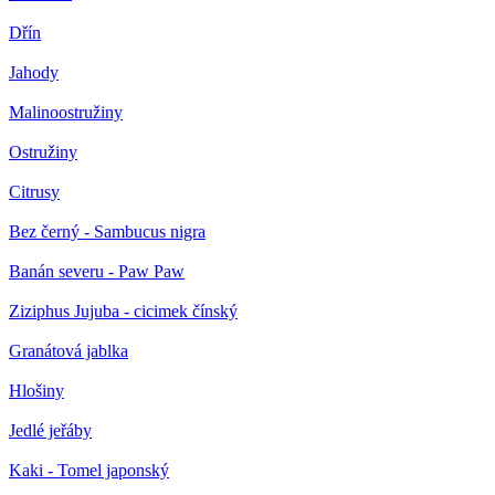
Dřín
Jahody
Malinoostružiny
Ostružiny
Citrusy
Bez černý - Sambucus nigra
Banán severu - Paw Paw
Ziziphus Jujuba - cicimek čínský
Granátová jablka
Hlošiny
Jedlé jeřáby
Kaki - Tomel japonský