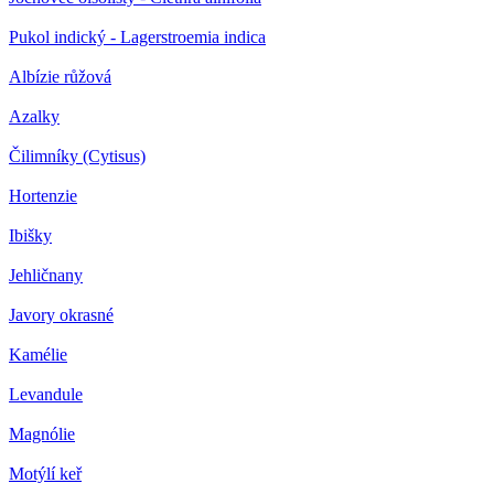
Pukol indický - Lagerstroemia indica
Albízie růžová
Azalky
Čilimníky (Cytisus)
Hortenzie
Ibišky
Jehličnany
Javory okrasné
Kamélie
Levandule
Magnólie
Motýlí keř