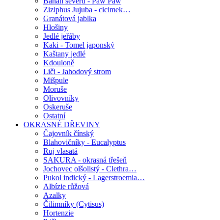
Banán severu - Paw Paw
Ziziphus Jujuba - cicimek…
Granátová jablka
Hlošiny
Jedlé jeřáby
Kaki - Tomel japonský
Kaštany jedlé
Kdouloně
Liči - Jahodový strom
Mišpule
Moruše
Olivovníky
Oskeruše
Ostatní
OKRASNÉ DŘEVINY
Čajovník čínský
Blahovičníky - Eucalyptus
Ruj vlasatá
SAKURA - okrasná třešeň
Jochovec olšolistý - Clethra…
Pukol indický - Lagerstroemia…
Albízie růžová
Azalky
Čilimníky (Cytisus)
Hortenzie