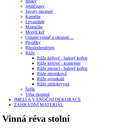
Ibišky
Jehličnany
Javory okrasné
Kamélie
Levandule
Magnólie
Motýlí keř
Ostatní vonné a okrasné…
Pivoňky
Rhododendrony
Růže
Růže keřové - balený kořen
Růže keřové - kontejner
Růže pnoucí - balený kořen
Růže stromková
Růže svraskalá
Růže půdokryvná
Šeřík
Vrba okrasná
JMELÍ A VÁNOČNÍ DEKORACE
ZAHRADNÍ MATERIÁL
Vinná réva stolní