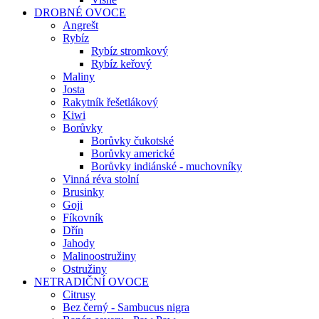
DROBNÉ OVOCE
Angrešt
Rybíz
Rybíz stromkový
Rybíz keřový
Maliny
Josta
Rakytník řešetlákový
Kiwi
Borůvky
Borůvky čukotské
Borůvky americké
Borůvky indiánské - muchovníky
Vinná réva stolní
Brusinky
Goji
Fíkovník
Dřín
Jahody
Malinoostružiny
Ostružiny
NETRADIČNÍ OVOCE
Citrusy
Bez černý - Sambucus nigra