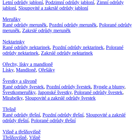
Letní odrůdy jabloní
,
Podzimní odrůdy jabloní
,
Zimní odrůdy
jabloní
,
Sloupovité a zakrslé odrůdy jabloní
Meruňky
Rané odrůdy meruněk
,
Pozdní odrůdy meruněk
,
Polorané odrůdy
meruněk
,
Zakrslé odrůdy meruněk
Nektarinky
Rané odrůdy nektarinek
,
Pozdní odrůdy nektarinek
,
Polorané
odrůdy nektarinek
,
Zakrslé odrůdy nektarinek
Ořechy, lísky a mandloně
Lísky
,
Mandloně
,
Ořešáky
Švestky a slivoně
Rané odrůdy švestek
,
Pozdní odrůdy švestek
,
Ryngle a blumy
,
Švestkomeruňky
,
Japonské švestky
,
Polorané odrůdy švestek
,
Mirabelky
,
Sloupovité a zakrslé odrůdy švestek
Třešně
Rané odrůdy třešní
,
Pozdní odrůdy třešní
,
Sloupovité a zakrslé
odrůdy třešní
,
Polorané odrůdy třešní
Višně a třešňovišně
Třešňovišně
,
Višně