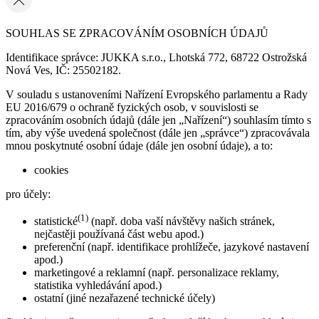
SOUHLAS SE ZPRACOVÁNÍM OSOBNÍCH ÚDAJŮ
Identifikace správce: JUKKA s.r.o., Lhotská 772, 68722 Ostrožská
Nová Ves, IČ: 25502182.
V souladu s ustanoveními Nařízení Evropského parlamentu a Rady
EU 2016/679 o ochraně fyzických osob, v souvislosti se
zpracováním osobních údajů (dále jen „Nařízení“) souhlasím tímto s
tím, aby výše uvedená společnost (dále jen „správce“) zpracovávala
mnou poskytnuté osobní údaje (dále jen osobní údaje), a to:
cookies
pro účely:
(1)
statistické
(např. doba vaší návštěvy našich stránek,
nejčastěji používaná část webu apod.)
preferenční (např. identifikace prohlížeče, jazykové nastavení
apod.)
marketingové a reklamní (např. personalizace reklamy,
statistika vyhledávání apod.)
ostatní (jiné nezařazené technické účely)