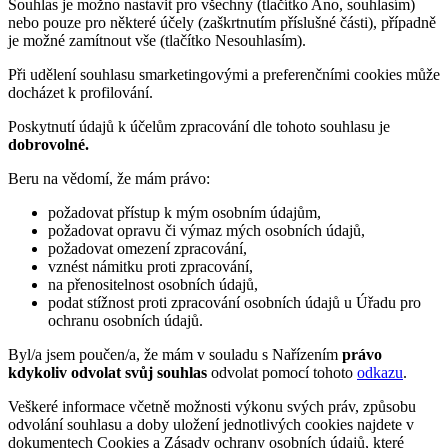
Souhlas je možno nastavit pro všechny (tlačítko Ano, souhlasím)
nebo pouze pro některé účely (zaškrtnutím příslušné části), případně
je možné zamítnout vše (tlačítko Nesouhlasím).
Při udělení souhlasu smarketingovými a preferenčními cookies může
docházet k profilování.
Poskytnutí údajů k účelům zpracování dle tohoto souhlasu je
dobrovolné.
Beru na vědomí, že mám právo:
požadovat přístup k mým osobním údajům,
požadovat opravu či výmaz mých osobních údajů,
požadovat omezení zpracování,
vznést námitku proti zpracování,
na přenositelnost osobních údajů,
podat stížnost proti zpracování osobních údajů u Úřadu pro
ochranu osobních údajů.
Byl/a jsem poučen/a, že mám v souladu s Nařízením
právo
kdykoliv odvolat svůj souhlas
odvolat pomocí tohoto
odkazu
.
Veškeré informace včetně možnosti výkonu svých práv, způsobu
odvolání souhlasu a doby uložení jednotlivých cookies najdete v
dokumentech Cookies a Zásady ochrany osobních údajů, které