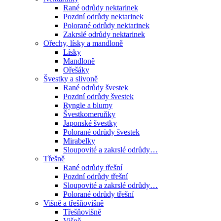
Rané odrůdy nektarinek
Pozdní odrůdy nektarinek
Polorané odrůdy nektarinek
Zakrslé odrůdy nektarinek
Ořechy, lísky a mandloně
Lísky
Mandloně
Ořešáky
Švestky a slivoně
Rané odrůdy švestek
Pozdní odrůdy švestek
Ryngle a blumy
Švestkomeruňky
Japonské švestky
Polorané odrůdy švestek
Mirabelky
Sloupovité a zakrslé odrůdy…
Třešně
Rané odrůdy třešní
Pozdní odrůdy třešní
Sloupovité a zakrslé odrůdy…
Polorané odrůdy třešní
Višně a třešňovišně
Třešňovišně
Višně