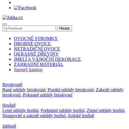
OVOCNÉ STROMKY
DROBNÉ OVOCE
NETRADIČNÍ OVOCE
OKRASNÉ DŘEVINY
JMELÍ A VÁNOČNÍ DEKORACE
ZAHRADNÍ MATERIÁL
Jmenný katalog
Broskvoně
Rané odrůdy broskvoní
,
Pozdní odrůdy broskvoní
,
Zakrslé odrůdy
broskvoní
,
Polorané odrůdy broskvoní
Hrušně
Letní odrůdy hrušní
,
Podzimní odrůdy hrušní
,
Zimní odrůdy hrušní
,
Sloupovité a zakrslé odrůdy hrušní
,
Asijské hrušně
Jabloně