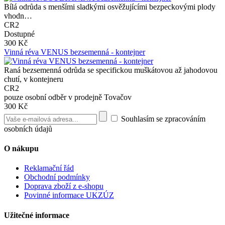
Bílá odrůda s menšími sladkými osvěžujícími bezpeckovými plody
vhodn…
CR2
Dostupné
300 Kč
Vinná réva VENUS bezsemenná - kontejner
Raná bezsemenná odrůda se specifickou muškátovou až jahodovou
chutí, v kontejneru
CR2
pouze osobní odběr v prodejně Tovačov
300 Kč
Souhlasím se zpracováním
osobních údajů
O nákupu
Reklamační řád
Obchodní podmínky
Doprava zboží z e-shopu
Povinné informace UKZÚZ
Užitečné informace