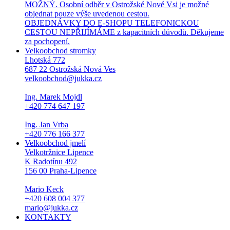
MOŽNÝ. Osobní odběr v Ostrožské Nové Vsi je možné
objednat pouze výše uvedenou cestou.
OBJEDNÁVKY DO E-SHOPU TELEFONICKOU
CESTOU NEPŘIJÍMÁME z kapacitních důvodů. Děkujeme
za pochopení.
Velkoobchod stromky
Lhotská 772
687 22 Ostrožská Nová Ves
velkoobchod@jukka.cz
Ing. Marek Mojdl
+420 774 647 197
Ing. Jan Vrba
+420 776 166 377
Velkoobchod jmelí
Velkotržnice Lipence
K Radotínu 492
156 00 Praha-Lipence
Mario Keck
+420 608 004 377
mario@jukka.cz
KONTAKTY