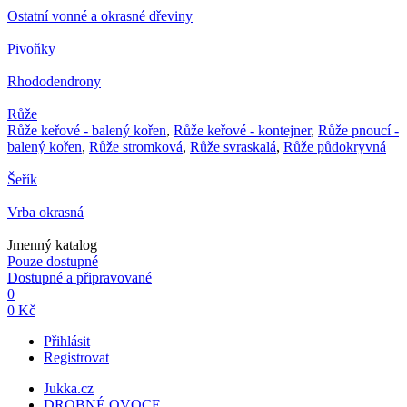
Ostatní vonné a okrasné dřeviny
Pivoňky
Rhododendrony
Růže
Růže keřové - balený kořen
,
Růže keřové - kontejner
,
Růže pnoucí -
balený kořen
,
Růže stromková
,
Růže svraskalá
,
Růže půdokryvná
Šeřík
Vrba okrasná
Jmenný katalog
Pouze dostupné
Dostupné a připravované
0
0 Kč
Přihlásit
Registrovat
Jukka.cz
DROBNÉ OVOCE