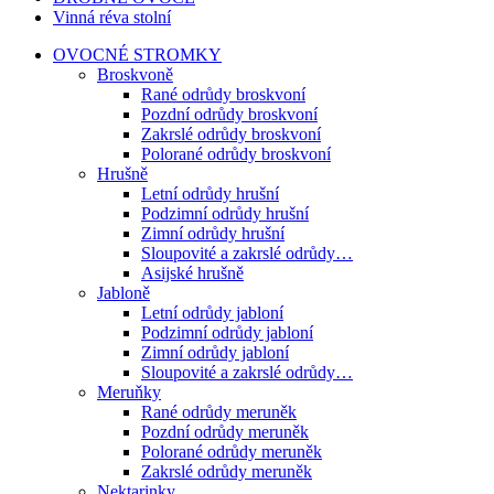
Vinná réva stolní
OVOCNÉ STROMKY
Broskvoně
Rané odrůdy broskvoní
Pozdní odrůdy broskvoní
Zakrslé odrůdy broskvoní
Polorané odrůdy broskvoní
Hrušně
Letní odrůdy hrušní
Podzimní odrůdy hrušní
Zimní odrůdy hrušní
Sloupovité a zakrslé odrůdy…
Asijské hrušně
Jabloně
Letní odrůdy jabloní
Podzimní odrůdy jabloní
Zimní odrůdy jabloní
Sloupovité a zakrslé odrůdy…
Meruňky
Rané odrůdy meruněk
Pozdní odrůdy meruněk
Polorané odrůdy meruněk
Zakrslé odrůdy meruněk
Nektarinky