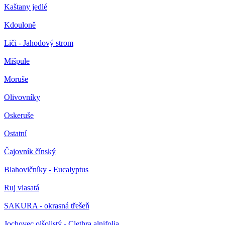
Kaštany jedlé
Kdouloně
Liči - Jahodový strom
Mišpule
Moruše
Olivovníky
Oskeruše
Ostatní
Čajovník čínský
Blahovičníky - Eucalyptus
Ruj vlasatá
SAKURA - okrasná třešeň
Jochovec olšolistý - Clethra alnifolia