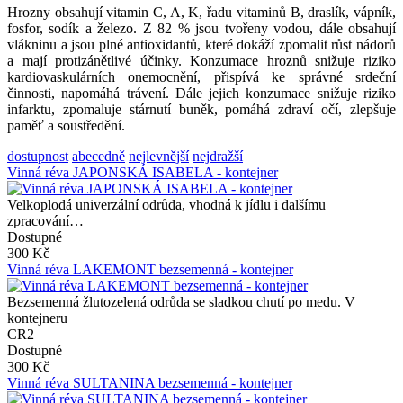
Hrozny obsahují vitamin C, A, K, řadu vitaminů B, draslík, vápník,
fosfor, sodík a železo. Z 82 % jsou tvořeny vodou, dále obsahují
vlákninu a jsou plné antioxidantů, které dokáží zpomalit růst nádorů
a mají protizánětlivé účinky. Konzumace hroznů snižuje riziko
kardiovaskulárních onemocnění, přispívá ke správné srdeční
činnosti, napomáhá trávení. Dále jejich konzumace snižuje riziko
infarktu, zpomaluje stárnutí buněk, pomáhá zdraví očí, zlepšuje
paměť a soustředění.
dostupnost
abecedně
nejlevnější
nejdražší
Vinná réva JAPONSKÁ ISABELA - kontejner
Velkoplodá univerzální odrůda, vhodná k jídlu i dalšímu
zpracování…
Dostupné
300 Kč
Vinná réva LAKEMONT bezsemenná - kontejner
Bezsemenná žlutozelená odrůda se sladkou chutí po medu. V
kontejneru
CR2
Dostupné
300 Kč
Vinná réva SULTANINA bezsemenná - kontejner