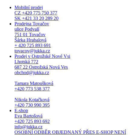
Mobilní prodej
CZ +420 775 750 377
SK +421 33 20 289 20
Prodejna Tovačov
ulice Podvalí
751 01 Tovačov
Šárka Hrabalová
+ 420 725 893 691
tovacov@jukka.cz
Prodej v Ostrožské Nové Vsi
Lhotská 772
687 22 Ostrožská Nová Ves
obchod@jukka.cz
Tamara Matoušková
+420 773 538 377
Nikola Kotačková
+420 730 990 395
E-shop
Eva Bartošová
+420 725 893 692
info@jukka.cz
OSOBNÍ ODBĚR OBJEDNANÝ PŘES E-SHOP NENÍ