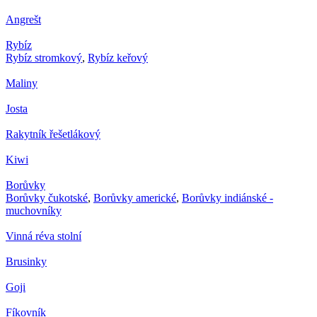
Angrešt
Rybíz
Rybíz stromkový
,
Rybíz keřový
Maliny
Josta
Rakytník řešetlákový
Kiwi
Borůvky
Borůvky čukotské
,
Borůvky americké
,
Borůvky indiánské -
muchovníky
Vinná réva stolní
Brusinky
Goji
Fíkovník