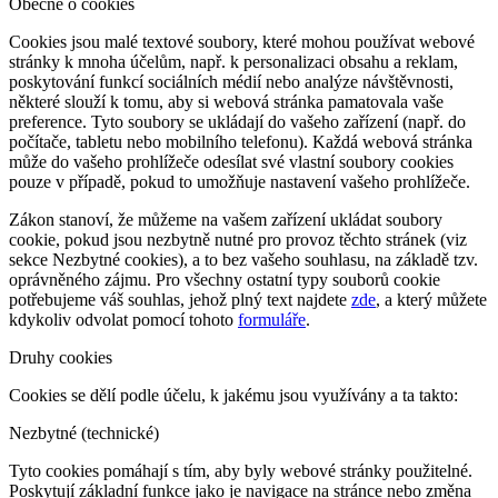
Obecně o cookies
Cookies jsou malé textové soubory, které mohou používat webové
stránky k mnoha účelům, např. k personalizaci obsahu a reklam,
poskytování funkcí sociálních médií nebo analýze návštěvnosti,
některé slouží k tomu, aby si webová stránka pamatovala vaše
preference. Tyto soubory se ukládají do vašeho zařízení (např. do
počítače, tabletu nebo mobilního telefonu). Každá webová stránka
může do vašeho prohlížeče odesílat své vlastní soubory cookies
pouze v případě, pokud to umožňuje nastavení vašeho prohlížeče.
Zákon stanoví, že můžeme na vašem zařízení ukládat soubory
cookie, pokud jsou nezbytně nutné pro provoz těchto stránek (viz
sekce Nezbytné cookies), a to bez vašeho souhlasu, na základě tzv.
oprávněného zájmu. Pro všechny ostatní typy souborů cookie
potřebujeme váš souhlas, jehož plný text najdete
zde
, a který můžete
kdykoliv odvolat pomocí tohoto
formuláře
.
Druhy cookies
Cookies se dělí podle účelu, k jakému jsou využívány a ta takto:
Nezbytné (technické)
Tyto cookies pomáhají s tím, aby byly webové stránky použitelné.
Poskytují základní funkce jako je navigace na stránce nebo změna