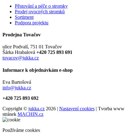
Pěstování a péče o stromky
Prodej ovocných stromků
Sortiment
Podpora projektu
Prodejna Tovačov
ulice Podvalí, 751 01 Tovačov
Šárka Hrabalová
+420 725 893 691
tovacov@jukka.cz
Informace k objednávkám e-shop
Eva Bartošová
info@jukka.cz
+420 725 893 692
Copyright ©
jukka.cz
2026 |
Nastavení cookies
| Tvorba www
stránek
MACHIN.cz
Používáme cookies