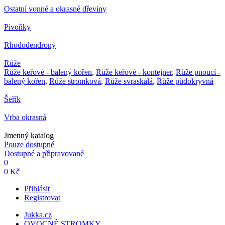
Ostatní vonné a okrasné dřeviny
Pivoňky
Rhododendrony
Růže
Růže keřové - balený kořen
,
Růže keřové - kontejner
,
Růže pnoucí -
balený kořen
,
Růže stromková
,
Růže svraskalá
,
Růže půdokryvná
Šeřík
Vrba okrasná
Jmenný katalog
Pouze dostupné
Dostupné a připravované
0
0 Kč
Přihlásit
Registrovat
Jukka.cz
OVOCNÉ STROMKY