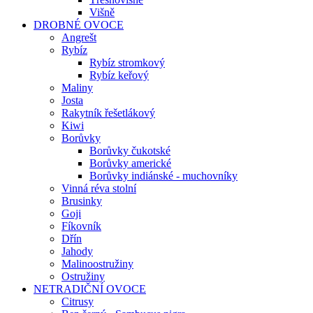
Višně
DROBNÉ OVOCE
Angrešt
Rybíz
Rybíz stromkový
Rybíz keřový
Maliny
Josta
Rakytník řešetlákový
Kiwi
Borůvky
Borůvky čukotské
Borůvky americké
Borůvky indiánské - muchovníky
Vinná réva stolní
Brusinky
Goji
Fíkovník
Dřín
Jahody
Malinoostružiny
Ostružiny
NETRADIČNÍ OVOCE
Citrusy