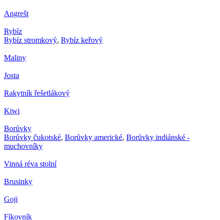
Angrešt
Rybíz
Rybíz stromkový
,
Rybíz keřový
Maliny
Josta
Rakytník řešetlákový
Kiwi
Borůvky
Borůvky čukotské
,
Borůvky americké
,
Borůvky indiánské -
muchovníky
Vinná réva stolní
Brusinky
Goji
Fíkovník