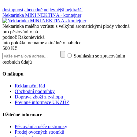
dostupnost
abecedně
nejlevnější
nejdražší
Nektarinka MINI NEKTINA - kontejner
Nektarinka malého vzrůstu s velkými aromatickými plody vhodná
pro pěstování v ná…
podnož Rakonievická
tuto položku nemáme aktuálně v nabídce
500 Kč
Souhlasím se zpracováním
osobních údajů
O nákupu
Reklamační řád
Obchodní podmínky
Doprava zboží z e-shopu
Povinné informace UKZÚZ
Užitečné informace
Pěstování a péče o stromky
Prodej ovocných stromků