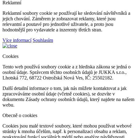
Reklamní
Reklamní soubory cookie se používají ke sledování návštěvníků a
jejich chování. Záměrem je zobrazovat reklamy, které jsou
relevantní a poutavé pro jednotlivé uživatele, a proto jsou
hodnotnější pro vydavatele a inzerenty třetích stran.
Více informací
Souhlasím
Cookies
Tento web používá soubory cookie a z hlediska zákona se jedná o
osobní údaje. Správcem těchto osobních údajů je JUKKA s.r.o.,
Lhotská 772, 68722 Ostrožská Nová Ves, IČ: 25502182.
Další detailní informace o tom, jak nás můžete kontaktovat a jak
zpracováváme osobní údaje (včetně cookies), se dozvíte v
dokumentu Zásady ochrany osobních údajů, který najdete na našem
webu.
Obecně o cookies
Cookies jsou malé textové soubory, které mohou používat webové
stránky k mnoha účelům, např. k personalizaci obsahu a reklam,
poskytování funkcí sociálních médií nebo analýze návštěvnosti,