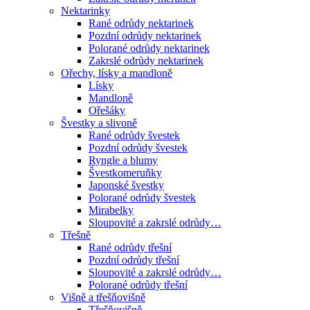
Nektarinky
Rané odrůdy nektarinek
Pozdní odrůdy nektarinek
Polorané odrůdy nektarinek
Zakrslé odrůdy nektarinek
Ořechy, lísky a mandloně
Lísky
Mandloně
Ořešáky
Švestky a slivoně
Rané odrůdy švestek
Pozdní odrůdy švestek
Ryngle a blumy
Švestkomeruňky
Japonské švestky
Polorané odrůdy švestek
Mirabelky
Sloupovité a zakrslé odrůdy…
Třešně
Rané odrůdy třešní
Pozdní odrůdy třešní
Sloupovité a zakrslé odrůdy…
Polorané odrůdy třešní
Višně a třešňovišně
Třešňovišně