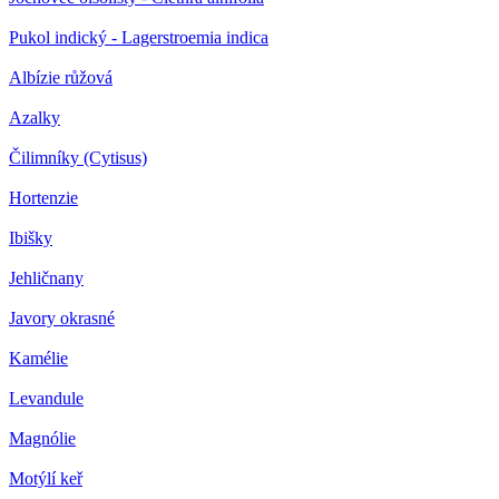
Pukol indický - Lagerstroemia indica
Albízie růžová
Azalky
Čilimníky (Cytisus)
Hortenzie
Ibišky
Jehličnany
Javory okrasné
Kamélie
Levandule
Magnólie
Motýlí keř