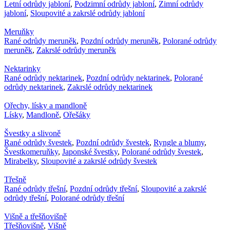
Letní odrůdy jabloní
,
Podzimní odrůdy jabloní
,
Zimní odrůdy
jabloní
,
Sloupovité a zakrslé odrůdy jabloní
Meruňky
Rané odrůdy meruněk
,
Pozdní odrůdy meruněk
,
Polorané odrůdy
meruněk
,
Zakrslé odrůdy meruněk
Nektarinky
Rané odrůdy nektarinek
,
Pozdní odrůdy nektarinek
,
Polorané
odrůdy nektarinek
,
Zakrslé odrůdy nektarinek
Ořechy, lísky a mandloně
Lísky
,
Mandloně
,
Ořešáky
Švestky a slivoně
Rané odrůdy švestek
,
Pozdní odrůdy švestek
,
Ryngle a blumy
,
Švestkomeruňky
,
Japonské švestky
,
Polorané odrůdy švestek
,
Mirabelky
,
Sloupovité a zakrslé odrůdy švestek
Třešně
Rané odrůdy třešní
,
Pozdní odrůdy třešní
,
Sloupovité a zakrslé
odrůdy třešní
,
Polorané odrůdy třešní
Višně a třešňovišně
Třešňovišně
,
Višně