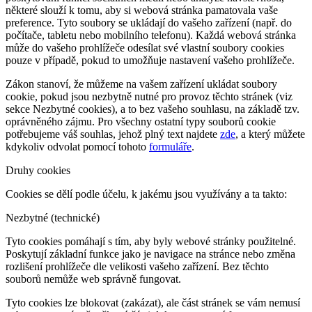
některé slouží k tomu, aby si webová stránka pamatovala vaše
preference. Tyto soubory se ukládají do vašeho zařízení (např. do
počítače, tabletu nebo mobilního telefonu). Každá webová stránka
může do vašeho prohlížeče odesílat své vlastní soubory cookies
pouze v případě, pokud to umožňuje nastavení vašeho prohlížeče.
Zákon stanoví, že můžeme na vašem zařízení ukládat soubory
cookie, pokud jsou nezbytně nutné pro provoz těchto stránek (viz
sekce Nezbytné cookies), a to bez vašeho souhlasu, na základě tzv.
oprávněného zájmu. Pro všechny ostatní typy souborů cookie
potřebujeme váš souhlas, jehož plný text najdete
zde
, a který můžete
kdykoliv odvolat pomocí tohoto
formuláře
.
Druhy cookies
Cookies se dělí podle účelu, k jakému jsou využívány a ta takto:
Nezbytné (technické)
Tyto cookies pomáhají s tím, aby byly webové stránky použitelné.
Poskytují základní funkce jako je navigace na stránce nebo změna
rozlišení prohlížeče dle velikosti vašeho zařízení. Bez těchto
souborů nemůže web správně fungovat.
Tyto cookies lze blokovat (zakázat), ale část stránek se vám nemusí