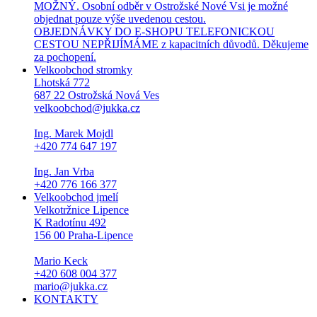
MOŽNÝ. Osobní odběr v Ostrožské Nové Vsi je možné
objednat pouze výše uvedenou cestou.
OBJEDNÁVKY DO E-SHOPU TELEFONICKOU
CESTOU NEPŘIJÍMÁME z kapacitních důvodů. Děkujeme
za pochopení.
Velkoobchod stromky
Lhotská 772
687 22 Ostrožská Nová Ves
velkoobchod@jukka.cz
Ing. Marek Mojdl
+420 774 647 197
Ing. Jan Vrba
+420 776 166 377
Velkoobchod jmelí
Velkotržnice Lipence
K Radotínu 492
156 00 Praha-Lipence
Mario Keck
+420 608 004 377
mario@jukka.cz
KONTAKTY