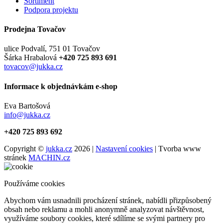
Sortiment
Podpora projektu
Prodejna Tovačov
ulice Podvalí, 751 01 Tovačov
Šárka Hrabalová
+420 725 893 691
tovacov@jukka.cz
Informace k objednávkám e-shop
Eva Bartošová
info@jukka.cz
+420 725 893 692
Copyright ©
jukka.cz
2026 |
Nastavení cookies
| Tvorba www
stránek
MACHIN.cz
Používáme cookies
Abychom vám usnadnili procházení stránek, nabídli přizpůsobený
obsah nebo reklamu a mohli anonymně analyzovat návštěvnost,
využíváme soubory cookies, které sdílíme se svými partnery pro