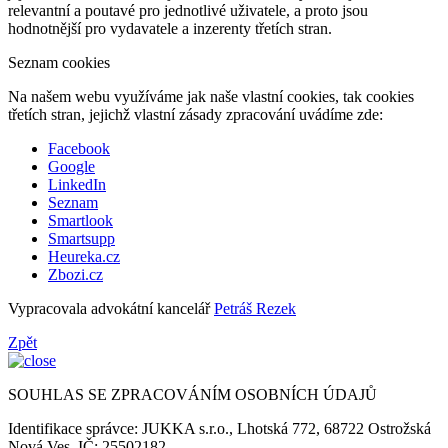
relevantní a poutavé pro jednotlivé uživatele, a proto jsou
hodnotnější pro vydavatele a inzerenty třetích stran.
Seznam cookies
Na našem webu využíváme jak naše vlastní cookies, tak cookies
třetích stran, jejichž vlastní zásady zpracování uvádíme zde:
Facebook
Google
LinkedIn
Seznam
Smartlook
Smartsupp
Heureka.cz
Zbozi.cz
Vypracovala advokátní kancelář
Petráš Rezek
Zpět
SOUHLAS SE ZPRACOVÁNÍM OSOBNÍCH ÚDAJŮ
Identifikace správce: JUKKA s.r.o., Lhotská 772, 68722 Ostrožská
Nová Ves, IČ: 25502182.