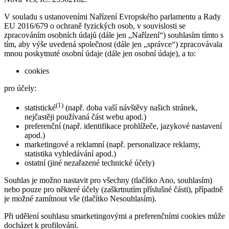
V souladu s ustanoveními Nařízení Evropského parlamentu a Rady
EU 2016/679 o ochraně fyzických osob, v souvislosti se
zpracováním osobních údajů (dále jen „Nařízení“) souhlasím tímto s
tím, aby výše uvedená společnost (dále jen „správce“) zpracovávala
mnou poskytnuté osobní údaje (dále jen osobní údaje), a to:
cookies
pro účely:
(1)
statistické
(např. doba vaší návštěvy našich stránek,
nejčastěji používaná část webu apod.)
preferenční (např. identifikace prohlížeče, jazykové nastavení
apod.)
marketingové a reklamní (např. personalizace reklamy,
statistika vyhledávání apod.)
ostatní (jiné nezařazené technické účely)
Souhlas je možno nastavit pro všechny (tlačítko Ano, souhlasím)
nebo pouze pro některé účely (zaškrtnutím příslušné části), případně
je možné zamítnout vše (tlačítko Nesouhlasím).
Při udělení souhlasu smarketingovými a preferenčními cookies může
docházet k profilování.