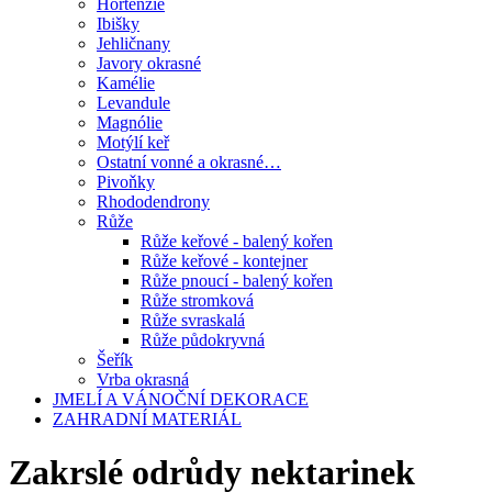
Hortenzie
Ibišky
Jehličnany
Javory okrasné
Kamélie
Levandule
Magnólie
Motýlí keř
Ostatní vonné a okrasné…
Pivoňky
Rhododendrony
Růže
Růže keřové - balený kořen
Růže keřové - kontejner
Růže pnoucí - balený kořen
Růže stromková
Růže svraskalá
Růže půdokryvná
Šeřík
Vrba okrasná
JMELÍ A VÁNOČNÍ DEKORACE
ZAHRADNÍ MATERIÁL
Zakrslé odrůdy nektarinek