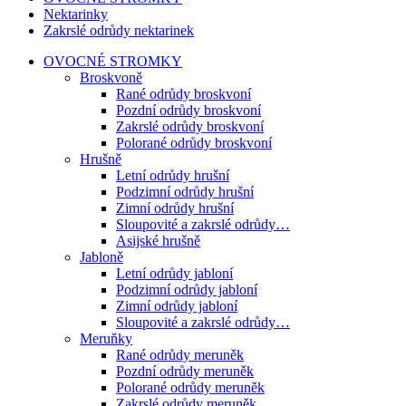
Nektarinky
Zakrslé odrůdy nektarinek
OVOCNÉ STROMKY
Broskvoně
Rané odrůdy broskvoní
Pozdní odrůdy broskvoní
Zakrslé odrůdy broskvoní
Polorané odrůdy broskvoní
Hrušně
Letní odrůdy hrušní
Podzimní odrůdy hrušní
Zimní odrůdy hrušní
Sloupovité a zakrslé odrůdy…
Asijské hrušně
Jabloně
Letní odrůdy jabloní
Podzimní odrůdy jabloní
Zimní odrůdy jabloní
Sloupovité a zakrslé odrůdy…
Meruňky
Rané odrůdy meruněk
Pozdní odrůdy meruněk
Polorané odrůdy meruněk
Zakrslé odrůdy meruněk