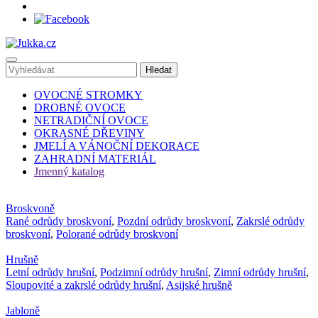
OVOCNÉ STROMKY
DROBNÉ OVOCE
NETRADIČNÍ OVOCE
OKRASNÉ DŘEVINY
JMELÍ A VÁNOČNÍ DEKORACE
ZAHRADNÍ MATERIÁL
Jmenný katalog
Broskvoně
Rané odrůdy broskvoní
,
Pozdní odrůdy broskvoní
,
Zakrslé odrůdy
broskvoní
,
Polorané odrůdy broskvoní
Hrušně
Letní odrůdy hrušní
,
Podzimní odrůdy hrušní
,
Zimní odrůdy hrušní
,
Sloupovité a zakrslé odrůdy hrušní
,
Asijské hrušně
Jabloně