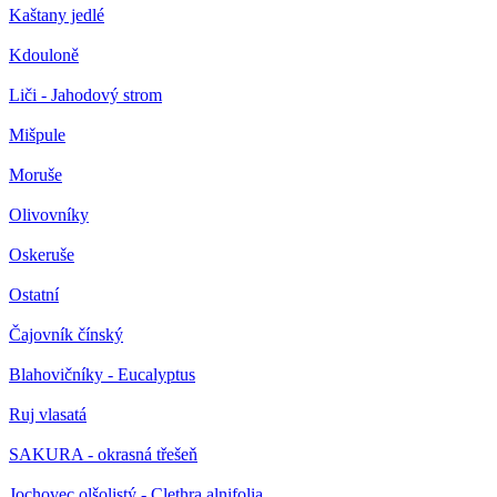
Kaštany jedlé
Kdouloně
Liči - Jahodový strom
Mišpule
Moruše
Olivovníky
Oskeruše
Ostatní
Čajovník čínský
Blahovičníky - Eucalyptus
Ruj vlasatá
SAKURA - okrasná třešeň
Jochovec olšolistý - Clethra alnifolia