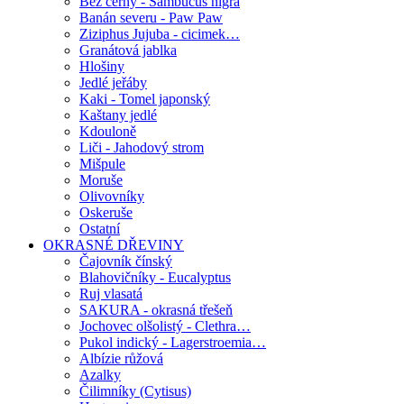
Bez černý - Sambucus nigra
Banán severu - Paw Paw
Ziziphus Jujuba - cicimek…
Granátová jablka
Hlošiny
Jedlé jeřáby
Kaki - Tomel japonský
Kaštany jedlé
Kdouloně
Liči - Jahodový strom
Mišpule
Moruše
Olivovníky
Oskeruše
Ostatní
OKRASNÉ DŘEVINY
Čajovník čínský
Blahovičníky - Eucalyptus
Ruj vlasatá
SAKURA - okrasná třešeň
Jochovec olšolistý - Clethra…
Pukol indický - Lagerstroemia…
Albízie růžová
Azalky
Čilimníky (Cytisus)