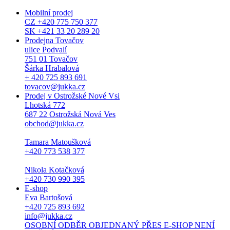
Mobilní prodej
CZ +420 775 750 377
SK +421 33 20 289 20
Prodejna Tovačov
ulice Podvalí
751 01 Tovačov
Šárka Hrabalová
+ 420 725 893 691
tovacov@jukka.cz
Prodej v Ostrožské Nové Vsi
Lhotská 772
687 22 Ostrožská Nová Ves
obchod@jukka.cz
Tamara Matoušková
+420 773 538 377
Nikola Kotačková
+420 730 990 395
E-shop
Eva Bartošová
+420 725 893 692
info@jukka.cz
OSOBNÍ ODBĚR OBJEDNANÝ PŘES E-SHOP NENÍ