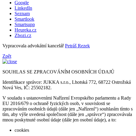
Google
LinkedIn
Seznam
Smartlook
Smartsupp
Heureka.cz
Zbozi.cz
Vypracovala advokátní kancelář
Petráš Rezek
Zpět
SOUHLAS SE ZPRACOVÁNÍM OSOBNÍCH ÚDAJŮ
Identifikace správce: JUKKA s.r.o., Lhotská 772, 68722 Ostrožská
Nová Ves, IČ: 25502182.
V souladu s ustanoveními Nařízení Evropského parlamentu a Rady
EU 2016/679 o ochraně fyzických osob, v souvislosti se
zpracováním osobních údajů (dále jen „Nařízení“) souhlasím tímto s
tím, aby výše uvedená společnost (dále jen „správce“) zpracovávala
mnou poskytnuté osobní údaje (dále jen osobní údaje), a to:
cookies