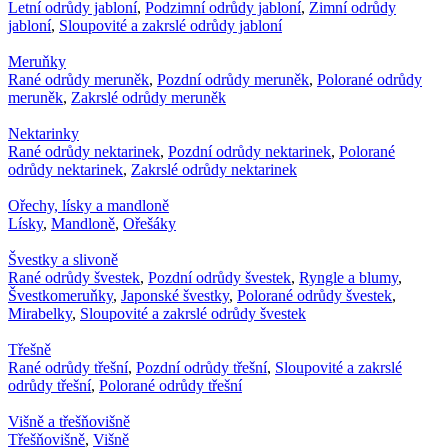
Letní odrůdy jabloní
,
Podzimní odrůdy jabloní
,
Zimní odrůdy
jabloní
,
Sloupovité a zakrslé odrůdy jabloní
Meruňky
Rané odrůdy meruněk
,
Pozdní odrůdy meruněk
,
Polorané odrůdy
meruněk
,
Zakrslé odrůdy meruněk
Nektarinky
Rané odrůdy nektarinek
,
Pozdní odrůdy nektarinek
,
Polorané
odrůdy nektarinek
,
Zakrslé odrůdy nektarinek
Ořechy, lísky a mandloně
Lísky
,
Mandloně
,
Ořešáky
Švestky a slivoně
Rané odrůdy švestek
,
Pozdní odrůdy švestek
,
Ryngle a blumy
,
Švestkomeruňky
,
Japonské švestky
,
Polorané odrůdy švestek
,
Mirabelky
,
Sloupovité a zakrslé odrůdy švestek
Třešně
Rané odrůdy třešní
,
Pozdní odrůdy třešní
,
Sloupovité a zakrslé
odrůdy třešní
,
Polorané odrůdy třešní
Višně a třešňovišně
Třešňovišně
,
Višně