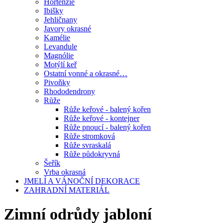
Hortenzie
Ibišky
Jehličnany
Javory okrasné
Kamélie
Levandule
Magnólie
Motýlí keř
Ostatní vonné a okrasné…
Pivoňky
Rhododendrony
Růže
Růže keřové - balený kořen
Růže keřové - kontejner
Růže pnoucí - balený kořen
Růže stromková
Růže svraskalá
Růže půdokryvná
Šeřík
Vrba okrasná
JMELÍ A VÁNOČNÍ DEKORACE
ZAHRADNÍ MATERIÁL
Zimní odrůdy jabloní