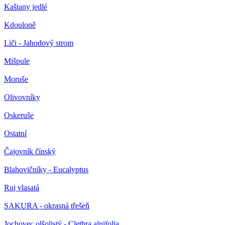
Kaštany jedlé
Kdouloně
Liči - Jahodový strom
Mišpule
Moruše
Olivovníky
Oskeruše
Ostatní
Čajovník čínský
Blahovičníky - Eucalyptus
Ruj vlasatá
SAKURA - okrasná třešeň
Jochovec olšolistý - Clethra alnifolia