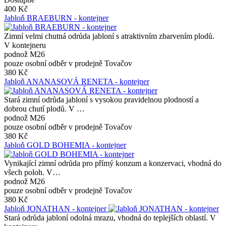
400 Kč
Jabloň BRAEBURN - kontejner
Zimní velmi chutná odrůda jabloní s atraktivním zbarvením plodů.
V kontejneru
podnož M26
pouze osobní odběr v prodejně Tovačov
380 Kč
Jabloň ANANASOVÁ RENETA - kontejner
Stará zimní odrůda jabloní s vysokou pravidelnou plodností a
dobrou chutí plodů. V …
podnož M26
pouze osobní odběr v prodejně Tovačov
380 Kč
Jabloň GOLD BOHEMIA - kontejner
Vynikající zimní odrůda pro přímý konzum a konzervaci, vhodná do
všech poloh. V…
podnož M26
pouze osobní odběr v prodejně Tovačov
380 Kč
Jabloň JONATHAN - kontejner
Stará odrůda jabloní odolná mrazu, vhodná do teplejších oblastí. V