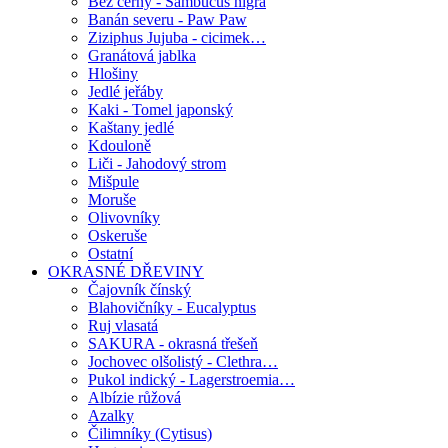
Bez černý - Sambucus nigra
Banán severu - Paw Paw
Ziziphus Jujuba - cicimek…
Granátová jablka
Hlošiny
Jedlé jeřáby
Kaki - Tomel japonský
Kaštany jedlé
Kdouloně
Liči - Jahodový strom
Mišpule
Moruše
Olivovníky
Oskeruše
Ostatní
OKRASNÉ DŘEVINY
Čajovník čínský
Blahovičníky - Eucalyptus
Ruj vlasatá
SAKURA - okrasná třešeň
Jochovec olšolistý - Clethra…
Pukol indický - Lagerstroemia…
Albízie růžová
Azalky
Čilimníky (Cytisus)