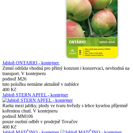
Jabloň ONTARIO - kontejner
Zimní odrůda vhodná pro přímý konzum i konzervaci, nevhodná na
transport. V kontejneru
podnož M26
tuto položku nemáme aktuálně v nabídce
400 Kč
Jabloň STERN APFEL - kontejner
Rarita mezi jablky, plody ve tvaru hvězdy s lehce kyselou příjemně
kořenitou chutí. V kontejneru
podnož MM106
pouze osobní odběr v prodejně Tovačov
400 Kč
Jabloň MATČINO - kontejner