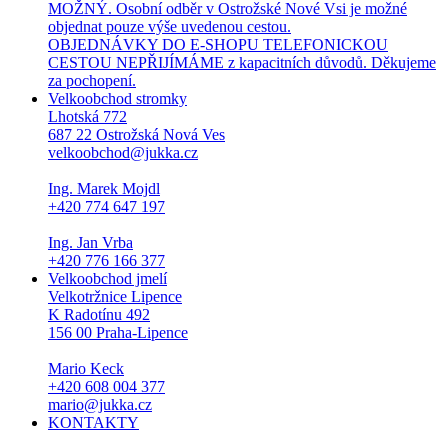
MOŽNÝ. Osobní odběr v Ostrožské Nové Vsi je možné
objednat pouze výše uvedenou cestou.
OBJEDNÁVKY DO E-SHOPU TELEFONICKOU
CESTOU NEPŘIJÍMÁME z kapacitních důvodů. Děkujeme
za pochopení.
Velkoobchod stromky
Lhotská 772
687 22 Ostrožská Nová Ves
velkoobchod@jukka.cz
Ing. Marek Mojdl
+420 774 647 197
Ing. Jan Vrba
+420 776 166 377
Velkoobchod jmelí
Velkotržnice Lipence
K Radotínu 492
156 00 Praha-Lipence
Mario Keck
+420 608 004 377
mario@jukka.cz
KONTAKTY