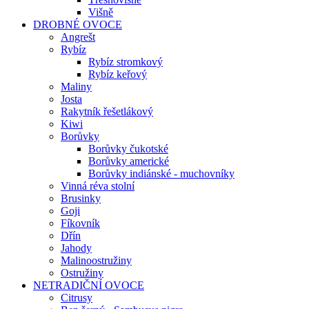
Višně
DROBNÉ OVOCE
Angrešt
Rybíz
Rybíz stromkový
Rybíz keřový
Maliny
Josta
Rakytník řešetlákový
Kiwi
Borůvky
Borůvky čukotské
Borůvky americké
Borůvky indiánské - muchovníky
Vinná réva stolní
Brusinky
Goji
Fíkovník
Dřín
Jahody
Malinoostružiny
Ostružiny
NETRADIČNÍ OVOCE
Citrusy