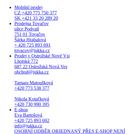
Mobilní prodej
CZ +420 775 750 377
SK +421 33 20 289 20
Prodejna Tovačov
ulice Podvalí
751 01 Tovačov
Šárka Hrabalová
+ 420 725 893 691
tovacov@jukka.cz
Prodej v Ostrožské Nové Vsi
Lhotská 772
687 22 Ostrožská Nová Ves
obchod@jukka.cz
Tamara Matoušková
+420 773 538 377
Nikola Kotačková
+420 730 990 395
E-shop
Eva Bartošová
+420 725 893 692
info@jukka.cz
OSOBNÍ ODBĚR OBJEDNANÝ PŘES E-SHOP NENÍ