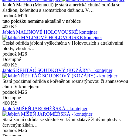
Jabloň Matčino (Monnetit) je stará americká chutná odrůda se
sladkou, kořenitou a aromatickou dužinou. V…
podnož M26
tuto položku nemáme aktuálně v nabídce
400 Kč
Jabloň MALINOVÉ HOLOVOUSKÉ kontejner
Česká odrůda jabloní vyšlechtěna v Holovousích s atraktivními
plody, vhodná…
podnož M26
Dostupné
400 Kč
Jabloň ŘEHTÁČ SOUDKOVÝ (KOZÁRY) - kontejner
Stará podzimní odrůda s kořeněnou rozmarýnovou či ananasovou
chutí. V kontejneru
podnož M26
Dostupné
400 Kč
Jabloň MÍŠEŇ JAROMĚŘSKÁ - kontejner
Stará zimní odrůda se středně velkými zlatavě žlutými plody s
červeným žíhán…
podnož M26
Dostupné