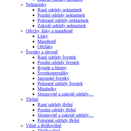
Nektarinky
Rané odrůdy nektarinek
Pozdní odrůdy nektarinek
Polorané odrůdy nektarinek
Zakrslé odrůdy nektarinek
Ořechy, lísky a mandloně
Lísky
Mandloně
Ořešáky
Švestky a slivoně
Rané odrůdy švestek
Pozdní odrůdy švestek
Ryngle a blumy
Švestkomeruňky
Japonské švestky
Polorané odrůdy švestek
Mirabelky
Sloupovité a zakrslé odrůdy…
Třešně
Rané odrůdy třešní
Pozdní odrůdy třešní
Sloupovité a zakrslé odrůdy…
Polorané odrůdy třešní
Višně a třešňovišně
Třešňovišně