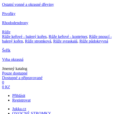
Ostatní vonné a okrasné dřeviny
Pivoňky
Rhododendrony
Růže
Růže keřové - balený kořen
,
Růže keřové - kontejner
,
Růže pnoucí -
balený kořen
,
Růže stromková
,
Růže svraskalá
,
Růže půdokryvná
Šeřík
Vrba okrasná
Jmenný katalog
Pouze dostupné
Dostupné a připravované
0
0 Kč
Přihlásit
Registrovat
Jukka.cz
OVOCNÉ STROMKY