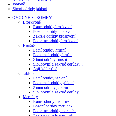
Jabloně
Zimní odrůdy jabloní
OVOCNÉ STROMKY
Broskvoně
Rané odrůdy broskvoní
Pozdní odrůdy broskvoní
Zakrslé odrůdy broskvoní
Polorané odrůdy broskvoní
Hrušně
Letní odrůdy hrušní
Podzimní odrůdy hrušní
Zimní odrůdy hrušní
Sloupovité a zakrslé odrůdy…
Asijské hrušně
Jabloně
Letní odrůdy jabloní
Podzimní odrůdy jabloní
Zimní odrůdy jabloní
Sloupovité a zakrslé odrůdy…
Meruňky
Rané odrůdy meruněk
Pozdní odrůdy meruněk
Polorané odrůdy meruněk
Zakrslé odrůdy meruněk