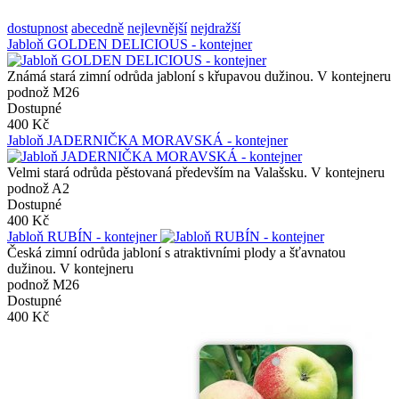
dostupnost
abecedně
nejlevnější
nejdražší
Jabloň GOLDEN DELICIOUS - kontejner
Známá stará zimní odrůda jabloní s křupavou dužinou. V kontejneru
podnož M26
Dostupné
400 Kč
Jabloň JADERNIČKA MORAVSKÁ - kontejner
Velmi stará odrůda pěstovaná především na Valašsku. V kontejneru
podnož A2
Dostupné
400 Kč
Jabloň RUBÍN - kontejner
Česká zimní odrůda jabloní s atraktivními plody a šťavnatou
dužinou. V kontejneru
podnož M26
Dostupné
400 Kč