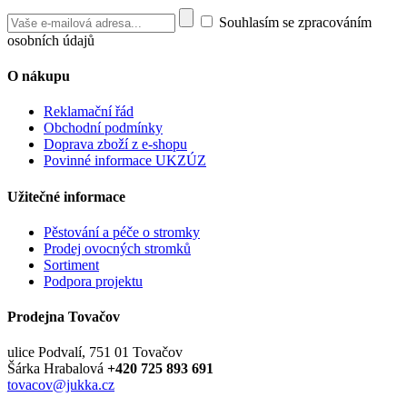
Souhlasím se zpracováním
osobních údajů
O nákupu
Reklamační řád
Obchodní podmínky
Doprava zboží z e-shopu
Povinné informace UKZÚZ
Užitečné informace
Pěstování a péče o stromky
Prodej ovocných stromků
Sortiment
Podpora projektu
Prodejna Tovačov
ulice Podvalí, 751 01 Tovačov
Šárka Hrabalová
+420 725 893 691
tovacov@jukka.cz