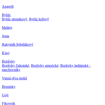
Angrešt
Rybíz
Rybíz stromkový
,
Rybíz keřový
Maliny
Josta
Rakytník řešetlákový
Kiwi
Borůvky
Borůvky čukotské
,
Borůvky americké
,
Borůvky indiánské -
muchovníky
Vinná réva stolní
Brusinky
Goji
Fíkovník