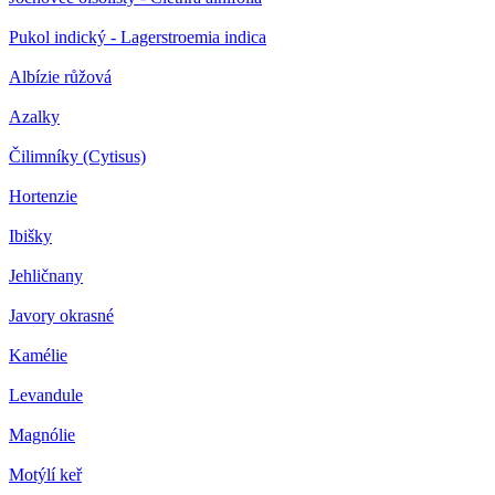
Pukol indický - Lagerstroemia indica
Albízie růžová
Azalky
Čilimníky (Cytisus)
Hortenzie
Ibišky
Jehličnany
Javory okrasné
Kamélie
Levandule
Magnólie
Motýlí keř