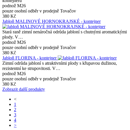
kontejneru
podnož M26
pouze osobní odběr v prodejně Tovačov
380 Kč
Jabloň MALINOVÉ HORNOKRAJSKÉ - kontejner
Stará raně zimní nenáročná odrůda jabloní s chutnými aromatickými
plody. V…
podnož M26
pouze osobní odběr v prodejně Tovačov
380 Kč
Jabloň FLORINA - kontejner
Zimní odrůda jabloní s atraktivními plody s křupavou dužinou,
rezistentní ke strupovitosti. V…
podnož M26
pouze osobní odběr v prodejně Tovačov
380 Kč
Zobrazit další produkty
<
1
2
3
4
>