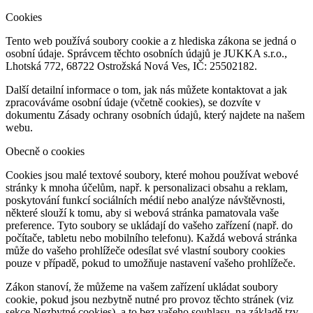
Cookies
Tento web používá soubory cookie a z hlediska zákona se jedná o
osobní údaje. Správcem těchto osobních údajů je JUKKA s.r.o.,
Lhotská 772, 68722 Ostrožská Nová Ves, IČ: 25502182.
Další detailní informace o tom, jak nás můžete kontaktovat a jak
zpracováváme osobní údaje (včetně cookies), se dozvíte v
dokumentu Zásady ochrany osobních údajů, který najdete na našem
webu.
Obecně o cookies
Cookies jsou malé textové soubory, které mohou používat webové
stránky k mnoha účelům, např. k personalizaci obsahu a reklam,
poskytování funkcí sociálních médií nebo analýze návštěvnosti,
některé slouží k tomu, aby si webová stránka pamatovala vaše
preference. Tyto soubory se ukládají do vašeho zařízení (např. do
počítače, tabletu nebo mobilního telefonu). Každá webová stránka
může do vašeho prohlížeče odesílat své vlastní soubory cookies
pouze v případě, pokud to umožňuje nastavení vašeho prohlížeče.
Zákon stanoví, že můžeme na vašem zařízení ukládat soubory
cookie, pokud jsou nezbytně nutné pro provoz těchto stránek (viz
sekce Nezbytné cookies), a to bez vašeho souhlasu, na základě tzv.