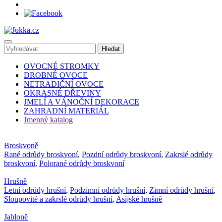
OVOCNÉ STROMKY
DROBNÉ OVOCE
NETRADIČNÍ OVOCE
OKRASNÉ DŘEVINY
JMELÍ A VÁNOČNÍ DEKORACE
ZAHRADNÍ MATERIÁL
Jmenný katalog
Broskvoně
Rané odrůdy broskvoní
,
Pozdní odrůdy broskvoní
,
Zakrslé odrůdy
broskvoní
,
Polorané odrůdy broskvoní
Hrušně
Letní odrůdy hrušní
,
Podzimní odrůdy hrušní
,
Zimní odrůdy hrušní
,
Sloupovité a zakrslé odrůdy hrušní
,
Asijské hrušně
Jabloně