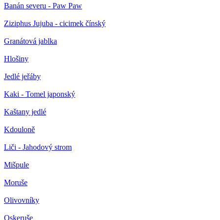
Banán severu - Paw Paw
Ziziphus Jujuba - cicimek čínský
Granátová jablka
Hlošiny
Jedlé jeřáby
Kaki - Tomel japonský
Kaštany jedlé
Kdouloně
Liči - Jahodový strom
Mišpule
Moruše
Olivovníky
Oskeruše