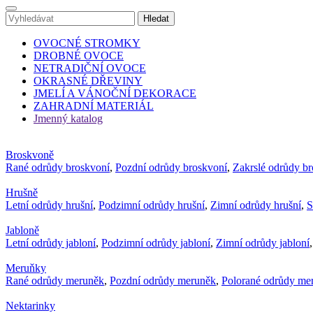
OVOCNÉ STROMKY
DROBNÉ OVOCE
NETRADIČNÍ OVOCE
OKRASNÉ DŘEVINY
JMELÍ A VÁNOČNÍ DEKORACE
ZAHRADNÍ MATERIÁL
Jmenný katalog
Broskvoně
Rané odrůdy broskvoní
,
Pozdní odrůdy broskvoní
,
Zakrslé odrůdy b
Hrušně
Letní odrůdy hrušní
,
Podzimní odrůdy hrušní
,
Zimní odrůdy hrušní
,
S
Jabloně
Letní odrůdy jabloní
,
Podzimní odrůdy jabloní
,
Zimní odrůdy jabloní
Meruňky
Rané odrůdy meruněk
,
Pozdní odrůdy meruněk
,
Polorané odrůdy me
Nektarinky