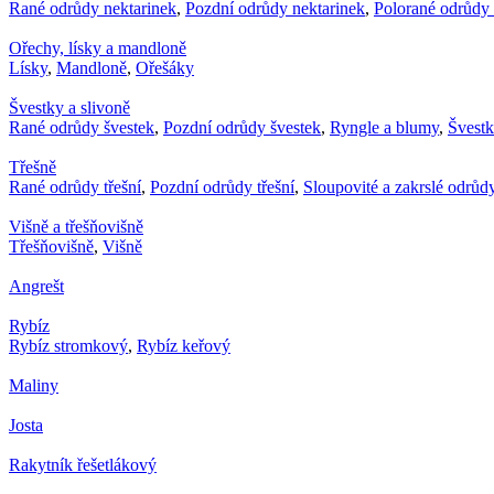
Rané odrůdy nektarinek
,
Pozdní odrůdy nektarinek
,
Polorané odrůdy 
Ořechy, lísky a mandloně
Lísky
,
Mandloně
,
Ořešáky
Švestky a slivoně
Rané odrůdy švestek
,
Pozdní odrůdy švestek
,
Ryngle a blumy
,
Švest
Třešně
Rané odrůdy třešní
,
Pozdní odrůdy třešní
,
Sloupovité a zakrslé odrůdy
Višně a třešňovišně
Třešňovišně
,
Višně
Angrešt
Rybíz
Rybíz stromkový
,
Rybíz keřový
Maliny
Josta
Rakytník řešetlákový