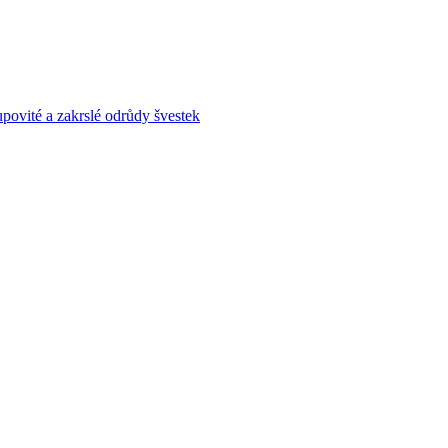
povité a zakrslé odrůdy švestek