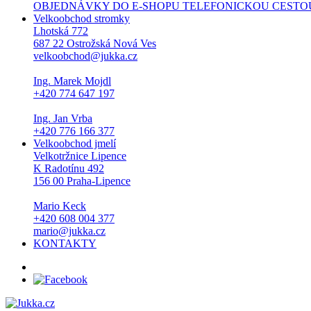
OBJEDNÁVKY DO E-SHOPU TELEFONICKOU CESTOU NEPŘI
Velkoobchod stromky
Lhotská 772
687 22 Ostrožská Nová Ves
velkoobchod@jukka.cz
Ing. Marek Mojdl
+420 774 647 197
Ing. Jan Vrba
+420 776 166 377
Velkoobchod jmelí
Velkotržnice Lipence
K Radotínu 492
156 00 Praha-Lipence
Mario Keck
+420 608 004 377
mario@jukka.cz
KONTAKTY