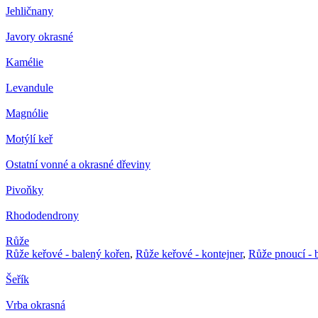
Jehličnany
Javory okrasné
Kamélie
Levandule
Magnólie
Motýlí keř
Ostatní vonné a okrasné dřeviny
Pivoňky
Rhododendrony
Růže
Růže keřové - balený kořen
,
Růže keřové - kontejner
,
Růže pnoucí - 
Šeřík
Vrba okrasná