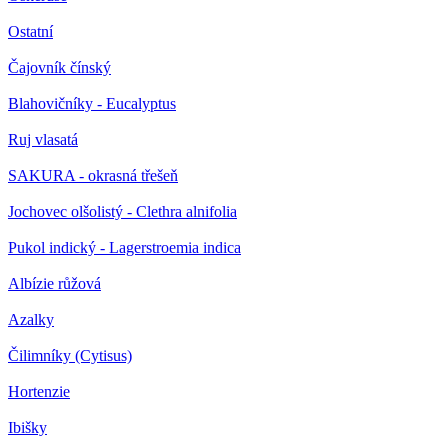
Ostatní
Čajovník čínský
Blahovičníky - Eucalyptus
Ruj vlasatá
SAKURA - okrasná třešeň
Jochovec olšolistý - Clethra alnifolia
Pukol indický - Lagerstroemia indica
Albízie růžová
Azalky
Čilimníky (Cytisus)
Hortenzie
Ibišky