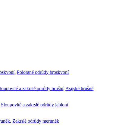
roskvoní
,
Polorané odrůdy broskvoní
loupovité a zakrslé odrůdy hrušní
,
Asijské hrušně
,
Sloupovité a zakrslé odrůdy jabloní
runěk
,
Zakrslé odrůdy meruněk