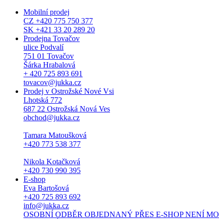
Mobilní prodej
CZ +420 775 750 377
SK +421 33 20 289 20
Prodejna Tovačov
ulice Podvalí
751 01 Tovačov
Šárka Hrabalová
+ 420 725 893 691
tovacov@jukka.cz
Prodej v Ostrožské Nové Vsi
Lhotská 772
687 22 Ostrožská Nová Ves
obchod@jukka.cz
Tamara Matoušková
+420 773 538 377
Nikola Kotačková
+420 730 990 395
E-shop
Eva Bartošová
+420 725 893 692
info@jukka.cz
OSOBNÍ ODBĚR OBJEDNANÝ PŘES E-SHOP NENÍ MOŽNÝ. Osob