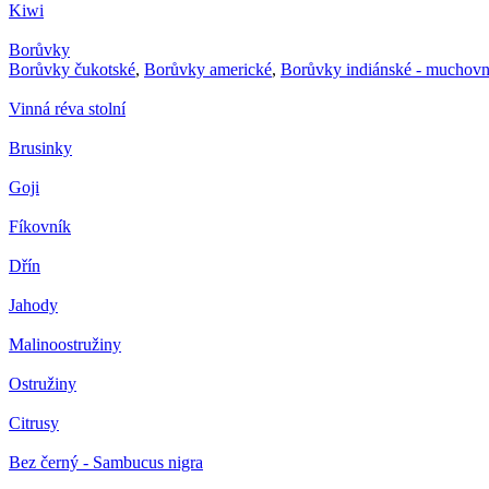
Kiwi
Borůvky
Borůvky čukotské
,
Borůvky americké
,
Borůvky indiánské - muchovn
Vinná réva stolní
Brusinky
Goji
Fíkovník
Dřín
Jahody
Malinoostružiny
Ostružiny
Citrusy
Bez černý - Sambucus nigra