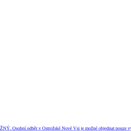
ní odběr v Ostrožské Nové Vsi je možné objednat pouze výše