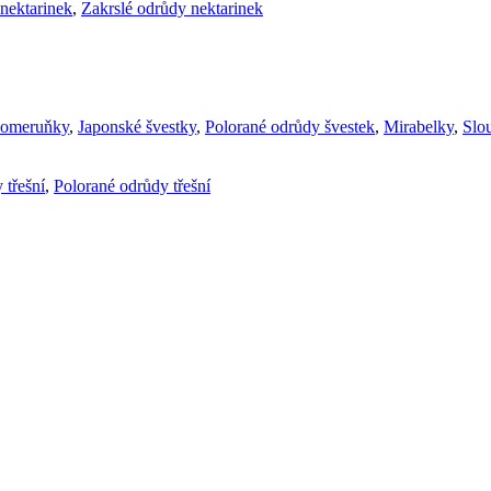
nektarinek
,
Zakrslé odrůdy nektarinek
komeruňky
,
Japonské švestky
,
Polorané odrůdy švestek
,
Mirabelky
,
Slou
 třešní
,
Polorané odrůdy třešní