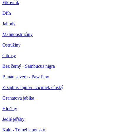
Fíkovník
Dřín
Jahody
Malinoostružiny
Ostružiny
Citrusy
Bez černý - Sambucus nigra
Banán severu - Paw Paw
Ziziphus Jujuba - cicimek čínský
Granátová jablka
Hlošiny
Jedlé jeřáby
Kaki - Tomel japonský