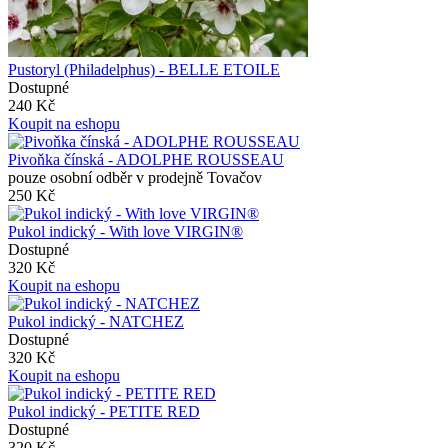
Pustoryl (Philadelphus) - BELLE ETOILE
Dostupné
240 Kč
Koupit na eshopu
Pivoňka čínská - ADOLPHE ROUSSEAU
pouze osobní odběr v prodejně Tovačov
250 Kč
Pukol indický - With love VIRGIN®
Dostupné
320 Kč
Koupit na eshopu
Pukol indický - NATCHEZ
Dostupné
320 Kč
Koupit na eshopu
Pukol indický - PETITE RED
Dostupné
320 Kč