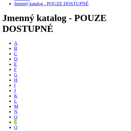
Jmenný katalog - POUZE DOSTUPNÉ
Jmenný katalog - POUZE
DOSTUPNÉ
A
B
C
D
E
F
G
H
I
J
K
L
M
N
O
P
Q