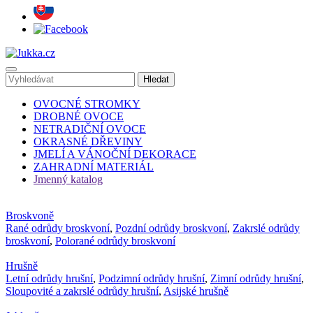
OVOCNÉ STROMKY
DROBNÉ OVOCE
NETRADIČNÍ OVOCE
OKRASNÉ DŘEVINY
JMELÍ A VÁNOČNÍ DEKORACE
ZAHRADNÍ MATERIÁL
Jmenný katalog
Broskvoně
Rané odrůdy broskvoní
,
Pozdní odrůdy broskvoní
,
Zakrslé odrůdy
broskvoní
,
Polorané odrůdy broskvoní
Hrušně
Letní odrůdy hrušní
,
Podzimní odrůdy hrušní
,
Zimní odrůdy hrušní
,
Sloupovité a zakrslé odrůdy hrušní
,
Asijské hrušně