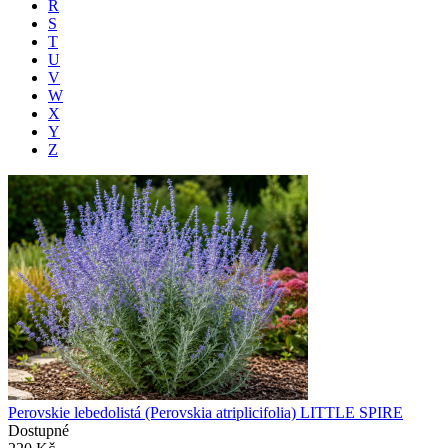
R
S
T
U
V
W
X
Y
Z
Perovskie lebedolistá (Perovskia atriplicifolia) LITTLE SPIRE
Dostupné