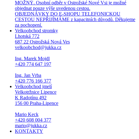
MOŽNÝ. Osobní odběr v Ostrožské Nové Vsi je možné
objednat pouze výše uvedenou cestou.
OBJEDNÁVKY DO E-SHOPU TELEFONICKOU
CESTOU NEPŘIJÍMÁME z kapacitních důvodů. Děkujeme
za pochopení.
Velkoobchod stromky
Lhotská 772
687 22 Ostrožská Nová Ves
velkoobchod@jukka.cz
Ing. Marek Mojdl
+420 774 647 197
Ing. Jan Vrba
+420 776 166 377
Velkoobchod jmelí
Velkotržnice Lipence
K Radotínu 492
156 00 Praha-Lipence
Mario Keck
+420 608 004 377
mario@jukka.cz
KONTAKTY