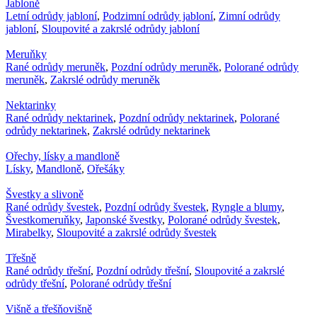
Jabloně
Letní odrůdy jabloní
,
Podzimní odrůdy jabloní
,
Zimní odrůdy
jabloní
,
Sloupovité a zakrslé odrůdy jabloní
Meruňky
Rané odrůdy meruněk
,
Pozdní odrůdy meruněk
,
Polorané odrůdy
meruněk
,
Zakrslé odrůdy meruněk
Nektarinky
Rané odrůdy nektarinek
,
Pozdní odrůdy nektarinek
,
Polorané
odrůdy nektarinek
,
Zakrslé odrůdy nektarinek
Ořechy, lísky a mandloně
Lísky
,
Mandloně
,
Ořešáky
Švestky a slivoně
Rané odrůdy švestek
,
Pozdní odrůdy švestek
,
Ryngle a blumy
,
Švestkomeruňky
,
Japonské švestky
,
Polorané odrůdy švestek
,
Mirabelky
,
Sloupovité a zakrslé odrůdy švestek
Třešně
Rané odrůdy třešní
,
Pozdní odrůdy třešní
,
Sloupovité a zakrslé
odrůdy třešní
,
Polorané odrůdy třešní
Višně a třešňovišně