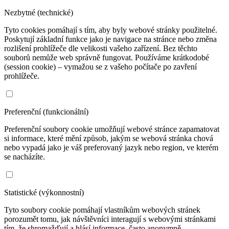
Nezbytné (technické)
Tyto cookies pomáhají s tím, aby byly webové stránky použitelné.
Poskytují základní funkce jako je navigace na stránce nebo změna
rozlišení prohlížeče dle velikosti vašeho zařízení. Bez těchto
souborů nemůže web správně fungovat. Používáme krátkodobé
(session cookie) – vymažou se z vašeho počítače po zavření
prohlížeče.
Preferenční (funkcionální)
Preferenční soubory cookie umožňují webové stránce zapamatovat
si informace, které mění způsob, jakým se webová stránka chová
nebo vypadá jako je váš preferovaný jazyk nebo region, ve kterém
se nacházíte.
Statistické (výkonnostní)
Tyto soubory cookie pomáhají vlastníkům webových stránek
porozumět tomu, jak návštěvníci interagují s webovými stránkami
tím, že shromažďují a hlásí informace, často anonymně.