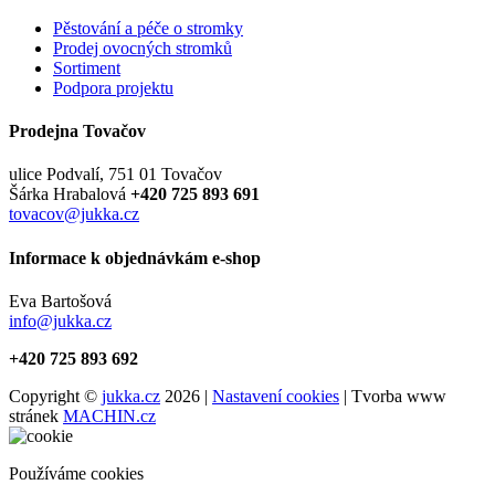
Pěstování a péče o stromky
Prodej ovocných stromků
Sortiment
Podpora projektu
Prodejna Tovačov
ulice Podvalí, 751 01 Tovačov
Šárka Hrabalová
+420 725 893 691
tovacov@jukka.cz
Informace k objednávkám e-shop
Eva Bartošová
info@jukka.cz
+420 725 893 692
Copyright ©
jukka.cz
2026 |
Nastavení cookies
| Tvorba www
stránek
MACHIN.cz
Používáme cookies