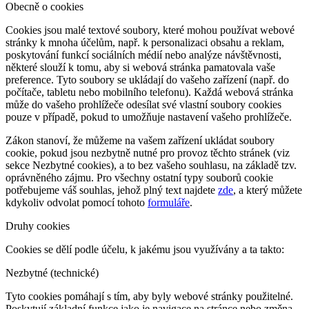
Obecně o cookies
Cookies jsou malé textové soubory, které mohou používat webové
stránky k mnoha účelům, např. k personalizaci obsahu a reklam,
poskytování funkcí sociálních médií nebo analýze návštěvnosti,
některé slouží k tomu, aby si webová stránka pamatovala vaše
preference. Tyto soubory se ukládají do vašeho zařízení (např. do
počítače, tabletu nebo mobilního telefonu). Každá webová stránka
může do vašeho prohlížeče odesílat své vlastní soubory cookies
pouze v případě, pokud to umožňuje nastavení vašeho prohlížeče.
Zákon stanoví, že můžeme na vašem zařízení ukládat soubory
cookie, pokud jsou nezbytně nutné pro provoz těchto stránek (viz
sekce Nezbytné cookies), a to bez vašeho souhlasu, na základě tzv.
oprávněného zájmu. Pro všechny ostatní typy souborů cookie
potřebujeme váš souhlas, jehož plný text najdete
zde
, a který můžete
kdykoliv odvolat pomocí tohoto
formuláře
.
Druhy cookies
Cookies se dělí podle účelu, k jakému jsou využívány a ta takto:
Nezbytné (technické)
Tyto cookies pomáhají s tím, aby byly webové stránky použitelné.
Poskytují základní funkce jako je navigace na stránce nebo změna