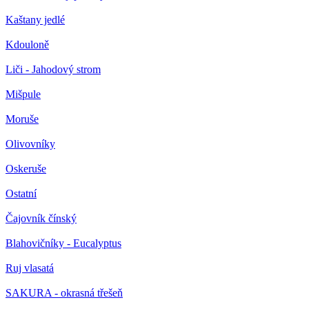
Kaštany jedlé
Kdouloně
Liči - Jahodový strom
Mišpule
Moruše
Olivovníky
Oskeruše
Ostatní
Čajovník čínský
Blahovičníky - Eucalyptus
Ruj vlasatá
SAKURA - okrasná třešeň