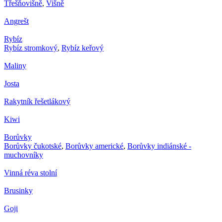
Třešňovišně
,
Višně
Angrešt
Rybíz
Rybíz stromkový
,
Rybíz keřový
Maliny
Josta
Rakytník řešetlákový
Kiwi
Borůvky
Borůvky čukotské
,
Borůvky americké
,
Borůvky indiánské -
muchovníky
Vinná réva stolní
Brusinky
Goji