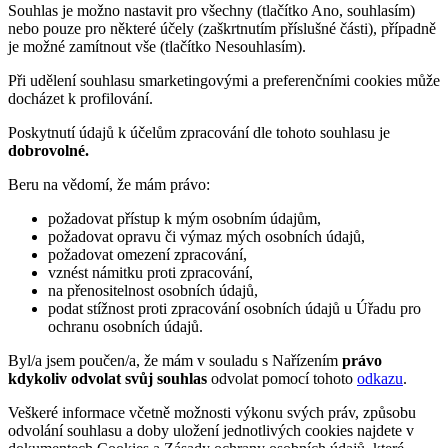
Souhlas je možno nastavit pro všechny (tlačítko Ano, souhlasím)
nebo pouze pro některé účely (zaškrtnutím příslušné části), případně
je možné zamítnout vše (tlačítko Nesouhlasím).
Při udělení souhlasu smarketingovými a preferenčními cookies může
docházet k profilování.
Poskytnutí údajů k účelům zpracování dle tohoto souhlasu je
dobrovolné.
Beru na vědomí, že mám právo:
požadovat přístup k mým osobním údajům,
požadovat opravu či výmaz mých osobních údajů,
požadovat omezení zpracování,
vznést námitku proti zpracování,
na přenositelnost osobních údajů,
podat stížnost proti zpracování osobních údajů u Úřadu pro
ochranu osobních údajů.
Byl/a jsem poučen/a, že mám v souladu s Nařízením
právo
kdykoliv odvolat svůj souhlas
odvolat pomocí tohoto
odkazu
.
Veškeré informace včetně možnosti výkonu svých práv, způsobu
odvolání souhlasu a doby uložení jednotlivých cookies najdete v