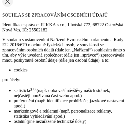
SOUHLAS SE ZPRACOVÁNÍM OSOBNÍCH ÚDAJŮ
Identifikace správce: JUKKA s.r.o., Lhotská 772, 68722 Ostrožská
Nová Ves, IČ: 25502182.
V souladu s ustanoveními Nařízení Evropského parlamentu a Rady
EU 2016/679 o ochraně fyzických osob, v souvislosti se
zpracováním osobních údajů (dále jen „Nařízení“) souhlasím tímto s
tím, aby výše uvedená společnost (dále jen „správce“) zpracovávala
mnou poskytnuté osobní údaje (dále jen osobní údaje), a to:
cookies
pro účely:
(1)
statistické
(např. doba vaší návštěvy našich stránek,
nejčastěji používaná část webu apod.)
preferenční (např. identifikace prohlížeče, jazykové nastavení
apod.)
marketingové a reklamní (např. personalizace reklamy,
statistika vyhledávání apod.)
ostatní (jiné nezařazené technické účely)