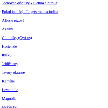
Jochovec olšolistý - Clethra alnifolia
Pukol indický - Lagerstroemia indica
Albízie růžová
Azalky
Čilimníky (Cytisus)
Hortenzie
Ibišky
Jehličnany
Javory okrasné
Kamélie
Levandule
Magnólie
Motýlí keř