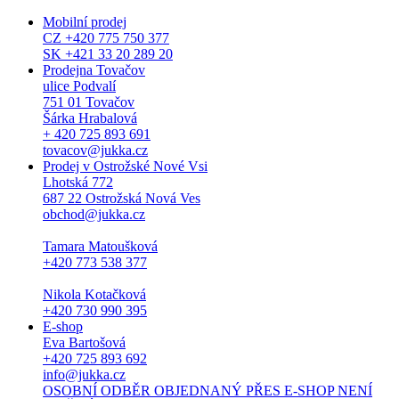
Mobilní prodej
CZ +420 775 750 377
SK +421 33 20 289 20
Prodejna Tovačov
ulice Podvalí
751 01 Tovačov
Šárka Hrabalová
+ 420 725 893 691
tovacov@jukka.cz
Prodej v Ostrožské Nové Vsi
Lhotská 772
687 22 Ostrožská Nová Ves
obchod@jukka.cz
Tamara Matoušková
+420 773 538 377
Nikola Kotačková
+420 730 990 395
E-shop
Eva Bartošová
+420 725 893 692
info@jukka.cz
OSOBNÍ ODBĚR OBJEDNANÝ PŘES E-SHOP NENÍ