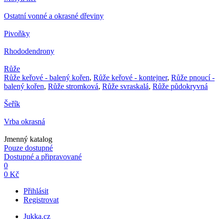
Ostatní vonné a okrasné dřeviny
Pivoňky
Rhododendrony
Růže
Růže keřové - balený kořen
,
Růže keřové - kontejner
,
Růže pnoucí -
balený kořen
,
Růže stromková
,
Růže svraskalá
,
Růže půdokryvná
Šeřík
Vrba okrasná
Jmenný katalog
Pouze dostupné
Dostupné a připravované
0
0 Kč
Přihlásit
Registrovat
Jukka.cz