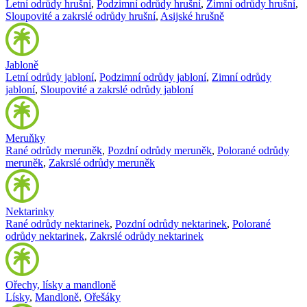
Letní odrůdy hrušní
,
Podzimní odrůdy hrušní
,
Zimní odrůdy hrušní
,
Sloupovité a zakrslé odrůdy hrušní
,
Asijské hrušně
Jabloně
Letní odrůdy jabloní
,
Podzimní odrůdy jabloní
,
Zimní odrůdy
jabloní
,
Sloupovité a zakrslé odrůdy jabloní
Meruňky
Rané odrůdy meruněk
,
Pozdní odrůdy meruněk
,
Polorané odrůdy
meruněk
,
Zakrslé odrůdy meruněk
Nektarinky
Rané odrůdy nektarinek
,
Pozdní odrůdy nektarinek
,
Polorané
odrůdy nektarinek
,
Zakrslé odrůdy nektarinek
Ořechy, lísky a mandloně
Lísky
,
Mandloně
,
Ořešáky