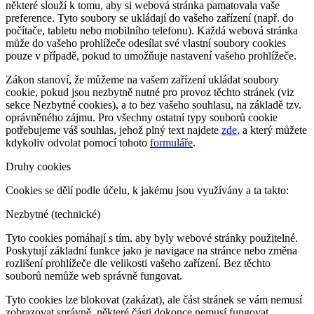
některé slouží k tomu, aby si webová stránka pamatovala vaše
preference. Tyto soubory se ukládají do vašeho zařízení (např. do
počítače, tabletu nebo mobilního telefonu). Každá webová stránka
může do vašeho prohlížeče odesílat své vlastní soubory cookies
pouze v případě, pokud to umožňuje nastavení vašeho prohlížeče.
Zákon stanoví, že můžeme na vašem zařízení ukládat soubory
cookie, pokud jsou nezbytně nutné pro provoz těchto stránek (viz
sekce Nezbytné cookies), a to bez vašeho souhlasu, na základě tzv.
oprávněného zájmu. Pro všechny ostatní typy souborů cookie
potřebujeme váš souhlas, jehož plný text najdete
zde
, a který můžete
kdykoliv odvolat pomocí tohoto
formuláře
.
Druhy cookies
Cookies se dělí podle účelu, k jakému jsou využívány a ta takto:
Nezbytné (technické)
Tyto cookies pomáhají s tím, aby byly webové stránky použitelné.
Poskytují základní funkce jako je navigace na stránce nebo změna
rozlišení prohlížeče dle velikosti vašeho zařízení. Bez těchto
souborů nemůže web správně fungovat.
Tyto cookies lze blokovat (zakázat), ale část stránek se vám nemusí
zobrazovat správně, některé části dokonce nemusí fungovat.