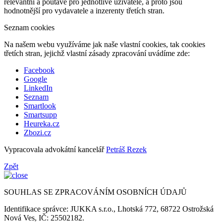
relevantní a poutavé pro jednotlivé uživatele, a proto jsou
hodnotnější pro vydavatele a inzerenty třetích stran.
Seznam cookies
Na našem webu využíváme jak naše vlastní cookies, tak cookies
třetích stran, jejichž vlastní zásady zpracování uvádíme zde:
Facebook
Google
LinkedIn
Seznam
Smartlook
Smartsupp
Heureka.cz
Zbozi.cz
Vypracovala advokátní kancelář
Petráš Rezek
Zpět
SOUHLAS SE ZPRACOVÁNÍM OSOBNÍCH ÚDAJŮ
Identifikace správce: JUKKA s.r.o., Lhotská 772, 68722 Ostrožská
Nová Ves, IČ: 25502182.