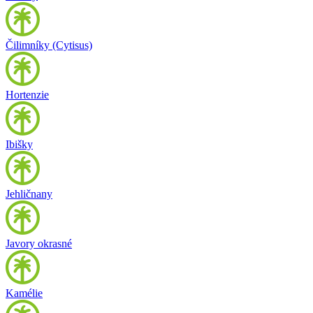
Čilimníky (Cytisus)
Hortenzie
Ibišky
Jehličnany
Javory okrasné
Kamélie