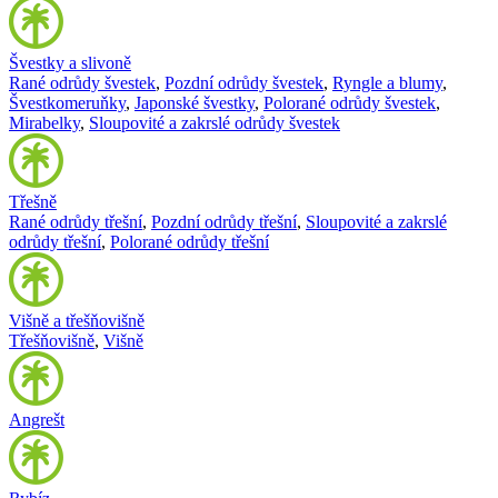
Švestky a slivoně
Rané odrůdy švestek
,
Pozdní odrůdy švestek
,
Ryngle a blumy
,
Švestkomeruňky
,
Japonské švestky
,
Polorané odrůdy švestek
,
Mirabelky
,
Sloupovité a zakrslé odrůdy švestek
Třešně
Rané odrůdy třešní
,
Pozdní odrůdy třešní
,
Sloupovité a zakrslé
odrůdy třešní
,
Polorané odrůdy třešní
Višně a třešňovišně
Třešňovišně
,
Višně
Angrešt