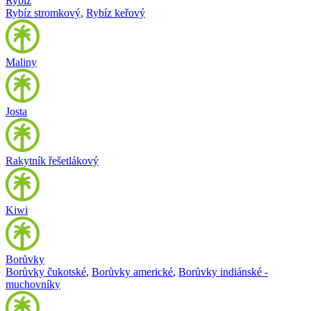
Rybíz
Rybíz stromkový
,
Rybíz keřový
Maliny
Josta
Rakytník řešetlákový
Kiwi
Borůvky
Borůvky čukotské
,
Borůvky americké
,
Borůvky indiánské -
muchovníky