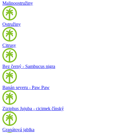
Malinoostružiny
Ostružiny
Citrusy
Bez černý - Sambucus nigra
Banán severu - Paw Paw
Ziziphus Jujuba - cicimek čínský
Granátová jablka