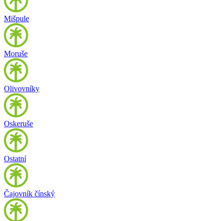
Mišpule
Moruše
Olivovníky
Oskeruše
Ostatní
Čajovník čínský