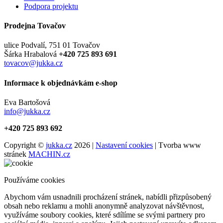
Podpora projektu
Prodejna Tovačov
ulice Podvalí, 751 01 Tovačov
Šárka Hrabalová
+420 725 893 691
tovacov@jukka.cz
Informace k objednávkám e-shop
Eva Bartošová
info@jukka.cz
+420 725 893 692
Copyright ©
jukka.cz
2026 |
Nastavení cookies
| Tvorba www
stránek
MACHIN.cz
Používáme cookies
Abychom vám usnadnili procházení stránek, nabídli přizpůsobený
obsah nebo reklamu a mohli anonymně analyzovat návštěvnost,
využíváme soubory cookies, které sdílíme se svými partnery pro