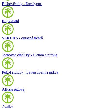
Blahovičníky - Eucalyptus
Ruj vlasatá
SAKURA - okrasná třešeň
Jochovec olšolistý - Clethra alnifolia
Pukol indický - Lagerstroemia indica
Albízie růžová
Azalky