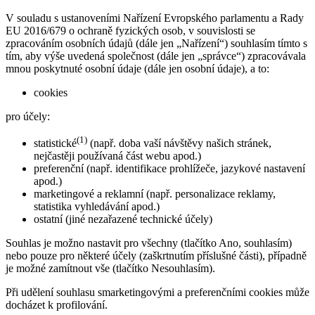
V souladu s ustanoveními Nařízení Evropského parlamentu a Rady
EU 2016/679 o ochraně fyzických osob, v souvislosti se
zpracováním osobních údajů (dále jen „Nařízení“) souhlasím tímto s
tím, aby výše uvedená společnost (dále jen „správce“) zpracovávala
mnou poskytnuté osobní údaje (dále jen osobní údaje), a to:
cookies
pro účely:
(1)
statistické
(např. doba vaší návštěvy našich stránek,
nejčastěji používaná část webu apod.)
preferenční (např. identifikace prohlížeče, jazykové nastavení
apod.)
marketingové a reklamní (např. personalizace reklamy,
statistika vyhledávání apod.)
ostatní (jiné nezařazené technické účely)
Souhlas je možno nastavit pro všechny (tlačítko Ano, souhlasím)
nebo pouze pro některé účely (zaškrtnutím příslušné části), případně
je možné zamítnout vše (tlačítko Nesouhlasím).
Při udělení souhlasu smarketingovými a preferenčními cookies může
docházet k profilování.