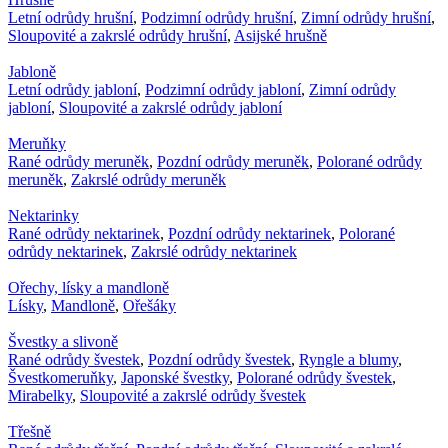
Letní odrůdy hrušní
,
Podzimní odrůdy hrušní
,
Zimní odrůdy hrušní
,
Sloupovité a zakrslé odrůdy hrušní
,
Asijské hrušně
Jabloně
Letní odrůdy jabloní
,
Podzimní odrůdy jabloní
,
Zimní odrůdy
jabloní
,
Sloupovité a zakrslé odrůdy jabloní
Meruňky
Rané odrůdy meruněk
,
Pozdní odrůdy meruněk
,
Polorané odrůdy
meruněk
,
Zakrslé odrůdy meruněk
Nektarinky
Rané odrůdy nektarinek
,
Pozdní odrůdy nektarinek
,
Polorané
odrůdy nektarinek
,
Zakrslé odrůdy nektarinek
Ořechy, lísky a mandloně
Lísky
,
Mandloně
,
Ořešáky
Švestky a slivoně
Rané odrůdy švestek
,
Pozdní odrůdy švestek
,
Ryngle a blumy
,
Švestkomeruňky
,
Japonské švestky
,
Polorané odrůdy švestek
,
Mirabelky
,
Sloupovité a zakrslé odrůdy švestek
Třešně