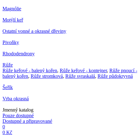
Magnólie
Motýlí keř
Ostatní vonné a okrasné dřeviny
Pivoňky
Rhododendrony
Růže
Růže keřové - balený kořen
,
Růže keřové - kontejner
,
Růže pnoucí -
balený kořen
,
Růže stromková
,
Růže svraskalá
,
Růže půdokryvná
Šeřík
Vrba okrasná
Jmenný katalog
Pouze dostupné
Dostupné a připravované
0
0 Kč