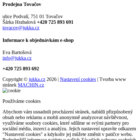
Prodejna Tovačov
ulice Podvalí, 751 01 Tovačov
Šárka Hrabalová
+420 725 893 691
tovacov@jukka.cz
Informace k objednávkám e-shop
Eva Bartošová
info@jukka.cz
+420 725 893 692
Copyright ©
jukka.cz
2026 |
Nastavení cookies
| Tvorba www
stránek
MACHIN.cz
Používáme cookies
Abychom vám usnadnili procházení stránek, nabídli přizpůsobený
obsah nebo reklamu a mohli anonymně analyzovat návštěvnost,
využíváme soubory cookies, které sdílíme se svými partnery pro
sociální média, inzerci a analýzu. Jejich nastavení upravíte odkazem
"Nastavení cookies" a kdykoliv jej můžete změnit v patičce webu.
Podrobnější informace najdete v našich Zásadách ochrany osobních