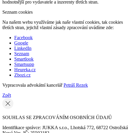
hodnotnější pro vydavatele a inzerenty třetích stran.
Seznam cookies
Na našem webu využíváme jak naše vlastní cookies, tak cookies
třetích stran, jejichž vlastní zásady zpracování uvádíme zde:
Facebook
Google
LinkedIn
Seznam
Smartlook
Smartsupp
Heureka.cz
Zbozi.cz
Vypracovala advokátní kancelář
Petráš Rezek
Zpět
SOUHLAS SE ZPRACOVÁNÍM OSOBNÍCH ÚDAJŮ
Identifikace správce: JUKKA s.r.o., Lhotská 772, 68722 Ostrožská
Nová Ves, IČ: 25502182.