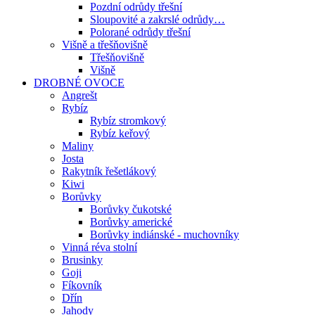
Pozdní odrůdy třešní
Sloupovité a zakrslé odrůdy…
Polorané odrůdy třešní
Višně a třešňovišně
Třešňovišně
Višně
DROBNÉ OVOCE
Angrešt
Rybíz
Rybíz stromkový
Rybíz keřový
Maliny
Josta
Rakytník řešetlákový
Kiwi
Borůvky
Borůvky čukotské
Borůvky americké
Borůvky indiánské - muchovníky
Vinná réva stolní
Brusinky
Goji
Fíkovník
Dřín
Jahody