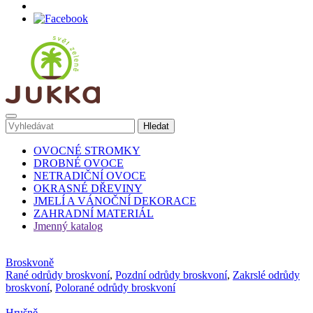
OVOCNÉ STROMKY
DROBNÉ OVOCE
NETRADIČNÍ OVOCE
OKRASNÉ DŘEVINY
JMELÍ A VÁNOČNÍ DEKORACE
ZAHRADNÍ MATERIÁL
Jmenný katalog
Broskvoně
Rané odrůdy broskvoní
,
Pozdní odrůdy broskvoní
,
Zakrslé odrůdy
broskvoní
,
Polorané odrůdy broskvoní
Hrušně