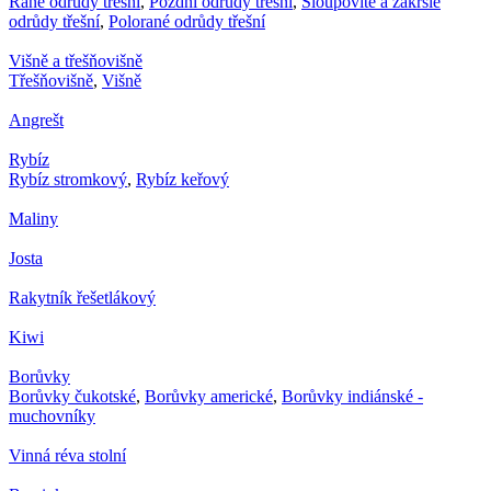
Rané odrůdy třešní
,
Pozdní odrůdy třešní
,
Sloupovité a zakrslé
odrůdy třešní
,
Polorané odrůdy třešní
Višně a třešňovišně
Třešňovišně
,
Višně
Angrešt
Rybíz
Rybíz stromkový
,
Rybíz keřový
Maliny
Josta
Rakytník řešetlákový
Kiwi
Borůvky
Borůvky čukotské
,
Borůvky americké
,
Borůvky indiánské -
muchovníky
Vinná réva stolní