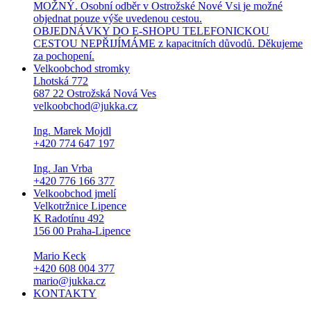
MOŽNÝ. Osobní odběr v Ostrožské Nové Vsi je možné
objednat pouze výše uvedenou cestou.
OBJEDNÁVKY DO E-SHOPU TELEFONICKOU
CESTOU NEPŘIJÍMÁME z kapacitních důvodů. Děkujeme
za pochopení.
Velkoobchod stromky
Lhotská 772
687 22 Ostrožská Nová Ves
velkoobchod@jukka.cz
Ing. Marek Mojdl
+420 774 647 197
Ing. Jan Vrba
+420 776 166 377
Velkoobchod jmelí
Velkotržnice Lipence
K Radotínu 492
156 00 Praha-Lipence
Mario Keck
+420 608 004 377
mario@jukka.cz
KONTAKTY