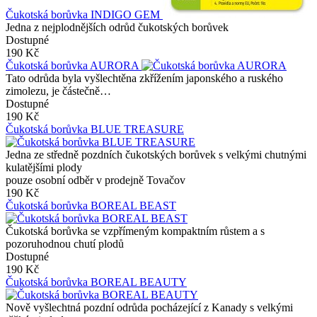
Čukotská borůvka INDIGO GEM
Jedna z nejplodnějších odrůd čukotských borůvek
Dostupné
190 Kč
Čukotská borůvka AURORA
Tato odrůda byla vyšlechtěna zkřížením japonského a ruského
zimolezu, je částečně…
Dostupné
190 Kč
Čukotská borůvka BLUE TREASURE
Jedna ze středně pozdních čukotských borůvek s velkými chutnými
kulatějšími plody
pouze osobní odběr v prodejně Tovačov
190 Kč
Čukotská borůvka BOREAL BEAST
Čukotská borůvka se vzpřímeným kompaktním růstem a s
pozoruhodnou chutí plodů
Dostupné
190 Kč
Čukotská borůvka BOREAL BEAUTY
Nově vyšlechtná pozdní odrůda pocházející z Kanady s velkými