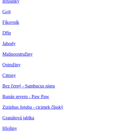
Brusinky
Goji
Fíkovník
Dřín
Jahody
Malinoostružiny
Ostružiny
Citrusy
Bez černý - Sambucus nigra
Banán severu - Paw Paw
Ziziphus Jujuba - cicimek čínský
Granátová jablka
Hlošiny