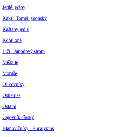
Jedlé jeřáby
Kaki - Tomel japonský
Kaštany jedlé
Kdouloně
Liči - Jahodový strom
Mišpule
Moruše
Olivovníky
Oskeruše
Ostatní
Čajovník čínský
Blahovičníky - Eucalyptus