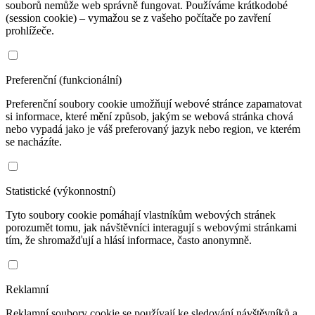
souborů nemůže web správně fungovat. Používáme krátkodobé
(session cookie) – vymažou se z vašeho počítače po zavření
prohlížeče.
Preferenční (funkcionální)
Preferenční soubory cookie umožňují webové stránce zapamatovat
si informace, které mění způsob, jakým se webová stránka chová
nebo vypadá jako je váš preferovaný jazyk nebo region, ve kterém
se nacházíte.
Statistické (výkonnostní)
Tyto soubory cookie pomáhají vlastníkům webových stránek
porozumět tomu, jak návštěvníci interagují s webovými stránkami
tím, že shromažďují a hlásí informace, často anonymně.
Reklamní
Reklamní soubory cookie se používají ke sledování návštěvníků a