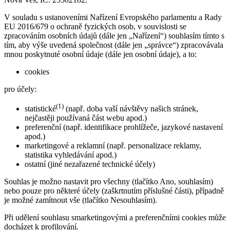
V souladu s ustanoveními Nařízení Evropského parlamentu a Rady
EU 2016/679 o ochraně fyzických osob, v souvislosti se
zpracováním osobních údajů (dále jen „Nařízení“) souhlasím tímto s
tím, aby výše uvedená společnost (dále jen „správce“) zpracovávala
mnou poskytnuté osobní údaje (dále jen osobní údaje), a to:
cookies
pro účely:
(1)
statistické
(např. doba vaší návštěvy našich stránek,
nejčastěji používaná část webu apod.)
preferenční (např. identifikace prohlížeče, jazykové nastavení
apod.)
marketingové a reklamní (např. personalizace reklamy,
statistika vyhledávání apod.)
ostatní (jiné nezařazené technické účely)
Souhlas je možno nastavit pro všechny (tlačítko Ano, souhlasím)
nebo pouze pro některé účely (zaškrtnutím příslušné části), případně
je možné zamítnout vše (tlačítko Nesouhlasím).
Při udělení souhlasu smarketingovými a preferenčními cookies může
docházet k profilování.