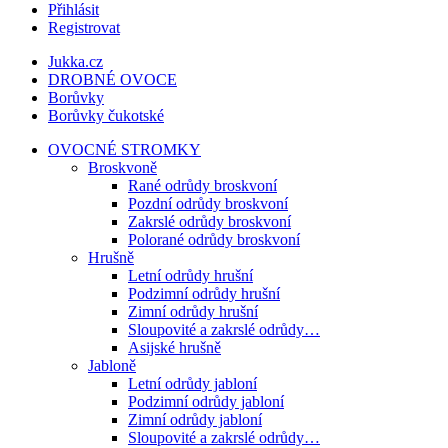
Přihlásit
Registrovat
Jukka.cz
DROBNÉ OVOCE
Borůvky
Borůvky čukotské
OVOCNÉ STROMKY
Broskvoně
Rané odrůdy broskvoní
Pozdní odrůdy broskvoní
Zakrslé odrůdy broskvoní
Polorané odrůdy broskvoní
Hrušně
Letní odrůdy hrušní
Podzimní odrůdy hrušní
Zimní odrůdy hrušní
Sloupovité a zakrslé odrůdy…
Asijské hrušně
Jabloně
Letní odrůdy jabloní
Podzimní odrůdy jabloní
Zimní odrůdy jabloní
Sloupovité a zakrslé odrůdy…