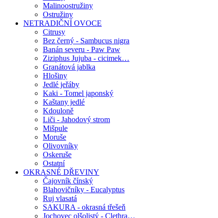
Malinoostružiny
Ostružiny
NETRADIČNÍ OVOCE
Citrusy
Bez černý - Sambucus nigra
Banán severu - Paw Paw
Ziziphus Jujuba - cicimek…
Granátová jablka
Hlošiny
Jedlé jeřáby
Kaki - Tomel japonský
Kaštany jedlé
Kdouloně
Liči - Jahodový strom
Mišpule
Moruše
Olivovníky
Oskeruše
Ostatní
OKRASNÉ DŘEVINY
Čajovník čínský
Blahovičníky - Eucalyptus
Ruj vlasatá
SAKURA - okrasná třešeň
Jochovec olšolistý - Clethra…