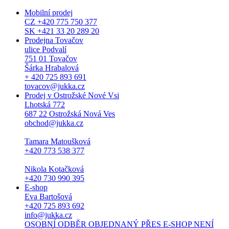
Mobilní prodej
CZ +420 775 750 377
SK +421 33 20 289 20
Prodejna Tovačov
ulice Podvalí
751 01 Tovačov
Šárka Hrabalová
+ 420 725 893 691
tovacov@jukka.cz
Prodej v Ostrožské Nové Vsi
Lhotská 772
687 22 Ostrožská Nová Ves
obchod@jukka.cz
Tamara Matoušková
+420 773 538 377
Nikola Kotačková
+420 730 990 395
E-shop
Eva Bartošová
+420 725 893 692
info@jukka.cz
OSOBNÍ ODBĚR OBJEDNANÝ PŘES E-SHOP NENÍ