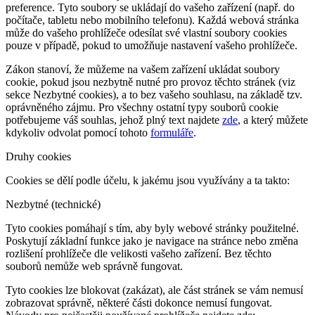
preference. Tyto soubory se ukládají do vašeho zařízení (např. do
počítače, tabletu nebo mobilního telefonu). Každá webová stránka
může do vašeho prohlížeče odesílat své vlastní soubory cookies
pouze v případě, pokud to umožňuje nastavení vašeho prohlížeče.
Zákon stanoví, že můžeme na vašem zařízení ukládat soubory
cookie, pokud jsou nezbytně nutné pro provoz těchto stránek (viz
sekce Nezbytné cookies), a to bez vašeho souhlasu, na základě tzv.
oprávněného zájmu. Pro všechny ostatní typy souborů cookie
potřebujeme váš souhlas, jehož plný text najdete
zde
, a který můžete
kdykoliv odvolat pomocí tohoto
formuláře
.
Druhy cookies
Cookies se dělí podle účelu, k jakému jsou využívány a ta takto:
Nezbytné (technické)
Tyto cookies pomáhají s tím, aby byly webové stránky použitelné.
Poskytují základní funkce jako je navigace na stránce nebo změna
rozlišení prohlížeče dle velikosti vašeho zařízení. Bez těchto
souborů nemůže web správně fungovat.
Tyto cookies lze blokovat (zakázat), ale část stránek se vám nemusí
zobrazovat správně, některé části dokonce nemusí fungovat.