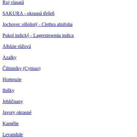
Ruj vlasatá
SAKURA - okrasná třešeň
Jochovec olšolistý - Clethra alnifolia
Pukol indický - Lagerstroemia indica
Albízie růžová
Azalky
Čilimníky (Cytisus)
Hortenzie
Ibišky
Jehličnany
Javory okrasné
Kamélie
Levandule