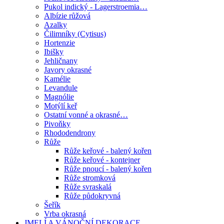
Pukol indický - Lagerstroemia…
Albízie růžová
Azalky
Čilimníky (Cytisus)
Hortenzie
Ibišky
Jehličnany
Javory okrasné
Kamélie
Levandule
Magnólie
Motýlí keř
Ostatní vonné a okrasné…
Pivoňky
Rhododendrony
Růže
Růže keřové - balený kořen
Růže keřové - kontejner
Růže pnoucí - balený kořen
Růže stromková
Růže svraskalá
Růže půdokryvná
Šeřík
Vrba okrasná
JMELÍ A VÁNOČNÍ DEKORACE