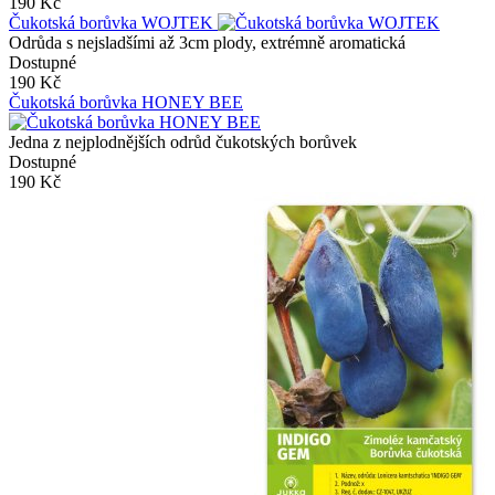
190 Kč
Čukotská borůvka WOJTEK
Odrůda s nejsladšími až 3cm plody, extrémně aromatická
Dostupné
190 Kč
Čukotská borůvka HONEY BEE
Jedna z nejplodnějších odrůd čukotských borůvek
Dostupné
190 Kč