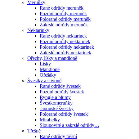
Meruňky
Rané odrůdy meruněk
Pozdní odrůdy meruněk
Polorané odrůdy meruněk
Zakrslé odrůdy meruněk
Nektarinky
Rané odrůdy nektarinek
Pozdní odrůdy nektarinek
Polorané odrůdy nektarinek
Zakrslé odrůdy nektarinek
Ořechy, lísky a mandloně
Lísky
Mandloně
Ořešáky
Švestky a slivoně
Rané odrůdy švestek
Pozdní odrůdy švestek
Ryngle a blumy
Švestkomeruňky
Japonské švestky
Polorané odrůdy švestek
Mirabelky
Sloupovité a zakrslé odrůdy…
Třešně
Rané odrůdy třešní