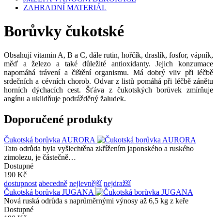
ZAHRADNÍ MATERIÁL
Borůvky čukotské
Obsahují vitamin A, B a C, dále rutin, hořčík, draslík, fosfor, vápník,
měď a železo a také důležité antioxidanty. Jejich konzumace
napomáhá trávení a čištění organismu. Má dobrý vliv při léčbě
srdečních a cévních chorob. Odvar z listů pomáhá při léčbě zánětu
horních dýchacích cest. Šťáva z čukotských borůvek zmírňuje
angínu a uklidňuje podrážděný žaludek.
Doporučené produkty
Čukotská borůvka AURORA
Tato odrůda byla vyšlechtěna zkřížením japonského a ruského
zimolezu, je částečně…
Dostupné
190 Kč
dostupnost
abecedně
nejlevnější
nejdražší
Čukotská borůvka JUGANA
Nová ruská odrůda s naprůměrnými výnosy až 6,5 kg z keře
Dostupné