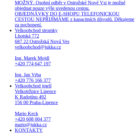
MOŽNÝ. Osobní odběr v Ostrožské Nové Vsi je možné
objednat pouze výše uvedenou cestou.
OBJEDNÁVKY DO E-SHOPU TELEFONICKOU
CESTOU NEPŘIJÍMÁME z kapacitních důvodů. Děkujeme
za pochopení.
Velkoobchod stromky
Lhotská 772
687 22 Ostrožská Nová Ves
velkoobchod@jukka.cz
Ing. Marek Mojdl
+420 774 647 197
Ing. Jan Vrba
+420 776 166 377
Velkoobchod jmelí
Velkotržnice Lipence
K Radotínu 492
156 00 Praha-Lipence
Mario Keck
+420 608 004 377
mario@jukka.cz
KONTAKTY