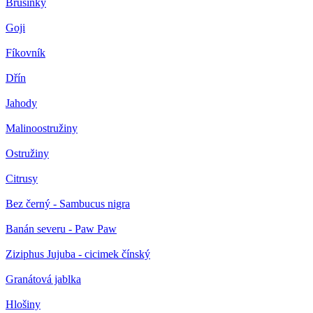
Brusinky
Goji
Fíkovník
Dřín
Jahody
Malinoostružiny
Ostružiny
Citrusy
Bez černý - Sambucus nigra
Banán severu - Paw Paw
Ziziphus Jujuba - cicimek čínský
Granátová jablka
Hlošiny