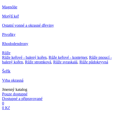
Magnólie
Motýlí keř
Ostatní vonné a okrasné dřeviny
Pivoňky
Rhododendrony
Růže
Růže keřové - balený kořen
,
Růže keřové - kontejner
,
Růže pnoucí -
balený kořen
,
Růže stromková
,
Růže svraskalá
,
Růže půdokryvná
Šeřík
Vrba okrasná
Jmenný katalog
Pouze dostupné
Dostupné a připravované
0
0 Kč