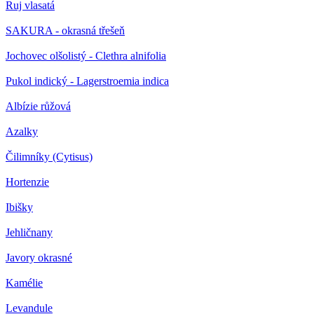
Ruj vlasatá
SAKURA - okrasná třešeň
Jochovec olšolistý - Clethra alnifolia
Pukol indický - Lagerstroemia indica
Albízie růžová
Azalky
Čilimníky (Cytisus)
Hortenzie
Ibišky
Jehličnany
Javory okrasné
Kamélie
Levandule