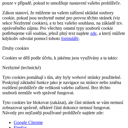
pouze v případě, pokud to umožňuje nastavení vašeho prohlížeče.
Zákon stanoví, že můžeme na vašem zařízení ukládat soubory
cookie, pokud jsou nezbytně nutné pro provoz těchto stránek (viz
sekce Nezbytné cookies), a to bez vašeho souhlasu, na základě tzv.
oprávněného zájmu. Pro všechny ostatní typy souborů cookie
potřebujeme váš souhlas, jehož plný text najdete
zde
, a který můžete
kdykoliv odvolat pomocí tohoto
formuláře
.
Druhy cookies
Cookies se dělí podle účelu, k jakému jsou využívány a ta takto:
Nezbytné (technické)
Tyto cookies pomáhají s tím, aby byly webové stránky použitelné.
Poskytují základní funkce jako je navigace na stránce nebo změna
rozlišení prohlížeče dle velikosti vašeho zařízení. Bez těchto
souborů nemůže web správně fungovat.
Tyto cookies lze blokovat (zakázat), ale část stránek se vám nemusí
zobrazovat správně, některé části dokonce nemusí fungovat.
Návody pro nejčastěji používané prohlížeče najdete zde:
Google Chrome
Firefox