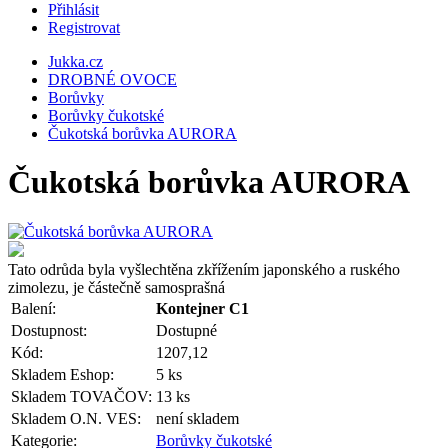
Přihlásit
Registrovat
Jukka.cz
DROBNÉ OVOCE
Borůvky
Borůvky čukotské
Čukotská borůvka AURORA
Čukotská borůvka AURORA
Tato odrůda byla vyšlechtěna zkřížením japonského a ruského
zimolezu, je částečně samosprašná
Balení:
Kontejner C1
Dostupnost:
Dostupné
Kód:
1207,12
Skladem Eshop:
5 ks
Skladem TOVAČOV:
13 ks
Skladem O.N. VES:
není skladem
Kategorie:
Borůvky čukotské