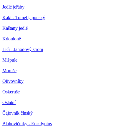
Jedlé jeřáby
Kaki - Tomel japonský
Kaštany jedlé
Kdouloně
Liči - Jahodový strom
Mišpule
Moruše
Olivovníky
Oskeruše
Ostatní
Čajovník čínský
Blahovičníky - Eucalyptus