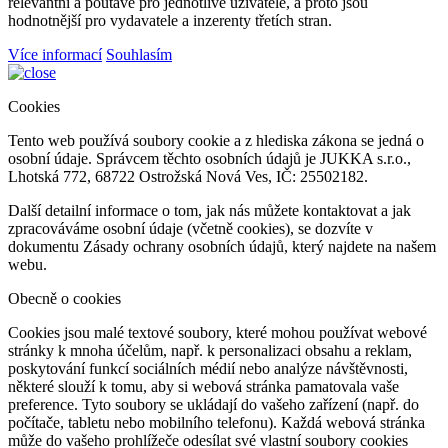
relevantní a poutavé pro jednotlivé uživatele, a proto jsou
hodnotnější pro vydavatele a inzerenty třetích stran.
Více informací
Souhlasím
Cookies
Tento web používá soubory cookie a z hlediska zákona se jedná o
osobní údaje. Správcem těchto osobních údajů je JUKKA s.r.o.,
Lhotská 772, 68722 Ostrožská Nová Ves, IČ: 25502182.
Další detailní informace o tom, jak nás můžete kontaktovat a jak
zpracováváme osobní údaje (včetně cookies), se dozvíte v
dokumentu Zásady ochrany osobních údajů, který najdete na našem
webu.
Obecně o cookies
Cookies jsou malé textové soubory, které mohou používat webové
stránky k mnoha účelům, např. k personalizaci obsahu a reklam,
poskytování funkcí sociálních médií nebo analýze návštěvnosti,
některé slouží k tomu, aby si webová stránka pamatovala vaše
preference. Tyto soubory se ukládají do vašeho zařízení (např. do
počítače, tabletu nebo mobilního telefonu). Každá webová stránka
může do vašeho prohlížeče odesílat své vlastní soubory cookies