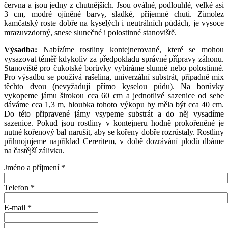
června a jsou jedny z chutnějších. Jsou oválné, podlouhlé, velké asi
3 cm, modré ojíněné barvy, sladké, příjemné chuti. Zimolez
kamčatský roste dobře na kyselých i neutrálních půdách, je vysoce
mrazuvzdorný, snese slunečné i polostinné stanoviště.
Výsadba:
Nabízíme rostliny kontejnerované, které se mohou
vysazovat téměř kdykoliv za předpokladu správné přípravy záhonu.
Stanoviště pro čukotské borůvky vybíráme slunné nebo polostinné.
Pro výsadbu se používá rašelina, univerzální substrát, případně mix
těchto dvou (nevyžadují přímo kyselou půdu). Na borůvky
vykopeme jámu širokou cca 60 cm a jednotlivé sazenice od sebe
dáváme cca 1,3 m, hloubka tohoto výkopu by měla být cca 40 cm.
Do této připravené jámy vsypeme substrát a do něj vysadíme
sazenice. Pokud jsou rostliny v kontejneru hodně prokořeněné je
nutné kořenový bal narušit, aby se kořeny dobře rozrůstaly. Rostliny
přihnojujeme například Cereritem, v době dozrávání plodů dbáme
na častější zálivku.
Jméno a příjmení
*
Telefon
*
E-mail
*