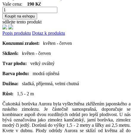
Vaše cena:
190 Kč
Koupit na eshopu
sdílejte tento produkt
Popis produktu
Dotaz k produktu
Konzumní zralost:
květen - červen
Sklizeň:
květen - červen
Tvar plodu:
velký oválný
Barva plodu:
modrá ojíněná
Dužina:
sladká, příjemná, velmi chutná
Růst:
1,5 - 2 m
Čukotská borůvka Aurora byla vyšlechtěna zkřížením japonského a
ruského zimolezu. Je částečně samosprašná, doporučuje se
kombinace aspoň dvou rozdílných odrůd pro lepší plodivost. U nás
bývá označována jako zimolez kamčatský, jarní borůvka, zimolez
modrý či jedlý. Dorůstá do výšky 1,5 - 2 metry a šířky asi 2,5 metru.
Kvete v dubnu. Plody odrůdy Aurora se sklízí od května až do