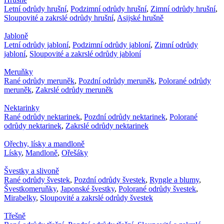
Letní odrůdy hrušní
,
Podzimní odrůdy hrušní
,
Zimní odrůdy hrušní
,
Sloupovité a zakrslé odrůdy hrušní
,
Asijské hrušně
Jabloně
Letní odrůdy jabloní
,
Podzimní odrůdy jabloní
,
Zimní odrůdy
jabloní
,
Sloupovité a zakrslé odrůdy jabloní
Meruňky
Rané odrůdy meruněk
,
Pozdní odrůdy meruněk
,
Polorané odrůdy
meruněk
,
Zakrslé odrůdy meruněk
Nektarinky
Rané odrůdy nektarinek
,
Pozdní odrůdy nektarinek
,
Polorané
odrůdy nektarinek
,
Zakrslé odrůdy nektarinek
Ořechy, lísky a mandloně
Lísky
,
Mandloně
,
Ořešáky
Švestky a slivoně
Rané odrůdy švestek
,
Pozdní odrůdy švestek
,
Ryngle a blumy
,
Švestkomeruňky
,
Japonské švestky
,
Polorané odrůdy švestek
,
Mirabelky
,
Sloupovité a zakrslé odrůdy švestek
Třešně