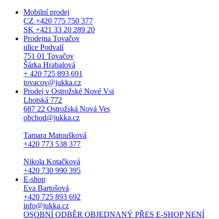
Mobilní prodej
CZ +420 775 750 377
SK +421 33 20 289 20
Prodejna Tovačov
ulice Podvalí
751 01 Tovačov
Šárka Hrabalová
+ 420 725 893 691
tovacov@jukka.cz
Prodej v Ostrožské Nové Vsi
Lhotská 772
687 22 Ostrožská Nová Ves
obchod@jukka.cz
Tamara Matoušková
+420 773 538 377
Nikola Kotačková
+420 730 990 395
E-shop
Eva Bartošová
+420 725 893 692
info@jukka.cz
OSOBNÍ ODBĚR OBJEDNANÝ PŘES E-SHOP NENÍ