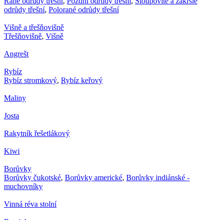
Rané odrůdy třešní
,
Pozdní odrůdy třešní
,
Sloupovité a zakrslé
odrůdy třešní
,
Polorané odrůdy třešní
Višně a třešňovišně
Třešňovišně
,
Višně
Angrešt
Rybíz
Rybíz stromkový
,
Rybíz keřový
Maliny
Josta
Rakytník řešetlákový
Kiwi
Borůvky
Borůvky čukotské
,
Borůvky americké
,
Borůvky indiánské -
muchovníky
Vinná réva stolní