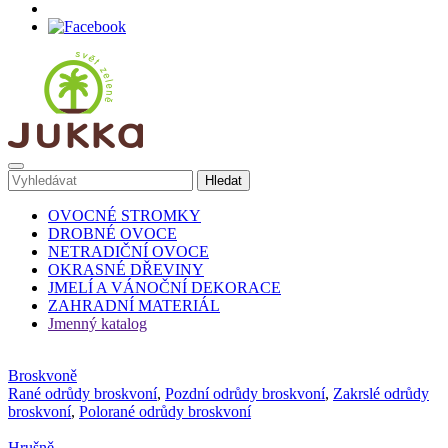
OVOCNÉ STROMKY
DROBNÉ OVOCE
NETRADIČNÍ OVOCE
OKRASNÉ DŘEVINY
JMELÍ A VÁNOČNÍ DEKORACE
ZAHRADNÍ MATERIÁL
Jmenný katalog
Broskvoně
Rané odrůdy broskvoní
,
Pozdní odrůdy broskvoní
,
Zakrslé odrůdy
broskvoní
,
Polorané odrůdy broskvoní
Hrušně