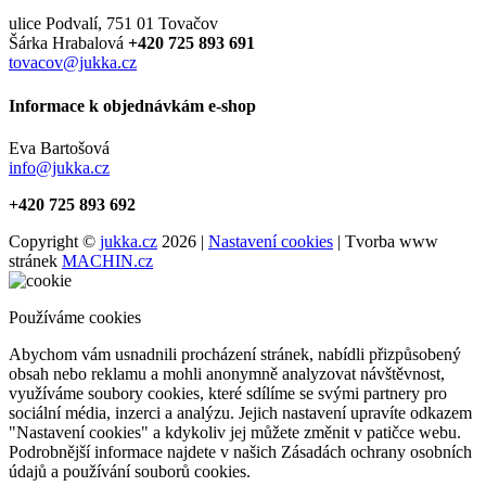
ulice Podvalí, 751 01 Tovačov
Šárka Hrabalová
+420 725 893 691
tovacov@jukka.cz
Informace k objednávkám e-shop
Eva Bartošová
info@jukka.cz
+420 725 893 692
Copyright ©
jukka.cz
2026 |
Nastavení cookies
| Tvorba www
stránek
MACHIN.cz
Používáme cookies
Abychom vám usnadnili procházení stránek, nabídli přizpůsobený
obsah nebo reklamu a mohli anonymně analyzovat návštěvnost,
využíváme soubory cookies, které sdílíme se svými partnery pro
sociální média, inzerci a analýzu. Jejich nastavení upravíte odkazem
"Nastavení cookies" a kdykoliv jej můžete změnit v patičce webu.
Podrobnější informace najdete v našich Zásadách ochrany osobních
údajů a používání souborů cookies.