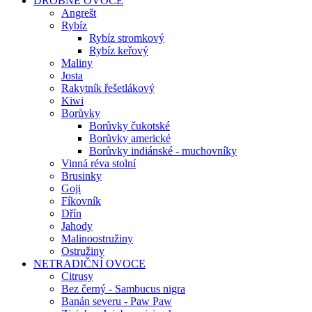
DROBNÉ OVOCE
Angrešt
Rybíz
Rybíz stromkový
Rybíz keřový
Maliny
Josta
Rakytník řešetlákový
Kiwi
Borůvky
Borůvky čukotské
Borůvky americké
Borůvky indiánské - muchovníky
Vinná réva stolní
Brusinky
Goji
Fíkovník
Dřín
Jahody
Malinoostružiny
Ostružiny
NETRADIČNÍ OVOCE
Citrusy
Bez černý - Sambucus nigra
Banán severu - Paw Paw