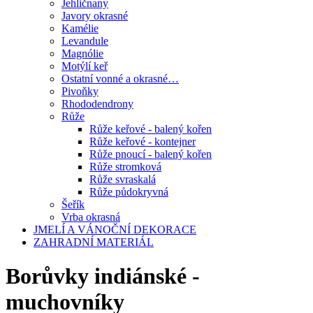
Jehličnany
Javory okrasné
Kamélie
Levandule
Magnólie
Motýlí keř
Ostatní vonné a okrasné…
Pivoňky
Rhododendrony
Růže
Růže keřové - balený kořen
Růže keřové - kontejner
Růže pnoucí - balený kořen
Růže stromková
Růže svraskalá
Růže půdokryvná
Šeřík
Vrba okrasná
JMELÍ A VÁNOČNÍ DEKORACE
ZAHRADNÍ MATERIÁL
Borůvky indiánské -
muchovníky