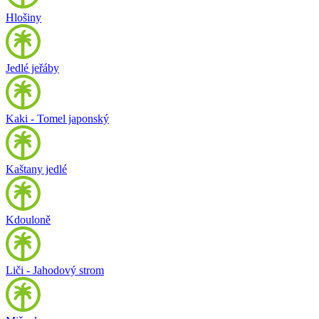
Hlošiny
Jedlé jeřáby
Kaki - Tomel japonský
Kaštany jedlé
Kdouloně
Liči - Jahodový strom