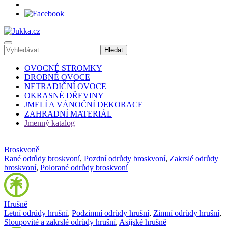
OVOCNÉ STROMKY
DROBNÉ OVOCE
NETRADIČNÍ OVOCE
OKRASNÉ DŘEVINY
JMELÍ A VÁNOČNÍ DEKORACE
ZAHRADNÍ MATERIÁL
Jmenný katalog
Broskvoně
Rané odrůdy broskvoní
,
Pozdní odrůdy broskvoní
,
Zakrslé odrůdy
broskvoní
,
Polorané odrůdy broskvoní
Hrušně
Letní odrůdy hrušní
,
Podzimní odrůdy hrušní
,
Zimní odrůdy hrušní
,
Sloupovité a zakrslé odrůdy hrušní
,
Asijské hrušně