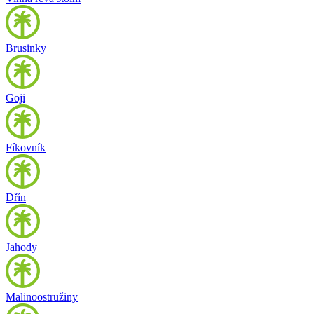
Brusinky
Goji
Fíkovník
Dřín
Jahody
Malinoostružiny