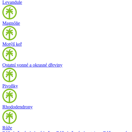
Levandule
Magnólie
Motýlí keř
Ostatní vonné a okrasné dřeviny
Pivoňky
Rhododendrony
Růže