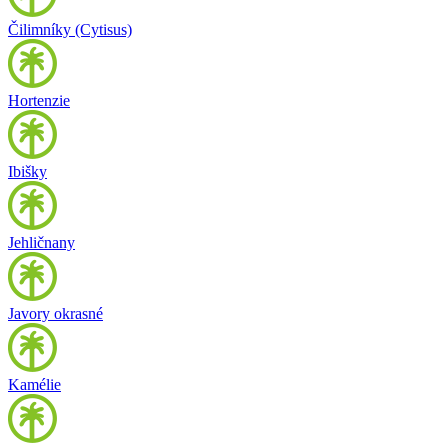
Čilimníky (Cytisus)
Hortenzie
Ibišky
Jehličnany
Javory okrasné
Kamélie