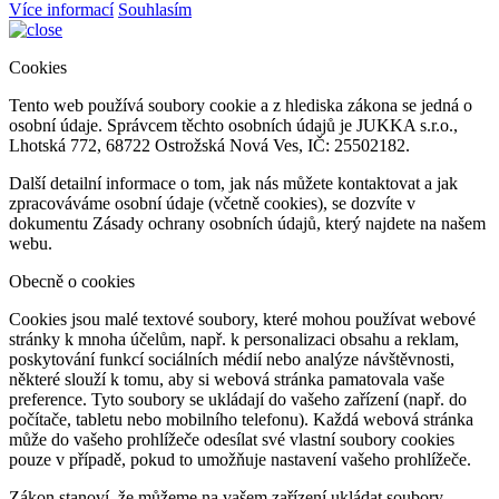
Více informací
Souhlasím
Cookies
Tento web používá soubory cookie a z hlediska zákona se jedná o
osobní údaje. Správcem těchto osobních údajů je JUKKA s.r.o.,
Lhotská 772, 68722 Ostrožská Nová Ves, IČ: 25502182.
Další detailní informace o tom, jak nás můžete kontaktovat a jak
zpracováváme osobní údaje (včetně cookies), se dozvíte v
dokumentu Zásady ochrany osobních údajů, který najdete na našem
webu.
Obecně o cookies
Cookies jsou malé textové soubory, které mohou používat webové
stránky k mnoha účelům, např. k personalizaci obsahu a reklam,
poskytování funkcí sociálních médií nebo analýze návštěvnosti,
některé slouží k tomu, aby si webová stránka pamatovala vaše
preference. Tyto soubory se ukládají do vašeho zařízení (např. do
počítače, tabletu nebo mobilního telefonu). Každá webová stránka
může do vašeho prohlížeče odesílat své vlastní soubory cookies
pouze v případě, pokud to umožňuje nastavení vašeho prohlížeče.
Zákon stanoví, že můžeme na vašem zařízení ukládat soubory