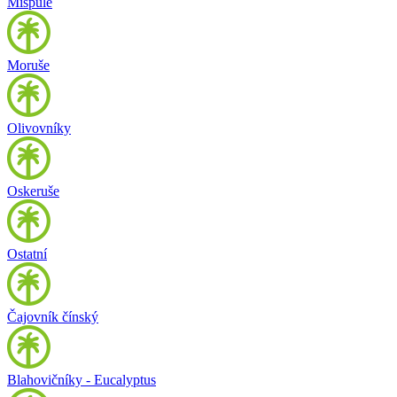
Mišpule
Moruše
Olivovníky
Oskeruše
Ostatní
Čajovník čínský
Blahovičníky - Eucalyptus