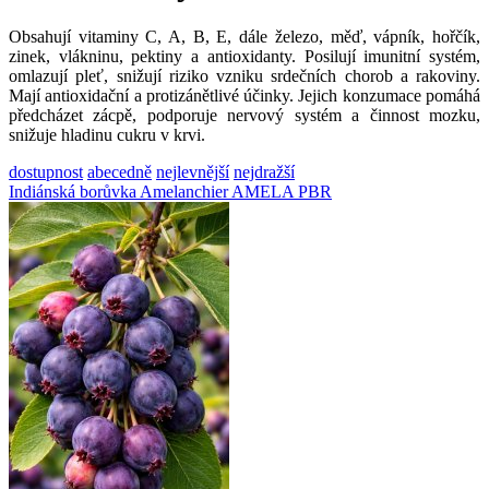
Obsahují vitaminy C, A, B, E, dále železo, měď, vápník, hořčík,
zinek, vlákninu, pektiny a antioxidanty. Posilují imunitní systém,
omlazují pleť, snižují riziko vzniku srdečních chorob a rakoviny.
Mají antioxidační a protizánětlivé účinky. Jejich konzumace pomáhá
předcházet zácpě, podporuje nervový systém a činnost mozku,
snižuje hladinu cukru v krvi.
dostupnost
abecedně
nejlevnější
nejdražší
Indiánská borůvka Amelanchier AMELA PBR