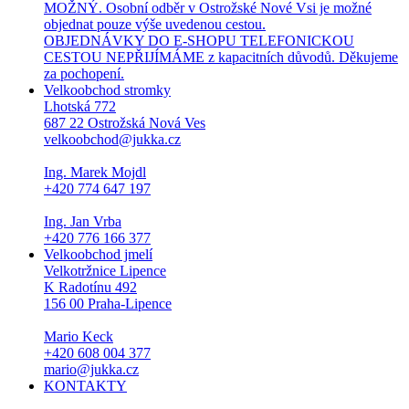
MOŽNÝ. Osobní odběr v Ostrožské Nové Vsi je možné
objednat pouze výše uvedenou cestou.
OBJEDNÁVKY DO E-SHOPU TELEFONICKOU
CESTOU NEPŘIJÍMÁME z kapacitních důvodů. Děkujeme
za pochopení.
Velkoobchod stromky
Lhotská 772
687 22 Ostrožská Nová Ves
velkoobchod@jukka.cz
Ing. Marek Mojdl
+420 774 647 197
Ing. Jan Vrba
+420 776 166 377
Velkoobchod jmelí
Velkotržnice Lipence
K Radotínu 492
156 00 Praha-Lipence
Mario Keck
+420 608 004 377
mario@jukka.cz
KONTAKTY