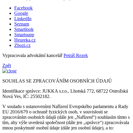
Facebook
Google
LinkedIn
Seznam
Smartlook
Smartsupp
Heureka.cz
Zbozi.cz
Vypracovala advokátní kancelář
Petráš Rezek
Zpět
SOUHLAS SE ZPRACOVÁNÍM OSOBNÍCH ÚDAJŮ
Identifikace správce: JUKKA s.r.o., Lhotská 772, 68722 Ostrožská
Nová Ves, IČ: 25502182.
V souladu s ustanoveními Nařízení Evropského parlamentu a Rady
EU 2016/679 o ochraně fyzických osob, v souvislosti se
zpracováním osobních údajů (dále jen „Nařízení“) souhlasím tímto s
tím, aby výše uvedená společnost (dále jen „správce“) zpracovávala
mnou poskytnuté osobní údaje (dále jen osobní údaje), a to: