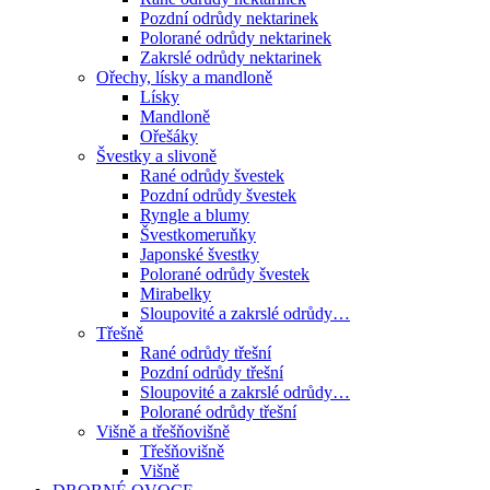
Pozdní odrůdy nektarinek
Polorané odrůdy nektarinek
Zakrslé odrůdy nektarinek
Ořechy, lísky a mandloně
Lísky
Mandloně
Ořešáky
Švestky a slivoně
Rané odrůdy švestek
Pozdní odrůdy švestek
Ryngle a blumy
Švestkomeruňky
Japonské švestky
Polorané odrůdy švestek
Mirabelky
Sloupovité a zakrslé odrůdy…
Třešně
Rané odrůdy třešní
Pozdní odrůdy třešní
Sloupovité a zakrslé odrůdy…
Polorané odrůdy třešní
Višně a třešňovišně
Třešňovišně
Višně