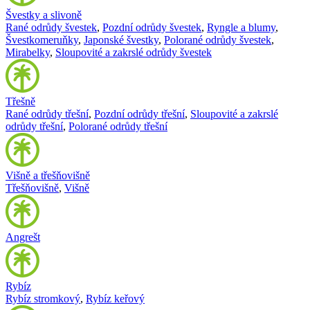
Švestky a slivoně
Rané odrůdy švestek
,
Pozdní odrůdy švestek
,
Ryngle a blumy
,
Švestkomeruňky
,
Japonské švestky
,
Polorané odrůdy švestek
,
Mirabelky
,
Sloupovité a zakrslé odrůdy švestek
Třešně
Rané odrůdy třešní
,
Pozdní odrůdy třešní
,
Sloupovité a zakrslé
odrůdy třešní
,
Polorané odrůdy třešní
Višně a třešňovišně
Třešňovišně
,
Višně
Angrešt
Rybíz
Rybíz stromkový
,
Rybíz keřový