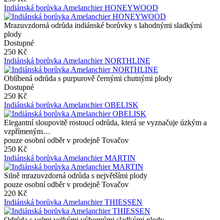
Indiánská borůvka Amelanchier HONEYWOOD
Mrazuvzdorná odrůda indiánské borůvky s lahodnými sladkými
plody
Dostupné
250 Kč
Indiánská borůvka Amelanchier NORTHLINE
Oblíbená odrůda s purpurově černými chutnými plody
Dostupné
250 Kč
Indiánská borůvka Amelanchier OBELISK
Elegantní sloupovitě rostoucí odrůda, která se vyznačuje úzkým a
vzpřímeným…
pouze osobní odběr v prodejně Tovačov
250 Kč
Indiánská borůvka Amelanchier MARTIN
Silně mrazuvzdorná odrůda s největšími plody
pouze osobní odběr v prodejně Tovačov
220 Kč
Indiánská borůvka Amelanchier THIESSEN
Odrůda s velmi velkými výbornými sladkými plody