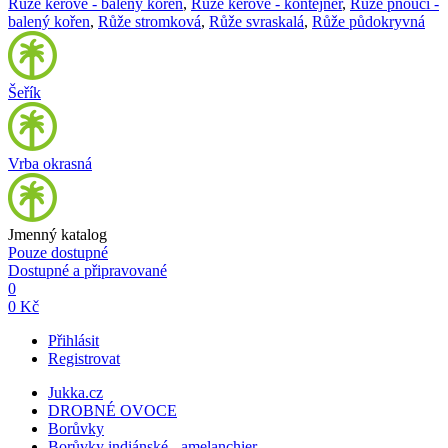
Růže keřové - balený kořen
,
Růže keřové - kontejner
,
Růže pnoucí -
balený kořen
,
Růže stromková
,
Růže svraskalá
,
Růže půdokryvná
Šeřík
Vrba okrasná
Jmenný katalog
Pouze dostupné
Dostupné a připravované
0
0 Kč
Přihlásit
Registrovat
Jukka.cz
DROBNÉ OVOCE
Borůvky
Borůvky indiánské - amelanchier