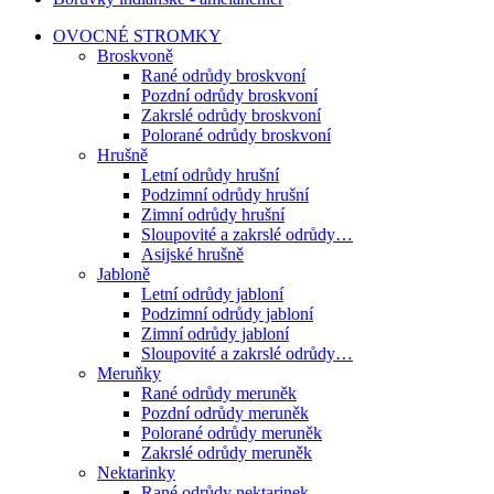
OVOCNÉ STROMKY
Broskvoně
Rané odrůdy broskvoní
Pozdní odrůdy broskvoní
Zakrslé odrůdy broskvoní
Polorané odrůdy broskvoní
Hrušně
Letní odrůdy hrušní
Podzimní odrůdy hrušní
Zimní odrůdy hrušní
Sloupovité a zakrslé odrůdy…
Asijské hrušně
Jabloně
Letní odrůdy jabloní
Podzimní odrůdy jabloní
Zimní odrůdy jabloní
Sloupovité a zakrslé odrůdy…
Meruňky
Rané odrůdy meruněk
Pozdní odrůdy meruněk
Polorané odrůdy meruněk
Zakrslé odrůdy meruněk
Nektarinky
Rané odrůdy nektarinek