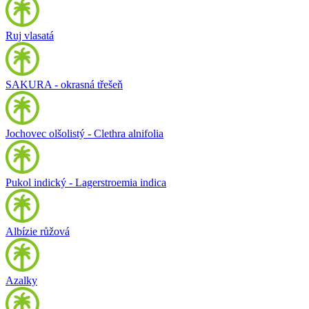
Ruj vlasatá
SAKURA - okrasná třešeň
Jochovec olšolistý - Clethra alnifolia
Pukol indický - Lagerstroemia indica
Albízie růžová
Azalky