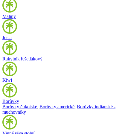
Maliny
Josta
Rakytník řešetlákový
Kiwi
Borůvky
Borůvky čukotské
,
Borůvky americké
,
Borůvky indiánské -
muchovníky
Vinná réva stolní