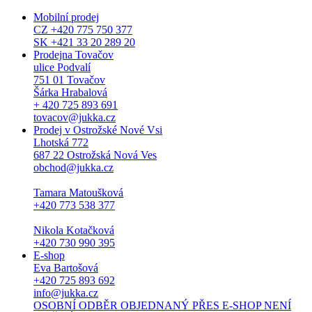
Mobilní prodej
CZ +420 775 750 377
SK +421 33 20 289 20
Prodejna Tovačov
ulice Podvalí
751 01 Tovačov
Šárka Hrabalová
+ 420 725 893 691
tovacov@jukka.cz
Prodej v Ostrožské Nové Vsi
Lhotská 772
687 22 Ostrožská Nová Ves
obchod@jukka.cz
Tamara Matoušková
+420 773 538 377
Nikola Kotačková
+420 730 990 395
E-shop
Eva Bartošová
+420 725 893 692
info@jukka.cz
OSOBNÍ ODBĚR OBJEDNANÝ PŘES E-SHOP NENÍ