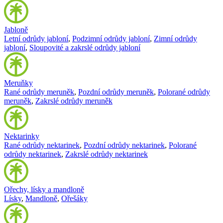
Jabloně
Letní odrůdy jabloní
,
Podzimní odrůdy jabloní
,
Zimní odrůdy
jabloní
,
Sloupovité a zakrslé odrůdy jabloní
Meruňky
Rané odrůdy meruněk
,
Pozdní odrůdy meruněk
,
Polorané odrůdy
meruněk
,
Zakrslé odrůdy meruněk
Nektarinky
Rané odrůdy nektarinek
,
Pozdní odrůdy nektarinek
,
Polorané
odrůdy nektarinek
,
Zakrslé odrůdy nektarinek
Ořechy, lísky a mandloně
Lísky
,
Mandloně
,
Ořešáky