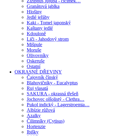
Ziziphus Jujuba - cicimek…
Granátová jablka
Hlošiny
Jedlé jeřáby
Kaki - Tomel japonský
Kaštany jedlé
Kdouloně
Liči - Jahodový strom
Mišpule
Moruše
Olivovníky
Oskeruše
Ostatní
OKRASNÉ DŘEVINY
Čajovník čínský
Blahovičníky - Eucalyptus
Ruj vlasatá
SAKURA - okrasná třešeň
Jochovec olšolistý - Clethra…
Pukol indický - Lagerstroemia…
Albízie růžová
Azalky
Čilimníky (Cytisus)
Hortenzie
Ibišky