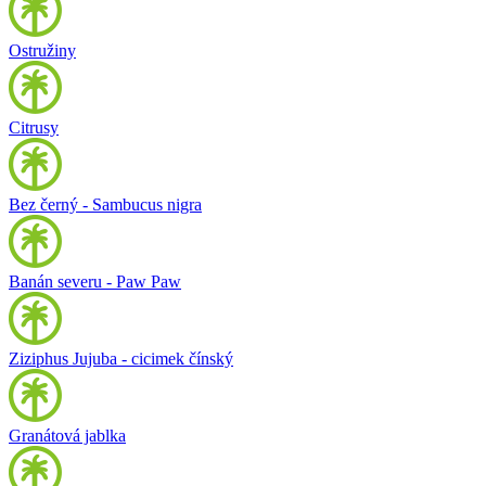
Ostružiny
Citrusy
Bez černý - Sambucus nigra
Banán severu - Paw Paw
Ziziphus Jujuba - cicimek čínský
Granátová jablka