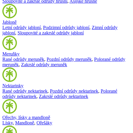
Sloupovité a zakrslé odrůdy hrušní
,
Asijské hrušně
Jabloně
Letní odrůdy jabloní
,
Podzimní odrůdy jabloní
,
Zimní odrůdy
jabloní
,
Sloupovité a zakrslé odrůdy jabloní
Meruňky
Rané odrůdy meruněk
,
Pozdní odrůdy meruněk
,
Polorané odrůdy
meruněk
,
Zakrslé odrůdy meruněk
Nektarinky
Rané odrůdy nektarinek
,
Pozdní odrůdy nektarinek
,
Polorané
odrůdy nektarinek
,
Zakrslé odrůdy nektarinek
Ořechy, lísky a mandloně
Lísky
,
Mandloně
,
Ořešáky