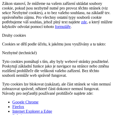
Zákon stanoví, že můžeme na vašem zařízení ukládat soubory
cookie, pokud jsou nezbytně nutné pro provoz těchto stránek (viz
sekce Nezbytné cookies), a to bez vašeho souhlasu, na základě tzv.
oprávněného zájmu. Pro všechny ostatní typy souborů cookie
potřebujeme váš souhlas, jehož plný text najdete
zde
, a který můžete
kdykoliv odvolat pomocí tohoto
formuláře
.
Druhy cookies
Cookies se dělí podle účelu, k jakému jsou využívány a ta takto:
Nezbytné (technické)
Tyto cookies pomáhají s tím, aby byly webové stránky použitelné.
Poskytují základní funkce jako je navigace na stránce nebo změna
rozlišení prohlížeče dle velikosti vašeho zařízení. Bez těchto
souborů nemůže web správně fungovat.
Tyto cookies lze blokovat (zakázat), ale část stránek se vám nemusí
zobrazovat správně, některé části dokonce nemusí fungovat.
Návody pro nejčastěji používané prohlížeče najdete zde:
Google Chrome
Firefox
Internet Explorer a Edge