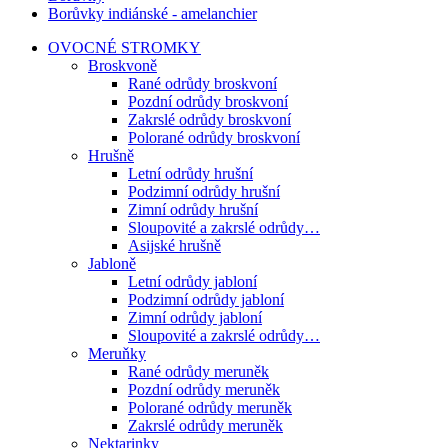
Borůvky indiánské - amelanchier
OVOCNÉ STROMKY
Broskvoně
Rané odrůdy broskvoní
Pozdní odrůdy broskvoní
Zakrslé odrůdy broskvoní
Polorané odrůdy broskvoní
Hrušně
Letní odrůdy hrušní
Podzimní odrůdy hrušní
Zimní odrůdy hrušní
Sloupovité a zakrslé odrůdy…
Asijské hrušně
Jabloně
Letní odrůdy jabloní
Podzimní odrůdy jabloní
Zimní odrůdy jabloní
Sloupovité a zakrslé odrůdy…
Meruňky
Rané odrůdy meruněk
Pozdní odrůdy meruněk
Polorané odrůdy meruněk
Zakrslé odrůdy meruněk
Nektarinky