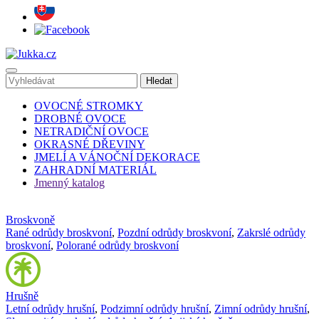
OVOCNÉ STROMKY
DROBNÉ OVOCE
NETRADIČNÍ OVOCE
OKRASNÉ DŘEVINY
JMELÍ A VÁNOČNÍ DEKORACE
ZAHRADNÍ MATERIÁL
Jmenný katalog
Broskvoně
Rané odrůdy broskvoní
,
Pozdní odrůdy broskvoní
,
Zakrslé odrůdy
broskvoní
,
Polorané odrůdy broskvoní
Hrušně
Letní odrůdy hrušní
,
Podzimní odrůdy hrušní
,
Zimní odrůdy hrušní
,