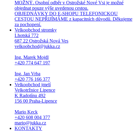
MOŽNÝ. Osobní odběr v Ostrožské Nové Vsi je možné
objednat pouze výše uvedenou cestou.
OBJEDNÁVKY DO E-SHOPU TELEFONICKOU
CESTOU NEPŘIJÍMÁME z kapacitních důvodů. Děkujeme
za pochopení.
Velkoobchod stromky
Lhotská 772
687 22 Ostrožská Nová Ves
velkoobchod@jukka.cz
Ing. Marek Mojdl
+420 774 647 197
Ing. Jan Vrba
+420 776 166 377
Velkoobchod jmelí
Velkotržnice Lipence
K Radotínu 492
156 00 Praha-Lipence
Mario Keck
+420 608 004 377
mario@jukka.cz
KONTAKTY