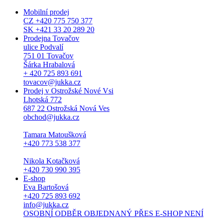
Mobilní prodej
CZ +420 775 750 377
SK +421 33 20 289 20
Prodejna Tovačov
ulice Podvalí
751 01 Tovačov
Šárka Hrabalová
+ 420 725 893 691
tovacov@jukka.cz
Prodej v Ostrožské Nové Vsi
Lhotská 772
687 22 Ostrožská Nová Ves
obchod@jukka.cz
Tamara Matoušková
+420 773 538 377
Nikola Kotačková
+420 730 990 395
E-shop
Eva Bartošová
+420 725 893 692
info@jukka.cz
OSOBNÍ ODBĚR OBJEDNANÝ PŘES E-SHOP NENÍ