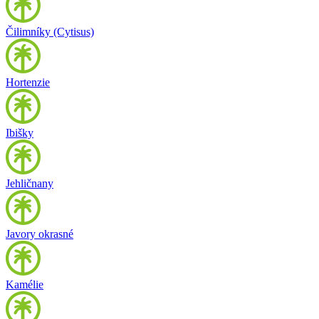
Čilimníky (Cytisus)
Hortenzie
Ibišky
Jehličnany
Javory okrasné
Kamélie