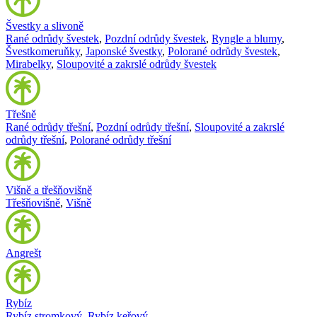
Švestky a slivoně
Rané odrůdy švestek
,
Pozdní odrůdy švestek
,
Ryngle a blumy
,
Švestkomeruňky
,
Japonské švestky
,
Polorané odrůdy švestek
,
Mirabelky
,
Sloupovité a zakrslé odrůdy švestek
Třešně
Rané odrůdy třešní
,
Pozdní odrůdy třešní
,
Sloupovité a zakrslé
odrůdy třešní
,
Polorané odrůdy třešní
Višně a třešňovišně
Třešňovišně
,
Višně
Angrešt
Rybíz
Rybíz stromkový
,
Rybíz keřový