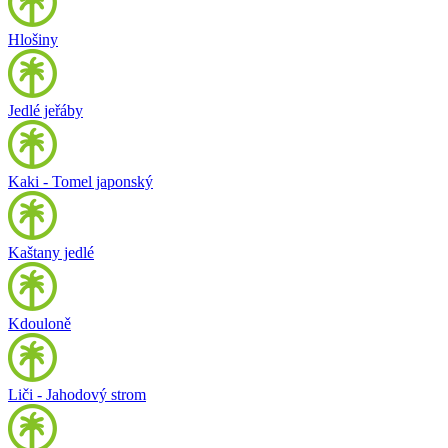
Hlošiny
Jedlé jeřáby
Kaki - Tomel japonský
Kaštany jedlé
Kdouloně
Liči - Jahodový strom