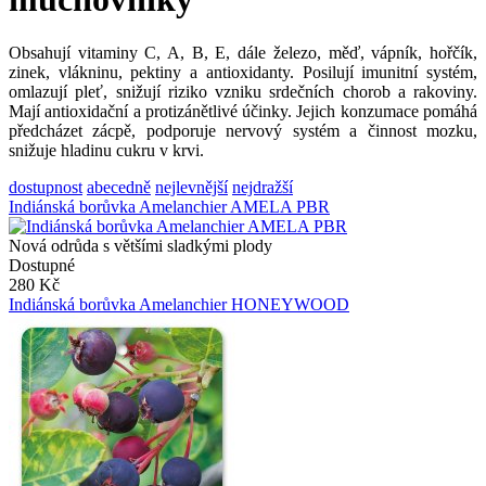
Obsahují vitaminy C, A, B, E, dále železo, měď, vápník, hořčík,
zinek, vlákninu, pektiny a antioxidanty. Posilují imunitní systém,
omlazují pleť, snižují riziko vzniku srdečních chorob a rakoviny.
Mají antioxidační a protizánětlivé účinky. Jejich konzumace pomáhá
předcházet zácpě, podporuje nervový systém a činnost mozku,
snižuje hladinu cukru v krvi.
dostupnost
abecedně
nejlevnější
nejdražší
Indiánská borůvka Amelanchier AMELA PBR
Nová odrůda s většími sladkými plody
Dostupné
280 Kč
Indiánská borůvka Amelanchier HONEYWOOD