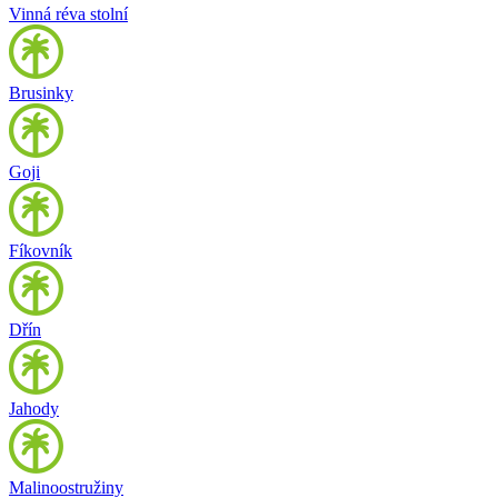
Vinná réva stolní
Brusinky
Goji
Fíkovník
Dřín
Jahody
Malinoostružiny