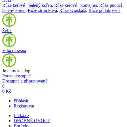
Růže
Růže keřové - balený kořen
,
Růže keřové - kontejner
,
Růže pnoucí -
balený kořen
,
Růže stromková
,
Růže svraskalá
,
Růže půdokryvná
Šeřík
Vrba okrasná
Jmenný katalog
Pouze dostupné
Dostupné a připravované
0
0 Kč
Přihlásit
Registrovat
Jukka.cz
DROBNÉ OVOCE
Borůvky