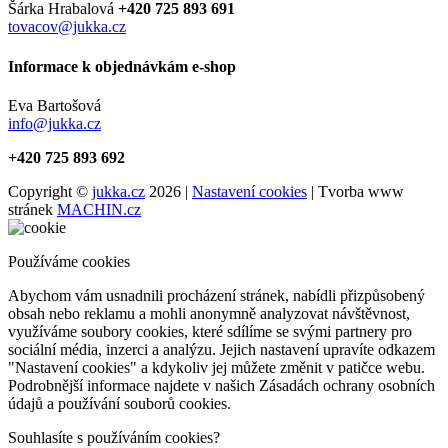
Šárka Hrabalová
+420 725 893 691
tovacov@jukka.cz
Informace k objednávkám e-shop
Eva Bartošová
info@jukka.cz
+420 725 893 692
Copyright ©
jukka.cz
2026 |
Nastavení cookies
| Tvorba www
stránek
MACHIN.cz
Používáme cookies
Abychom vám usnadnili procházení stránek, nabídli přizpůsobený
obsah nebo reklamu a mohli anonymně analyzovat návštěvnost,
využíváme soubory cookies, které sdílíme se svými partnery pro
sociální média, inzerci a analýzu. Jejich nastavení upravíte odkazem
"Nastavení cookies" a kdykoliv jej můžete změnit v patičce webu.
Podrobnější informace najdete v našich Zásadách ochrany osobních
údajů a používání souborů cookies.
Souhlasíte s používáním cookies?