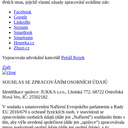
třetích stran, jejichž vlastní zásady zpracování uvádíme zde:
Facebook
Google
LinkedIn
Seznam
Smartlook
Smartsupp
Heureka.cz
Zbozi.cz
Vypracovala advokátní kancelář
Petráš Rezek
Zpět
SOUHLAS SE ZPRACOVÁNÍM OSOBNÍCH ÚDAJŮ
Identifikace správce: JUKKA s.r.o., Lhotská 772, 68722 Ostrožská
Nová Ves, IČ: 25502182.
V souladu s ustanoveními Nařízení Evropského parlamentu a Rady
EU 2016/679 o ochraně fyzických osob, v souvislosti se
zpracováním osobních údajů (dále jen „Nařízení“) souhlasím tímto s
tím, aby výše uvedená společnost (dále jen „správce“) zpracovávala
mnou poskytnuté osobní údaje (dále jen osobní údaje), a to: