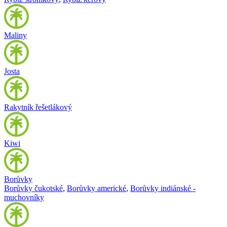
Maliny
Josta
Rakytník řešetlákový
Kiwi
Borůvky
Borůvky čukotské
,
Borůvky americké
,
Borůvky indiánské -
muchovníky