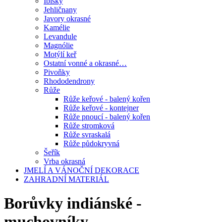
Ibišky
Jehličnany
Javory okrasné
Kamélie
Levandule
Magnólie
Motýlí keř
Ostatní vonné a okrasné…
Pivoňky
Rhododendrony
Růže
Růže keřové - balený kořen
Růže keřové - kontejner
Růže pnoucí - balený kořen
Růže stromková
Růže svraskalá
Růže půdokryvná
Šeřík
Vrba okrasná
JMELÍ A VÁNOČNÍ DEKORACE
ZAHRADNÍ MATERIÁL
Borůvky indiánské -
muchovníky