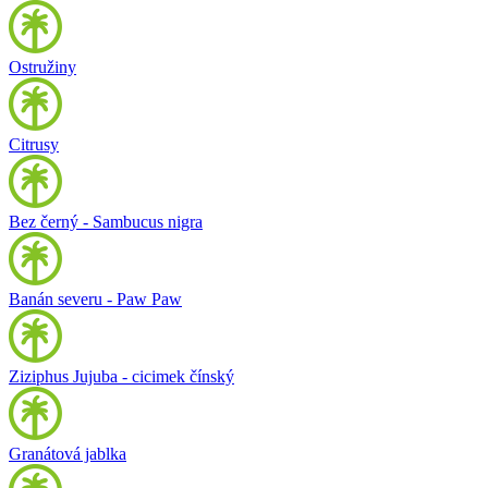
Ostružiny
Citrusy
Bez černý - Sambucus nigra
Banán severu - Paw Paw
Ziziphus Jujuba - cicimek čínský
Granátová jablka