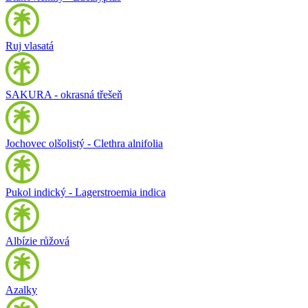
Ruj vlasatá
SAKURA - okrasná třešeň
Jochovec olšolistý - Clethra alnifolia
Pukol indický - Lagerstroemia indica
Albízie růžová
Azalky