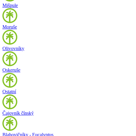
Mišpule
Moruše
Olivovníky
Oskeruše
Ostatní
Čajovník čínský
Blahovičníky - Eucalyptus