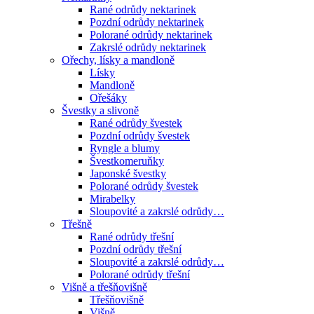
Rané odrůdy nektarinek
Pozdní odrůdy nektarinek
Polorané odrůdy nektarinek
Zakrslé odrůdy nektarinek
Ořechy, lísky a mandloně
Lísky
Mandloně
Ořešáky
Švestky a slivoně
Rané odrůdy švestek
Pozdní odrůdy švestek
Ryngle a blumy
Švestkomeruňky
Japonské švestky
Polorané odrůdy švestek
Mirabelky
Sloupovité a zakrslé odrůdy…
Třešně
Rané odrůdy třešní
Pozdní odrůdy třešní
Sloupovité a zakrslé odrůdy…
Polorané odrůdy třešní
Višně a třešňovišně
Třešňovišně
Višně