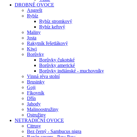
DROBNÉ OVOCE
Angrešt
Rybíz
Rybíz stromkový
Rybíz keřový
Maliny
Josta
Rakytník řešetlákový
Kiwi
Borůvky
Borůvky čukotské
Borůvky americké
Borůvky indiánské - muchovníky
Vinná réva stolní
Brusinky
Goji
Fíkovník
Dřín
Jahody
Malinoostružiny
Ostružiny
NETRADIČNÍ OVOCE
Citrusy
Bez černý - Sambucus nigra
Banán severu - Paw Paw