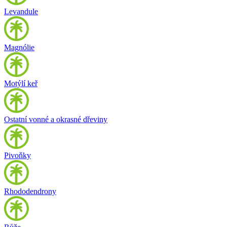
Levandule
Magnólie
Motýlí keř
Ostatní vonné a okrasné dřeviny
Pivoňky
Rhododendrony