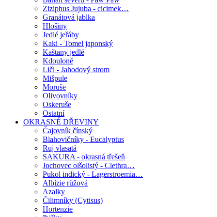
Ziziphus Jujuba - cicimek…
Granátová jablka
Hlošiny
Jedlé jeřáby
Kaki - Tomel japonský
Kaštany jedlé
Kdouloně
Liči - Jahodový strom
Mišpule
Moruše
Olivovníky
Oskeruše
Ostatní
OKRASNÉ DŘEVINY
Čajovník čínský
Blahovičníky - Eucalyptus
Ruj vlasatá
SAKURA - okrasná třešeň
Jochovec olšolistý - Clethra…
Pukol indický - Lagerstroemia…
Albízie růžová
Azalky
Čilimníky (Cytisus)
Hortenzie