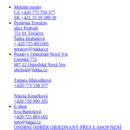
Mobilní prodej
CZ +420 775 750 377
SK +421 33 20 289 20
Prodejna Tovačov
ulice Podvalí
751 01 Tovačov
Šárka Hrabalová
+ 420 725 893 691
tovacov@jukka.cz
Prodej v Ostrožské Nové Vsi
Lhotská 772
687 22 Ostrožská Nová Ves
obchod@jukka.cz
Tamara Matoušková
+420 773 538 377
Nikola Kotačková
+420 730 990 395
E-shop
Eva Bartošová
+420 725 893 692
info@jukka.cz
OSOBNÍ ODBĚR OBJEDNANÝ PŘES E-SHOP NENÍ