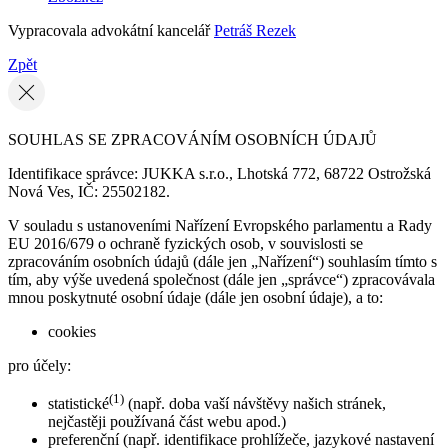
Vypracovala advokátní kancelář
Petráš Rezek
Zpět
SOUHLAS SE ZPRACOVÁNÍM OSOBNÍCH ÚDAJŮ
Identifikace správce: JUKKA s.r.o., Lhotská 772, 68722 Ostrožská
Nová Ves, IČ: 25502182.
V souladu s ustanoveními Nařízení Evropského parlamentu a Rady
EU 2016/679 o ochraně fyzických osob, v souvislosti se
zpracováním osobních údajů (dále jen „Nařízení“) souhlasím tímto s
tím, aby výše uvedená společnost (dále jen „správce“) zpracovávala
mnou poskytnuté osobní údaje (dále jen osobní údaje), a to:
cookies
pro účely:
(1)
statistické
(např. doba vaší návštěvy našich stránek,
nejčastěji používaná část webu apod.)
preferenční (např. identifikace prohlížeče, jazykové nastavení