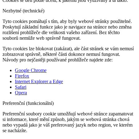
Cookies se dělí podle účelu, k jakému jsou využívány a ta takto:
Nezbytné (technické)
Tyto cookies pomáhají s tím, aby byly webové stránky použitelné.
Poskytují základní funkce jako je navigace na stránce nebo změna
rozlišení prohlížeče dle velikosti vašeho zařízení. Bez těchto
souborů nemůže web správně fungovat.
Tyto cookies lze blokovat (zakázat), ale část stránek se vám nemusí
zobrazovat správně, některé části dokonce nemusí fungovat.
Návody pro nejčastěji používané prohlížeče najdete zde:
Google Chrome
Firefox
Internet Explorer a Edge
Safari
Opera
Preferenční (funkcionální)
Preferenční soubory cookie umožňují webové stránce zapamatovat
si informace, které mění způsob, jakým se webová stránka chová
nebo vypadá jako je váš preferovaný jazyk nebo region, ve kterém
se nacházíte.