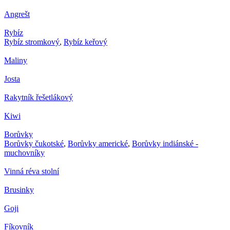
Angrešt
Rybíz
Rybíz stromkový
,
Rybíz keřový
Maliny
Josta
Rakytník řešetlákový
Kiwi
Borůvky
Borůvky čukotské
,
Borůvky americké
,
Borůvky indiánské -
muchovníky
Vinná réva stolní
Brusinky
Goji
Fíkovník