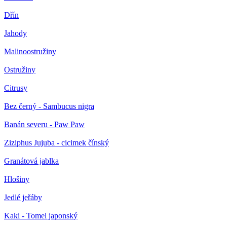
Dřín
Jahody
Malinoostružiny
Ostružiny
Citrusy
Bez černý - Sambucus nigra
Banán severu - Paw Paw
Ziziphus Jujuba - cicimek čínský
Granátová jablka
Hlošiny
Jedlé jeřáby
Kaki - Tomel japonský