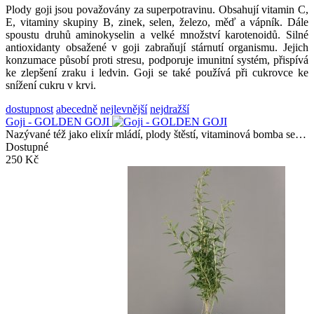
Plody goji jsou považovány za superpotravinu. Obsahují vitamin C,
E, vitaminy skupiny B, zinek, selen, železo, měď a vápník. Dále
spoustu druhů aminokyselin a velké množství karotenoidů. Silné
antioxidanty obsažené v goji zabraňují stárnutí organismu. Jejich
konzumace působí proti stresu, podporuje imunitní systém, přispívá
ke zlepšení zraku i ledvin. Goji se také používá při cukrovce ke
snížení cukru v krvi.
dostupnost
abecedně
nejlevnější
nejdražší
Goji - GOLDEN GOJI
Nazývané též jako elixír mládí, plody štěstí, vitaminová bomba se…
Dostupné
250 Kč