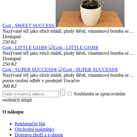
Goji - SWEET SUCCESS
Nazývané též jako elixír mládí, plody štěstí, vitaminová bomba se…
Dostupné
250 Kč
Goji - LITTLE GOJI®
Nazývané též jako elixír mládí, plody štěstí, vitaminová bomba se…
Dostupné
250 Kč
Goji - SUPER SUCCESS®
Nazývané též jako elixír mládí, plody štěstí, vitaminová bomba se…
pouze osobní odběr v prodejně Tovačov
300 Kč
Souhlasím se zpracováním
osobních údajů
O nákupu
Reklamační řád
Obchodní podmínky
Doprava zboží z e-shopu