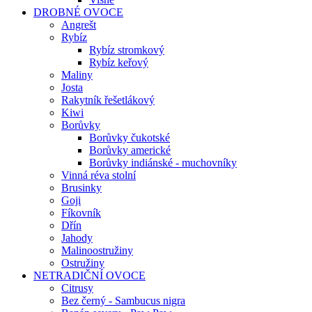
DROBNÉ OVOCE
Angrešt
Rybíz
Rybíz stromkový
Rybíz keřový
Maliny
Josta
Rakytník řešetlákový
Kiwi
Borůvky
Borůvky čukotské
Borůvky americké
Borůvky indiánské - muchovníky
Vinná réva stolní
Brusinky
Goji
Fíkovník
Dřín
Jahody
Malinoostružiny
Ostružiny
NETRADIČNÍ OVOCE
Citrusy
Bez černý - Sambucus nigra