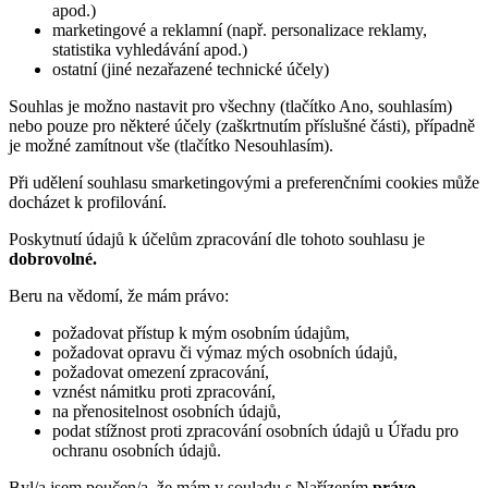
apod.)
marketingové a reklamní (např. personalizace reklamy,
statistika vyhledávání apod.)
ostatní (jiné nezařazené technické účely)
Souhlas je možno nastavit pro všechny (tlačítko Ano, souhlasím)
nebo pouze pro některé účely (zaškrtnutím příslušné části), případně
je možné zamítnout vše (tlačítko Nesouhlasím).
Při udělení souhlasu smarketingovými a preferenčními cookies může
docházet k profilování.
Poskytnutí údajů k účelům zpracování dle tohoto souhlasu je
dobrovolné.
Beru na vědomí, že mám právo:
požadovat přístup k mým osobním údajům,
požadovat opravu či výmaz mých osobních údajů,
požadovat omezení zpracování,
vznést námitku proti zpracování,
na přenositelnost osobních údajů,
podat stížnost proti zpracování osobních údajů u Úřadu pro
ochranu osobních údajů.
Byl/a jsem poučen/a, že mám v souladu s Nařízením
právo