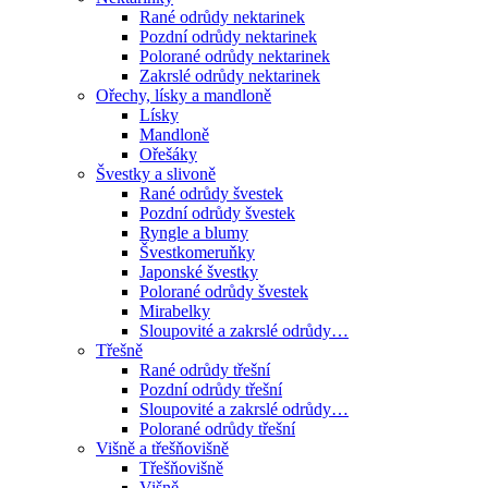
Rané odrůdy nektarinek
Pozdní odrůdy nektarinek
Polorané odrůdy nektarinek
Zakrslé odrůdy nektarinek
Ořechy, lísky a mandloně
Lísky
Mandloně
Ořešáky
Švestky a slivoně
Rané odrůdy švestek
Pozdní odrůdy švestek
Ryngle a blumy
Švestkomeruňky
Japonské švestky
Polorané odrůdy švestek
Mirabelky
Sloupovité a zakrslé odrůdy…
Třešně
Rané odrůdy třešní
Pozdní odrůdy třešní
Sloupovité a zakrslé odrůdy…
Polorané odrůdy třešní
Višně a třešňovišně
Třešňovišně
Višně