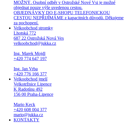
MOŽNÝ. Osobní odběr v Ostrožské Nové Vsi je možné
objednat pouze výše uvedenou cestou.
OBJEDNÁVKY DO E-SHOPU TELEFONICKOU
CESTOU NEPŘIJÍMÁME z kapacitních důvodů. Děkujeme
za pochopení.
Velkoobchod stromky
Lhotská 772
687 22 Ostrožská Nová Ves
velkoobchod@jukka.cz
Ing. Marek Mojdl
+420 774 647 197
Ing. Jan Vrba
+420 776 166 377
Velkoobchod jmelí
Velkotržnice Lipence
K Radotínu 492
156 00 Praha-Lipence
Mario Keck
+420 608 004 377
mario@jukka.cz
KONTAKTY