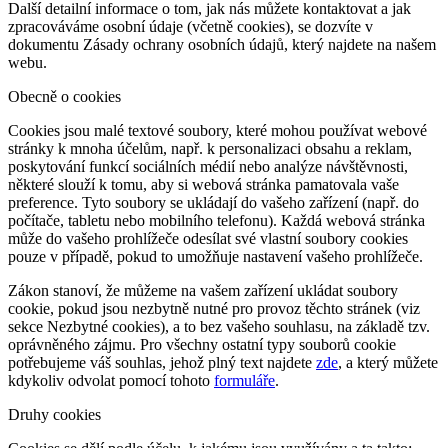
Další detailní informace o tom, jak nás můžete kontaktovat a jak
zpracováváme osobní údaje (včetně cookies), se dozvíte v
dokumentu Zásady ochrany osobních údajů, který najdete na našem
webu.
Obecně o cookies
Cookies jsou malé textové soubory, které mohou používat webové
stránky k mnoha účelům, např. k personalizaci obsahu a reklam,
poskytování funkcí sociálních médií nebo analýze návštěvnosti,
některé slouží k tomu, aby si webová stránka pamatovala vaše
preference. Tyto soubory se ukládají do vašeho zařízení (např. do
počítače, tabletu nebo mobilního telefonu). Každá webová stránka
může do vašeho prohlížeče odesílat své vlastní soubory cookies
pouze v případě, pokud to umožňuje nastavení vašeho prohlížeče.
Zákon stanoví, že můžeme na vašem zařízení ukládat soubory
cookie, pokud jsou nezbytně nutné pro provoz těchto stránek (viz
sekce Nezbytné cookies), a to bez vašeho souhlasu, na základě tzv.
oprávněného zájmu. Pro všechny ostatní typy souborů cookie
potřebujeme váš souhlas, jehož plný text najdete
zde
, a který můžete
kdykoliv odvolat pomocí tohoto
formuláře
.
Druhy cookies