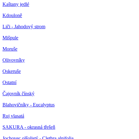
Kaštany jedlé
Kdouloně
Liči - Jahodový strom
Mišpule
Moruše
Olivovníky
Oskeruše
Ostatní
Čajovník čínský
Blahovičníky - Eucalyptus
Ruj vlasatá
SAKURA - okrasná třešeň
Jochovec olšolistý - Clethra alnifolia