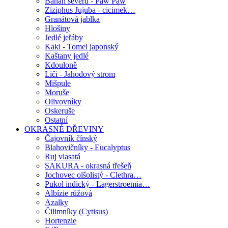
Banán severu - Paw Paw
Ziziphus Jujuba - cicimek…
Granátová jablka
Hlošiny
Jedlé jeřáby
Kaki - Tomel japonský
Kaštany jedlé
Kdouloně
Liči - Jahodový strom
Mišpule
Moruše
Olivovníky
Oskeruše
Ostatní
OKRASNÉ DŘEVINY
Čajovník čínský
Blahovičníky - Eucalyptus
Ruj vlasatá
SAKURA - okrasná třešeň
Jochovec olšolistý - Clethra…
Pukol indický - Lagerstroemia…
Albízie růžová
Azalky
Čilimníky (Cytisus)
Hortenzie