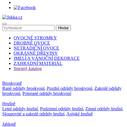
OVOCNÉ STROMKY
DROBNÉ OVOCE
NETRADIČNÍ OVOCE
OKRASNÉ DŘEVINY
JMELÍ A VÁNOČNÍ DEKORACE
ZAHRADNÍ MATERIÁL
Jmenný katalog
Broskvoně
Rané odrůdy broskvoní
,
Pozdní odrůdy broskvoní
,
Zakrslé odrůdy
broskvoní
,
Polorané odrůdy broskvoní
Hrušně
Letní odrůdy hrušní
,
Podzimní odrůdy hrušní
,
Zimní odrůdy hrušní
,
Sloupovité a zakrslé odrůdy hrušní
,
Asijské hrušně
Jabloně