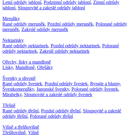
Letní odrůdy jabloní
,
Podzimní odrůdy jabloní
,
Zimní odrůdy
jabloní
,
Sloupovité a zakrslé odrůdy jabloní
Meruňky
Rané odrůdy meruněk
,
Pozdní odrůdy meruněk
,
Polorané odrůdy
meruněk
,
Zakrslé odrůdy meruněk
Nektarinky
Rané odrůdy nektarinek
,
Pozdní odrůdy nektarinek
,
Polorané
odrůdy nektarinek
,
Zakrslé odrůdy nektarinek
Ořechy, lísky a mandloně
Lísky
,
Mandloně
,
Ořešáky
Švestky a slivoně
Rané odrůdy švestek
,
Pozdní odrůdy švestek
,
Ryngle a blumy
,
Švestkomeruňky
,
Japonské švestky
,
Polorané odrůdy švestek
,
Mirabelky
,
Sloupovité a zakrslé odrůdy švestek
Třešně
Rané odrůdy třešní
,
Pozdní odrůdy třešní
,
Sloupovité a zakrslé
odrůdy třešní
,
Polorané odrůdy třešní
Višně a třešňovišně
Třešňovišně
,
Višně