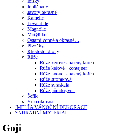
Ibišky
Jehličnany
Javory okrasné
Kamélie
Levandule
Magnólie
Motýlí keř
Ostatní vonné a okrasné…
Pivoňky
Rhododendrony
Růže
Růže keřové - balený kořen
Růže keřové - kontejner
Růže pnoucí - balený kořen
Růže stromková
Růže svraskalá
Růže půdokryvná
Šeřík
Vrba okrasná
JMELÍ A VÁNOČNÍ DEKORACE
ZAHRADNÍ MATERIÁL
Goji