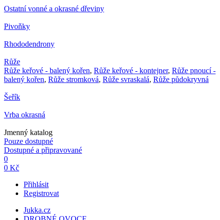
Ostatní vonné a okrasné dřeviny
Pivoňky
Rhododendrony
Růže
Růže keřové - balený kořen
,
Růže keřové - kontejner
,
Růže pnoucí -
balený kořen
,
Růže stromková
,
Růže svraskalá
,
Růže půdokryvná
Šeřík
Vrba okrasná
Jmenný katalog
Pouze dostupné
Dostupné a připravované
0
0 Kč
Přihlásit
Registrovat
Jukka.cz
DROBNÉ OVOCE