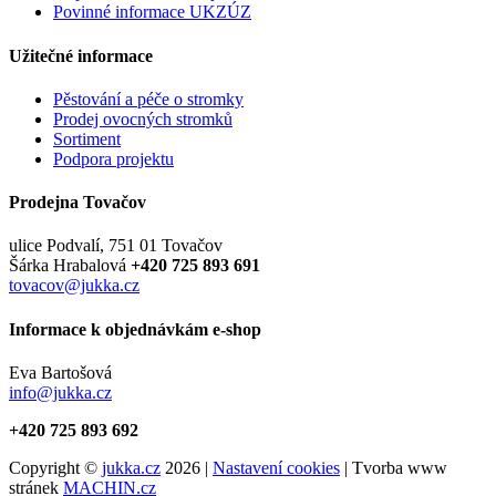
Povinné informace UKZÚZ
Užitečné informace
Pěstování a péče o stromky
Prodej ovocných stromků
Sortiment
Podpora projektu
Prodejna Tovačov
ulice Podvalí, 751 01 Tovačov
Šárka Hrabalová
+420 725 893 691
tovacov@jukka.cz
Informace k objednávkám e-shop
Eva Bartošová
info@jukka.cz
+420 725 893 692
Copyright ©
jukka.cz
2026 |
Nastavení cookies
| Tvorba www
stránek
MACHIN.cz