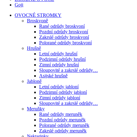
Goji
OVOCNÉ STROMKY
Broskvoně
Rané odrůdy broskvoní
Pozdní odrůdy broskvoní
Zakrslé odrůdy broskvoní
Polorané odrůdy broskvoní
Hrušně
Letní odrůdy hrušní
Podzimní odrůdy hrušní
Zimní odrůdy hrušní
Sloupovité a zakrslé odrůdy…
Asijské hrušně
Jabloně
Letní odrůdy jabloní
Podzimní odrůdy jabloní
Zimní odrůdy jabloní
Sloupovité a zakrslé odrůdy…
Meruňky
Rané odrůdy meruněk
Pozdní odrůdy meruněk
Polorané odrůdy meruněk
Zakrslé odrůdy meruněk
Nektarinky