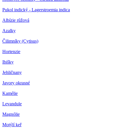
Pukol indický - Lagerstroemia indica
Albízie růžová
Azalky
Čilimníky (Cytisus)
Hortenzie
Ibišky
Jehličnany
Javory okrasné
Kamélie
Levandule
Magnólie
Motýlí keř