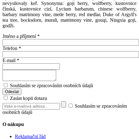
nevysilovaly keř. Synonyma: goji berry, wolfberry, kustovnice
čínská, kustovnice cizí, Lycium barbarum, chinese wolfberry,
barbary matrimony vine, mede berry, red medlar, Duke of Argyll's
tea tree, bocksdorn, murali, matrimony vine, gouqi, Ningxia goji,
godži.
Jméno a příjmení
*
Telefon
*
E-mail
*
Souhlasím se zpracováním osobních údajů
Zaslat kopii dotazu
Souhlasím se zpracováním
osobních údajů
O nákupu
Reklamační řád