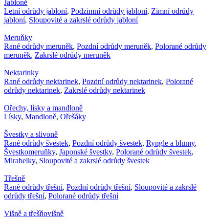
Jabloně
Letní odrůdy jabloní
,
Podzimní odrůdy jabloní
,
Zimní odrůdy
jabloní
,
Sloupovité a zakrslé odrůdy jabloní
Meruňky
Rané odrůdy meruněk
,
Pozdní odrůdy meruněk
,
Polorané odrůdy
meruněk
,
Zakrslé odrůdy meruněk
Nektarinky
Rané odrůdy nektarinek
,
Pozdní odrůdy nektarinek
,
Polorané
odrůdy nektarinek
,
Zakrslé odrůdy nektarinek
Ořechy, lísky a mandloně
Lísky
,
Mandloně
,
Ořešáky
Švestky a slivoně
Rané odrůdy švestek
,
Pozdní odrůdy švestek
,
Ryngle a blumy
,
Švestkomeruňky
,
Japonské švestky
,
Polorané odrůdy švestek
,
Mirabelky
,
Sloupovité a zakrslé odrůdy švestek
Třešně
Rané odrůdy třešní
,
Pozdní odrůdy třešní
,
Sloupovité a zakrslé
odrůdy třešní
,
Polorané odrůdy třešní
Višně a třešňovišně