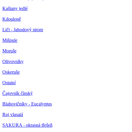
Kaštany jedlé
Kdouloně
Liči - Jahodový strom
Mišpule
Moruše
Olivovníky
Oskeruše
Ostatní
Čajovník čínský
Blahovičníky - Eucalyptus
Ruj vlasatá
SAKURA - okrasná třešeň