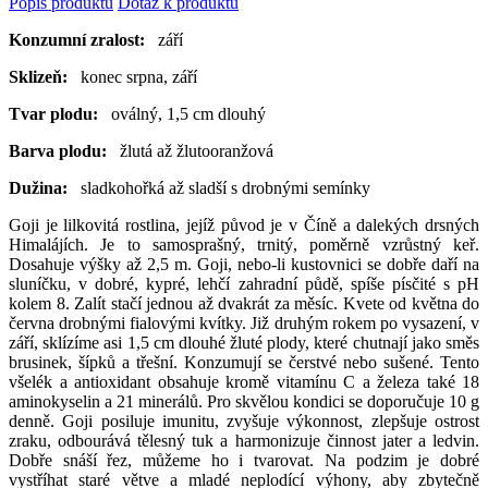
Popis produktu
Dotaz k produktu
Konzumní zralost:
září
Sklizeň:
konec srpna, září
Tvar plodu:
oválný, 1,5 cm dlouhý
Barva plodu:
žlutá až žlutooranžová
Dužina:
sladkohořká až sladší s drobnými semínky
Goji je lilkovitá rostlina, jejíž původ je v Číně a dalekých drsných
Himalájích. Je to samosprašný, trnitý, poměrně vzrůstný keř.
Dosahuje výšky až 2,5 m. Goji, nebo-li kustovnici se dobře daří na
sluníčku, v dobré, kypré, lehčí zahradní půdě, spíše písčité s pH
kolem 8. Zalít stačí jednou až dvakrát za měsíc. Kvete od května do
června drobnými fialovými kvítky. Již druhým rokem po vysazení, v
září, sklízíme asi 1,5 cm dlouhé žluté plody, které chutnají jako směs
brusinek, šípků a třešní. Konzumují se čerstvé nebo sušené. Tento
všelék a antioxidant obsahuje kromě vitamínu C a železa také 18
aminokyselin a 21 minerálů. Pro skvělou kondici se doporučuje 10 g
denně. Goji posiluje imunitu, zvyšuje výkonnost, zlepšuje ostrost
zraku, odbourává tělesný tuk a harmonizuje činnost jater a ledvin.
Dobře snáší řez, můžeme ho i tvarovat. Na podzim je dobré
vystříhat staré větve a mladé neplodící výhony, aby zbytečně