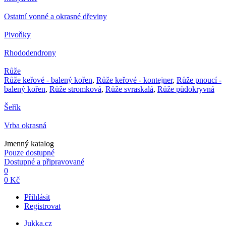
Ostatní vonné a okrasné dřeviny
Pivoňky
Rhododendrony
Růže
Růže keřové - balený kořen
,
Růže keřové - kontejner
,
Růže pnoucí -
balený kořen
,
Růže stromková
,
Růže svraskalá
,
Růže půdokryvná
Šeřík
Vrba okrasná
Jmenný katalog
Pouze dostupné
Dostupné a připravované
0
0 Kč
Přihlásit
Registrovat
Jukka.cz