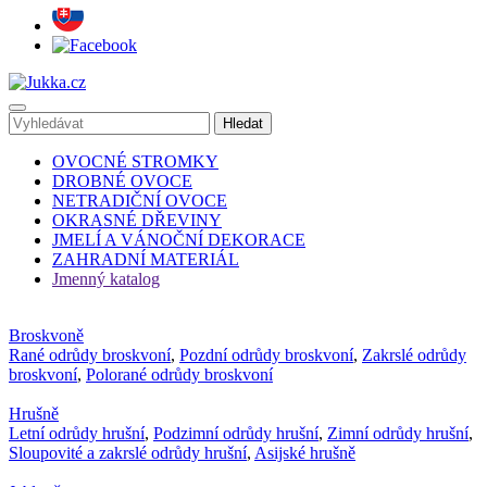
OVOCNÉ STROMKY
DROBNÉ OVOCE
NETRADIČNÍ OVOCE
OKRASNÉ DŘEVINY
JMELÍ A VÁNOČNÍ DEKORACE
ZAHRADNÍ MATERIÁL
Jmenný katalog
Broskvoně
Rané odrůdy broskvoní
,
Pozdní odrůdy broskvoní
,
Zakrslé odrůdy
broskvoní
,
Polorané odrůdy broskvoní
Hrušně
Letní odrůdy hrušní
,
Podzimní odrůdy hrušní
,
Zimní odrůdy hrušní
,
Sloupovité a zakrslé odrůdy hrušní
,
Asijské hrušně