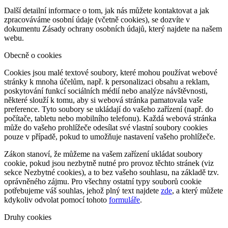
Další detailní informace o tom, jak nás můžete kontaktovat a jak
zpracováváme osobní údaje (včetně cookies), se dozvíte v
dokumentu Zásady ochrany osobních údajů, který najdete na našem
webu.
Obecně o cookies
Cookies jsou malé textové soubory, které mohou používat webové
stránky k mnoha účelům, např. k personalizaci obsahu a reklam,
poskytování funkcí sociálních médií nebo analýze návštěvnosti,
některé slouží k tomu, aby si webová stránka pamatovala vaše
preference. Tyto soubory se ukládají do vašeho zařízení (např. do
počítače, tabletu nebo mobilního telefonu). Každá webová stránka
může do vašeho prohlížeče odesílat své vlastní soubory cookies
pouze v případě, pokud to umožňuje nastavení vašeho prohlížeče.
Zákon stanoví, že můžeme na vašem zařízení ukládat soubory
cookie, pokud jsou nezbytně nutné pro provoz těchto stránek (viz
sekce Nezbytné cookies), a to bez vašeho souhlasu, na základě tzv.
oprávněného zájmu. Pro všechny ostatní typy souborů cookie
potřebujeme váš souhlas, jehož plný text najdete
zde
, a který můžete
kdykoliv odvolat pomocí tohoto
formuláře
.
Druhy cookies