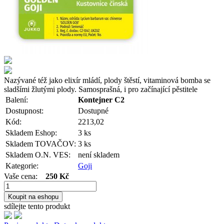
Nazývané též jako elixír mládí, plody štěstí, vitaminová bomba se
sladšími žlutými plody. Samosprašná, i pro začínající pěstitele
Balení:
Kontejner C2
Dostupnost:
Dostupné
Kód:
2213,02
Skladem Eshop:
3 ks
Skladem TOVAČOV:
3 ks
Skladem O.N. VES:
není skladem
Kategorie:
Goji
Vaše cena:
250 Kč
Koupit na eshopu
sdílejte tento produkt