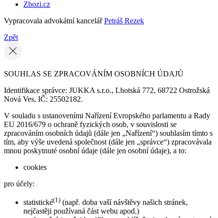
Zbozi.cz
Vypracovala advokátní kancelář
Petráš Rezek
Zpět
SOUHLAS SE ZPRACOVÁNÍM OSOBNÍCH ÚDAJŮ
Identifikace správce: JUKKA s.r.o., Lhotská 772, 68722 Ostrožská
Nová Ves, IČ: 25502182.
V souladu s ustanoveními Nařízení Evropského parlamentu a Rady
EU 2016/679 o ochraně fyzických osob, v souvislosti se
zpracováním osobních údajů (dále jen „Nařízení“) souhlasím tímto s
tím, aby výše uvedená společnost (dále jen „správce“) zpracovávala
mnou poskytnuté osobní údaje (dále jen osobní údaje), a to:
cookies
pro účely:
(1)
statistické
(např. doba vaší návštěvy našich stránek,
nejčastěji používaná část webu apod.)