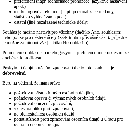
preferenční (např. identifikace prohlížeče, jazykové nastavení
apod.)
marketingové a reklamní (např. personalizace reklamy,
statistika vyhledávání apod.)
ostatní (jiné nezařazené technické účely)
Souhlas je možno nastavit pro všechny (tlačítko Ano, souhlasím)
nebo pouze pro některé účely (zaškrtnutím příslušné části), případně
je možné zamítnout vše (tlačítko Nesouhlasím).
Při udělení souhlasu smarketingovými a preferenčními cookies může
docházet k profilování.
Poskytnutí údajů k účelům zpracování dle tohoto souhlasu je
dobrovolné.
Beru na vědomí, že mám právo:
požadovat přístup k mým osobním údajům,
požadovat opravu či výmaz mých osobních údajů,
požadovat omezení zpracování,
vznést námitku proti zpracování,
na přenositelnost osobních údajů,
podat stížnost proti zpracování osobních údajů u Úřadu pro
ochranu osobních údajů.