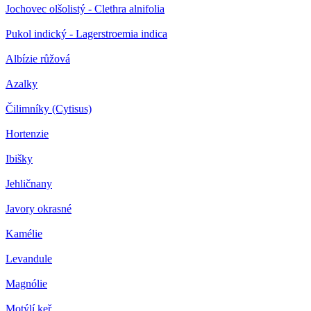
Jochovec olšolistý - Clethra alnifolia
Pukol indický - Lagerstroemia indica
Albízie růžová
Azalky
Čilimníky (Cytisus)
Hortenzie
Ibišky
Jehličnany
Javory okrasné
Kamélie
Levandule
Magnólie
Motýlí keř