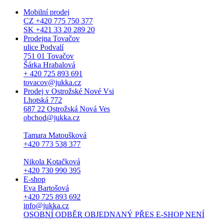
Mobilní prodej
CZ +420 775 750 377
SK +421 33 20 289 20
Prodejna Tovačov
ulice Podvalí
751 01 Tovačov
Šárka Hrabalová
+ 420 725 893 691
tovacov@jukka.cz
Prodej v Ostrožské Nové Vsi
Lhotská 772
687 22 Ostrožská Nová Ves
obchod@jukka.cz
Tamara Matoušková
+420 773 538 377
Nikola Kotačková
+420 730 990 395
E-shop
Eva Bartošová
+420 725 893 692
info@jukka.cz
OSOBNÍ ODBĚR OBJEDNANÝ PŘES E-SHOP NENÍ