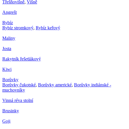
Třešňovišně
,
Višně
Angrešt
Rybíz
Rybíz stromkový
,
Rybíz keřový
Maliny
Josta
Rakytník řešetlákový
Kiwi
Borůvky
Borůvky čukotské
,
Borůvky americké
,
Borůvky indiánské -
muchovníky
Vinná réva stolní
Brusinky
Goji