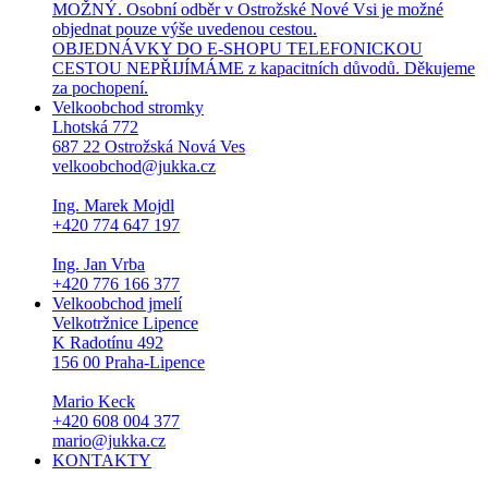
MOŽNÝ. Osobní odběr v Ostrožské Nové Vsi je možné
objednat pouze výše uvedenou cestou.
OBJEDNÁVKY DO E-SHOPU TELEFONICKOU
CESTOU NEPŘIJÍMÁME z kapacitních důvodů. Děkujeme
za pochopení.
Velkoobchod stromky
Lhotská 772
687 22 Ostrožská Nová Ves
velkoobchod@jukka.cz
Ing. Marek Mojdl
+420 774 647 197
Ing. Jan Vrba
+420 776 166 377
Velkoobchod jmelí
Velkotržnice Lipence
K Radotínu 492
156 00 Praha-Lipence
Mario Keck
+420 608 004 377
mario@jukka.cz
KONTAKTY