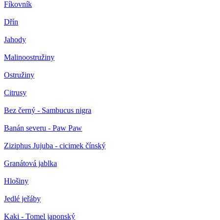
Fíkovník
Dřín
Jahody
Malinoostružiny
Ostružiny
Citrusy
Bez černý - Sambucus nigra
Banán severu - Paw Paw
Ziziphus Jujuba - cicimek čínský
Granátová jablka
Hlošiny
Jedlé jeřáby
Kaki - Tomel japonský