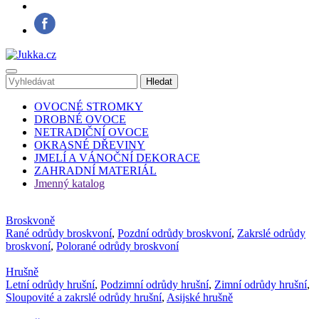
OVOCNÉ STROMKY
DROBNÉ OVOCE
NETRADIČNÍ OVOCE
OKRASNÉ DŘEVINY
JMELÍ A VÁNOČNÍ DEKORACE
ZAHRADNÍ MATERIÁL
Jmenný katalog
Broskvoně
Rané odrůdy broskvoní
,
Pozdní odrůdy broskvoní
,
Zakrslé odrůdy
broskvoní
,
Polorané odrůdy broskvoní
Hrušně
Letní odrůdy hrušní
,
Podzimní odrůdy hrušní
,
Zimní odrůdy hrušní
,
Sloupovité a zakrslé odrůdy hrušní
,
Asijské hrušně