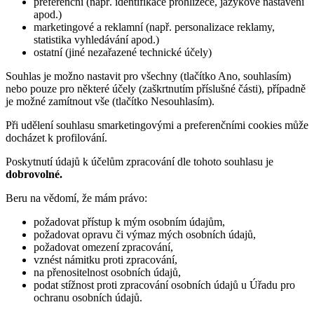
preferenční (např. identifikace prohlížeče, jazykové nastavení
apod.)
marketingové a reklamní (např. personalizace reklamy,
statistika vyhledávání apod.)
ostatní (jiné nezařazené technické účely)
Souhlas je možno nastavit pro všechny (tlačítko Ano, souhlasím)
nebo pouze pro některé účely (zaškrtnutím příslušné části), případně
je možné zamítnout vše (tlačítko Nesouhlasím).
Při udělení souhlasu smarketingovými a preferenčními cookies může
docházet k profilování.
Poskytnutí údajů k účelům zpracování dle tohoto souhlasu je
dobrovolné.
Beru na vědomí, že mám právo:
požadovat přístup k mým osobním údajům,
požadovat opravu či výmaz mých osobních údajů,
požadovat omezení zpracování,
vznést námitku proti zpracování,
na přenositelnost osobních údajů,
podat stížnost proti zpracování osobních údajů u Úřadu pro
ochranu osobních údajů.