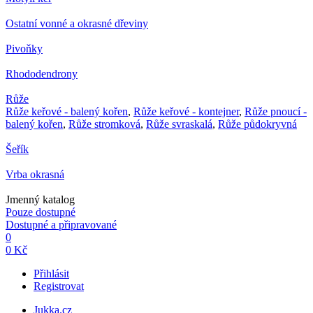
Ostatní vonné a okrasné dřeviny
Pivoňky
Rhododendrony
Růže
Růže keřové - balený kořen
,
Růže keřové - kontejner
,
Růže pnoucí -
balený kořen
,
Růže stromková
,
Růže svraskalá
,
Růže půdokryvná
Šeřík
Vrba okrasná
Jmenný katalog
Pouze dostupné
Dostupné a připravované
0
0 Kč
Přihlásit
Registrovat
Jukka.cz