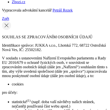
Zbozi.cz
Vypracovala advokátní kancelář
Petráš Rezek
Zpět
SOUHLAS SE ZPRACOVÁNÍM OSOBNÍCH ÚDAJŮ
Identifikace správce: JUKKA s.r.o., Lhotská 772, 68722 Ostrožská
Nová Ves, IČ: 25502182.
V souladu s ustanoveními Nařízení Evropského parlamentu a Rady
EU 2016/679 o ochraně fyzických osob, v souvislosti se
zpracováním osobních údajů (dále jen „Nařízení“) souhlasím tímto s
tím, aby výše uvedená společnost (dále jen „správce“) zpracovávala
mnou poskytnuté osobní údaje (dále jen osobní údaje), a to:
cookies
pro účely:
(1)
statistické
(např. doba vaší návštěvy našich stránek,
nejčastěji používaná část webu apod.)