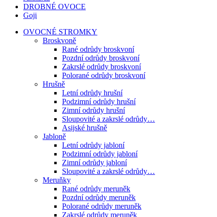
DROBNÉ OVOCE
Goji
OVOCNÉ STROMKY
Broskvoně
Rané odrůdy broskvoní
Pozdní odrůdy broskvoní
Zakrslé odrůdy broskvoní
Polorané odrůdy broskvoní
Hrušně
Letní odrůdy hrušní
Podzimní odrůdy hrušní
Zimní odrůdy hrušní
Sloupovité a zakrslé odrůdy…
Asijské hrušně
Jabloně
Letní odrůdy jabloní
Podzimní odrůdy jabloní
Zimní odrůdy jabloní
Sloupovité a zakrslé odrůdy…
Meruňky
Rané odrůdy meruněk
Pozdní odrůdy meruněk
Polorané odrůdy meruněk
Zakrslé odrůdy meruněk