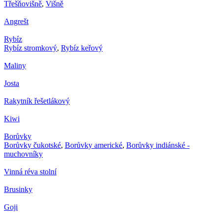
Třešňovišně
,
Višně
Angrešt
Rybíz
Rybíz stromkový
,
Rybíz keřový
Maliny
Josta
Rakytník řešetlákový
Kiwi
Borůvky
Borůvky čukotské
,
Borůvky americké
,
Borůvky indiánské -
muchovníky
Vinná réva stolní
Brusinky
Goji