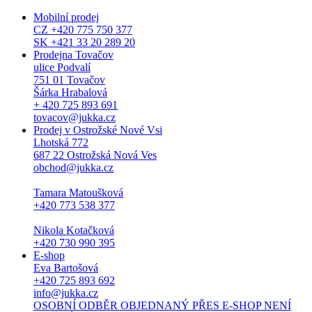
Mobilní prodej
CZ +420 775 750 377
SK +421 33 20 289 20
Prodejna Tovačov
ulice Podvalí
751 01 Tovačov
Šárka Hrabalová
+ 420 725 893 691
tovacov@jukka.cz
Prodej v Ostrožské Nové Vsi
Lhotská 772
687 22 Ostrožská Nová Ves
obchod@jukka.cz
Tamara Matoušková
+420 773 538 377
Nikola Kotačková
+420 730 990 395
E-shop
Eva Bartošová
+420 725 893 692
info@jukka.cz
OSOBNÍ ODBĚR OBJEDNANÝ PŘES E-SHOP NENÍ