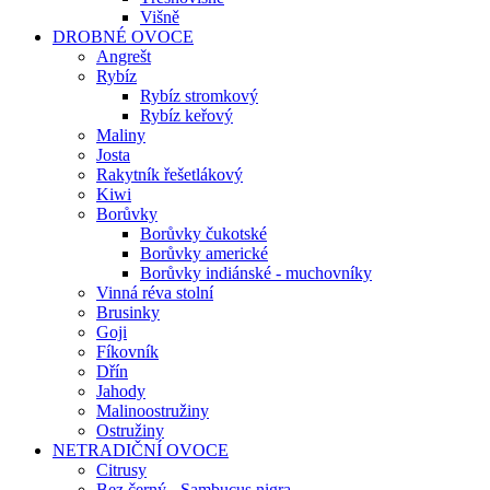
Višně
DROBNÉ OVOCE
Angrešt
Rybíz
Rybíz stromkový
Rybíz keřový
Maliny
Josta
Rakytník řešetlákový
Kiwi
Borůvky
Borůvky čukotské
Borůvky americké
Borůvky indiánské - muchovníky
Vinná réva stolní
Brusinky
Goji
Fíkovník
Dřín
Jahody
Malinoostružiny
Ostružiny
NETRADIČNÍ OVOCE
Citrusy
Bez černý - Sambucus nigra