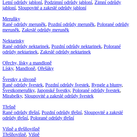
Letní odrůdy jabloní
,
Podzimní odrůdy jabloní
,
Zimní odrůdy
jabloní
,
Sloupovité a zakrslé odrůdy jabloní
Meruňky
Rané odrůdy meruněk
,
Pozdní odrůdy meruněk
,
Polorané odrůdy
meruněk
,
Zakrslé odrůdy meruněk
Nektarinky
Rané odrůdy nektarinek
,
Pozdní odrůdy nektarinek
,
Polorané
odrůdy nektarinek
,
Zakrslé odrůdy nektarinek
Ořechy, lísky a mandloně
Lísky
,
Mandloně
,
Ořešáky
Švestky a slivoně
Rané odrůdy švestek
,
Pozdní odrůdy švestek
,
Ryngle a blumy
,
Švestkomeruňky
,
Japonské švestky
,
Polorané odrůdy švestek
,
Mirabelky
,
Sloupovité a zakrslé odrůdy švestek
Třešně
Rané odrůdy třešní
,
Pozdní odrůdy třešní
,
Sloupovité a zakrslé
odrůdy třešní
,
Polorané odrůdy třešní
Višně a třešňovišně
Třešňovišně
,
Višně