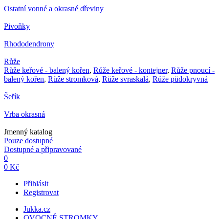
Ostatní vonné a okrasné dřeviny
Pivoňky
Rhododendrony
Růže
Růže keřové - balený kořen
,
Růže keřové - kontejner
,
Růže pnoucí -
balený kořen
,
Růže stromková
,
Růže svraskalá
,
Růže půdokryvná
Šeřík
Vrba okrasná
Jmenný katalog
Pouze dostupné
Dostupné a připravované
0
0 Kč
Přihlásit
Registrovat
Jukka.cz
OVOCNÉ STROMKY