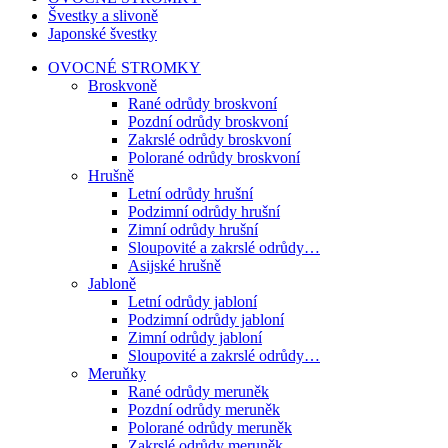
Švestky a slivoně
Japonské švestky
OVOCNÉ STROMKY
Broskvoně
Rané odrůdy broskvoní
Pozdní odrůdy broskvoní
Zakrslé odrůdy broskvoní
Polorané odrůdy broskvoní
Hrušně
Letní odrůdy hrušní
Podzimní odrůdy hrušní
Zimní odrůdy hrušní
Sloupovité a zakrslé odrůdy…
Asijské hrušně
Jabloně
Letní odrůdy jabloní
Podzimní odrůdy jabloní
Zimní odrůdy jabloní
Sloupovité a zakrslé odrůdy…
Meruňky
Rané odrůdy meruněk
Pozdní odrůdy meruněk
Polorané odrůdy meruněk
Zakrslé odrůdy meruněk