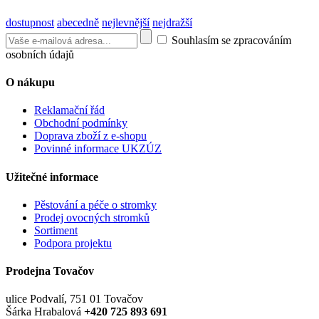
dostupnost
abecedně
nejlevnější
nejdražší
Souhlasím se zpracováním
osobních údajů
O nákupu
Reklamační řád
Obchodní podmínky
Doprava zboží z e-shopu
Povinné informace UKZÚZ
Užitečné informace
Pěstování a péče o stromky
Prodej ovocných stromků
Sortiment
Podpora projektu
Prodejna Tovačov
ulice Podvalí, 751 01 Tovačov
Šárka Hrabalová
+420 725 893 691