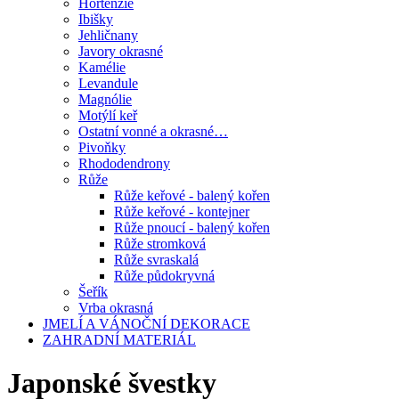
Hortenzie
Ibišky
Jehličnany
Javory okrasné
Kamélie
Levandule
Magnólie
Motýlí keř
Ostatní vonné a okrasné…
Pivoňky
Rhododendrony
Růže
Růže keřové - balený kořen
Růže keřové - kontejner
Růže pnoucí - balený kořen
Růže stromková
Růže svraskalá
Růže půdokryvná
Šeřík
Vrba okrasná
JMELÍ A VÁNOČNÍ DEKORACE
ZAHRADNÍ MATERIÁL
Japonské švestky