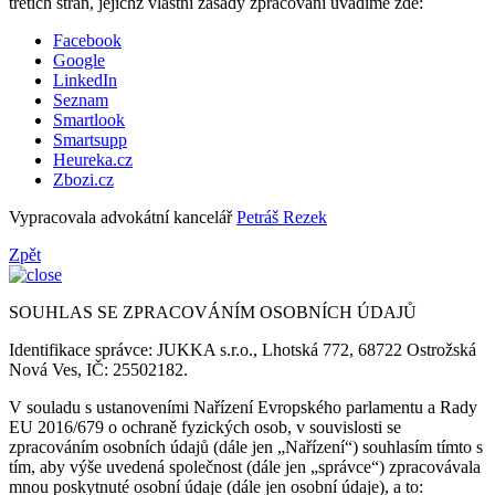
třetích stran, jejichž vlastní zásady zpracování uvádíme zde:
Facebook
Google
LinkedIn
Seznam
Smartlook
Smartsupp
Heureka.cz
Zbozi.cz
Vypracovala advokátní kancelář
Petráš Rezek
Zpět
SOUHLAS SE ZPRACOVÁNÍM OSOBNÍCH ÚDAJŮ
Identifikace správce: JUKKA s.r.o., Lhotská 772, 68722 Ostrožská
Nová Ves, IČ: 25502182.
V souladu s ustanoveními Nařízení Evropského parlamentu a Rady
EU 2016/679 o ochraně fyzických osob, v souvislosti se
zpracováním osobních údajů (dále jen „Nařízení“) souhlasím tímto s
tím, aby výše uvedená společnost (dále jen „správce“) zpracovávala
mnou poskytnuté osobní údaje (dále jen osobní údaje), a to: