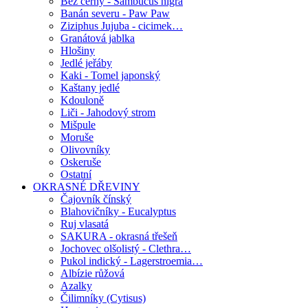
Bez černý - Sambucus nigra
Banán severu - Paw Paw
Ziziphus Jujuba - cicimek…
Granátová jablka
Hlošiny
Jedlé jeřáby
Kaki - Tomel japonský
Kaštany jedlé
Kdouloně
Liči - Jahodový strom
Mišpule
Moruše
Olivovníky
Oskeruše
Ostatní
OKRASNÉ DŘEVINY
Čajovník čínský
Blahovičníky - Eucalyptus
Ruj vlasatá
SAKURA - okrasná třešeň
Jochovec olšolistý - Clethra…
Pukol indický - Lagerstroemia…
Albízie růžová
Azalky
Čilimníky (Cytisus)