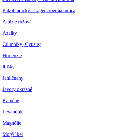
Pukol indický - Lagerstroemia indica
Albízie růžová
Azalky
Čilimníky (Cytisus)
Hortenzie
Ibišky
Jehličnany
Javory okrasné
Kamélie
Levandule
Magnólie
Motýlí keř