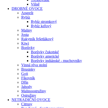
Višně
DROBNÉ OVOCE
Angrešt
Rybíz
Rybíz stromkový
Rybíz keřový
Maliny
Josta
Rakytník řešetlákový
Kiwi
Borůvky
Borůvky čukotské
Borůvky americké
Borůvky indiánské - muchovníky
Vinná réva stolní
Brusinky
Goji
Fíkovník
Dřín
Jahody
Malinoostružiny
Ostružiny
NETRADIČNÍ OVOCE
Citrusy