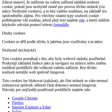
Zákon stanoví, že můžeme na vašem zařízení ukládat soubory
cookie, pokud jsou nezbytně nutné pro provoz těchto stránek (viz
sekce Nezbytné cookies), a to bez vašeho souhlasu, na základě tzv.
oprávněného zájmu. Pro všechny ostatní typy souborů cookie
potřebujeme váš souhlas, jehož plný text najdete
zde
, a který můžete
kdykoliv odvolat pomocí tohoto
formuláře
.
Druhy cookies
Cookies se dělí podle účelu, k jakému jsou využívány a ta takto:
Nezbytné (technické)
Tyto cookies pomáhají s tím, aby byly webové stránky použitelné.
Poskytují základní funkce jako je navigace na stránce nebo změna
rozlišení prohlížeče dle velikosti vašeho zařízení. Bez těchto
souborů nemůže web správně fungovat.
Tyto cookies lze blokovat (zakázat), ale část stránek se vám nemusí
zobrazovat správně, některé části dokonce nemusí fungovat.
Návody pro nejčastěji používané prohlížeče najdete zde:
Google Chrome
Firefox
Internet Explorer a Edge
Safari