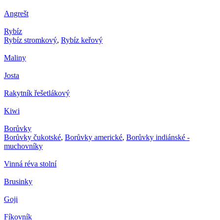
Angrešt
Rybíz
Rybíz stromkový
,
Rybíz keřový
Maliny
Josta
Rakytník řešetlákový
Kiwi
Borůvky
Borůvky čukotské
,
Borůvky americké
,
Borůvky indiánské -
muchovníky
Vinná réva stolní
Brusinky
Goji
Fíkovník