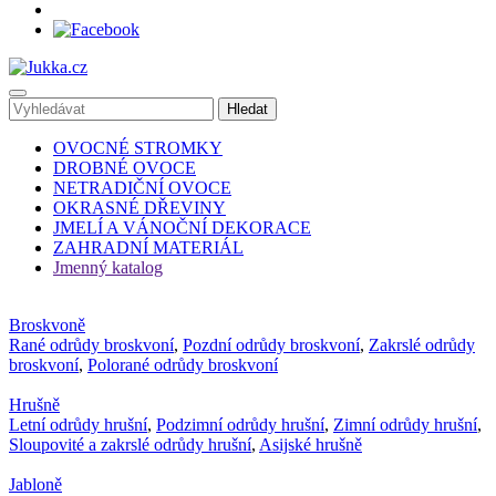
OVOCNÉ STROMKY
DROBNÉ OVOCE
NETRADIČNÍ OVOCE
OKRASNÉ DŘEVINY
JMELÍ A VÁNOČNÍ DEKORACE
ZAHRADNÍ MATERIÁL
Jmenný katalog
Broskvoně
Rané odrůdy broskvoní
,
Pozdní odrůdy broskvoní
,
Zakrslé odrůdy
broskvoní
,
Polorané odrůdy broskvoní
Hrušně
Letní odrůdy hrušní
,
Podzimní odrůdy hrušní
,
Zimní odrůdy hrušní
,
Sloupovité a zakrslé odrůdy hrušní
,
Asijské hrušně
Jabloně