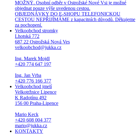
MOŽNÝ. Osobní odběr v Ostrožské Nové Vsi je možné
objednat pouze výše uvedenou cestou.
OBJEDNÁVKY DO E-SHOPU TELEFONICKOU
CESTOU NEPŘIJÍMÁME z kapacitních důvodů. Děkujeme
za pochopení.
Velkoobchod stromky
Lhotská 772
687 22 Ostrožská Nová Ves
velkoobchod@jukka.cz
Ing. Marek Mojdl
+420 774 647 197
Ing. Jan Vrba
+420 776 166 377
Velkoobchod jmelí
Velkotržnice Lipence
K Radotínu 492
156 00 Praha-Lipence
Mario Keck
+420 608 004 377
mario@jukka.cz
KONTAKTY