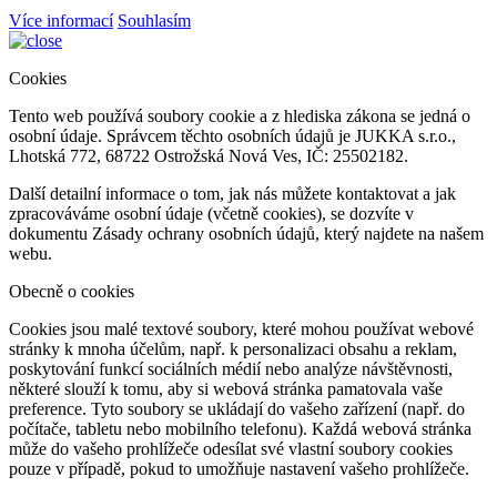
Více informací
Souhlasím
Cookies
Tento web používá soubory cookie a z hlediska zákona se jedná o
osobní údaje. Správcem těchto osobních údajů je JUKKA s.r.o.,
Lhotská 772, 68722 Ostrožská Nová Ves, IČ: 25502182.
Další detailní informace o tom, jak nás můžete kontaktovat a jak
zpracováváme osobní údaje (včetně cookies), se dozvíte v
dokumentu Zásady ochrany osobních údajů, který najdete na našem
webu.
Obecně o cookies
Cookies jsou malé textové soubory, které mohou používat webové
stránky k mnoha účelům, např. k personalizaci obsahu a reklam,
poskytování funkcí sociálních médií nebo analýze návštěvnosti,
některé slouží k tomu, aby si webová stránka pamatovala vaše
preference. Tyto soubory se ukládají do vašeho zařízení (např. do
počítače, tabletu nebo mobilního telefonu). Každá webová stránka
může do vašeho prohlížeče odesílat své vlastní soubory cookies
pouze v případě, pokud to umožňuje nastavení vašeho prohlížeče.