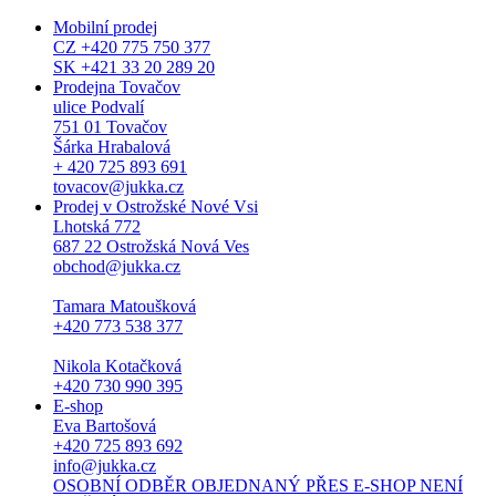
Mobilní prodej
CZ +420 775 750 377
SK +421 33 20 289 20
Prodejna Tovačov
ulice Podvalí
751 01 Tovačov
Šárka Hrabalová
+ 420 725 893 691
tovacov@jukka.cz
Prodej v Ostrožské Nové Vsi
Lhotská 772
687 22 Ostrožská Nová Ves
obchod@jukka.cz
Tamara Matoušková
+420 773 538 377
Nikola Kotačková
+420 730 990 395
E-shop
Eva Bartošová
+420 725 893 692
info@jukka.cz
OSOBNÍ ODBĚR OBJEDNANÝ PŘES E-SHOP NENÍ