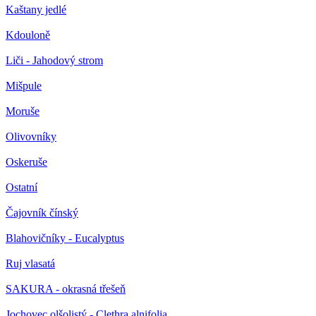
Kaštany jedlé
Kdouloně
Liči - Jahodový strom
Mišpule
Moruše
Olivovníky
Oskeruše
Ostatní
Čajovník čínský
Blahovičníky - Eucalyptus
Ruj vlasatá
SAKURA - okrasná třešeň
Jochovec olšolistý - Clethra alnifolia