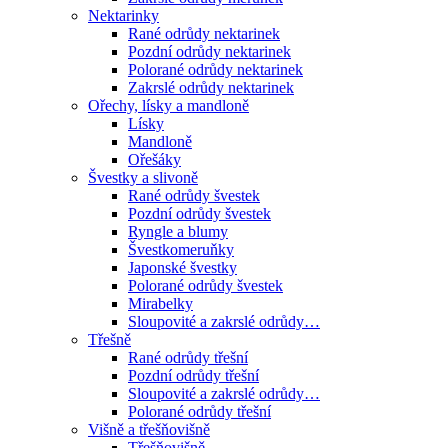
Nektarinky
Rané odrůdy nektarinek
Pozdní odrůdy nektarinek
Polorané odrůdy nektarinek
Zakrslé odrůdy nektarinek
Ořechy, lísky a mandloně
Lísky
Mandloně
Ořešáky
Švestky a slivoně
Rané odrůdy švestek
Pozdní odrůdy švestek
Ryngle a blumy
Švestkomeruňky
Japonské švestky
Polorané odrůdy švestek
Mirabelky
Sloupovité a zakrslé odrůdy…
Třešně
Rané odrůdy třešní
Pozdní odrůdy třešní
Sloupovité a zakrslé odrůdy…
Polorané odrůdy třešní
Višně a třešňovišně
Třešňovišně