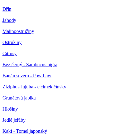
Dřín
Jahody
Malinoostružiny
Ostružiny
Citrusy
Bez černý - Sambucus nigra
Banán severu - Paw Paw
Ziziphus Jujuba - cicimek čínský
Granátová jablka
Hlošiny
Jedlé jeřáby
Kaki - Tomel japonský