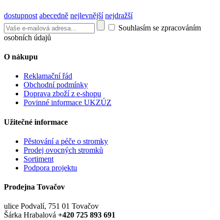
dostupnost
abecedně
nejlevnější
nejdražší
Souhlasím se zpracováním
osobních údajů
O nákupu
Reklamační řád
Obchodní podmínky
Doprava zboží z e-shopu
Povinné informace UKZÚZ
Užitečné informace
Pěstování a péče o stromky
Prodej ovocných stromků
Sortiment
Podpora projektu
Prodejna Tovačov
ulice Podvalí, 751 01 Tovačov
Šárka Hrabalová
+420 725 893 691