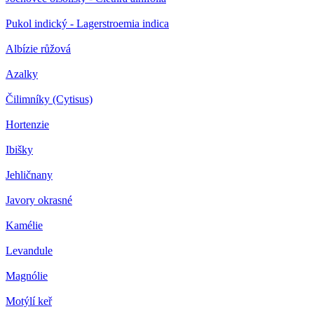
Pukol indický - Lagerstroemia indica
Albízie růžová
Azalky
Čilimníky (Cytisus)
Hortenzie
Ibišky
Jehličnany
Javory okrasné
Kamélie
Levandule
Magnólie
Motýlí keř