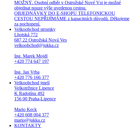
MOŽNÝ. Osobní odběr v Ostrožské Nové Vsi je možné
objednat pouze výše uvedenou cestou.
OBJEDNÁVKY DO E-SHOPU TELEFONICKOU
CESTOU NEPŘIJÍMÁME z kapacitních důvodů. Děkujeme
za pochopení.
Velkoobchod stromky
Lhotská 772
687 22 Ostrožská Nová Ves
velkoobchod@jukka.cz
Ing. Marek Mojdl
+420 774 647 197
Ing. Jan Vrba
+420 776 166 377
Velkoobchod jmelí
Velkotržnice Lipence
K Radotínu 492
156 00 Praha-Lipence
Mario Keck
+420 608 004 377
mario@jukka.cz
KONTAKTY