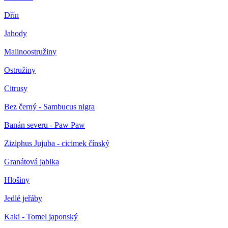
Dřín
Jahody
Malinoostružiny
Ostružiny
Citrusy
Bez černý - Sambucus nigra
Banán severu - Paw Paw
Ziziphus Jujuba - cicimek čínský
Granátová jablka
Hlošiny
Jedlé jeřáby
Kaki - Tomel japonský