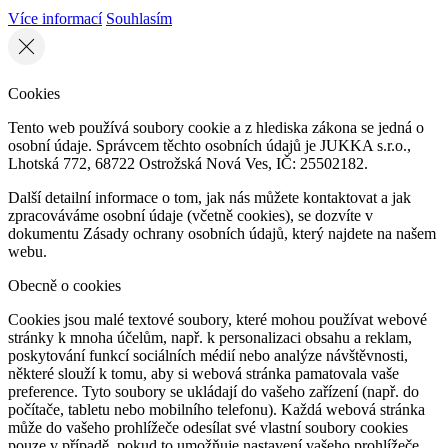
Více informací
Souhlasím
Cookies
Tento web používá soubory cookie a z hlediska zákona se jedná o
osobní údaje. Správcem těchto osobních údajů je JUKKA s.r.o.,
Lhotská 772, 68722 Ostrožská Nová Ves, IČ: 25502182.
Další detailní informace o tom, jak nás můžete kontaktovat a jak
zpracováváme osobní údaje (včetně cookies), se dozvíte v
dokumentu Zásady ochrany osobních údajů, který najdete na našem
webu.
Obecně o cookies
Cookies jsou malé textové soubory, které mohou používat webové
stránky k mnoha účelům, např. k personalizaci obsahu a reklam,
poskytování funkcí sociálních médií nebo analýze návštěvnosti,
některé slouží k tomu, aby si webová stránka pamatovala vaše
preference. Tyto soubory se ukládají do vašeho zařízení (např. do
počítače, tabletu nebo mobilního telefonu). Každá webová stránka
může do vašeho prohlížeče odesílat své vlastní soubory cookies
pouze v případě, pokud to umožňuje nastavení vašeho prohlížeče.