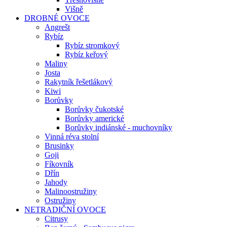
Višně
DROBNÉ OVOCE
Angrešt
Rybíz
Rybíz stromkový
Rybíz keřový
Maliny
Josta
Rakytník řešetlákový
Kiwi
Borůvky
Borůvky čukotské
Borůvky americké
Borůvky indiánské - muchovníky
Vinná réva stolní
Brusinky
Goji
Fíkovník
Dřín
Jahody
Malinoostružiny
Ostružiny
NETRADIČNÍ OVOCE
Citrusy