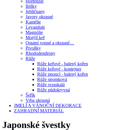
Hortenzie
Ibišky
Jehličnany
Javory okrasné
Kamélie
Levandule
Magnólie
Motýlí keř
Ostatní vonné a okrasné…
Pivoňky
Rhododendrony
Růže
Růže keřové - balený kořen
Růže keřové - kontejner
Růže pnoucí - balený kořen
Růže stromková
Růže svraskalá
Růže půdokryvná
Šeřík
Vrba okrasná
JMELÍ A VÁNOČNÍ DEKORACE
ZAHRADNÍ MATERIÁL
Japonské švestky