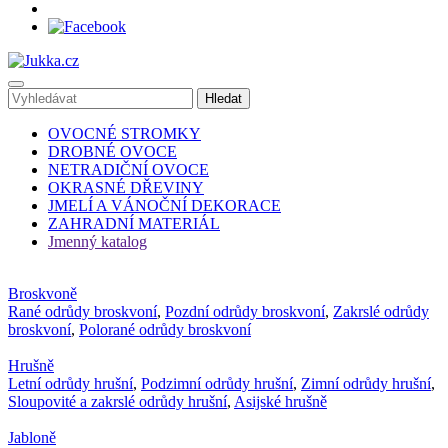
OVOCNÉ STROMKY
DROBNÉ OVOCE
NETRADIČNÍ OVOCE
OKRASNÉ DŘEVINY
JMELÍ A VÁNOČNÍ DEKORACE
ZAHRADNÍ MATERIÁL
Jmenný katalog
Broskvoně
Rané odrůdy broskvoní
,
Pozdní odrůdy broskvoní
,
Zakrslé odrůdy
broskvoní
,
Polorané odrůdy broskvoní
Hrušně
Letní odrůdy hrušní
,
Podzimní odrůdy hrušní
,
Zimní odrůdy hrušní
,
Sloupovité a zakrslé odrůdy hrušní
,
Asijské hrušně
Jabloně