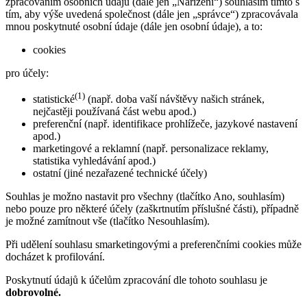
zpracováním osobních údajů (dále jen „Nařízení“) souhlasím tímto s
tím, aby výše uvedená společnost (dále jen „správce“) zpracovávala
mnou poskytnuté osobní údaje (dále jen osobní údaje), a to:
cookies
pro účely:
(1)
statistické
(např. doba vaší návštěvy našich stránek,
nejčastěji používaná část webu apod.)
preferenční (např. identifikace prohlížeče, jazykové nastavení
apod.)
marketingové a reklamní (např. personalizace reklamy,
statistika vyhledávání apod.)
ostatní (jiné nezařazené technické účely)
Souhlas je možno nastavit pro všechny (tlačítko Ano, souhlasím)
nebo pouze pro některé účely (zaškrtnutím příslušné části), případně
je možné zamítnout vše (tlačítko Nesouhlasím).
Při udělení souhlasu smarketingovými a preferenčními cookies může
docházet k profilování.
Poskytnutí údajů k účelům zpracování dle tohoto souhlasu je
dobrovolné.