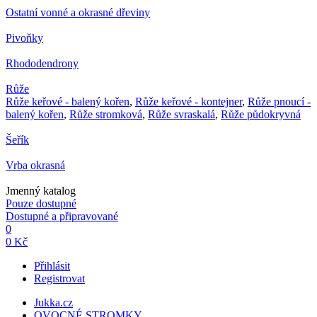
Ostatní vonné a okrasné dřeviny
Pivoňky
Rhododendrony
Růže
Růže keřové - balený kořen
,
Růže keřové - kontejner
,
Růže pnoucí -
balený kořen
,
Růže stromková
,
Růže svraskalá
,
Růže půdokryvná
Šeřík
Vrba okrasná
Jmenný katalog
Pouze dostupné
Dostupné a připravované
0
0 Kč
Přihlásit
Registrovat
Jukka.cz
OVOCNÉ STROMKY