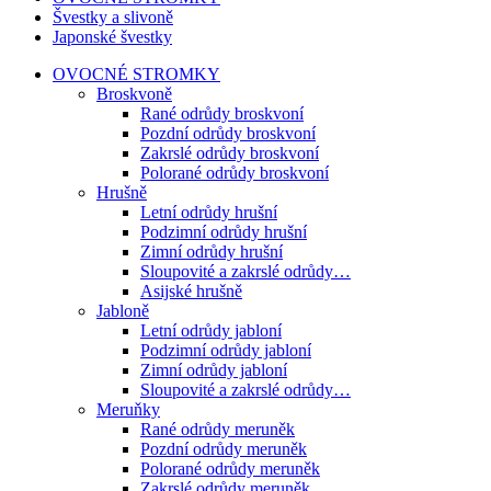
Švestky a slivoně
Japonské švestky
OVOCNÉ STROMKY
Broskvoně
Rané odrůdy broskvoní
Pozdní odrůdy broskvoní
Zakrslé odrůdy broskvoní
Polorané odrůdy broskvoní
Hrušně
Letní odrůdy hrušní
Podzimní odrůdy hrušní
Zimní odrůdy hrušní
Sloupovité a zakrslé odrůdy…
Asijské hrušně
Jabloně
Letní odrůdy jabloní
Podzimní odrůdy jabloní
Zimní odrůdy jabloní
Sloupovité a zakrslé odrůdy…
Meruňky
Rané odrůdy meruněk
Pozdní odrůdy meruněk
Polorané odrůdy meruněk
Zakrslé odrůdy meruněk