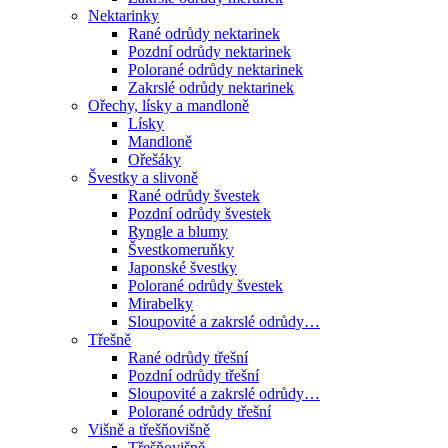
Nektarinky
Rané odrůdy nektarinek
Pozdní odrůdy nektarinek
Polorané odrůdy nektarinek
Zakrslé odrůdy nektarinek
Ořechy, lísky a mandloně
Lísky
Mandloně
Ořešáky
Švestky a slivoně
Rané odrůdy švestek
Pozdní odrůdy švestek
Ryngle a blumy
Švestkomeruňky
Japonské švestky
Polorané odrůdy švestek
Mirabelky
Sloupovité a zakrslé odrůdy…
Třešně
Rané odrůdy třešní
Pozdní odrůdy třešní
Sloupovité a zakrslé odrůdy…
Polorané odrůdy třešní
Višně a třešňovišně
Třešňovišně