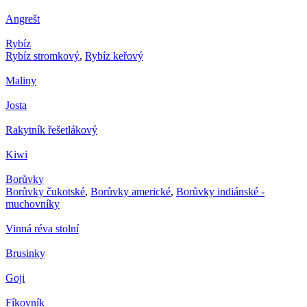
Angrešt
Rybíz
Rybíz stromkový
,
Rybíz keřový
Maliny
Josta
Rakytník řešetlákový
Kiwi
Borůvky
Borůvky čukotské
,
Borůvky americké
,
Borůvky indiánské -
muchovníky
Vinná réva stolní
Brusinky
Goji
Fíkovník