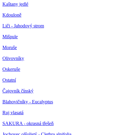
Kaštany jedlé
Kdouloně
Liči - Jahodový strom
Mišpule
Moruše
Olivovníky
Oskeruše
Ostatní
Čajovník čínský
Blahovičníky - Eucalyptus
Ruj vlasatá
SAKURA - okrasná třešeň
Jochovec olšolistý - Clethra alnifolia