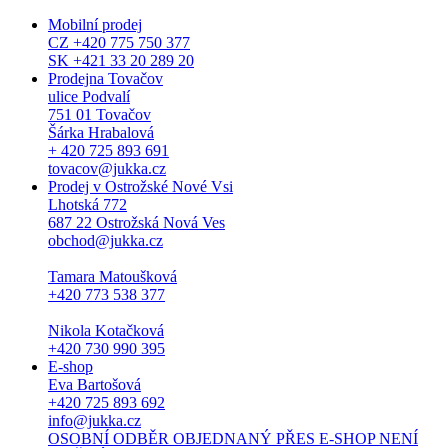
Mobilní prodej
CZ +420 775 750 377
SK +421 33 20 289 20
Prodejna Tovačov
ulice Podvalí
751 01 Tovačov
Šárka Hrabalová
+ 420 725 893 691
tovacov@jukka.cz
Prodej v Ostrožské Nové Vsi
Lhotská 772
687 22 Ostrožská Nová Ves
obchod@jukka.cz
Tamara Matoušková
+420 773 538 377
Nikola Kotačková
+420 730 990 395
E-shop
Eva Bartošová
+420 725 893 692
info@jukka.cz
OSOBNÍ ODBĚR OBJEDNANÝ PŘES E-SHOP NENÍ