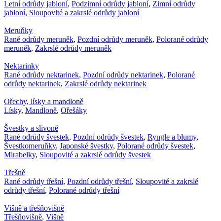
Letní odrůdy jabloní
,
Podzimní odrůdy jabloní
,
Zimní odrůdy
jabloní
,
Sloupovité a zakrslé odrůdy jabloní
Meruňky
Rané odrůdy meruněk
,
Pozdní odrůdy meruněk
,
Polorané odrůdy
meruněk
,
Zakrslé odrůdy meruněk
Nektarinky
Rané odrůdy nektarinek
,
Pozdní odrůdy nektarinek
,
Polorané
odrůdy nektarinek
,
Zakrslé odrůdy nektarinek
Ořechy, lísky a mandloně
Lísky
,
Mandloně
,
Ořešáky
Švestky a slivoně
Rané odrůdy švestek
,
Pozdní odrůdy švestek
,
Ryngle a blumy
,
Švestkomeruňky
,
Japonské švestky
,
Polorané odrůdy švestek
,
Mirabelky
,
Sloupovité a zakrslé odrůdy švestek
Třešně
Rané odrůdy třešní
,
Pozdní odrůdy třešní
,
Sloupovité a zakrslé
odrůdy třešní
,
Polorané odrůdy třešní
Višně a třešňovišně
Třešňovišně
,
Višně