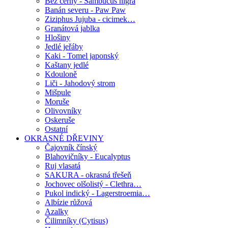
Bez černý - Sambucus nigra
Banán severu - Paw Paw
Ziziphus Jujuba - cicimek…
Granátová jablka
Hlošiny
Jedlé jeřáby
Kaki - Tomel japonský
Kaštany jedlé
Kdouloně
Liči - Jahodový strom
Mišpule
Moruše
Olivovníky
Oskeruše
Ostatní
OKRASNÉ DŘEVINY
Čajovník čínský
Blahovičníky - Eucalyptus
Ruj vlasatá
SAKURA - okrasná třešeň
Jochovec olšolistý - Clethra…
Pukol indický - Lagerstroemia…
Albízie růžová
Azalky
Čilimníky (Cytisus)