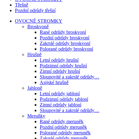
Třešně
Pozdní odrůdy třešní
OVOCNÉ STROMKY
Broskvoně
Rané odrůdy broskvoní
Pozdní odrůdy broskvoní
Zakrslé odrůdy broskvoní
Polorané odrůdy broskvoní
Hrušně
Letní odrůdy hrušní
Podzimní odrůdy hrušní
Zimní odrůdy hrušní
Sloupovité a zakrslé odrůdy…
Asijské hrušně
Jabloně
Letní odrůdy jabloní
Podzimní odrůdy jabloní
Zimní odrůdy jabloní
Sloupovité a zakrslé odrůdy…
Meruňky
Rané odrůdy meruněk
Pozdní odrůdy meruněk
Polorané odrůdy meruněk
Zakrslé odrůdy meruněk