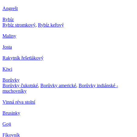
Angrešt
Rybíz
Rybíz stromkový
,
Rybíz keřový
Maliny
Josta
Rakytník řešetlákový
Kiwi
Borůvky
Borůvky čukotské
,
Borůvky americké
,
Borůvky indiánské -
muchovníky
Vinná réva stolní
Brusinky
Goji
Fíkovník