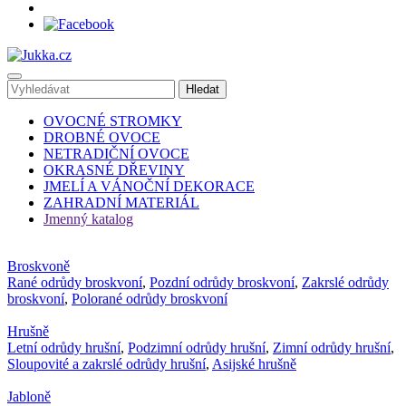
OVOCNÉ STROMKY
DROBNÉ OVOCE
NETRADIČNÍ OVOCE
OKRASNÉ DŘEVINY
JMELÍ A VÁNOČNÍ DEKORACE
ZAHRADNÍ MATERIÁL
Jmenný katalog
Broskvoně
Rané odrůdy broskvoní
,
Pozdní odrůdy broskvoní
,
Zakrslé odrůdy
broskvoní
,
Polorané odrůdy broskvoní
Hrušně
Letní odrůdy hrušní
,
Podzimní odrůdy hrušní
,
Zimní odrůdy hrušní
,
Sloupovité a zakrslé odrůdy hrušní
,
Asijské hrušně
Jabloně