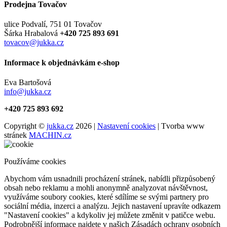
Prodejna Tovačov
ulice Podvalí, 751 01 Tovačov
Šárka Hrabalová
+420 725 893 691
tovacov@jukka.cz
Informace k objednávkám e-shop
Eva Bartošová
info@jukka.cz
+420 725 893 692
Copyright ©
jukka.cz
2026 |
Nastavení cookies
| Tvorba www
stránek
MACHIN.cz
Používáme cookies
Abychom vám usnadnili procházení stránek, nabídli přizpůsobený
obsah nebo reklamu a mohli anonymně analyzovat návštěvnost,
využíváme soubory cookies, které sdílíme se svými partnery pro
sociální média, inzerci a analýzu. Jejich nastavení upravíte odkazem
"Nastavení cookies" a kdykoliv jej můžete změnit v patičce webu.
Podrobnější informace najdete v našich Zásadách ochrany osobních