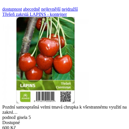
dostupnost
abecedně
nejlevnější
nejdražší
Třešeň zakrslá LAPINS - kontejner
Pozdní samosprašná velmi tmavá chrupka k všestrannému využití na
zakrsl…
podnož gisela 5
Dostupné
600 Kč