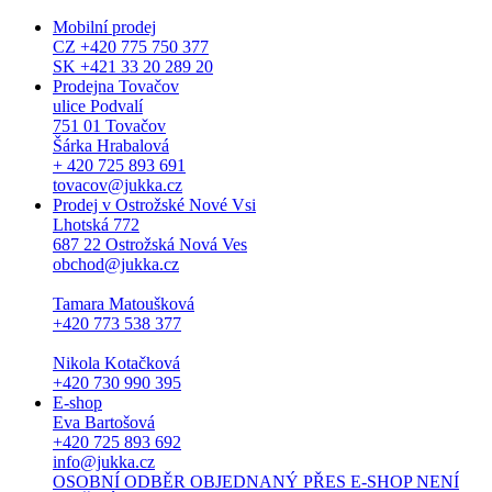
Mobilní prodej
CZ +420 775 750 377
SK +421 33 20 289 20
Prodejna Tovačov
ulice Podvalí
751 01 Tovačov
Šárka Hrabalová
+ 420 725 893 691
tovacov@jukka.cz
Prodej v Ostrožské Nové Vsi
Lhotská 772
687 22 Ostrožská Nová Ves
obchod@jukka.cz
Tamara Matoušková
+420 773 538 377
Nikola Kotačková
+420 730 990 395
E-shop
Eva Bartošová
+420 725 893 692
info@jukka.cz
OSOBNÍ ODBĚR OBJEDNANÝ PŘES E-SHOP NENÍ