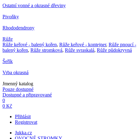
Ostatní vonné a okrasné dřeviny
Pivoňky
Rhododendrony
Růže
Růže keřové - balený kořen
,
Růže keřové - kontejner
,
Růže pnoucí -
balený kořen
,
Růže stromková
,
Růže svraskalá
,
Růže půdokryvná
Šeřík
Vrba okrasná
Jmenný katalog
Pouze dostupné
Dostupné a připravované
0
0 Kč
Přihlásit
Registrovat
Jukka.cz
OVOCNÉ STROMKY