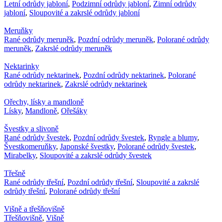
Letní odrůdy jabloní
,
Podzimní odrůdy jabloní
,
Zimní odrůdy
jabloní
,
Sloupovité a zakrslé odrůdy jabloní
Meruňky
Rané odrůdy meruněk
,
Pozdní odrůdy meruněk
,
Polorané odrůdy
meruněk
,
Zakrslé odrůdy meruněk
Nektarinky
Rané odrůdy nektarinek
,
Pozdní odrůdy nektarinek
,
Polorané
odrůdy nektarinek
,
Zakrslé odrůdy nektarinek
Ořechy, lísky a mandloně
Lísky
,
Mandloně
,
Ořešáky
Švestky a slivoně
Rané odrůdy švestek
,
Pozdní odrůdy švestek
,
Ryngle a blumy
,
Švestkomeruňky
,
Japonské švestky
,
Polorané odrůdy švestek
,
Mirabelky
,
Sloupovité a zakrslé odrůdy švestek
Třešně
Rané odrůdy třešní
,
Pozdní odrůdy třešní
,
Sloupovité a zakrslé
odrůdy třešní
,
Polorané odrůdy třešní
Višně a třešňovišně
Třešňovišně
,
Višně