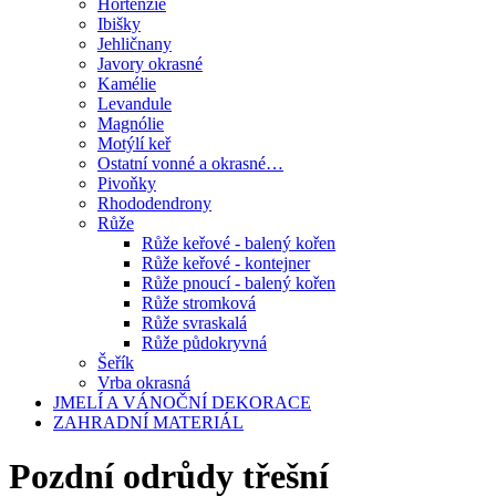
Hortenzie
Ibišky
Jehličnany
Javory okrasné
Kamélie
Levandule
Magnólie
Motýlí keř
Ostatní vonné a okrasné…
Pivoňky
Rhododendrony
Růže
Růže keřové - balený kořen
Růže keřové - kontejner
Růže pnoucí - balený kořen
Růže stromková
Růže svraskalá
Růže půdokryvná
Šeřík
Vrba okrasná
JMELÍ A VÁNOČNÍ DEKORACE
ZAHRADNÍ MATERIÁL
Pozdní odrůdy třešní