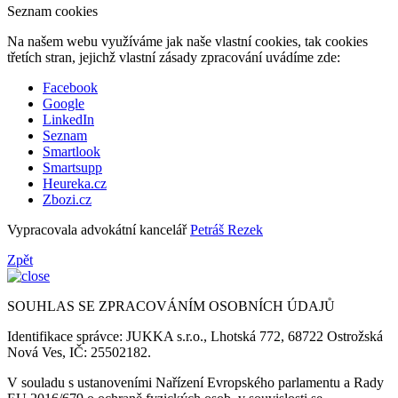
Seznam cookies
Na našem webu využíváme jak naše vlastní cookies, tak cookies
třetích stran, jejichž vlastní zásady zpracování uvádíme zde:
Facebook
Google
LinkedIn
Seznam
Smartlook
Smartsupp
Heureka.cz
Zbozi.cz
Vypracovala advokátní kancelář
Petráš Rezek
Zpět
SOUHLAS SE ZPRACOVÁNÍM OSOBNÍCH ÚDAJŮ
Identifikace správce: JUKKA s.r.o., Lhotská 772, 68722 Ostrožská
Nová Ves, IČ: 25502182.
V souladu s ustanoveními Nařízení Evropského parlamentu a Rady