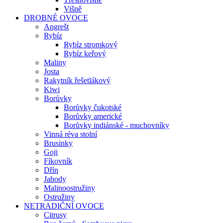
Višně
DROBNÉ OVOCE
Angrešt
Rybíz
Rybíz stromkový
Rybíz keřový
Maliny
Josta
Rakytník řešetlákový
Kiwi
Borůvky
Borůvky čukotské
Borůvky americké
Borůvky indiánské - muchovníky
Vinná réva stolní
Brusinky
Goji
Fíkovník
Dřín
Jahody
Malinoostružiny
Ostružiny
NETRADIČNÍ OVOCE
Citrusy