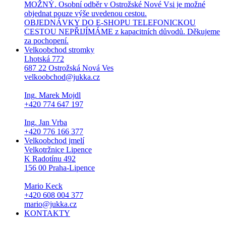
MOŽNÝ. Osobní odběr v Ostrožské Nové Vsi je možné
objednat pouze výše uvedenou cestou.
OBJEDNÁVKY DO E-SHOPU TELEFONICKOU
CESTOU NEPŘIJÍMÁME z kapacitních důvodů. Děkujeme
za pochopení.
Velkoobchod stromky
Lhotská 772
687 22 Ostrožská Nová Ves
velkoobchod@jukka.cz
Ing. Marek Mojdl
+420 774 647 197
Ing. Jan Vrba
+420 776 166 377
Velkoobchod jmelí
Velkotržnice Lipence
K Radotínu 492
156 00 Praha-Lipence
Mario Keck
+420 608 004 377
mario@jukka.cz
KONTAKTY