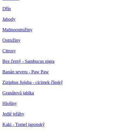
Dřín
Jahody
Malinoostružiny
Ostružiny
Citrusy
Bez černý - Sambucus nigra
Banán severu - Paw Paw
Ziziphus Jujuba - cicimek čínský
Granátová jablka
Hlošiny
Jedlé jeřáby
Kaki - Tomel japonský