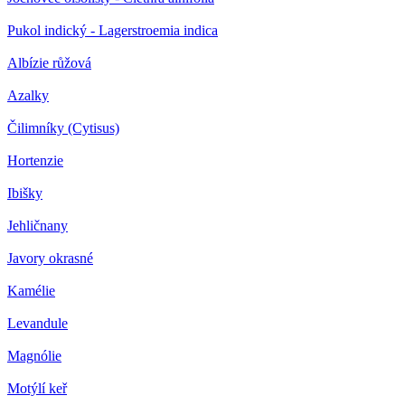
Pukol indický - Lagerstroemia indica
Albízie růžová
Azalky
Čilimníky (Cytisus)
Hortenzie
Ibišky
Jehličnany
Javory okrasné
Kamélie
Levandule
Magnólie
Motýlí keř