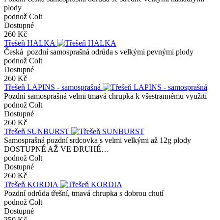
plody
podnož Colt
Dostupné
260 Kč
Třešeň HALKA
Česká pozdní samosprašná odrůda s velkými pevnými plody
podnož Colt
Dostupné
260 Kč
Třešeň LAPINS - samosprašná
Pozdní samosprašná velmi tmavá chrupka k všestrannému využití
podnož Colt
Dostupné
260 Kč
Třešeň SUNBURST
Samosprašná pozdní srdcovka s velmi velkými až 12g plody
DOSTUPNÉ AŽ VE DRUHÉ…
podnož Colt
Dostupné
260 Kč
Třešeň KORDIA
Pozdní odrůda třešní, tmavá chrupka s dobrou chutí
podnož Colt
Dostupné
250 Kč