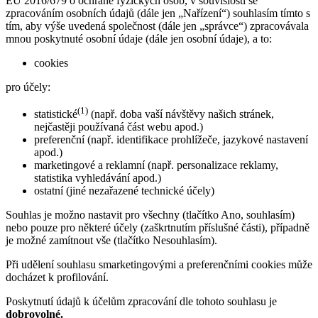
EU 2016/679 o ochraně fyzických osob, v souvislosti se
zpracováním osobních údajů (dále jen „Nařízení“) souhlasím tímto s
tím, aby výše uvedená společnost (dále jen „správce“) zpracovávala
mnou poskytnuté osobní údaje (dále jen osobní údaje), a to:
cookies
pro účely:
(1)
statistické
(např. doba vaší návštěvy našich stránek,
nejčastěji používaná část webu apod.)
preferenční (např. identifikace prohlížeče, jazykové nastavení
apod.)
marketingové a reklamní (např. personalizace reklamy,
statistika vyhledávání apod.)
ostatní (jiné nezařazené technické účely)
Souhlas je možno nastavit pro všechny (tlačítko Ano, souhlasím)
nebo pouze pro některé účely (zaškrtnutím příslušné části), případně
je možné zamítnout vše (tlačítko Nesouhlasím).
Při udělení souhlasu smarketingovými a preferenčními cookies může
docházet k profilování.
Poskytnutí údajů k účelům zpracování dle tohoto souhlasu je
dobrovolné.