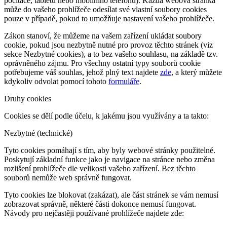
počítače, tabletu nebo mobilního telefonu). Každá webová stránka
může do vašeho prohlížeče odesílat své vlastní soubory cookies
pouze v případě, pokud to umožňuje nastavení vašeho prohlížeče.
Zákon stanoví, že můžeme na vašem zařízení ukládat soubory
cookie, pokud jsou nezbytně nutné pro provoz těchto stránek (viz
sekce Nezbytné cookies), a to bez vašeho souhlasu, na základě tzv.
oprávněného zájmu. Pro všechny ostatní typy souborů cookie
potřebujeme váš souhlas, jehož plný text najdete
zde
, a který můžete
kdykoliv odvolat pomocí tohoto
formuláře
.
Druhy cookies
Cookies se dělí podle účelu, k jakému jsou využívány a ta takto:
Nezbytné (technické)
Tyto cookies pomáhají s tím, aby byly webové stránky použitelné.
Poskytují základní funkce jako je navigace na stránce nebo změna
rozlišení prohlížeče dle velikosti vašeho zařízení. Bez těchto
souborů nemůže web správně fungovat.
Tyto cookies lze blokovat (zakázat), ale část stránek se vám nemusí
zobrazovat správně, některé části dokonce nemusí fungovat.
Návody pro nejčastěji používané prohlížeče najdete zde: