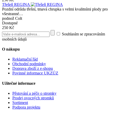
Třešeň REGINA
Pozdní odrůda třešní, tmavá chrupka s velmi kvalitními plody pro
všestranné…
podnož Colt
Dostupné
250 Kč
Souhlasím se zpracováním
osobních údajů
O nákupu
Reklamační řád
Obchodní podmínky
Doprava zboží z e-shopu
Povinné informace UKZÚZ
Užitečné informace
Pěstování a péče o stromky
Prodej ovocných stromků
Sortiment
Podpora projektu