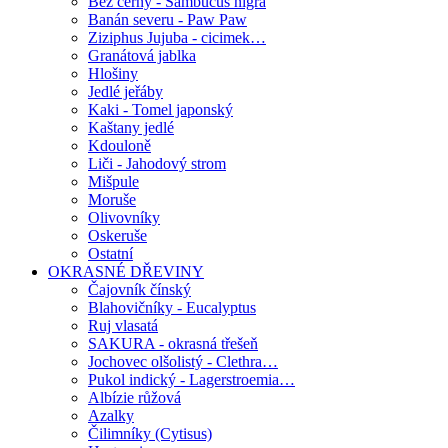
Bez černý - Sambucus nigra
Banán severu - Paw Paw
Ziziphus Jujuba - cicimek…
Granátová jablka
Hlošiny
Jedlé jeřáby
Kaki - Tomel japonský
Kaštany jedlé
Kdouloně
Liči - Jahodový strom
Mišpule
Moruše
Olivovníky
Oskeruše
Ostatní
OKRASNÉ DŘEVINY
Čajovník čínský
Blahovičníky - Eucalyptus
Ruj vlasatá
SAKURA - okrasná třešeň
Jochovec olšolistý - Clethra…
Pukol indický - Lagerstroemia…
Albízie růžová
Azalky
Čilimníky (Cytisus)