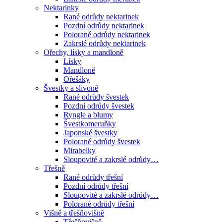
Nektarinky
Rané odrůdy nektarinek
Pozdní odrůdy nektarinek
Polorané odrůdy nektarinek
Zakrslé odrůdy nektarinek
Ořechy, lísky a mandloně
Lísky
Mandloně
Ořešáky
Švestky a slivoně
Rané odrůdy švestek
Pozdní odrůdy švestek
Ryngle a blumy
Švestkomeruňky
Japonské švestky
Polorané odrůdy švestek
Mirabelky
Sloupovité a zakrslé odrůdy…
Třešně
Rané odrůdy třešní
Pozdní odrůdy třešní
Sloupovité a zakrslé odrůdy…
Polorané odrůdy třešní
Višně a třešňovišně
Třešňovišně