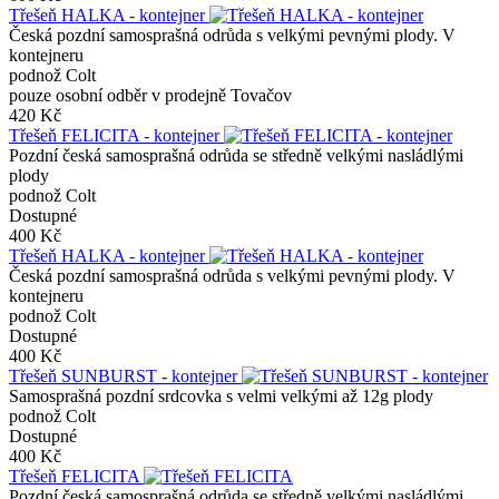
Třešeň HALKA - kontejner
Česká pozdní samosprašná odrůda s velkými pevnými plody. V
kontejneru
podnož Colt
pouze osobní odběr v prodejně Tovačov
420 Kč
Třešeň FELICITA - kontejner
Pozdní česká samosprašná odrůda se středně velkými nasládlými
plody
podnož Colt
Dostupné
400 Kč
Třešeň HALKA - kontejner
Česká pozdní samosprašná odrůda s velkými pevnými plody. V
kontejneru
podnož Colt
Dostupné
400 Kč
Třešeň SUNBURST - kontejner
Samosprašná pozdní srdcovka s velmi velkými až 12g plody
podnož Colt
Dostupné
400 Kč
Třešeň FELICITA
Pozdní česká samosprašná odrůda se středně velkými nasládlými