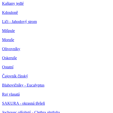
Kaštany jedlé
Kdouloně
Liči - Jahodový strom
Mišpule
Moruše
Olivovníky
Oskeruše
Ostatní
Čajovník čínský
Blahovičníky - Eucalyptus
Ruj vlasatá
SAKURA - okrasná třešeň
Jochovec olšolistý - Clethra alnifolia