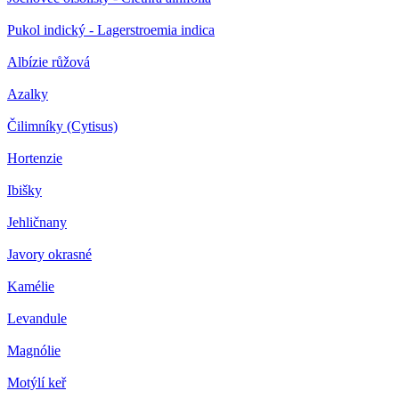
Pukol indický - Lagerstroemia indica
Albízie růžová
Azalky
Čilimníky (Cytisus)
Hortenzie
Ibišky
Jehličnany
Javory okrasné
Kamélie
Levandule
Magnólie
Motýlí keř