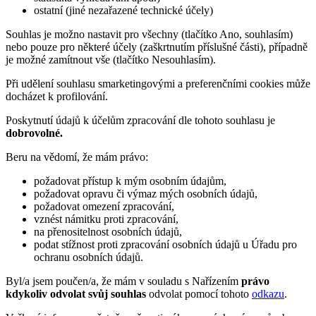
ostatní (jiné nezařazené technické účely)
Souhlas je možno nastavit pro všechny (tlačítko Ano, souhlasím)
nebo pouze pro některé účely (zaškrtnutím příslušné části), případně
je možné zamítnout vše (tlačítko Nesouhlasím).
Při udělení souhlasu smarketingovými a preferenčními cookies může
docházet k profilování.
Poskytnutí údajů k účelům zpracování dle tohoto souhlasu je
dobrovolné.
Beru na vědomí, že mám právo:
požadovat přístup k mým osobním údajům,
požadovat opravu či výmaz mých osobních údajů,
požadovat omezení zpracování,
vznést námitku proti zpracování,
na přenositelnost osobních údajů,
podat stížnost proti zpracování osobních údajů u Úřadu pro
ochranu osobních údajů.
Byl/a jsem poučen/a, že mám v souladu s Nařízením
právo
kdykoliv odvolat svůj souhlas
odvolat pomocí tohoto
odkazu
.