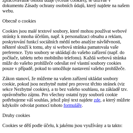
zpracováváme osobní údaje (včetně cookies), se dozvíte v
dokumentu Zásady ochrany osobních údajů, který najdete na našem
webu.
Obecně o cookies
Cookies jsou malé textové soubory, které mohou používat webové
stránky k mnoha účelům, např. k personalizaci obsahu a reklam,
poskytování funkcí sociálních médií nebo analýze návštěvnosti,
některé slouží k tomu, aby si webová stránka pamatovala vaše
preference. Tyto soubory se ukládají do vašeho zařízení (např. do
počítače, tabletu nebo mobilního telefonu). Každá webová stránka
může do vašeho prohlížeče odesílat své vlastní soubory cookies
pouze v případě, pokud to umožňuje nastavení vašeho prohlížeče.
Zákon stanoví, že můžeme na vašem zařízení ukládat soubory
cookie, pokud jsou nezbytně nutné pro provoz těchto stránek (viz
sekce Nezbytné cookies), a to bez vašeho souhlasu, na základě tzv.
oprávněného zájmu. Pro všechny ostatní typy souborů cookie
potřebujeme váš souhlas, jehož plný text najdete
zde
, a který můžete
kdykoliv odvolat pomocí tohoto
formuláře
.
Druhy cookies
Cookies se dělí podle účelu, k jakému jsou využívány a ta takto: