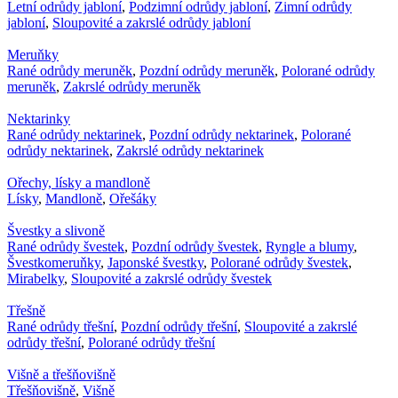
Letní odrůdy jabloní
,
Podzimní odrůdy jabloní
,
Zimní odrůdy
jabloní
,
Sloupovité a zakrslé odrůdy jabloní
Meruňky
Rané odrůdy meruněk
,
Pozdní odrůdy meruněk
,
Polorané odrůdy
meruněk
,
Zakrslé odrůdy meruněk
Nektarinky
Rané odrůdy nektarinek
,
Pozdní odrůdy nektarinek
,
Polorané
odrůdy nektarinek
,
Zakrslé odrůdy nektarinek
Ořechy, lísky a mandloně
Lísky
,
Mandloně
,
Ořešáky
Švestky a slivoně
Rané odrůdy švestek
,
Pozdní odrůdy švestek
,
Ryngle a blumy
,
Švestkomeruňky
,
Japonské švestky
,
Polorané odrůdy švestek
,
Mirabelky
,
Sloupovité a zakrslé odrůdy švestek
Třešně
Rané odrůdy třešní
,
Pozdní odrůdy třešní
,
Sloupovité a zakrslé
odrůdy třešní
,
Polorané odrůdy třešní
Višně a třešňovišně
Třešňovišně
,
Višně