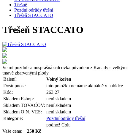
Třešně
Pozdní odrůdy třešní
Třešeň STACCATO
Třešeň STACCATO
Velmi pozdní samosprašná srdcovka původem z Kanady s velkými
tmavě zbarvenými plody
Balení:
Volný kořen
Dostupnost:
tuto položku nemáme aktuálně v nabídce
Kód:
263,27
Skladem Eshop:
není skladem
Skladem TOVAČOV:
není skladem
Skladem O.N. VES:
není skladem
Kategorie:
Pozdní odrůdy třešní
podnož Colt
Vaše cena:
250 Kč