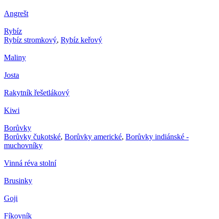
Angrešt
Rybíz
Rybíz stromkový
,
Rybíz keřový
Maliny
Josta
Rakytník řešetlákový
Kiwi
Borůvky
Borůvky čukotské
,
Borůvky americké
,
Borůvky indiánské -
muchovníky
Vinná réva stolní
Brusinky
Goji
Fíkovník