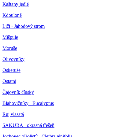
Kaštany jedlé
Kdouloně
Liči - Jahodový strom
Mišpule
Moruše
Olivovníky
Oskeruše
Ostatní
Čajovník čínský
Blahovičníky - Eucalyptus
Ruj vlasatá
SAKURA - okrasná třešeň
Jochovec olšolistý - Clethra alnifolia