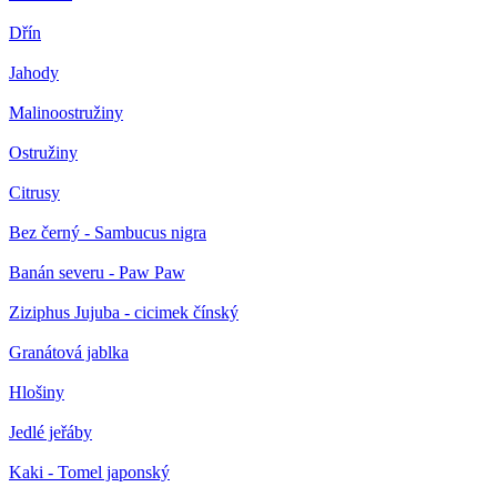
Dřín
Jahody
Malinoostružiny
Ostružiny
Citrusy
Bez černý - Sambucus nigra
Banán severu - Paw Paw
Ziziphus Jujuba - cicimek čínský
Granátová jablka
Hlošiny
Jedlé jeřáby
Kaki - Tomel japonský