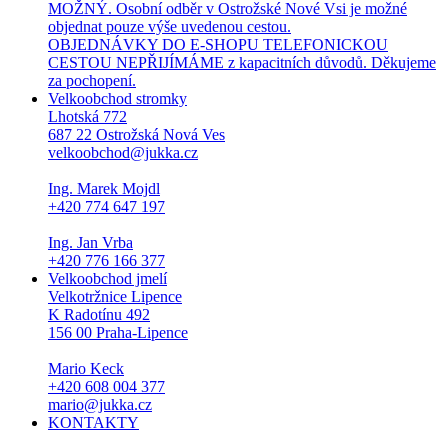
MOŽNÝ. Osobní odběr v Ostrožské Nové Vsi je možné
objednat pouze výše uvedenou cestou.
OBJEDNÁVKY DO E-SHOPU TELEFONICKOU
CESTOU NEPŘIJÍMÁME z kapacitních důvodů. Děkujeme
za pochopení.
Velkoobchod stromky
Lhotská 772
687 22 Ostrožská Nová Ves
velkoobchod@jukka.cz
Ing. Marek Mojdl
+420 774 647 197
Ing. Jan Vrba
+420 776 166 377
Velkoobchod jmelí
Velkotržnice Lipence
K Radotínu 492
156 00 Praha-Lipence
Mario Keck
+420 608 004 377
mario@jukka.cz
KONTAKTY