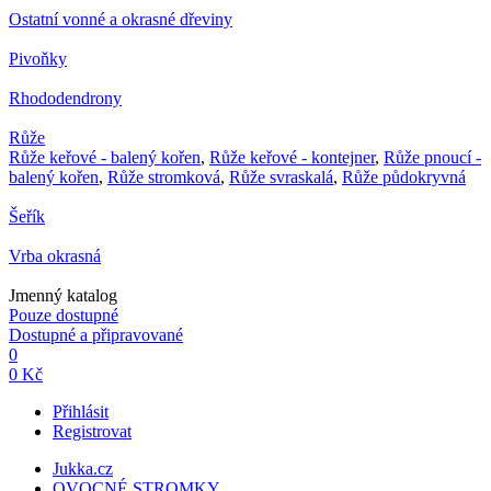
Ostatní vonné a okrasné dřeviny
Pivoňky
Rhododendrony
Růže
Růže keřové - balený kořen
,
Růže keřové - kontejner
,
Růže pnoucí -
balený kořen
,
Růže stromková
,
Růže svraskalá
,
Růže půdokryvná
Šeřík
Vrba okrasná
Jmenný katalog
Pouze dostupné
Dostupné a připravované
0
0 Kč
Přihlásit
Registrovat
Jukka.cz
OVOCNÉ STROMKY