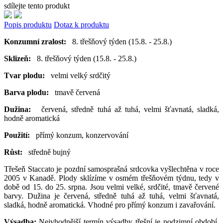
sdílejte tento produkt
Popis produktu
Dotaz k produktu
Konzumní zralost:
8. třešňový týden (15.8. - 25.8.)
Sklizeň:
8. třešňový týden (15.8. - 25.8.)
Tvar plodu:
velmi velký srdčitý
Barva plodu:
tmavě červená
Dužina:
červená, středně tuhá až tuhá, velmi šťavnatá, sladká,
hodně aromatická
Použití:
přímý konzum, konzervování
Růst:
středně bujný
Třešeň Staccato je pozdní samosprašná srdcovka vyšlechtěna v roce
2005 v Kanadě. Plody sklízíme v osmém třešňovém týdnu, tedy v
době od 15. do 25. srpna. Jsou velmi velké, srdčité, tmavě červené
barvy. Dužina je červená, středně tuhá až tuhá, velmi šťavnatá,
sladká, hodně aromatická. Vhodné pro přímý konzum i zavařování.
Výsadba:
Nejvhodnější termín výsadby třešní je podzimní období,