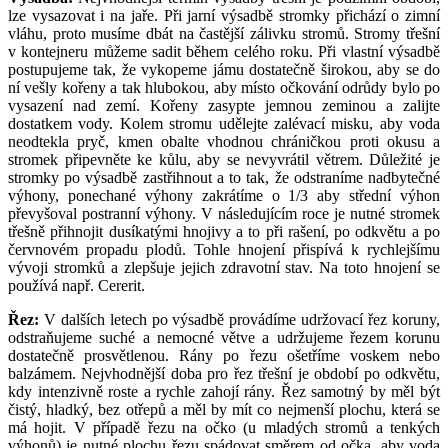
lze vysazovat i na jaře. Při jarní výsadbě stromky přichází o zimní
vláhu, proto musíme dbát na častější zálivku stromů. Stromy třešní
v kontejneru můžeme sadit během celého roku. Při vlastní výsadbě
postupujeme tak, že vykopeme jámu dostatečně širokou, aby se do
ní vešly kořeny a tak hlubokou, aby místo očkování odrůdy bylo po
vysazení nad zemí. Kořeny zasypte jemnou zeminou a zalijte
dostatkem vody. Kolem stromu udělejte zalévací misku, aby voda
neodtekla pryč, kmen obalte vhodnou chráničkou proti okusu a
stromek připevněte ke kůlu, aby se nevyvrátil větrem. Důležité je
stromky po výsadbě zastřihnout a to tak, že odstraníme nadbytečné
výhony, ponechané výhony zakrátíme o 1/3 aby střední výhon
převyšoval postranní výhony. V následujícím roce je nutné stromek
třešně přihnojit dusíkatými hnojivy a to při rašení, po odkvětu a po
červnovém propadu plodů. Tohle hnojení přispívá k rychlejšímu
vývoji stromků a zlepšuje jejich zdravotní stav. Na toto hnojení se
používá např. Cererit.
Řez:
V dalších letech po výsadbě provádíme udržovací řez koruny,
odstraňujeme suché a nemocné větve a udržujeme řezem korunu
dostatečně prosvětlenou. Rány po řezu ošetříme voskem nebo
balzámem. Nejvhodnější doba pro řez třešní je období po odkvětu,
kdy intenzivně roste a rychle zahojí rány. Řez samotný by měl být
čistý, hladký, bez otřepů a měl by mít co nejmenší plochu, která se
má hojit. V případě řezu na očko (u mladých stromů a tenkých
výhonů) je nutné plochu řezu spádovat směrem od očka, aby voda