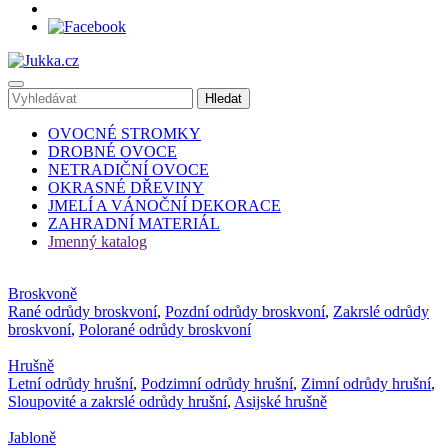
OVOCNÉ STROMKY
DROBNÉ OVOCE
NETRADIČNÍ OVOCE
OKRASNÉ DŘEVINY
JMELÍ A VÁNOČNÍ DEKORACE
ZAHRADNÍ MATERIÁL
Jmenný katalog
Broskvoně
Rané odrůdy broskvoní
,
Pozdní odrůdy broskvoní
,
Zakrslé odrůdy
broskvoní
,
Polorané odrůdy broskvoní
Hrušně
Letní odrůdy hrušní
,
Podzimní odrůdy hrušní
,
Zimní odrůdy hrušní
,
Sloupovité a zakrslé odrůdy hrušní
,
Asijské hrušně
Jabloně