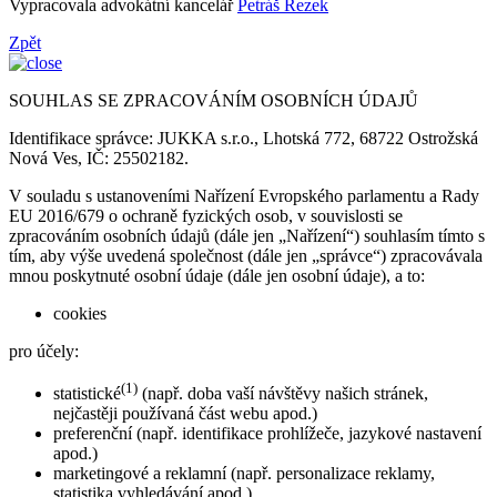
Vypracovala advokátní kancelář
Petráš Rezek
Zpět
SOUHLAS SE ZPRACOVÁNÍM OSOBNÍCH ÚDAJŮ
Identifikace správce: JUKKA s.r.o., Lhotská 772, 68722 Ostrožská
Nová Ves, IČ: 25502182.
V souladu s ustanoveními Nařízení Evropského parlamentu a Rady
EU 2016/679 o ochraně fyzických osob, v souvislosti se
zpracováním osobních údajů (dále jen „Nařízení“) souhlasím tímto s
tím, aby výše uvedená společnost (dále jen „správce“) zpracovávala
mnou poskytnuté osobní údaje (dále jen osobní údaje), a to:
cookies
pro účely:
(1)
statistické
(např. doba vaší návštěvy našich stránek,
nejčastěji používaná část webu apod.)
preferenční (např. identifikace prohlížeče, jazykové nastavení
apod.)
marketingové a reklamní (např. personalizace reklamy,
statistika vyhledávání apod.)