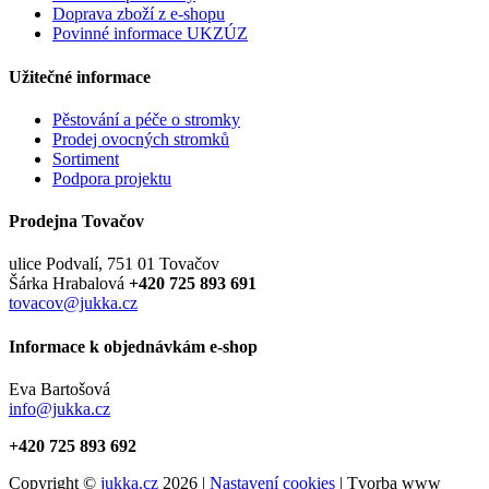
Doprava zboží z e-shopu
Povinné informace UKZÚZ
Užitečné informace
Pěstování a péče o stromky
Prodej ovocných stromků
Sortiment
Podpora projektu
Prodejna Tovačov
ulice Podvalí, 751 01 Tovačov
Šárka Hrabalová
+420 725 893 691
tovacov@jukka.cz
Informace k objednávkám e-shop
Eva Bartošová
info@jukka.cz
+420 725 893 692
Copyright ©
jukka.cz
2026 |
Nastavení cookies
| Tvorba www