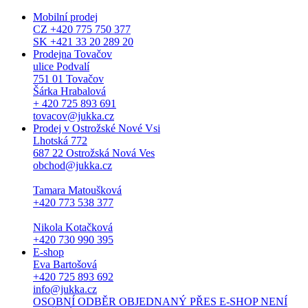
Mobilní prodej
CZ +420 775 750 377
SK +421 33 20 289 20
Prodejna Tovačov
ulice Podvalí
751 01 Tovačov
Šárka Hrabalová
+ 420 725 893 691
tovacov@jukka.cz
Prodej v Ostrožské Nové Vsi
Lhotská 772
687 22 Ostrožská Nová Ves
obchod@jukka.cz
Tamara Matoušková
+420 773 538 377
Nikola Kotačková
+420 730 990 395
E-shop
Eva Bartošová
+420 725 893 692
info@jukka.cz
OSOBNÍ ODBĚR OBJEDNANÝ PŘES E-SHOP NENÍ