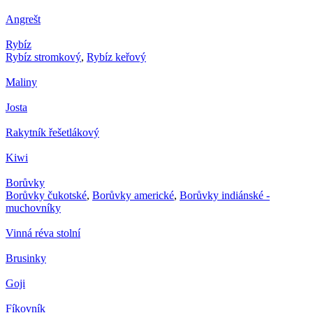
Angrešt
Rybíz
Rybíz stromkový
,
Rybíz keřový
Maliny
Josta
Rakytník řešetlákový
Kiwi
Borůvky
Borůvky čukotské
,
Borůvky americké
,
Borůvky indiánské -
muchovníky
Vinná réva stolní
Brusinky
Goji
Fíkovník