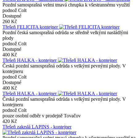
Pozdní samosprašná velmi tmavá chrupka k všestrannému využití
podnož Colt
Dostupné
260 Kč
Třešeň FELICITA kontejner
Pozdní česká samosprašná odrůda se středně velkými nasládlými
plody
podnož Colt
Dostupné
400 Kč
Třešeň HALKA - kontejner
Česká pozdní samosprašná odrůda s velkými pevnými plody. V
kontejneru
podnož Colt
Dostupné
400 Kč
Třešeň HALKA - kontejner
Česká pozdní samosprašná odrůda s velkými pevnými plody. V
kontejneru
podnož Colt
pouze osobní odběr v prodejně Tovačov
420 Kč
Třešeň zakrslá LAPINS - kontejner
Pozdní samosprašná velmi tmavá chrupka k všestrannému využití na