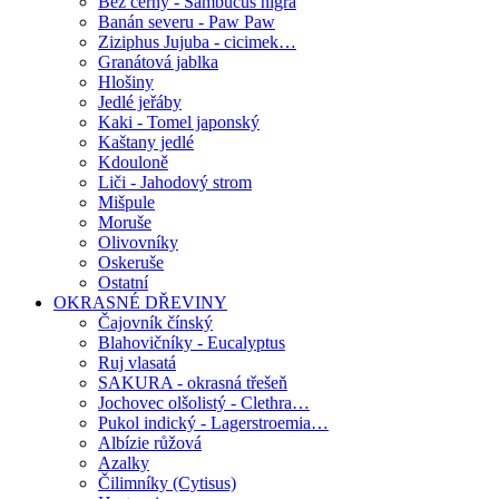
Bez černý - Sambucus nigra
Banán severu - Paw Paw
Ziziphus Jujuba - cicimek…
Granátová jablka
Hlošiny
Jedlé jeřáby
Kaki - Tomel japonský
Kaštany jedlé
Kdouloně
Liči - Jahodový strom
Mišpule
Moruše
Olivovníky
Oskeruše
Ostatní
OKRASNÉ DŘEVINY
Čajovník čínský
Blahovičníky - Eucalyptus
Ruj vlasatá
SAKURA - okrasná třešeň
Jochovec olšolistý - Clethra…
Pukol indický - Lagerstroemia…
Albízie růžová
Azalky
Čilimníky (Cytisus)