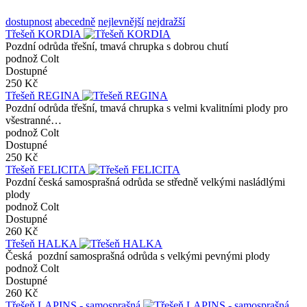
dostupnost
abecedně
nejlevnější
nejdražší
Třešeň KORDIA
Pozdní odrůda třešní, tmavá chrupka s dobrou chutí
podnož Colt
Dostupné
250 Kč
Třešeň REGINA
Pozdní odrůda třešní, tmavá chrupka s velmi kvalitními plody pro
všestranné…
podnož Colt
Dostupné
250 Kč
Třešeň FELICITA
Pozdní česká samosprašná odrůda se středně velkými nasládlými
plody
podnož Colt
Dostupné
260 Kč
Třešeň HALKA
Česká pozdní samosprašná odrůda s velkými pevnými plody
podnož Colt
Dostupné
260 Kč
Třešeň LAPINS - samosprašná