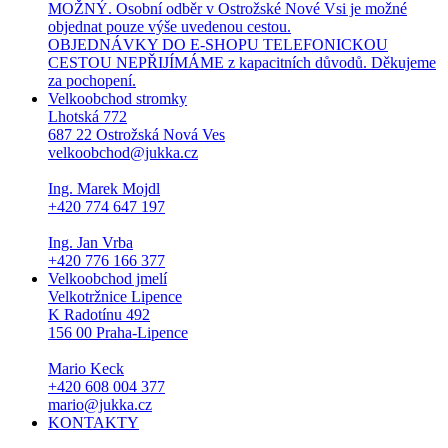
MOŽNÝ. Osobní odběr v Ostrožské Nové Vsi je možné
objednat pouze výše uvedenou cestou.
OBJEDNÁVKY DO E-SHOPU TELEFONICKOU
CESTOU NEPŘIJÍMÁME z kapacitních důvodů. Děkujeme
za pochopení.
Velkoobchod stromky
Lhotská 772
687 22 Ostrožská Nová Ves
velkoobchod@jukka.cz
Ing. Marek Mojdl
+420 774 647 197
Ing. Jan Vrba
+420 776 166 377
Velkoobchod jmelí
Velkotržnice Lipence
K Radotínu 492
156 00 Praha-Lipence
Mario Keck
+420 608 004 377
mario@jukka.cz
KONTAKTY