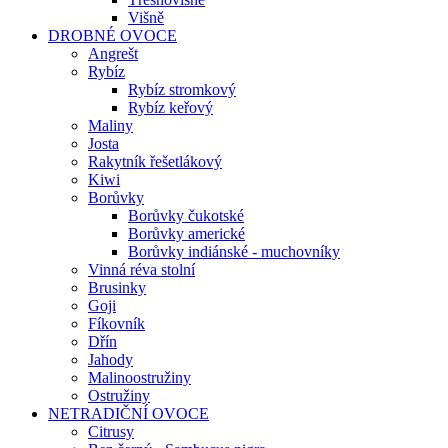
Višně
DROBNÉ OVOCE
Angrešt
Rybíz
Rybíz stromkový
Rybíz keřový
Maliny
Josta
Rakytník řešetlákový
Kiwi
Borůvky
Borůvky čukotské
Borůvky americké
Borůvky indiánské - muchovníky
Vinná réva stolní
Brusinky
Goji
Fíkovník
Dřín
Jahody
Malinoostružiny
Ostružiny
NETRADIČNÍ OVOCE
Citrusy