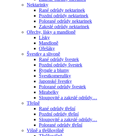
Nektarinky
Rané odrůdy nektarinek
Pozdní odrůdy nektarinek
Polorané odrůdy nektarinek
Zakrslé odrůdy nektarinek
Ořechy, lísky a mandloně
Lísky
Mandloně
Ořešáky
Švestky a slivoně
Rané odrůdy švestek
Pozdní odrůdy švestek
Ryngle a blumy
Švestkomeruňky
Japonské švestky
Polorané odrůdy švestek
Mirabelky
Sloupovité a zakrslé odrůdy…
Třešně
Rané odrůdy třešní
Pozdní odrůdy třešní
Sloupovité a zakrslé odrůdy…
Polorané odrůdy třešní
Višně a třešňovišně
Třešňovišně