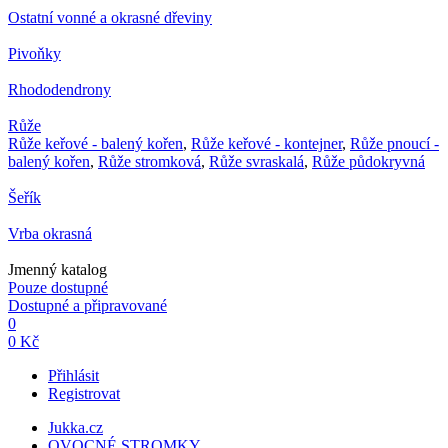
Ostatní vonné a okrasné dřeviny
Pivoňky
Rhododendrony
Růže
Růže keřové - balený kořen
,
Růže keřové - kontejner
,
Růže pnoucí -
balený kořen
,
Růže stromková
,
Růže svraskalá
,
Růže půdokryvná
Šeřík
Vrba okrasná
Jmenný katalog
Pouze dostupné
Dostupné a připravované
0
0 Kč
Přihlásit
Registrovat
Jukka.cz
OVOCNÉ STROMKY