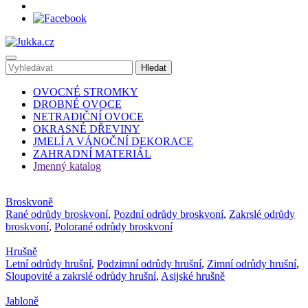
OVOCNÉ STROMKY
DROBNÉ OVOCE
NETRADIČNÍ OVOCE
OKRASNÉ DŘEVINY
JMELÍ A VÁNOČNÍ DEKORACE
ZAHRADNÍ MATERIÁL
Jmenný katalog
Broskvoně
Rané odrůdy broskvoní
,
Pozdní odrůdy broskvoní
,
Zakrslé odrůdy
broskvoní
,
Polorané odrůdy broskvoní
Hrušně
Letní odrůdy hrušní
,
Podzimní odrůdy hrušní
,
Zimní odrůdy hrušní
,
Sloupovité a zakrslé odrůdy hrušní
,
Asijské hrušně
Jabloně