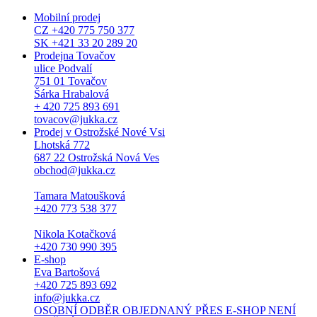
Mobilní prodej
CZ +420 775 750 377
SK +421 33 20 289 20
Prodejna Tovačov
ulice Podvalí
751 01 Tovačov
Šárka Hrabalová
+ 420 725 893 691
tovacov@jukka.cz
Prodej v Ostrožské Nové Vsi
Lhotská 772
687 22 Ostrožská Nová Ves
obchod@jukka.cz
Tamara Matoušková
+420 773 538 377
Nikola Kotačková
+420 730 990 395
E-shop
Eva Bartošová
+420 725 893 692
info@jukka.cz
OSOBNÍ ODBĚR OBJEDNANÝ PŘES E-SHOP NENÍ