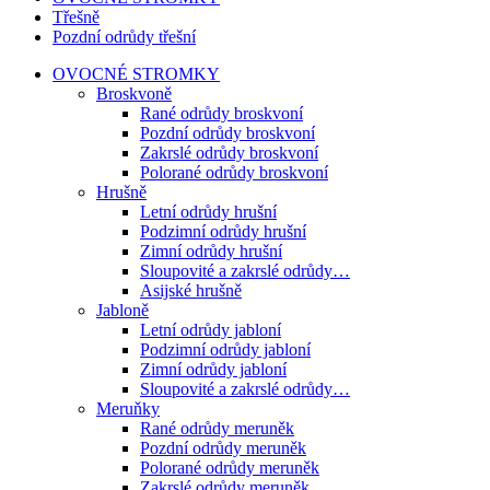
Třešně
Pozdní odrůdy třešní
OVOCNÉ STROMKY
Broskvoně
Rané odrůdy broskvoní
Pozdní odrůdy broskvoní
Zakrslé odrůdy broskvoní
Polorané odrůdy broskvoní
Hrušně
Letní odrůdy hrušní
Podzimní odrůdy hrušní
Zimní odrůdy hrušní
Sloupovité a zakrslé odrůdy…
Asijské hrušně
Jabloně
Letní odrůdy jabloní
Podzimní odrůdy jabloní
Zimní odrůdy jabloní
Sloupovité a zakrslé odrůdy…
Meruňky
Rané odrůdy meruněk
Pozdní odrůdy meruněk
Polorané odrůdy meruněk
Zakrslé odrůdy meruněk