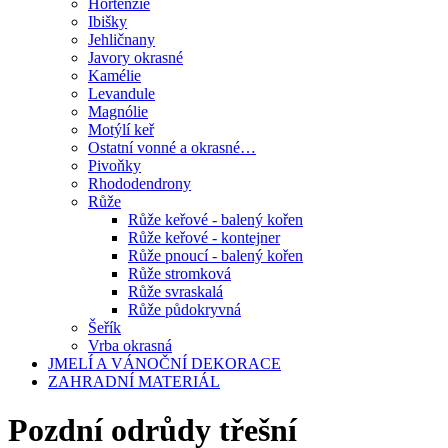
Hortenzie
Ibišky
Jehličnany
Javory okrasné
Kamélie
Levandule
Magnólie
Motýlí keř
Ostatní vonné a okrasné…
Pivoňky
Rhododendrony
Růže
Růže keřové - balený kořen
Růže keřové - kontejner
Růže pnoucí - balený kořen
Růže stromková
Růže svraskalá
Růže půdokryvná
Šeřík
Vrba okrasná
JMELÍ A VÁNOČNÍ DEKORACE
ZAHRADNÍ MATERIÁL
Pozdní odrůdy třešní