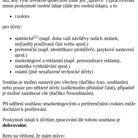
tím, aby výše uvedená společnost (dále jen „správce“) zpracovávala
mnou poskytnuté osobní údaje (dále jen osobní údaje), a to:
cookies
pro účely:
(1)
statistické
(např. doba vaší návštěvy našich stránek,
nejčastěji používaná část webu apod.)
preferenční (např. identifikace prohlížeče, jazykové nastavení
apod.)
marketingové a reklamní (např. personalizace reklamy,
statistika vyhledávání apod.)
ostatní (jiné nezařazené technické účely)
Souhlas je možno nastavit pro všechny (tlačítko Ano, souhlasím)
nebo pouze pro některé účely (zaškrtnutím příslušné části), případně
je možné zamítnout vše (tlačítko Nesouhlasím).
Při udělení souhlasu smarketingovými a preferenčními cookies může
docházet k profilování.
Poskytnutí údajů k účelům zpracování dle tohoto souhlasu je
dobrovolné.
Beru na vědomí, že mám právo: