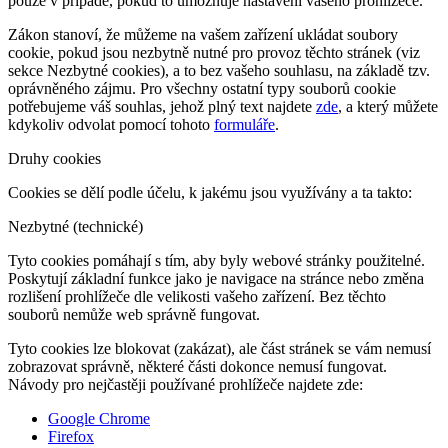
pouze v případě, pokud to umožňuje nastavení vašeho prohlížeče.
Zákon stanoví, že můžeme na vašem zařízení ukládat soubory
cookie, pokud jsou nezbytně nutné pro provoz těchto stránek (viz
sekce Nezbytné cookies), a to bez vašeho souhlasu, na základě tzv.
oprávněného zájmu. Pro všechny ostatní typy souborů cookie
potřebujeme váš souhlas, jehož plný text najdete
zde
, a který můžete
kdykoliv odvolat pomocí tohoto
formuláře
.
Druhy cookies
Cookies se dělí podle účelu, k jakému jsou využívány a ta takto:
Nezbytné (technické)
Tyto cookies pomáhají s tím, aby byly webové stránky použitelné.
Poskytují základní funkce jako je navigace na stránce nebo změna
rozlišení prohlížeče dle velikosti vašeho zařízení. Bez těchto
souborů nemůže web správně fungovat.
Tyto cookies lze blokovat (zakázat), ale část stránek se vám nemusí
zobrazovat správně, některé části dokonce nemusí fungovat.
Návody pro nejčastěji používané prohlížeče najdete zde:
Google Chrome
Firefox