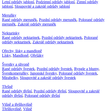
Letní odrůdy jabloní
,
Podzimní odrůdy jabloní
,
Zimní odrůdy
jabloní
,
Sloupovité a zakrslé odrůdy jabloní
Meruňky
Rané odrůdy meruněk
,
Pozdní odrůdy meruněk
,
Polorané odrůdy
meruněk
,
Zakrslé odrůdy meruněk
Nektarinky
Rané odrůdy nektarinek
,
Pozdní odrůdy nektarinek
,
Polorané
odrůdy nektarinek
,
Zakrslé odrůdy nektarinek
Ořechy, lísky a mandloně
Lísky
,
Mandloně
,
Ořešáky
Švestky a slivoně
Rané odrůdy švestek
,
Pozdní odrůdy švestek
,
Ryngle a blumy
,
Švestkomeruňky
,
Japonské švestky
,
Polorané odrůdy švestek
,
Mirabelky
,
Sloupovité a zakrslé odrůdy švestek
Třešně
Rané odrůdy třešní
,
Pozdní odrůdy třešní
,
Sloupovité a zakrslé
odrůdy třešní
,
Polorané odrůdy třešní
Višně a třešňovišně
Třešňovišně
,
Višně