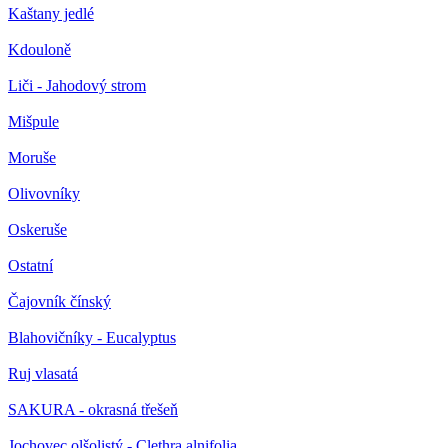
Kaštany jedlé
Kdouloně
Liči - Jahodový strom
Mišpule
Moruše
Olivovníky
Oskeruše
Ostatní
Čajovník čínský
Blahovičníky - Eucalyptus
Ruj vlasatá
SAKURA - okrasná třešeň
Jochovec olšolistý - Clethra alnifolia