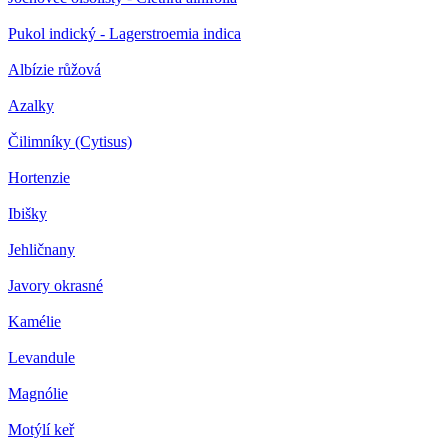
Pukol indický - Lagerstroemia indica
Albízie růžová
Azalky
Čilimníky (Cytisus)
Hortenzie
Ibišky
Jehličnany
Javory okrasné
Kamélie
Levandule
Magnólie
Motýlí keř