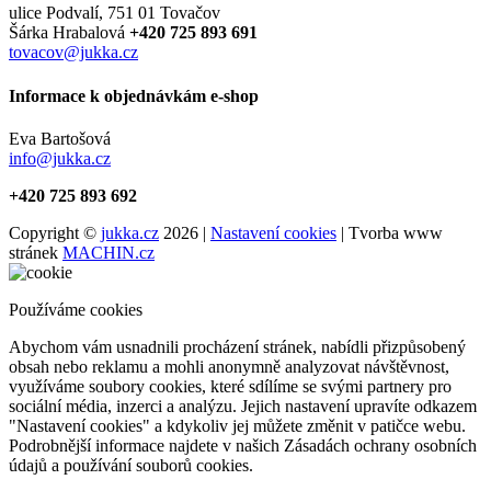
ulice Podvalí, 751 01 Tovačov
Šárka Hrabalová
+420 725 893 691
tovacov@jukka.cz
Informace k objednávkám e-shop
Eva Bartošová
info@jukka.cz
+420 725 893 692
Copyright ©
jukka.cz
2026 |
Nastavení cookies
| Tvorba www
stránek
MACHIN.cz
Používáme cookies
Abychom vám usnadnili procházení stránek, nabídli přizpůsobený
obsah nebo reklamu a mohli anonymně analyzovat návštěvnost,
využíváme soubory cookies, které sdílíme se svými partnery pro
sociální média, inzerci a analýzu. Jejich nastavení upravíte odkazem
"Nastavení cookies" a kdykoliv jej můžete změnit v patičce webu.
Podrobnější informace najdete v našich Zásadách ochrany osobních
údajů a používání souborů cookies.