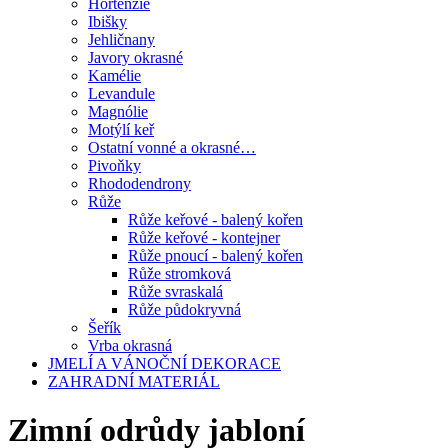
Hortenzie
Ibišky
Jehličnany
Javory okrasné
Kamélie
Levandule
Magnólie
Motýlí keř
Ostatní vonné a okrasné…
Pivoňky
Rhododendrony
Růže
Růže keřové - balený kořen
Růže keřové - kontejner
Růže pnoucí - balený kořen
Růže stromková
Růže svraskalá
Růže půdokryvná
Šeřík
Vrba okrasná
JMELÍ A VÁNOČNÍ DEKORACE
ZAHRADNÍ MATERIÁL
Zimní odrůdy jabloní