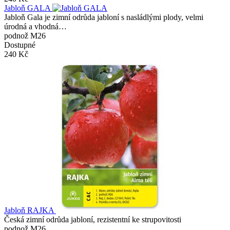
Jabloň GALA
Jabloň Gala je zimní odrůda jabloní s nasládlými plody, velmi
úrodná a vhodná…
podnož M26
Dostupné
240 Kč
Jabloň RAJKA
Česká zimní odrůda jabloní, rezistentní ke strupovitosti
podnož M26