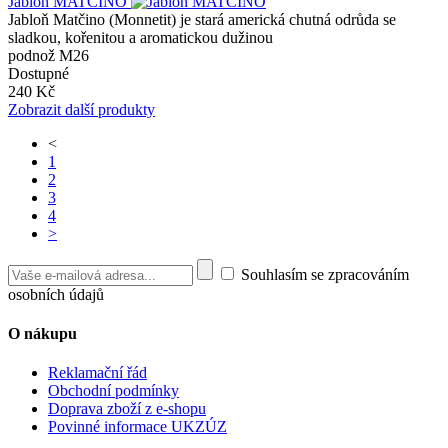
Jabloň MATČINO
Jabloň Matčino (Monnetit) je stará americká chutná odrůda se
sladkou, kořenitou a aromatickou dužinou
podnož M26
Dostupné
240 Kč
Zobrazit další produkty
<
1
2
3
4
>
Souhlasím se zpracováním
osobních údajů
O nákupu
Reklamační řád
Obchodní podmínky
Doprava zboží z e-shopu
Povinné informace UKZÚZ