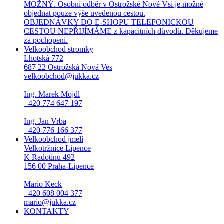
MOŽNÝ. Osobní odběr v Ostrožské Nové Vsi je možné
objednat pouze výše uvedenou cestou.
OBJEDNÁVKY DO E-SHOPU TELEFONICKOU
CESTOU NEPŘIJÍMÁME z kapacitních důvodů. Děkujeme
za pochopení.
Velkoobchod stromky
Lhotská 772
687 22 Ostrožská Nová Ves
velkoobchod@jukka.cz
Ing. Marek Mojdl
+420 774 647 197
Ing. Jan Vrba
+420 776 166 377
Velkoobchod jmelí
Velkotržnice Lipence
K Radotínu 492
156 00 Praha-Lipence
Mario Keck
+420 608 004 377
mario@jukka.cz
KONTAKTY