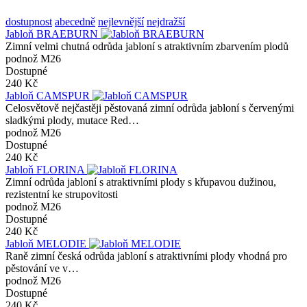
dostupnost
abecedně
nejlevnější
nejdražší
Jabloň BRAEBURN
Zimní velmi chutná odrůda jabloní s atraktivním zbarvením plodů
podnož M26
Dostupné
240 Kč
Jabloň CAMSPUR
Celosvětově nejčastěji pěstovaná zimní odrůda jabloní s červenými
sladkými plody, mutace Red…
podnož M26
Dostupné
240 Kč
Jabloň FLORINA
Zimní odrůda jabloní s atraktivními plody s křupavou dužinou,
rezistentní ke strupovitosti
podnož M26
Dostupné
240 Kč
Jabloň MELODIE
Raně zimní česká odrůda jabloní s atraktivními plody vhodná pro
pěstování ve v…
podnož M26
Dostupné
240 Kč