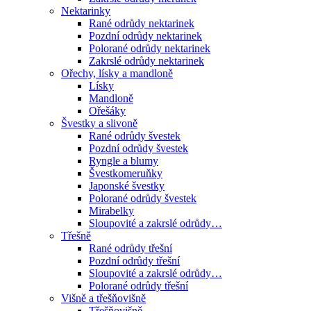
Nektarinky
Rané odrůdy nektarinek
Pozdní odrůdy nektarinek
Polorané odrůdy nektarinek
Zakrslé odrůdy nektarinek
Ořechy, lísky a mandloně
Lísky
Mandloně
Ořešáky
Švestky a slivoně
Rané odrůdy švestek
Pozdní odrůdy švestek
Ryngle a blumy
Švestkomeruňky
Japonské švestky
Polorané odrůdy švestek
Mirabelky
Sloupovité a zakrslé odrůdy…
Třešně
Rané odrůdy třešní
Pozdní odrůdy třešní
Sloupovité a zakrslé odrůdy…
Polorané odrůdy třešní
Višně a třešňovišně
Třešňovišně