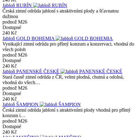
Jabloň RUBÍN
Česká zimní odrůda jabloní s atraktivními plody a šťavnatou
dužinou
podnož M26
Dostupné
240 Kč
Jabloň GOLD BOHEMIA
Vynikající zimní odrůda pro přímý konzum a konzervaci, vhodná do
všech poloh
podnož M26
Dostupné
240 Kč
Jabloň PANENSKÉ ČESKÉ
Stará časně zimní odrůda z ČR, velmi plodná, chutná a odolná,
vhodná do všech…
podnož M26
Dostupné
240 Kč
Jabloň ŠAMPION
Česká zimní odrůda jabloní s atraktivními plody vhodná pro přímý
konzum i…
podnož M26
Dostupné
240 Kč