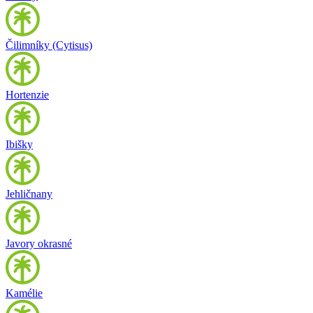
Čilimníky (Cytisus)
Hortenzie
Ibišky
Jehličnany
Javory okrasné
Kamélie