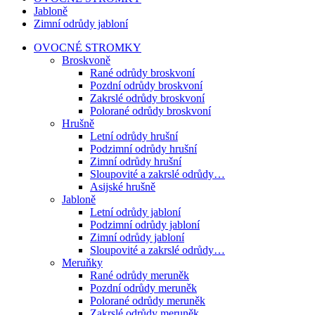
Jabloně
Zimní odrůdy jabloní
OVOCNÉ STROMKY
Broskvoně
Rané odrůdy broskvoní
Pozdní odrůdy broskvoní
Zakrslé odrůdy broskvoní
Polorané odrůdy broskvoní
Hrušně
Letní odrůdy hrušní
Podzimní odrůdy hrušní
Zimní odrůdy hrušní
Sloupovité a zakrslé odrůdy…
Asijské hrušně
Jabloně
Letní odrůdy jabloní
Podzimní odrůdy jabloní
Zimní odrůdy jabloní
Sloupovité a zakrslé odrůdy…
Meruňky
Rané odrůdy meruněk
Pozdní odrůdy meruněk
Polorané odrůdy meruněk
Zakrslé odrůdy meruněk