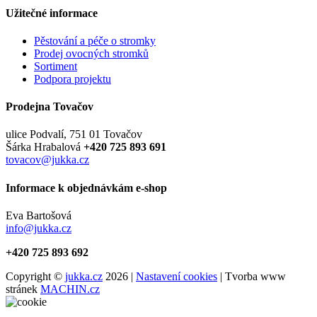
Užitečné informace
Pěstování a péče o stromky
Prodej ovocných stromků
Sortiment
Podpora projektu
Prodejna Tovačov
ulice Podvalí, 751 01 Tovačov
Šárka Hrabalová
+420 725 893 691
tovacov@jukka.cz
Informace k objednávkám e-shop
Eva Bartošová
info@jukka.cz
+420 725 893 692
Copyright ©
jukka.cz
2026 |
Nastavení cookies
| Tvorba www
stránek
MACHIN.cz