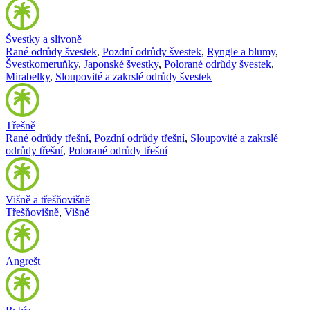
Švestky a slivoně
Rané odrůdy švestek
,
Pozdní odrůdy švestek
,
Ryngle a blumy
,
Švestkomeruňky
,
Japonské švestky
,
Polorané odrůdy švestek
,
Mirabelky
,
Sloupovité a zakrslé odrůdy švestek
Třešně
Rané odrůdy třešní
,
Pozdní odrůdy třešní
,
Sloupovité a zakrslé
odrůdy třešní
,
Polorané odrůdy třešní
Višně a třešňovišně
Třešňovišně
,
Višně
Angrešt