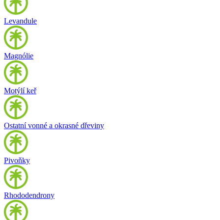
Levandule
Magnólie
Motýlí keř
Ostatní vonné a okrasné dřeviny
Pivoňky
Rhododendrony