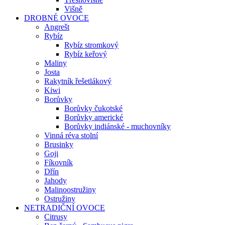
Višně
DROBNÉ OVOCE
Angrešt
Rybíz
Rybíz stromkový
Rybíz keřový
Maliny
Josta
Rakytník řešetlákový
Kiwi
Borůvky
Borůvky čukotské
Borůvky americké
Borůvky indiánské - muchovníky
Vinná réva stolní
Brusinky
Goji
Fíkovník
Dřín
Jahody
Malinoostružiny
Ostružiny
NETRADIČNÍ OVOCE
Citrusy