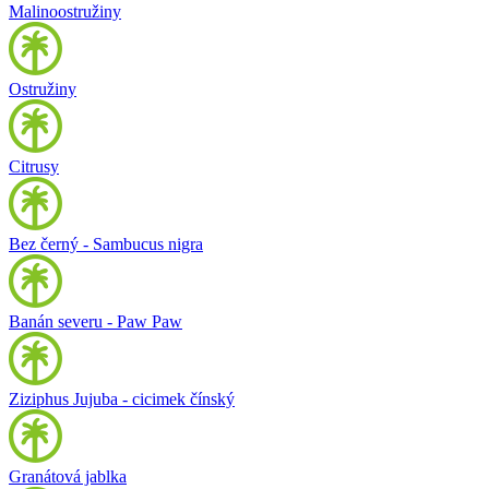
Malinoostružiny
Ostružiny
Citrusy
Bez černý - Sambucus nigra
Banán severu - Paw Paw
Ziziphus Jujuba - cicimek čínský
Granátová jablka