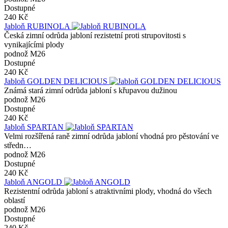
Dostupné
240 Kč
Jabloň RUBINOLA
Česká zimní odrůda jabloní rezistetní proti strupovitosti s
vynikajícími plody
podnož M26
Dostupné
240 Kč
Jabloň GOLDEN DELICIOUS
Známá stará zimní odrůda jabloní s křupavou dužinou
podnož M26
Dostupné
240 Kč
Jabloň SPARTAN
Velmi rozšířená raně zimní odrůda jabloní vhodná pro pěstování ve
středn…
podnož M26
Dostupné
240 Kč
Jabloň ANGOLD
Rezistentní odrůda jabloní s atraktivními plody, vhodná do všech
oblastí
podnož M26
Dostupné
240 Kč