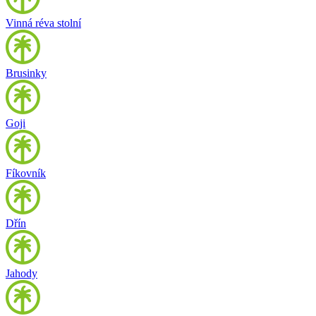
Vinná réva stolní
Brusinky
Goji
Fíkovník
Dřín
Jahody