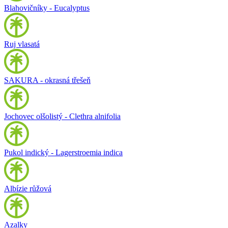
Blahovičníky - Eucalyptus
Ruj vlasatá
SAKURA - okrasná třešeň
Jochovec olšolistý - Clethra alnifolia
Pukol indický - Lagerstroemia indica
Albízie růžová
Azalky