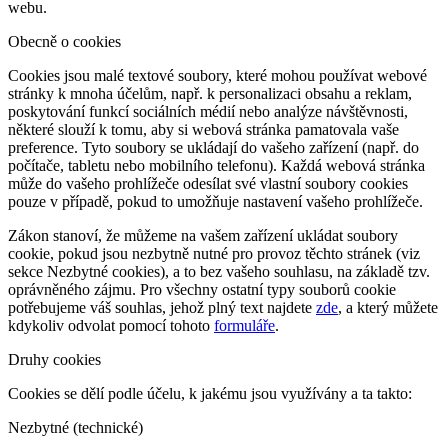
webu.
Obecně o cookies
Cookies jsou malé textové soubory, které mohou používat webové
stránky k mnoha účelům, např. k personalizaci obsahu a reklam,
poskytování funkcí sociálních médií nebo analýze návštěvnosti,
některé slouží k tomu, aby si webová stránka pamatovala vaše
preference. Tyto soubory se ukládají do vašeho zařízení (např. do
počítače, tabletu nebo mobilního telefonu). Každá webová stránka
může do vašeho prohlížeče odesílat své vlastní soubory cookies
pouze v případě, pokud to umožňuje nastavení vašeho prohlížeče.
Zákon stanoví, že můžeme na vašem zařízení ukládat soubory
cookie, pokud jsou nezbytně nutné pro provoz těchto stránek (viz
sekce Nezbytné cookies), a to bez vašeho souhlasu, na základě tzv.
oprávněného zájmu. Pro všechny ostatní typy souborů cookie
potřebujeme váš souhlas, jehož plný text najdete
zde
, a který můžete
kdykoliv odvolat pomocí tohoto
formuláře
.
Druhy cookies
Cookies se dělí podle účelu, k jakému jsou využívány a ta takto:
Nezbytné (technické)