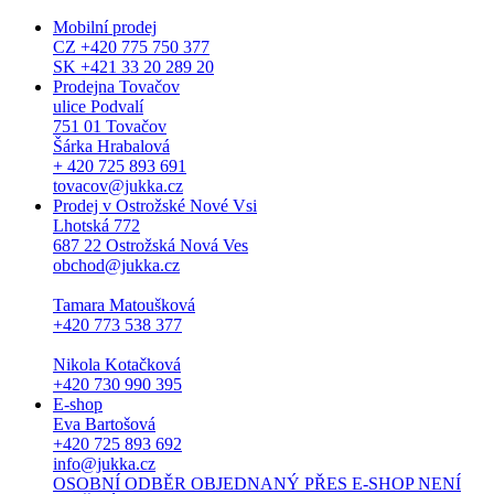
Mobilní prodej
CZ +420 775 750 377
SK +421 33 20 289 20
Prodejna Tovačov
ulice Podvalí
751 01 Tovačov
Šárka Hrabalová
+ 420 725 893 691
tovacov@jukka.cz
Prodej v Ostrožské Nové Vsi
Lhotská 772
687 22 Ostrožská Nová Ves
obchod@jukka.cz
Tamara Matoušková
+420 773 538 377
Nikola Kotačková
+420 730 990 395
E-shop
Eva Bartošová
+420 725 893 692
info@jukka.cz
OSOBNÍ ODBĚR OBJEDNANÝ PŘES E-SHOP NENÍ