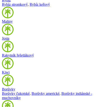
Rybíz
Rybíz stromkový
,
Rybíz keřový
Maliny
Josta
Rakytník řešetlákový
Kiwi
Borůvky
Borůvky čukotské
,
Borůvky americké
,
Borůvky indiánské -
muchovníky