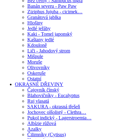
Bez černý - Sambucus nigra
Banán severu - Paw Paw
Ziziphus Jujuba - cicimek…
Granátová jablka
Hlošiny
Jedlé jeřáby
Kaki - Tomel japonský
Kaštany jedlé
Kdouloně
Liči - Jahodový strom
Mišpule
Moruše
Olivovníky
Oskeruše
Ostatní
OKRASNÉ DŘEVINY
Čajovník čínský
Blahovičníky - Eucalyptus
Ruj vlasatá
SAKURA - okrasná třešeň
Jochovec olšolistý - Clethra…
Pukol indický - Lagerstroemia…
Albízie růžová
Azalky
Čilimníky (Cytisus)