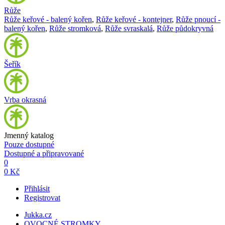
Růže
Růže keřové - balený kořen
,
Růže keřové - kontejner
,
Růže pnoucí -
balený kořen
,
Růže stromková
,
Růže svraskalá
,
Růže půdokryvná
Šeřík
Vrba okrasná
Jmenný katalog
Pouze dostupné
Dostupné a připravované
0
0 Kč
Přihlásit
Registrovat
Jukka.cz
OVOCNÉ STROMKY