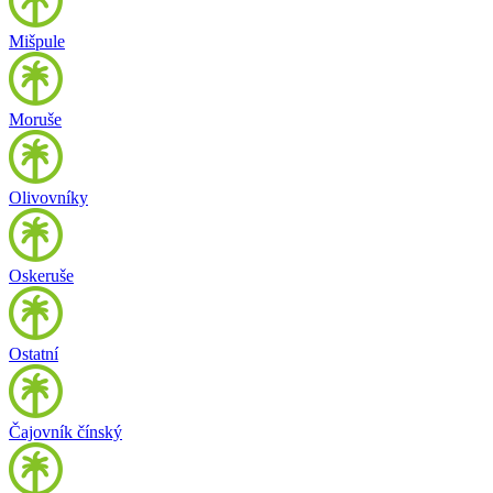
Mišpule
Moruše
Olivovníky
Oskeruše
Ostatní
Čajovník čínský