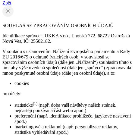
Zpět
SOUHLAS SE ZPRACOVÁNÍM OSOBNÍCH ÚDAJŮ
Identifikace správce: JUKKA s.r.o., Lhotská 772, 68722 Ostrožská
Nová Ves, IČ: 25502182.
V souladu s ustanoveními Nařízení Evropského parlamentu a Rady
EU 2016/679 o ochraně fyzických osob, v souvislosti se
zpracováním osobních údajů (dále jen „Nařízení“) souhlasím tímto s
tím, aby výše uvedená společnost (dále jen „správce“) zpracovávala
mnou poskytnuté osobní údaje (dále jen osobní údaje), a to:
cookies
pro účely:
(1)
statistické
(např. doba vaší návštěvy našich stránek,
nejčastěji používaná část webu apod.)
preferenční (např. identifikace prohlížeče, jazykové nastavení
apod.)
marketingové a reklamní (např. personalizace reklamy,
statistika vyhledávání apod.)