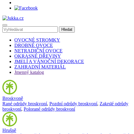
OVOCNÉ STROMKY
DROBNÉ OVOCE
NETRADIČNÍ OVOCE
OKRASNÉ DŘEVINY
JMELÍ A VÁNOČNÍ DEKORACE
ZAHRADNÍ MATERIÁL
Jmenný katalog
Broskvoně
Rané odrůdy broskvoní
,
Pozdní odrůdy broskvoní
,
Zakrslé odrůdy
broskvoní
,
Polorané odrůdy broskvoní
Hrušně