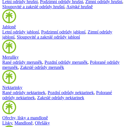
Letní odrůdy hrušní
,
Podzimní odrůdy hrušní
,
Zimní odrůdy hrušní
,
Sloupovité a zakrslé odrůdy hrušní
,
Asijské hrušně
Jabloně
Letní odrůdy jabloní
,
Podzimní odrůdy jabloní
,
Zimní odrůdy
jabloní
,
Sloupovité a zakrslé odrůdy jabloní
Meruňky
Rané odrůdy meruněk
,
Pozdní odrůdy meruněk
,
Polorané odrůdy
meruněk
,
Zakrslé odrůdy meruněk
Nektarinky
Rané odrůdy nektarinek
,
Pozdní odrůdy nektarinek
,
Polorané
odrůdy nektarinek
,
Zakrslé odrůdy nektarinek
Ořechy, lísky a mandloně
Lísky
,
Mandloně
,
Ořešáky