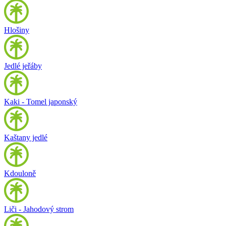
Hlošiny
Jedlé jeřáby
Kaki - Tomel japonský
Kaštany jedlé
Kdouloně
Liči - Jahodový strom