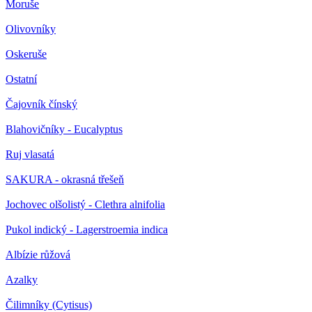
Moruše
Olivovníky
Oskeruše
Ostatní
Čajovník čínský
Blahovičníky - Eucalyptus
Ruj vlasatá
SAKURA - okrasná třešeň
Jochovec olšolistý - Clethra alnifolia
Pukol indický - Lagerstroemia indica
Albízie růžová
Azalky
Čilimníky (Cytisus)