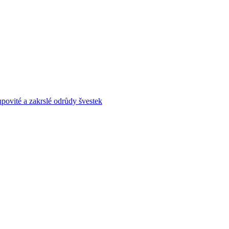
povité a zakrslé odrůdy švestek