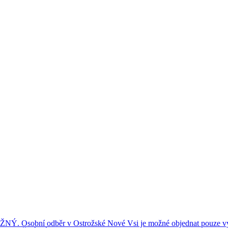
ní odběr v Ostrožské Nové Vsi je možné objednat pouze výše