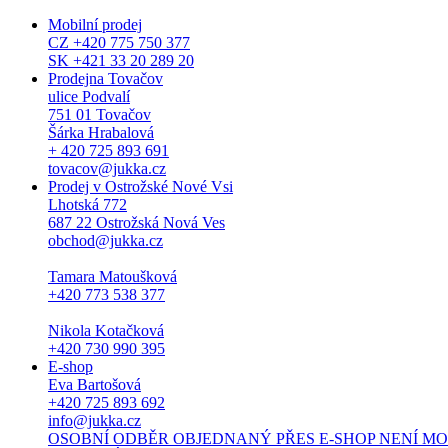
Mobilní prodej
CZ +420 775 750 377
SK +421 33 20 289 20
Prodejna Tovačov
ulice Podvalí
751 01 Tovačov
Šárka Hrabalová
+ 420 725 893 691
tovacov@jukka.cz
Prodej v Ostrožské Nové Vsi
Lhotská 772
687 22 Ostrožská Nová Ves
obchod@jukka.cz
Tamara Matoušková
+420 773 538 377
Nikola Kotačková
+420 730 990 395
E-shop
Eva Bartošová
+420 725 893 692
info@jukka.cz
OSOBNÍ ODBĚR OBJEDNANÝ PŘES E-SHOP NENÍ MOŽNÝ. Osob