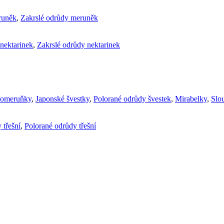
runěk
,
Zakrslé odrůdy meruněk
nektarinek
,
Zakrslé odrůdy nektarinek
komeruňky
,
Japonské švestky
,
Polorané odrůdy švestek
,
Mirabelky
,
Slou
 třešní
,
Polorané odrůdy třešní