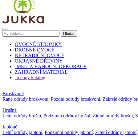
OVOCNÉ STROMKY
DROBNÉ OVOCE
NETRADIČNÍ OVOCE
OKRASNÉ DŘEVINY
JMELÍ A VÁNOČNÍ DEKORACE
ZAHRADNÍ MATERIÁL
Jmenný katalog
Broskvoně
Rané odrůdy broskvoní
,
Pozdní odrůdy broskvoní
,
Zakrslé odrůdy b
Hrušně
Letní odrůdy hrušní
,
Podzimní odrůdy hrušní
,
Zimní odrůdy hrušní
,
S
Jabloně
Letní odrůdy jabloní
,
Podzimní odrůdy jabloní
,
Zimní odrůdy jabloní