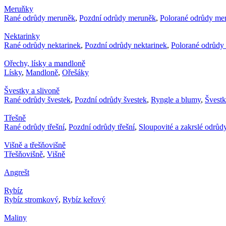
Meruňky
Rané odrůdy meruněk
,
Pozdní odrůdy meruněk
,
Polorané odrůdy me
Nektarinky
Rané odrůdy nektarinek
,
Pozdní odrůdy nektarinek
,
Polorané odrůdy 
Ořechy, lísky a mandloně
Lísky
,
Mandloně
,
Ořešáky
Švestky a slivoně
Rané odrůdy švestek
,
Pozdní odrůdy švestek
,
Ryngle a blumy
,
Švest
Třešně
Rané odrůdy třešní
,
Pozdní odrůdy třešní
,
Sloupovité a zakrslé odrůdy
Višně a třešňovišně
Třešňovišně
,
Višně
Angrešt
Rybíz
Rybíz stromkový
,
Rybíz keřový
Maliny