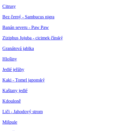
Citrusy
Bez černý - Sambucus nigra
Banán severu - Paw Paw
Ziziphus Jujuba - cicimek čínský
Granátová jablka
Hlošiny
Jedlé jeřáby
Kaki - Tomel japonský
Kaštany jedlé
Kdouloně
Liči - Jahodový strom
Mišpule