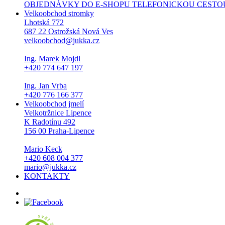
OBJEDNÁVKY DO E-SHOPU TELEFONICKOU CESTOU NEPŘI
Velkoobchod stromky
Lhotská 772
687 22 Ostrožská Nová Ves
velkoobchod@jukka.cz
Ing. Marek Mojdl
+420 774 647 197
Ing. Jan Vrba
+420 776 166 377
Velkoobchod jmelí
Velkotržnice Lipence
K Radotínu 492
156 00 Praha-Lipence
Mario Keck
+420 608 004 377
mario@jukka.cz
KONTAKTY