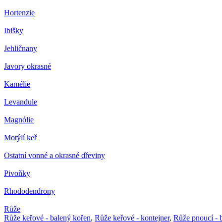
Hortenzie
Ibišky
Jehličnany
Javory okrasné
Kamélie
Levandule
Magnólie
Motýlí keř
Ostatní vonné a okrasné dřeviny
Pivoňky
Rhododendrony
Růže
Růže keřové - balený kořen
,
Růže keřové - kontejner
,
Růže pnoucí - 