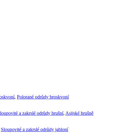
roskvoní
,
Polorané odrůdy broskvoní
loupovité a zakrslé odrůdy hrušní
,
Asijské hrušně
,
Sloupovité a zakrslé odrůdy jabloní