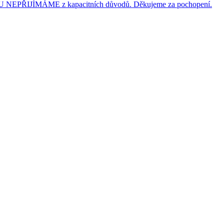
JÍMÁME z kapacitních důvodů. Děkujeme za pochopení.