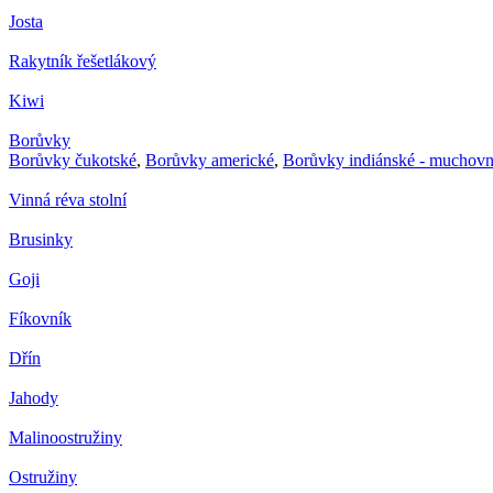
Josta
Rakytník řešetlákový
Kiwi
Borůvky
Borůvky čukotské
,
Borůvky americké
,
Borůvky indiánské - muchovn
Vinná réva stolní
Brusinky
Goji
Fíkovník
Dřín
Jahody
Malinoostružiny
Ostružiny