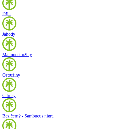
Dřín
Jahody
Malinoostružiny
Ostružiny
Citrusy
Bez černý - Sambucus nigra