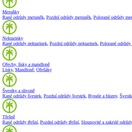
Meruňky
Rané odrůdy meruněk
,
Pozdní odrůdy meruněk
,
Polorané odrůdy me
Nektarinky
Rané odrůdy nektarinek
,
Pozdní odrůdy nektarinek
,
Polorané odrůdy 
Ořechy, lísky a mandloně
Lísky
,
Mandloně
,
Ořešáky
Švestky a slivoně
Rané odrůdy švestek
,
Pozdní odrůdy švestek
,
Ryngle a blumy
,
Švest
Třešně
Rané odrůdy třešní
,
Pozdní odrůdy třešní
,
Sloupovité a zakrslé odrůdy