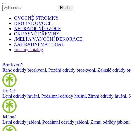
OVOCNÉ STROMKY
DROBNÉ OVOCE
NETRADIČNÍ OVOCE
OKRASNÉ DŘEVINY
JMELÍ A VÁNOČNÍ DEKORACE
ZAHRADNÍ MATERIÁL
Jmenný katalog
Broskvoně
Rané odrůdy broskvoní
,
Pozdní odrůdy broskvoní
,
Zakrslé odrůdy b
Hrušně
Letní odrůdy hrušní
,
Podzimní odrůdy hrušní
,
Zimní odrůdy hrušní
,
S
Jabloně
Letní odrůdy jabloní
,
Podzimní odrůdy jabloní
,
Zimní odrůdy jabloní