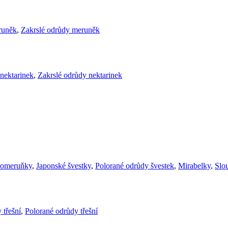
runěk
,
Zakrslé odrůdy meruněk
nektarinek
,
Zakrslé odrůdy nektarinek
komeruňky
,
Japonské švestky
,
Polorané odrůdy švestek
,
Mirabelky
,
Slou
 třešní
,
Polorané odrůdy třešní