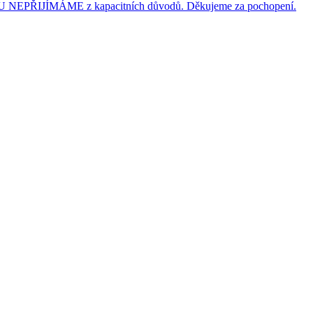
JÍMÁME z kapacitních důvodů. Děkujeme za pochopení.