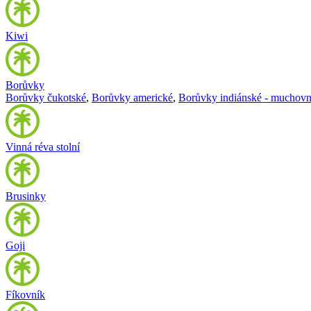
Kiwi
Borůvky
Borůvky čukotské
,
Borůvky americké
,
Borůvky indiánské - muchovn
Vinná réva stolní
Brusinky
Goji
Fíkovník