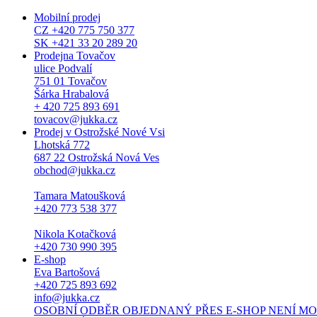
Mobilní prodej
CZ +420 775 750 377
SK +421 33 20 289 20
Prodejna Tovačov
ulice Podvalí
751 01 Tovačov
Šárka Hrabalová
+ 420 725 893 691
tovacov@jukka.cz
Prodej v Ostrožské Nové Vsi
Lhotská 772
687 22 Ostrožská Nová Ves
obchod@jukka.cz
Tamara Matoušková
+420 773 538 377
Nikola Kotačková
+420 730 990 395
E-shop
Eva Bartošová
+420 725 893 692
info@jukka.cz
OSOBNÍ ODBĚR OBJEDNANÝ PŘES E-SHOP NENÍ MOŽNÝ. Osob