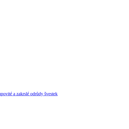
povité a zakrslé odrůdy švestek