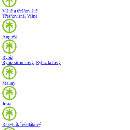
Višně a třešňovišně
Třešňovišně
,
Višně
Angrešt
Rybíz
Rybíz stromkový
,
Rybíz keřový
Maliny
Josta
Rakytník řešetlákový