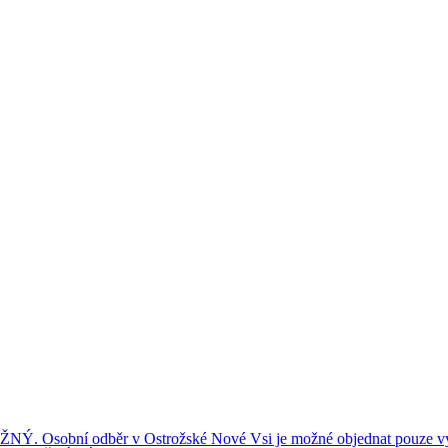
ní odběr v Ostrožské Nové Vsi je možné objednat pouze výše