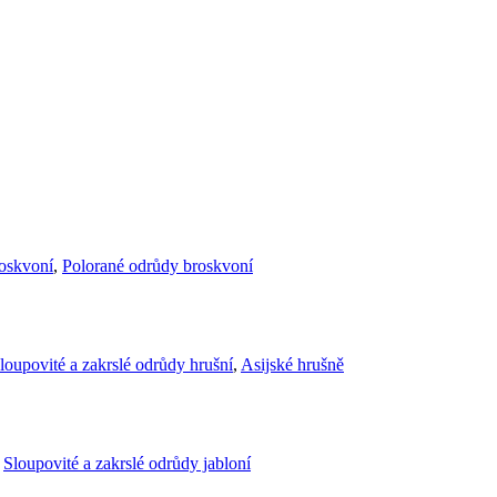
roskvoní
,
Polorané odrůdy broskvoní
loupovité a zakrslé odrůdy hrušní
,
Asijské hrušně
,
Sloupovité a zakrslé odrůdy jabloní