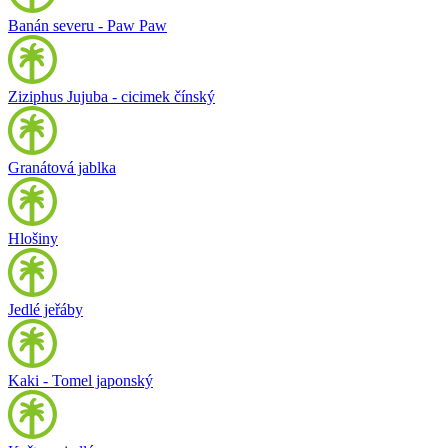
Banán severu - Paw Paw
Ziziphus Jujuba - cicimek čínský
Granátová jablka
Hlošiny
Jedlé jeřáby
Kaki - Tomel japonský