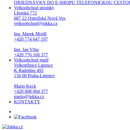
OBJEDNÁVKY DO E-SHOPU TELEFONICKOU CESTOU NEPŘI
Velkoobchod stromky
Lhotská 772
687 22 Ostrožská Nová Ves
velkoobchod@jukka.cz
Ing. Marek Mojdl
+420 774 647 197
Ing. Jan Vrba
+420 776 166 377
Velkoobchod jmelí
Velkotržnice Lipence
K Radotínu 492
156 00 Praha-Lipence
Mario Keck
+420 608 004 377
mario@jukka.cz
KONTAKTY