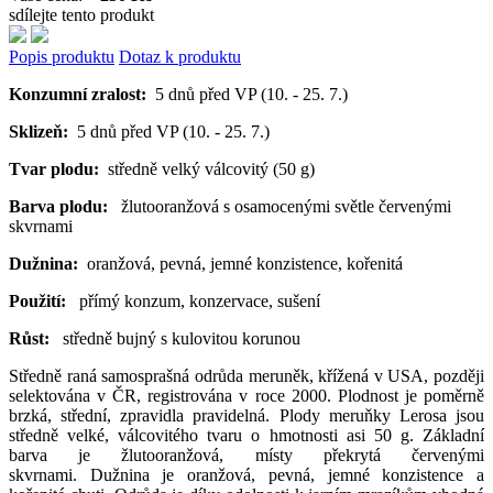
sdílejte tento produkt
Popis produktu
Dotaz k produktu
Konzumní zralost:
5 dnů před VP (10. - 25. 7.)
Sklizeň:
5 dnů před VP (10. - 25. 7.)
Tvar plodu:
středně velký válcovitý (50 g)
Barva plodu:
žlutooranžová s osamocenými světle červenými
skvrnami
Dužnina:
oranžová, pevná, jemné konzistence, kořenitá
Použití:
přímý konzum, konzervace, sušení
Růst:
středně bujný s kulovitou korunou
Středně raná samosprašná odrůda meruněk, křížená v USA, později
selektována v ČR, registrována v roce 2000. Plodnost je poměrně
brzká, střední, zpravidla pravidelná. Plody meruňky Lerosa jsou
středně velké, válcovitého tvaru o hmotnosti asi 50 g. Základní
barva je žlutooranžová, místy překrytá červenými
skvrnami. Dužnina je oranžová, pevná, jemné konzistence a