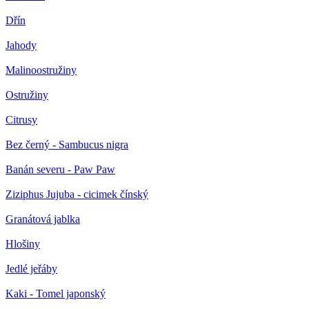
Dřín
Jahody
Malinoostružiny
Ostružiny
Citrusy
Bez černý - Sambucus nigra
Banán severu - Paw Paw
Ziziphus Jujuba - cicimek čínský
Granátová jablka
Hlošiny
Jedlé jeřáby
Kaki - Tomel japonský