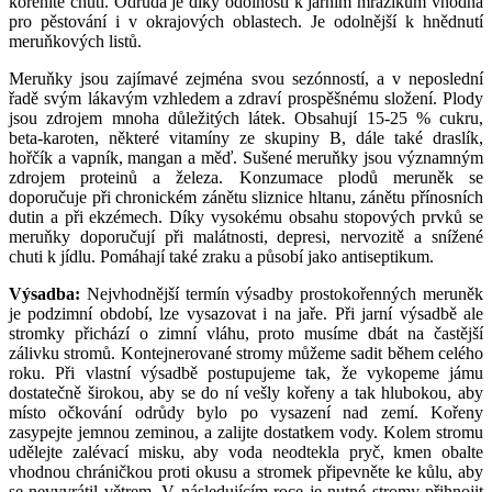
kořenité chuti. Odrůda je díky odolnosti k jarním mrazíkům vhodná
pro pěstování i v okrajových oblastech. Je odolnější k hnědnutí
meruňkových listů.
Meruňky jsou zajímavé zejména svou sezónností, a v neposlední
řadě svým lákavým vzhledem a zdraví prospěšnému složení. Plody
jsou zdrojem mnoha důležitých látek. Obsahují 15-25 % cukru,
beta-karoten, některé vitamíny ze skupiny B, dále také draslík,
hořčík a vapník, mangan a měď. Sušené meruňky jsou významným
zdrojem proteinů a železa. Konzumace plodů meruněk se
doporučuje při chronickém zánětu sliznice hltanu, zánětu přínosních
dutin a při ekzémech. Díky vysokému obsahu stopových prvků se
meruňky doporučují při malátnosti, depresi, nervozitě a snížené
chuti k jídlu. Pomáhají také zraku a působí jako antiseptikum.
Výsadba:
Nejvhodnější termín výsadby prostokořenných meruněk
je podzimní období, lze vysazovat i na jaře. Při jarní výsadbě ale
stromky přichází o zimní vláhu, proto musíme dbát na častější
zálivku stromů. Kontejnerované stromy můžeme sadit během celého
roku. Při vlastní výsadbě postupujeme tak, že vykopeme jámu
dostatečně širokou, aby se do ní vešly kořeny a tak hlubokou, aby
místo očkování odrůdy bylo po vysazení nad zemí. Kořeny
zasypejte jemnou zeminou, a zalijte dostatkem vody. Kolem stromu
udělejte zalévací misku, aby voda neodtekla pryč, kmen obalte
vhodnou chráničkou proti okusu a stromek připevněte ke kůlu, aby
se nevyvrátil větrem. V následujícím roce je nutné stromy přihnojit