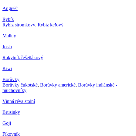
Angrešt
Rybíz
Rybíz stromkový
,
Rybíz keřový
Maliny
Josta
Rakytník řešetlákový
Kiwi
Borůvky
Borůvky čukotské
,
Borůvky americké
,
Borůvky indiánské -
muchovníky
Vinná réva stolní
Brusinky
Goji
Fíkovník