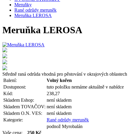
Meruňky
Rané odrůdy meruněk
Meruňka LEROSA
Meruňka LEROSA
Středně raná odrůda vhodná pro pěstování v okrajových oblastech
Balení:
Volný kořen
Dostupnost:
tuto položku nemáme aktuálně v nabídce
Kód:
238,27
Skladem Eshop:
není skladem
Skladem TOVAČOV:
není skladem
Skladem O.N. VES:
není skladem
Kategorie:
Rané odrůdy meruněk
podnož Myrobalán
Vaše cena:
250 Kč