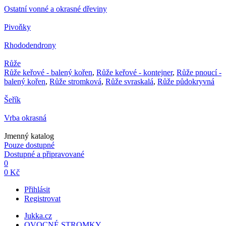
Ostatní vonné a okrasné dřeviny
Pivoňky
Rhododendrony
Růže
Růže keřové - balený kořen
,
Růže keřové - kontejner
,
Růže pnoucí -
balený kořen
,
Růže stromková
,
Růže svraskalá
,
Růže půdokryvná
Šeřík
Vrba okrasná
Jmenný katalog
Pouze dostupné
Dostupné a připravované
0
0 Kč
Přihlásit
Registrovat
Jukka.cz
OVOCNÉ STROMKY