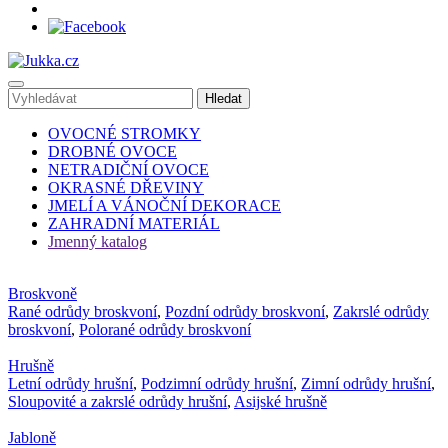
OVOCNÉ STROMKY
DROBNÉ OVOCE
NETRADIČNÍ OVOCE
OKRASNÉ DŘEVINY
JMELÍ A VÁNOČNÍ DEKORACE
ZAHRADNÍ MATERIÁL
Jmenný katalog
Broskvoně
Rané odrůdy broskvoní
,
Pozdní odrůdy broskvoní
,
Zakrslé odrůdy
broskvoní
,
Polorané odrůdy broskvoní
Hrušně
Letní odrůdy hrušní
,
Podzimní odrůdy hrušní
,
Zimní odrůdy hrušní
,
Sloupovité a zakrslé odrůdy hrušní
,
Asijské hrušně
Jabloně