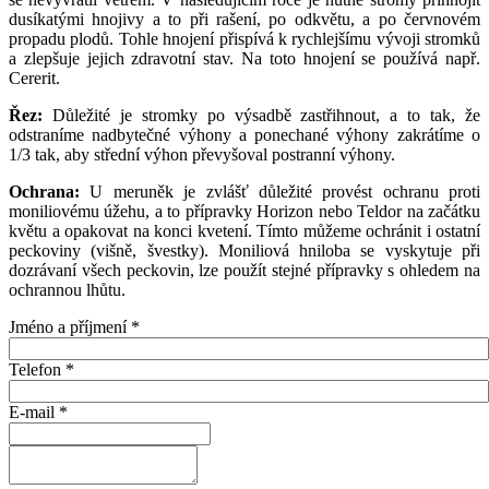
dusíkatými hnojivy a to při rašení, po odkvětu, a po červnovém
propadu plodů. Tohle hnojení přispívá k rychlejšímu vývoji stromků
a zlepšuje jejich zdravotní stav. Na toto hnojení se používá např.
Cererit.
Řez:
Důležité je stromky po výsadbě zastřihnout, a to tak, že
odstraníme nadbytečné výhony a ponechané výhony zakrátíme o
1/3 tak, aby střední výhon převyšoval postranní výhony.
Ochrana:
U meruněk je zvlášť důležité provést ochranu proti
moniliovému úžehu, a to přípravky Horizon nebo Teldor na začátku
květu a opakovat na konci kvetení. Tímto můžeme ochránit i ostatní
peckoviny (višně, švestky). Moniliová hniloba se vyskytuje při
dozrávaní všech peckovin, lze použít stejné přípravky s ohledem na
ochrannou lhůtu.
Jméno a příjmení
*
Telefon
*
E-mail
*