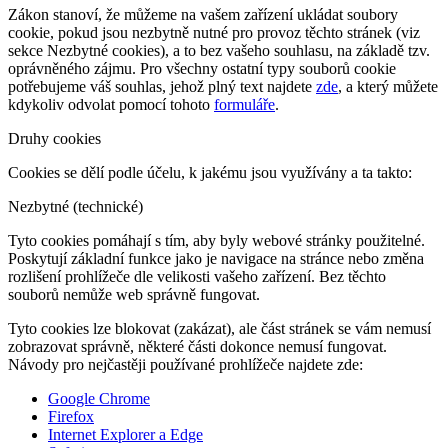
Zákon stanoví, že můžeme na vašem zařízení ukládat soubory
cookie, pokud jsou nezbytně nutné pro provoz těchto stránek (viz
sekce Nezbytné cookies), a to bez vašeho souhlasu, na základě tzv.
oprávněného zájmu. Pro všechny ostatní typy souborů cookie
potřebujeme váš souhlas, jehož plný text najdete
zde
, a který můžete
kdykoliv odvolat pomocí tohoto
formuláře
.
Druhy cookies
Cookies se dělí podle účelu, k jakému jsou využívány a ta takto:
Nezbytné (technické)
Tyto cookies pomáhají s tím, aby byly webové stránky použitelné.
Poskytují základní funkce jako je navigace na stránce nebo změna
rozlišení prohlížeče dle velikosti vašeho zařízení. Bez těchto
souborů nemůže web správně fungovat.
Tyto cookies lze blokovat (zakázat), ale část stránek se vám nemusí
zobrazovat správně, některé části dokonce nemusí fungovat.
Návody pro nejčastěji používané prohlížeče najdete zde:
Google Chrome
Firefox
Internet Explorer a Edge