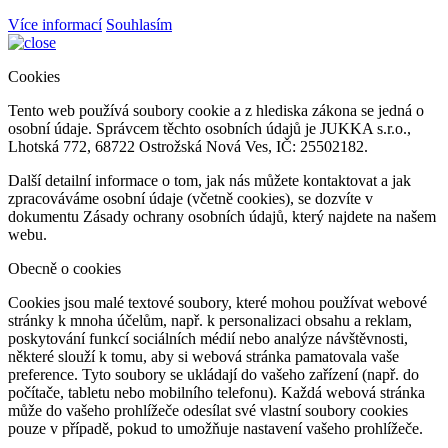
Více informací
Souhlasím
Cookies
Tento web používá soubory cookie a z hlediska zákona se jedná o
osobní údaje. Správcem těchto osobních údajů je JUKKA s.r.o.,
Lhotská 772, 68722 Ostrožská Nová Ves, IČ: 25502182.
Další detailní informace o tom, jak nás můžete kontaktovat a jak
zpracováváme osobní údaje (včetně cookies), se dozvíte v
dokumentu Zásady ochrany osobních údajů, který najdete na našem
webu.
Obecně o cookies
Cookies jsou malé textové soubory, které mohou používat webové
stránky k mnoha účelům, např. k personalizaci obsahu a reklam,
poskytování funkcí sociálních médií nebo analýze návštěvnosti,
některé slouží k tomu, aby si webová stránka pamatovala vaše
preference. Tyto soubory se ukládají do vašeho zařízení (např. do
počítače, tabletu nebo mobilního telefonu). Každá webová stránka
může do vašeho prohlížeče odesílat své vlastní soubory cookies
pouze v případě, pokud to umožňuje nastavení vašeho prohlížeče.