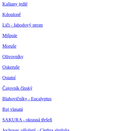
Kaštany jedlé
Kdouloně
Liči - Jahodový strom
Mišpule
Moruše
Olivovníky
Oskeruše
Ostatní
Čajovník čínský
Blahovičníky - Eucalyptus
Ruj vlasatá
SAKURA - okrasná třešeň
Jochovec olšolistý - Clethra alnifolia