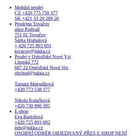
Mobilní prodej
CZ +420 775 750 377
SK +421 33 20 289 20
Prodejna Tovačov
ulice Podvalí
751 01 Tovačov
Šárka Hrabalová
+ 420 725 893 691
tovacov@jukka.cz
Prodej v Ostrožské Nové Vsi
Lhotská 772
687 22 Ostrožská Nová Ves
obchod@jukka.cz
Tamara Matoušková
+420 773 538 377
Nikola Kotačková
+420 730 990 395
E-shop
Eva Bartošová
+420 725 893 692
info@jukka.cz
OSOBNÍ ODBĚR OBJEDNANÝ PŘES E-SHOP NENÍ