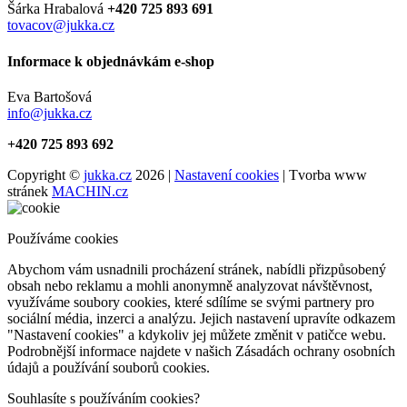
Šárka Hrabalová
+420 725 893 691
tovacov@jukka.cz
Informace k objednávkám e-shop
Eva Bartošová
info@jukka.cz
+420 725 893 692
Copyright ©
jukka.cz
2026 |
Nastavení cookies
| Tvorba www
stránek
MACHIN.cz
Používáme cookies
Abychom vám usnadnili procházení stránek, nabídli přizpůsobený
obsah nebo reklamu a mohli anonymně analyzovat návštěvnost,
využíváme soubory cookies, které sdílíme se svými partnery pro
sociální média, inzerci a analýzu. Jejich nastavení upravíte odkazem
"Nastavení cookies" a kdykoliv jej můžete změnit v patičce webu.
Podrobnější informace najdete v našich Zásadách ochrany osobních
údajů a používání souborů cookies.
Souhlasíte s používáním cookies?