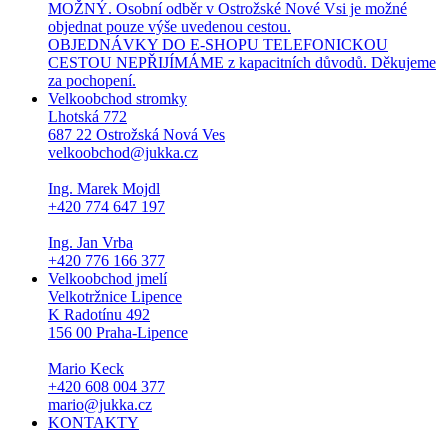
MOŽNÝ. Osobní odběr v Ostrožské Nové Vsi je možné
objednat pouze výše uvedenou cestou.
OBJEDNÁVKY DO E-SHOPU TELEFONICKOU
CESTOU NEPŘIJÍMÁME z kapacitních důvodů. Děkujeme
za pochopení.
Velkoobchod stromky
Lhotská 772
687 22 Ostrožská Nová Ves
velkoobchod@jukka.cz
Ing. Marek Mojdl
+420 774 647 197
Ing. Jan Vrba
+420 776 166 377
Velkoobchod jmelí
Velkotržnice Lipence
K Radotínu 492
156 00 Praha-Lipence
Mario Keck
+420 608 004 377
mario@jukka.cz
KONTAKTY