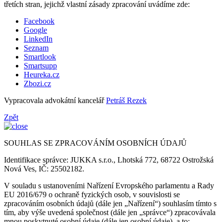
třetích stran, jejichž vlastní zásady zpracování uvádíme zde:
Facebook
Google
LinkedIn
Seznam
Smartlook
Smartsupp
Heureka.cz
Zbozi.cz
Vypracovala advokátní kancelář
Petráš Rezek
Zpět
SOUHLAS SE ZPRACOVÁNÍM OSOBNÍCH ÚDAJŮ
Identifikace správce: JUKKA s.r.o., Lhotská 772, 68722 Ostrožská
Nová Ves, IČ: 25502182.
V souladu s ustanoveními Nařízení Evropského parlamentu a Rady
EU 2016/679 o ochraně fyzických osob, v souvislosti se
zpracováním osobních údajů (dále jen „Nařízení“) souhlasím tímto s
tím, aby výše uvedená společnost (dále jen „správce“) zpracovávala
mnou poskytnuté osobní údaje (dále jen osobní údaje), a to: