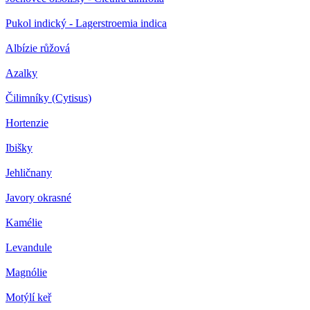
Pukol indický - Lagerstroemia indica
Albízie růžová
Azalky
Čilimníky (Cytisus)
Hortenzie
Ibišky
Jehličnany
Javory okrasné
Kamélie
Levandule
Magnólie
Motýlí keř