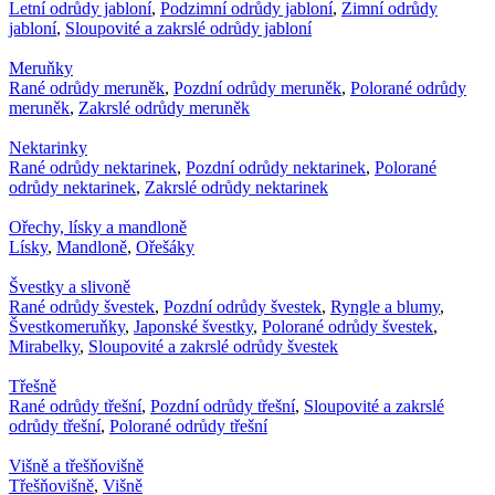
Letní odrůdy jabloní
,
Podzimní odrůdy jabloní
,
Zimní odrůdy
jabloní
,
Sloupovité a zakrslé odrůdy jabloní
Meruňky
Rané odrůdy meruněk
,
Pozdní odrůdy meruněk
,
Polorané odrůdy
meruněk
,
Zakrslé odrůdy meruněk
Nektarinky
Rané odrůdy nektarinek
,
Pozdní odrůdy nektarinek
,
Polorané
odrůdy nektarinek
,
Zakrslé odrůdy nektarinek
Ořechy, lísky a mandloně
Lísky
,
Mandloně
,
Ořešáky
Švestky a slivoně
Rané odrůdy švestek
,
Pozdní odrůdy švestek
,
Ryngle a blumy
,
Švestkomeruňky
,
Japonské švestky
,
Polorané odrůdy švestek
,
Mirabelky
,
Sloupovité a zakrslé odrůdy švestek
Třešně
Rané odrůdy třešní
,
Pozdní odrůdy třešní
,
Sloupovité a zakrslé
odrůdy třešní
,
Polorané odrůdy třešní
Višně a třešňovišně
Třešňovišně
,
Višně