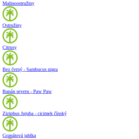
Malinoostružiny
Ostružiny
Citrusy
Bez černý - Sambucus nigra
Banán severu - Paw Paw
Ziziphus Jujuba - cicimek čínský
Granátová jablka