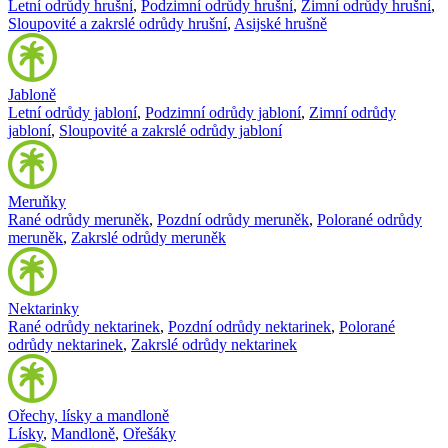
Letní odrůdy hrušní
,
Podzimní odrůdy hrušní
,
Zimní odrůdy hrušní
,
Sloupovité a zakrslé odrůdy hrušní
,
Asijské hrušně
Jabloně
Letní odrůdy jabloní
,
Podzimní odrůdy jabloní
,
Zimní odrůdy
jabloní
,
Sloupovité a zakrslé odrůdy jabloní
Meruňky
Rané odrůdy meruněk
,
Pozdní odrůdy meruněk
,
Polorané odrůdy
meruněk
,
Zakrslé odrůdy meruněk
Nektarinky
Rané odrůdy nektarinek
,
Pozdní odrůdy nektarinek
,
Polorané
odrůdy nektarinek
,
Zakrslé odrůdy nektarinek
Ořechy, lísky a mandloně
Lísky
,
Mandloně
,
Ořešáky