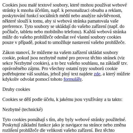
Cookies jsou malé textové soubory, které mohou používat webové
stránky k mnoha účelům, např. k personalizaci obsahu a reklam,
poskytování funkcí sociálních médií nebo analýze návštěvnosti,
některé slouží k tomu, aby si webová stránka pamatovala vaše
preference. Tyto soubory se ukládají do vašeho zařízení (např. do
počítače, tabletu nebo mobilního telefonu). Každá webová stránka
může do vašeho prohlížeče odesílat své vlastní soubory cookies
pouze v případě, pokud to umožňuje nastavení vašeho prohlížeče.
Zákon stanoví, že můžeme na vašem zařízení ukládat soubory
cookie, pokud jsou nezbytně nutné pro provoz těchto stránek (viz
sekce Nezbytné cookies), a to bez vašeho souhlasu, na základě tzv.
oprávněného zájmu. Pro všechny ostatní typy souborů cookie
potřebujeme váš souhlas, jehož plný text najdete
zde
, a který můžete
kdykoliv odvolat pomocí tohoto
formuláře
.
Druhy cookies
Cookies se dělí podle účelu, k jakému jsou využívány a ta takto:
Nezbytné (technické)
Tyto cookies pomáhají s tím, aby byly webové stránky použitelné.
Poskytují základní funkce jako je navigace na stránce nebo změna
rozlišení prohlížeče dle velikosti vašeho zařízení. Bez těchto