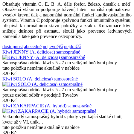
Obsahuje vitamin C, E, B, A, dále fosfor, železo, draslík a měď.
Obsažená vláknina podporuje trávení, lutein pomáhá optimalizovat
vysoký krevní tlak a napomáhá normální funkci kardiovaskulárního
systému. Vitamin C podporuje správnou funkci imunitního systému,
přispívá k normálnímu stavu pokožky a zraku. Konzumace kiwi
snižuje dušnost při astmatu, slouží jako prevence ledvinových
kamenů a také jako prevence osteoporózy.
dostupnost
abecedně
nejlevnější
nejdražší
Kiwi JENNY (A. deliciosa) samosprašné
Samosprašná odrůda kiwi s 5 - 7 cm velkými hnědými plody
tuto položku nemáme aktuálně v nabídce
320 Kč
Kiwi SOLO (A. deliciosa) samosprašné
Samosprašná odrůda kiwi s 5 - 7 cm velkými hnědými plody
pouze osobní odběr v prodejně Tovačov
320 Kč
Kiwi ZAKARPACIE (A. hybrid) samosprašné
Velkoplodý samosprašný hybrid s plody vynikající sladké chuti,
kvete až v VI, unik…
tuto položku nemáme aktuálně v nabídce
320 Kč