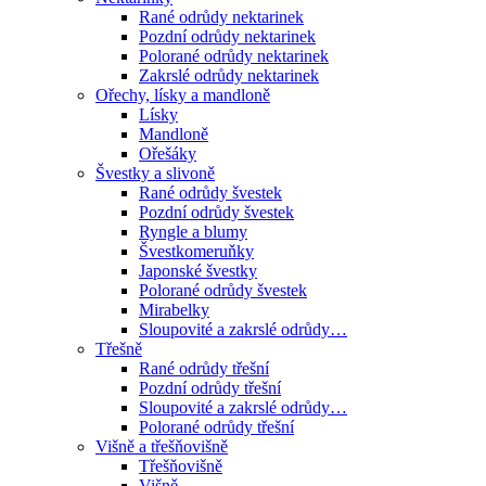
Rané odrůdy nektarinek
Pozdní odrůdy nektarinek
Polorané odrůdy nektarinek
Zakrslé odrůdy nektarinek
Ořechy, lísky a mandloně
Lísky
Mandloně
Ořešáky
Švestky a slivoně
Rané odrůdy švestek
Pozdní odrůdy švestek
Ryngle a blumy
Švestkomeruňky
Japonské švestky
Polorané odrůdy švestek
Mirabelky
Sloupovité a zakrslé odrůdy…
Třešně
Rané odrůdy třešní
Pozdní odrůdy třešní
Sloupovité a zakrslé odrůdy…
Polorané odrůdy třešní
Višně a třešňovišně
Třešňovišně
Višně