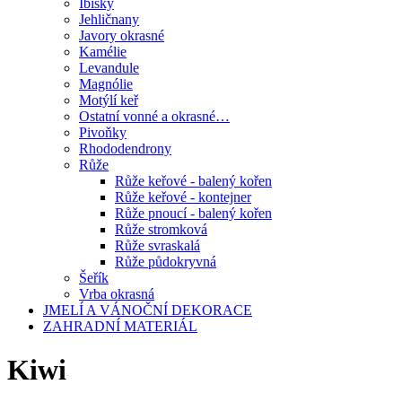
Ibišky
Jehličnany
Javory okrasné
Kamélie
Levandule
Magnólie
Motýlí keř
Ostatní vonné a okrasné…
Pivoňky
Rhododendrony
Růže
Růže keřové - balený kořen
Růže keřové - kontejner
Růže pnoucí - balený kořen
Růže stromková
Růže svraskalá
Růže půdokryvná
Šeřík
Vrba okrasná
JMELÍ A VÁNOČNÍ DEKORACE
ZAHRADNÍ MATERIÁL
Kiwi