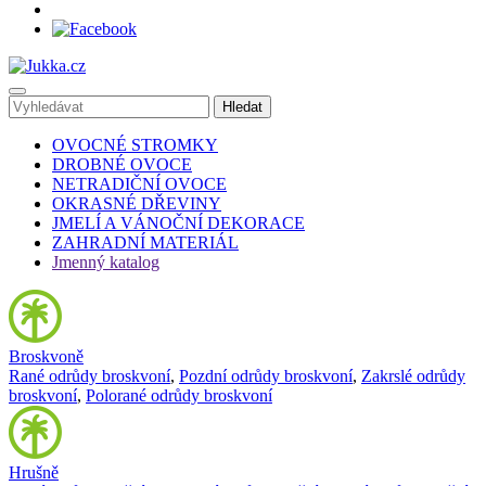
OVOCNÉ STROMKY
DROBNÉ OVOCE
NETRADIČNÍ OVOCE
OKRASNÉ DŘEVINY
JMELÍ A VÁNOČNÍ DEKORACE
ZAHRADNÍ MATERIÁL
Jmenný katalog
Broskvoně
Rané odrůdy broskvoní
,
Pozdní odrůdy broskvoní
,
Zakrslé odrůdy
broskvoní
,
Polorané odrůdy broskvoní
Hrušně