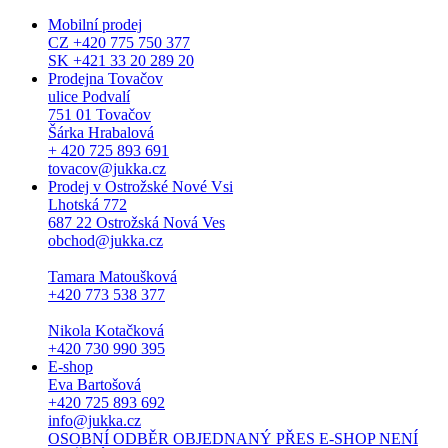
Mobilní prodej
CZ +420 775 750 377
SK +421 33 20 289 20
Prodejna Tovačov
ulice Podvalí
751 01 Tovačov
Šárka Hrabalová
+ 420 725 893 691
tovacov@jukka.cz
Prodej v Ostrožské Nové Vsi
Lhotská 772
687 22 Ostrožská Nová Ves
obchod@jukka.cz
Tamara Matoušková
+420 773 538 377
Nikola Kotačková
+420 730 990 395
E-shop
Eva Bartošová
+420 725 893 692
info@jukka.cz
OSOBNÍ ODBĚR OBJEDNANÝ PŘES E-SHOP NENÍ