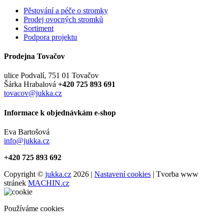
Pěstování a péče o stromky
Prodej ovocných stromků
Sortiment
Podpora projektu
Prodejna Tovačov
ulice Podvalí, 751 01 Tovačov
Šárka Hrabalová
+420 725 893 691
tovacov@jukka.cz
Informace k objednávkám e-shop
Eva Bartošová
info@jukka.cz
+420 725 893 692
Copyright ©
jukka.cz
2026 |
Nastavení cookies
| Tvorba www
stránek
MACHIN.cz
Používáme cookies