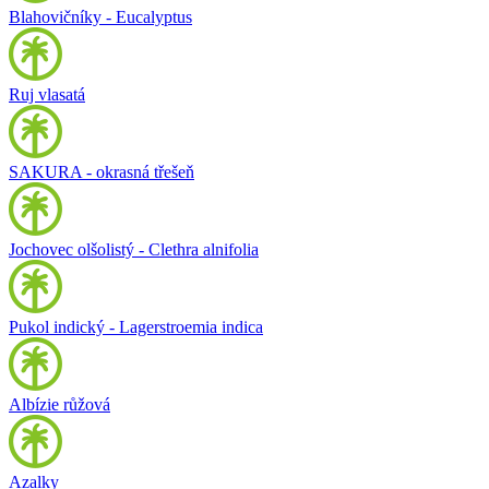
Blahovičníky - Eucalyptus
Ruj vlasatá
SAKURA - okrasná třešeň
Jochovec olšolistý - Clethra alnifolia
Pukol indický - Lagerstroemia indica
Albízie růžová
Azalky