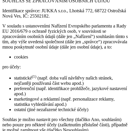
SOUHLAS SE ZPRACOVÁNÍM OSOBNÍCH ÚDAJŮ
Identifikace správce: JUKKA s.r.o., Lhotská 772, 68722 Ostrožská
Nová Ves, IČ: 25502182.
V souladu s ustanoveními Nařízení Evropského parlamentu a Rady
EU 2016/679 o ochraně fyzických osob, v souvislosti se
zpracováním osobních údajů (dále jen „Nařízení“) souhlasím tímto s
tím, aby výše uvedená společnost (dále jen „správce“) zpracovávala
mnou poskytnuté osobní údaje (dále jen osobní údaje), a to:
cookies
pro účely:
(1)
statistické
(např. doba vaší návštěvy našich stránek,
nejčastěji používaná část webu apod.)
preferenční (např. identifikace prohlížeče, jazykové nastavení
apod.)
marketingové a reklamní (např. personalizace reklamy,
statistika vyhledávání apod.)
ostatní (jiné nezařazené technické účely)
Souhlas je možno nastavit pro všechny (tlačítko Ano, souhlasím)
nebo pouze pro některé účely (zaškrtnutím příslušné části), případně
je možné zamítnout vše (tlačítko Nesouhlasím).