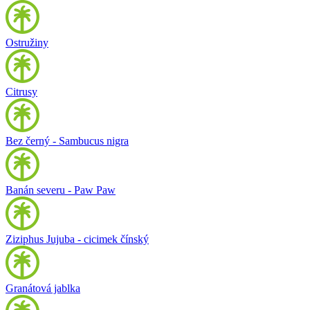
Ostružiny
Citrusy
Bez černý - Sambucus nigra
Banán severu - Paw Paw
Ziziphus Jujuba - cicimek čínský
Granátová jablka