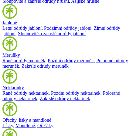
Sloupovité a zakrslé odrůdy hrušní
,
Asijské hrušně
Jabloně
Letní odrůdy jabloní
,
Podzimní odrůdy jabloní
,
Zimní odrůdy
jabloní
,
Sloupovité a zakrslé odrůdy jabloní
Meruňky
Rané odrůdy meruněk
,
Pozdní odrůdy meruněk
,
Polorané odrůdy
meruněk
,
Zakrslé odrůdy meruněk
Nektarinky
Rané odrůdy nektarinek
,
Pozdní odrůdy nektarinek
,
Polorané
odrůdy nektarinek
,
Zakrslé odrůdy nektarinek
Ořechy, lísky a mandloně
Lísky
,
Mandloně
,
Ořešáky