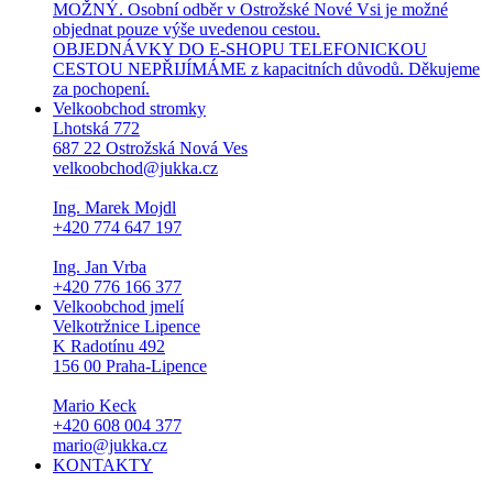
MOŽNÝ. Osobní odběr v Ostrožské Nové Vsi je možné
objednat pouze výše uvedenou cestou.
OBJEDNÁVKY DO E-SHOPU TELEFONICKOU
CESTOU NEPŘIJÍMÁME z kapacitních důvodů. Děkujeme
za pochopení.
Velkoobchod stromky
Lhotská 772
687 22 Ostrožská Nová Ves
velkoobchod@jukka.cz
Ing. Marek Mojdl
+420 774 647 197
Ing. Jan Vrba
+420 776 166 377
Velkoobchod jmelí
Velkotržnice Lipence
K Radotínu 492
156 00 Praha-Lipence
Mario Keck
+420 608 004 377
mario@jukka.cz
KONTAKTY