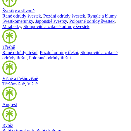
Švestky a slivoně
Rané odrůdy švestek
,
Pozdní odrůdy švestek
,
Ryngle a blumy
,
Švestkomeruňky
,
Japonské švestky
,
Polorané odrůdy švestek
,
Mirabelky
,
Sloupovité a zakrslé odrůdy švestek
Třešně
Rané odrůdy třešní
,
Pozdní odrůdy třešní
,
Sloupovité a zakrslé
odrůdy třešní
,
Polorané odrůdy třešní
Višně a třešňovišně
Třešňovišně
,
Višně
Angrešt
Rybíz
Rybíz stromkový
,
Rybíz keřový