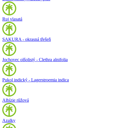
Ruj vlasatá
SAKURA - okrasná třešeň
Jochovec olšolistý - Clethra alnifolia
Pukol indický - Lagerstroemia indica
Albízie růžová
Azalky