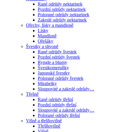
Rané odrůdy nektarinek
Pozdní odrůdy nektarinek
Polorané odrůdy nektarinek
Zakrslé odrůdy nektarinek
Ořechy, lísky a mandloně
Lísky
Mandloně
Ořešáky
Švestky a slivoně
Rané odrůdy švestek
Pozdní odrůdy švestek
Ryngle a blumy
Švestkomeruňky
Japonské švestky
Polorané odrůdy švestek
Mirabelky
Sloupovité a zakrslé odrůdy…
Třešně
Rané odrůdy třešní
Pozdní odrůdy třešní
Sloupovité a zakrslé odrůdy…
Polorané odrůdy třešní
Višně a třešňovišně
Třešňovišně
Višně