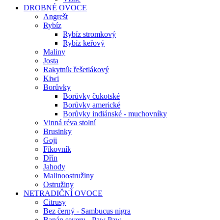
DROBNÉ OVOCE
Angrešt
Rybíz
Rybíz stromkový
Rybíz keřový
Maliny
Josta
Rakytník řešetlákový
Kiwi
Borůvky
Borůvky čukotské
Borůvky americké
Borůvky indiánské - muchovníky
Vinná réva stolní
Brusinky
Goji
Fíkovník
Dřín
Jahody
Malinoostružiny
Ostružiny
NETRADIČNÍ OVOCE
Citrusy
Bez černý - Sambucus nigra
Banán severu - Paw Paw