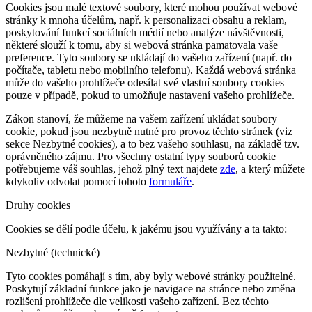
Cookies jsou malé textové soubory, které mohou používat webové
stránky k mnoha účelům, např. k personalizaci obsahu a reklam,
poskytování funkcí sociálních médií nebo analýze návštěvnosti,
některé slouží k tomu, aby si webová stránka pamatovala vaše
preference. Tyto soubory se ukládají do vašeho zařízení (např. do
počítače, tabletu nebo mobilního telefonu). Každá webová stránka
může do vašeho prohlížeče odesílat své vlastní soubory cookies
pouze v případě, pokud to umožňuje nastavení vašeho prohlížeče.
Zákon stanoví, že můžeme na vašem zařízení ukládat soubory
cookie, pokud jsou nezbytně nutné pro provoz těchto stránek (viz
sekce Nezbytné cookies), a to bez vašeho souhlasu, na základě tzv.
oprávněného zájmu. Pro všechny ostatní typy souborů cookie
potřebujeme váš souhlas, jehož plný text najdete
zde
, a který můžete
kdykoliv odvolat pomocí tohoto
formuláře
.
Druhy cookies
Cookies se dělí podle účelu, k jakému jsou využívány a ta takto:
Nezbytné (technické)
Tyto cookies pomáhají s tím, aby byly webové stránky použitelné.
Poskytují základní funkce jako je navigace na stránce nebo změna
rozlišení prohlížeče dle velikosti vašeho zařízení. Bez těchto