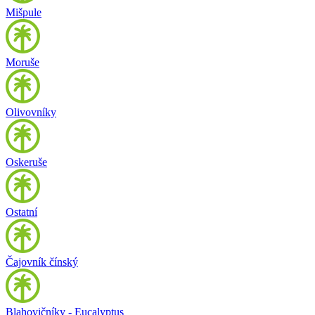
Mišpule
Moruše
Olivovníky
Oskeruše
Ostatní
Čajovník čínský
Blahovičníky - Eucalyptus