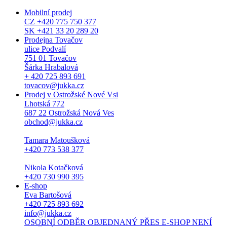
Mobilní prodej
CZ +420 775 750 377
SK +421 33 20 289 20
Prodejna Tovačov
ulice Podvalí
751 01 Tovačov
Šárka Hrabalová
+ 420 725 893 691
tovacov@jukka.cz
Prodej v Ostrožské Nové Vsi
Lhotská 772
687 22 Ostrožská Nová Ves
obchod@jukka.cz
Tamara Matoušková
+420 773 538 377
Nikola Kotačková
+420 730 990 395
E-shop
Eva Bartošová
+420 725 893 692
info@jukka.cz
OSOBNÍ ODBĚR OBJEDNANÝ PŘES E-SHOP NENÍ