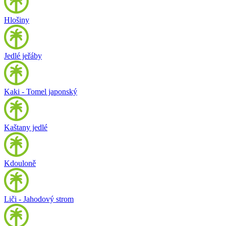
Hlošiny
Jedlé jeřáby
Kaki - Tomel japonský
Kaštany jedlé
Kdouloně
Liči - Jahodový strom