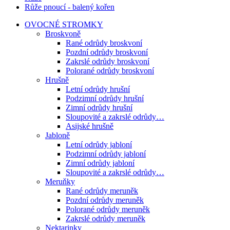
Růže pnoucí - balený kořen
OVOCNÉ STROMKY
Broskvoně
Rané odrůdy broskvoní
Pozdní odrůdy broskvoní
Zakrslé odrůdy broskvoní
Polorané odrůdy broskvoní
Hrušně
Letní odrůdy hrušní
Podzimní odrůdy hrušní
Zimní odrůdy hrušní
Sloupovité a zakrslé odrůdy…
Asijské hrušně
Jabloně
Letní odrůdy jabloní
Podzimní odrůdy jabloní
Zimní odrůdy jabloní
Sloupovité a zakrslé odrůdy…
Meruňky
Rané odrůdy meruněk
Pozdní odrůdy meruněk
Polorané odrůdy meruněk
Zakrslé odrůdy meruněk
Nektarinky