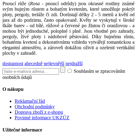
Pnoucí růže (
Rosa
- pnoucí odrůdy) jsou okrasné rostliny známé
svým bujným růstem a bohatým kvetením, které umožňuje pokrýt
ploty, pergoly, treláže či zdi. Dorůstají délky 2 - 5 metrů a květí od
jara až do podzimu, často opakovaně. Květy se vyskytují v široké
škále barev - od bílé, růžové a červené po žlutou či oranžovou - a
mohou být jednoduché, poloplné i plné. Jsou vhodné pro zahrady,
pergoly, živé ploty i nádobové pěstování. Díky bujnému růstu,
bohatému kvetení a dekorativnímu vzhledu vytvářejí romantickou a
elegantní atmosféru, a zároveň dokážou oživit a ozelenit vertikální
plochy v zahradě.
dostupnost
abecedně
nejlevnější
nejdražší
Souhlasím se zpracováním
osobních údajů
O nákupu
Reklamační řád
Obchodní podmínky
Doprava zboží z e-shopu
Povinné informace UKZÚZ
Užitečné informace