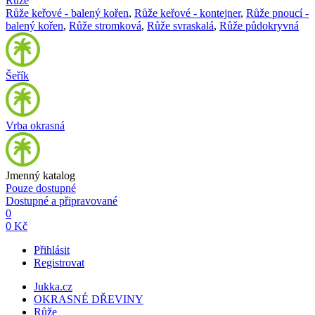
Růže
Růže keřové - balený kořen
,
Růže keřové - kontejner
,
Růže pnoucí -
balený kořen
,
Růže stromková
,
Růže svraskalá
,
Růže půdokryvná
Šeřík
Vrba okrasná
Jmenný katalog
Pouze dostupné
Dostupné a připravované
0
0 Kč
Přihlásit
Registrovat
Jukka.cz
OKRASNÉ DŘEVINY
Růže