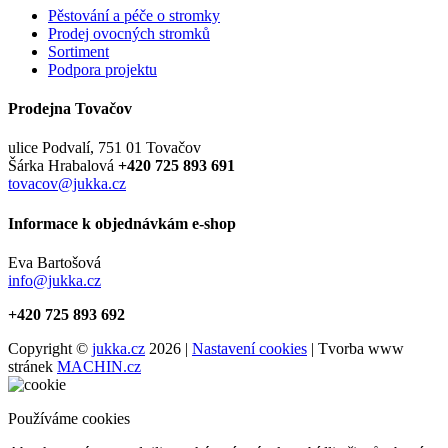
Pěstování a péče o stromky
Prodej ovocných stromků
Sortiment
Podpora projektu
Prodejna Tovačov
ulice Podvalí, 751 01 Tovačov
Šárka Hrabalová
+420 725 893 691
tovacov@jukka.cz
Informace k objednávkám e-shop
Eva Bartošová
info@jukka.cz
+420 725 893 692
Copyright ©
jukka.cz
2026 |
Nastavení cookies
| Tvorba www
stránek
MACHIN.cz
Používáme cookies