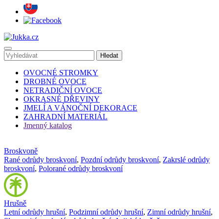
OVOCNÉ STROMKY
DROBNÉ OVOCE
NETRADIČNÍ OVOCE
OKRASNÉ DŘEVINY
JMELÍ A VÁNOČNÍ DEKORACE
ZAHRADNÍ MATERIÁL
Jmenný katalog
Broskvoně
Rané odrůdy broskvoní
,
Pozdní odrůdy broskvoní
,
Zakrslé odrůdy
broskvoní
,
Polorané odrůdy broskvoní
Hrušně
Letní odrůdy hrušní
,
Podzimní odrůdy hrušní
,
Zimní odrůdy hrušní
,