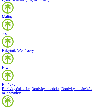
Maliny
Josta
Rakytník řešetlákový
Kiwi
Borůvky
Borůvky čukotské
,
Borůvky americké
,
Borůvky indiánské -
muchovníky