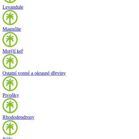
Levandule
Magnólie
Motýlí keř
Ostatní vonné a okrasné dřeviny
Pivoňky
Rhododendrony