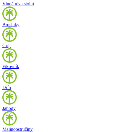
Vinná réva stolní
Brusinky
Goji
Fíkovník
Dřín
Jahody
Malinoostružiny