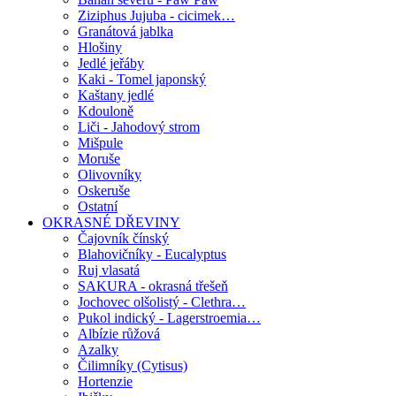
Ziziphus Jujuba - cicimek…
Granátová jablka
Hlošiny
Jedlé jeřáby
Kaki - Tomel japonský
Kaštany jedlé
Kdouloně
Liči - Jahodový strom
Mišpule
Moruše
Olivovníky
Oskeruše
Ostatní
OKRASNÉ DŘEVINY
Čajovník čínský
Blahovičníky - Eucalyptus
Ruj vlasatá
SAKURA - okrasná třešeň
Jochovec olšolistý - Clethra…
Pukol indický - Lagerstroemia…
Albízie růžová
Azalky
Čilimníky (Cytisus)
Hortenzie