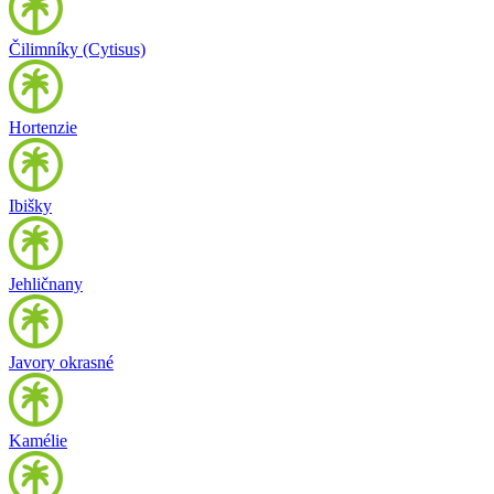
Čilimníky (Cytisus)
Hortenzie
Ibišky
Jehličnany
Javory okrasné
Kamélie