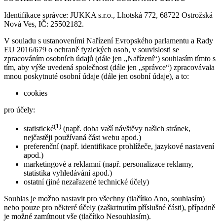
Identifikace správce: JUKKA s.r.o., Lhotská 772, 68722 Ostrožská
Nová Ves, IČ: 25502182.
V souladu s ustanoveními Nařízení Evropského parlamentu a Rady
EU 2016/679 o ochraně fyzických osob, v souvislosti se
zpracováním osobních údajů (dále jen „Nařízení“) souhlasím tímto s
tím, aby výše uvedená společnost (dále jen „správce“) zpracovávala
mnou poskytnuté osobní údaje (dále jen osobní údaje), a to:
cookies
pro účely:
(1)
statistické
(např. doba vaší návštěvy našich stránek,
nejčastěji používaná část webu apod.)
preferenční (např. identifikace prohlížeče, jazykové nastavení
apod.)
marketingové a reklamní (např. personalizace reklamy,
statistika vyhledávání apod.)
ostatní (jiné nezařazené technické účely)
Souhlas je možno nastavit pro všechny (tlačítko Ano, souhlasím)
nebo pouze pro některé účely (zaškrtnutím příslušné části), případně
je možné zamítnout vše (tlačítko Nesouhlasím).