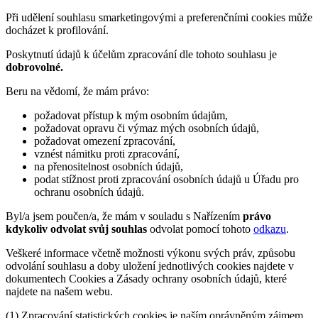
Při udělení souhlasu smarketingovými a preferenčními cookies může
docházet k profilování.
Poskytnutí údajů k účelům zpracování dle tohoto souhlasu je
dobrovolné.
Beru na vědomí, že mám právo:
požadovat přístup k mým osobním údajům,
požadovat opravu či výmaz mých osobních údajů,
požadovat omezení zpracování,
vznést námitku proti zpracování,
na přenositelnost osobních údajů,
podat stížnost proti zpracování osobních údajů u Úřadu pro
ochranu osobních údajů.
Byl/a jsem poučen/a, že mám v souladu s Nařízením
právo
kdykoliv odvolat svůj souhlas
odvolat pomocí tohoto
odkazu
.
Veškeré informace včetně možnosti výkonu svých práv, způsobu
odvolání souhlasu a doby uložení jednotlivých cookies najdete v
dokumentech Cookies a Zásady ochrany osobních údajů, které
najdete na našem webu.
(1) Zpracování statistických cookies je naším oprávněným zájmem.