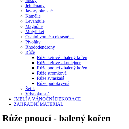
Ibišky
Jehličnany
Javory okrasné
Kamélie
Levandule
Magnólie
Motýlí keř
Ostatní vonné a okrasné…
Pivoňky
Rhododendrony
Růže
Růže keřové - balený kořen
Růže keřové - kontejner
Růže pnoucí - balený kořen
Růže stromková
Růže svraskalá
Růže půdokryvná
Šeřík
Vrba okrasná
JMELÍ A VÁNOČNÍ DEKORACE
ZAHRADNÍ MATERIÁL
Růže pnoucí - balený kořen