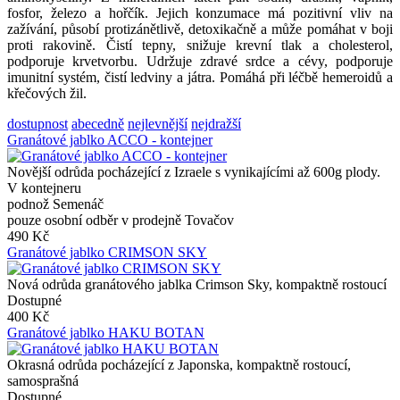
fosfor, železo a hořčík. Jejich konzumace má pozitivní vliv na
zažívání, působí protizánětlivě, detoxikačně a může pomáhat v boji
proti rakovině. Čistí tepny, snižuje krevní tlak a cholesterol,
podporuje krvetvorbu. Udržuje zdravé srdce a cévy, podporuje
imunitní systém, čistí ledviny a játra. Pomáhá při léčbě hemeroidů a
křečových žil.
dostupnost
abecedně
nejlevnější
nejdražší
Granátové jablko ACCO - kontejner
Novější odrůda pocházející z Izraele s vynikajícími až 600g plody.
V kontejneru
podnož Semenáč
pouze osobní odběr v prodejně Tovačov
490 Kč
Granátové jablko CRIMSON SKY
Nová odrůda granátového jablka Crimson Sky, kompaktně rostoucí
Dostupné
400 Kč
Granátové jablko HAKU BOTAN
Okrasná odrůda pocházející z Japonska, kompaktně rostoucí,
samosprašná
Dostupné