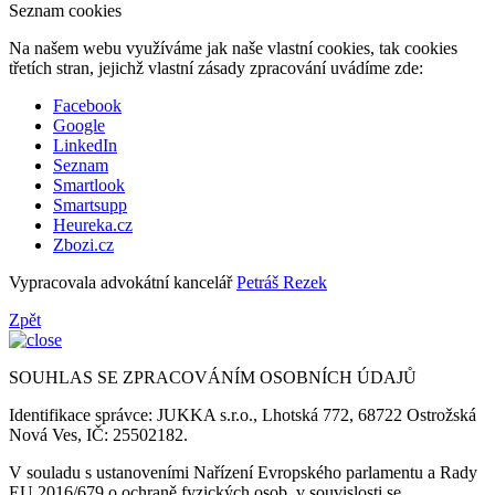
Seznam cookies
Na našem webu využíváme jak naše vlastní cookies, tak cookies
třetích stran, jejichž vlastní zásady zpracování uvádíme zde:
Facebook
Google
LinkedIn
Seznam
Smartlook
Smartsupp
Heureka.cz
Zbozi.cz
Vypracovala advokátní kancelář
Petráš Rezek
Zpět
SOUHLAS SE ZPRACOVÁNÍM OSOBNÍCH ÚDAJŮ
Identifikace správce: JUKKA s.r.o., Lhotská 772, 68722 Ostrožská
Nová Ves, IČ: 25502182.
V souladu s ustanoveními Nařízení Evropského parlamentu a Rady
EU 2016/679 o ochraně fyzických osob, v souvislosti se