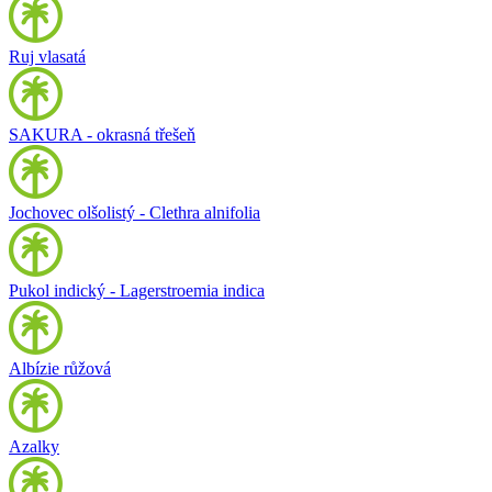
Ruj vlasatá
SAKURA - okrasná třešeň
Jochovec olšolistý - Clethra alnifolia
Pukol indický - Lagerstroemia indica
Albízie růžová
Azalky