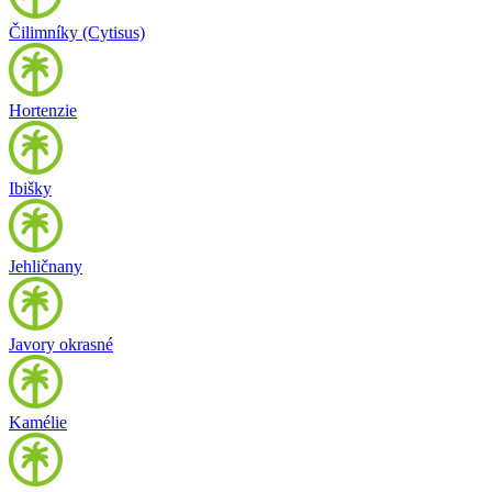
Čilimníky (Cytisus)
Hortenzie
Ibišky
Jehličnany
Javory okrasné
Kamélie