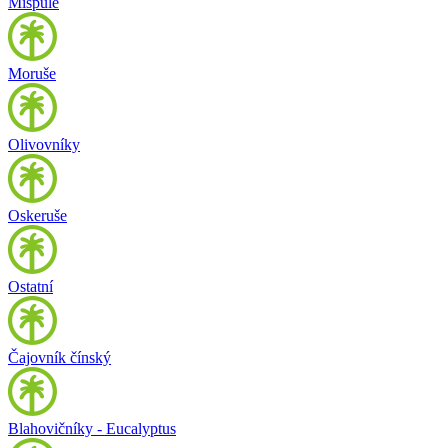
Mišpule
Moruše
Olivovníky
Oskeruše
Ostatní
Čajovník čínský
Blahovičníky - Eucalyptus