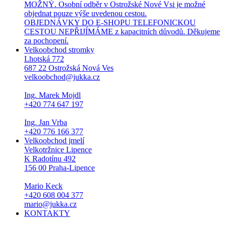
MOŽNÝ. Osobní odběr v Ostrožské Nové Vsi je možné
objednat pouze výše uvedenou cestou.
OBJEDNÁVKY DO E-SHOPU TELEFONICKOU
CESTOU NEPŘIJÍMÁME z kapacitních důvodů. Děkujeme
za pochopení.
Velkoobchod stromky
Lhotská 772
687 22 Ostrožská Nová Ves
velkoobchod@jukka.cz
Ing. Marek Mojdl
+420 774 647 197
Ing. Jan Vrba
+420 776 166 377
Velkoobchod jmelí
Velkotržnice Lipence
K Radotínu 492
156 00 Praha-Lipence
Mario Keck
+420 608 004 377
mario@jukka.cz
KONTAKTY