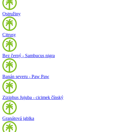
Ostružiny
Citrusy
Bez černý - Sambucus nigra
Banán severu - Paw Paw
Ziziphus Jujuba - cicimek čínský
Granátová jablka