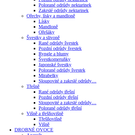
Polorané odrůdy nektarinek
Zakrslé odrůdy nektarinek
Ořechy, lísky a mandloně
Lísky
Mandloně
Ořešáky
Švestky a slivoně
Rané odrůdy švestek
Pozdní odrůdy švestek
Ryngle a blumy
Švestkomeruňky
Japonské švestky
Polorané odrůdy švestek
Mirabelky
Sloupovité a zakrslé odrůdy…
Třešně
Rané odrůdy třešní
Pozdní odrůdy třešní
Sloupovité a zakrslé odrůdy…
Polorané odrůdy třešní
Višně a třešňovišně
Třešňovišně
Višně
DROBNÉ OVOCE