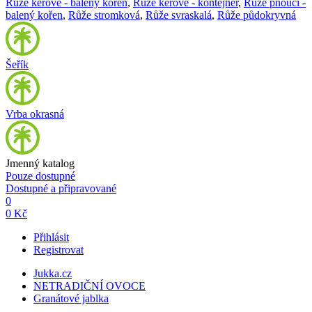
Růže keřové - balený kořen
,
Růže keřové - kontejner
,
Růže pnoucí -
balený kořen
,
Růže stromková
,
Růže svraskalá
,
Růže půdokryvná
Šeřík
Vrba okrasná
Jmenný katalog
Pouze dostupné
Dostupné a připravované
0
0 Kč
Přihlásit
Registrovat
Jukka.cz
NETRADIČNÍ OVOCE
Granátové jablka