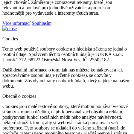
jejich chování. Záměrem je zobrazovat reklamy, které jsou
relevantní a poutavé pro jednotlivé uživatele, a proto jsou
hodnotnější pro vydavatele a inzerenty třetích stran.
Více informací
Souhlasím
Cookies
Tento web používá soubory cookie a z hlediska zákona se jedná o
osobní údaje. Správcem těchto osobních údajů je JUKKA s.r.o.,
Lhotská 772, 68722 Ostrožská Nová Ves, IČ: 25502182.
Další detailní informace o tom, jak nás můžete kontaktovat a jak
zpracováváme osobní údaje (včetně cookies), se dozvíte v
dokumentu Zásady ochrany osobních údajů, který najdete na našem
webu.
Obecně o cookies
Cookies jsou malé textové soubory, které mohou používat webové
stránky k mnoha účelům, např. k personalizaci obsahu a reklam,
poskytování funkcí sociálních médií nebo analýze návštěvnosti,
některé slouží k tomu, aby si webová stránka pamatovala vaše
preference. Tyto soubory se ukládají do vašeho zařízení (např. do
počítače, tabletu nebo mobilního telefonu). Každá webová stránka