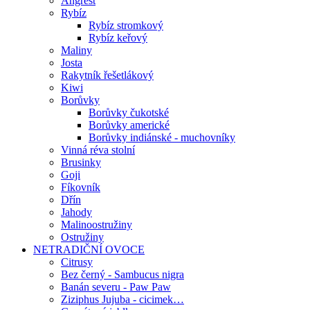
Angrešt
Rybíz
Rybíz stromkový
Rybíz keřový
Maliny
Josta
Rakytník řešetlákový
Kiwi
Borůvky
Borůvky čukotské
Borůvky americké
Borůvky indiánské - muchovníky
Vinná réva stolní
Brusinky
Goji
Fíkovník
Dřín
Jahody
Malinoostružiny
Ostružiny
NETRADIČNÍ OVOCE
Citrusy
Bez černý - Sambucus nigra
Banán severu - Paw Paw
Ziziphus Jujuba - cicimek…