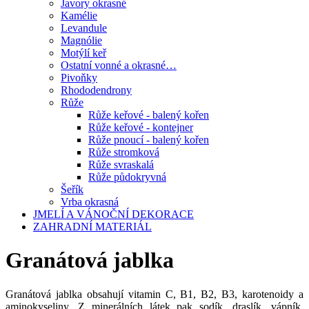
Javory okrasné
Kamélie
Levandule
Magnólie
Motýlí keř
Ostatní vonné a okrasné…
Pivoňky
Rhododendrony
Růže
Růže keřové - balený kořen
Růže keřové - kontejner
Růže pnoucí - balený kořen
Růže stromková
Růže svraskalá
Růže půdokryvná
Šeřík
Vrba okrasná
JMELÍ A VÁNOČNÍ DEKORACE
ZAHRADNÍ MATERIÁL
Granátová jablka
Granátová jablka obsahují vitamin C, B1, B2, B3, karotenoidy a
aminokyseliny. Z minerálních látek pak sodík, draslík, vápník,