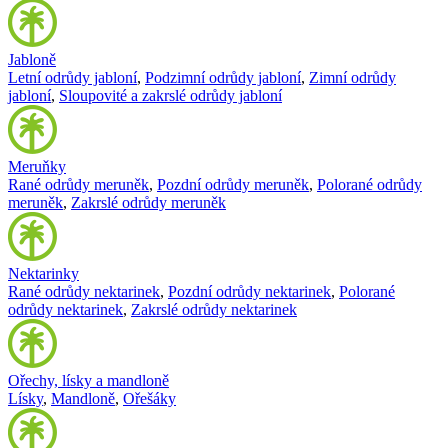
Jabloně
Letní odrůdy jabloní
,
Podzimní odrůdy jabloní
,
Zimní odrůdy
jabloní
,
Sloupovité a zakrslé odrůdy jabloní
Meruňky
Rané odrůdy meruněk
,
Pozdní odrůdy meruněk
,
Polorané odrůdy
meruněk
,
Zakrslé odrůdy meruněk
Nektarinky
Rané odrůdy nektarinek
,
Pozdní odrůdy nektarinek
,
Polorané
odrůdy nektarinek
,
Zakrslé odrůdy nektarinek
Ořechy, lísky a mandloně
Lísky
,
Mandloně
,
Ořešáky