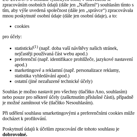
zpracováním osobních údajů (dále jen „Nařízení“) souhlasím tímto s
tím, aby výše uvedená společnost (dále jen „správce“) zpracovávala
mnou poskytnuté osobní údaje (dále jen osobní údaje), a to:
cookies
pro účely:
(1)
statistické
(např. doba vaší návštěvy našich stránek,
nejčastěji používaná část webu apod.)
preferenční (např. identifikace prohlížeče, jazykové nastavení
apod.)
marketingové a reklamní (např. personalizace reklamy,
statistika vyhledávání apod.)
ostatní (jiné nezařazené technické účely)
Souhlas je možno nastavit pro všechny (tlačítko Ano, souhlasím)
nebo pouze pro některé účely (zaškrtnutím příslušné části), případně
je možné zamítnout vše (tlačítko Nesouhlasím).
Při udělení souhlasu smarketingovými a preferenčními cookies může
docházet k profilování.
Poskytnutí údajů k účelům zpracování dle tohoto souhlasu je
dobrovolné.