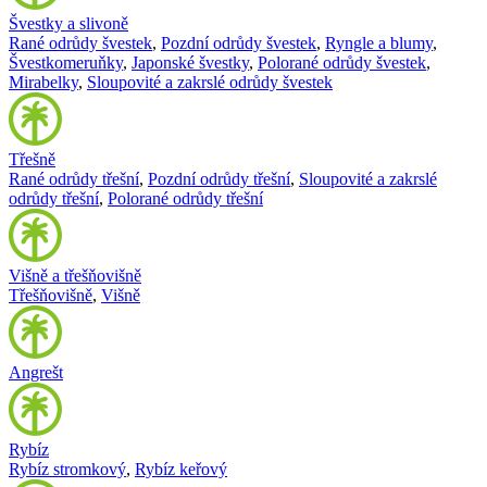
Švestky a slivoně
Rané odrůdy švestek
,
Pozdní odrůdy švestek
,
Ryngle a blumy
,
Švestkomeruňky
,
Japonské švestky
,
Polorané odrůdy švestek
,
Mirabelky
,
Sloupovité a zakrslé odrůdy švestek
Třešně
Rané odrůdy třešní
,
Pozdní odrůdy třešní
,
Sloupovité a zakrslé
odrůdy třešní
,
Polorané odrůdy třešní
Višně a třešňovišně
Třešňovišně
,
Višně
Angrešt
Rybíz
Rybíz stromkový
,
Rybíz keřový