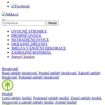
OVOCNÉ STROMKY
DROBNÉ OVOCE
NETRADIČNÍ OVOCE
OKRASNÉ DŘEVINY
JMELÍ A VÁNOČNÍ DEKORACE
ZAHRADNÍ MATERIÁL
Jmenný katalog
Broskvoně
Rané odrůdy broskvoní
,
Pozdní odrůdy broskvoní
,
Zakrslé odrůdy
broskvoní
,
Polorané odrůdy broskvoní
Hrušně
Letní odrůdy hrušní
,
Podzimní odrůdy hrušní
,
Zimní odrůdy hrušní
,
Sloupovité a zakrslé odrůdy hrušní
,
Asijské hrušně