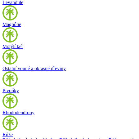
Levandule
Magnólie
Motýlí keř
Ostatní vonné a okrasné dřeviny
Pivoňky
Rhododendrony
Růže