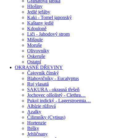
Granátová jablka
Hlošiny
Jedlé jeřáby
Kaki - Tomel japonský
Kaštany jedlé
Kdouloně
Liči - Jahodový strom
Mišpule
Moruše
Olivovníky
Oskeruše
Ostatní
OKRASNÉ DŘEVINY
Čajovník čínský
Blahovičníky - Eucalyptus
Ruj vlasatá
SAKURA - okrasná třešeň
Jochovec olšolistý - Clethra…
Pukol indický - Lagerstroemia…
Albízie růžová
Azalky
Čilimníky (Cytisus)
Hortenzie
Ibišky
Jehličnany