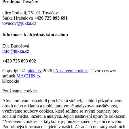
Prodejna Tovačov
ulice Podvalí, 751 01 Tovačov
Šárka Hrabalová
+420 725 893 691
tovacov@jukka.cz
Informace k objednávkám e-shop
Eva Bartošová
info@jukka.cz
+420 725 893 692
Copyright ©
jukka.cz
2026 |
Nastavení cookies
| Tvorba www
stránek
MACHIN.cz
Používáme cookies
Abychom vám usnadnili procházení stránek, nabídli přizpůsobený
obsah nebo reklamu a mohli anonymně analyzovat návštěvnost,
využíváme soubory cookies, které sdílíme se svými partnery pro
sociální média, inzerci a analýzu. Jejich nastavení upravíte odkazem
"Nastavení cookies" a kdykoliv jej můžete změnit v patičce webu.
Podrobnější informace najdete v našich Zásadách ochrany osobních