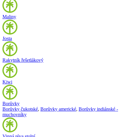
Maliny
Josta
Rakytník řešetlákový
Kiwi
Borůvky
Borůvky čukotské
,
Borůvky americké
,
Borůvky indiánské -
muchovníky
Vinná réva stolní