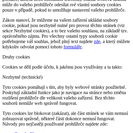
může do vašeho prohlížeče odesílat své vlastní soubory cookies
pouze v případě, pokud to umožňuje nastavení vašeho prohlížeče.
Zákon stanoví, že můžeme na vašem zařízení ukládat soubory
cookie, pokud jsou nezbytně nutné pro provoz těchto stránek (viz
sekce Nezbytné cookies), a to bez vašeho souhlasu, na základě tzv.
oprávněného zájmu. Pro všechny ostatní typy souborů cookie
potřebujeme váš souhlas, jehož plný text najdete
zde
, a který můžete
kdykoliv odvolat pomocí tohoto
formuláře
.
Druhy cookies
Cookies se dělí podle účelu, k jakému jsou využívány a ta takto:
Nezbytné (technické)
Tyto cookies pomáhají s tím, aby byly webové stránky použitelné.
Poskytují základní funkce jako je navigace na stránce nebo změna
rozlišení prohlížeče dle velikosti vašeho zařízení. Bez těchto
souborů nemůže web správně fungovat.
Tyto cookies lze blokovat (zakázat), ale část stránek se vám nemusí
zobrazovat správně, některé části dokonce nemusí fungovat.
Návody pro nejčastěji používané prohlížeče najdete zde: