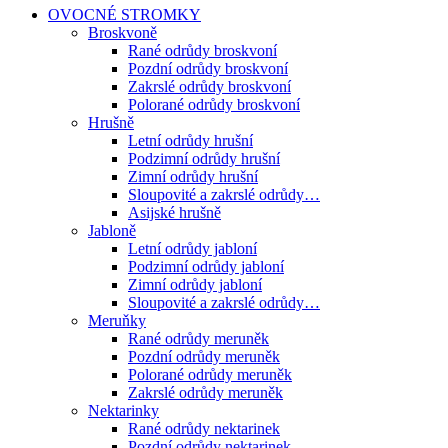
OVOCNÉ STROMKY
Broskvoně
Rané odrůdy broskvoní
Pozdní odrůdy broskvoní
Zakrslé odrůdy broskvoní
Polorané odrůdy broskvoní
Hrušně
Letní odrůdy hrušní
Podzimní odrůdy hrušní
Zimní odrůdy hrušní
Sloupovité a zakrslé odrůdy…
Asijské hrušně
Jabloně
Letní odrůdy jabloní
Podzimní odrůdy jabloní
Zimní odrůdy jabloní
Sloupovité a zakrslé odrůdy…
Meruňky
Rané odrůdy meruněk
Pozdní odrůdy meruněk
Polorané odrůdy meruněk
Zakrslé odrůdy meruněk
Nektarinky
Rané odrůdy nektarinek
Pozdní odrůdy nektarinek