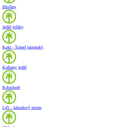
Hlošiny
Jedlé jeřáby
Kaki - Tomel japonský
Kaštany jedlé
Kdouloně
Liči - Jahodový strom