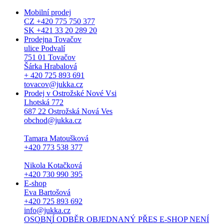
Mobilní prodej
CZ +420 775 750 377
SK +421 33 20 289 20
Prodejna Tovačov
ulice Podvalí
751 01 Tovačov
Šárka Hrabalová
+ 420 725 893 691
tovacov@jukka.cz
Prodej v Ostrožské Nové Vsi
Lhotská 772
687 22 Ostrožská Nová Ves
obchod@jukka.cz
Tamara Matoušková
+420 773 538 377
Nikola Kotačková
+420 730 990 395
E-shop
Eva Bartošová
+420 725 893 692
info@jukka.cz
OSOBNÍ ODBĚR OBJEDNANÝ PŘES E-SHOP NENÍ