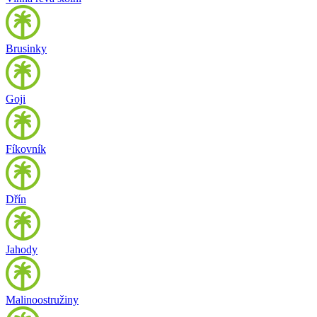
Brusinky
Goji
Fíkovník
Dřín
Jahody
Malinoostružiny