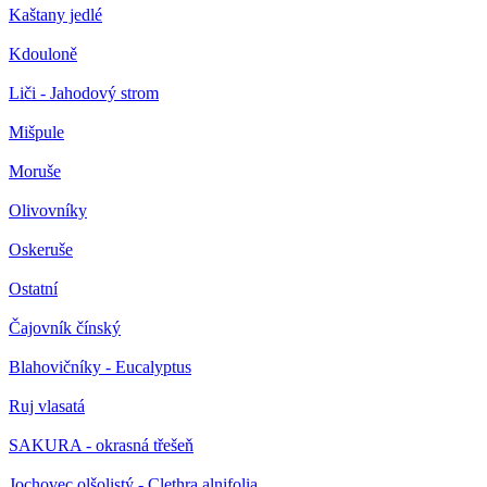
Kaštany jedlé
Kdouloně
Liči - Jahodový strom
Mišpule
Moruše
Olivovníky
Oskeruše
Ostatní
Čajovník čínský
Blahovičníky - Eucalyptus
Ruj vlasatá
SAKURA - okrasná třešeň
Jochovec olšolistý - Clethra alnifolia