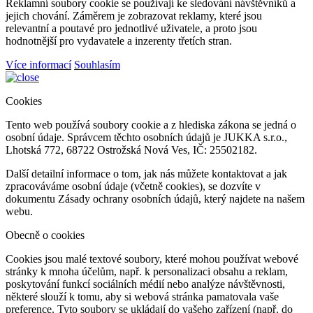
Reklamní soubory cookie se používají ke sledování návštěvníků a
jejich chování. Záměrem je zobrazovat reklamy, které jsou
relevantní a poutavé pro jednotlivé uživatele, a proto jsou
hodnotnější pro vydavatele a inzerenty třetích stran.
Více informací
Souhlasím
Cookies
Tento web používá soubory cookie a z hlediska zákona se jedná o
osobní údaje. Správcem těchto osobních údajů je JUKKA s.r.o.,
Lhotská 772, 68722 Ostrožská Nová Ves, IČ: 25502182.
Další detailní informace o tom, jak nás můžete kontaktovat a jak
zpracováváme osobní údaje (včetně cookies), se dozvíte v
dokumentu Zásady ochrany osobních údajů, který najdete na našem
webu.
Obecně o cookies
Cookies jsou malé textové soubory, které mohou používat webové
stránky k mnoha účelům, např. k personalizaci obsahu a reklam,
poskytování funkcí sociálních médií nebo analýze návštěvnosti,
některé slouží k tomu, aby si webová stránka pamatovala vaše
preference. Tyto soubory se ukládají do vašeho zařízení (např. do