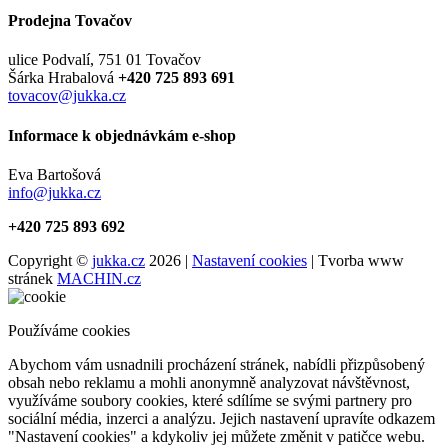
Prodejna Tovačov
ulice Podvalí, 751 01 Tovačov
Šárka Hrabalová
+420 725 893 691
tovacov@jukka.cz
Informace k objednávkám e-shop
Eva Bartošová
info@jukka.cz
+420 725 893 692
Copyright ©
jukka.cz
2026 |
Nastavení cookies
| Tvorba www
stránek
MACHIN.cz
Používáme cookies
Abychom vám usnadnili procházení stránek, nabídli přizpůsobený
obsah nebo reklamu a mohli anonymně analyzovat návštěvnost,
využíváme soubory cookies, které sdílíme se svými partnery pro
sociální média, inzerci a analýzu. Jejich nastavení upravíte odkazem
"Nastavení cookies" a kdykoliv jej můžete změnit v patičce webu.