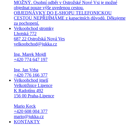
MOŽNÝ. Osobní odběr v Ostrožské Nové Vsi je možné
objednat pouze výše uvedenou cestou.
OBJEDNÁVKY DO E-SHOPU TELEFONICKOU
CESTOU NEPŘIJÍMÁME z kapacitních důvodů. Děkujeme
za pochopení.
Velkoobchod stromky
Lhotská 772
687 22 Ostrožská Nová Ves
velkoobchod@jukka.cz
Ing. Marek Mojdl
+420 774 647 197
Ing. Jan Vrba
+420 776 166 377
Velkoobchod jmelí
Velkotržnice Lipence
K Radotínu 492
156 00 Praha-Lipence
Mario Keck
+420 608 004 377
mario@jukka.cz
KONTAKTY