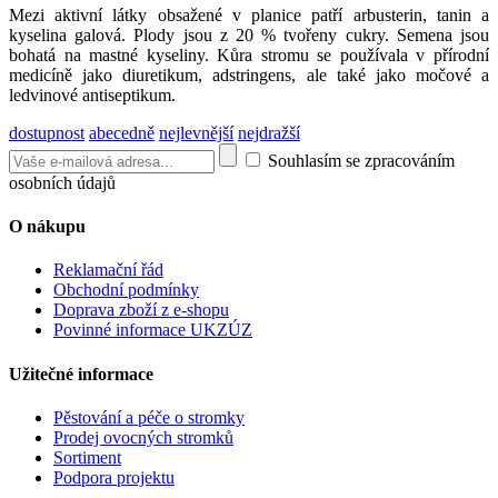
Mezi aktivní látky obsažené v planice patří arbusterin, tanin a
kyselina galová. Plody jsou z 20 % tvořeny cukry. Semena jsou
bohatá na mastné kyseliny. Kůra stromu se používala v přírodní
medicíně jako diuretikum, adstringens, ale také jako močové a
ledvinové antiseptikum.
dostupnost
abecedně
nejlevnější
nejdražší
Souhlasím se zpracováním
osobních údajů
O nákupu
Reklamační řád
Obchodní podmínky
Doprava zboží z e-shopu
Povinné informace UKZÚZ
Užitečné informace
Pěstování a péče o stromky
Prodej ovocných stromků
Sortiment
Podpora projektu