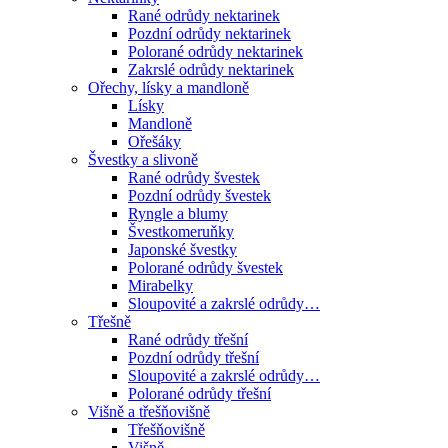
Rané odrůdy nektarinek
Pozdní odrůdy nektarinek
Polorané odrůdy nektarinek
Zakrslé odrůdy nektarinek
Ořechy, lísky a mandloně
Lísky
Mandloně
Ořešáky
Švestky a slivoně
Rané odrůdy švestek
Pozdní odrůdy švestek
Ryngle a blumy
Švestkomeruňky
Japonské švestky
Polorané odrůdy švestek
Mirabelky
Sloupovité a zakrslé odrůdy…
Třešně
Rané odrůdy třešní
Pozdní odrůdy třešní
Sloupovité a zakrslé odrůdy…
Polorané odrůdy třešní
Višně a třešňovišně
Třešňovišně
Višně