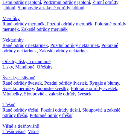
Letní odrůdy jabloní
,
Podzimní odrůdy jabloní
,
Zimní odrůdy
jabloní
,
Sloupovité a zakrslé odrůdy jabloní
Meruňky
Rané odrůdy meruněk
,
Pozdní odrůdy meruněk
,
Polorané odrůdy
meruněk
,
Zakrslé odrůdy meruněk
Nektarinky
Rané odrůdy nektarinek
,
Pozdní odrůdy nektarinek
,
Polorané
odrůdy nektarinek
,
Zakrslé odrůdy nektarinek
Ořechy, lísky a mandloně
Lísky
,
Mandloně
,
Ořešáky
Švestky a slivoně
Rané odrůdy švestek
,
Pozdní odrůdy švestek
,
Ryngle a blumy
,
Švestkomeruňky
,
Japonské švestky
,
Polorané odrůdy švestek
,
Mirabelky
,
Sloupovité a zakrslé odrůdy švestek
Třešně
Rané odrůdy třešní
,
Pozdní odrůdy třešní
,
Sloupovité a zakrslé
odrůdy třešní
,
Polorané odrůdy třešní
Višně a třešňovišně
Třešňovišně
,
Višně