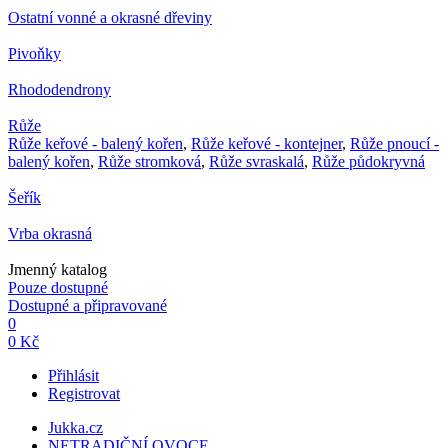
Ostatní vonné a okrasné dřeviny
Pivoňky
Rhododendrony
Růže
Růže keřové - balený kořen
,
Růže keřové - kontejner
,
Růže pnoucí -
balený kořen
,
Růže stromková
,
Růže svraskalá
,
Růže půdokryvná
Šeřík
Vrba okrasná
Jmenný katalog
Pouze dostupné
Dostupné a připravované
0
0 Kč
Přihlásit
Registrovat
Jukka.cz
NETRADIČNÍ OVOCE