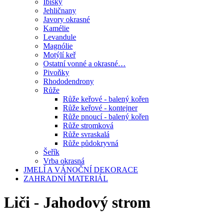
Ibišky
Jehličnany
Javory okrasné
Kamélie
Levandule
Magnólie
Motýlí keř
Ostatní vonné a okrasné…
Pivoňky
Rhododendrony
Růže
Růže keřové - balený kořen
Růže keřové - kontejner
Růže pnoucí - balený kořen
Růže stromková
Růže svraskalá
Růže půdokryvná
Šeřík
Vrba okrasná
JMELÍ A VÁNOČNÍ DEKORACE
ZAHRADNÍ MATERIÁL
Liči - Jahodový strom