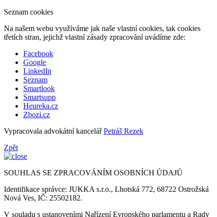
Seznam cookies
Na našem webu využíváme jak naše vlastní cookies, tak cookies
třetích stran, jejichž vlastní zásady zpracování uvádíme zde:
Facebook
Google
LinkedIn
Seznam
Smartlook
Smartsupp
Heureka.cz
Zbozi.cz
Vypracovala advokátní kancelář
Petráš Rezek
Zpět
SOUHLAS SE ZPRACOVÁNÍM OSOBNÍCH ÚDAJŮ
Identifikace správce: JUKKA s.r.o., Lhotská 772, 68722 Ostrožská
Nová Ves, IČ: 25502182.
V souladu s ustanoveními Nařízení Evropského parlamentu a Rady