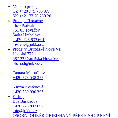
Mobilní prodej
CZ +420 775 750 377
SK +421 33 20 289 20
Prodejna Tovačov
ulice Podvalí
751 01 Tovačov
Šárka Hrabalová
+ 420 725 893 691
tovacov@jukka.cz
Prodej v Ostrožské Nové Vsi
Lhotská 772
687 22 Ostrožská Nová Ves
obchod@jukka.cz
Tamara Matoušková
+420 773 538 377
Nikola Kotačková
+420 730 990 395
E-shop
Eva Bartošová
+420 725 893 692
info@jukka.cz
OSOBNÍ ODBĚR OBJEDNANÝ PŘES E-SHOP NENÍ