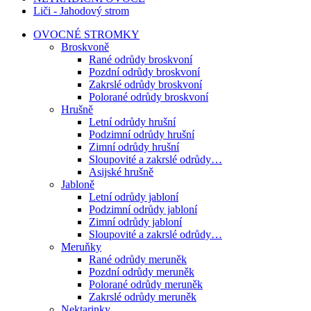
Liči - Jahodový strom
OVOCNÉ STROMKY
Broskvoně
Rané odrůdy broskvoní
Pozdní odrůdy broskvoní
Zakrslé odrůdy broskvoní
Polorané odrůdy broskvoní
Hrušně
Letní odrůdy hrušní
Podzimní odrůdy hrušní
Zimní odrůdy hrušní
Sloupovité a zakrslé odrůdy…
Asijské hrušně
Jabloně
Letní odrůdy jabloní
Podzimní odrůdy jabloní
Zimní odrůdy jabloní
Sloupovité a zakrslé odrůdy…
Meruňky
Rané odrůdy meruněk
Pozdní odrůdy meruněk
Polorané odrůdy meruněk
Zakrslé odrůdy meruněk
Nektarinky