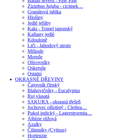
Banán severu - Paw Paw
Ziziphus Jujuba - cicimek…
Granátová jablka
Hlošiny
Jedlé jeřáby
Kaki - Tomel japonský
Kaštany jedlé
Kdouloně
Liči - Jahodový strom
Mišpule
Moruše
Olivovníky
Oskeruše
Ostatní
OKRASNÉ DŘEVINY
Čajovník čínský
Blahovičníky - Eucalyptus
Ruj vlasatá
SAKURA - okrasná třešeň
Jochovec olšolistý - Clethra…
Pukol indický - Lagerstroemia…
Albízie růžová
Azalky
Čilimníky (Cytisus)
Hortenzie