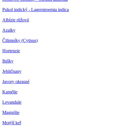
Pukol indický - Lagerstroemia indica
Albízie růžová
Azalky
Čilimníky (Cytisus)
Hortenzie
Ibišky
Jehličnany
Javory okrasné
Kamélie
Levandule
Magnólie
Motýlí keř