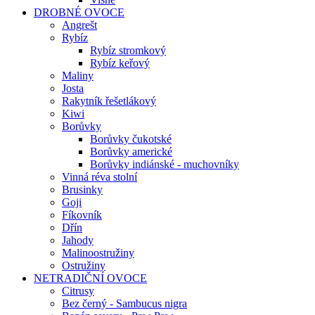
DROBNÉ OVOCE
Angrešt
Rybíz
Rybíz stromkový
Rybíz keřový
Maliny
Josta
Rakytník řešetlákový
Kiwi
Borůvky
Borůvky čukotské
Borůvky americké
Borůvky indiánské - muchovníky
Vinná réva stolní
Brusinky
Goji
Fíkovník
Dřín
Jahody
Malinoostružiny
Ostružiny
NETRADIČNÍ OVOCE
Citrusy
Bez černý - Sambucus nigra