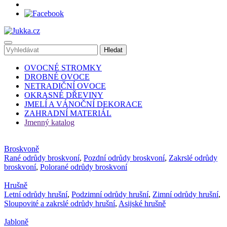
OVOCNÉ STROMKY
DROBNÉ OVOCE
NETRADIČNÍ OVOCE
OKRASNÉ DŘEVINY
JMELÍ A VÁNOČNÍ DEKORACE
ZAHRADNÍ MATERIÁL
Jmenný katalog
Broskvoně
Rané odrůdy broskvoní
,
Pozdní odrůdy broskvoní
,
Zakrslé odrůdy
broskvoní
,
Polorané odrůdy broskvoní
Hrušně
Letní odrůdy hrušní
,
Podzimní odrůdy hrušní
,
Zimní odrůdy hrušní
,
Sloupovité a zakrslé odrůdy hrušní
,
Asijské hrušně
Jabloně