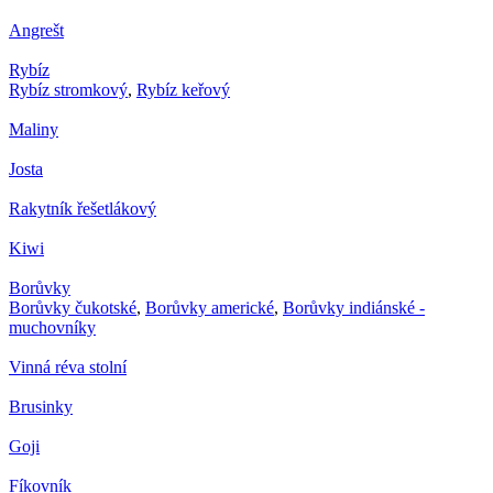
Angrešt
Rybíz
Rybíz stromkový
,
Rybíz keřový
Maliny
Josta
Rakytník řešetlákový
Kiwi
Borůvky
Borůvky čukotské
,
Borůvky americké
,
Borůvky indiánské -
muchovníky
Vinná réva stolní
Brusinky
Goji
Fíkovník