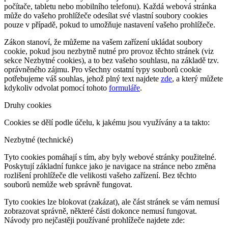
počítače, tabletu nebo mobilního telefonu). Každá webová stránka
může do vašeho prohlížeče odesílat své vlastní soubory cookies
pouze v případě, pokud to umožňuje nastavení vašeho prohlížeče.
Zákon stanoví, že můžeme na vašem zařízení ukládat soubory
cookie, pokud jsou nezbytně nutné pro provoz těchto stránek (viz
sekce Nezbytné cookies), a to bez vašeho souhlasu, na základě tzv.
oprávněného zájmu. Pro všechny ostatní typy souborů cookie
potřebujeme váš souhlas, jehož plný text najdete
zde
, a který můžete
kdykoliv odvolat pomocí tohoto
formuláře
.
Druhy cookies
Cookies se dělí podle účelu, k jakému jsou využívány a ta takto:
Nezbytné (technické)
Tyto cookies pomáhají s tím, aby byly webové stránky použitelné.
Poskytují základní funkce jako je navigace na stránce nebo změna
rozlišení prohlížeče dle velikosti vašeho zařízení. Bez těchto
souborů nemůže web správně fungovat.
Tyto cookies lze blokovat (zakázat), ale část stránek se vám nemusí
zobrazovat správně, některé části dokonce nemusí fungovat.
Návody pro nejčastěji používané prohlížeče najdete zde: