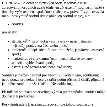
EU 2016/679 o ochraně fyzických osob, v souvislosti se
zpracováním osobních údajů (dále jen „Nařízení“) souhlasím tímto s
tím, aby výše uvedená společnost (dále jen „správce“) zpracovávala
mnou poskytnuté osobní údaje (dále jen osobní údaje), a to:
cookies
pro účely:
(1)
statistické
(např. doba vaší návštěvy našich stránek,
nejčastěji používaná část webu apod.)
preferenční (např. identifikace prohlížeče, jazykové nastavení
apod.)
marketingové a reklamní (např. personalizace reklamy,
statistika vyhledávání apod.)
ostatní (jiné nezařazené technické účely)
Souhlas je možno nastavit pro všechny (tlačítko Ano, souhlasím)
nebo pouze pro některé účely (zaškrtnutím příslušné části), případně
je možné zamítnout vše (tlačítko Nesouhlasím).
Při udělení souhlasu smarketingovými a preferenčními cookies může
docházet k profilování.
Poskytnutí údajů k účelům zpracování dle tohoto souhlasu je