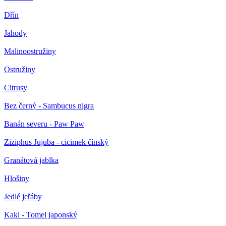
Dřín
Jahody
Malinoostružiny
Ostružiny
Citrusy
Bez černý - Sambucus nigra
Banán severu - Paw Paw
Ziziphus Jujuba - cicimek čínský
Granátová jablka
Hlošiny
Jedlé jeřáby
Kaki - Tomel japonský