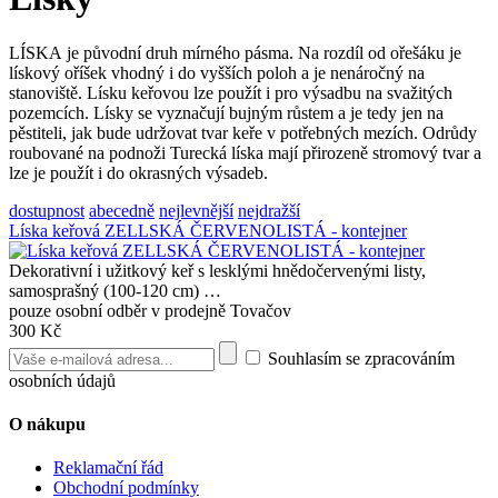
LÍSKA je původní druh mírného pásma. Na rozdíl od ořešáku je
lískový oříšek vhodný i do vyšších poloh a je nenáročný na
stanoviště. Lísku keřovou lze použít i pro výsadbu na svažitých
pozemcích. Lísky se vyznačují bujným růstem a je tedy jen na
pěstiteli, jak bude udržovat tvar keře v potřebných mezích. Odrůdy
roubované na podnoži Turecká líska mají přirozeně stromový tvar a
lze je použít i do okrasných výsadeb.
dostupnost
abecedně
nejlevnější
nejdražší
Líska keřová ZELLSKÁ ČERVENOLISTÁ - kontejner
Dekorativní i užitkový keř s lesklými hnědočervenými listy,
samosprašný (100-120 cm) …
pouze osobní odběr v prodejně Tovačov
300 Kč
Souhlasím se zpracováním
osobních údajů
O nákupu
Reklamační řád
Obchodní podmínky