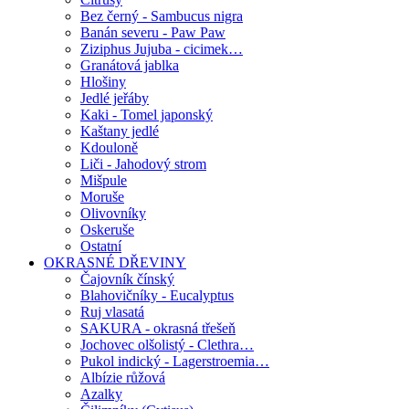
Bez černý - Sambucus nigra
Banán severu - Paw Paw
Ziziphus Jujuba - cicimek…
Granátová jablka
Hlošiny
Jedlé jeřáby
Kaki - Tomel japonský
Kaštany jedlé
Kdouloně
Liči - Jahodový strom
Mišpule
Moruše
Olivovníky
Oskeruše
Ostatní
OKRASNÉ DŘEVINY
Čajovník čínský
Blahovičníky - Eucalyptus
Ruj vlasatá
SAKURA - okrasná třešeň
Jochovec olšolistý - Clethra…
Pukol indický - Lagerstroemia…
Albízie růžová
Azalky