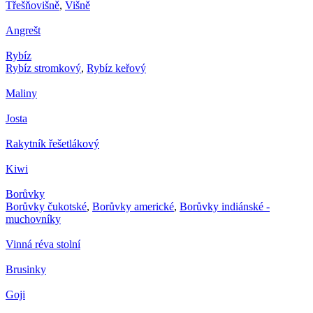
Třešňovišně
,
Višně
Angrešt
Rybíz
Rybíz stromkový
,
Rybíz keřový
Maliny
Josta
Rakytník řešetlákový
Kiwi
Borůvky
Borůvky čukotské
,
Borůvky americké
,
Borůvky indiánské -
muchovníky
Vinná réva stolní
Brusinky
Goji