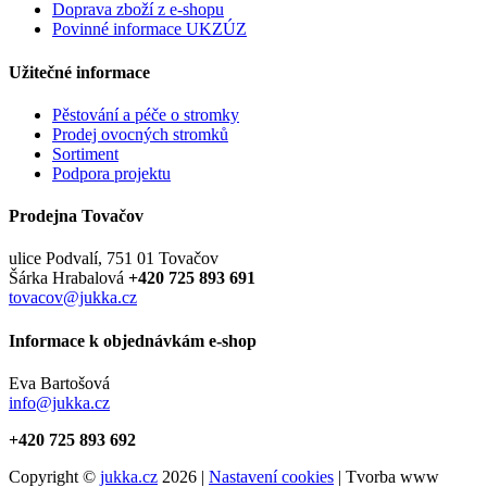
Doprava zboží z e-shopu
Povinné informace UKZÚZ
Užitečné informace
Pěstování a péče o stromky
Prodej ovocných stromků
Sortiment
Podpora projektu
Prodejna Tovačov
ulice Podvalí, 751 01 Tovačov
Šárka Hrabalová
+420 725 893 691
tovacov@jukka.cz
Informace k objednávkám e-shop
Eva Bartošová
info@jukka.cz
+420 725 893 692
Copyright ©
jukka.cz
2026 |
Nastavení cookies
| Tvorba www