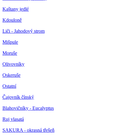
Kaštany jedlé
Kdouloně
Liči - Jahodový strom
Mišpule
Moruše
Olivovníky
Oskeruše
Ostatní
Čajovník čínský
Blahovičníky - Eucalyptus
Ruj vlasatá
SAKURA - okrasná třešeň