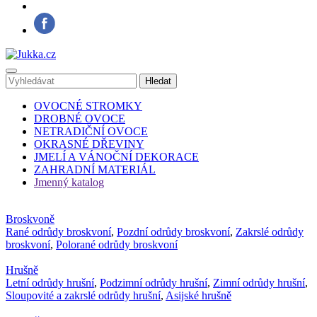
OVOCNÉ STROMKY
DROBNÉ OVOCE
NETRADIČNÍ OVOCE
OKRASNÉ DŘEVINY
JMELÍ A VÁNOČNÍ DEKORACE
ZAHRADNÍ MATERIÁL
Jmenný katalog
Broskvoně
Rané odrůdy broskvoní
,
Pozdní odrůdy broskvoní
,
Zakrslé odrůdy
broskvoní
,
Polorané odrůdy broskvoní
Hrušně
Letní odrůdy hrušní
,
Podzimní odrůdy hrušní
,
Zimní odrůdy hrušní
,
Sloupovité a zakrslé odrůdy hrušní
,
Asijské hrušně