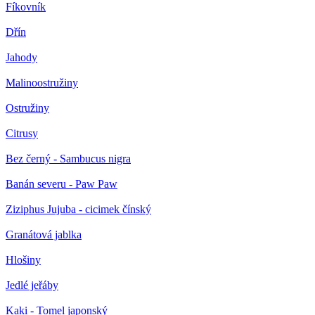
Fíkovník
Dřín
Jahody
Malinoostružiny
Ostružiny
Citrusy
Bez černý - Sambucus nigra
Banán severu - Paw Paw
Ziziphus Jujuba - cicimek čínský
Granátová jablka
Hlošiny
Jedlé jeřáby
Kaki - Tomel japonský