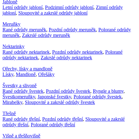
Jabloně
Letní odrůdy jabloní
,
Podzimní odrůdy jabloní
,
Zimní odrůdy
jabloní
,
Sloupovité a zakrslé odrůdy jabloní
Meruňky
Rané odrůdy meruněk
,
Pozdní odrůdy meruněk
,
Polorané odrůdy
meruněk
,
Zakrslé odrůdy meruněk
Nektarinky
Rané odrůdy nektarinek
,
Pozdní odrůdy nektarinek
,
Polorané
odrůdy nektarinek
,
Zakrslé odrůdy nektarinek
Ořechy, lísky a mandloně
Lísky
,
Mandloně
,
Ořešáky
Švestky a slivoně
Rané odrůdy švestek
,
Pozdní odrůdy švestek
,
Ryngle a blumy
,
Švestkomeruňky
,
Japonské švestky
,
Polorané odrůdy švestek
,
Mirabelky
,
Sloupovité a zakrslé odrůdy švestek
Třešně
Rané odrůdy třešní
,
Pozdní odrůdy třešní
,
Sloupovité a zakrslé
odrůdy třešní
,
Polorané odrůdy třešní
Višně a třešňovišně