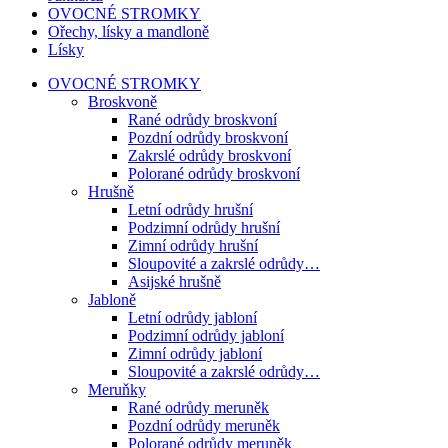
OVOCNÉ STROMKY
Ořechy, lísky a mandloně
Lísky
OVOCNÉ STROMKY
Broskvoně
Rané odrůdy broskvoní
Pozdní odrůdy broskvoní
Zakrslé odrůdy broskvoní
Polorané odrůdy broskvoní
Hrušně
Letní odrůdy hrušní
Podzimní odrůdy hrušní
Zimní odrůdy hrušní
Sloupovité a zakrslé odrůdy…
Asijské hrušně
Jabloně
Letní odrůdy jabloní
Podzimní odrůdy jabloní
Zimní odrůdy jabloní
Sloupovité a zakrslé odrůdy…
Meruňky
Rané odrůdy meruněk
Pozdní odrůdy meruněk
Polorané odrůdy meruněk