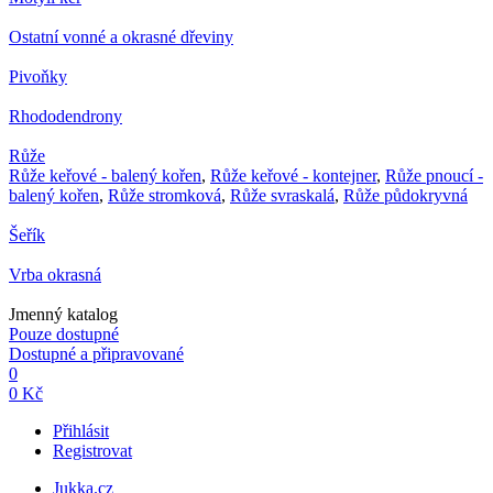
Ostatní vonné a okrasné dřeviny
Pivoňky
Rhododendrony
Růže
Růže keřové - balený kořen
,
Růže keřové - kontejner
,
Růže pnoucí -
balený kořen
,
Růže stromková
,
Růže svraskalá
,
Růže půdokryvná
Šeřík
Vrba okrasná
Jmenný katalog
Pouze dostupné
Dostupné a připravované
0
0 Kč
Přihlásit
Registrovat
Jukka.cz