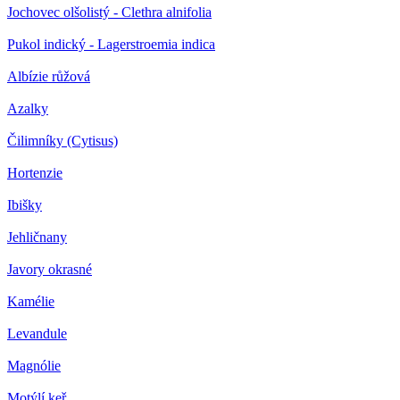
Jochovec olšolistý - Clethra alnifolia
Pukol indický - Lagerstroemia indica
Albízie růžová
Azalky
Čilimníky (Cytisus)
Hortenzie
Ibišky
Jehličnany
Javory okrasné
Kamélie
Levandule
Magnólie
Motýlí keř