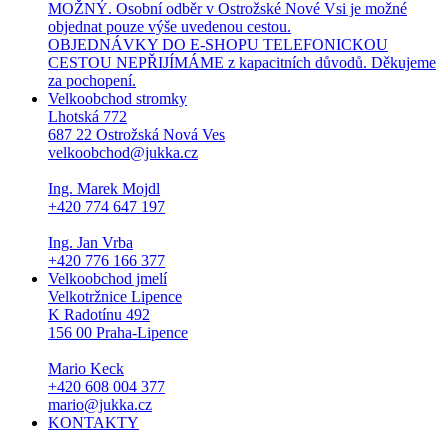
MOŽNÝ. Osobní odběr v Ostrožské Nové Vsi je možné
objednat pouze výše uvedenou cestou.
OBJEDNÁVKY DO E-SHOPU TELEFONICKOU
CESTOU NEPŘIJÍMÁME z kapacitních důvodů. Děkujeme
za pochopení.
Velkoobchod stromky
Lhotská 772
687 22 Ostrožská Nová Ves
velkoobchod@jukka.cz
Ing. Marek Mojdl
+420 774 647 197
Ing. Jan Vrba
+420 776 166 377
Velkoobchod jmelí
Velkotržnice Lipence
K Radotínu 492
156 00 Praha-Lipence
Mario Keck
+420 608 004 377
mario@jukka.cz
KONTAKTY