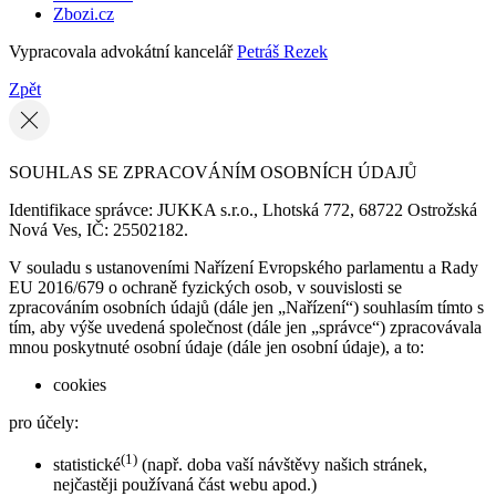
Zbozi.cz
Vypracovala advokátní kancelář
Petráš Rezek
Zpět
SOUHLAS SE ZPRACOVÁNÍM OSOBNÍCH ÚDAJŮ
Identifikace správce: JUKKA s.r.o., Lhotská 772, 68722 Ostrožská
Nová Ves, IČ: 25502182.
V souladu s ustanoveními Nařízení Evropského parlamentu a Rady
EU 2016/679 o ochraně fyzických osob, v souvislosti se
zpracováním osobních údajů (dále jen „Nařízení“) souhlasím tímto s
tím, aby výše uvedená společnost (dále jen „správce“) zpracovávala
mnou poskytnuté osobní údaje (dále jen osobní údaje), a to:
cookies
pro účely:
(1)
statistické
(např. doba vaší návštěvy našich stránek,
nejčastěji používaná část webu apod.)