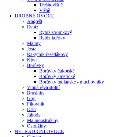
Třešňovišně
Višně
DROBNÉ OVOCE
Angrešt
Rybíz
Rybíz stromkový
Rybíz keřový
Maliny
Josta
Rakytník řešetlákový
Kiwi
Borůvky
Borůvky čukotské
Borůvky americké
Borůvky indiánské - muchovníky
Vinná réva stolní
Brusinky
Goji
Fíkovník
Dřín
Jahody
Malinoostružiny
Ostružiny
NETRADIČNÍ OVOCE
Citrusy