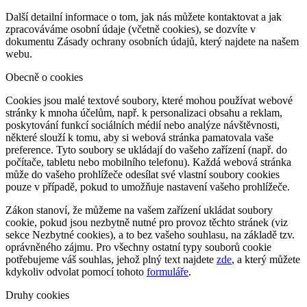
Další detailní informace o tom, jak nás můžete kontaktovat a jak
zpracováváme osobní údaje (včetně cookies), se dozvíte v
dokumentu Zásady ochrany osobních údajů, který najdete na našem
webu.
Obecně o cookies
Cookies jsou malé textové soubory, které mohou používat webové
stránky k mnoha účelům, např. k personalizaci obsahu a reklam,
poskytování funkcí sociálních médií nebo analýze návštěvnosti,
některé slouží k tomu, aby si webová stránka pamatovala vaše
preference. Tyto soubory se ukládají do vašeho zařízení (např. do
počítače, tabletu nebo mobilního telefonu). Každá webová stránka
může do vašeho prohlížeče odesílat své vlastní soubory cookies
pouze v případě, pokud to umožňuje nastavení vašeho prohlížeče.
Zákon stanoví, že můžeme na vašem zařízení ukládat soubory
cookie, pokud jsou nezbytně nutné pro provoz těchto stránek (viz
sekce Nezbytné cookies), a to bez vašeho souhlasu, na základě tzv.
oprávněného zájmu. Pro všechny ostatní typy souborů cookie
potřebujeme váš souhlas, jehož plný text najdete
zde
, a který můžete
kdykoliv odvolat pomocí tohoto
formuláře
.
Druhy cookies