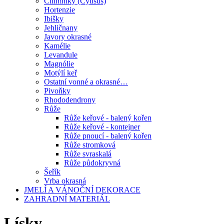
Čilimníky (Cytisus)
Hortenzie
Ibišky
Jehličnany
Javory okrasné
Kamélie
Levandule
Magnólie
Motýlí keř
Ostatní vonné a okrasné…
Pivoňky
Rhododendrony
Růže
Růže keřové - balený kořen
Růže keřové - kontejner
Růže pnoucí - balený kořen
Růže stromková
Růže svraskalá
Růže půdokryvná
Šeřík
Vrba okrasná
JMELÍ A VÁNOČNÍ DEKORACE
ZAHRADNÍ MATERIÁL
Lísky