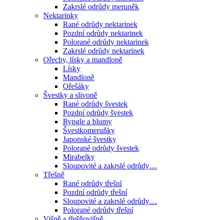
Zakrslé odrůdy meruněk
Nektarinky
Rané odrůdy nektarinek
Pozdní odrůdy nektarinek
Polorané odrůdy nektarinek
Zakrslé odrůdy nektarinek
Ořechy, lísky a mandloně
Lísky
Mandloně
Ořešáky
Švestky a slivoně
Rané odrůdy švestek
Pozdní odrůdy švestek
Ryngle a blumy
Švestkomeruňky
Japonské švestky
Polorané odrůdy švestek
Mirabelky
Sloupovité a zakrslé odrůdy…
Třešně
Rané odrůdy třešní
Pozdní odrůdy třešní
Sloupovité a zakrslé odrůdy…
Polorané odrůdy třešní
Višně a třešňovišně