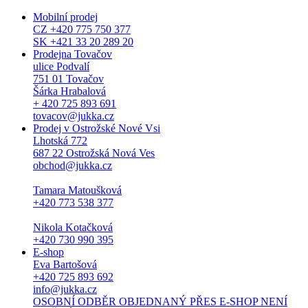
Mobilní prodej
CZ +420 775 750 377
SK +421 33 20 289 20
Prodejna Tovačov
ulice Podvalí
751 01 Tovačov
Šárka Hrabalová
+ 420 725 893 691
tovacov@jukka.cz
Prodej v Ostrožské Nové Vsi
Lhotská 772
687 22 Ostrožská Nová Ves
obchod@jukka.cz
Tamara Matoušková
+420 773 538 377
Nikola Kotačková
+420 730 990 395
E-shop
Eva Bartošová
+420 725 893 692
info@jukka.cz
OSOBNÍ ODBĚR OBJEDNANÝ PŘES E-SHOP NENÍ