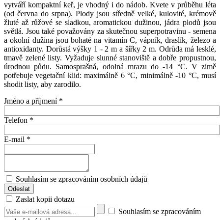
vytváří kompaktní keř, je vhodný i do nádob. Kvete v průběhu léta
(od června do srpna). Plody jsou středně velké, kulovité, krémově
žluté až růžové se sladkou, aromatickou dužinou, jádra plodů jsou
světlá. Jsou také považovány za skutečnou superpotravinu - semena
a okolní dužina jsou bohaté na vitamín C, vápník, draslík, železo a
antioxidanty. Dorůstá výšky 1 - 2 m a šířky 2 m. Odrůda má lesklé,
tmavě zelené listy. Vyžaduje slunné stanoviště a dobře propustnou,
úrodnou půdu. Samosprašná, odolná mrazu do -14 °C. V zimě
potřebuje vegetační klid: maximálně 6 °C, minimálně -10 °C, musí
shodit listy, aby zarodilo.
Jméno a příjmení
*
Telefon
*
E-mail
*
Souhlasím se zpracováním osobních údajů
Zaslat kopii dotazu
Souhlasím se zpracováním