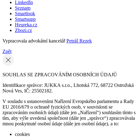
LinkedIn
Seznam
Smartlook
Smartsupp
Heureka.cz
Zbozi.cz
Vypracovala advokátní kancelář
Petráš Rezek
Zpět
SOUHLAS SE ZPRACOVÁNÍM OSOBNÍCH ÚDAJŮ
Identifikace správce: JUKKA s.r.o., Lhotská 772, 68722 Ostrožská
Nová Ves, IČ: 25502182.
V souladu s ustanoveními Nařízení Evropského parlamentu a Rady
EU 2016/679 o ochraně fyzických osob, v souvislosti se
zpracováním osobních údajů (dále jen „Nařízení“) souhlasím tímto s
tím, aby výše uvedená společnost (dále jen „správce“) zpracovávala
mnou poskytnuté osobní údaje (dále jen osobní údaje), a to:
cookies