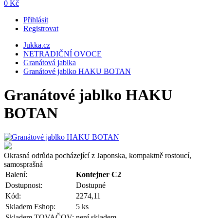
0 Kč
Přihlásit
Registrovat
Jukka.cz
NETRADIČNÍ OVOCE
Granátová jablka
Granátové jablko HAKU BOTAN
Granátové jablko HAKU
BOTAN
Okrasná odrůda pocházející z Japonska, kompaktně rostoucí,
samosprašná
Balení:
Kontejner C2
Dostupnost:
Dostupné
Kód:
2274,11
Skladem Eshop:
5 ks
Skladem TOVAČOV:
není skladem