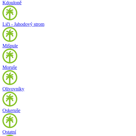
Kdouloně
Liči - Jahodový strom
Mišpule
Moruše
Olivovníky
Oskeruše
Ostatní