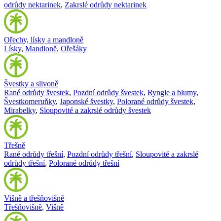
odrůdy nektarinek
,
Zakrslé odrůdy nektarinek
Ořechy, lísky a mandloně
Lísky
,
Mandloně
,
Ořešáky
Švestky a slivoně
Rané odrůdy švestek
,
Pozdní odrůdy švestek
,
Ryngle a blumy
,
Švestkomeruňky
,
Japonské švestky
,
Polorané odrůdy švestek
,
Mirabelky
,
Sloupovité a zakrslé odrůdy švestek
Třešně
Rané odrůdy třešní
,
Pozdní odrůdy třešní
,
Sloupovité a zakrslé
odrůdy třešní
,
Polorané odrůdy třešní
Višně a třešňovišně
Třešňovišně
,
Višně