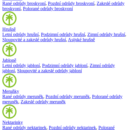
Rané odrůdy broskvoní
,
Pozdní odrůdy broskvoní
,
Zakrslé odrůdy
broskvoní
,
Polorané odrůdy broskvoní
Hrušně
Letní odrůdy hrušní
,
Podzimní odrůdy hrušní
,
Zimní odrůdy hrušní
,
Sloupovité a zakrslé odrůdy hrušní
,
Asijské hrušně
Jabloně
Letní odrůdy jabloní
,
Podzimní odrůdy jabloní
,
Zimní odrůdy
jabloní
,
Sloupovité a zakrslé odrůdy jabloní
Meruňky
Rané odrůdy meruněk
,
Pozdní odrůdy meruněk
,
Polorané odrůdy
meruněk
,
Zakrslé odrůdy meruněk
Nektarinky
Rané odrůdy nektarinek
,
Pozdní odrůdy nektarinek
,
Polorané