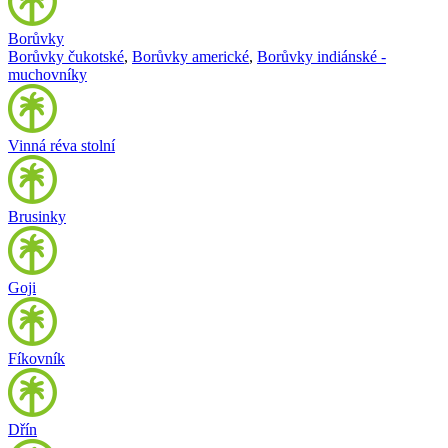
Borůvky
Borůvky čukotské
,
Borůvky americké
,
Borůvky indiánské -
muchovníky
Vinná réva stolní
Brusinky
Goji
Fíkovník
Dřín