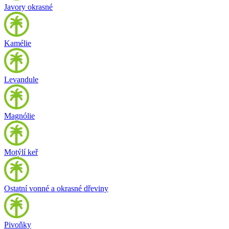
Javory okrasné
Kamélie
Levandule
Magnólie
Motýlí keř
Ostatní vonné a okrasné dřeviny
Pivoňky