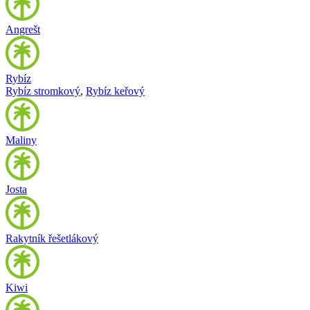
Angrešt
Rybíz
Rybíz stromkový
,
Rybíz keřový
Maliny
Josta
Rakytník řešetlákový
Kiwi