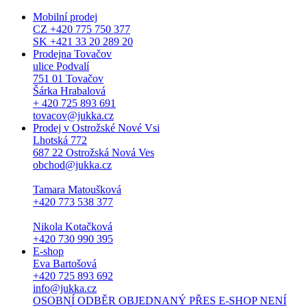
Mobilní prodej
CZ +420 775 750 377
SK +421 33 20 289 20
Prodejna Tovačov
ulice Podvalí
751 01 Tovačov
Šárka Hrabalová
+ 420 725 893 691
tovacov@jukka.cz
Prodej v Ostrožské Nové Vsi
Lhotská 772
687 22 Ostrožská Nová Ves
obchod@jukka.cz
Tamara Matoušková
+420 773 538 377
Nikola Kotačková
+420 730 990 395
E-shop
Eva Bartošová
+420 725 893 692
info@jukka.cz
OSOBNÍ ODBĚR OBJEDNANÝ PŘES E-SHOP NENÍ