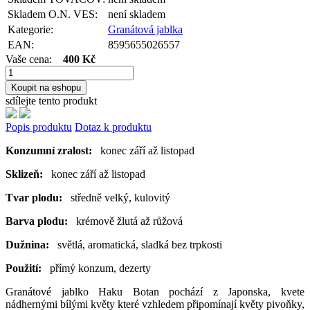
Skladem O.N. VES:
není skladem
Kategorie:
Granátová jablka
EAN:
8595655026557
Vaše cena:
400 Kč
Koupit na eshopu
sdílejte tento produkt
Popis produktu
Dotaz k produktu
Konzumní zralost:
konec září až listopad
Sklizeň:
konec září až listopad
Tvar plodu:
středně velký, kulovitý
Barva plodu:
krémově žlutá až růžová
Dužnina:
světlá, aromatická, sladká bez trpkosti
Použití:
přímý konzum, dezerty
Granátové jablko Haku Botan pochází z Japonska, kvete
nádhernými bílými květy které vzhledem připomínají květy pivoňky,