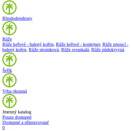
Rhododendrony
Růže
Růže keřové - balený kořen
,
Růže keřové - kontejner
,
Růže pnoucí -
balený kořen
,
Růže stromková
,
Růže svraskalá
,
Růže půdokryvná
Šeřík
Vrba okrasná
Jmenný katalog
Pouze dostupné
Dostupné a připravované
0