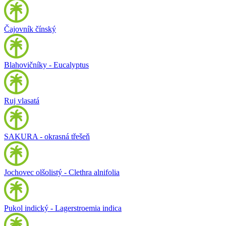
Čajovník čínský
Blahovičníky - Eucalyptus
Ruj vlasatá
SAKURA - okrasná třešeň
Jochovec olšolistý - Clethra alnifolia
Pukol indický - Lagerstroemia indica