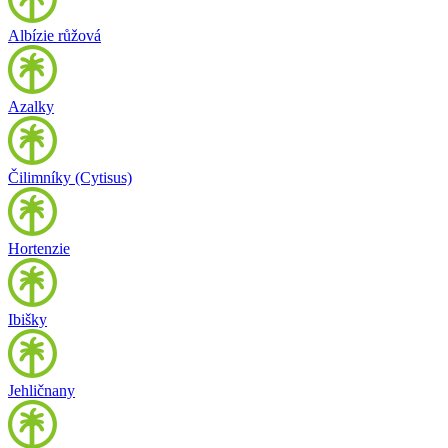
Albízie růžová
Azalky
Čilimníky (Cytisus)
Hortenzie
Ibišky
Jehličnany