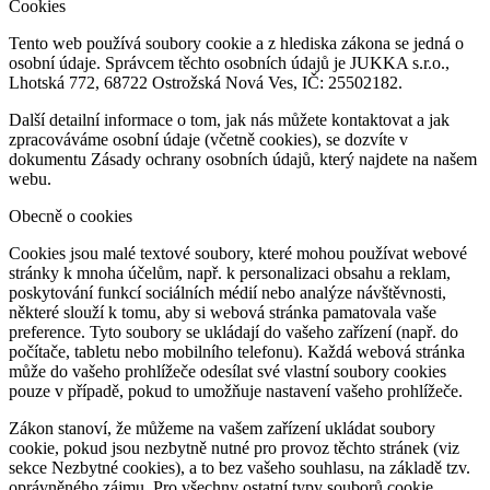
Cookies
Tento web používá soubory cookie a z hlediska zákona se jedná o
osobní údaje. Správcem těchto osobních údajů je JUKKA s.r.o.,
Lhotská 772, 68722 Ostrožská Nová Ves, IČ: 25502182.
Další detailní informace o tom, jak nás můžete kontaktovat a jak
zpracováváme osobní údaje (včetně cookies), se dozvíte v
dokumentu Zásady ochrany osobních údajů, který najdete na našem
webu.
Obecně o cookies
Cookies jsou malé textové soubory, které mohou používat webové
stránky k mnoha účelům, např. k personalizaci obsahu a reklam,
poskytování funkcí sociálních médií nebo analýze návštěvnosti,
některé slouží k tomu, aby si webová stránka pamatovala vaše
preference. Tyto soubory se ukládají do vašeho zařízení (např. do
počítače, tabletu nebo mobilního telefonu). Každá webová stránka
může do vašeho prohlížeče odesílat své vlastní soubory cookies
pouze v případě, pokud to umožňuje nastavení vašeho prohlížeče.
Zákon stanoví, že můžeme na vašem zařízení ukládat soubory
cookie, pokud jsou nezbytně nutné pro provoz těchto stránek (viz
sekce Nezbytné cookies), a to bez vašeho souhlasu, na základě tzv.
oprávněného zájmu. Pro všechny ostatní typy souborů cookie