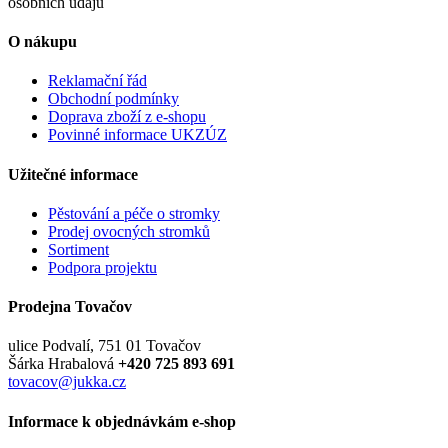
osobních údajů
O nákupu
Reklamační řád
Obchodní podmínky
Doprava zboží z e-shopu
Povinné informace UKZÚZ
Užitečné informace
Pěstování a péče o stromky
Prodej ovocných stromků
Sortiment
Podpora projektu
Prodejna Tovačov
ulice Podvalí, 751 01 Tovačov
Šárka Hrabalová
+420 725 893 691
tovacov@jukka.cz
Informace k objednávkám e-shop