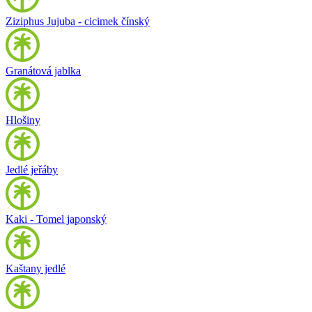
Ziziphus Jujuba - cicimek čínský
Granátová jablka
Hlošiny
Jedlé jeřáby
Kaki - Tomel japonský
Kaštany jedlé