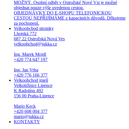
MOŽNÝ. Osobní odběr v Ostrožské Nové Vsi je možné
objednat pouze výše uvedenou cestou.
OBJEDNÁVKY DO E-SHOPU TELEFONICKOU
CESTOU NEPŘIJÍMÁME z kapacitních důvodů. Děkujeme
za pochopení.
Velkoobchod stromky
Lhotská 772
687 22 Ostrožská Nová Ves
velkoobchod@jukka.cz
Ing. Marek Mojdl
+420 774 647 197
Ing. Jan Vrba
+420 776 166 377
Velkoobchod jmelí
Velkotržnice Lipence
K Radotínu 492
156 00 Praha-Lipence
Mario Keck
+420 608 004 377
mario@jukka.cz
KONTAKTY