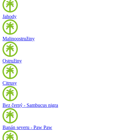
Jahody
Malinoostružiny
Ostružiny
Citrusy
Bez černý - Sambucus nigra
Banán severu - Paw Paw