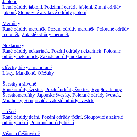
Jabloně
Letní odrůdy jabloní
,
Podzimní odrůdy jabloní
,
Zimní odrůdy
jabloní
,
Sloupovité a zakrslé odrůdy jabloní
Meruňky
Rané odrůdy meruněk
,
Pozdní odrůdy meruněk
,
Polorané odrůdy
meruněk
,
Zakrslé odrůdy meruněk
Nektarinky
Rané odrůdy nektarinek
,
Pozdní odrůdy nektarinek
,
Polorané
odrůdy nektarinek
,
Zakrslé odrůdy nektarinek
Ořechy, lísky a mandloně
Lísky
,
Mandloně
,
Ořešáky
Švestky a slivoně
Rané odrůdy švestek
,
Pozdní odrůdy švestek
,
Ryngle a blumy
,
Švestkomeruňky
,
Japonské švestky
,
Polorané odrůdy švestek
,
Mirabelky
,
Sloupovité a zakrslé odrůdy švestek
Třešně
Rané odrůdy třešní
,
Pozdní odrůdy třešní
,
Sloupovité a zakrslé
odrůdy třešní
,
Polorané odrůdy třešní
Višně a třešňovišně