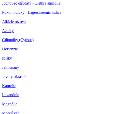
Jochovec olšolistý - Clethra alnifolia
Pukol indický - Lagerstroemia indica
Albízie růžová
Azalky
Čilimníky (Cytisus)
Hortenzie
Ibišky
Jehličnany
Javory okrasné
Kamélie
Levandule
Magnólie
Motýlí keř