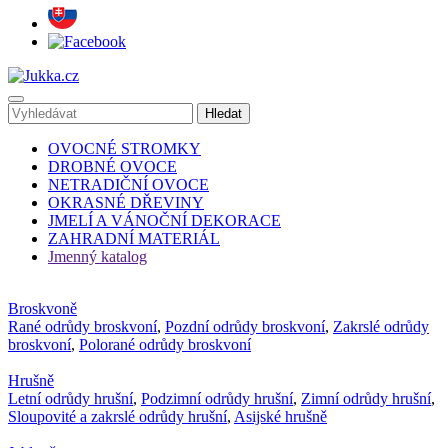
OVOCNÉ STROMKY
DROBNÉ OVOCE
NETRADIČNÍ OVOCE
OKRASNÉ DŘEVINY
JMELÍ A VÁNOČNÍ DEKORACE
ZAHRADNÍ MATERIÁL
Jmenný katalog
Broskvoně
Rané odrůdy broskvoní
,
Pozdní odrůdy broskvoní
,
Zakrslé odrůdy
broskvoní
,
Polorané odrůdy broskvoní
Hrušně
Letní odrůdy hrušní
,
Podzimní odrůdy hrušní
,
Zimní odrůdy hrušní
,
Sloupovité a zakrslé odrůdy hrušní
,
Asijské hrušně