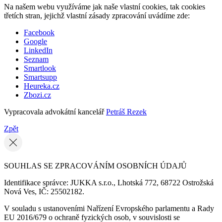
Na našem webu využíváme jak naše vlastní cookies, tak cookies
třetích stran, jejichž vlastní zásady zpracování uvádíme zde:
Facebook
Google
LinkedIn
Seznam
Smartlook
Smartsupp
Heureka.cz
Zbozi.cz
Vypracovala advokátní kancelář
Petráš Rezek
Zpět
SOUHLAS SE ZPRACOVÁNÍM OSOBNÍCH ÚDAJŮ
Identifikace správce: JUKKA s.r.o., Lhotská 772, 68722 Ostrožská
Nová Ves, IČ: 25502182.
V souladu s ustanoveními Nařízení Evropského parlamentu a Rady
EU 2016/679 o ochraně fyzických osob, v souvislosti se