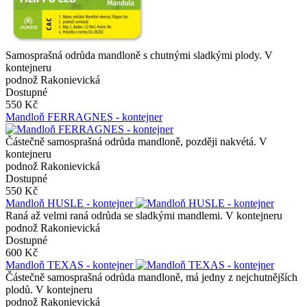
Samosprašná odrůda mandloně s chutnými sladkými plody. V
kontejneru
podnož Rakonievická
Dostupné
550 Kč
Mandloň FERRAGNES - kontejner
Částečně samosprašná odrůda mandloně, později nakvétá. V
kontejneru
podnož Rakonievická
Dostupné
550 Kč
Mandloň HUSLE - kontejner
Raná až velmi raná odrůda se sladkými mandlemi. V kontejneru
podnož Rakonievická
Dostupné
600 Kč
Mandloň TEXAS - kontejner
Částečně samosprašná odrůda mandloně, má jedny z nejchutnějších
plodů. V kontejneru
podnož Rakonievická