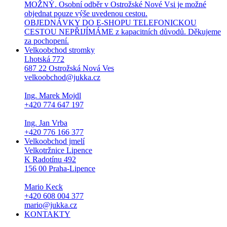
MOŽNÝ. Osobní odběr v Ostrožské Nové Vsi je možné
objednat pouze výše uvedenou cestou.
OBJEDNÁVKY DO E-SHOPU TELEFONICKOU
CESTOU NEPŘIJÍMÁME z kapacitních důvodů. Děkujeme
za pochopení.
Velkoobchod stromky
Lhotská 772
687 22 Ostrožská Nová Ves
velkoobchod@jukka.cz
Ing. Marek Mojdl
+420 774 647 197
Ing. Jan Vrba
+420 776 166 377
Velkoobchod jmelí
Velkotržnice Lipence
K Radotínu 492
156 00 Praha-Lipence
Mario Keck
+420 608 004 377
mario@jukka.cz
KONTAKTY