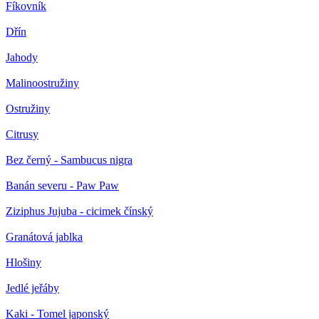
Fíkovník
Dřín
Jahody
Malinoostružiny
Ostružiny
Citrusy
Bez černý - Sambucus nigra
Banán severu - Paw Paw
Ziziphus Jujuba - cicimek čínský
Granátová jablka
Hlošiny
Jedlé jeřáby
Kaki - Tomel japonský