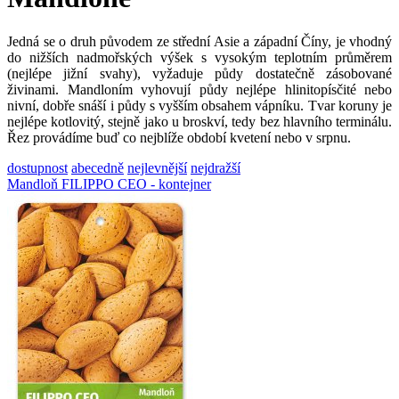
Jedná se o druh původem ze střední Asie a západní Číny, je vhodný
do nižších nadmořských výšek s vysokým teplotním průměrem
(nejlépe jižní svahy), vyžaduje půdy dostatečně zásobované
živinami. Mandloním vyhovují půdy nejlépe hlinitopísčité nebo
nivní, dobře snáší i půdy s vyšším obsahem vápníku. Tvar koruny je
nejlépe kotlovitý, stejně jako u broskví, tedy bez hlavního terminálu.
Řez provádíme buď co nejblíže období kvetení nebo v srpnu.
dostupnost
abecedně
nejlevnější
nejdražší
Mandloň FILIPPO CEO - kontejner