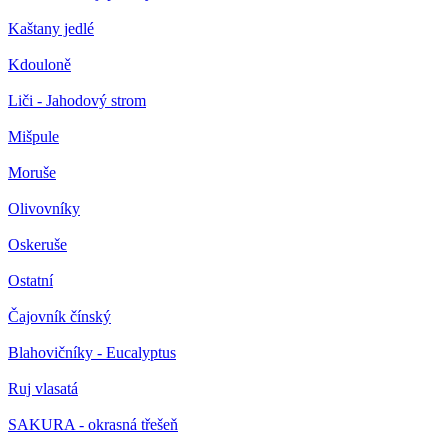
Kaštany jedlé
Kdouloně
Liči - Jahodový strom
Mišpule
Moruše
Olivovníky
Oskeruše
Ostatní
Čajovník čínský
Blahovičníky - Eucalyptus
Ruj vlasatá
SAKURA - okrasná třešeň