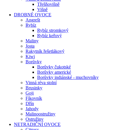
Třešňovišně
Višně
DROBNÉ OVOCE
Angrešt
Rybíz
Rybíz stromkový
Rybíz keřový
Maliny
Josta
Rakytník řešetlákový
Kiwi
Borůvky
Borůvky čukotské
Borůvky americké
Borůvky indiánské - muchovníky
Vinná réva stolní
Brusinky
Goji
Fíkovník
Dřín
Jahody
Malinoostružiny
Ostružiny
NETRADIČNÍ OVOCE
Citrusy