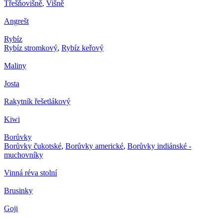
Třešňovišně
,
Višně
Angrešt
Rybíz
Rybíz stromkový
,
Rybíz keřový
Maliny
Josta
Rakytník řešetlákový
Kiwi
Borůvky
Borůvky čukotské
,
Borůvky americké
,
Borůvky indiánské -
muchovníky
Vinná réva stolní
Brusinky
Goji