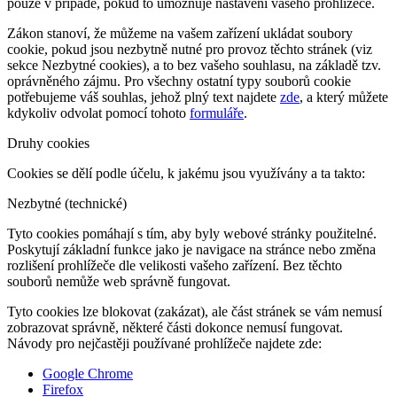
pouze v případě, pokud to umožňuje nastavení vašeho prohlížeče.
Zákon stanoví, že můžeme na vašem zařízení ukládat soubory
cookie, pokud jsou nezbytně nutné pro provoz těchto stránek (viz
sekce Nezbytné cookies), a to bez vašeho souhlasu, na základě tzv.
oprávněného zájmu. Pro všechny ostatní typy souborů cookie
potřebujeme váš souhlas, jehož plný text najdete
zde
, a který můžete
kdykoliv odvolat pomocí tohoto
formuláře
.
Druhy cookies
Cookies se dělí podle účelu, k jakému jsou využívány a ta takto:
Nezbytné (technické)
Tyto cookies pomáhají s tím, aby byly webové stránky použitelné.
Poskytují základní funkce jako je navigace na stránce nebo změna
rozlišení prohlížeče dle velikosti vašeho zařízení. Bez těchto
souborů nemůže web správně fungovat.
Tyto cookies lze blokovat (zakázat), ale část stránek se vám nemusí
zobrazovat správně, některé části dokonce nemusí fungovat.
Návody pro nejčastěji používané prohlížeče najdete zde:
Google Chrome
Firefox