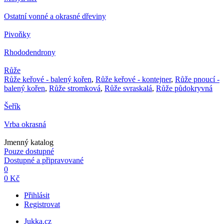
Ostatní vonné a okrasné dřeviny
Pivoňky
Rhododendrony
Růže
Růže keřové - balený kořen
,
Růže keřové - kontejner
,
Růže pnoucí -
balený kořen
,
Růže stromková
,
Růže svraskalá
,
Růže půdokryvná
Šeřík
Vrba okrasná
Jmenný katalog
Pouze dostupné
Dostupné a připravované
0
0 Kč
Přihlásit
Registrovat
Jukka.cz