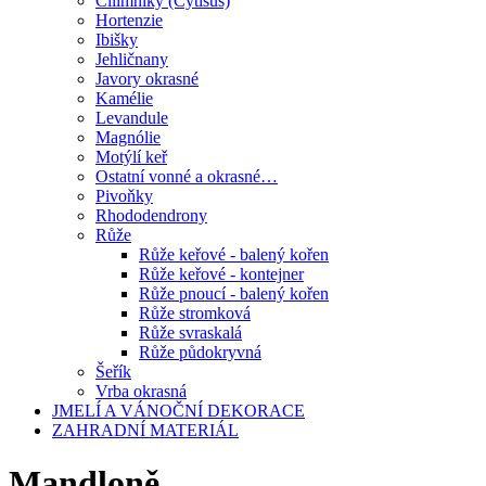
Čilimníky (Cytisus)
Hortenzie
Ibišky
Jehličnany
Javory okrasné
Kamélie
Levandule
Magnólie
Motýlí keř
Ostatní vonné a okrasné…
Pivoňky
Rhododendrony
Růže
Růže keřové - balený kořen
Růže keřové - kontejner
Růže pnoucí - balený kořen
Růže stromková
Růže svraskalá
Růže půdokryvná
Šeřík
Vrba okrasná
JMELÍ A VÁNOČNÍ DEKORACE
ZAHRADNÍ MATERIÁL
Mandloně