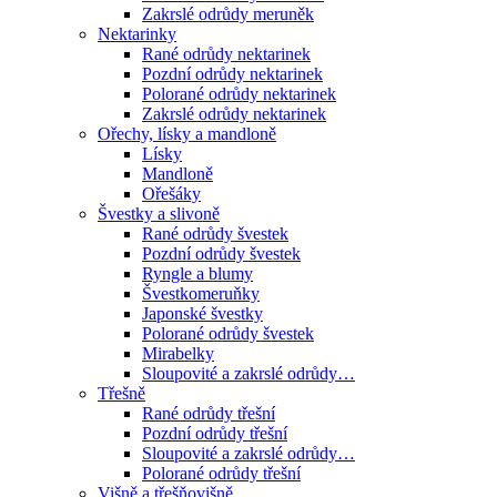
Zakrslé odrůdy meruněk
Nektarinky
Rané odrůdy nektarinek
Pozdní odrůdy nektarinek
Polorané odrůdy nektarinek
Zakrslé odrůdy nektarinek
Ořechy, lísky a mandloně
Lísky
Mandloně
Ořešáky
Švestky a slivoně
Rané odrůdy švestek
Pozdní odrůdy švestek
Ryngle a blumy
Švestkomeruňky
Japonské švestky
Polorané odrůdy švestek
Mirabelky
Sloupovité a zakrslé odrůdy…
Třešně
Rané odrůdy třešní
Pozdní odrůdy třešní
Sloupovité a zakrslé odrůdy…
Polorané odrůdy třešní
Višně a třešňovišně