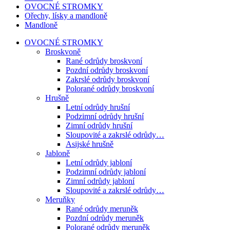
OVOCNÉ STROMKY
Ořechy, lísky a mandloně
Mandloně
OVOCNÉ STROMKY
Broskvoně
Rané odrůdy broskvoní
Pozdní odrůdy broskvoní
Zakrslé odrůdy broskvoní
Polorané odrůdy broskvoní
Hrušně
Letní odrůdy hrušní
Podzimní odrůdy hrušní
Zimní odrůdy hrušní
Sloupovité a zakrslé odrůdy…
Asijské hrušně
Jabloně
Letní odrůdy jabloní
Podzimní odrůdy jabloní
Zimní odrůdy jabloní
Sloupovité a zakrslé odrůdy…
Meruňky
Rané odrůdy meruněk
Pozdní odrůdy meruněk
Polorané odrůdy meruněk