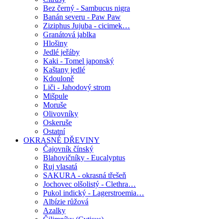
Bez černý - Sambucus nigra
Banán severu - Paw Paw
Ziziphus Jujuba - cicimek…
Granátová jablka
Hlošiny
Jedlé jeřáby
Kaki - Tomel japonský
Kaštany jedlé
Kdouloně
Liči - Jahodový strom
Mišpule
Moruše
Olivovníky
Oskeruše
Ostatní
OKRASNÉ DŘEVINY
Čajovník čínský
Blahovičníky - Eucalyptus
Ruj vlasatá
SAKURA - okrasná třešeň
Jochovec olšolistý - Clethra…
Pukol indický - Lagerstroemia…
Albízie růžová
Azalky