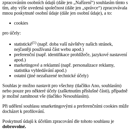
zpracováním osobních údajů (dále jen „Nařízení“) souhlasím tímto s
tím, aby výše uvedená společnost (dále jen „správce“) zpracovávala
mnou poskytnuté osobní údaje (dále jen osobní údaje), a to:
cookies
pro účely:
(1)
statistické
(např. doba vaší návštěvy našich stránek,
nejčastěji používaná část webu apod.)
preferenční (např. identifikace prohlížeče, jazykové nastavení
apod.)
marketingové a reklamní (např. personalizace reklamy,
statistika vyhledávání apod.)
ostatní (jiné nezařazené technické účely)
Souhlas je možno nastavit pro všechny (tlačítko Ano, souhlasím)
nebo pouze pro některé účely (zaškrtnutím příslušné části), případně
je možné zamítnout vše (tlačítko Nesouhlasím).
Při udělení souhlasu smarketingovými a preferenčními cookies může
docházet k profilování.
Poskytnutí údajů k účelům zpracování dle tohoto souhlasu je
dobrovolné.