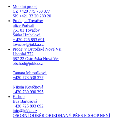
Mobilní prodej
CZ +420 775 750 377
SK +421 33 20 289 20
Prodejna Tovačov
ulice Podvalí
751 01 Tovačov
Šárka Hrabalová
+ 420 725 893 691
tovacov@jukka.cz
Prodej v Ostrožské Nové Vsi
Lhotská 772
687 22 Ostrožská Nová Ves
obchod@jukka.cz
Tamara Matoušková
+420 773 538 377
Nikola Kotačková
+420 730 990 395
E-shop
Eva Bartošová
+420 725 893 692
info@jukka.cz
OSOBNÍ ODBĚR OBJEDNANÝ PŘES E-SHOP NENÍ