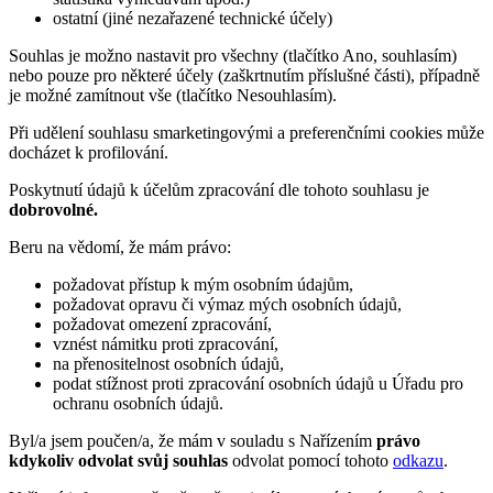
ostatní (jiné nezařazené technické účely)
Souhlas je možno nastavit pro všechny (tlačítko Ano, souhlasím)
nebo pouze pro některé účely (zaškrtnutím příslušné části), případně
je možné zamítnout vše (tlačítko Nesouhlasím).
Při udělení souhlasu smarketingovými a preferenčními cookies může
docházet k profilování.
Poskytnutí údajů k účelům zpracování dle tohoto souhlasu je
dobrovolné.
Beru na vědomí, že mám právo:
požadovat přístup k mým osobním údajům,
požadovat opravu či výmaz mých osobních údajů,
požadovat omezení zpracování,
vznést námitku proti zpracování,
na přenositelnost osobních údajů,
podat stížnost proti zpracování osobních údajů u Úřadu pro
ochranu osobních údajů.
Byl/a jsem poučen/a, že mám v souladu s Nařízením
právo
kdykoliv odvolat svůj souhlas
odvolat pomocí tohoto
odkazu
.