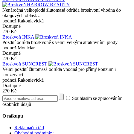
Nenáročná velkoplodá žlutomasá odrůda broskvoní vhodná do
okrajových oblast…
podnož Rakonievická
Dostupné
270 Kč
Broskvoň INKA
Pozdní odrůda broskvoně s velmi velkými atraktivními plody
podnož Montclar
Dostupné
270 Kč
Broskvoň SUNCREST
Velmi pozdní žlutomasá odrůda vhodná pro přímý konzum i
konzervaci
podnož Rakonievická
Dostupné
270 Kč
Souhlasím se zpracováním
osobních údajů
O nákupu
Reklamační řád
Obchodní podmínky