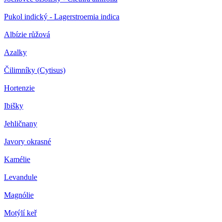
Pukol indický - Lagerstroemia indica
Albízie růžová
Azalky
Čilimníky (Cytisus)
Hortenzie
Ibišky
Jehličnany
Javory okrasné
Kamélie
Levandule
Magnólie
Motýlí keř