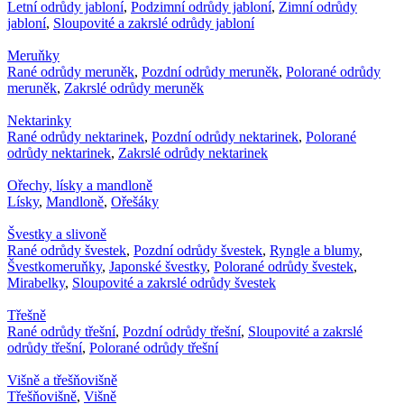
Letní odrůdy jabloní
,
Podzimní odrůdy jabloní
,
Zimní odrůdy
jabloní
,
Sloupovité a zakrslé odrůdy jabloní
Meruňky
Rané odrůdy meruněk
,
Pozdní odrůdy meruněk
,
Polorané odrůdy
meruněk
,
Zakrslé odrůdy meruněk
Nektarinky
Rané odrůdy nektarinek
,
Pozdní odrůdy nektarinek
,
Polorané
odrůdy nektarinek
,
Zakrslé odrůdy nektarinek
Ořechy, lísky a mandloně
Lísky
,
Mandloně
,
Ořešáky
Švestky a slivoně
Rané odrůdy švestek
,
Pozdní odrůdy švestek
,
Ryngle a blumy
,
Švestkomeruňky
,
Japonské švestky
,
Polorané odrůdy švestek
,
Mirabelky
,
Sloupovité a zakrslé odrůdy švestek
Třešně
Rané odrůdy třešní
,
Pozdní odrůdy třešní
,
Sloupovité a zakrslé
odrůdy třešní
,
Polorané odrůdy třešní
Višně a třešňovišně
Třešňovišně
,
Višně