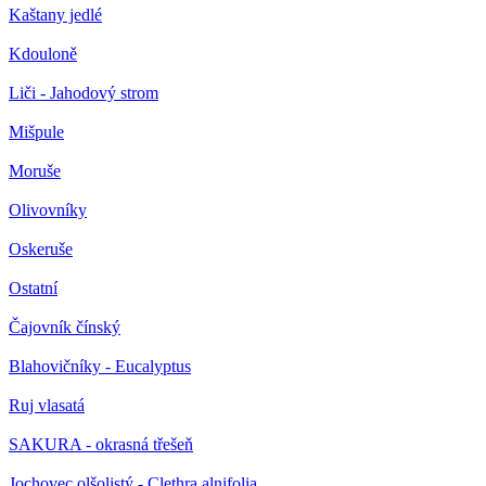
Kaštany jedlé
Kdouloně
Liči - Jahodový strom
Mišpule
Moruše
Olivovníky
Oskeruše
Ostatní
Čajovník čínský
Blahovičníky - Eucalyptus
Ruj vlasatá
SAKURA - okrasná třešeň
Jochovec olšolistý - Clethra alnifolia