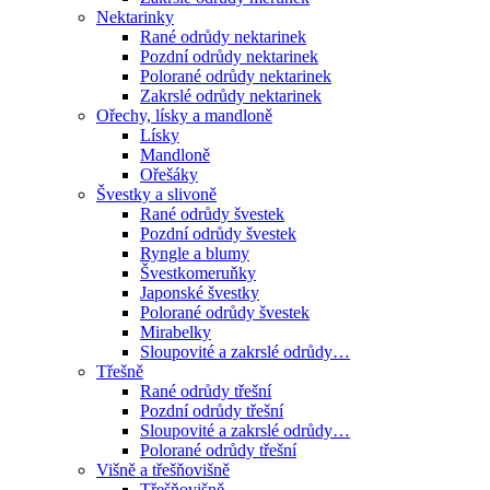
Nektarinky
Rané odrůdy nektarinek
Pozdní odrůdy nektarinek
Polorané odrůdy nektarinek
Zakrslé odrůdy nektarinek
Ořechy, lísky a mandloně
Lísky
Mandloně
Ořešáky
Švestky a slivoně
Rané odrůdy švestek
Pozdní odrůdy švestek
Ryngle a blumy
Švestkomeruňky
Japonské švestky
Polorané odrůdy švestek
Mirabelky
Sloupovité a zakrslé odrůdy…
Třešně
Rané odrůdy třešní
Pozdní odrůdy třešní
Sloupovité a zakrslé odrůdy…
Polorané odrůdy třešní
Višně a třešňovišně
Třešňovišně