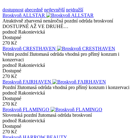
dostupnost
abecedně
nejlevnější
nejdražší
Broskvoň ALLSTAR
Atraktivně zbarvená nenáročná pozdní odrůda broskvoní
DOSTUPNÉ AŽ VE DRUHÉ…
podnož Rakonievická
Dostupné
270 Kč
Broskvoň CRESTHAVEN
Velmi pozdní žlutomasá odrůda vhodná pro přímý konzum i
konzervaci
podnož Rakonievická
Dostupné
270 Kč
Broskvoň FAIRHAVEN
Pozdní žlutomasá odrůda vhodná pro přímý konzum i konzervaci
podnož Rakonievická
Dostupné
270 Kč
Broskvoň FLAMINGO
Slovenská pozdní žutomasá odrůda broskvoní
podnož Rakonievická
Dostupné
270 Kč
Broskvoň HARROW BEAUTY