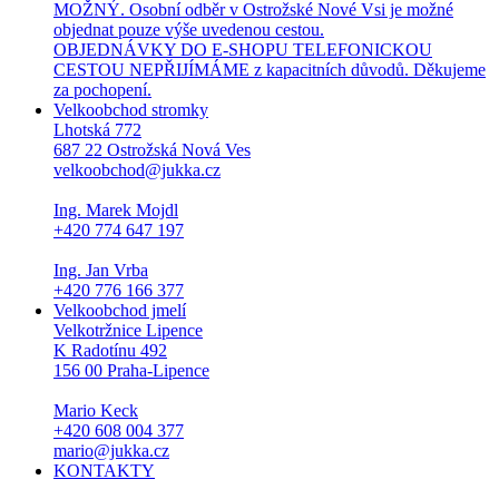
MOŽNÝ. Osobní odběr v Ostrožské Nové Vsi je možné
objednat pouze výše uvedenou cestou.
OBJEDNÁVKY DO E-SHOPU TELEFONICKOU
CESTOU NEPŘIJÍMÁME z kapacitních důvodů. Děkujeme
za pochopení.
Velkoobchod stromky
Lhotská 772
687 22 Ostrožská Nová Ves
velkoobchod@jukka.cz
Ing. Marek Mojdl
+420 774 647 197
Ing. Jan Vrba
+420 776 166 377
Velkoobchod jmelí
Velkotržnice Lipence
K Radotínu 492
156 00 Praha-Lipence
Mario Keck
+420 608 004 377
mario@jukka.cz
KONTAKTY