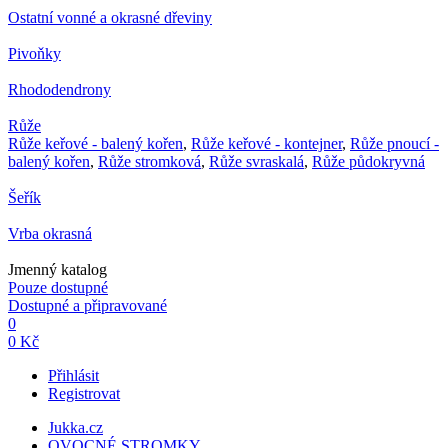
Ostatní vonné a okrasné dřeviny
Pivoňky
Rhododendrony
Růže
Růže keřové - balený kořen
,
Růže keřové - kontejner
,
Růže pnoucí -
balený kořen
,
Růže stromková
,
Růže svraskalá
,
Růže půdokryvná
Šeřík
Vrba okrasná
Jmenný katalog
Pouze dostupné
Dostupné a připravované
0
0 Kč
Přihlásit
Registrovat
Jukka.cz
OVOCNÉ STROMKY