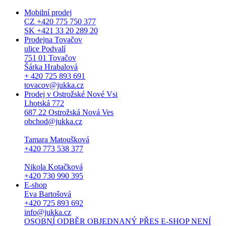
Mobilní prodej
CZ +420 775 750 377
SK +421 33 20 289 20
Prodejna Tovačov
ulice Podvalí
751 01 Tovačov
Šárka Hrabalová
+ 420 725 893 691
tovacov@jukka.cz
Prodej v Ostrožské Nové Vsi
Lhotská 772
687 22 Ostrožská Nová Ves
obchod@jukka.cz
Tamara Matoušková
+420 773 538 377
Nikola Kotačková
+420 730 990 395
E-shop
Eva Bartošová
+420 725 893 692
info@jukka.cz
OSOBNÍ ODBĚR OBJEDNANÝ PŘES E-SHOP NENÍ