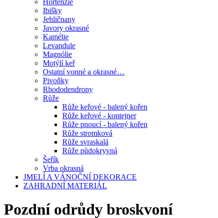
Hortenzie
Ibišky
Jehličnany
Javory okrasné
Kamélie
Levandule
Magnólie
Motýlí keř
Ostatní vonné a okrasné…
Pivoňky
Rhododendrony
Růže
Růže keřové - balený kořen
Růže keřové - kontejner
Růže pnoucí - balený kořen
Růže stromková
Růže svraskalá
Růže půdokryvná
Šeřík
Vrba okrasná
JMELÍ A VÁNOČNÍ DEKORACE
ZAHRADNÍ MATERIÁL
Pozdní odrůdy broskvoní