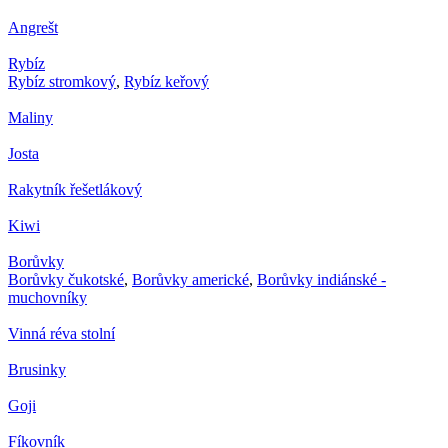
Angrešt
Rybíz
Rybíz stromkový
,
Rybíz keřový
Maliny
Josta
Rakytník řešetlákový
Kiwi
Borůvky
Borůvky čukotské
,
Borůvky americké
,
Borůvky indiánské -
muchovníky
Vinná réva stolní
Brusinky
Goji
Fíkovník