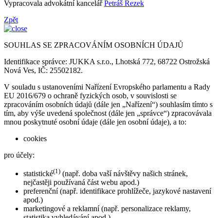
Vypracovala advokátní kancelář
Petráš Rezek
Zpět
SOUHLAS SE ZPRACOVÁNÍM OSOBNÍCH ÚDAJŮ
Identifikace správce: JUKKA s.r.o., Lhotská 772, 68722 Ostrožská
Nová Ves, IČ: 25502182.
V souladu s ustanoveními Nařízení Evropského parlamentu a Rady
EU 2016/679 o ochraně fyzických osob, v souvislosti se
zpracováním osobních údajů (dále jen „Nařízení“) souhlasím tímto s
tím, aby výše uvedená společnost (dále jen „správce“) zpracovávala
mnou poskytnuté osobní údaje (dále jen osobní údaje), a to:
cookies
pro účely:
(1)
statistické
(např. doba vaší návštěvy našich stránek,
nejčastěji používaná část webu apod.)
preferenční (např. identifikace prohlížeče, jazykové nastavení
apod.)
marketingové a reklamní (např. personalizace reklamy,
statistika vyhledávání apod.)