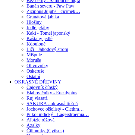
Bez černý - Sambucus nigra
Banán severu - Paw Paw
Ziziphus Jujuba - cicimek…
Granátová jablka
Hlošiny
Jedlé jeřáby
Kaki - Tomel japonský
Kaštany jedlé
Kdouloně
Liči - Jahodový strom
Mišpule
Moruše
Olivovníky
Oskeruše
Ostatní
OKRASNÉ DŘEVINY
Čajovník čínský
Blahovičníky - Eucalyptus
Ruj vlasatá
SAKURA - okrasná třešeň
Jochovec olšolistý - Clethra…
Pukol indický - Lagerstroemia…
Albízie růžová
Azalky
Čilimníky (Cytisus)