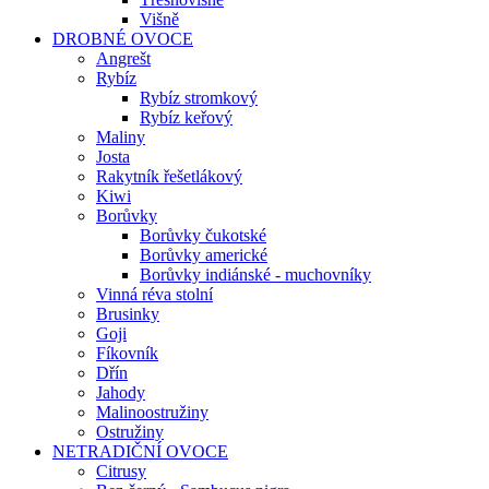
Višně
DROBNÉ OVOCE
Angrešt
Rybíz
Rybíz stromkový
Rybíz keřový
Maliny
Josta
Rakytník řešetlákový
Kiwi
Borůvky
Borůvky čukotské
Borůvky americké
Borůvky indiánské - muchovníky
Vinná réva stolní
Brusinky
Goji
Fíkovník
Dřín
Jahody
Malinoostružiny
Ostružiny
NETRADIČNÍ OVOCE
Citrusy