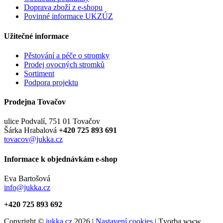
Doprava zboží z e-shopu
Povinné informace UKZÚZ
Užitečné informace
Pěstování a péče o stromky
Prodej ovocných stromků
Sortiment
Podpora projektu
Prodejna Tovačov
ulice Podvalí, 751 01 Tovačov
Šárka Hrabalová
+420 725 893 691
tovacov@jukka.cz
Informace k objednávkám e-shop
Eva Bartošová
info@jukka.cz
+420 725 893 692
Copyright ©
jukka.cz
2026 |
Nastavení cookies
| Tvorba www