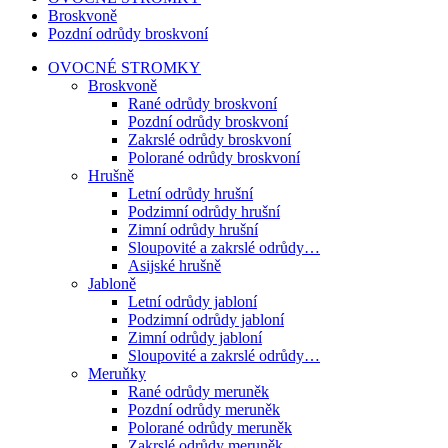
Broskvoně
Pozdní odrůdy broskvoní
OVOCNÉ STROMKY
Broskvoně
Rané odrůdy broskvoní
Pozdní odrůdy broskvoní
Zakrslé odrůdy broskvoní
Polorané odrůdy broskvoní
Hrušně
Letní odrůdy hrušní
Podzimní odrůdy hrušní
Zimní odrůdy hrušní
Sloupovité a zakrslé odrůdy…
Asijské hrušně
Jabloně
Letní odrůdy jabloní
Podzimní odrůdy jabloní
Zimní odrůdy jabloní
Sloupovité a zakrslé odrůdy…
Meruňky
Rané odrůdy meruněk
Pozdní odrůdy meruněk
Polorané odrůdy meruněk
Zakrslé odrůdy meruněk