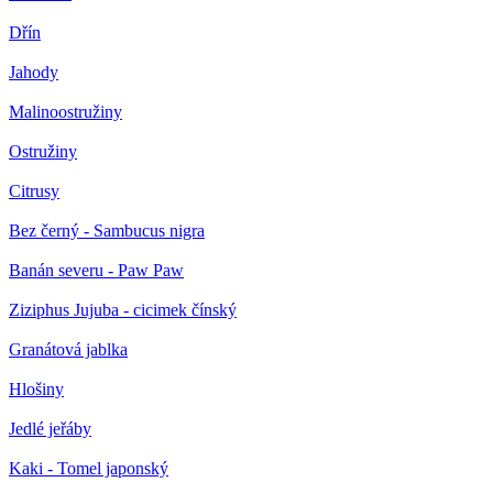
Dřín
Jahody
Malinoostružiny
Ostružiny
Citrusy
Bez černý - Sambucus nigra
Banán severu - Paw Paw
Ziziphus Jujuba - cicimek čínský
Granátová jablka
Hlošiny
Jedlé jeřáby
Kaki - Tomel japonský