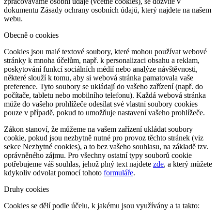
zpracováváme osobní údaje (včetně cookies), se dozvíte v
dokumentu Zásady ochrany osobních údajů, který najdete na našem
webu.
Obecně o cookies
Cookies jsou malé textové soubory, které mohou používat webové
stránky k mnoha účelům, např. k personalizaci obsahu a reklam,
poskytování funkcí sociálních médií nebo analýze návštěvnosti,
některé slouží k tomu, aby si webová stránka pamatovala vaše
preference. Tyto soubory se ukládají do vašeho zařízení (např. do
počítače, tabletu nebo mobilního telefonu). Každá webová stránka
může do vašeho prohlížeče odesílat své vlastní soubory cookies
pouze v případě, pokud to umožňuje nastavení vašeho prohlížeče.
Zákon stanoví, že můžeme na vašem zařízení ukládat soubory
cookie, pokud jsou nezbytně nutné pro provoz těchto stránek (viz
sekce Nezbytné cookies), a to bez vašeho souhlasu, na základě tzv.
oprávněného zájmu. Pro všechny ostatní typy souborů cookie
potřebujeme váš souhlas, jehož plný text najdete
zde
, a který můžete
kdykoliv odvolat pomocí tohoto
formuláře
.
Druhy cookies
Cookies se dělí podle účelu, k jakému jsou využívány a ta takto: