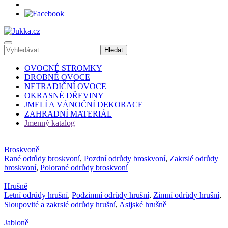
OVOCNÉ STROMKY
DROBNÉ OVOCE
NETRADIČNÍ OVOCE
OKRASNÉ DŘEVINY
JMELÍ A VÁNOČNÍ DEKORACE
ZAHRADNÍ MATERIÁL
Jmenný katalog
Broskvoně
Rané odrůdy broskvoní
,
Pozdní odrůdy broskvoní
,
Zakrslé odrůdy
broskvoní
,
Polorané odrůdy broskvoní
Hrušně
Letní odrůdy hrušní
,
Podzimní odrůdy hrušní
,
Zimní odrůdy hrušní
,
Sloupovité a zakrslé odrůdy hrušní
,
Asijské hrušně
Jabloně