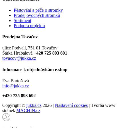
Pěstování a péče o stromky
Prodej ovocných stromků
Sortiment
Podpora projektu
Prodejna Tovačov
ulice Podvalí, 751 01 Tovačov
Šárka Hrabalová
+420 725 893 691
tovacov@jukka.cz
Informace k objednávkám e-shop
Eva Bartošová
info@jukka.cz
+420 725 893 692
Copyright ©
jukka.cz
2026 |
Nastavení cookies
| Tvorba www
stránek
MACHIN.cz