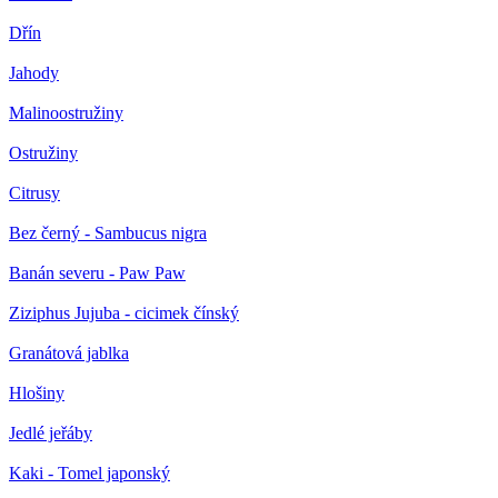
Dřín
Jahody
Malinoostružiny
Ostružiny
Citrusy
Bez černý - Sambucus nigra
Banán severu - Paw Paw
Ziziphus Jujuba - cicimek čínský
Granátová jablka
Hlošiny
Jedlé jeřáby
Kaki - Tomel japonský