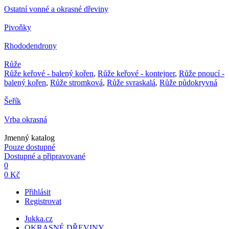
Ostatní vonné a okrasné dřeviny
Pivoňky
Rhododendrony
Růže
Růže keřové - balený kořen
,
Růže keřové - kontejner
,
Růže pnoucí -
balený kořen
,
Růže stromková
,
Růže svraskalá
,
Růže půdokryvná
Šeřík
Vrba okrasná
Jmenný katalog
Pouze dostupné
Dostupné a připravované
0
0 Kč
Přihlásit
Registrovat
Jukka.cz
OKRASNÉ DŘEVINY