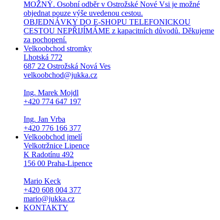
MOŽNÝ. Osobní odběr v Ostrožské Nové Vsi je možné
objednat pouze výše uvedenou cestou.
OBJEDNÁVKY DO E-SHOPU TELEFONICKOU
CESTOU NEPŘIJÍMÁME z kapacitních důvodů. Děkujeme
za pochopení.
Velkoobchod stromky
Lhotská 772
687 22 Ostrožská Nová Ves
velkoobchod@jukka.cz
Ing. Marek Mojdl
+420 774 647 197
Ing. Jan Vrba
+420 776 166 377
Velkoobchod jmelí
Velkotržnice Lipence
K Radotínu 492
156 00 Praha-Lipence
Mario Keck
+420 608 004 377
mario@jukka.cz
KONTAKTY