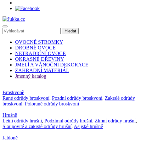
OVOCNÉ STROMKY
DROBNÉ OVOCE
NETRADIČNÍ OVOCE
OKRASNÉ DŘEVINY
JMELÍ A VÁNOČNÍ DEKORACE
ZAHRADNÍ MATERIÁL
Jmenný katalog
Broskvoně
Rané odrůdy broskvoní
,
Pozdní odrůdy broskvoní
,
Zakrslé odrůdy
broskvoní
,
Polorané odrůdy broskvoní
Hrušně
Letní odrůdy hrušní
,
Podzimní odrůdy hrušní
,
Zimní odrůdy hrušní
,
Sloupovité a zakrslé odrůdy hrušní
,
Asijské hrušně
Jabloně