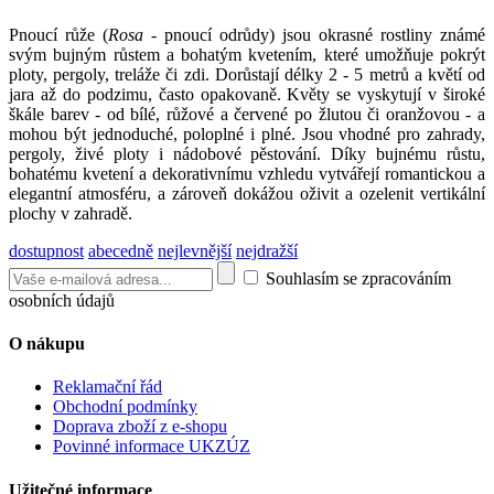
Pnoucí růže (
Rosa
- pnoucí odrůdy) jsou okrasné rostliny známé
svým bujným růstem a bohatým kvetením, které umožňuje pokrýt
ploty, pergoly, treláže či zdi. Dorůstají délky 2 - 5 metrů a květí od
jara až do podzimu, často opakovaně. Květy se vyskytují v široké
škále barev - od bílé, růžové a červené po žlutou či oranžovou - a
mohou být jednoduché, poloplné i plné. Jsou vhodné pro zahrady,
pergoly, živé ploty i nádobové pěstování. Díky bujnému růstu,
bohatému kvetení a dekorativnímu vzhledu vytvářejí romantickou a
elegantní atmosféru, a zároveň dokážou oživit a ozelenit vertikální
plochy v zahradě.
dostupnost
abecedně
nejlevnější
nejdražší
Souhlasím se zpracováním
osobních údajů
O nákupu
Reklamační řád
Obchodní podmínky
Doprava zboží z e-shopu
Povinné informace UKZÚZ
Užitečné informace