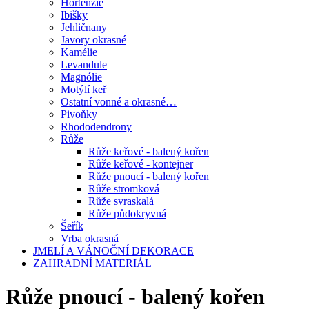
Hortenzie
Ibišky
Jehličnany
Javory okrasné
Kamélie
Levandule
Magnólie
Motýlí keř
Ostatní vonné a okrasné…
Pivoňky
Rhododendrony
Růže
Růže keřové - balený kořen
Růže keřové - kontejner
Růže pnoucí - balený kořen
Růže stromková
Růže svraskalá
Růže půdokryvná
Šeřík
Vrba okrasná
JMELÍ A VÁNOČNÍ DEKORACE
ZAHRADNÍ MATERIÁL
Růže pnoucí - balený kořen