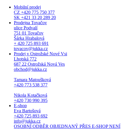
Mobilní prodej
CZ +420 775 750 377
SK +421 33 20 289 20
Prodejna Tovačov
ulice Podvalí
751 01 Tovačov
Šárka Hrabalová
+ 420 725 893 691
tovacov@jukka.cz
Prodej v Ostrožské Nové Vsi
Lhotská 772
687 22 Ostrožská Nová Ves
obchod@jukka.cz
Tamara Matoušková
+420 773 538 377
Nikola Kotačková
+420 730 990 395
E-shop
Eva Bartošová
+420 725 893 692
info@jukka.cz
OSOBNÍ ODBĚR OBJEDNANÝ PŘES E-SHOP NENÍ