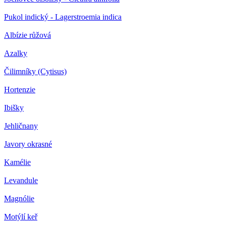
Pukol indický - Lagerstroemia indica
Albízie růžová
Azalky
Čilimníky (Cytisus)
Hortenzie
Ibišky
Jehličnany
Javory okrasné
Kamélie
Levandule
Magnólie
Motýlí keř