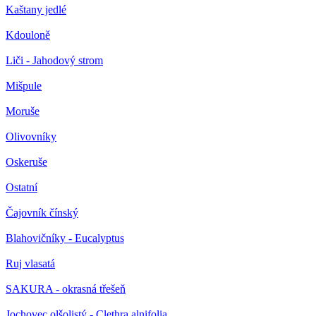
Kaštany jedlé
Kdouloně
Liči - Jahodový strom
Mišpule
Moruše
Olivovníky
Oskeruše
Ostatní
Čajovník čínský
Blahovičníky - Eucalyptus
Ruj vlasatá
SAKURA - okrasná třešeň
Jochovec olšolistý - Clethra alnifolia