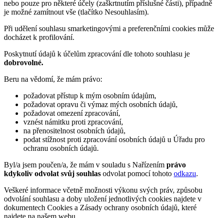
nebo pouze pro některé účely (zaškrtnutím příslušné části), případně
je možné zamítnout vše (tlačítko Nesouhlasím).
Při udělení souhlasu smarketingovými a preferenčními cookies může
docházet k profilování.
Poskytnutí údajů k účelům zpracování dle tohoto souhlasu je
dobrovolné.
Beru na vědomí, že mám právo:
požadovat přístup k mým osobním údajům,
požadovat opravu či výmaz mých osobních údajů,
požadovat omezení zpracování,
vznést námitku proti zpracování,
na přenositelnost osobních údajů,
podat stížnost proti zpracování osobních údajů u Úřadu pro
ochranu osobních údajů.
Byl/a jsem poučen/a, že mám v souladu s Nařízením
právo
kdykoliv odvolat svůj souhlas
odvolat pomocí tohoto
odkazu
.
Veškeré informace včetně možnosti výkonu svých práv, způsobu
odvolání souhlasu a doby uložení jednotlivých cookies najdete v
dokumentech Cookies a Zásady ochrany osobních údajů, které
najdete na našem webu.