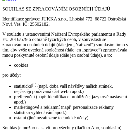
SOUHLAS SE ZPRACOVÁNÍM OSOBNÍCH ÚDAJŮ
Identifikace správce: JUKKA s.r.o., Lhotská 772, 68722 Ostrožská
Nová Ves, IČ: 25502182.
V souladu s ustanoveními Nařízení Evropského parlamentu a Rady
EU 2016/679 o ochraně fyzických osob, v souvislosti se
zpracováním osobních údajů (dále jen „Nařízení“) souhlasím tímto s
tím, aby výše uvedená společnost (dále jen „správce“) zpracovávala
mnou poskytnuté osobní údaje (dále jen osobní údaje), a to:
cookies
pro účely:
(1)
statistické
(např. doba vaší návštěvy našich stránek,
nejčastěji používaná část webu apod.)
preferenční (např. identifikace prohlížeče, jazykové nastavení
apod.)
marketingové a reklamní (např. personalizace reklamy,
statistika vyhledávání apod.)
ostatní (jiné nezařazené technické účely)
Souhlas je možno nastavit pro všechny (tlačítko Ano, souhlasím)