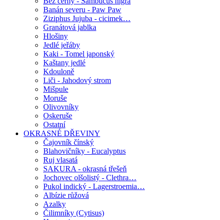
Bez černý - Sambucus nigra
Banán severu - Paw Paw
Ziziphus Jujuba - cicimek…
Granátová jablka
Hlošiny
Jedlé jeřáby
Kaki - Tomel japonský
Kaštany jedlé
Kdouloně
Liči - Jahodový strom
Mišpule
Moruše
Olivovníky
Oskeruše
Ostatní
OKRASNÉ DŘEVINY
Čajovník čínský
Blahovičníky - Eucalyptus
Ruj vlasatá
SAKURA - okrasná třešeň
Jochovec olšolistý - Clethra…
Pukol indický - Lagerstroemia…
Albízie růžová
Azalky
Čilimníky (Cytisus)