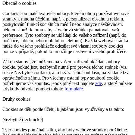
Obecně o cookies
Cookies jsou malé textové soubory, které mohou používat webové
stránky k mnoha účelům, např. k personalizaci obsahu a reklam,
poskytování funkcí sociálních médií nebo analýze návštěvnosti,
některé slouží k tomu, aby si webová stránka pamatovala vaše
preference. Tyto soubory se ukládají do vašeho zařízení (např. do
počítače, tabletu nebo mobilního telefonu). Každá webová stránka
může do vašeho prohlížeče odesílat své vlastní soubory cookies
pouze v případě, pokud to umožňuje nastavení vašeho prohlížeče.
Zákon stanoví, že můžeme na vašem zařízení ukládat soubory
cookie, pokud jsou nezbytně nutné pro provoz těchto stránek (viz
sekce Nezbytné cookies), a to bez vašeho souhlasu, na základě tzv.
oprávněného zájmu. Pro všechny ostatní typy souborů cookie
potřebujeme váš souhlas, jehož plný text najdete
zde
, a který můžete
kdykoliv odvolat pomocí tohoto
formuláře
.
Druhy cookies
Cookies se dělí podle účelu, k jakému jsou využívány a ta takto:
Nezbytné (technické)
Tyto cookies pomáhají s tím, aby byly webové stránky použitelné.