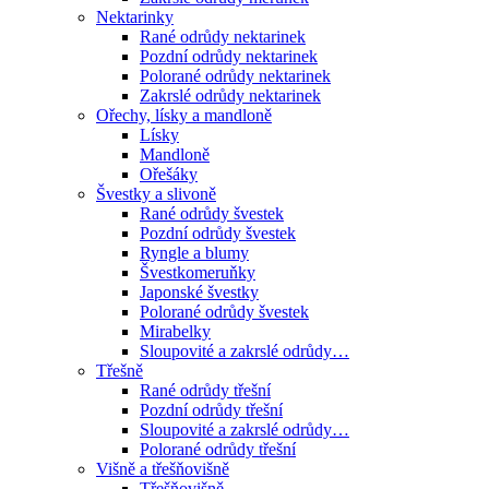
Nektarinky
Rané odrůdy nektarinek
Pozdní odrůdy nektarinek
Polorané odrůdy nektarinek
Zakrslé odrůdy nektarinek
Ořechy, lísky a mandloně
Lísky
Mandloně
Ořešáky
Švestky a slivoně
Rané odrůdy švestek
Pozdní odrůdy švestek
Ryngle a blumy
Švestkomeruňky
Japonské švestky
Polorané odrůdy švestek
Mirabelky
Sloupovité a zakrslé odrůdy…
Třešně
Rané odrůdy třešní
Pozdní odrůdy třešní
Sloupovité a zakrslé odrůdy…
Polorané odrůdy třešní
Višně a třešňovišně
Třešňovišně