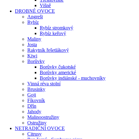
Višně
DROBNÉ OVOCE
Angrešt
Rybíz
Rybíz stromkový
Rybíz keřový
Maliny
Josta
Rakytník řešetlákový
Kiwi
Borůvky
Borůvky čukotské
Borůvky americké
Borůvky indiánské - muchovníky
Vinná réva stolní
Brusinky
Goji
Fíkovník
Dřín
Jahody
Malinoostružiny
Ostružiny
NETRADIČNÍ OVOCE
Citrusy