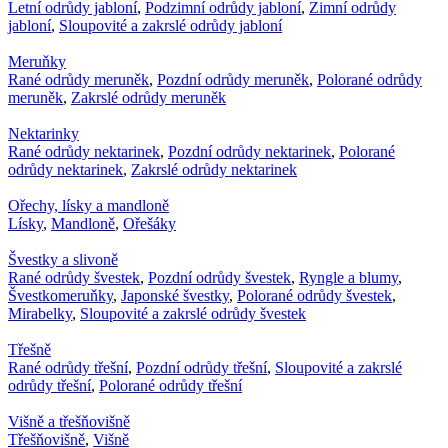
Letní odrůdy jabloní
,
Podzimní odrůdy jabloní
,
Zimní odrůdy
jabloní
,
Sloupovité a zakrslé odrůdy jabloní
Meruňky
Rané odrůdy meruněk
,
Pozdní odrůdy meruněk
,
Polorané odrůdy
meruněk
,
Zakrslé odrůdy meruněk
Nektarinky
Rané odrůdy nektarinek
,
Pozdní odrůdy nektarinek
,
Polorané
odrůdy nektarinek
,
Zakrslé odrůdy nektarinek
Ořechy, lísky a mandloně
Lísky
,
Mandloně
,
Ořešáky
Švestky a slivoně
Rané odrůdy švestek
,
Pozdní odrůdy švestek
,
Ryngle a blumy
,
Švestkomeruňky
,
Japonské švestky
,
Polorané odrůdy švestek
,
Mirabelky
,
Sloupovité a zakrslé odrůdy švestek
Třešně
Rané odrůdy třešní
,
Pozdní odrůdy třešní
,
Sloupovité a zakrslé
odrůdy třešní
,
Polorané odrůdy třešní
Višně a třešňovišně
Třešňovišně
,
Višně