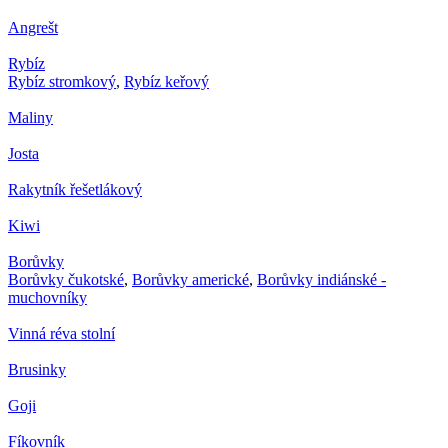
Angrešt
Rybíz
Rybíz stromkový
,
Rybíz keřový
Maliny
Josta
Rakytník řešetlákový
Kiwi
Borůvky
Borůvky čukotské
,
Borůvky americké
,
Borůvky indiánské -
muchovníky
Vinná réva stolní
Brusinky
Goji
Fíkovník