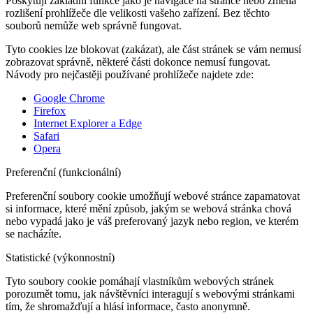
Poskytují základní funkce jako je navigace na stránce nebo změna
rozlišení prohlížeče dle velikosti vašeho zařízení. Bez těchto
souborů nemůže web správně fungovat.
Tyto cookies lze blokovat (zakázat), ale část stránek se vám nemusí
zobrazovat správně, některé části dokonce nemusí fungovat.
Návody pro nejčastěji používané prohlížeče najdete zde:
Google Chrome
Firefox
Internet Explorer a Edge
Safari
Opera
Preferenční (funkcionální)
Preferenční soubory cookie umožňují webové stránce zapamatovat
si informace, které mění způsob, jakým se webová stránka chová
nebo vypadá jako je váš preferovaný jazyk nebo region, ve kterém
se nacházíte.
Statistické (výkonnostní)
Tyto soubory cookie pomáhají vlastníkům webových stránek
porozumět tomu, jak návštěvníci interagují s webovými stránkami
tím, že shromažďují a hlásí informace, často anonymně.