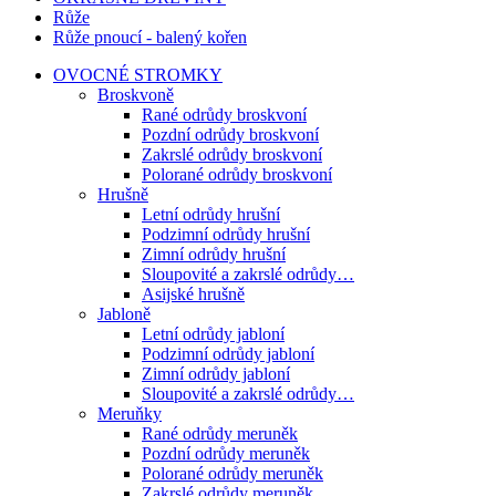
Růže
Růže pnoucí - balený kořen
OVOCNÉ STROMKY
Broskvoně
Rané odrůdy broskvoní
Pozdní odrůdy broskvoní
Zakrslé odrůdy broskvoní
Polorané odrůdy broskvoní
Hrušně
Letní odrůdy hrušní
Podzimní odrůdy hrušní
Zimní odrůdy hrušní
Sloupovité a zakrslé odrůdy…
Asijské hrušně
Jabloně
Letní odrůdy jabloní
Podzimní odrůdy jabloní
Zimní odrůdy jabloní
Sloupovité a zakrslé odrůdy…
Meruňky
Rané odrůdy meruněk
Pozdní odrůdy meruněk
Polorané odrůdy meruněk
Zakrslé odrůdy meruněk