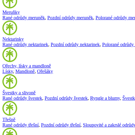
Meruňky
Rané odrůdy meruněk
,
Pozdní odrůdy meruněk
,
Polorané odrůdy me
Nektarinky
Rané odrůdy nektarinek
,
Pozdní odrůdy nektarinek
,
Polorané odrůdy 
Ořechy, lísky a mandloně
Lísky
,
Mandloně
,
Ořešáky
Švestky a slivoně
Rané odrůdy švestek
,
Pozdní odrůdy švestek
,
Ryngle a blumy
,
Švest
Třešně
Rané odrůdy třešní
,
Pozdní odrůdy třešní
,
Sloupovité a zakrslé odrůdy