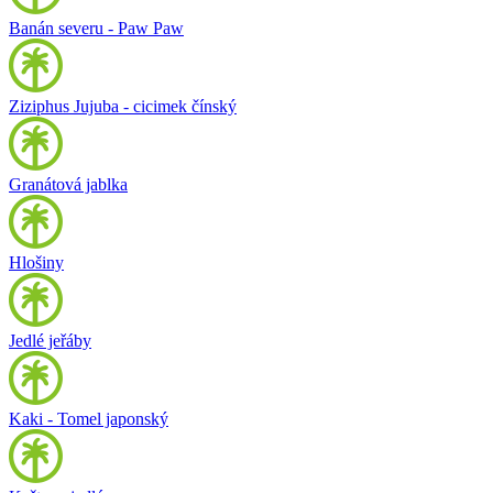
Banán severu - Paw Paw
Ziziphus Jujuba - cicimek čínský
Granátová jablka
Hlošiny
Jedlé jeřáby
Kaki - Tomel japonský