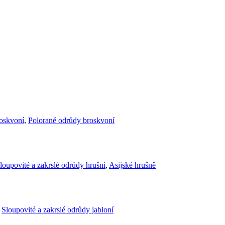
roskvoní
,
Polorané odrůdy broskvoní
loupovité a zakrslé odrůdy hrušní
,
Asijské hrušně
,
Sloupovité a zakrslé odrůdy jabloní