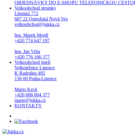
OBJEDNÁVKY DO E-SHOPU TELEFONICKOU CESTOU NEPŘI
Velkoobchod stromky
Lhotská 772
687 22 Ostrožská Nová Ves
velkoobchod@jukka.cz
Ing. Marek Mojdl
+420 774 647 197
Ing. Jan Vrba
+420 776 166 377
Velkoobchod jmelí
Velkotržnice Lipence
K Radotínu 492
156 00 Praha-Lipence
Mario Keck
+420 608 004 377
mario@jukka.cz
KONTAKTY