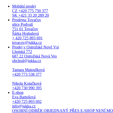
Mobilní prodej
CZ +420 775 750 377
SK +421 33 20 289 20
Prodejna Tovačov
ulice Podvalí
751 01 Tovačov
Šárka Hrabalová
+ 420 725 893 691
tovacov@jukka.cz
Prodej v Ostrožské Nové Vsi
Lhotská 772
687 22 Ostrožská Nová Ves
obchod@jukka.cz
Tamara Matoušková
+420 773 538 377
Nikola Kotačková
+420 730 990 395
E-shop
Eva Bartošová
+420 725 893 692
info@jukka.cz
OSOBNÍ ODBĚR OBJEDNANÝ PŘES E-SHOP NENÍ MOŽNÝ. Osob