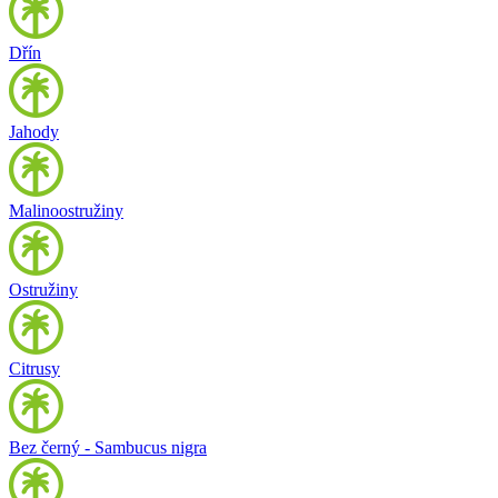
Dřín
Jahody
Malinoostružiny
Ostružiny
Citrusy
Bez černý - Sambucus nigra