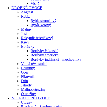
Višně
DROBNÉ OVOCE
Angrešt
Rybíz
Rybíz stromkový
Rybíz keřový
Maliny
Josta
Rakytník řešetlákový
Kiwi
Borůvky
Borůvky čukotské
Borůvky americké
Borůvky indiánské - muchovníky
Vinná réva stolní
Brusinky
Goji
Fíkovník
Dřín
Jahody
Malinoostružiny
Ostružiny
NETRADIČNÍ OVOCE
Citrusy
Bez černý - Sambucus nigra