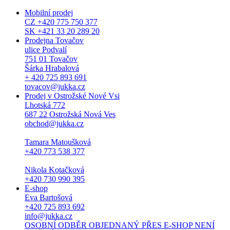
Mobilní prodej
CZ +420 775 750 377
SK +421 33 20 289 20
Prodejna Tovačov
ulice Podvalí
751 01 Tovačov
Šárka Hrabalová
+ 420 725 893 691
tovacov@jukka.cz
Prodej v Ostrožské Nové Vsi
Lhotská 772
687 22 Ostrožská Nová Ves
obchod@jukka.cz
Tamara Matoušková
+420 773 538 377
Nikola Kotačková
+420 730 990 395
E-shop
Eva Bartošová
+420 725 893 692
info@jukka.cz
OSOBNÍ ODBĚR OBJEDNANÝ PŘES E-SHOP NENÍ