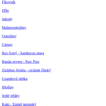
Fíkovník
Dřín
Jahody
Malinoostružiny
Ostružiny
Citrusy
Bez černý - Sambucus nigra
Banán severu - Paw Paw
Ziziphus Jujuba - cicimek čínský
Granátová jablka
Hlošiny
Jedlé jeřáby
Kaki - Tomel japonský