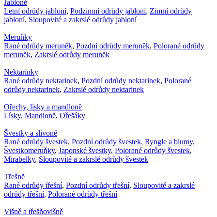
Jabloně
Letní odrůdy jabloní
,
Podzimní odrůdy jabloní
,
Zimní odrůdy
jabloní
,
Sloupovité a zakrslé odrůdy jabloní
Meruňky
Rané odrůdy meruněk
,
Pozdní odrůdy meruněk
,
Polorané odrůdy
meruněk
,
Zakrslé odrůdy meruněk
Nektarinky
Rané odrůdy nektarinek
,
Pozdní odrůdy nektarinek
,
Polorané
odrůdy nektarinek
,
Zakrslé odrůdy nektarinek
Ořechy, lísky a mandloně
Lísky
,
Mandloně
,
Ořešáky
Švestky a slivoně
Rané odrůdy švestek
,
Pozdní odrůdy švestek
,
Ryngle a blumy
,
Švestkomeruňky
,
Japonské švestky
,
Polorané odrůdy švestek
,
Mirabelky
,
Sloupovité a zakrslé odrůdy švestek
Třešně
Rané odrůdy třešní
,
Pozdní odrůdy třešní
,
Sloupovité a zakrslé
odrůdy třešní
,
Polorané odrůdy třešní
Višně a třešňovišně