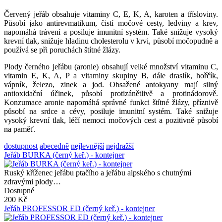
Červený jeřáb obsahuje vitaminy C, E, K, A, karoten a třísloviny.
Působí jako antirevmatikum, čistí močové cesty, ledviny a krev,
napomáhá trávení a posiluje imunitní systém. Také snižuje vysoký
krevní tlak, snižuje hladinu cholesterolu v krvi, působí močopudně a
používá se při poruchách štítné žlázy.
Plody černého jeřábu (aronie) obsahují velké množství vitaminu C,
vitamin E, K, A, P a vitaminy skupiny B, dále draslík, hořčík,
vápník, železo, zinek a jod. Obsažené antokyany mají silný
antioxidační účinek, působí protizánětlivě a protinádorově.
Konzumace aronie napomáhá správné funkci štítné žlázy, příznivě
působí na srdce a cévy, posiluje imunitní systém. Také snižuje
vysoký krevní tlak, léčí nemoci močových cest a pozitivně působí
na paměť.
dostupnost
abecedně
nejlevnější
nejdražší
Jeřáb BURKA (černý keř.) - kontejner
Ruský kříženec jeřábu ptačího a jeřábu alpského s chutnými
zdravými plody…
Dostupné
200 Kč
Jeřáb PROFESSOR ED (černý keř.) - kontejner