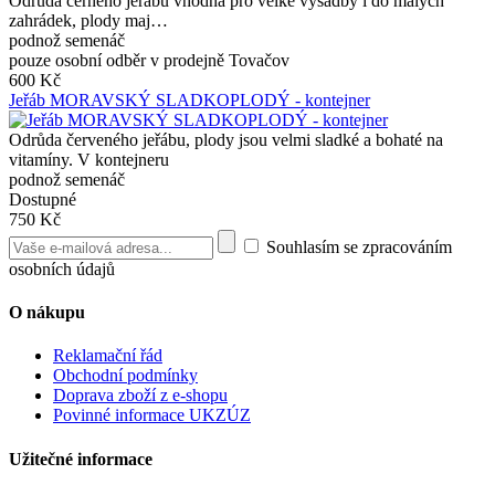
Odrůda černého jeřábu vhodná pro velké výsadby i do malých
zahrádek, plody maj…
podnož semenáč
pouze osobní odběr v prodejně Tovačov
600 Kč
Jeřáb MORAVSKÝ SLADKOPLODÝ - kontejner
Odrůda červeného jeřábu, plody jsou velmi sladké a bohaté na
vitamíny. V kontejneru
podnož semenáč
Dostupné
750 Kč
Souhlasím se zpracováním
osobních údajů
O nákupu
Reklamační řád
Obchodní podmínky
Doprava zboží z e-shopu
Povinné informace UKZÚZ
Užitečné informace