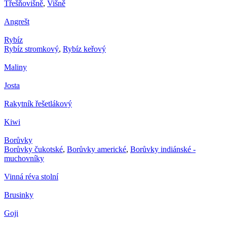
Třešňovišně
,
Višně
Angrešt
Rybíz
Rybíz stromkový
,
Rybíz keřový
Maliny
Josta
Rakytník řešetlákový
Kiwi
Borůvky
Borůvky čukotské
,
Borůvky americké
,
Borůvky indiánské -
muchovníky
Vinná réva stolní
Brusinky
Goji