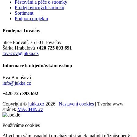
Pěstování a péče o stromky
Prodej ovocných stromků
Sortiment
Podpora projektu
Prodejna Tovačov
ulice Podvalí, 751 01 Tovačov
Šárka Hrabalová
+420 725 893 691
tovacov@jukka.cz
Informace k objednávkám e-shop
Eva Bartošová
info@jukka.cz
+420 725 893 692
Copyright ©
jukka.cz
2026 |
Nastavení cookies
| Tvorba www
stránek
MACHIN.cz
Používáme cookies
Abychom vám usnadnili procházení stránek, nabídli přizpůsobený