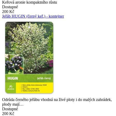
Keřová aronie kompaktního růstu
Dostupné
200 Kč
Jeřáb HUGIN (černý keř.) - kontejner
Odrůda černého jeřábu vhodná na živé ploty i do malých zahrádek,
plody mají…
Dostupné
200 Kč