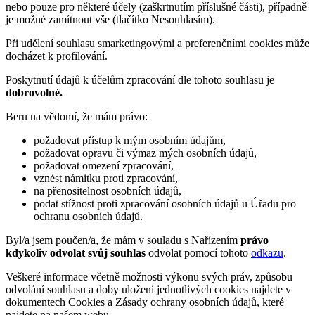
nebo pouze pro některé účely (zaškrtnutím příslušné části), případně
je možné zamítnout vše (tlačítko Nesouhlasím).
Při udělení souhlasu smarketingovými a preferenčními cookies může
docházet k profilování.
Poskytnutí údajů k účelům zpracování dle tohoto souhlasu je
dobrovolné.
Beru na vědomí, že mám právo:
požadovat přístup k mým osobním údajům,
požadovat opravu či výmaz mých osobních údajů,
požadovat omezení zpracování,
vznést námitku proti zpracování,
na přenositelnost osobních údajů,
podat stížnost proti zpracování osobních údajů u Úřadu pro
ochranu osobních údajů.
Byl/a jsem poučen/a, že mám v souladu s Nařízením
právo
kdykoliv odvolat svůj souhlas
odvolat pomocí tohoto
odkazu
.
Veškeré informace včetně možnosti výkonu svých práv, způsobu
odvolání souhlasu a doby uložení jednotlivých cookies najdete v
dokumentech Cookies a Zásady ochrany osobních údajů, které
najdete na našem webu.