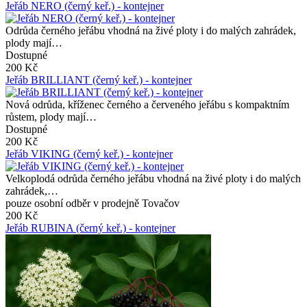
Jeřáb NERO (černý keř.) - kontejner
Odrůda černého jeřábu vhodná na živé ploty i do malých zahrádek,
plody mají…
Dostupné
200 Kč
Jeřáb BRILLIANT (černý keř.) - kontejner
Nová odrůda, kříženec černého a červeného jeřábu s kompaktním
růstem, plody mají…
Dostupné
200 Kč
Jeřáb VIKING (černý keř.) - kontejner
Velkoplodá odrůda černého jeřábu vhodná na živé ploty i do malých
zahrádek,…
pouze osobní odběr v prodejně Tovačov
200 Kč
Jeřáb RUBINA (černý keř.) - kontejner