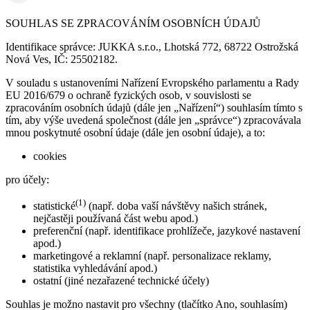
SOUHLAS SE ZPRACOVÁNÍM OSOBNÍCH ÚDAJŮ
Identifikace správce: JUKKA s.r.o., Lhotská 772, 68722 Ostrožská
Nová Ves, IČ: 25502182.
V souladu s ustanoveními Nařízení Evropského parlamentu a Rady
EU 2016/679 o ochraně fyzických osob, v souvislosti se
zpracováním osobních údajů (dále jen „Nařízení“) souhlasím tímto s
tím, aby výše uvedená společnost (dále jen „správce“) zpracovávala
mnou poskytnuté osobní údaje (dále jen osobní údaje), a to:
cookies
pro účely:
(1)
statistické
(např. doba vaší návštěvy našich stránek,
nejčastěji používaná část webu apod.)
preferenční (např. identifikace prohlížeče, jazykové nastavení
apod.)
marketingové a reklamní (např. personalizace reklamy,
statistika vyhledávání apod.)
ostatní (jiné nezařazené technické účely)
Souhlas je možno nastavit pro všechny (tlačítko Ano, souhlasím)