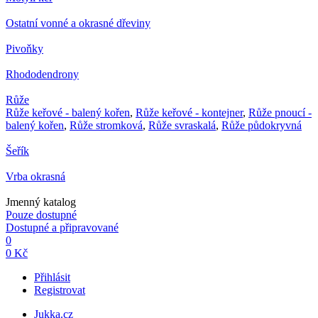
Ostatní vonné a okrasné dřeviny
Pivoňky
Rhododendrony
Růže
Růže keřové - balený kořen
,
Růže keřové - kontejner
,
Růže pnoucí -
balený kořen
,
Růže stromková
,
Růže svraskalá
,
Růže půdokryvná
Šeřík
Vrba okrasná
Jmenný katalog
Pouze dostupné
Dostupné a připravované
0
0 Kč
Přihlásit
Registrovat
Jukka.cz