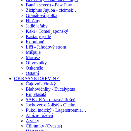
Banán severu - Paw Paw
Ziziphus Jujuba - cicimek…
Granátová jablka
Hlošiny
Jedlé jeřáby
Kaki - Tomel japonský
Kaštany jedlé
Kdouloně
Liči - Jahodový strom
Mišpule
Moruše
Olivovníky
Oskeruše
Ostatní
OKRASNÉ DŘEVINY
Čajovník čínský
Blahovičníky - Eucalyptus
Ruj vlasatá
SAKURA - okrasná třešeň
Jochovec olšolistý - Clethra…
Pukol indický - Lagerstroemia…
Albízie růžová
Azalky
Čilimníky (Cytisus)