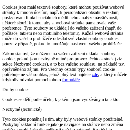
Cookies jsou malé textové soubory, které mohou používat webové
stránky k mnoha účelům, např. k personalizaci obsahu a reklam,
poskytování funkcí sociálních médií nebo analýze návštěvnosti,
některé slouží k tomu, aby si webová stránka pamatovala vaše
preference. Tyto soubory se ukládají do vašeho zařízení (např. do
počítače, tabletu nebo mobilního telefonu). Každá webová stránka
může do vašeho prohlížeče odesílat své vlastní soubory cookies
pouze v případě, pokud to umožňuje nastavení vašeho prohlížeče.
Zákon stanoví, že můžeme na vašem zařízení ukládat soubory
cookie, pokud jsou nezbytně nutné pro provoz těchto stránek (viz
sekce Nezbytné cookies), a to bez vašeho souhlasu, na základě tzv.
oprávněného zájmu. Pro všechny ostatní typy souborů cookie
potřebujeme váš souhlas, jehož plný text najdete
zde
, a který můžete
kdykoliv odvolat pomocí tohoto
formuláře
.
Druhy cookies
Cookies se dělí podle účelu, k jakému jsou využívány a ta takto:
Nezbytné (technické)
Tyto cookies pomáhají s tím, aby byly webové stránky použitelné.
Poskytují základní funkce jako je navigace na stránce nebo změna
rozlišení prohlížeče dle velikosti vašeho zařízení. Bez těchto