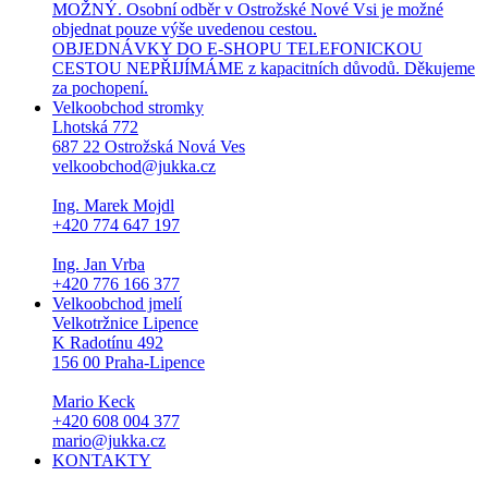
MOŽNÝ. Osobní odběr v Ostrožské Nové Vsi je možné
objednat pouze výše uvedenou cestou.
OBJEDNÁVKY DO E-SHOPU TELEFONICKOU
CESTOU NEPŘIJÍMÁME z kapacitních důvodů. Děkujeme
za pochopení.
Velkoobchod stromky
Lhotská 772
687 22 Ostrožská Nová Ves
velkoobchod@jukka.cz
Ing. Marek Mojdl
+420 774 647 197
Ing. Jan Vrba
+420 776 166 377
Velkoobchod jmelí
Velkotržnice Lipence
K Radotínu 492
156 00 Praha-Lipence
Mario Keck
+420 608 004 377
mario@jukka.cz
KONTAKTY