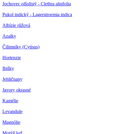
Jochovec olšolistý - Clethra alnifolia
Pukol indický - Lagerstroemia indica
Albízie růžová
Azalky
Čilimníky (Cytisus)
Hortenzie
Ibišky
Jehličnany
Javory okrasné
Kamélie
Levandule
Magnólie
Motýlí keř