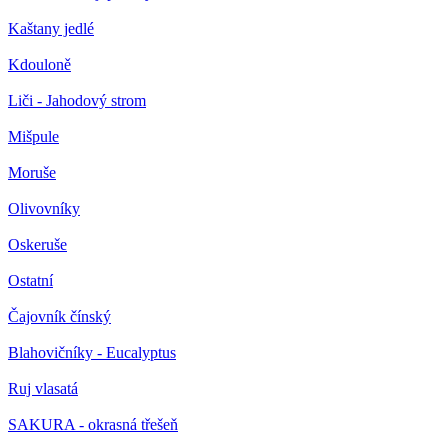
Kaštany jedlé
Kdouloně
Liči - Jahodový strom
Mišpule
Moruše
Olivovníky
Oskeruše
Ostatní
Čajovník čínský
Blahovičníky - Eucalyptus
Ruj vlasatá
SAKURA - okrasná třešeň