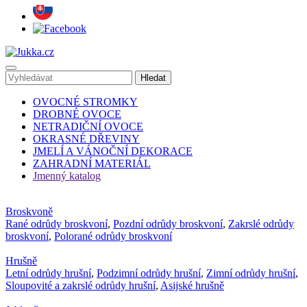
OVOCNÉ STROMKY
DROBNÉ OVOCE
NETRADIČNÍ OVOCE
OKRASNÉ DŘEVINY
JMELÍ A VÁNOČNÍ DEKORACE
ZAHRADNÍ MATERIÁL
Jmenný katalog
Broskvoně
Rané odrůdy broskvoní
,
Pozdní odrůdy broskvoní
,
Zakrslé odrůdy
broskvoní
,
Polorané odrůdy broskvoní
Hrušně
Letní odrůdy hrušní
,
Podzimní odrůdy hrušní
,
Zimní odrůdy hrušní
,
Sloupovité a zakrslé odrůdy hrušní
,
Asijské hrušně