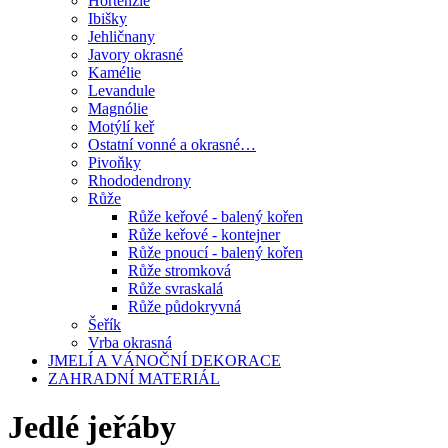
Hortenzie
Ibišky
Jehličnany
Javory okrasné
Kamélie
Levandule
Magnólie
Motýlí keř
Ostatní vonné a okrasné…
Pivoňky
Rhododendrony
Růže
Růže keřové - balený kořen
Růže keřové - kontejner
Růže pnoucí - balený kořen
Růže stromková
Růže svraskalá
Růže půdokryvná
Šeřík
Vrba okrasná
JMELÍ A VÁNOČNÍ DEKORACE
ZAHRADNÍ MATERIÁL
Jedlé jeřáby