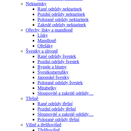
Nektarinky
Rané odrůdy nektarinek
Pozdní odrůdy nektarinek
Polorané odrůdy nektarinek
Zakrslé odrůdy nektarinek
Ořechy, lísky a mandloně
Lísky
Mandloně
Ořešáky
Švestky a slivoně
Rané odrůdy švestek
Pozdní odrůdy švestek
Ryngle a blumy
Švestkomeruňky
Japonské švestky
Polorané odrůdy švestek
Mirabelky
Sloupovité a zakrslé odrůdy…
Třešně
Rané odrůdy třešní
Pozdní odrůdy třešní
Sloupovité a zakrslé odrůdy…
Polorané odrůdy třešní
Višně a třešňovišně
Třešňovišně