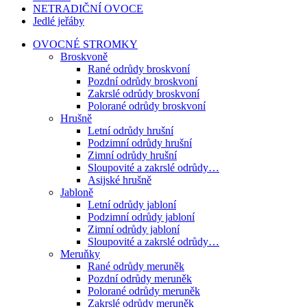
NETRADIČNÍ OVOCE
Jedlé jeřáby
OVOCNÉ STROMKY
Broskvoně
Rané odrůdy broskvoní
Pozdní odrůdy broskvoní
Zakrslé odrůdy broskvoní
Polorané odrůdy broskvoní
Hrušně
Letní odrůdy hrušní
Podzimní odrůdy hrušní
Zimní odrůdy hrušní
Sloupovité a zakrslé odrůdy…
Asijské hrušně
Jabloně
Letní odrůdy jabloní
Podzimní odrůdy jabloní
Zimní odrůdy jabloní
Sloupovité a zakrslé odrůdy…
Meruňky
Rané odrůdy meruněk
Pozdní odrůdy meruněk
Polorané odrůdy meruněk
Zakrslé odrůdy meruněk