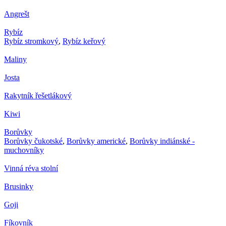
Angrešt
Rybíz
Rybíz stromkový
,
Rybíz keřový
Maliny
Josta
Rakytník řešetlákový
Kiwi
Borůvky
Borůvky čukotské
,
Borůvky americké
,
Borůvky indiánské -
muchovníky
Vinná réva stolní
Brusinky
Goji
Fíkovník