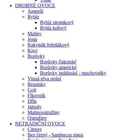
DROBNÉ OVOCE
Angrešt
Rybíz
Rybíz stromkový
Rybíz keřový
Maliny
Josta
Rakytník řešetlákový
Kiwi
Borůvky
Borůvky čukotské
Borůvky americké
Borůvky indiánské - muchovníky
Vinná réva stolní
Brusinky
Goji
Fíkovník
Dřín
Jahody
Malinoostružiny
Ostružiny
NETRADIČNÍ OVOCE
Citrusy
Bez černý - Sambucus nigra