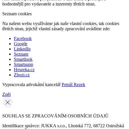
hodnotnější pro vydavatele a inzerenty třetích stran.
Seznam cookies
Na našem webu využíváme jak naše vlastní cookies, tak cookies
třetích stran, jejichž vlastní zásady zpracování uvádíme zde:
Facebook
Google
LinkedIn
Seznam
Smartlook
Smartsupp
Heureka.cz
Zbozi.cz
Vypracovala advokátní kancelář
Petráš Rezek
Zpět
SOUHLAS SE ZPRACOVÁNÍM OSOBNÍCH ÚDAJŮ
Identifikace správce: JUKKA s.r.o., Lhotská 772, 68722 Ostrožská