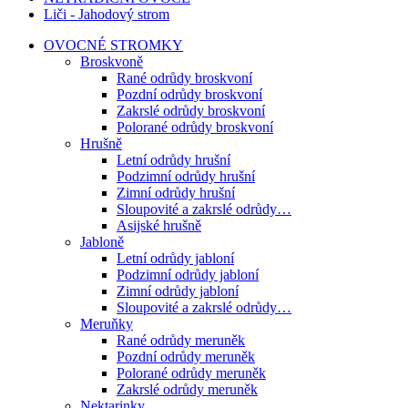
Liči - Jahodový strom
OVOCNÉ STROMKY
Broskvoně
Rané odrůdy broskvoní
Pozdní odrůdy broskvoní
Zakrslé odrůdy broskvoní
Polorané odrůdy broskvoní
Hrušně
Letní odrůdy hrušní
Podzimní odrůdy hrušní
Zimní odrůdy hrušní
Sloupovité a zakrslé odrůdy…
Asijské hrušně
Jabloně
Letní odrůdy jabloní
Podzimní odrůdy jabloní
Zimní odrůdy jabloní
Sloupovité a zakrslé odrůdy…
Meruňky
Rané odrůdy meruněk
Pozdní odrůdy meruněk
Polorané odrůdy meruněk
Zakrslé odrůdy meruněk
Nektarinky