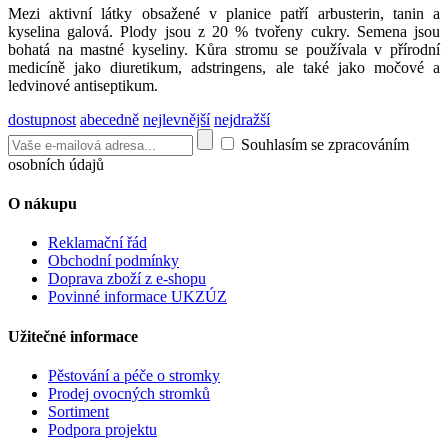
Mezi aktivní látky obsažené v planice patří arbusterin, tanin a
kyselina galová. Plody jsou z 20 % tvořeny cukry. Semena jsou
bohatá na mastné kyseliny. Kůra stromu se používala v přírodní
medicíně jako diuretikum, adstringens, ale také jako močové a
ledvinové antiseptikum.
dostupnost
abecedně
nejlevnější
nejdražší
Souhlasím se zpracováním
osobních údajů
O nákupu
Reklamační řád
Obchodní podmínky
Doprava zboží z e-shopu
Povinné informace UKZÚZ
Užitečné informace
Pěstování a péče o stromky
Prodej ovocných stromků
Sortiment
Podpora projektu