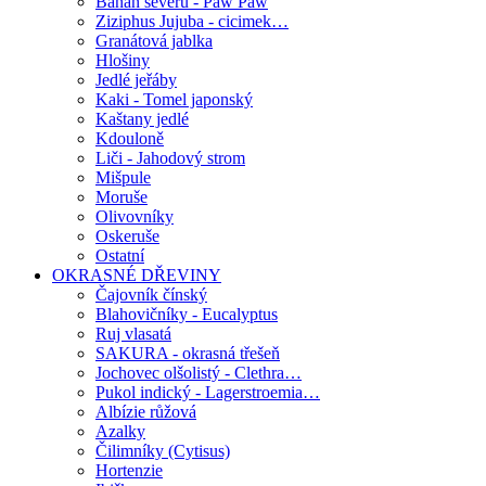
Banán severu - Paw Paw
Ziziphus Jujuba - cicimek…
Granátová jablka
Hlošiny
Jedlé jeřáby
Kaki - Tomel japonský
Kaštany jedlé
Kdouloně
Liči - Jahodový strom
Mišpule
Moruše
Olivovníky
Oskeruše
Ostatní
OKRASNÉ DŘEVINY
Čajovník čínský
Blahovičníky - Eucalyptus
Ruj vlasatá
SAKURA - okrasná třešeň
Jochovec olšolistý - Clethra…
Pukol indický - Lagerstroemia…
Albízie růžová
Azalky
Čilimníky (Cytisus)
Hortenzie