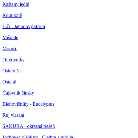
Kaštany jedlé
Kdouloně
Liči - Jahodový strom
Mišpule
Moruše
Olivovníky
Oskeruše
Ostatní
Čajovník čínský
Blahovičníky - Eucalyptus
Ruj vlasatá
SAKURA - okrasná třešeň
Jochovec olšolistý - Clethra alnifolia