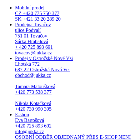
Mobilní prodej
CZ +420 775 750 377
SK +421 33 20 289 20
Prodejna Tovačov
ulice Podvalí
751 01 Tovačov
Šárka Hrabalová
+ 420 725 893 691
tovacov@jukka.cz
Prodej v Ostrožské Nové Vsi
Lhotská 772
687 22 Ostrožská Nová Ves
obchod@jukka.cz
Tamara Matoušková
+420 773 538 377
Nikola Kotačková
+420 730 990 395
E-shop
Eva Bartošová
+420 725 893 692
info@jukka.cz
OSOBNÍ ODBĚR OBJEDNANÝ PŘES E-SHOP NENÍ