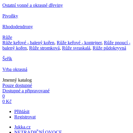
Ostatní vonné a okrasné dřeviny
Pivoňky
Rhododendrony
Růže
Růže keřové - balený kořen
,
Růže keřové - kontejner
,
Růže pnoucí -
balený kořen
,
Růže stromková
,
Růže svraskalá
,
Růže půdokryvná
Šeřík
Vrba okrasná
Jmenný katalog
Pouze dostupné
Dostupné a připravované
0
0 Kč
Přihlásit
Registrovat
Jukka.cz
NETRADIČNÍ OVOCE