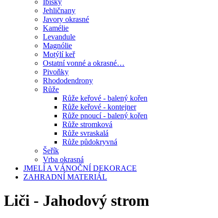
Ibišky
Jehličnany
Javory okrasné
Kamélie
Levandule
Magnólie
Motýlí keř
Ostatní vonné a okrasné…
Pivoňky
Rhododendrony
Růže
Růže keřové - balený kořen
Růže keřové - kontejner
Růže pnoucí - balený kořen
Růže stromková
Růže svraskalá
Růže půdokryvná
Šeřík
Vrba okrasná
JMELÍ A VÁNOČNÍ DEKORACE
ZAHRADNÍ MATERIÁL
Liči - Jahodový strom