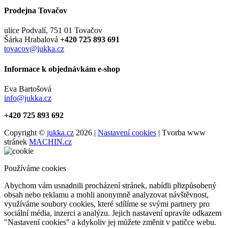
Prodejna Tovačov
ulice Podvalí, 751 01 Tovačov
Šárka Hrabalová
+420 725 893 691
tovacov@jukka.cz
Informace k objednávkám e-shop
Eva Bartošová
info@jukka.cz
+420 725 893 692
Copyright ©
jukka.cz
2026 |
Nastavení cookies
| Tvorba www
stránek
MACHIN.cz
Používáme cookies
Abychom vám usnadnili procházení stránek, nabídli přizpůsobený
obsah nebo reklamu a mohli anonymně analyzovat návštěvnost,
využíváme soubory cookies, které sdílíme se svými partnery pro
sociální média, inzerci a analýzu. Jejich nastavení upravíte odkazem
"Nastavení cookies" a kdykoliv jej můžete změnit v patičce webu.