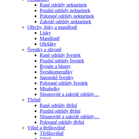
Rané odrůdy nektarinek
Pozdní odrůdy nektarinek
Polorané odrůdy nektarinek
Zakrslé odrůdy nektarinek
Ořechy, lísky a mandloně
Lísky
Mandloně
Ořešáky
Švestky a slivoně
Rané odrůdy švestek
Pozdní odrůdy švestek
Ryngle a blumy
Švestkomeruňky
Japonské švestky
Polorané odrůdy švestek
Mirabelky
Sloupovité a zakrslé odrůdy…
Třešně
Rané odrůdy třešní
Pozdní odrůdy třešní
Sloupovité a zakrslé odrůdy…
Polorané odrůdy třešní
Višně a třešňovišně
Třešňovišně
Višně