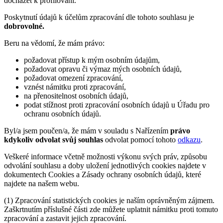
docházet k profilování.
Poskytnutí údajů k účelům zpracování dle tohoto souhlasu je
dobrovolné.
Beru na vědomí, že mám právo:
požadovat přístup k mým osobním údajům,
požadovat opravu či výmaz mých osobních údajů,
požadovat omezení zpracování,
vznést námitku proti zpracování,
na přenositelnost osobních údajů,
podat stížnost proti zpracování osobních údajů u Úřadu pro
ochranu osobních údajů.
Byl/a jsem poučen/a, že mám v souladu s Nařízením
právo
kdykoliv odvolat svůj souhlas
odvolat pomocí tohoto
odkazu
.
Veškeré informace včetně možnosti výkonu svých práv, způsobu
odvolání souhlasu a doby uložení jednotlivých cookies najdete v
dokumentech Cookies a Zásady ochrany osobních údajů, které
najdete na našem webu.
(1) Zpracování statistických cookies je naším oprávněným zájmem.
Zaškrtnutím příslušné části zde můžete uplatnit námitku proti tomuto
zpracování a zastavit jejich zpracování.