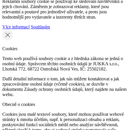
Reklamní soubory cookie se používají ke sledování návštěvníků a
jejich chování. Záměrem je zobrazovat reklamy, které jsou
relevantní a poutavé pro jednotlivé uživatele, a proto jsou
hodnotnější pro vydavatele a inzerenty třetích stran.
Více informací
Souhlasím
Cookies
Tento web používá soubory cookie a z hlediska zákona se jedná o
osobní údaje. Správcem těchto osobních údajů je JUKKA s.r.o.,
Lhotská 772, 68722 Ostrožská Nová Ves, IČ: 25502182.
Další detailní informace o tom, jak nás můžete kontaktovat a jak
zpracováváme osobní údaje (včetně cookies), se dozvíte v
dokumentu Zásady ochrany osobních údajů, který najdete na našem
webu.
Obecně o cookies
Cookies jsou malé textové soubory, které mohou používat webové
stránky k mnoha účelům, např. k personalizaci obsahu a reklam,
poskytování funkcí sociálních médií nebo analýze návštěvnosti,
některé slouží k tomu, aby si webová stránka pamatovala vaše