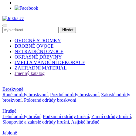
OVOCNÉ STROMKY
DROBNÉ OVOCE
NETRADIČNÍ OVOCE
OKRASNÉ DŘEVINY
JMELÍ A VÁNOČNÍ DEKORACE
ZAHRADNÍ MATERIÁL
Jmenný katalog
Broskvoně
Rané odrůdy broskvoní
,
Pozdní odrůdy broskvoní
,
Zakrslé odrůdy
broskvoní
,
Polorané odrůdy broskvoní
Hrušně
Letní odrůdy hrušní
,
Podzimní odrůdy hrušní
,
Zimní odrůdy hrušní
,
Sloupovité a zakrslé odrůdy hrušní
,
Asijské hrušně
Jabloně