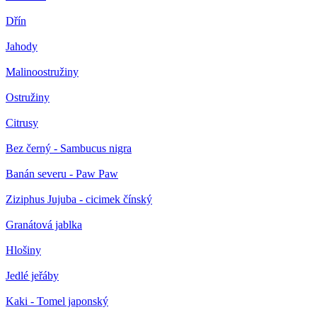
Dřín
Jahody
Malinoostružiny
Ostružiny
Citrusy
Bez černý - Sambucus nigra
Banán severu - Paw Paw
Ziziphus Jujuba - cicimek čínský
Granátová jablka
Hlošiny
Jedlé jeřáby
Kaki - Tomel japonský