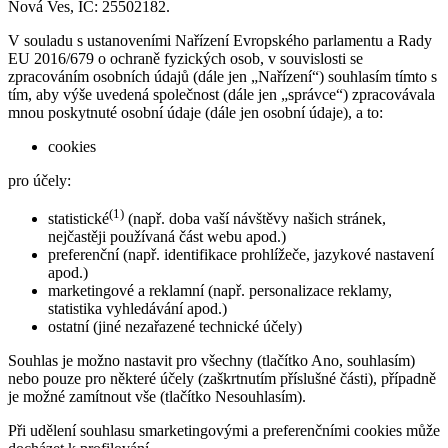
Nová Ves, IČ: 25502182.
V souladu s ustanoveními Nařízení Evropského parlamentu a Rady
EU 2016/679 o ochraně fyzických osob, v souvislosti se
zpracováním osobních údajů (dále jen „Nařízení“) souhlasím tímto s
tím, aby výše uvedená společnost (dále jen „správce“) zpracovávala
mnou poskytnuté osobní údaje (dále jen osobní údaje), a to:
cookies
pro účely:
(1)
statistické
(např. doba vaší návštěvy našich stránek,
nejčastěji používaná část webu apod.)
preferenční (např. identifikace prohlížeče, jazykové nastavení
apod.)
marketingové a reklamní (např. personalizace reklamy,
statistika vyhledávání apod.)
ostatní (jiné nezařazené technické účely)
Souhlas je možno nastavit pro všechny (tlačítko Ano, souhlasím)
nebo pouze pro některé účely (zaškrtnutím příslušné části), případně
je možné zamítnout vše (tlačítko Nesouhlasím).
Při udělení souhlasu smarketingovými a preferenčními cookies může