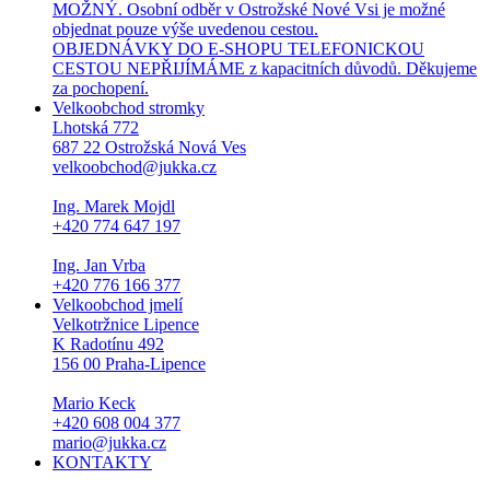
MOŽNÝ. Osobní odběr v Ostrožské Nové Vsi je možné
objednat pouze výše uvedenou cestou.
OBJEDNÁVKY DO E-SHOPU TELEFONICKOU
CESTOU NEPŘIJÍMÁME z kapacitních důvodů. Děkujeme
za pochopení.
Velkoobchod stromky
Lhotská 772
687 22 Ostrožská Nová Ves
velkoobchod@jukka.cz
Ing. Marek Mojdl
+420 774 647 197
Ing. Jan Vrba
+420 776 166 377
Velkoobchod jmelí
Velkotržnice Lipence
K Radotínu 492
156 00 Praha-Lipence
Mario Keck
+420 608 004 377
mario@jukka.cz
KONTAKTY