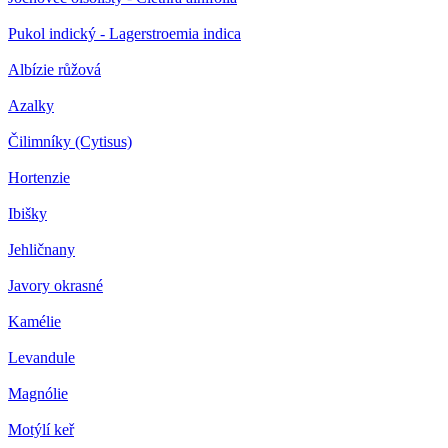
Pukol indický - Lagerstroemia indica
Albízie růžová
Azalky
Čilimníky (Cytisus)
Hortenzie
Ibišky
Jehličnany
Javory okrasné
Kamélie
Levandule
Magnólie
Motýlí keř