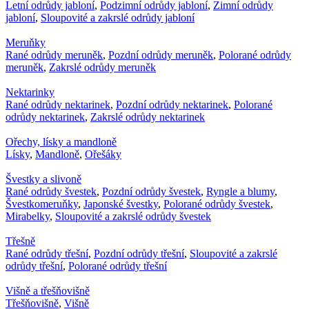
Letní odrůdy jabloní
,
Podzimní odrůdy jabloní
,
Zimní odrůdy
jabloní
,
Sloupovité a zakrslé odrůdy jabloní
Meruňky
Rané odrůdy meruněk
,
Pozdní odrůdy meruněk
,
Polorané odrůdy
meruněk
,
Zakrslé odrůdy meruněk
Nektarinky
Rané odrůdy nektarinek
,
Pozdní odrůdy nektarinek
,
Polorané
odrůdy nektarinek
,
Zakrslé odrůdy nektarinek
Ořechy, lísky a mandloně
Lísky
,
Mandloně
,
Ořešáky
Švestky a slivoně
Rané odrůdy švestek
,
Pozdní odrůdy švestek
,
Ryngle a blumy
,
Švestkomeruňky
,
Japonské švestky
,
Polorané odrůdy švestek
,
Mirabelky
,
Sloupovité a zakrslé odrůdy švestek
Třešně
Rané odrůdy třešní
,
Pozdní odrůdy třešní
,
Sloupovité a zakrslé
odrůdy třešní
,
Polorané odrůdy třešní
Višně a třešňovišně
Třešňovišně
,
Višně