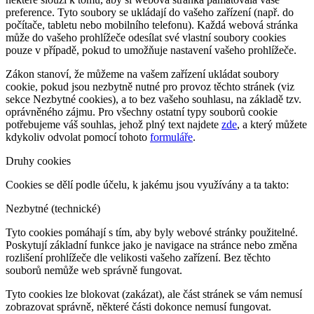
preference. Tyto soubory se ukládají do vašeho zařízení (např. do
počítače, tabletu nebo mobilního telefonu). Každá webová stránka
může do vašeho prohlížeče odesílat své vlastní soubory cookies
pouze v případě, pokud to umožňuje nastavení vašeho prohlížeče.
Zákon stanoví, že můžeme na vašem zařízení ukládat soubory
cookie, pokud jsou nezbytně nutné pro provoz těchto stránek (viz
sekce Nezbytné cookies), a to bez vašeho souhlasu, na základě tzv.
oprávněného zájmu. Pro všechny ostatní typy souborů cookie
potřebujeme váš souhlas, jehož plný text najdete
zde
, a který můžete
kdykoliv odvolat pomocí tohoto
formuláře
.
Druhy cookies
Cookies se dělí podle účelu, k jakému jsou využívány a ta takto:
Nezbytné (technické)
Tyto cookies pomáhají s tím, aby byly webové stránky použitelné.
Poskytují základní funkce jako je navigace na stránce nebo změna
rozlišení prohlížeče dle velikosti vašeho zařízení. Bez těchto
souborů nemůže web správně fungovat.
Tyto cookies lze blokovat (zakázat), ale část stránek se vám nemusí
zobrazovat správně, některé části dokonce nemusí fungovat.