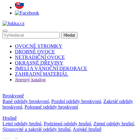
OVOCNÉ STROMKY
DROBNÉ OVOCE
NETRADIČNÍ OVOCE
OKRASNÉ DŘEVINY
JMELÍ A VÁNOČNÍ DEKORACE
ZAHRADNÍ MATERIÁL
Jmenný katalog
Broskvoně
Rané odrůdy broskvoní
,
Pozdní odrůdy broskvoní
,
Zakrslé odrůdy
broskvoní
,
Polorané odrůdy broskvoní
Hrušně
Letní odrůdy hrušní
,
Podzimní odrůdy hrušní
,
Zimní odrůdy hrušní
,
Sloupovité a zakrslé odrůdy hrušní
,
Asijské hrušně