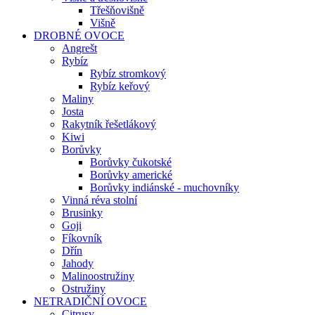
Třešňovišně
Višně
DROBNÉ OVOCE
Angrešt
Rybíz
Rybíz stromkový
Rybíz keřový
Maliny
Josta
Rakytník řešetlákový
Kiwi
Borůvky
Borůvky čukotské
Borůvky americké
Borůvky indiánské - muchovníky
Vinná réva stolní
Brusinky
Goji
Fíkovník
Dřín
Jahody
Malinoostružiny
Ostružiny
NETRADIČNÍ OVOCE
Citrusy