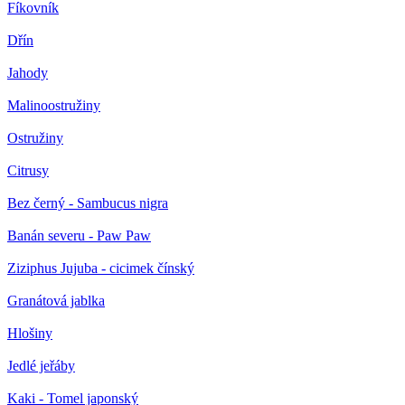
Fíkovník
Dřín
Jahody
Malinoostružiny
Ostružiny
Citrusy
Bez černý - Sambucus nigra
Banán severu - Paw Paw
Ziziphus Jujuba - cicimek čínský
Granátová jablka
Hlošiny
Jedlé jeřáby
Kaki - Tomel japonský