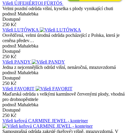
Višeň ÚJFEHÉRTOI FÜRTÖS
Velmi pozdní odrůda višní, kyselka s plody vynikající chuti
podnož Mahalebka
Dostupné
250 Kč
Višeň LUTÓWKA
Osvědčená, velmi úrodná odrůda pocházející z Polska, která je
ceněna předev…
podnož Mahalebka
Dostupné
250 Kč
Višeň PANDY
Jedna z nejcennějších odrůd višní, nenáročná, mrazuvzdorná
podnož Mahalebka
Dostupné
250 Kč
Višeň FAVORIT
Maďarská odrůda s velkými karmínově červenými plody, vhodná
pro drobnopěstitele
podnož Mahalebka
Dostupné
250 Kč
Višeň keřová CARMINE JEWEL - kontejner
Samosprašná odrůda zakrslé (keřové) višně, mrazuvzdorná. V