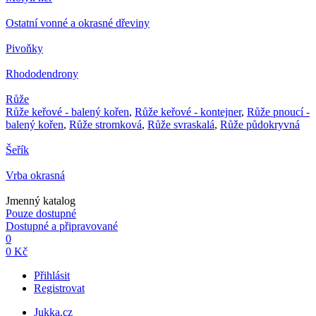
Ostatní vonné a okrasné dřeviny
Pivoňky
Rhododendrony
Růže
Růže keřové - balený kořen
,
Růže keřové - kontejner
,
Růže pnoucí -
balený kořen
,
Růže stromková
,
Růže svraskalá
,
Růže půdokryvná
Šeřík
Vrba okrasná
Jmenný katalog
Pouze dostupné
Dostupné a připravované
0
0 Kč
Přihlásit
Registrovat
Jukka.cz