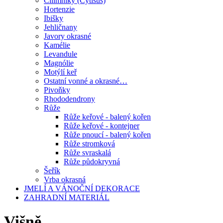
Čilimníky (Cytisus)
Hortenzie
Ibišky
Jehličnany
Javory okrasné
Kamélie
Levandule
Magnólie
Motýlí keř
Ostatní vonné a okrasné…
Pivoňky
Rhododendrony
Růže
Růže keřové - balený kořen
Růže keřové - kontejner
Růže pnoucí - balený kořen
Růže stromková
Růže svraskalá
Růže půdokryvná
Šeřík
Vrba okrasná
JMELÍ A VÁNOČNÍ DEKORACE
ZAHRADNÍ MATERIÁL
Višně