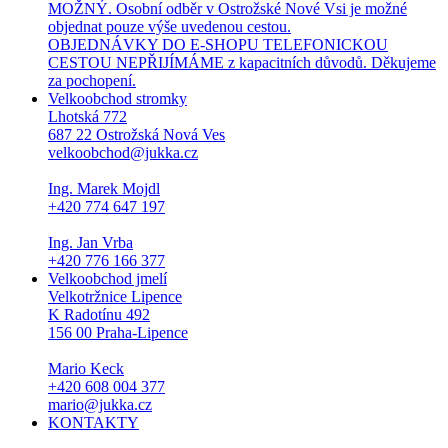
MOŽNÝ. Osobní odběr v Ostrožské Nové Vsi je možné
objednat pouze výše uvedenou cestou.
OBJEDNÁVKY DO E-SHOPU TELEFONICKOU
CESTOU NEPŘIJÍMÁME z kapacitních důvodů. Děkujeme
za pochopení.
Velkoobchod stromky
Lhotská 772
687 22 Ostrožská Nová Ves
velkoobchod@jukka.cz
Ing. Marek Mojdl
+420 774 647 197
Ing. Jan Vrba
+420 776 166 377
Velkoobchod jmelí
Velkotržnice Lipence
K Radotínu 492
156 00 Praha-Lipence
Mario Keck
+420 608 004 377
mario@jukka.cz
KONTAKTY