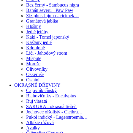
Bez černý - Sambucus nigra
Banán severu - Paw Paw
Ziziphus Jujuba - cicimek…
Granátová jablka
Hlošiny
Jedlé jeřáby
Kaki - Tomel japonský
Kaštany jedlé
Kdouloně
Liči - Jahodový strom
Mišpule
Moruše
Olivovníky
Oskeruše
Ostatní
OKRASNÉ DŘEVINY
Čajovník čínský
Blahovičníky - Eucalyptus
Ruj vlasatá
SAKURA - okrasná třešeň
Jochovec olšolistý - Clethra…
Pukol indický - Lagerstroemia…
Albízie růžová
Azalky