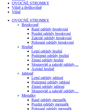
OVOCNÉ STROMKY
Višně a třešňovišně
Višně
OVOCNÉ STROMKY
Broskvoně
Rané odrůdy broskvoní
Pozdní odrůdy broskvoní
Zakrslé odrůdy broskvoní
Polorané odrůdy broskvoní
Hrušně
Letní odrůdy hrušní
Podzimní odrůdy hrušní
Zimní odrůdy hrušní
Sloupovité a zakrslé odrůdy…
Asijské hrušně
Jabloně
Letní odrůdy jabloní
Podzimní odrůdy jabloní
Zimní odrůdy jabloní
Sloupovité a zakrslé odrůdy…
Meruňky
Rané odrůdy meruněk
Pozdní odrůdy meruněk
Polorané odrůdy meruněk