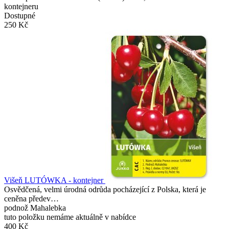
kontejneru
Dostupné
250 Kč
Višeň LUTÓWKA - kontejner
Osvědčená, velmi úrodná odrůda pocházející z Polska, která je
ceněna předev…
podnož Mahalebka
tuto položku nemáme aktuálně v nabídce
400 Kč