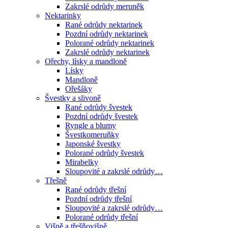
Zakrslé odrůdy meruněk
Nektarinky
Rané odrůdy nektarinek
Pozdní odrůdy nektarinek
Polorané odrůdy nektarinek
Zakrslé odrůdy nektarinek
Ořechy, lísky a mandloně
Lísky
Mandloně
Ořešáky
Švestky a slivoně
Rané odrůdy švestek
Pozdní odrůdy švestek
Ryngle a blumy
Švestkomeruňky
Japonské švestky
Polorané odrůdy švestek
Mirabelky
Sloupovité a zakrslé odrůdy…
Třešně
Rané odrůdy třešní
Pozdní odrůdy třešní
Sloupovité a zakrslé odrůdy…
Polorané odrůdy třešní
Višně a třešňovišně