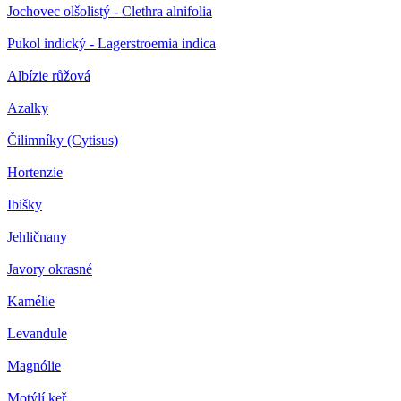
Jochovec olšolistý - Clethra alnifolia
Pukol indický - Lagerstroemia indica
Albízie růžová
Azalky
Čilimníky (Cytisus)
Hortenzie
Ibišky
Jehličnany
Javory okrasné
Kamélie
Levandule
Magnólie
Motýlí keř