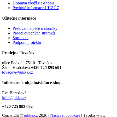
Doprava zboží z e-shopu
Povinné informace UKZÚZ
Užitečné informace
Pěstování a péče o stromky
Prodej ovocných stromků
Sortiment
Podpora projektu
Prodejna Tovačov
ulice Podvalí, 751 01 Tovačov
Šárka Hrabalová
+420 725 893 691
tovacov@jukka.cz
Informace k objednávkám e-shop
Eva Bartošová
info@jukka.cz
+420 725 893 692
Copyright ©
jukka.cz
2026 |
Nastavení cookies
| Tvorba www