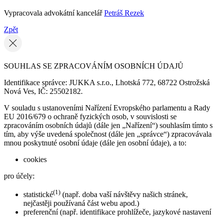
Vypracovala advokátní kancelář
Petráš Rezek
Zpět
SOUHLAS SE ZPRACOVÁNÍM OSOBNÍCH ÚDAJŮ
Identifikace správce: JUKKA s.r.o., Lhotská 772, 68722 Ostrožská
Nová Ves, IČ: 25502182.
V souladu s ustanoveními Nařízení Evropského parlamentu a Rady
EU 2016/679 o ochraně fyzických osob, v souvislosti se
zpracováním osobních údajů (dále jen „Nařízení“) souhlasím tímto s
tím, aby výše uvedená společnost (dále jen „správce“) zpracovávala
mnou poskytnuté osobní údaje (dále jen osobní údaje), a to:
cookies
pro účely:
(1)
statistické
(např. doba vaší návštěvy našich stránek,
nejčastěji používaná část webu apod.)
preferenční (např. identifikace prohlížeče, jazykové nastavení