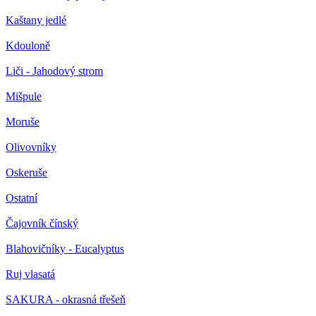
Kaštany jedlé
Kdouloně
Liči - Jahodový strom
Mišpule
Moruše
Olivovníky
Oskeruše
Ostatní
Čajovník čínský
Blahovičníky - Eucalyptus
Ruj vlasatá
SAKURA - okrasná třešeň