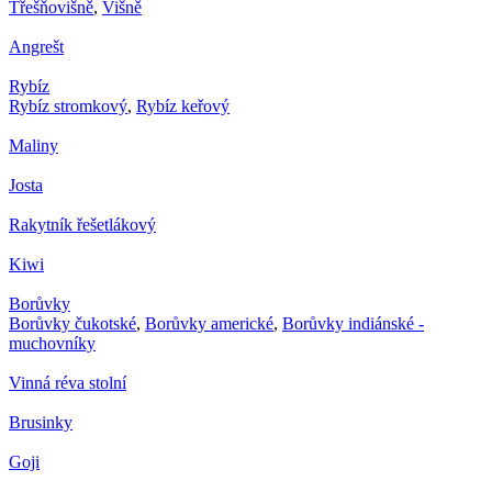
Třešňovišně
,
Višně
Angrešt
Rybíz
Rybíz stromkový
,
Rybíz keřový
Maliny
Josta
Rakytník řešetlákový
Kiwi
Borůvky
Borůvky čukotské
,
Borůvky americké
,
Borůvky indiánské -
muchovníky
Vinná réva stolní
Brusinky
Goji