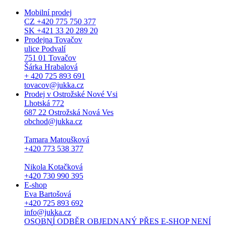
Mobilní prodej
CZ +420 775 750 377
SK +421 33 20 289 20
Prodejna Tovačov
ulice Podvalí
751 01 Tovačov
Šárka Hrabalová
+ 420 725 893 691
tovacov@jukka.cz
Prodej v Ostrožské Nové Vsi
Lhotská 772
687 22 Ostrožská Nová Ves
obchod@jukka.cz
Tamara Matoušková
+420 773 538 377
Nikola Kotačková
+420 730 990 395
E-shop
Eva Bartošová
+420 725 893 692
info@jukka.cz
OSOBNÍ ODBĚR OBJEDNANÝ PŘES E-SHOP NENÍ