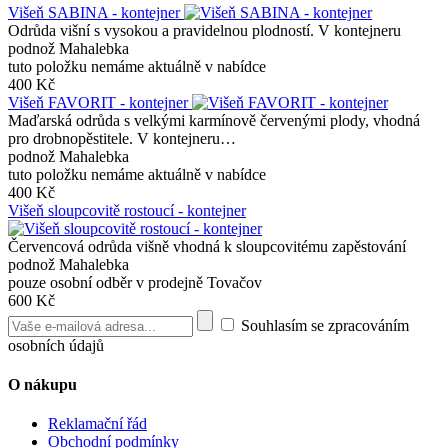
Višeň SABINA - kontejner
Odrůda višní s vysokou a pravidelnou plodností. V kontejneru
podnož Mahalebka
tuto položku nemáme aktuálně v nabídce
400 Kč
Višeň FAVORIT - kontejner
Maďarská odrůda s velkými karmínově červenými plody, vhodná
pro drobnopěstitele. V kontejneru…
podnož Mahalebka
tuto položku nemáme aktuálně v nabídce
400 Kč
Višeň sloupcovitě rostoucí - kontejner
Červencová odrůda višně vhodná k sloupcovitému zapěstování
podnož Mahalebka
pouze osobní odběr v prodejně Tovačov
600 Kč
Souhlasím se zpracováním
osobních údajů
O nákupu
Reklamační řád
Obchodní podmínky