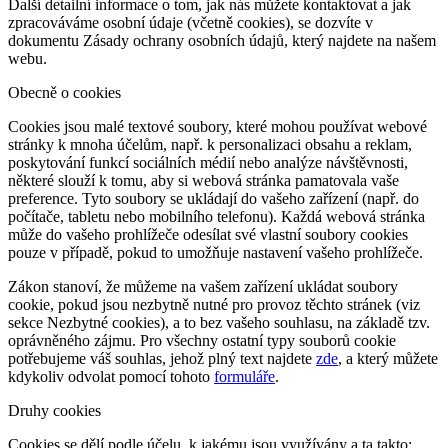
Další detailní informace o tom, jak nás můžete kontaktovat a jak
zpracováváme osobní údaje (včetně cookies), se dozvíte v
dokumentu Zásady ochrany osobních údajů, který najdete na našem
webu.
Obecně o cookies
Cookies jsou malé textové soubory, které mohou používat webové
stránky k mnoha účelům, např. k personalizaci obsahu a reklam,
poskytování funkcí sociálních médií nebo analýze návštěvnosti,
některé slouží k tomu, aby si webová stránka pamatovala vaše
preference. Tyto soubory se ukládají do vašeho zařízení (např. do
počítače, tabletu nebo mobilního telefonu). Každá webová stránka
může do vašeho prohlížeče odesílat své vlastní soubory cookies
pouze v případě, pokud to umožňuje nastavení vašeho prohlížeče.
Zákon stanoví, že můžeme na vašem zařízení ukládat soubory
cookie, pokud jsou nezbytně nutné pro provoz těchto stránek (viz
sekce Nezbytné cookies), a to bez vašeho souhlasu, na základě tzv.
oprávněného zájmu. Pro všechny ostatní typy souborů cookie
potřebujeme váš souhlas, jehož plný text najdete
zde
, a který můžete
kdykoliv odvolat pomocí tohoto
formuláře
.
Druhy cookies
Cookies se dělí podle účelu, k jakému jsou využívány a ta takto: