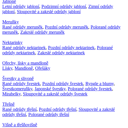
Jabloně
Letní odrůdy jabloní
,
Podzimní odrůdy jabloní
,
Zimní odrůdy
jabloní
,
Sloupovité a zakrslé odrůdy jabloní
Meruňky
Rané odrůdy meruněk
,
Pozdní odrůdy meruněk
,
Polorané odrůdy
meruněk
,
Zakrslé odrůdy meruněk
Nektarinky
Rané odrůdy nektarinek
,
Pozdní odrůdy nektarinek
,
Polorané
odrůdy nektarinek
,
Zakrslé odrůdy nektarinek
Ořechy, lísky a mandloně
Lísky
,
Mandloně
,
Ořešáky
Švestky a slivoně
Rané odrůdy švestek
,
Pozdní odrůdy švestek
,
Ryngle a blumy
,
Švestkomeruňky
,
Japonské švestky
,
Polorané odrůdy švestek
,
Mirabelky
,
Sloupovité a zakrslé odrůdy švestek
Třešně
Rané odrůdy třešní
,
Pozdní odrůdy třešní
,
Sloupovité a zakrslé
odrůdy třešní
,
Polorané odrůdy třešní
Višně a třešňovišně