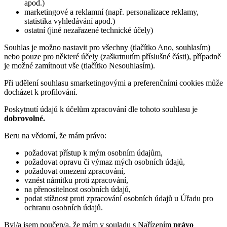
apod.)
marketingové a reklamní (např. personalizace reklamy,
statistika vyhledávání apod.)
ostatní (jiné nezařazené technické účely)
Souhlas je možno nastavit pro všechny (tlačítko Ano, souhlasím)
nebo pouze pro některé účely (zaškrtnutím příslušné části), případně
je možné zamítnout vše (tlačítko Nesouhlasím).
Při udělení souhlasu smarketingovými a preferenčními cookies může
docházet k profilování.
Poskytnutí údajů k účelům zpracování dle tohoto souhlasu je
dobrovolné.
Beru na vědomí, že mám právo:
požadovat přístup k mým osobním údajům,
požadovat opravu či výmaz mých osobních údajů,
požadovat omezení zpracování,
vznést námitku proti zpracování,
na přenositelnost osobních údajů,
podat stížnost proti zpracování osobních údajů u Úřadu pro
ochranu osobních údajů.
Byl/a jsem poučen/a, že mám v souladu s Nařízením
právo