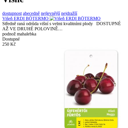
dostupnost
abecedně
nejlevnější
nejdražší
Višeň ERDI BÖTERMO
Středně raná odrůda višní s velmi kvalitními plody DOSTUPNÉ
AŽ VE DRUHÉ POLOVINĚ…
podnož mahalebka
Dostupné
250 Kč