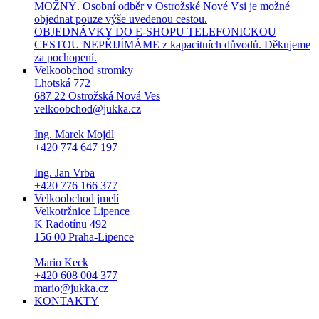
MOŽNÝ. Osobní odběr v Ostrožské Nové Vsi je možné
objednat pouze výše uvedenou cestou.
OBJEDNÁVKY DO E-SHOPU TELEFONICKOU
CESTOU NEPŘIJÍMÁME z kapacitních důvodů. Děkujeme
za pochopení.
Velkoobchod stromky
Lhotská 772
687 22 Ostrožská Nová Ves
velkoobchod@jukka.cz
Ing. Marek Mojdl
+420 774 647 197
Ing. Jan Vrba
+420 776 166 377
Velkoobchod jmelí
Velkotržnice Lipence
K Radotínu 492
156 00 Praha-Lipence
Mario Keck
+420 608 004 377
mario@jukka.cz
KONTAKTY