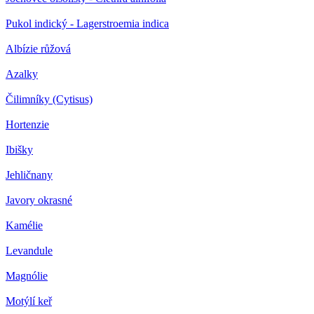
Pukol indický - Lagerstroemia indica
Albízie růžová
Azalky
Čilimníky (Cytisus)
Hortenzie
Ibišky
Jehličnany
Javory okrasné
Kamélie
Levandule
Magnólie
Motýlí keř