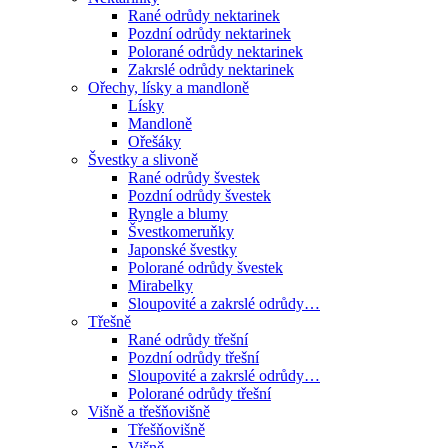
Rané odrůdy nektarinek
Pozdní odrůdy nektarinek
Polorané odrůdy nektarinek
Zakrslé odrůdy nektarinek
Ořechy, lísky a mandloně
Lísky
Mandloně
Ořešáky
Švestky a slivoně
Rané odrůdy švestek
Pozdní odrůdy švestek
Ryngle a blumy
Švestkomeruňky
Japonské švestky
Polorané odrůdy švestek
Mirabelky
Sloupovité a zakrslé odrůdy…
Třešně
Rané odrůdy třešní
Pozdní odrůdy třešní
Sloupovité a zakrslé odrůdy…
Polorané odrůdy třešní
Višně a třešňovišně
Třešňovišně
Višně