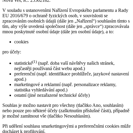
Nová Ves, IČ: 25502182.
V souladu s ustanoveními Nařízení Evropského parlamentu a Rady
EU 2016/679 o ochraně fyzických osob, v souvislosti se
zpracováním osobních údajů (dále jen „Nařízení“) souhlasím tímto s
tím, aby výše uvedená společnost (dále jen „správce“) zpracovávala
mnou poskytnuté osobní údaje (dále jen osobní údaje), a to:
cookies
pro účely:
(1)
statistické
(např. doba vaší návštěvy našich stránek,
nejčastěji používaná část webu apod.)
preferenční (např. identifikace prohlížeče, jazykové nastavení
apod.)
marketingové a reklamní (např. personalizace reklamy,
statistika vyhledávání apod.)
ostatní (jiné nezařazené technické účely)
Souhlas je možno nastavit pro všechny (tlačítko Ano, souhlasím)
nebo pouze pro některé účely (zaškrtnutím příslušné části), případně
je možné zamítnout vše (tlačítko Nesouhlasím).
Při udělení souhlasu smarketingovými a preferenčními cookies může
docházet k profilování.