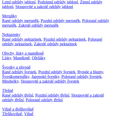
Letní odrůdy jabloní
,
Podzimní odrůdy jabloní
,
Zimní odrůdy
jabloní
,
Sloupovité a zakrslé odrůdy jabloní
Meruňky
Rané odrůdy meruněk
,
Pozdní odrůdy meruněk
,
Polorané odrůdy
meruněk
,
Zakrslé odrůdy meruněk
Nektarinky
Rané odrůdy nektarinek
,
Pozdní odrůdy nektarinek
,
Polorané
odrůdy nektarinek
,
Zakrslé odrůdy nektarinek
Ořechy, lísky a mandloně
Lísky
,
Mandloně
,
Ořešáky
Švestky a slivoně
Rané odrůdy švestek
,
Pozdní odrůdy švestek
,
Ryngle a blumy
,
Švestkomeruňky
,
Japonské švestky
,
Polorané odrůdy švestek
,
Mirabelky
,
Sloupovité a zakrslé odrůdy švestek
Třešně
Rané odrůdy třešní
,
Pozdní odrůdy třešní
,
Sloupovité a zakrslé
odrůdy třešní
,
Polorané odrůdy třešní
Višně a třešňovišně
Třešňovišně
,
Višně