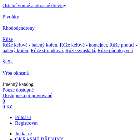
Ostatní vonné a okrasné dřeviny
Pivoňky
Rhododendrony
Růže
Růže keřové - balený kořen
,
Růže keřové - kontejner
,
Růže pnoucí -
balený kořen
,
Růže stromková
,
Růže svraskalá
,
Růže půdokryvná
Šeřík
Vrba okrasná
Jmenný katalog
Pouze dostupné
Dostupné a připravované
0
0 Kč
Přihlásit
Registrovat
Jukka.cz
OKRASNÉ DŘEVINY