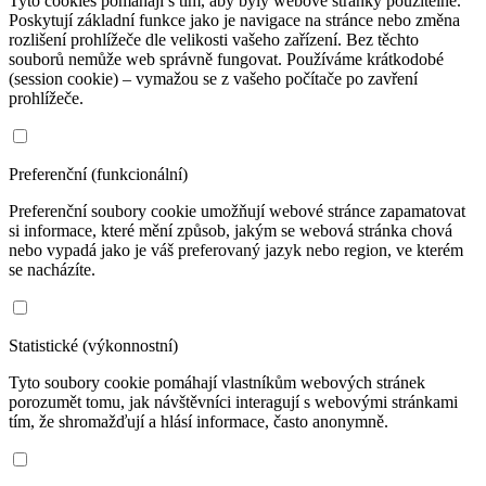
Tyto cookies pomáhají s tím, aby byly webové stránky použitelné.
Poskytují základní funkce jako je navigace na stránce nebo změna
rozlišení prohlížeče dle velikosti vašeho zařízení. Bez těchto
souborů nemůže web správně fungovat. Používáme krátkodobé
(session cookie) – vymažou se z vašeho počítače po zavření
prohlížeče.
Preferenční (funkcionální)
Preferenční soubory cookie umožňují webové stránce zapamatovat
si informace, které mění způsob, jakým se webová stránka chová
nebo vypadá jako je váš preferovaný jazyk nebo region, ve kterém
se nacházíte.
Statistické (výkonnostní)
Tyto soubory cookie pomáhají vlastníkům webových stránek
porozumět tomu, jak návštěvníci interagují s webovými stránkami
tím, že shromažďují a hlásí informace, často anonymně.