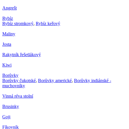
Angrešt
Rybíz
Rybíz stromkový
,
Rybíz keřový
Maliny
Josta
Rakytník řešetlákový
Kiwi
Borůvky
Borůvky čukotské
,
Borůvky americké
,
Borůvky indiánské -
muchovníky
Vinná réva stolní
Brusinky
Goji
Fíkovník