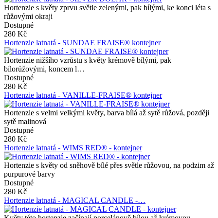
Hortenzie s květy zprvu světle zelenými, pak bílými, ke konci léta s
růžovými okraji
Dostupné
280 Kč
Hortenzie latnatá - SUNDAE FRAISE® kontejner
Hortenzie nižšího vzrůstu s květy krémově bílými, pak
bílorůžovými, koncem l…
Dostupné
280 Kč
Hortenzie latnatá - VANILLE-FRAISE® kontejner
Hortenzie s velmi velkými květy, barva bílá až sytě růžová, později
sytě malinová
Dostupné
280 Kč
Hortenzie latnatá - WIMS RED® - kontejner
Hortenzie s květy od sněhově bílé přes světle růžovou, na podzim až
purpurové barvy
Dostupné
280 Kč
Hortenzie latnatá - MAGICAL CANDLE -…
Květy této hortenzie začínají porcelánově bílou až krémovou