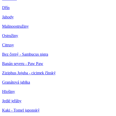
Dřín
Jahody
Malinoostružiny
Ostružiny
Citrusy
Bez černý - Sambucus nigra
Banán severu - Paw Paw
Ziziphus Jujuba - cicimek čínský
Granátová jablka
Hlošiny
Jedlé jeřáby
Kaki - Tomel japonský