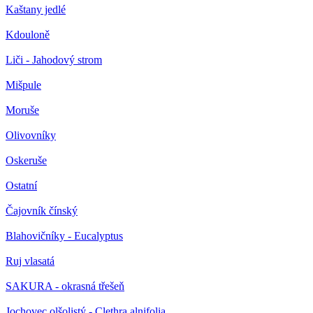
Kaštany jedlé
Kdouloně
Liči - Jahodový strom
Mišpule
Moruše
Olivovníky
Oskeruše
Ostatní
Čajovník čínský
Blahovičníky - Eucalyptus
Ruj vlasatá
SAKURA - okrasná třešeň
Jochovec olšolistý - Clethra alnifolia