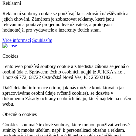
Reklamní
Reklamní soubory cookie se používají ke sledování návštěvníků a
jejich chování. Záměrem je zobrazovat reklamy, které jsou
relevantní a poutavé pro jednotlivé uživatele, a proto jsou
hodnotnější pro vydavatele a inzerenty třetích stran.
Více informací
Souhlasím
Cookies
Tento web používá soubory cookie a z hlediska zákona se jedná o
osobní údaje. Správcem těchto osobních údajů je JUKKA s.r.o.,
Lhotská 772, 68722 Ostrožská Nová Ves, IČ: 25502182.
Další detailní informace o tom, jak nás můžete kontaktovat a jak
zpracováváme osobní údaje (včetně cookies), se dozvíte v
dokumentu Zásady ochrany osobních údajů, který najdete na našem
webu.
Obecně o cookies
Cookies jsou malé textové soubory, které mohou používat webové
stránky k mnoha účelům, např. k personalizaci obsahu a reklam,
poskytování funkcí sociálních médií nebo analýze návštěvnosti,