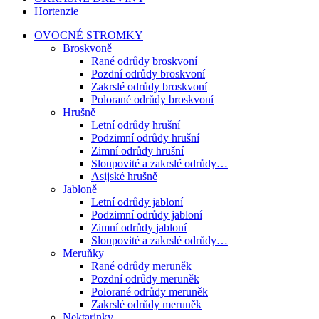
Hortenzie
OVOCNÉ STROMKY
Broskvoně
Rané odrůdy broskvoní
Pozdní odrůdy broskvoní
Zakrslé odrůdy broskvoní
Polorané odrůdy broskvoní
Hrušně
Letní odrůdy hrušní
Podzimní odrůdy hrušní
Zimní odrůdy hrušní
Sloupovité a zakrslé odrůdy…
Asijské hrušně
Jabloně
Letní odrůdy jabloní
Podzimní odrůdy jabloní
Zimní odrůdy jabloní
Sloupovité a zakrslé odrůdy…
Meruňky
Rané odrůdy meruněk
Pozdní odrůdy meruněk
Polorané odrůdy meruněk
Zakrslé odrůdy meruněk
Nektarinky