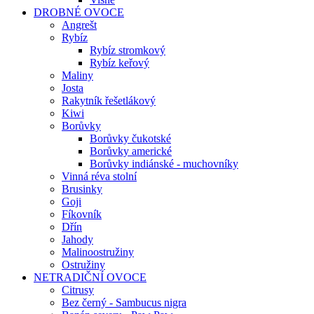
DROBNÉ OVOCE
Angrešt
Rybíz
Rybíz stromkový
Rybíz keřový
Maliny
Josta
Rakytník řešetlákový
Kiwi
Borůvky
Borůvky čukotské
Borůvky americké
Borůvky indiánské - muchovníky
Vinná réva stolní
Brusinky
Goji
Fíkovník
Dřín
Jahody
Malinoostružiny
Ostružiny
NETRADIČNÍ OVOCE
Citrusy
Bez černý - Sambucus nigra