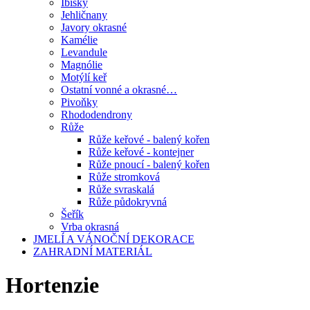
Ibišky
Jehličnany
Javory okrasné
Kamélie
Levandule
Magnólie
Motýlí keř
Ostatní vonné a okrasné…
Pivoňky
Rhododendrony
Růže
Růže keřové - balený kořen
Růže keřové - kontejner
Růže pnoucí - balený kořen
Růže stromková
Růže svraskalá
Růže půdokryvná
Šeřík
Vrba okrasná
JMELÍ A VÁNOČNÍ DEKORACE
ZAHRADNÍ MATERIÁL
Hortenzie