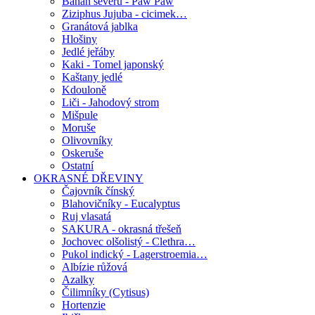
Banán severu - Paw Paw
Ziziphus Jujuba - cicimek…
Granátová jablka
Hlošiny
Jedlé jeřáby
Kaki - Tomel japonský
Kaštany jedlé
Kdouloně
Liči - Jahodový strom
Mišpule
Moruše
Olivovníky
Oskeruše
Ostatní
OKRASNÉ DŘEVINY
Čajovník čínský
Blahovičníky - Eucalyptus
Ruj vlasatá
SAKURA - okrasná třešeň
Jochovec olšolistý - Clethra…
Pukol indický - Lagerstroemia…
Albízie růžová
Azalky
Čilimníky (Cytisus)
Hortenzie