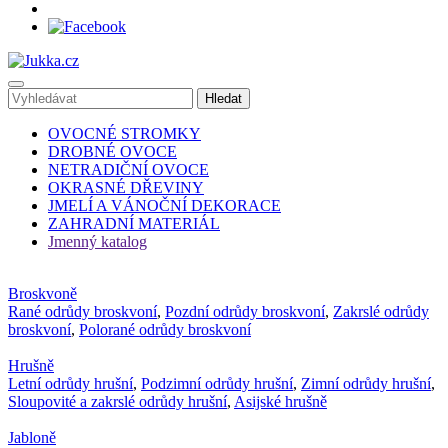
OVOCNÉ STROMKY
DROBNÉ OVOCE
NETRADIČNÍ OVOCE
OKRASNÉ DŘEVINY
JMELÍ A VÁNOČNÍ DEKORACE
ZAHRADNÍ MATERIÁL
Jmenný katalog
Broskvoně
Rané odrůdy broskvoní
,
Pozdní odrůdy broskvoní
,
Zakrslé odrůdy
broskvoní
,
Polorané odrůdy broskvoní
Hrušně
Letní odrůdy hrušní
,
Podzimní odrůdy hrušní
,
Zimní odrůdy hrušní
,
Sloupovité a zakrslé odrůdy hrušní
,
Asijské hrušně
Jabloně