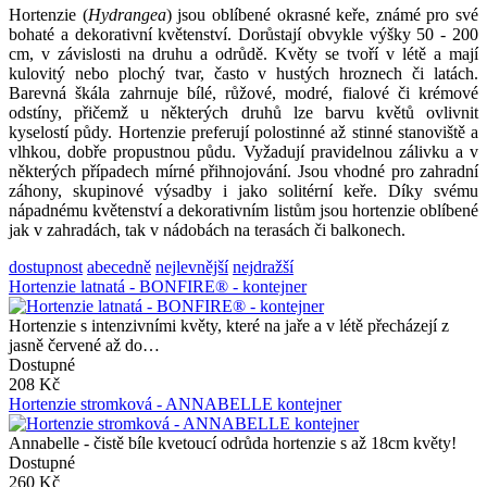
Hortenzie (
Hydrangea
) jsou oblíbené okrasné keře, známé pro své
bohaté a dekorativní květenství. Dorůstají obvykle výšky 50 - 200
cm, v závislosti na druhu a odrůdě. Květy se tvoří v létě a mají
kulovitý nebo plochý tvar, často v hustých hroznech či latách.
Barevná škála zahrnuje bílé, růžové, modré, fialové či krémové
odstíny, přičemž u některých druhů lze barvu květů ovlivnit
kyselostí půdy. Hortenzie preferují polostinné až stinné stanoviště a
vlhkou, dobře propustnou půdu. Vyžadují pravidelnou zálivku a v
některých případech mírné přihnojování. Jsou vhodné pro zahradní
záhony, skupinové výsadby i jako solitérní keře. Díky svému
nápadnému květenství a dekorativním listům jsou hortenzie oblíbené
jak v zahradách, tak v nádobách na terasách či balkonech.
dostupnost
abecedně
nejlevnější
nejdražší
Hortenzie latnatá - BONFIRE® - kontejner
Hortenzie s intenzivními květy, které na jaře a v létě přecházejí z
jasně červené až do…
Dostupné
208 Kč
Hortenzie stromková - ANNABELLE kontejner
Annabelle - čistě bíle kvetoucí odrůda hortenzie s až 18cm květy!
Dostupné
260 Kč