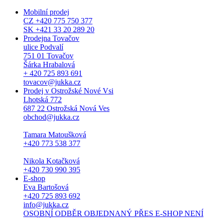
Mobilní prodej
CZ +420 775 750 377
SK +421 33 20 289 20
Prodejna Tovačov
ulice Podvalí
751 01 Tovačov
Šárka Hrabalová
+ 420 725 893 691
tovacov@jukka.cz
Prodej v Ostrožské Nové Vsi
Lhotská 772
687 22 Ostrožská Nová Ves
obchod@jukka.cz
Tamara Matoušková
+420 773 538 377
Nikola Kotačková
+420 730 990 395
E-shop
Eva Bartošová
+420 725 893 692
info@jukka.cz
OSOBNÍ ODBĚR OBJEDNANÝ PŘES E-SHOP NENÍ