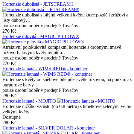
Hortenzie dubolistá - JETSTREAM®
Hortenzie dubolistá s bílými velkými květy, které později zrůžoví a
listy dubový…
pouze osobní odběr v prodejně Tovačov
270 Kč
Hortenzie pilovitá - MAGIC PILLOW®
Atraktivní polokulovitá kompaktní hortenzie s drobnými tmavě
růžovo fialovými květy uvnitř a…
pouze osobní odběr v prodejně Tovačov
270 Kč
Hortenzie latnatá - WIMS RED® - kontejner
Hortenzie s květy od sněhově bílé přes světle růžovou, na podzim až
purpurové barvy
pouze osobní odběr v prodejně Tovačov
280 Kč
Hortenzie latnatá - MOJITO
Hortenzie nižšího vzrůstu (do 0,8 metru) s limetkově zelenými velmi
velkými květy
Dostupné
280 Kč
Hortenzie latnatá - SILVER DOLAR - kontejner