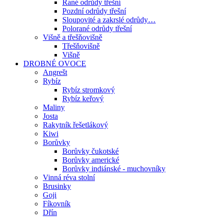
Rané odrůdy třešní
Pozdní odrůdy třešní
Sloupovité a zakrslé odrůdy…
Polorané odrůdy třešní
Višně a třešňovišně
Třešňovišně
Višně
DROBNÉ OVOCE
Angrešt
Rybíz
Rybíz stromkový
Rybíz keřový
Maliny
Josta
Rakytník řešetlákový
Kiwi
Borůvky
Borůvky čukotské
Borůvky americké
Borůvky indiánské - muchovníky
Vinná réva stolní
Brusinky
Goji
Fíkovník
Dřín