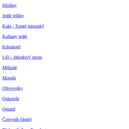
Hlošiny
Jedlé jeřáby
Kaki - Tomel japonský
Kaštany jedlé
Kdouloně
Liči - Jahodový strom
Mišpule
Moruše
Olivovníky
Oskeruše
Ostatní
Čajovník čínský