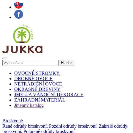
OVOCNÉ STROMKY
DROBNÉ OVOCE
NETRADIČNÍ OVOCE
OKRASNÉ DŘEVINY
JMELÍ A VÁNOČNÍ DEKORACE
ZAHRADNÍ MATERIÁL
Jmenný katalog
Broskvoně
Rané odrůdy broskvoní
,
Pozdní odrůdy broskvoní
,
Zakrslé odrůdy
broskvoní
,
Polorané odrůdy broskvoní