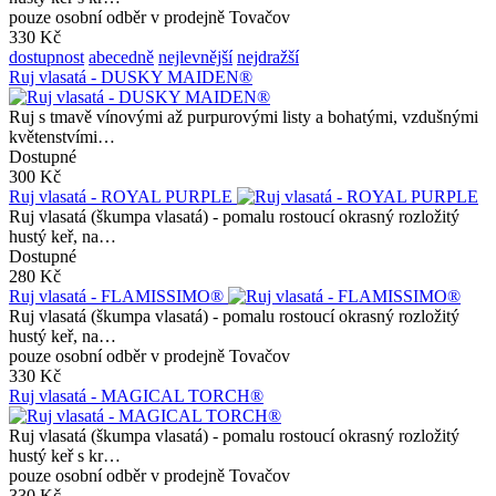
pouze osobní odběr v prodejně Tovačov
330 Kč
dostupnost
abecedně
nejlevnější
nejdražší
Ruj vlasatá - DUSKY MAIDEN®
Ruj s tmavě vínovými až purpurovými listy a bohatými, vzdušnými
květenstvími…
Dostupné
300 Kč
Ruj vlasatá - ROYAL PURPLE
Ruj vlasatá (škumpa vlasatá) - pomalu rostoucí okrasný rozložitý
hustý keř, na…
Dostupné
280 Kč
Ruj vlasatá - FLAMISSIMO®
Ruj vlasatá (škumpa vlasatá) - pomalu rostoucí okrasný rozložitý
hustý keř, na…
pouze osobní odběr v prodejně Tovačov
330 Kč
Ruj vlasatá - MAGICAL TORCH®
Ruj vlasatá (škumpa vlasatá) - pomalu rostoucí okrasný rozložitý
hustý keř s kr…
pouze osobní odběr v prodejně Tovačov
330 Kč