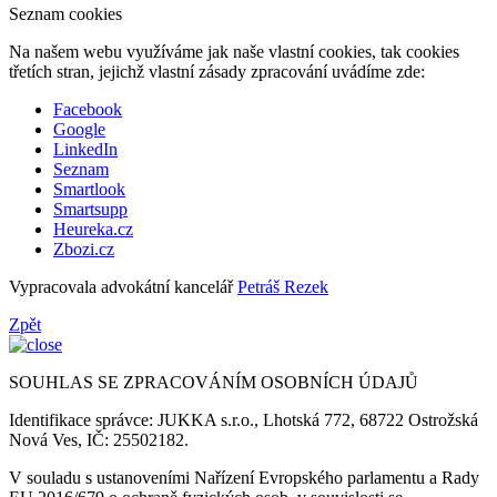
Seznam cookies
Na našem webu využíváme jak naše vlastní cookies, tak cookies
třetích stran, jejichž vlastní zásady zpracování uvádíme zde:
Facebook
Google
LinkedIn
Seznam
Smartlook
Smartsupp
Heureka.cz
Zbozi.cz
Vypracovala advokátní kancelář
Petráš Rezek
Zpět
SOUHLAS SE ZPRACOVÁNÍM OSOBNÍCH ÚDAJŮ
Identifikace správce: JUKKA s.r.o., Lhotská 772, 68722 Ostrožská
Nová Ves, IČ: 25502182.
V souladu s ustanoveními Nařízení Evropského parlamentu a Rady