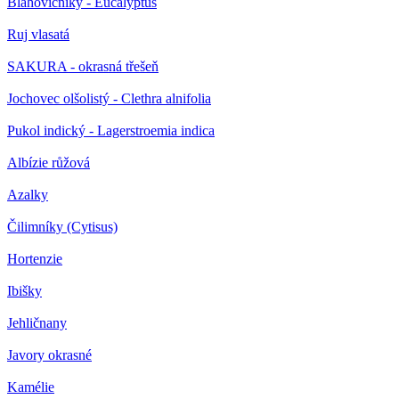
Blahovičníky - Eucalyptus
Ruj vlasatá
SAKURA - okrasná třešeň
Jochovec olšolistý - Clethra alnifolia
Pukol indický - Lagerstroemia indica
Albízie růžová
Azalky
Čilimníky (Cytisus)
Hortenzie
Ibišky
Jehličnany
Javory okrasné
Kamélie