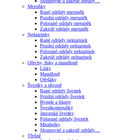
Sloupovité a zakrslé odrůdy…
Meruňky
Rané odrůdy meruněk
Pozdní odrůdy meruněk
Polorané odrůdy meruněk
Zakrslé odrůdy meruněk
Nektarinky
Rané odrůdy nektarinek
Pozdní odrůdy nektarinek
Polorané odrůdy nektarinek
Zakrslé odrůdy nektarinek
Ořechy, lísky a mandloně
Lísky
Mandloně
Ořešáky
Švestky a slivoně
Rané odrůdy švestek
Pozdní odrůdy švestek
Ryngle a blumy
Švestkomeruňky
Japonské švestky
Polorané odrůdy švestek
Mirabelky
Sloupovité a zakrslé odrůdy…
Třešně