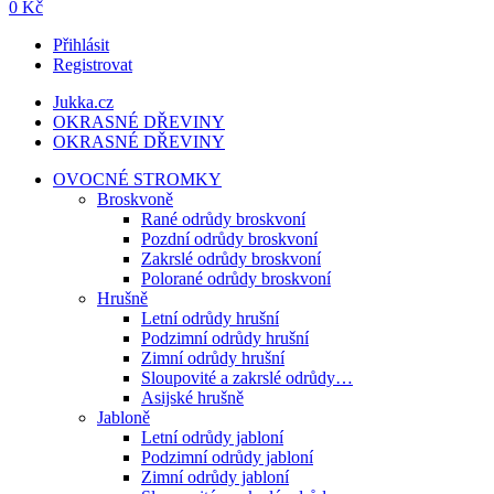
0 Kč
Přihlásit
Registrovat
Jukka.cz
OKRASNÉ DŘEVINY
OKRASNÉ DŘEVINY
OVOCNÉ STROMKY
Broskvoně
Rané odrůdy broskvoní
Pozdní odrůdy broskvoní
Zakrslé odrůdy broskvoní
Polorané odrůdy broskvoní
Hrušně
Letní odrůdy hrušní
Podzimní odrůdy hrušní
Zimní odrůdy hrušní
Sloupovité a zakrslé odrůdy…
Asijské hrušně
Jabloně
Letní odrůdy jabloní
Podzimní odrůdy jabloní
Zimní odrůdy jabloní