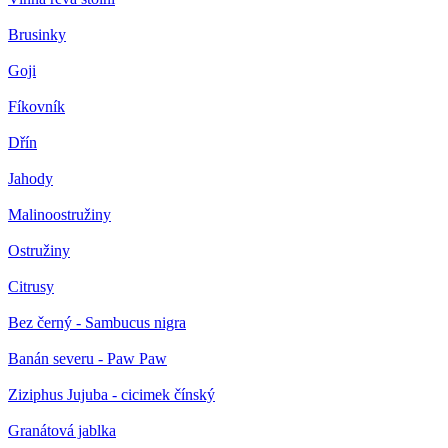
Brusinky
Goji
Fíkovník
Dřín
Jahody
Malinoostružiny
Ostružiny
Citrusy
Bez černý - Sambucus nigra
Banán severu - Paw Paw
Ziziphus Jujuba - cicimek čínský
Granátová jablka