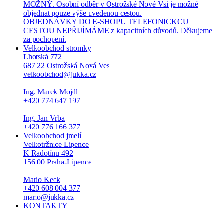
MOŽNÝ. Osobní odběr v Ostrožské Nové Vsi je možné
objednat pouze výše uvedenou cestou.
OBJEDNÁVKY DO E-SHOPU TELEFONICKOU
CESTOU NEPŘIJÍMÁME z kapacitních důvodů. Děkujeme
za pochopení.
Velkoobchod stromky
Lhotská 772
687 22 Ostrožská Nová Ves
velkoobchod@jukka.cz
Ing. Marek Mojdl
+420 774 647 197
Ing. Jan Vrba
+420 776 166 377
Velkoobchod jmelí
Velkotržnice Lipence
K Radotínu 492
156 00 Praha-Lipence
Mario Keck
+420 608 004 377
mario@jukka.cz
KONTAKTY