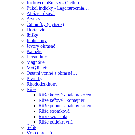
Jochovec olšolistý - Clethra…
Pukol indický - Lagerstroemia…
Albízie růžová
Azalky
Čilimníky (Cytisus)
Hortenzie
Ibišky
Jehličnany
Javory okrasné
Kamélie
Levandule
Magnólie
Motýlí keř
Ostatní vonné a okrasné…
Pivoňky
Rhododendrony
Růže
Růže keřové - balený kořen
Růže keřové - kontejner
Růže pnoucí - balený kořen
Růže stromková
Růže svraskalá
Růže půdokryvná
Šeřík
Vrba okrasná