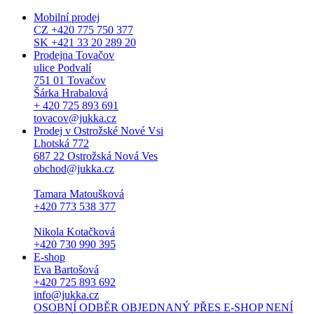
Mobilní prodej
CZ +420 775 750 377
SK +421 33 20 289 20
Prodejna Tovačov
ulice Podvalí
751 01 Tovačov
Šárka Hrabalová
+ 420 725 893 691
tovacov@jukka.cz
Prodej v Ostrožské Nové Vsi
Lhotská 772
687 22 Ostrožská Nová Ves
obchod@jukka.cz
Tamara Matoušková
+420 773 538 377
Nikola Kotačková
+420 730 990 395
E-shop
Eva Bartošová
+420 725 893 692
info@jukka.cz
OSOBNÍ ODBĚR OBJEDNANÝ PŘES E-SHOP NENÍ