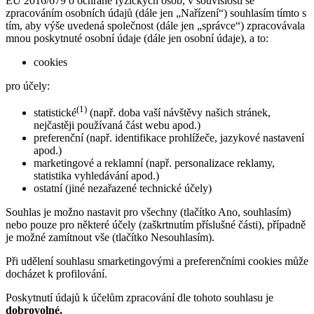
EU 2016/679 o ochraně fyzických osob, v souvislosti se
zpracováním osobních údajů (dále jen „Nařízení“) souhlasím tímto s
tím, aby výše uvedená společnost (dále jen „správce“) zpracovávala
mnou poskytnuté osobní údaje (dále jen osobní údaje), a to:
cookies
pro účely:
(1)
statistické
(např. doba vaší návštěvy našich stránek,
nejčastěji používaná část webu apod.)
preferenční (např. identifikace prohlížeče, jazykové nastavení
apod.)
marketingové a reklamní (např. personalizace reklamy,
statistika vyhledávání apod.)
ostatní (jiné nezařazené technické účely)
Souhlas je možno nastavit pro všechny (tlačítko Ano, souhlasím)
nebo pouze pro některé účely (zaškrtnutím příslušné části), případně
je možné zamítnout vše (tlačítko Nesouhlasím).
Při udělení souhlasu smarketingovými a preferenčními cookies může
docházet k profilování.
Poskytnutí údajů k účelům zpracování dle tohoto souhlasu je
dobrovolné.