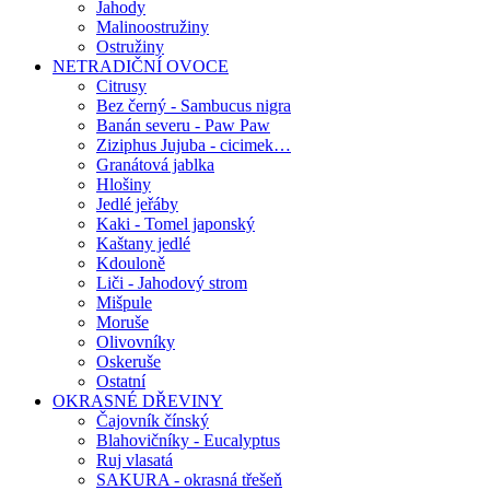
Jahody
Malinoostružiny
Ostružiny
NETRADIČNÍ OVOCE
Citrusy
Bez černý - Sambucus nigra
Banán severu - Paw Paw
Ziziphus Jujuba - cicimek…
Granátová jablka
Hlošiny
Jedlé jeřáby
Kaki - Tomel japonský
Kaštany jedlé
Kdouloně
Liči - Jahodový strom
Mišpule
Moruše
Olivovníky
Oskeruše
Ostatní
OKRASNÉ DŘEVINY
Čajovník čínský
Blahovičníky - Eucalyptus
Ruj vlasatá
SAKURA - okrasná třešeň