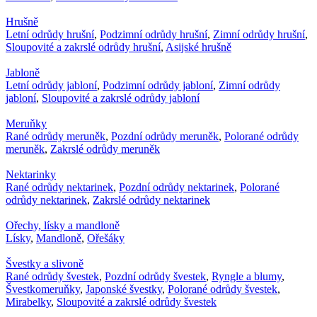
Hrušně
Letní odrůdy hrušní
,
Podzimní odrůdy hrušní
,
Zimní odrůdy hrušní
,
Sloupovité a zakrslé odrůdy hrušní
,
Asijské hrušně
Jabloně
Letní odrůdy jabloní
,
Podzimní odrůdy jabloní
,
Zimní odrůdy
jabloní
,
Sloupovité a zakrslé odrůdy jabloní
Meruňky
Rané odrůdy meruněk
,
Pozdní odrůdy meruněk
,
Polorané odrůdy
meruněk
,
Zakrslé odrůdy meruněk
Nektarinky
Rané odrůdy nektarinek
,
Pozdní odrůdy nektarinek
,
Polorané
odrůdy nektarinek
,
Zakrslé odrůdy nektarinek
Ořechy, lísky a mandloně
Lísky
,
Mandloně
,
Ořešáky
Švestky a slivoně
Rané odrůdy švestek
,
Pozdní odrůdy švestek
,
Ryngle a blumy
,
Švestkomeruňky
,
Japonské švestky
,
Polorané odrůdy švestek
,
Mirabelky
,
Sloupovité a zakrslé odrůdy švestek