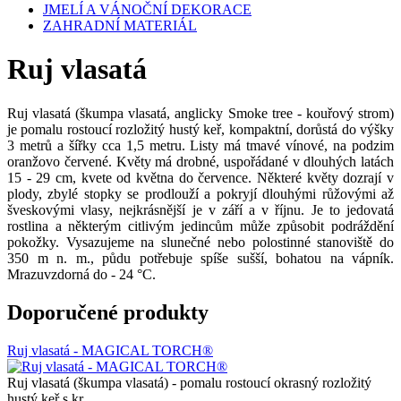
JMELÍ A VÁNOČNÍ DEKORACE
ZAHRADNÍ MATERIÁL
Ruj vlasatá
Ruj vlasatá (škumpa vlasatá, anglicky Smoke tree - kouřový strom)
je pomalu rostoucí rozložitý hustý keř, kompaktní, dorůstá do výšky
3 metrů a šířky cca 1,5 metru. Listy má tmavé vínové, na podzim
oranžovo červené. Květy má drobné, uspořádané v dlouhých latách
15 - 29 cm, kvete od května do července. Některé květy dozrají v
plody, zbylé stopky se prodlouží a pokryjí dlouhými růžovými až
šveskovými vlasy, nejkrásnější je v září a v říjnu. Je to jedovatá
rostlina a některým citlivým jedincům může způsobit podráždění
pokožky. Vysazujeme na slunečné nebo polostinné stanoviště do
350 m n. m., půdu potřebuje spíše sušší, bohatou na vápník.
Mrazuvzdorná do - 24 °C.
Doporučené produkty
Ruj vlasatá - MAGICAL TORCH®
Ruj vlasatá (škumpa vlasatá) - pomalu rostoucí okrasný rozložitý
hustý keř s kr…