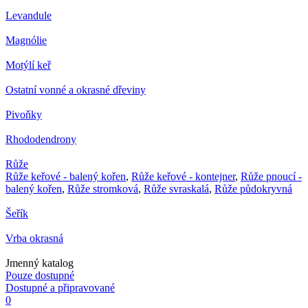
Levandule
Magnólie
Motýlí keř
Ostatní vonné a okrasné dřeviny
Pivoňky
Rhododendrony
Růže
Růže keřové - balený kořen
,
Růže keřové - kontejner
,
Růže pnoucí -
balený kořen
,
Růže stromková
,
Růže svraskalá
,
Růže půdokryvná
Šeřík
Vrba okrasná
Jmenný katalog
Pouze dostupné
Dostupné a připravované
0