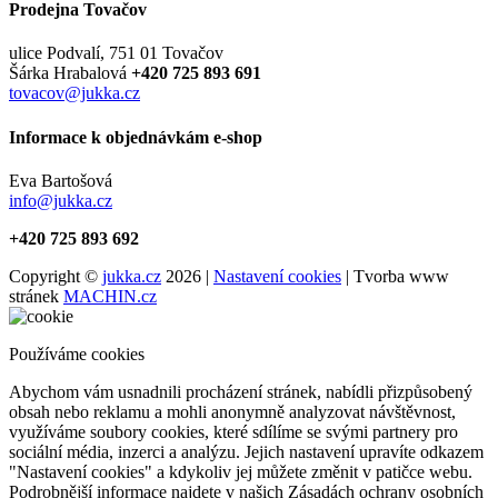
Prodejna Tovačov
ulice Podvalí, 751 01 Tovačov
Šárka Hrabalová
+420 725 893 691
tovacov@jukka.cz
Informace k objednávkám e-shop
Eva Bartošová
info@jukka.cz
+420 725 893 692
Copyright ©
jukka.cz
2026 |
Nastavení cookies
| Tvorba www
stránek
MACHIN.cz
Používáme cookies
Abychom vám usnadnili procházení stránek, nabídli přizpůsobený
obsah nebo reklamu a mohli anonymně analyzovat návštěvnost,
využíváme soubory cookies, které sdílíme se svými partnery pro
sociální média, inzerci a analýzu. Jejich nastavení upravíte odkazem
"Nastavení cookies" a kdykoliv jej můžete změnit v patičce webu.
Podrobnější informace najdete v našich Zásadách ochrany osobních