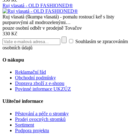
Ruj vlasatá - OLD FASHIONED®
Ruj vlasatá (škumpa vlasatá) - pomalu rostoucí keř s listy
purpurovými až modrozelenými…
pouze osobní odběr v prodejně Tovačov
330 Kč
Souhlasím se zpracováním
osobních údajů
O nákupu
Reklamační řád
Obchodní podmínky
Doprava zboží z e-shopu
Povinné informace UKZÚZ
Užitečné informace
Pěstování a péče o stromky
Prodej ovocných stromků
Sortiment
Podpora projektu