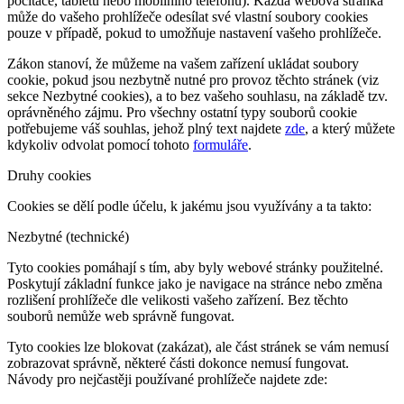
počítače, tabletu nebo mobilního telefonu). Každá webová stránka
může do vašeho prohlížeče odesílat své vlastní soubory cookies
pouze v případě, pokud to umožňuje nastavení vašeho prohlížeče.
Zákon stanoví, že můžeme na vašem zařízení ukládat soubory
cookie, pokud jsou nezbytně nutné pro provoz těchto stránek (viz
sekce Nezbytné cookies), a to bez vašeho souhlasu, na základě tzv.
oprávněného zájmu. Pro všechny ostatní typy souborů cookie
potřebujeme váš souhlas, jehož plný text najdete
zde
, a který můžete
kdykoliv odvolat pomocí tohoto
formuláře
.
Druhy cookies
Cookies se dělí podle účelu, k jakému jsou využívány a ta takto:
Nezbytné (technické)
Tyto cookies pomáhají s tím, aby byly webové stránky použitelné.
Poskytují základní funkce jako je navigace na stránce nebo změna
rozlišení prohlížeče dle velikosti vašeho zařízení. Bez těchto
souborů nemůže web správně fungovat.
Tyto cookies lze blokovat (zakázat), ale část stránek se vám nemusí
zobrazovat správně, některé části dokonce nemusí fungovat.
Návody pro nejčastěji používané prohlížeče najdete zde: