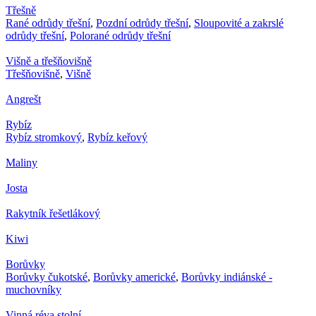
Třešně
Rané odrůdy třešní
,
Pozdní odrůdy třešní
,
Sloupovité a zakrslé
odrůdy třešní
,
Polorané odrůdy třešní
Višně a třešňovišně
Třešňovišně
,
Višně
Angrešt
Rybíz
Rybíz stromkový
,
Rybíz keřový
Maliny
Josta
Rakytník řešetlákový
Kiwi
Borůvky
Borůvky čukotské
,
Borůvky americké
,
Borůvky indiánské -
muchovníky
Vinná réva stolní