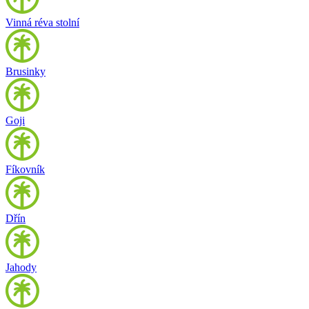
Vinná réva stolní
Brusinky
Goji
Fíkovník
Dřín
Jahody