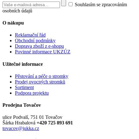
Souhlasím se zpracováním
osobních údajů
O nákupu
Reklamační řád
Obchodní podmínky
Doprava zboží z e-shopu
Povinné informace UKZÚZ
Užitečné informace
Pěstování a péče o stromky
Prodej ovocných stromků
Sortiment
Podpora projektu
Prodejna Tovačov
ulice Podvalí, 751 01 Tovačov
Šárka Hrabalová
+420 725 893 691
tovacov@jukka.cz