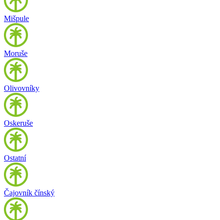
Mišpule
Moruše
Olivovníky
Oskeruše
Ostatní
Čajovník čínský