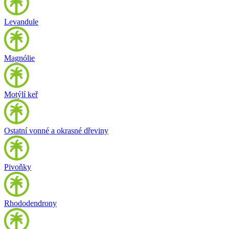
Levandule
Magnólie
Motýlí keř
Ostatní vonné a okrasné dřeviny
Pivoňky
Rhododendrony