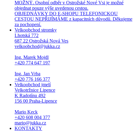
MOŽNÝ. Osobní odběr v Ostrožské Nové Vsi je možné
objednat pouze výše uvedenou cestou.
OBJEDNÁVKY DO E-SHOPU TELEFONICKOU
CESTOU NEPŘIJÍMÁME z kapacitních důvodů. Děkujeme
za pochopení.
Velkoobchod stromky
Lhotská 772
687 22 Ostrožská Nová Ves
velkoobchod@jukka.cz
Ing. Marek Mojdl
+420 774 647 197
Ing. Jan Vrba
+420 776 166 377
Velkoobchod jmelí
Velkotržnice Lipence
K Radotínu 492
156 00 Praha-Lipence
Mario Keck
+420 608 004 377
mario@jukka.cz
KONTAKTY