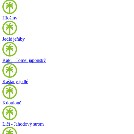
Hlošiny
Jedlé jeřáby
Kaki - Tomel japonský
Kaštany jedlé
Kdouloně
Liči - Jahodový strom