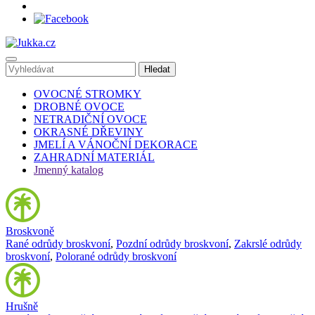
OVOCNÉ STROMKY
DROBNÉ OVOCE
NETRADIČNÍ OVOCE
OKRASNÉ DŘEVINY
JMELÍ A VÁNOČNÍ DEKORACE
ZAHRADNÍ MATERIÁL
Jmenný katalog
Broskvoně
Rané odrůdy broskvoní
,
Pozdní odrůdy broskvoní
,
Zakrslé odrůdy
broskvoní
,
Polorané odrůdy broskvoní
Hrušně