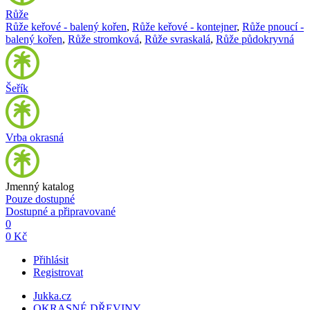
Růže
Růže keřové - balený kořen
,
Růže keřové - kontejner
,
Růže pnoucí -
balený kořen
,
Růže stromková
,
Růže svraskalá
,
Růže půdokryvná
Šeřík
Vrba okrasná
Jmenný katalog
Pouze dostupné
Dostupné a připravované
0
0 Kč
Přihlásit
Registrovat
Jukka.cz
OKRASNÉ DŘEVINY