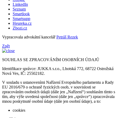
LinkedIn
Seznam
Smartlook
Smartsupp
Heureka.cz
Zbozi.cz
Vypracovala advokátní kancelář
Petráš Rezek
Zpět
SOUHLAS SE ZPRACOVÁNÍM OSOBNÍCH ÚDAJŮ
Identifikace správce: JUKKA s.r.o., Lhotská 772, 68722 Ostrožská
Nová Ves, IČ: 25502182.
V souladu s ustanoveními Nařízení Evropského parlamentu a Rady
EU 2016/679 o ochraně fyzických osob, v souvislosti se
zpracováním osobních údajů (dále jen „Nařízení“) souhlasím tímto s
tím, aby výše uvedená společnost (dále jen „správce“) zpracovávala
mnou poskytnuté osobní údaje (dále jen osobní údaje), a to:
cookies