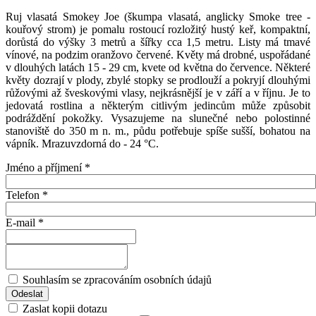
Ruj vlasatá Smokey Joe (škumpa vlasatá, anglicky Smoke tree -
kouřový strom) je pomalu rostoucí rozložitý hustý keř, kompaktní,
dorůstá do výšky 3 metrů a šířky cca 1,5 metru. Listy má tmavé
vínové, na podzim oranžovo červené. Květy má drobné, uspořádané
v dlouhých latách 15 - 29 cm, kvete od května do července. Některé
květy dozrají v plody, zbylé stopky se prodlouží a pokryjí dlouhými
růžovými až šveskovými vlasy, nejkrásnější je v září a v říjnu. Je to
jedovatá rostlina a některým citlivým jedincům může způsobit
podráždění pokožky. Vysazujeme na slunečné nebo polostinné
stanoviště do 350 m n. m., půdu potřebuje spíše sušší, bohatou na
vápník. Mrazuvzdorná do - 24 °C.
Jméno a příjmení
*
Telefon
*
E-mail
*
Souhlasím se zpracováním osobních údajů
Zaslat kopii dotazu