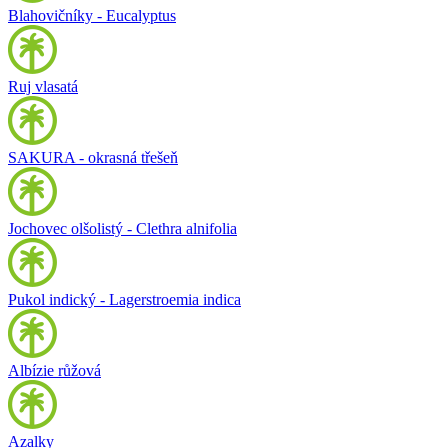
Blahovičníky - Eucalyptus
Ruj vlasatá
SAKURA - okrasná třešeň
Jochovec olšolistý - Clethra alnifolia
Pukol indický - Lagerstroemia indica
Albízie růžová
Azalky