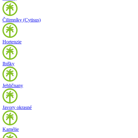
Čilimníky (Cytisus)
Hortenzie
Ibišky
Jehličnany
Javory okrasné
Kamélie