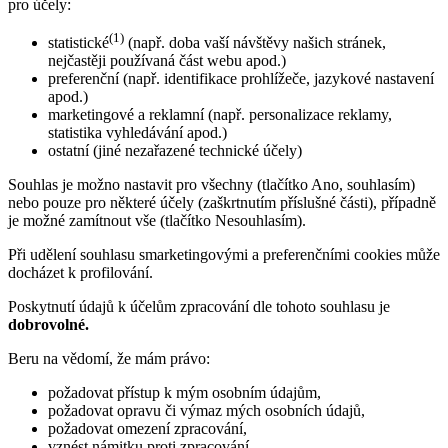
pro účely:
(1)
statistické
(např. doba vaší návštěvy našich stránek,
nejčastěji používaná část webu apod.)
preferenční (např. identifikace prohlížeče, jazykové nastavení
apod.)
marketingové a reklamní (např. personalizace reklamy,
statistika vyhledávání apod.)
ostatní (jiné nezařazené technické účely)
Souhlas je možno nastavit pro všechny (tlačítko Ano, souhlasím)
nebo pouze pro některé účely (zaškrtnutím příslušné části), případně
je možné zamítnout vše (tlačítko Nesouhlasím).
Při udělení souhlasu smarketingovými a preferenčními cookies může
docházet k profilování.
Poskytnutí údajů k účelům zpracování dle tohoto souhlasu je
dobrovolné.
Beru na vědomí, že mám právo:
požadovat přístup k mým osobním údajům,
požadovat opravu či výmaz mých osobních údajů,
požadovat omezení zpracování,
vznést námitku proti zpracování,