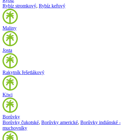
Rybíz
Rybíz stromkový
,
Rybíz keřový
Maliny
Josta
Rakytník řešetlákový
Kiwi
Borůvky
Borůvky čukotské
,
Borůvky americké
,
Borůvky indiánské -
muchovníky