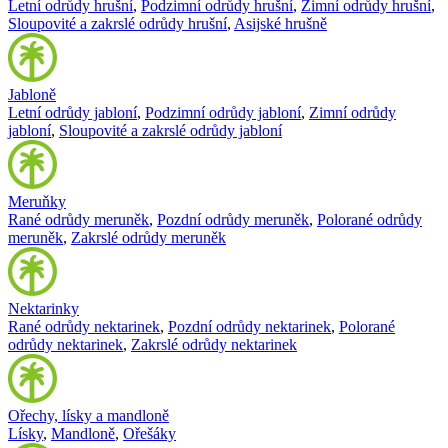
Letní odrůdy hrušní
,
Podzimní odrůdy hrušní
,
Zimní odrůdy hrušní
,
Sloupovité a zakrslé odrůdy hrušní
,
Asijské hrušně
Jabloně
Letní odrůdy jabloní
,
Podzimní odrůdy jabloní
,
Zimní odrůdy
jabloní
,
Sloupovité a zakrslé odrůdy jabloní
Meruňky
Rané odrůdy meruněk
,
Pozdní odrůdy meruněk
,
Polorané odrůdy
meruněk
,
Zakrslé odrůdy meruněk
Nektarinky
Rané odrůdy nektarinek
,
Pozdní odrůdy nektarinek
,
Polorané
odrůdy nektarinek
,
Zakrslé odrůdy nektarinek
Ořechy, lísky a mandloně
Lísky
,
Mandloně
,
Ořešáky