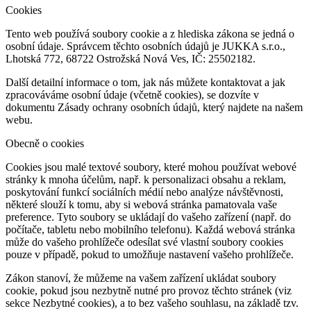
Cookies
Tento web používá soubory cookie a z hlediska zákona se jedná o
osobní údaje. Správcem těchto osobních údajů je JUKKA s.r.o.,
Lhotská 772, 68722 Ostrožská Nová Ves, IČ: 25502182.
Další detailní informace o tom, jak nás můžete kontaktovat a jak
zpracováváme osobní údaje (včetně cookies), se dozvíte v
dokumentu Zásady ochrany osobních údajů, který najdete na našem
webu.
Obecně o cookies
Cookies jsou malé textové soubory, které mohou používat webové
stránky k mnoha účelům, např. k personalizaci obsahu a reklam,
poskytování funkcí sociálních médií nebo analýze návštěvnosti,
některé slouží k tomu, aby si webová stránka pamatovala vaše
preference. Tyto soubory se ukládají do vašeho zařízení (např. do
počítače, tabletu nebo mobilního telefonu). Každá webová stránka
může do vašeho prohlížeče odesílat své vlastní soubory cookies
pouze v případě, pokud to umožňuje nastavení vašeho prohlížeče.
Zákon stanoví, že můžeme na vašem zařízení ukládat soubory
cookie, pokud jsou nezbytně nutné pro provoz těchto stránek (viz
sekce Nezbytné cookies), a to bez vašeho souhlasu, na základě tzv.