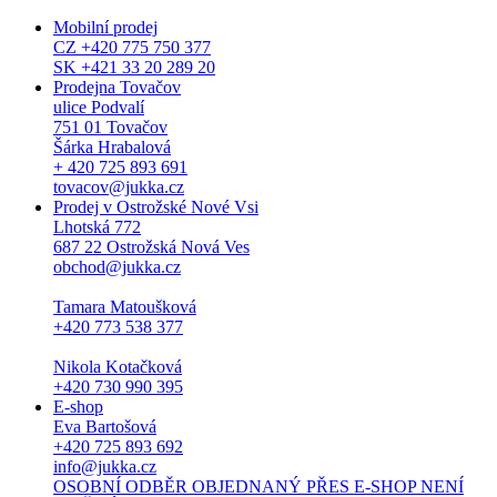
Mobilní prodej
CZ +420 775 750 377
SK +421 33 20 289 20
Prodejna Tovačov
ulice Podvalí
751 01 Tovačov
Šárka Hrabalová
+ 420 725 893 691
tovacov@jukka.cz
Prodej v Ostrožské Nové Vsi
Lhotská 772
687 22 Ostrožská Nová Ves
obchod@jukka.cz
Tamara Matoušková
+420 773 538 377
Nikola Kotačková
+420 730 990 395
E-shop
Eva Bartošová
+420 725 893 692
info@jukka.cz
OSOBNÍ ODBĚR OBJEDNANÝ PŘES E-SHOP NENÍ