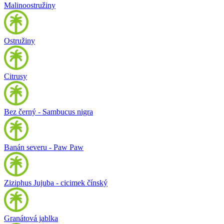
Malinoostružiny
Ostružiny
Citrusy
Bez černý - Sambucus nigra
Banán severu - Paw Paw
Ziziphus Jujuba - cicimek čínský
Granátová jablka