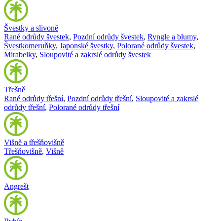
Švestky a slivoně
Rané odrůdy švestek
,
Pozdní odrůdy švestek
,
Ryngle a blumy
,
Švestkomeruňky
,
Japonské švestky
,
Polorané odrůdy švestek
,
Mirabelky
,
Sloupovité a zakrslé odrůdy švestek
Třešně
Rané odrůdy třešní
,
Pozdní odrůdy třešní
,
Sloupovité a zakrslé
odrůdy třešní
,
Polorané odrůdy třešní
Višně a třešňovišně
Třešňovišně
,
Višně
Angrešt