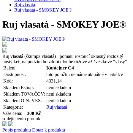
Ruj vlasatá
Ruj vlasatá - SMOKEY JOE®
Ruj vlasatá - SMOKEY JOE®
Ruj vlasatá (škumpa vlasatá) - pomalu rostoucí okrasný rozložitý
hustý keř, na podzim ho zdobí dlouhé růžové až švestkové "vlasy"
Balení:
Kontejner C4
Dostupnost:
tuto položku nemáme aktuálně v nabídce
Kód:
4331,14
Skladem Eshop:
není skladem
Skladem TOVAČOV:
není skladem
Skladem O.N. VES:
není skladem
Kategorie:
Ruj vlasatá
Vaše cena:
300 Kč
sdílejte tento produkt
Popis produktu
Dotaz k produktu