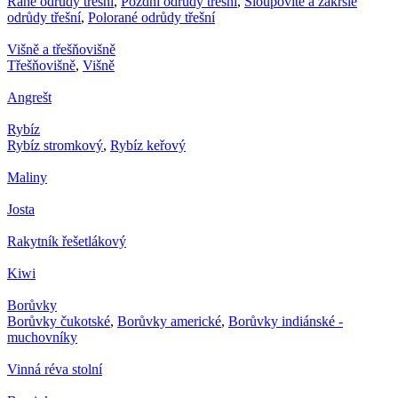
Rané odrůdy třešní
,
Pozdní odrůdy třešní
,
Sloupovité a zakrslé
odrůdy třešní
,
Polorané odrůdy třešní
Višně a třešňovišně
Třešňovišně
,
Višně
Angrešt
Rybíz
Rybíz stromkový
,
Rybíz keřový
Maliny
Josta
Rakytník řešetlákový
Kiwi
Borůvky
Borůvky čukotské
,
Borůvky americké
,
Borůvky indiánské -
muchovníky
Vinná réva stolní