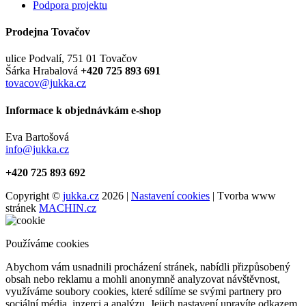
Podpora projektu
Prodejna Tovačov
ulice Podvalí, 751 01 Tovačov
Šárka Hrabalová
+420 725 893 691
tovacov@jukka.cz
Informace k objednávkám e-shop
Eva Bartošová
info@jukka.cz
+420 725 893 692
Copyright ©
jukka.cz
2026 |
Nastavení cookies
| Tvorba www
stránek
MACHIN.cz
Používáme cookies
Abychom vám usnadnili procházení stránek, nabídli přizpůsobený
obsah nebo reklamu a mohli anonymně analyzovat návštěvnost,
využíváme soubory cookies, které sdílíme se svými partnery pro
sociální média, inzerci a analýzu. Jejich nastavení upravíte odkazem