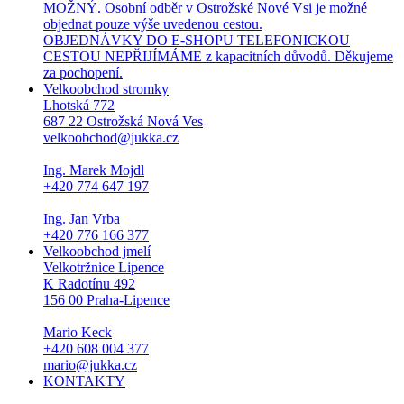
MOŽNÝ. Osobní odběr v Ostrožské Nové Vsi je možné
objednat pouze výše uvedenou cestou.
OBJEDNÁVKY DO E-SHOPU TELEFONICKOU
CESTOU NEPŘIJÍMÁME z kapacitních důvodů. Děkujeme
za pochopení.
Velkoobchod stromky
Lhotská 772
687 22 Ostrožská Nová Ves
velkoobchod@jukka.cz
Ing. Marek Mojdl
+420 774 647 197
Ing. Jan Vrba
+420 776 166 377
Velkoobchod jmelí
Velkotržnice Lipence
K Radotínu 492
156 00 Praha-Lipence
Mario Keck
+420 608 004 377
mario@jukka.cz
KONTAKTY