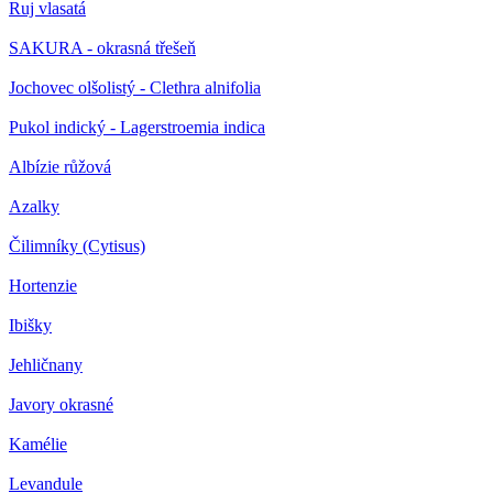
Ruj vlasatá
SAKURA - okrasná třešeň
Jochovec olšolistý - Clethra alnifolia
Pukol indický - Lagerstroemia indica
Albízie růžová
Azalky
Čilimníky (Cytisus)
Hortenzie
Ibišky
Jehličnany
Javory okrasné
Kamélie
Levandule