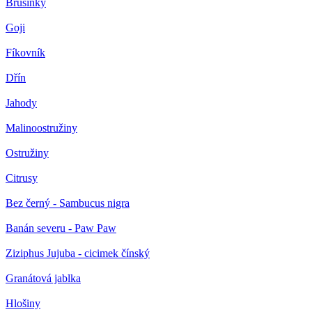
Brusinky
Goji
Fíkovník
Dřín
Jahody
Malinoostružiny
Ostružiny
Citrusy
Bez černý - Sambucus nigra
Banán severu - Paw Paw
Ziziphus Jujuba - cicimek čínský
Granátová jablka
Hlošiny