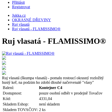
Přihlásit
Registrovat
Jukka.cz
OKRASNÉ DŘEVINY
Ruj vlasatá
Ruj vlasatá - FLAMISSIMO®
Ruj vlasatá - FLAMISSIMO®
Ruj vlasatá (škumpa vlasatá) - pomalu rostoucí okrasný rozložitý
hustý keř, na podzim ho zdobí dlouhé načervenalé "vlasy"
Balení:
Kontejner C4
Dostupnost:
pouze osobní odběr v prodejně Tovačov
Kód:
4331,04
Skladem Eshop:
není skladem
Skladem TOVAČOV:
2 ks