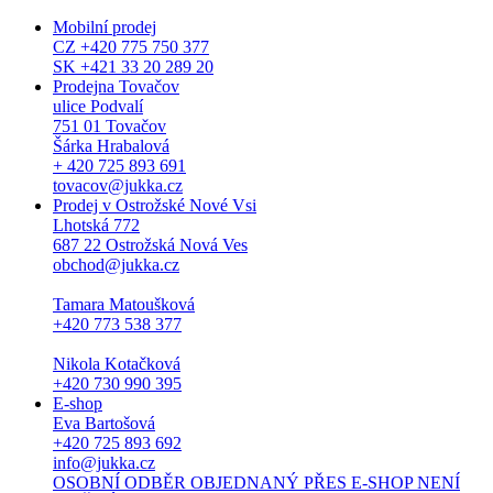
Mobilní prodej
CZ +420 775 750 377
SK +421 33 20 289 20
Prodejna Tovačov
ulice Podvalí
751 01 Tovačov
Šárka Hrabalová
+ 420 725 893 691
tovacov@jukka.cz
Prodej v Ostrožské Nové Vsi
Lhotská 772
687 22 Ostrožská Nová Ves
obchod@jukka.cz
Tamara Matoušková
+420 773 538 377
Nikola Kotačková
+420 730 990 395
E-shop
Eva Bartošová
+420 725 893 692
info@jukka.cz
OSOBNÍ ODBĚR OBJEDNANÝ PŘES E-SHOP NENÍ