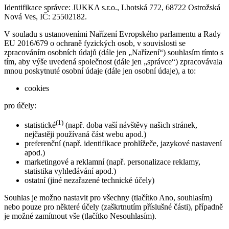
Identifikace správce: JUKKA s.r.o., Lhotská 772, 68722 Ostrožská
Nová Ves, IČ: 25502182.
V souladu s ustanoveními Nařízení Evropského parlamentu a Rady
EU 2016/679 o ochraně fyzických osob, v souvislosti se
zpracováním osobních údajů (dále jen „Nařízení“) souhlasím tímto s
tím, aby výše uvedená společnost (dále jen „správce“) zpracovávala
mnou poskytnuté osobní údaje (dále jen osobní údaje), a to:
cookies
pro účely:
(1)
statistické
(např. doba vaší návštěvy našich stránek,
nejčastěji používaná část webu apod.)
preferenční (např. identifikace prohlížeče, jazykové nastavení
apod.)
marketingové a reklamní (např. personalizace reklamy,
statistika vyhledávání apod.)
ostatní (jiné nezařazené technické účely)
Souhlas je možno nastavit pro všechny (tlačítko Ano, souhlasím)
nebo pouze pro některé účely (zaškrtnutím příslušné části), případně
je možné zamítnout vše (tlačítko Nesouhlasím).