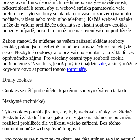
poskytování funkcí sociálních médií nebo analýze návštěvnosti,
některé slouží k tomu, aby si webová stránka pamatovala vaše
preference. Tyto soubory se ukládají do vašeho zařízení (např. do
počítače, tabletu nebo mobilního telefonu). Každá webová stránka
může do vašeho prohlížeče odesílat své vlastní soubory cookies
pouze v případě, pokud to umožňuje nastavení vašeho prohlížeče.
Zákon stanoví, že můžeme na vašem zařízení ukládat soubory
cookie, pokud jsou nezbytně nutné pro provoz těchto stránek (viz
sekce Nezbytné cookies), a to bez vašeho souhlasu, na základě tzv.
oprávněného zájmu. Pro všechny ostatní typy souborů cookie
potřebujeme váš souhlas, jehož plný text najdete
zde
, a který můžete
kdykoliv odvolat pomocí tohoto
formuláře
.
Druhy cookies
Cookies se dělí podle účelu, k jakému jsou využívány a ta takto:
Nezbytné (technické)
Tyto cookies pomáhají s tím, aby byly webové stránky použitelné.
Poskytují základní funkce jako je navigace na stránce nebo změna
rozlišení prohlížeče dle velikosti vašeho zařízení. Bez těchto
souborů nemůže web správně fungovat.
Tyto cookies lze blokovat (zakázat), ale část stránek se vám nemusí