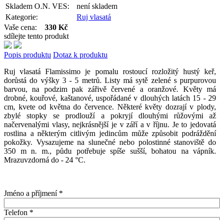
Skladem O.N. VES:
není skladem
Kategorie:
Ruj vlasatá
Vaše cena:
330 Kč
sdílejte tento produkt
Popis produktu
Dotaz k produktu
Ruj vlasatá Flamissimo je pomalu rostoucí rozložitý hustý keř,
dorůstá do výšky 3 - 5 metrů. Listy má sytě zelené s purpurovou
barvou, na podzim pak zářivě červené a oranžové. Květy má
drobné, kouřové, kaštanové, uspořádané v dlouhých latách 15 - 29
cm, kvete od května do července. Některé květy dozrají v plody,
zbylé stopky se prodlouží a pokryjí dlouhými růžovými až
načervenalými vlasy, nejkrásnější je v září a v říjnu. Je to jedovatá
rostlina a některým citlivým jedincům může způsobit podráždění
pokožky. Vysazujeme na slunečné nebo polostinné stanoviště do
350 m n. m., půdu potřebuje spíše sušší, bohatou na vápník.
Mrazuvzdorná do - 24 °C.
Jméno a příjmení
*
Telefon
*