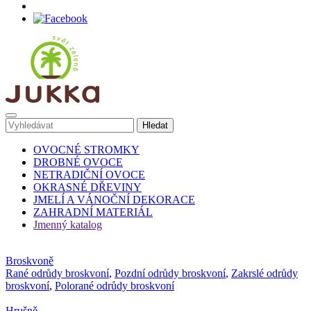
OVOCNÉ STROMKY
DROBNÉ OVOCE
NETRADIČNÍ OVOCE
OKRASNÉ DŘEVINY
JMELÍ A VÁNOČNÍ DEKORACE
ZAHRADNÍ MATERIÁL
Jmenný katalog
Broskvoně
Rané odrůdy broskvoní
,
Pozdní odrůdy broskvoní
,
Zakrslé odrůdy
broskvoní
,
Polorané odrůdy broskvoní
Hrušně