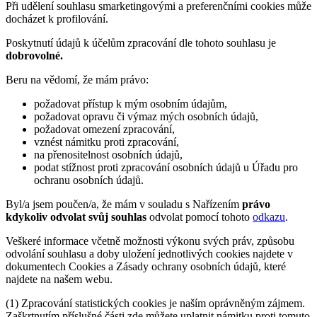
Při udělení souhlasu smarketingovými a preferenčními cookies může
docházet k profilování.
Poskytnutí údajů k účelům zpracování dle tohoto souhlasu je
dobrovolné.
Beru na vědomí, že mám právo:
požadovat přístup k mým osobním údajům,
požadovat opravu či výmaz mých osobních údajů,
požadovat omezení zpracování,
vznést námitku proti zpracování,
na přenositelnost osobních údajů,
podat stížnost proti zpracování osobních údajů u Úřadu pro
ochranu osobních údajů.
Byl/a jsem poučen/a, že mám v souladu s Nařízením
právo
kdykoliv odvolat svůj souhlas
odvolat pomocí tohoto
odkazu
.
Veškeré informace včetně možnosti výkonu svých práv, způsobu
odvolání souhlasu a doby uložení jednotlivých cookies najdete v
dokumentech Cookies a Zásady ochrany osobních údajů, které
najdete na našem webu.
(1) Zpracování statistických cookies je naším oprávněným zájmem.
Zaškrtnutím příslušné části zde můžete uplatnit námitku proti tomuto