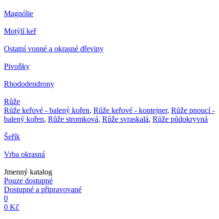
Magnólie
Motýlí keř
Ostatní vonné a okrasné dřeviny
Pivoňky
Rhododendrony
Růže
Růže keřové - balený kořen
,
Růže keřové - kontejner
,
Růže pnoucí -
balený kořen
,
Růže stromková
,
Růže svraskalá
,
Růže půdokryvná
Šeřík
Vrba okrasná
Jmenný katalog
Pouze dostupné
Dostupné a připravované
0
0 Kč