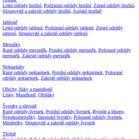
Letní odrůdy hrušní
,
Podzimní odrůdy hrušní
,
Zimní odrůdy hrušní
,
Sloupovité a zakrslé odrůdy hrušní
,
Asijské hrušně
Jabloně
Letní odrůdy jabloní
,
Podzimní odrůdy jabloní
,
Zimní odrůdy
jabloní
,
Sloupovité a zakrslé odrůdy jabloní
Meruňky
Rané odrůdy meruněk
,
Pozdní odrůdy meruněk
,
Polorané odrůdy
meruněk
,
Zakrslé odrůdy meruněk
Nektarinky
Rané odrůdy nektarinek
,
Pozdní odrůdy nektarinek
,
Polorané
odrůdy nektarinek
,
Zakrslé odrůdy nektarinek
Ořechy, lísky a mandloně
Lísky
,
Mandloně
,
Ořešáky
Švestky a slivoně
Rané odrůdy švestek
,
Pozdní odrůdy švestek
,
Ryngle a blumy
,
Švestkomeruňky
,
Japonské švestky
,
Polorané odrůdy švestek
,
Mirabelky
,
Sloupovité a zakrslé odrůdy švestek
Třešně