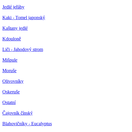
Jedlé jeřáby
Kaki - Tomel japonský
Kaštany jedlé
Kdouloně
Liči - Jahodový strom
Mišpule
Moruše
Olivovníky
Oskeruše
Ostatní
Čajovník čínský
Blahovičníky - Eucalyptus