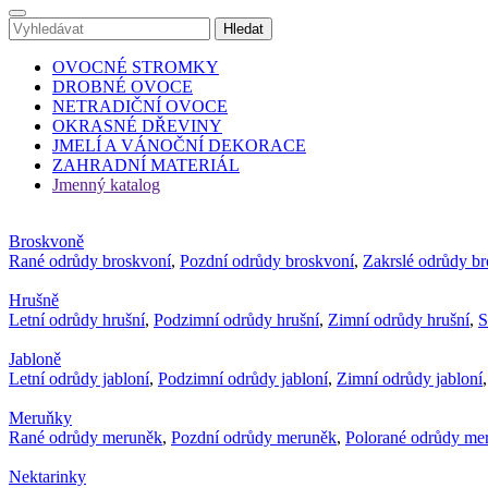
OVOCNÉ STROMKY
DROBNÉ OVOCE
NETRADIČNÍ OVOCE
OKRASNÉ DŘEVINY
JMELÍ A VÁNOČNÍ DEKORACE
ZAHRADNÍ MATERIÁL
Jmenný katalog
Broskvoně
Rané odrůdy broskvoní
,
Pozdní odrůdy broskvoní
,
Zakrslé odrůdy b
Hrušně
Letní odrůdy hrušní
,
Podzimní odrůdy hrušní
,
Zimní odrůdy hrušní
,
S
Jabloně
Letní odrůdy jabloní
,
Podzimní odrůdy jabloní
,
Zimní odrůdy jabloní
Meruňky
Rané odrůdy meruněk
,
Pozdní odrůdy meruněk
,
Polorané odrůdy me
Nektarinky