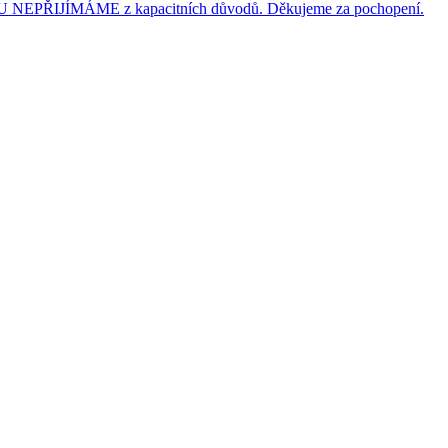
JÍMÁME z kapacitních důvodů. Děkujeme za pochopení.