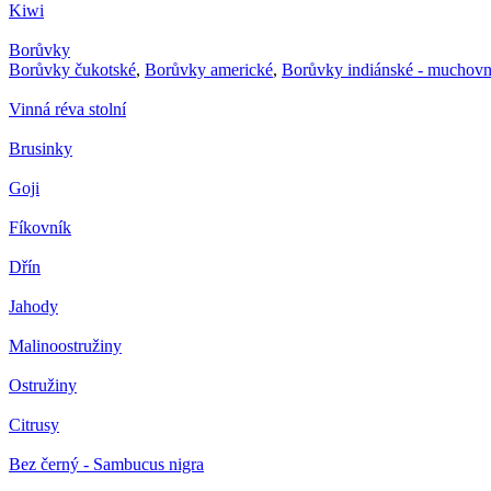
Kiwi
Borůvky
Borůvky čukotské
,
Borůvky americké
,
Borůvky indiánské - muchovn
Vinná réva stolní
Brusinky
Goji
Fíkovník
Dřín
Jahody
Malinoostružiny
Ostružiny
Citrusy
Bez černý - Sambucus nigra