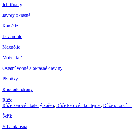
Jehličnany
Javory okrasné
Kamélie
Levandule
Magnólie
Motýlí keř
Ostatní vonné a okrasné dřeviny
Pivoňky
Rhododendrony
Růže
Růže keřové - balený kořen
,
Růže keřové - kontejner
,
Růže pnoucí - 
Šeřík
Vrba okrasná