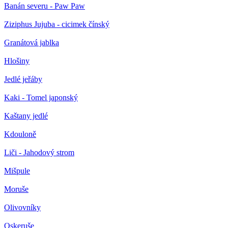
Banán severu - Paw Paw
Ziziphus Jujuba - cicimek čínský
Granátová jablka
Hlošiny
Jedlé jeřáby
Kaki - Tomel japonský
Kaštany jedlé
Kdouloně
Liči - Jahodový strom
Mišpule
Moruše
Olivovníky
Oskeruše