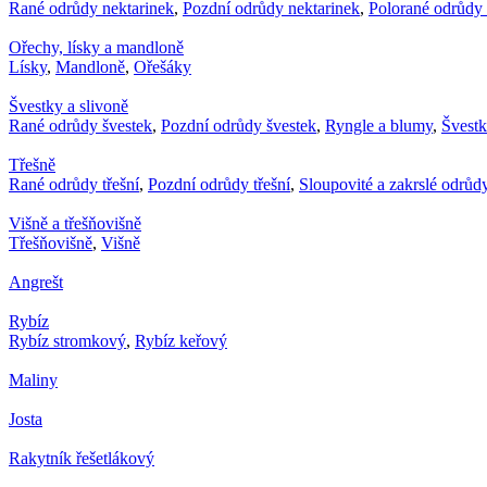
Rané odrůdy nektarinek
,
Pozdní odrůdy nektarinek
,
Polorané odrůdy 
Ořechy, lísky a mandloně
Lísky
,
Mandloně
,
Ořešáky
Švestky a slivoně
Rané odrůdy švestek
,
Pozdní odrůdy švestek
,
Ryngle a blumy
,
Švest
Třešně
Rané odrůdy třešní
,
Pozdní odrůdy třešní
,
Sloupovité a zakrslé odrůdy
Višně a třešňovišně
Třešňovišně
,
Višně
Angrešt
Rybíz
Rybíz stromkový
,
Rybíz keřový
Maliny
Josta
Rakytník řešetlákový