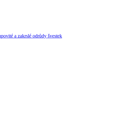
povité a zakrslé odrůdy švestek