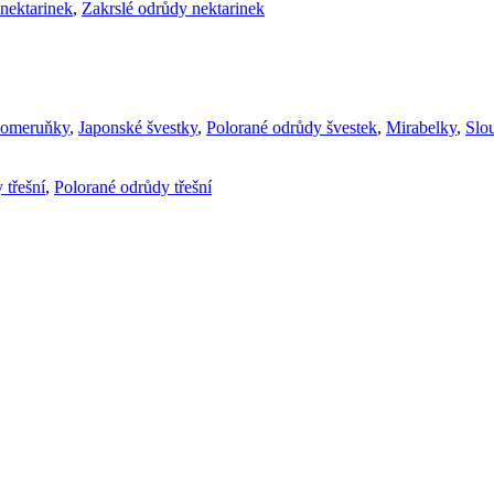
nektarinek
,
Zakrslé odrůdy nektarinek
komeruňky
,
Japonské švestky
,
Polorané odrůdy švestek
,
Mirabelky
,
Slou
 třešní
,
Polorané odrůdy třešní