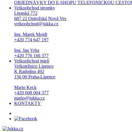
OBJEDNÁVKY DO E-SHOPU TELEFONICKOU CESTOU NEPŘI
Velkoobchod stromky
Lhotská 772
687 22 Ostrožská Nová Ves
velkoobchod@jukka.cz
Ing. Marek Mojdl
+420 774 647 197
Ing. Jan Vrba
+420 776 166 377
Velkoobchod jmelí
Velkotržnice Lipence
K Radotínu 492
156 00 Praha-Lipence
Mario Keck
+420 608 004 377
mario@jukka.cz
KONTAKTY