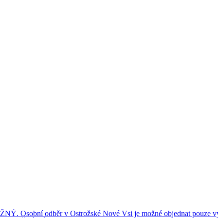
ní odběr v Ostrožské Nové Vsi je možné objednat pouze výše