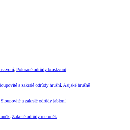
roskvoní
,
Polorané odrůdy broskvoní
loupovité a zakrslé odrůdy hrušní
,
Asijské hrušně
,
Sloupovité a zakrslé odrůdy jabloní
runěk
,
Zakrslé odrůdy meruněk