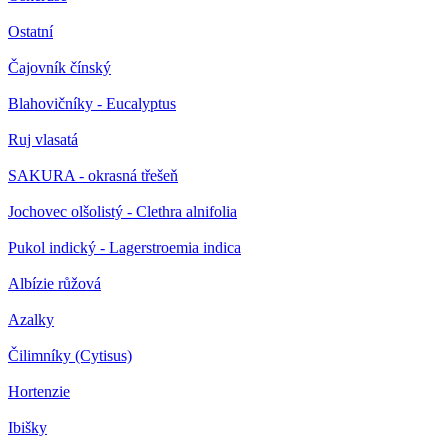
Ostatní
Čajovník čínský
Blahovičníky - Eucalyptus
Ruj vlasatá
SAKURA - okrasná třešeň
Jochovec olšolistý - Clethra alnifolia
Pukol indický - Lagerstroemia indica
Albízie růžová
Azalky
Čilimníky (Cytisus)
Hortenzie
Ibišky