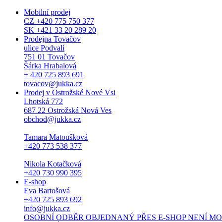
Mobilní prodej
CZ +420 775 750 377
SK +421 33 20 289 20
Prodejna Tovačov
ulice Podvalí
751 01 Tovačov
Šárka Hrabalová
+ 420 725 893 691
tovacov@jukka.cz
Prodej v Ostrožské Nové Vsi
Lhotská 772
687 22 Ostrožská Nová Ves
obchod@jukka.cz
Tamara Matoušková
+420 773 538 377
Nikola Kotačková
+420 730 990 395
E-shop
Eva Bartošová
+420 725 893 692
info@jukka.cz
OSOBNÍ ODBĚR OBJEDNANÝ PŘES E-SHOP NENÍ MOŽNÝ. Osob