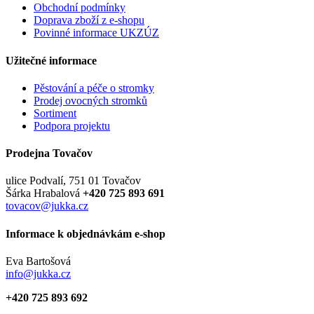
Obchodní podmínky
Doprava zboží z e-shopu
Povinné informace UKZÚZ
Užitečné informace
Pěstování a péče o stromky
Prodej ovocných stromků
Sortiment
Podpora projektu
Prodejna Tovačov
ulice Podvalí, 751 01 Tovačov
Šárka Hrabalová
+420 725 893 691
tovacov@jukka.cz
Informace k objednávkám e-shop
Eva Bartošová
info@jukka.cz
+420 725 893 692