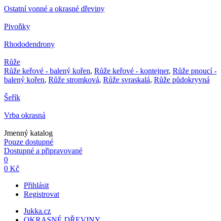
Ostatní vonné a okrasné dřeviny
Pivoňky
Rhododendrony
Růže
Růže keřové - balený kořen
,
Růže keřové - kontejner
,
Růže pnoucí -
balený kořen
,
Růže stromková
,
Růže svraskalá
,
Růže půdokryvná
Šeřík
Vrba okrasná
Jmenný katalog
Pouze dostupné
Dostupné a připravované
0
0 Kč
Přihlásit
Registrovat
Jukka.cz
OKRASNÉ DŘEVINY