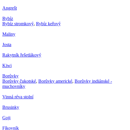
Angrešt
Rybíz
Rybíz stromkový
,
Rybíz keřový
Maliny
Josta
Rakytník řešetlákový
Kiwi
Borůvky
Borůvky čukotské
,
Borůvky americké
,
Borůvky indiánské -
muchovníky
Vinná réva stolní
Brusinky
Goji
Fíkovník