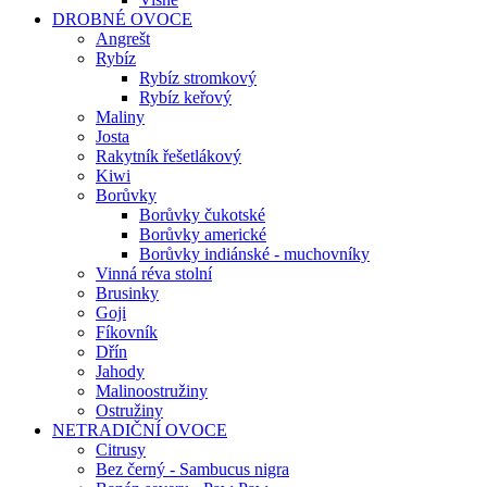
DROBNÉ OVOCE
Angrešt
Rybíz
Rybíz stromkový
Rybíz keřový
Maliny
Josta
Rakytník řešetlákový
Kiwi
Borůvky
Borůvky čukotské
Borůvky americké
Borůvky indiánské - muchovníky
Vinná réva stolní
Brusinky
Goji
Fíkovník
Dřín
Jahody
Malinoostružiny
Ostružiny
NETRADIČNÍ OVOCE
Citrusy
Bez černý - Sambucus nigra