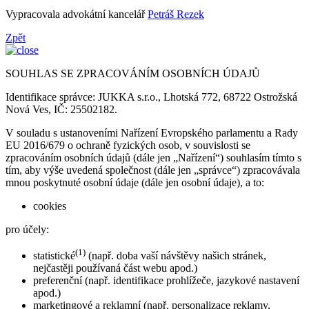
Vypracovala advokátní kancelář
Petráš Rezek
Zpět
SOUHLAS SE ZPRACOVÁNÍM OSOBNÍCH ÚDAJŮ
Identifikace správce: JUKKA s.r.o., Lhotská 772, 68722 Ostrožská
Nová Ves, IČ: 25502182.
V souladu s ustanoveními Nařízení Evropského parlamentu a Rady
EU 2016/679 o ochraně fyzických osob, v souvislosti se
zpracováním osobních údajů (dále jen „Nařízení“) souhlasím tímto s
tím, aby výše uvedená společnost (dále jen „správce“) zpracovávala
mnou poskytnuté osobní údaje (dále jen osobní údaje), a to:
cookies
pro účely:
(1)
statistické
(např. doba vaší návštěvy našich stránek,
nejčastěji používaná část webu apod.)
preferenční (např. identifikace prohlížeče, jazykové nastavení
apod.)
marketingové a reklamní (např. personalizace reklamy,