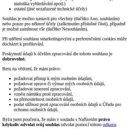
statistika vyhledávání apod.)
ostatní (jiné nezařazené technické účely)
Souhlas je možno nastavit pro všechny (tlačítko Ano, souhlasím)
nebo pouze pro některé účely (zaškrtnutím příslušné části), případně
je možné zamítnout vše (tlačítko Nesouhlasím).
Při udělení souhlasu smarketingovými a preferenčními cookies může
docházet k profilování.
Poskytnutí údajů k účelům zpracování dle tohoto souhlasu je
dobrovolné.
Beru na vědomí, že mám právo:
požadovat přístup k mým osobním údajům,
požadovat opravu či výmaz mých osobních údajů,
požadovat omezení zpracování,
vznést námitku proti zpracování,
na přenositelnost osobních údajů,
podat stížnost proti zpracování osobních údajů u Úřadu pro
ochranu osobních údajů.
Byl/a jsem poučen/a, že mám v souladu s Nařízením
právo
kdykoliv odvolat svůj souhlas
odvolat pomocí tohoto
odkazu
.