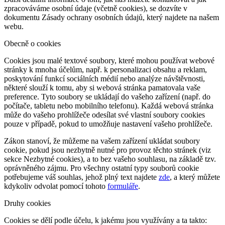
zpracováváme osobní údaje (včetně cookies), se dozvíte v
dokumentu Zásady ochrany osobních údajů, který najdete na našem
webu.
Obecně o cookies
Cookies jsou malé textové soubory, které mohou používat webové
stránky k mnoha účelům, např. k personalizaci obsahu a reklam,
poskytování funkcí sociálních médií nebo analýze návštěvnosti,
některé slouží k tomu, aby si webová stránka pamatovala vaše
preference. Tyto soubory se ukládají do vašeho zařízení (např. do
počítače, tabletu nebo mobilního telefonu). Každá webová stránka
může do vašeho prohlížeče odesílat své vlastní soubory cookies
pouze v případě, pokud to umožňuje nastavení vašeho prohlížeče.
Zákon stanoví, že můžeme na vašem zařízení ukládat soubory
cookie, pokud jsou nezbytně nutné pro provoz těchto stránek (viz
sekce Nezbytné cookies), a to bez vašeho souhlasu, na základě tzv.
oprávněného zájmu. Pro všechny ostatní typy souborů cookie
potřebujeme váš souhlas, jehož plný text najdete
zde
, a který můžete
kdykoliv odvolat pomocí tohoto
formuláře
.
Druhy cookies
Cookies se dělí podle účelu, k jakému jsou využívány a ta takto: