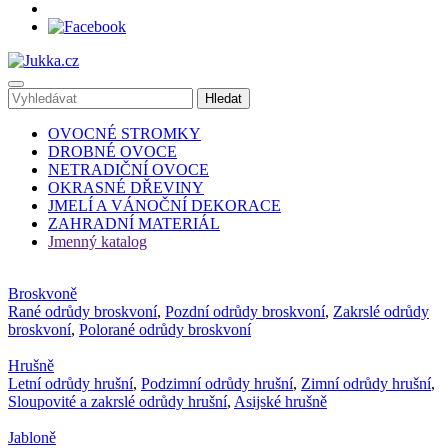
OVOCNÉ STROMKY
DROBNÉ OVOCE
NETRADIČNÍ OVOCE
OKRASNÉ DŘEVINY
JMELÍ A VÁNOČNÍ DEKORACE
ZAHRADNÍ MATERIÁL
Jmenný katalog
Broskvoně
Rané odrůdy broskvoní
,
Pozdní odrůdy broskvoní
,
Zakrslé odrůdy
broskvoní
,
Polorané odrůdy broskvoní
Hrušně
Letní odrůdy hrušní
,
Podzimní odrůdy hrušní
,
Zimní odrůdy hrušní
,
Sloupovité a zakrslé odrůdy hrušní
,
Asijské hrušně
Jabloně