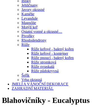
Ibišky
Jehličnany
Javory okrasné
Kamélie
Levandule
Magnólie
Motýlí keř
Ostatní vonné a okrasné…
Pivoňky
Rhododendrony
Růže
Růže keřové - balený kořen
Růže keřové - kontejner
Růže pnoucí - balený kořen
Růže stromková
Růže svraskalá
Růže půdokryvná
Šeřík
Vrba okrasná
JMELÍ A VÁNOČNÍ DEKORACE
ZAHRADNÍ MATERIÁL
Blahovičníky - Eucalyptus