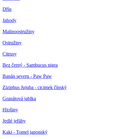
Dřín
Jahody
Malinoostružiny
Ostružiny
Citrusy
Bez černý - Sambucus nigra
Banán severu - Paw Paw
Ziziphus Jujuba - cicimek čínský
Granátová jablka
Hlošiny
Jedlé jeřáby
Kaki - Tomel japonský