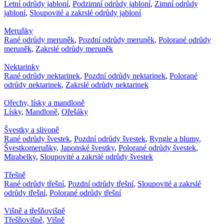
Letní odrůdy jabloní
,
Podzimní odrůdy jabloní
,
Zimní odrůdy
jabloní
,
Sloupovité a zakrslé odrůdy jabloní
Meruňky
Rané odrůdy meruněk
,
Pozdní odrůdy meruněk
,
Polorané odrůdy
meruněk
,
Zakrslé odrůdy meruněk
Nektarinky
Rané odrůdy nektarinek
,
Pozdní odrůdy nektarinek
,
Polorané
odrůdy nektarinek
,
Zakrslé odrůdy nektarinek
Ořechy, lísky a mandloně
Lísky
,
Mandloně
,
Ořešáky
Švestky a slivoně
Rané odrůdy švestek
,
Pozdní odrůdy švestek
,
Ryngle a blumy
,
Švestkomeruňky
,
Japonské švestky
,
Polorané odrůdy švestek
,
Mirabelky
,
Sloupovité a zakrslé odrůdy švestek
Třešně
Rané odrůdy třešní
,
Pozdní odrůdy třešní
,
Sloupovité a zakrslé
odrůdy třešní
,
Polorané odrůdy třešní
Višně a třešňovišně
Třešňovišně
,
Višně