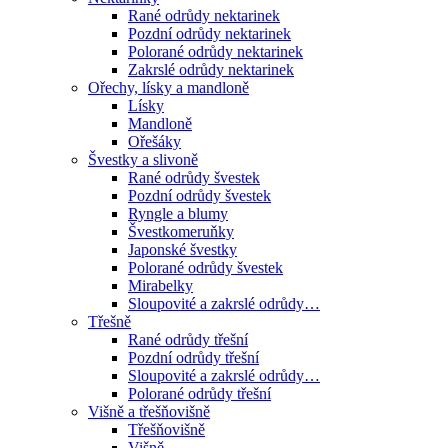
Rané odrůdy nektarinek
Pozdní odrůdy nektarinek
Polorané odrůdy nektarinek
Zakrslé odrůdy nektarinek
Ořechy, lísky a mandloně
Lísky
Mandloně
Ořešáky
Švestky a slivoně
Rané odrůdy švestek
Pozdní odrůdy švestek
Ryngle a blumy
Švestkomeruňky
Japonské švestky
Polorané odrůdy švestek
Mirabelky
Sloupovité a zakrslé odrůdy…
Třešně
Rané odrůdy třešní
Pozdní odrůdy třešní
Sloupovité a zakrslé odrůdy…
Polorané odrůdy třešní
Višně a třešňovišně
Třešňovišně
Višně