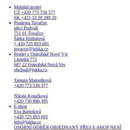
Mobilní prodej
CZ +420 775 750 377
SK +421 33 20 289 20
Prodejna Tovačov
ulice Podvalí
751 01 Tovačov
Šárka Hrabalová
+ 420 725 893 691
tovacov@jukka.cz
Prodej v Ostrožské Nové Vsi
Lhotská 772
687 22 Ostrožská Nová Ves
obchod@jukka.cz
Tamara Matoušková
+420 773 538 377
Nikola Kotačková
+420 730 990 395
E-shop
Eva Bartošová
+420 725 893 692
info@jukka.cz
OSOBNÍ ODBĚR OBJEDNANÝ PŘES E-SHOP NENÍ