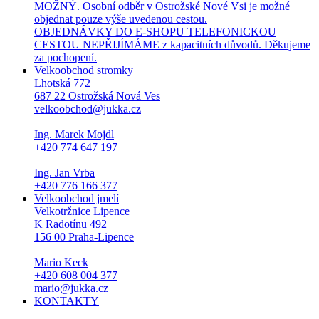
MOŽNÝ. Osobní odběr v Ostrožské Nové Vsi je možné
objednat pouze výše uvedenou cestou.
OBJEDNÁVKY DO E-SHOPU TELEFONICKOU
CESTOU NEPŘIJÍMÁME z kapacitních důvodů. Děkujeme
za pochopení.
Velkoobchod stromky
Lhotská 772
687 22 Ostrožská Nová Ves
velkoobchod@jukka.cz
Ing. Marek Mojdl
+420 774 647 197
Ing. Jan Vrba
+420 776 166 377
Velkoobchod jmelí
Velkotržnice Lipence
K Radotínu 492
156 00 Praha-Lipence
Mario Keck
+420 608 004 377
mario@jukka.cz
KONTAKTY