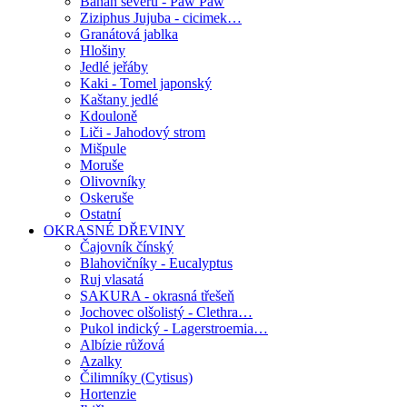
Banán severu - Paw Paw
Ziziphus Jujuba - cicimek…
Granátová jablka
Hlošiny
Jedlé jeřáby
Kaki - Tomel japonský
Kaštany jedlé
Kdouloně
Liči - Jahodový strom
Mišpule
Moruše
Olivovníky
Oskeruše
Ostatní
OKRASNÉ DŘEVINY
Čajovník čínský
Blahovičníky - Eucalyptus
Ruj vlasatá
SAKURA - okrasná třešeň
Jochovec olšolistý - Clethra…
Pukol indický - Lagerstroemia…
Albízie růžová
Azalky
Čilimníky (Cytisus)
Hortenzie