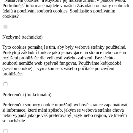
"Nastavení cookies" a kdykoliv jej můžete změnit v patičce webu.
Podrobnější informace najdete v našich Zásadách ochrany osobních
údajů a používání souborů cookies. Souhlasíte s používáním
cookies?
Nezbytné (technické)
Tyto cookies pomáhají s tím, aby byly webové stránky použitelné.
Poskytují základní funkce jako je navigace na stránce nebo změna
rozlišení prohlížeče dle velikosti vašeho zařízení. Bez těchto
souborů nemůže web správně fungovat. Používáme krátkodobé
(session cookie) – vymažou se z vašeho počítače po zavření
prohlížeče.
Preferenční (funkcionální)
Preferenční soubory cookie umožňují webové stránce zapamatovat
si informace, které mění způsob, jakým se webová stránka chová
nebo vypadá jako je váš preferovaný jazyk nebo region, ve kterém
se nacházíte.