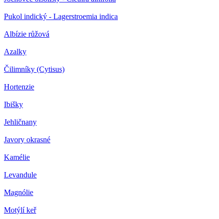
Pukol indický - Lagerstroemia indica
Albízie růžová
Azalky
Čilimníky (Cytisus)
Hortenzie
Ibišky
Jehličnany
Javory okrasné
Kamélie
Levandule
Magnólie
Motýlí keř