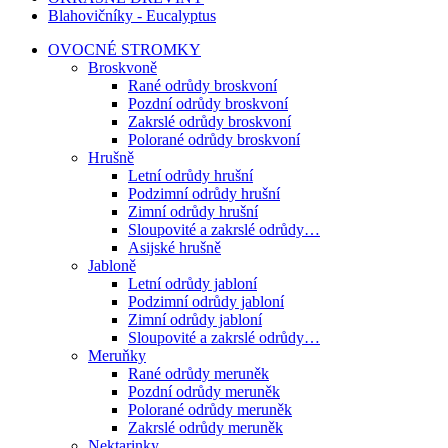
Blahovičníky - Eucalyptus
OVOCNÉ STROMKY
Broskvoně
Rané odrůdy broskvoní
Pozdní odrůdy broskvoní
Zakrslé odrůdy broskvoní
Polorané odrůdy broskvoní
Hrušně
Letní odrůdy hrušní
Podzimní odrůdy hrušní
Zimní odrůdy hrušní
Sloupovité a zakrslé odrůdy…
Asijské hrušně
Jabloně
Letní odrůdy jabloní
Podzimní odrůdy jabloní
Zimní odrůdy jabloní
Sloupovité a zakrslé odrůdy…
Meruňky
Rané odrůdy meruněk
Pozdní odrůdy meruněk
Polorané odrůdy meruněk
Zakrslé odrůdy meruněk
Nektarinky