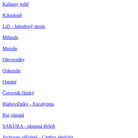
Kaštany jedlé
Kdouloně
Liči - Jahodový strom
Mišpule
Moruše
Olivovníky
Oskeruše
Ostatní
Čajovník čínský
Blahovičníky - Eucalyptus
Ruj vlasatá
SAKURA - okrasná třešeň
Jochovec olšolistý - Clethra alnifolia