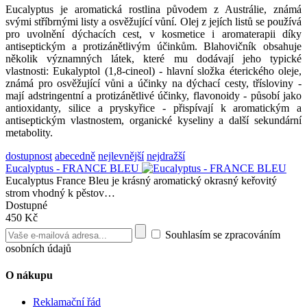
Eucalyptus je aromatická rostlina původem z Austrálie, známá
svými stříbrnými listy a osvěžující vůní. Olej z jejích listů se používá
pro uvolnění dýchacích cest, v kosmetice i aromaterapii díky
antiseptickým a protizánětlivým účinkům. Blahovičník obsahuje
několik významných látek, které mu dodávají jeho typické
vlastnosti: Eukalyptol (1,8-cineol) - hlavní složka éterického oleje,
známá pro osvěžující vůni a účinky na dýchací cesty, třísloviny -
mají adstringentní a protizánětlivé účinky, flavonoidy - působí jako
antioxidanty, silice a pryskyřice - přispívají k aromatickým a
antiseptickým vlastnostem, organické kyseliny a další sekundární
metabolity.
dostupnost
abecedně
nejlevnější
nejdražší
Eucalyptus - FRANCE BLEU
Eucalyptus France Bleu je krásný aromatický okrasný keřovitý
strom vhodný k pěstov…
Dostupné
450 Kč
Souhlasím se zpracováním
osobních údajů
O nákupu
Reklamační řád