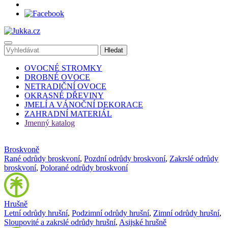
OVOCNÉ STROMKY
DROBNÉ OVOCE
NETRADIČNÍ OVOCE
OKRASNÉ DŘEVINY
JMELÍ A VÁNOČNÍ DEKORACE
ZAHRADNÍ MATERIÁL
Jmenný katalog
Broskvoně
Rané odrůdy broskvoní
,
Pozdní odrůdy broskvoní
,
Zakrslé odrůdy
broskvoní
,
Polorané odrůdy broskvoní
Hrušně
Letní odrůdy hrušní
,
Podzimní odrůdy hrušní
,
Zimní odrůdy hrušní
,
Sloupovité a zakrslé odrůdy hrušní
,
Asijské hrušně