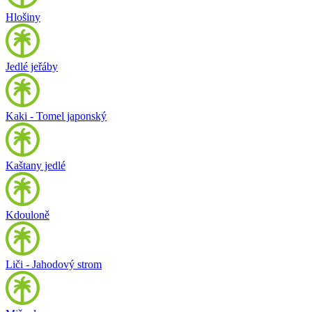
Hlošiny
Jedlé jeřáby
Kaki - Tomel japonský
Kaštany jedlé
Kdouloně
Liči - Jahodový strom