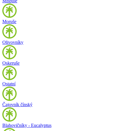
Mišpule
Moruše
Olivovníky
Oskeruše
Ostatní
Čajovník čínský
Blahovičníky - Eucalyptus