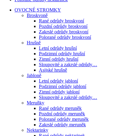
OVOCNÉ STROMKY
Broskvoně
Rané odrůdy broskvoní
Pozdní odrůdy broskvoní
Zakrslé odrůdy broskvoní
Polorané odrůdy broskvoní
Hrušně
Letní odrůdy hrušní
Podzimní odrůdy hrušní
Zimní odrůdy hrušní
Sloupovité a zakrslé odrůdy…
Asijské hrušně
Jabloně
Letní odrůdy jabloní
Podzimní odrůdy jabloní
Zimní odrůdy jabloní
Sloupovité a zakrslé odrůdy…
Meruňky
Rané odrůdy meruněk
Pozdní odrůdy meruněk
Polorané odrůdy meruněk
Zakrslé odrůdy meruněk
Nektarinky
Rané odrůdy nektarinek