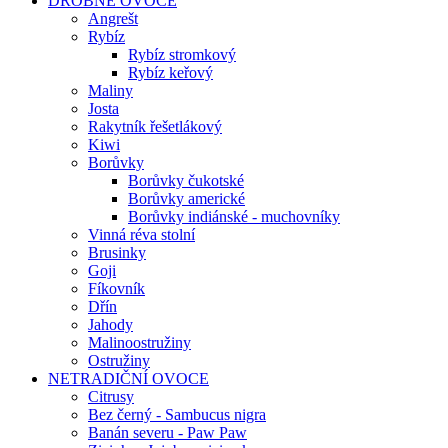
DROBNÉ OVOCE
Angrešt
Rybíz
Rybíz stromkový
Rybíz keřový
Maliny
Josta
Rakytník řešetlákový
Kiwi
Borůvky
Borůvky čukotské
Borůvky americké
Borůvky indiánské - muchovníky
Vinná réva stolní
Brusinky
Goji
Fíkovník
Dřín
Jahody
Malinoostružiny
Ostružiny
NETRADIČNÍ OVOCE
Citrusy
Bez černý - Sambucus nigra
Banán severu - Paw Paw