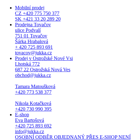
Mobilní prodej
CZ +420 775 750 377
SK +421 33 20 289 20
Prodejna Tovačov
ulice Podvalí
751 01 Tovačov
Šárka Hrabalová
+ 420 725 893 691
tovacov@jukka.cz
Prodej v Ostrožské Nové Vsi
Lhotská 772
687 22 Ostrožská Nová Ves
obchod@jukka.cz
Tamara Matoušková
+420 773 538 377
Nikola Kotačková
+420 730 990 395
E-shop
Eva Bartošová
+420 725 893 692
info@jukka.cz
OSOBNÍ ODBĚR OBJEDNANÝ PŘES E-SHOP NENÍ