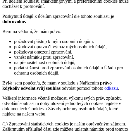
Při udělení souhlasu smarketingovými a preferenčními cookies může
docházet k profilování.
Poskytnutí údajů k účelům zpracování dle tohoto souhlasu je
dobrovolné.
Beru na vědomí, že mám právo:
požadovat přístup k mým osobním údajům,
požadovat opravu či výmaz mých osobních údajů,
požadovat omezení zpracování,
vznést námitku proti zpracování,
na přenositelnost osobních údajů,
podat stížnost proti zpracování osobních údajů u Úřadu pro
ochranu osobních údajů.
Byl/a jsem poučen/a, že mám v souladu s Nařízením
právo
kdykoliv odvolat svůj souhlas
odvolat pomocí tohoto
odkazu
.
Veškeré informace včetně možnosti výkonu svých práv, způsobu
odvolání souhlasu a doby uložení jednotlivých cookies najdete v
dokumentech Cookies a Zásady ochrany osobních údajů, které
najdete na našem webu.
(1) Zpracování statistických cookies je naším oprávněným zájmem.
Zaškrtnutím příslušné části zde můžete uplatnit námitku proti tomuto