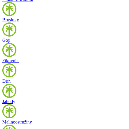
Brusinky
Goji
Fíkovník
Dřín
Jahody
Malinoostružiny