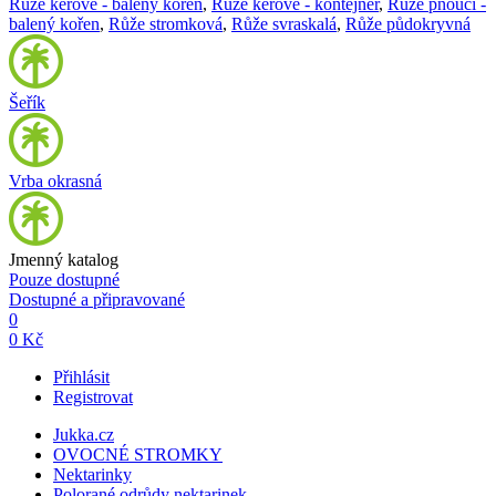
Růže keřové - balený kořen
,
Růže keřové - kontejner
,
Růže pnoucí -
balený kořen
,
Růže stromková
,
Růže svraskalá
,
Růže půdokryvná
Šeřík
Vrba okrasná
Jmenný katalog
Pouze dostupné
Dostupné a připravované
0
0 Kč
Přihlásit
Registrovat
Jukka.cz
OVOCNÉ STROMKY
Nektarinky
Polorané odrůdy nektarinek