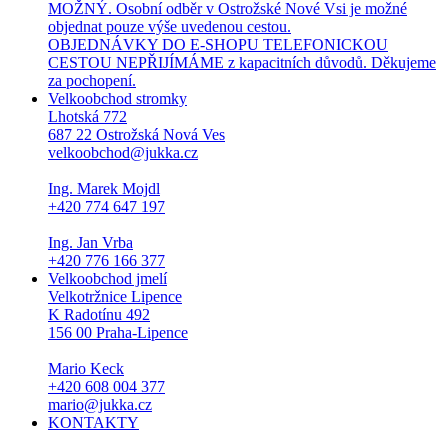
MOŽNÝ. Osobní odběr v Ostrožské Nové Vsi je možné
objednat pouze výše uvedenou cestou.
OBJEDNÁVKY DO E-SHOPU TELEFONICKOU
CESTOU NEPŘIJÍMÁME z kapacitních důvodů. Děkujeme
za pochopení.
Velkoobchod stromky
Lhotská 772
687 22 Ostrožská Nová Ves
velkoobchod@jukka.cz
Ing. Marek Mojdl
+420 774 647 197
Ing. Jan Vrba
+420 776 166 377
Velkoobchod jmelí
Velkotržnice Lipence
K Radotínu 492
156 00 Praha-Lipence
Mario Keck
+420 608 004 377
mario@jukka.cz
KONTAKTY