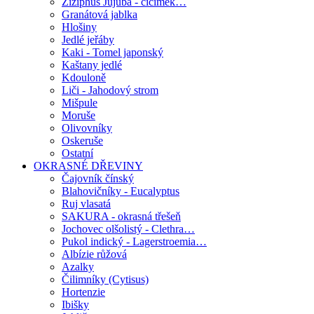
Ziziphus Jujuba - cicimek…
Granátová jablka
Hlošiny
Jedlé jeřáby
Kaki - Tomel japonský
Kaštany jedlé
Kdouloně
Liči - Jahodový strom
Mišpule
Moruše
Olivovníky
Oskeruše
Ostatní
OKRASNÉ DŘEVINY
Čajovník čínský
Blahovičníky - Eucalyptus
Ruj vlasatá
SAKURA - okrasná třešeň
Jochovec olšolistý - Clethra…
Pukol indický - Lagerstroemia…
Albízie růžová
Azalky
Čilimníky (Cytisus)
Hortenzie
Ibišky