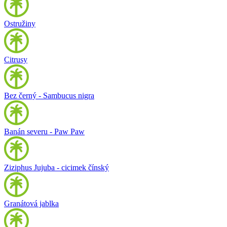
Ostružiny
Citrusy
Bez černý - Sambucus nigra
Banán severu - Paw Paw
Ziziphus Jujuba - cicimek čínský
Granátová jablka