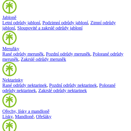
Jabloně
Letní odrůdy jabloní
,
Podzimní odrůdy jabloní
,
Zimní odrůdy
jabloní
,
Sloupovité a zakrslé odrůdy jabloní
Meruňky
Rané odrůdy meruněk
,
Pozdní odrůdy meruněk
,
Polorané odrůdy
meruněk
,
Zakrslé odrůdy meruněk
Nektarinky
Rané odrůdy nektarinek
,
Pozdní odrůdy nektarinek
,
Polorané
odrůdy nektarinek
,
Zakrslé odrůdy nektarinek
Ořechy, lísky a mandloně
Lísky
,
Mandloně
,
Ořešáky