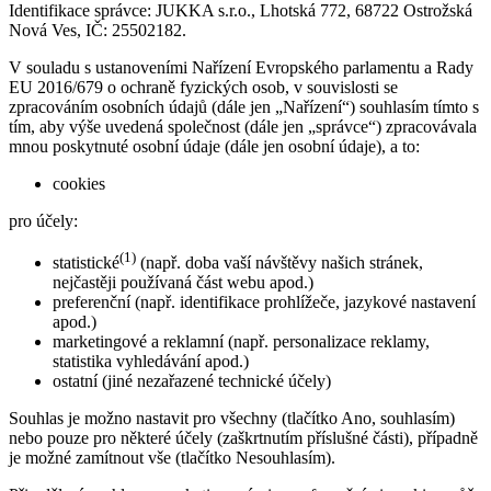
Identifikace správce: JUKKA s.r.o., Lhotská 772, 68722 Ostrožská
Nová Ves, IČ: 25502182.
V souladu s ustanoveními Nařízení Evropského parlamentu a Rady
EU 2016/679 o ochraně fyzických osob, v souvislosti se
zpracováním osobních údajů (dále jen „Nařízení“) souhlasím tímto s
tím, aby výše uvedená společnost (dále jen „správce“) zpracovávala
mnou poskytnuté osobní údaje (dále jen osobní údaje), a to:
cookies
pro účely:
(1)
statistické
(např. doba vaší návštěvy našich stránek,
nejčastěji používaná část webu apod.)
preferenční (např. identifikace prohlížeče, jazykové nastavení
apod.)
marketingové a reklamní (např. personalizace reklamy,
statistika vyhledávání apod.)
ostatní (jiné nezařazené technické účely)
Souhlas je možno nastavit pro všechny (tlačítko Ano, souhlasím)
nebo pouze pro některé účely (zaškrtnutím příslušné části), případně
je možné zamítnout vše (tlačítko Nesouhlasím).