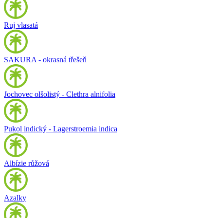
Ruj vlasatá
SAKURA - okrasná třešeň
Jochovec olšolistý - Clethra alnifolia
Pukol indický - Lagerstroemia indica
Albízie růžová
Azalky