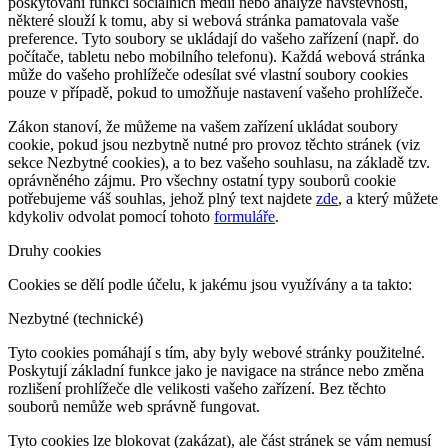
poskytování funkcí sociálních médií nebo analýze návštěvnosti,
některé slouží k tomu, aby si webová stránka pamatovala vaše
preference. Tyto soubory se ukládají do vašeho zařízení (např. do
počítače, tabletu nebo mobilního telefonu). Každá webová stránka
může do vašeho prohlížeče odesílat své vlastní soubory cookies
pouze v případě, pokud to umožňuje nastavení vašeho prohlížeče.
Zákon stanoví, že můžeme na vašem zařízení ukládat soubory
cookie, pokud jsou nezbytně nutné pro provoz těchto stránek (viz
sekce Nezbytné cookies), a to bez vašeho souhlasu, na základě tzv.
oprávněného zájmu. Pro všechny ostatní typy souborů cookie
potřebujeme váš souhlas, jehož plný text najdete
zde
, a který můžete
kdykoliv odvolat pomocí tohoto
formuláře
.
Druhy cookies
Cookies se dělí podle účelu, k jakému jsou využívány a ta takto:
Nezbytné (technické)
Tyto cookies pomáhají s tím, aby byly webové stránky použitelné.
Poskytují základní funkce jako je navigace na stránce nebo změna
rozlišení prohlížeče dle velikosti vašeho zařízení. Bez těchto
souborů nemůže web správně fungovat.
Tyto cookies lze blokovat (zakázat), ale část stránek se vám nemusí