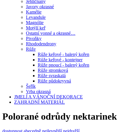
Jehličnany
Javory okrasné
Kamélie
Levandule
Magnólie
Motýlí keř
Ostatní vonné a okrasné…
Pivoňky
Rhododendrony
Růže
Růže keřové - balený kořen
Růže keřové - kontejner
Růže pnoucí - balený kořen
Růže stromková
Růže svraskalá
Růže půdokryvná
Šeřík
Vrba okrasná
JMELÍ A VÁNOČNÍ DEKORACE
ZAHRADNÍ MATERIÁL
Polorané odrůdy nektarinek
dostupnost
abecedně
nejlevnější
nejdražší