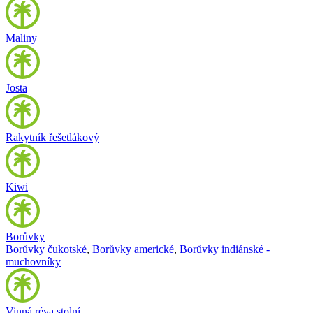
Maliny
Josta
Rakytník řešetlákový
Kiwi
Borůvky
Borůvky čukotské
,
Borůvky americké
,
Borůvky indiánské -
muchovníky
Vinná réva stolní