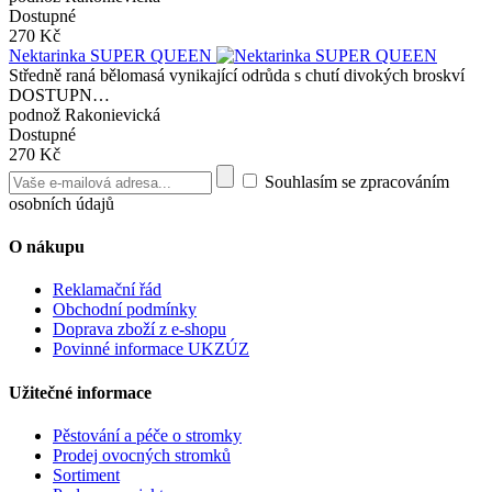
Dostupné
270 Kč
Nektarinka SUPER QUEEN
Středně raná bělomasá vynikající odrůda s chutí divokých broskví
DOSTUPN…
podnož Rakonievická
Dostupné
270 Kč
Souhlasím se zpracováním
osobních údajů
O nákupu
Reklamační řád
Obchodní podmínky
Doprava zboží z e-shopu
Povinné informace UKZÚZ
Užitečné informace
Pěstování a péče o stromky
Prodej ovocných stromků
Sortiment