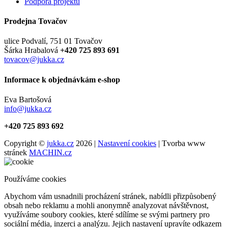
Podpora projektu
Prodejna Tovačov
ulice Podvalí, 751 01 Tovačov
Šárka Hrabalová
+420 725 893 691
tovacov@jukka.cz
Informace k objednávkám e-shop
Eva Bartošová
info@jukka.cz
+420 725 893 692
Copyright ©
jukka.cz
2026 |
Nastavení cookies
| Tvorba www
stránek
MACHIN.cz
Používáme cookies
Abychom vám usnadnili procházení stránek, nabídli přizpůsobený
obsah nebo reklamu a mohli anonymně analyzovat návštěvnost,
využíváme soubory cookies, které sdílíme se svými partnery pro
sociální média, inzerci a analýzu. Jejich nastavení upravíte odkazem