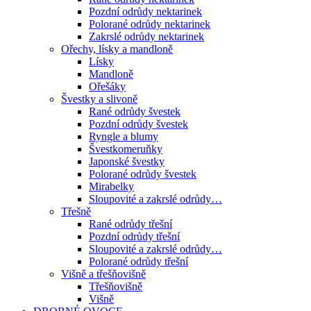
Pozdní odrůdy nektarinek
Polorané odrůdy nektarinek
Zakrslé odrůdy nektarinek
Ořechy, lísky a mandloně
Lísky
Mandloně
Ořešáky
Švestky a slivoně
Rané odrůdy švestek
Pozdní odrůdy švestek
Ryngle a blumy
Švestkomeruňky
Japonské švestky
Polorané odrůdy švestek
Mirabelky
Sloupovité a zakrslé odrůdy…
Třešně
Rané odrůdy třešní
Pozdní odrůdy třešní
Sloupovité a zakrslé odrůdy…
Polorané odrůdy třešní
Višně a třešňovišně
Třešňovišně
Višně