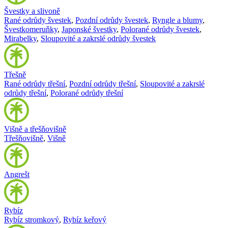
Švestky a slivoně
Rané odrůdy švestek
,
Pozdní odrůdy švestek
,
Ryngle a blumy
,
Švestkomeruňky
,
Japonské švestky
,
Polorané odrůdy švestek
,
Mirabelky
,
Sloupovité a zakrslé odrůdy švestek
Třešně
Rané odrůdy třešní
,
Pozdní odrůdy třešní
,
Sloupovité a zakrslé
odrůdy třešní
,
Polorané odrůdy třešní
Višně a třešňovišně
Třešňovišně
,
Višně
Angrešt
Rybíz
Rybíz stromkový
,
Rybíz keřový