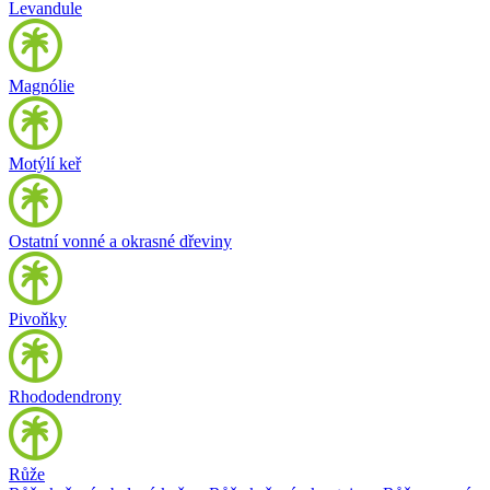
Levandule
Magnólie
Motýlí keř
Ostatní vonné a okrasné dřeviny
Pivoňky
Rhododendrony
Růže