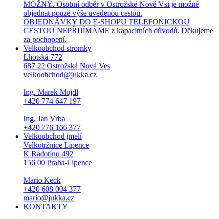
MOŽNÝ. Osobní odběr v Ostrožské Nové Vsi je možné
objednat pouze výše uvedenou cestou.
OBJEDNÁVKY DO E-SHOPU TELEFONICKOU
CESTOU NEPŘIJÍMÁME z kapacitních důvodů. Děkujeme
za pochopení.
Velkoobchod stromky
Lhotská 772
687 22 Ostrožská Nová Ves
velkoobchod@jukka.cz
Ing. Marek Mojdl
+420 774 647 197
Ing. Jan Vrba
+420 776 166 377
Velkoobchod jmelí
Velkotržnice Lipence
K Radotínu 492
156 00 Praha-Lipence
Mario Keck
+420 608 004 377
mario@jukka.cz
KONTAKTY