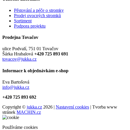
Pěstování a péče o stromky
Prodej ovocných stromků
Sortiment
Podpora projektu
Prodejna Tovačov
ulice Podvalí, 751 01 Tovačov
Šárka Hrabalová
+420 725 893 691
tovacov@jukka.cz
Informace k objednávkám e-shop
Eva Bartošová
info@jukka.cz
+420 725 893 692
Copyright ©
jukka.cz
2026 |
Nastavení cookies
| Tvorba www
stránek
MACHIN.cz
Používáme cookies