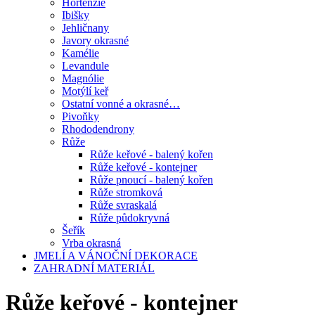
Hortenzie
Ibišky
Jehličnany
Javory okrasné
Kamélie
Levandule
Magnólie
Motýlí keř
Ostatní vonné a okrasné…
Pivoňky
Rhododendrony
Růže
Růže keřové - balený kořen
Růže keřové - kontejner
Růže pnoucí - balený kořen
Růže stromková
Růže svraskalá
Růže půdokryvná
Šeřík
Vrba okrasná
JMELÍ A VÁNOČNÍ DEKORACE
ZAHRADNÍ MATERIÁL
Růže keřové - kontejner