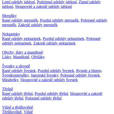
Letní odrůdy jabloní
,
Podzimní odrůdy jabloní
,
Zimní odrůdy
jabloní
,
Sloupovité a zakrslé odrůdy jabloní
Meruňky
Rané odrůdy meruněk
,
Pozdní odrůdy meruněk
,
Polorané odrůdy
meruněk
,
Zakrslé odrůdy meruněk
Nektarinky
Rané odrůdy nektarinek
,
Pozdní odrůdy nektarinek
,
Polorané
odrůdy nektarinek
,
Zakrslé odrůdy nektarinek
Ořechy, lísky a mandloně
Lísky
,
Mandloně
,
Ořešáky
Švestky a slivoně
Rané odrůdy švestek
,
Pozdní odrůdy švestek
,
Ryngle a blumy
,
Švestkomeruňky
,
Japonské švestky
,
Polorané odrůdy švestek
,
Mirabelky
,
Sloupovité a zakrslé odrůdy švestek
Třešně
Rané odrůdy třešní
,
Pozdní odrůdy třešní
,
Sloupovité a zakrslé
odrůdy třešní
,
Polorané odrůdy třešní
Višně a třešňovišně
Třešňovišně
,
Višně