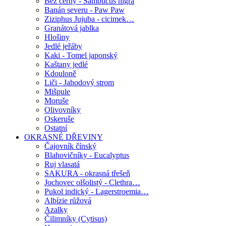
Bez černý - Sambucus nigra
Banán severu - Paw Paw
Ziziphus Jujuba - cicimek…
Granátová jablka
Hlošiny
Jedlé jeřáby
Kaki - Tomel japonský
Kaštany jedlé
Kdouloně
Liči - Jahodový strom
Mišpule
Moruše
Olivovníky
Oskeruše
Ostatní
OKRASNÉ DŘEVINY
Čajovník čínský
Blahovičníky - Eucalyptus
Ruj vlasatá
SAKURA - okrasná třešeň
Jochovec olšolistý - Clethra…
Pukol indický - Lagerstroemia…
Albízie růžová
Azalky
Čilimníky (Cytisus)