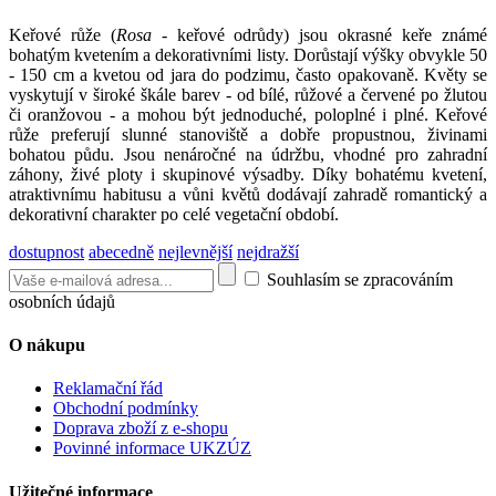
Keřové růže (
Rosa
- keřové odrůdy) jsou okrasné keře známé
bohatým kvetením a dekorativními listy. Dorůstají výšky obvykle 50
- 150 cm a kvetou od jara do podzimu, často opakovaně. Květy se
vyskytují v široké škále barev - od bílé, růžové a červené po žlutou
či oranžovou - a mohou být jednoduché, poloplné i plné. Keřové
růže preferují slunné stanoviště a dobře propustnou, živinami
bohatou půdu. Jsou nenáročné na údržbu, vhodné pro zahradní
záhony, živé ploty i skupinové výsadby. Díky bohatému kvetení,
atraktivnímu habitusu a vůni květů dodávají zahradě romantický a
dekorativní charakter po celé vegetační období.
dostupnost
abecedně
nejlevnější
nejdražší
Souhlasím se zpracováním
osobních údajů
O nákupu
Reklamační řád
Obchodní podmínky
Doprava zboží z e-shopu
Povinné informace UKZÚZ
Užitečné informace