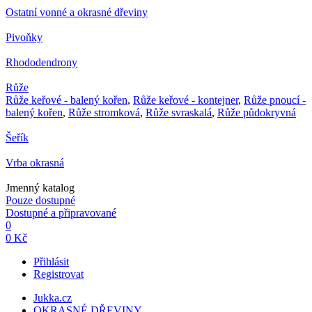
Ostatní vonné a okrasné dřeviny
Pivoňky
Rhododendrony
Růže
Růže keřové - balený kořen
,
Růže keřové - kontejner
,
Růže pnoucí -
balený kořen
,
Růže stromková
,
Růže svraskalá
,
Růže půdokryvná
Šeřík
Vrba okrasná
Jmenný katalog
Pouze dostupné
Dostupné a připravované
0
0 Kč
Přihlásit
Registrovat
Jukka.cz
OKRASNÉ DŘEVINY