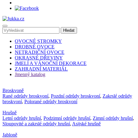
OVOCNÉ STROMKY
DROBNÉ OVOCE
NETRADIČNÍ OVOCE
OKRASNÉ DŘEVINY
JMELÍ A VÁNOČNÍ DEKORACE
ZAHRADNÍ MATERIÁL
Jmenný katalog
Broskvoně
Rané odrůdy broskvoní
,
Pozdní odrůdy broskvoní
,
Zakrslé odrůdy
broskvoní
,
Polorané odrůdy broskvoní
Hrušně
Letní odrůdy hrušní
,
Podzimní odrůdy hrušní
,
Zimní odrůdy hrušní
,
Sloupovité a zakrslé odrůdy hrušní
,
Asijské hrušně
Jabloně