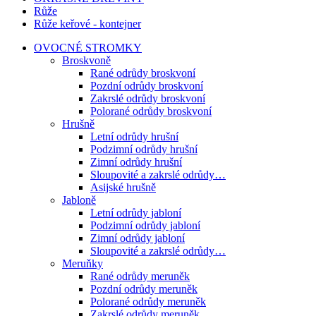
Růže
Růže keřové - kontejner
OVOCNÉ STROMKY
Broskvoně
Rané odrůdy broskvoní
Pozdní odrůdy broskvoní
Zakrslé odrůdy broskvoní
Polorané odrůdy broskvoní
Hrušně
Letní odrůdy hrušní
Podzimní odrůdy hrušní
Zimní odrůdy hrušní
Sloupovité a zakrslé odrůdy…
Asijské hrušně
Jabloně
Letní odrůdy jabloní
Podzimní odrůdy jabloní
Zimní odrůdy jabloní
Sloupovité a zakrslé odrůdy…
Meruňky
Rané odrůdy meruněk
Pozdní odrůdy meruněk
Polorané odrůdy meruněk
Zakrslé odrůdy meruněk