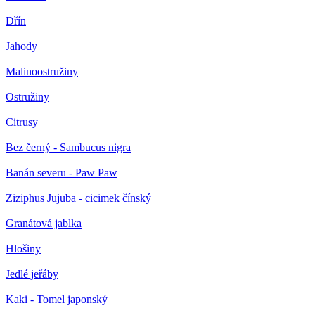
Dřín
Jahody
Malinoostružiny
Ostružiny
Citrusy
Bez černý - Sambucus nigra
Banán severu - Paw Paw
Ziziphus Jujuba - cicimek čínský
Granátová jablka
Hlošiny
Jedlé jeřáby
Kaki - Tomel japonský