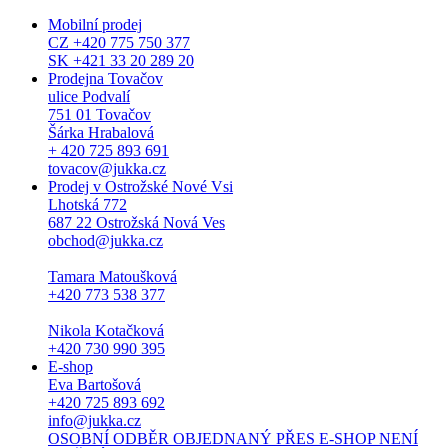
Mobilní prodej
CZ +420 775 750 377
SK +421 33 20 289 20
Prodejna Tovačov
ulice Podvalí
751 01 Tovačov
Šárka Hrabalová
+ 420 725 893 691
tovacov@jukka.cz
Prodej v Ostrožské Nové Vsi
Lhotská 772
687 22 Ostrožská Nová Ves
obchod@jukka.cz
Tamara Matoušková
+420 773 538 377
Nikola Kotačková
+420 730 990 395
E-shop
Eva Bartošová
+420 725 893 692
info@jukka.cz
OSOBNÍ ODBĚR OBJEDNANÝ PŘES E-SHOP NENÍ