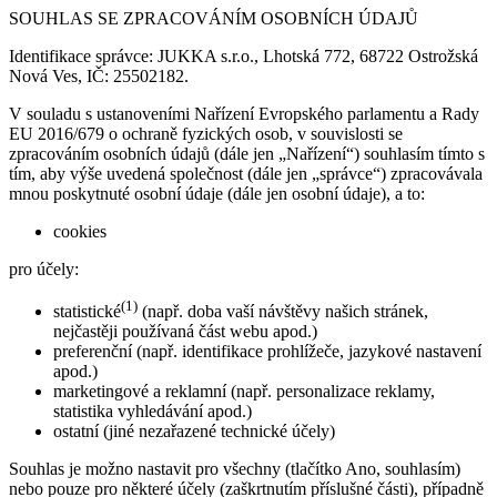
SOUHLAS SE ZPRACOVÁNÍM OSOBNÍCH ÚDAJŮ
Identifikace správce: JUKKA s.r.o., Lhotská 772, 68722 Ostrožská
Nová Ves, IČ: 25502182.
V souladu s ustanoveními Nařízení Evropského parlamentu a Rady
EU 2016/679 o ochraně fyzických osob, v souvislosti se
zpracováním osobních údajů (dále jen „Nařízení“) souhlasím tímto s
tím, aby výše uvedená společnost (dále jen „správce“) zpracovávala
mnou poskytnuté osobní údaje (dále jen osobní údaje), a to:
cookies
pro účely:
(1)
statistické
(např. doba vaší návštěvy našich stránek,
nejčastěji používaná část webu apod.)
preferenční (např. identifikace prohlížeče, jazykové nastavení
apod.)
marketingové a reklamní (např. personalizace reklamy,
statistika vyhledávání apod.)
ostatní (jiné nezařazené technické účely)
Souhlas je možno nastavit pro všechny (tlačítko Ano, souhlasím)
nebo pouze pro některé účely (zaškrtnutím příslušné části), případně