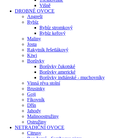
Višně
DROBNÉ OVOCE
Angrešt
Rybíz
Rybíz stromkový
Rybíz keřový
Maliny
Josta
Rakytník řešetlákový
Kiwi
Borůvky
Borůvky čukotské
Borůvky americké
Borůvky indiánské - muchovníky
Vinná réva stolní
Brusinky
Goji
Fíkovník
Dřín
Jahody
Malinoostružiny
Ostružiny
NETRADIČNÍ OVOCE
Citrusy