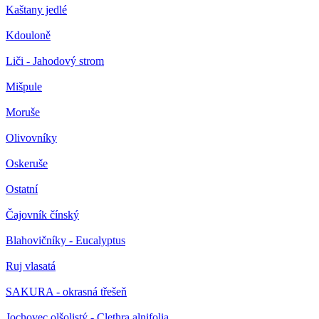
Kaštany jedlé
Kdouloně
Liči - Jahodový strom
Mišpule
Moruše
Olivovníky
Oskeruše
Ostatní
Čajovník čínský
Blahovičníky - Eucalyptus
Ruj vlasatá
SAKURA - okrasná třešeň
Jochovec olšolistý - Clethra alnifolia