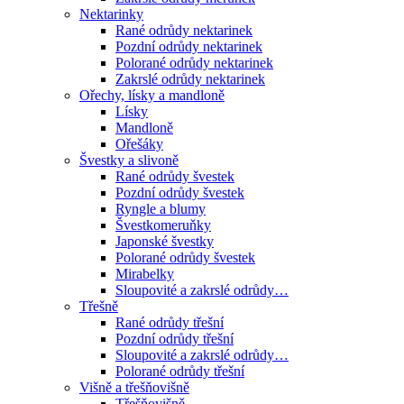
Nektarinky
Rané odrůdy nektarinek
Pozdní odrůdy nektarinek
Polorané odrůdy nektarinek
Zakrslé odrůdy nektarinek
Ořechy, lísky a mandloně
Lísky
Mandloně
Ořešáky
Švestky a slivoně
Rané odrůdy švestek
Pozdní odrůdy švestek
Ryngle a blumy
Švestkomeruňky
Japonské švestky
Polorané odrůdy švestek
Mirabelky
Sloupovité a zakrslé odrůdy…
Třešně
Rané odrůdy třešní
Pozdní odrůdy třešní
Sloupovité a zakrslé odrůdy…
Polorané odrůdy třešní
Višně a třešňovišně
Třešňovišně