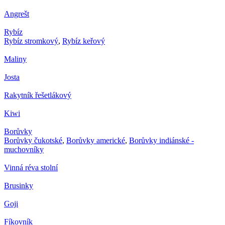
Angrešt
Rybíz
Rybíz stromkový
,
Rybíz keřový
Maliny
Josta
Rakytník řešetlákový
Kiwi
Borůvky
Borůvky čukotské
,
Borůvky americké
,
Borůvky indiánské -
muchovníky
Vinná réva stolní
Brusinky
Goji
Fíkovník