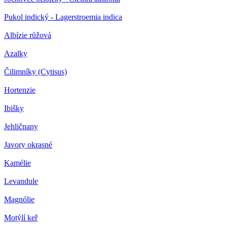
Pukol indický - Lagerstroemia indica
Albízie růžová
Azalky
Čilimníky (Cytisus)
Hortenzie
Ibišky
Jehličnany
Javory okrasné
Kamélie
Levandule
Magnólie
Motýlí keř