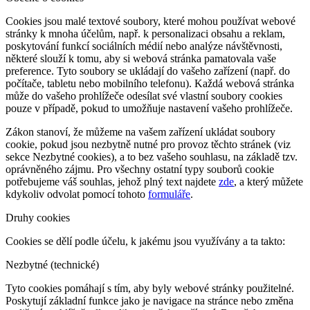
Cookies jsou malé textové soubory, které mohou používat webové
stránky k mnoha účelům, např. k personalizaci obsahu a reklam,
poskytování funkcí sociálních médií nebo analýze návštěvnosti,
některé slouží k tomu, aby si webová stránka pamatovala vaše
preference. Tyto soubory se ukládají do vašeho zařízení (např. do
počítače, tabletu nebo mobilního telefonu). Každá webová stránka
může do vašeho prohlížeče odesílat své vlastní soubory cookies
pouze v případě, pokud to umožňuje nastavení vašeho prohlížeče.
Zákon stanoví, že můžeme na vašem zařízení ukládat soubory
cookie, pokud jsou nezbytně nutné pro provoz těchto stránek (viz
sekce Nezbytné cookies), a to bez vašeho souhlasu, na základě tzv.
oprávněného zájmu. Pro všechny ostatní typy souborů cookie
potřebujeme váš souhlas, jehož plný text najdete
zde
, a který můžete
kdykoliv odvolat pomocí tohoto
formuláře
.
Druhy cookies
Cookies se dělí podle účelu, k jakému jsou využívány a ta takto:
Nezbytné (technické)
Tyto cookies pomáhají s tím, aby byly webové stránky použitelné.
Poskytují základní funkce jako je navigace na stránce nebo změna