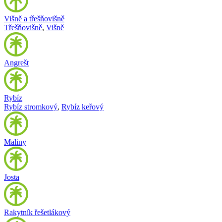
Višně a třešňovišně
Třešňovišně
,
Višně
Angrešt
Rybíz
Rybíz stromkový
,
Rybíz keřový
Maliny
Josta
Rakytník řešetlákový