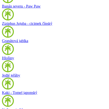
Banán severu - Paw Paw
Ziziphus Jujuba - cicimek čínský
Granátová jablka
Hlošiny
Jedlé jeřáby
Kaki - Tomel japonský