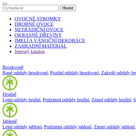
OVOCNÉ STROMKY
DROBNÉ OVOCE
NETRADIČNÍ OVOCE
OKRASNÉ DŘEVINY
JMELÍ A VÁNOČNÍ DEKORACE
ZAHRADNÍ MATERIÁL
Jmenný katalog
Broskvoně
Rané odrůdy broskvoní
,
Pozdní odrůdy broskvoní
,
Zakrslé odrůdy b
Hrušně
Letní odrůdy hrušní
,
Podzimní odrůdy hrušní
,
Zimní odrůdy hrušní
,
S
Jabloně
Letní odrůdy jabloní
,
Podzimní odrůdy jabloní
,
Zimní odrůdy jabloní