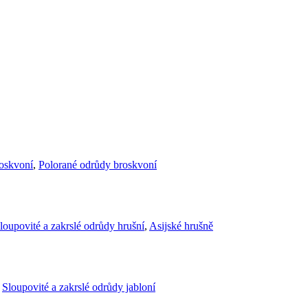
roskvoní
,
Polorané odrůdy broskvoní
loupovité a zakrslé odrůdy hrušní
,
Asijské hrušně
,
Sloupovité a zakrslé odrůdy jabloní