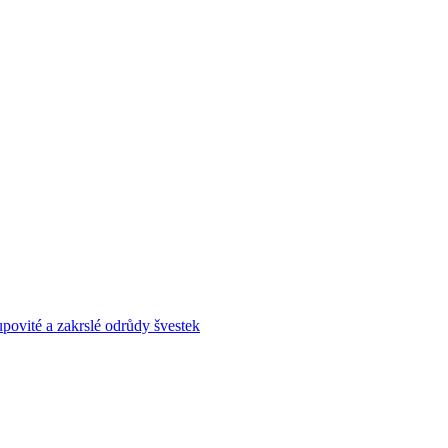
povité a zakrslé odrůdy švestek