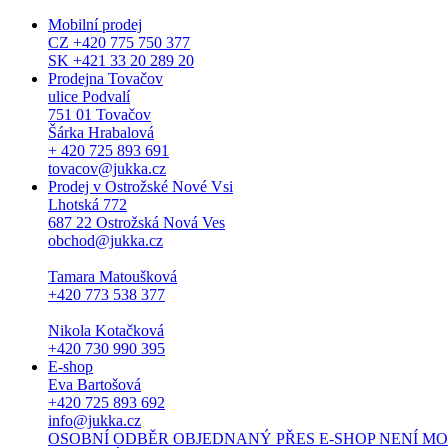
Mobilní prodej
CZ +420 775 750 377
SK +421 33 20 289 20
Prodejna Tovačov
ulice Podvalí
751 01 Tovačov
Šárka Hrabalová
+ 420 725 893 691
tovacov@jukka.cz
Prodej v Ostrožské Nové Vsi
Lhotská 772
687 22 Ostrožská Nová Ves
obchod@jukka.cz
Tamara Matoušková
+420 773 538 377
Nikola Kotačková
+420 730 990 395
E-shop
Eva Bartošová
+420 725 893 692
info@jukka.cz
OSOBNÍ ODBĚR OBJEDNANÝ PŘES E-SHOP NENÍ MOŽNÝ. Osob