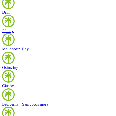
Dřín
Jahody
Malinoostružiny
Ostružiny
Citrusy
Bez černý - Sambucus nigra