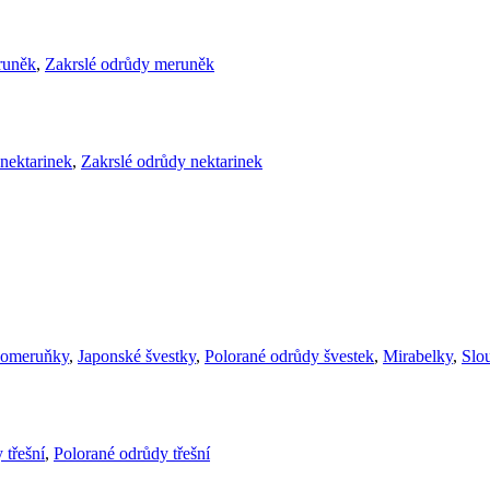
runěk
,
Zakrslé odrůdy meruněk
nektarinek
,
Zakrslé odrůdy nektarinek
komeruňky
,
Japonské švestky
,
Polorané odrůdy švestek
,
Mirabelky
,
Slou
 třešní
,
Polorané odrůdy třešní