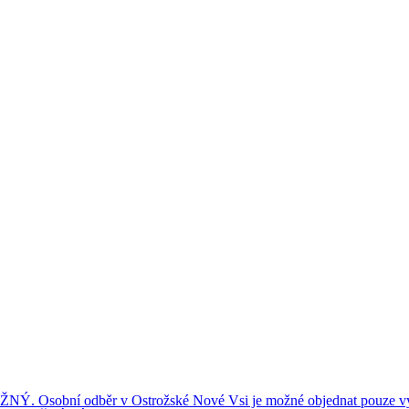
ní odběr v Ostrožské Nové Vsi je možné objednat pouze výše