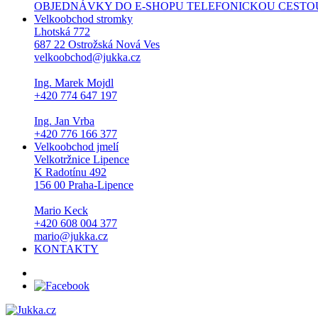
OBJEDNÁVKY DO E-SHOPU TELEFONICKOU CESTOU NEPŘI
Velkoobchod stromky
Lhotská 772
687 22 Ostrožská Nová Ves
velkoobchod@jukka.cz
Ing. Marek Mojdl
+420 774 647 197
Ing. Jan Vrba
+420 776 166 377
Velkoobchod jmelí
Velkotržnice Lipence
K Radotínu 492
156 00 Praha-Lipence
Mario Keck
+420 608 004 377
mario@jukka.cz
KONTAKTY