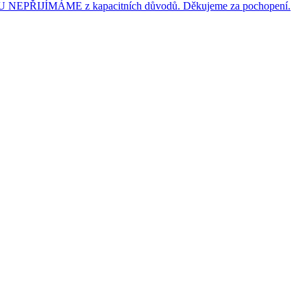
JÍMÁME z kapacitních důvodů. Děkujeme za pochopení.