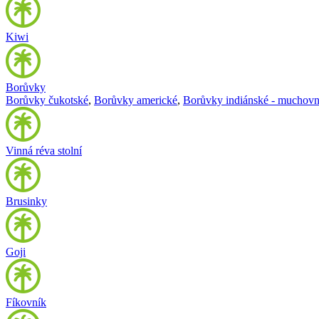
Kiwi
Borůvky
Borůvky čukotské
,
Borůvky americké
,
Borůvky indiánské - muchovn
Vinná réva stolní
Brusinky
Goji
Fíkovník