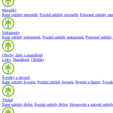
Meruňky
Rané odrůdy meruněk
,
Pozdní odrůdy meruněk
,
Polorané odrůdy me
Nektarinky
Rané odrůdy nektarinek
,
Pozdní odrůdy nektarinek
,
Polorané odrůdy 
Ořechy, lísky a mandloně
Lísky
,
Mandloně
,
Ořešáky
Švestky a slivoně
Rané odrůdy švestek
,
Pozdní odrůdy švestek
,
Ryngle a blumy
,
Švest
Třešně
Rané odrůdy třešní
,
Pozdní odrůdy třešní
,
Sloupovité a zakrslé odrůdy