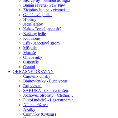
Bez černý - Sambucus nigra
Banán severu - Paw Paw
Ziziphus Jujuba - cicimek…
Granátová jablka
Hlošiny
Jedlé jeřáby
Kaki - Tomel japonský
Kaštany jedlé
Kdouloně
Liči - Jahodový strom
Mišpule
Moruše
Olivovníky
Oskeruše
Ostatní
OKRASNÉ DŘEVINY
Čajovník čínský
Blahovičníky - Eucalyptus
Ruj vlasatá
SAKURA - okrasná třešeň
Jochovec olšolistý - Clethra…
Pukol indický - Lagerstroemia…
Albízie růžová
Azalky
Čilimníky (Cytisus)