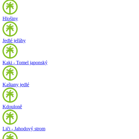
Hlošiny
Jedlé jeřáby
Kaki - Tomel japonský
Kaštany jedlé
Kdouloně
Liči - Jahodový strom