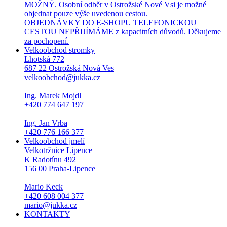
MOŽNÝ. Osobní odběr v Ostrožské Nové Vsi je možné
objednat pouze výše uvedenou cestou.
OBJEDNÁVKY DO E-SHOPU TELEFONICKOU
CESTOU NEPŘIJÍMÁME z kapacitních důvodů. Děkujeme
za pochopení.
Velkoobchod stromky
Lhotská 772
687 22 Ostrožská Nová Ves
velkoobchod@jukka.cz
Ing. Marek Mojdl
+420 774 647 197
Ing. Jan Vrba
+420 776 166 377
Velkoobchod jmelí
Velkotržnice Lipence
K Radotínu 492
156 00 Praha-Lipence
Mario Keck
+420 608 004 377
mario@jukka.cz
KONTAKTY