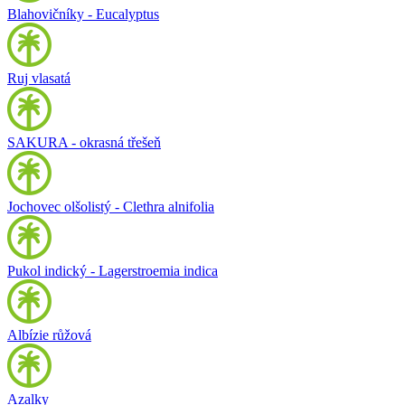
Blahovičníky - Eucalyptus
Ruj vlasatá
SAKURA - okrasná třešeň
Jochovec olšolistý - Clethra alnifolia
Pukol indický - Lagerstroemia indica
Albízie růžová
Azalky