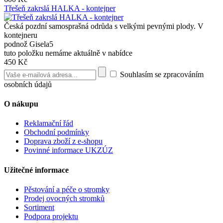
Třešeň zakrslá HALKA - kontejner
Česká pozdní samosprašná odrůda s velkými pevnými plody. V
kontejneru
podnož Gisela5
tuto položku nemáme aktuálně v nabídce
450 Kč
Souhlasím se zpracováním
osobních údajů
O nákupu
Reklamační řád
Obchodní podmínky
Doprava zboží z e-shopu
Povinné informace UKZÚZ
Užitečné informace
Pěstování a péče o stromky
Prodej ovocných stromků
Sortiment
Podpora projektu