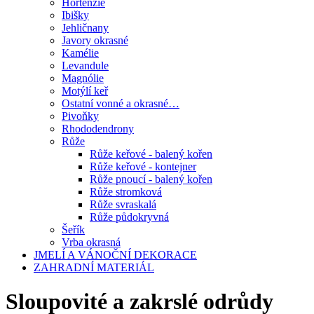
Hortenzie
Ibišky
Jehličnany
Javory okrasné
Kamélie
Levandule
Magnólie
Motýlí keř
Ostatní vonné a okrasné…
Pivoňky
Rhododendrony
Růže
Růže keřové - balený kořen
Růže keřové - kontejner
Růže pnoucí - balený kořen
Růže stromková
Růže svraskalá
Růže půdokryvná
Šeřík
Vrba okrasná
JMELÍ A VÁNOČNÍ DEKORACE
ZAHRADNÍ MATERIÁL
Sloupovité a zakrslé odrůdy