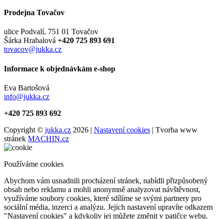
Prodejna Tovačov
ulice Podvalí, 751 01 Tovačov
Šárka Hrabalová
+420 725 893 691
tovacov@jukka.cz
Informace k objednávkám e-shop
Eva Bartošová
info@jukka.cz
+420 725 893 692
Copyright ©
jukka.cz
2026 |
Nastavení cookies
| Tvorba www
stránek
MACHIN.cz
Používáme cookies
Abychom vám usnadnili procházení stránek, nabídli přizpůsobený
obsah nebo reklamu a mohli anonymně analyzovat návštěvnost,
využíváme soubory cookies, které sdílíme se svými partnery pro
sociální média, inzerci a analýzu. Jejich nastavení upravíte odkazem
"Nastavení cookies" a kdykoliv jej můžete změnit v patičce webu.