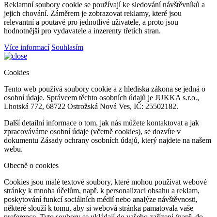
Reklamní soubory cookie se používají ke sledování návštěvníků a
jejich chování. Záměrem je zobrazovat reklamy, které jsou
relevantní a poutavé pro jednotlivé uživatele, a proto jsou
hodnotnější pro vydavatele a inzerenty třetích stran.
Více informací
Souhlasím
Cookies
Tento web používá soubory cookie a z hlediska zákona se jedná o
osobní údaje. Správcem těchto osobních údajů je JUKKA s.r.o.,
Lhotská 772, 68722 Ostrožská Nová Ves, IČ: 25502182.
Další detailní informace o tom, jak nás můžete kontaktovat a jak
zpracováváme osobní údaje (včetně cookies), se dozvíte v
dokumentu Zásady ochrany osobních údajů, který najdete na našem
webu.
Obecně o cookies
Cookies jsou malé textové soubory, které mohou používat webové
stránky k mnoha účelům, např. k personalizaci obsahu a reklam,
poskytování funkcí sociálních médií nebo analýze návštěvnosti,
některé slouží k tomu, aby si webová stránka pamatovala vaše
preference. Tyto soubory se ukládají do vašeho zařízení (např. do