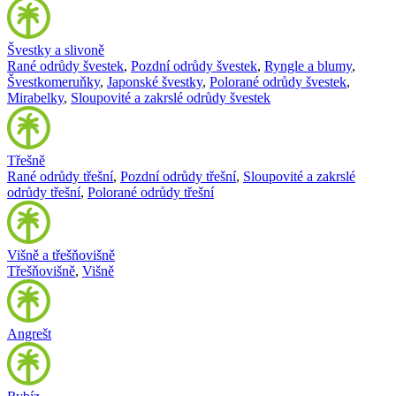
Švestky a slivoně
Rané odrůdy švestek
,
Pozdní odrůdy švestek
,
Ryngle a blumy
,
Švestkomeruňky
,
Japonské švestky
,
Polorané odrůdy švestek
,
Mirabelky
,
Sloupovité a zakrslé odrůdy švestek
Třešně
Rané odrůdy třešní
,
Pozdní odrůdy třešní
,
Sloupovité a zakrslé
odrůdy třešní
,
Polorané odrůdy třešní
Višně a třešňovišně
Třešňovišně
,
Višně
Angrešt