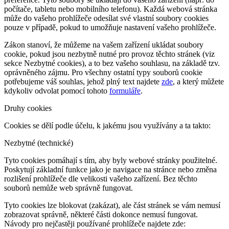
počítače, tabletu nebo mobilního telefonu). Každá webová stránka
může do vašeho prohlížeče odesílat své vlastní soubory cookies
pouze v případě, pokud to umožňuje nastavení vašeho prohlížeče.
Zákon stanoví, že můžeme na vašem zařízení ukládat soubory
cookie, pokud jsou nezbytně nutné pro provoz těchto stránek (viz
sekce Nezbytné cookies), a to bez vašeho souhlasu, na základě tzv.
oprávněného zájmu. Pro všechny ostatní typy souborů cookie
potřebujeme váš souhlas, jehož plný text najdete
zde
, a který můžete
kdykoliv odvolat pomocí tohoto
formuláře
.
Druhy cookies
Cookies se dělí podle účelu, k jakému jsou využívány a ta takto:
Nezbytné (technické)
Tyto cookies pomáhají s tím, aby byly webové stránky použitelné.
Poskytují základní funkce jako je navigace na stránce nebo změna
rozlišení prohlížeče dle velikosti vašeho zařízení. Bez těchto
souborů nemůže web správně fungovat.
Tyto cookies lze blokovat (zakázat), ale část stránek se vám nemusí
zobrazovat správně, některé části dokonce nemusí fungovat.
Návody pro nejčastěji používané prohlížeče najdete zde: