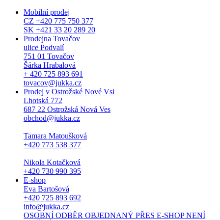
Mobilní prodej
CZ +420 775 750 377
SK +421 33 20 289 20
Prodejna Tovačov
ulice Podvalí
751 01 Tovačov
Šárka Hrabalová
+ 420 725 893 691
tovacov@jukka.cz
Prodej v Ostrožské Nové Vsi
Lhotská 772
687 22 Ostrožská Nová Ves
obchod@jukka.cz
Tamara Matoušková
+420 773 538 377
Nikola Kotačková
+420 730 990 395
E-shop
Eva Bartošová
+420 725 893 692
info@jukka.cz
OSOBNÍ ODBĚR OBJEDNANÝ PŘES E-SHOP NENÍ