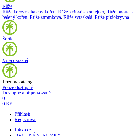
Růže
Růže keřové - balený kořen
,
Růže keřové - kontejner
,
Růže pnoucí -
balený kořen
,
Růže stromková
,
Růže svraskalá
,
Růže půdokryvná
Šeřík
Vrba okrasná
Jmenný katalog
Pouze dostupné
Dostupné a připravované
0
0 Kč
Přihlásit
Registrovat
Jukka.cz
OVOCNÉ STROMKY