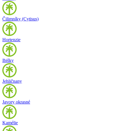
Čilimníky (Cytisus)
Hortenzie
Ibišky
Jehličnany
Javory okrasné
Kamélie