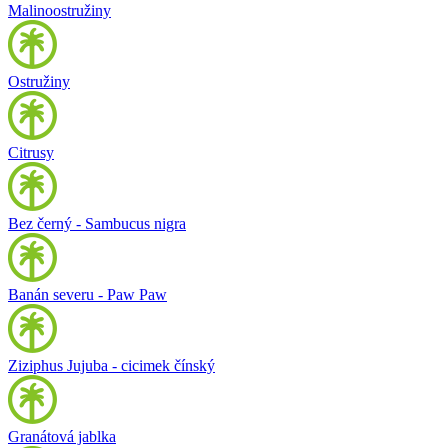
Malinoostružiny
Ostružiny
Citrusy
Bez černý - Sambucus nigra
Banán severu - Paw Paw
Ziziphus Jujuba - cicimek čínský
Granátová jablka