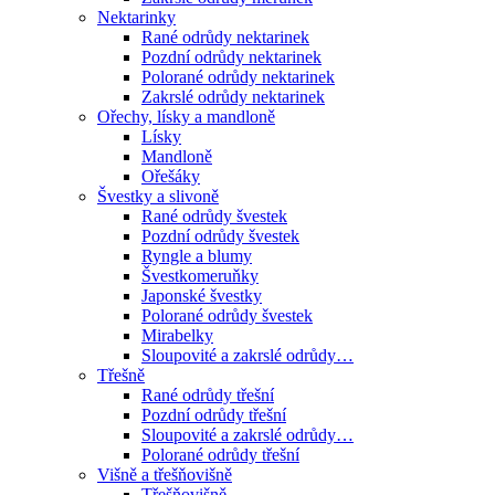
Nektarinky
Rané odrůdy nektarinek
Pozdní odrůdy nektarinek
Polorané odrůdy nektarinek
Zakrslé odrůdy nektarinek
Ořechy, lísky a mandloně
Lísky
Mandloně
Ořešáky
Švestky a slivoně
Rané odrůdy švestek
Pozdní odrůdy švestek
Ryngle a blumy
Švestkomeruňky
Japonské švestky
Polorané odrůdy švestek
Mirabelky
Sloupovité a zakrslé odrůdy…
Třešně
Rané odrůdy třešní
Pozdní odrůdy třešní
Sloupovité a zakrslé odrůdy…
Polorané odrůdy třešní
Višně a třešňovišně
Třešňovišně