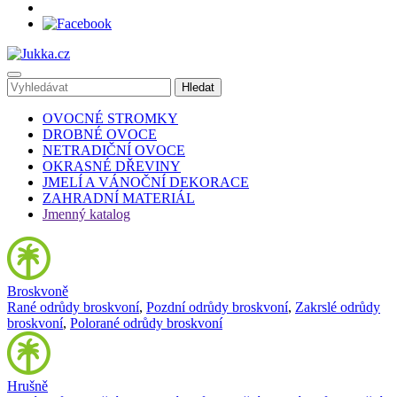
OVOCNÉ STROMKY
DROBNÉ OVOCE
NETRADIČNÍ OVOCE
OKRASNÉ DŘEVINY
JMELÍ A VÁNOČNÍ DEKORACE
ZAHRADNÍ MATERIÁL
Jmenný katalog
Broskvoně
Rané odrůdy broskvoní
,
Pozdní odrůdy broskvoní
,
Zakrslé odrůdy
broskvoní
,
Polorané odrůdy broskvoní
Hrušně