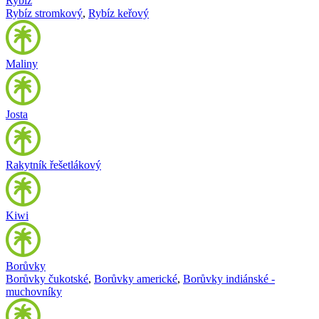
Rybíz
Rybíz stromkový
,
Rybíz keřový
Maliny
Josta
Rakytník řešetlákový
Kiwi
Borůvky
Borůvky čukotské
,
Borůvky americké
,
Borůvky indiánské -
muchovníky