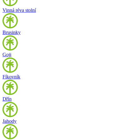
Vinná réva stolní
Brusinky
Goji
Fíkovník
Dřín
Jahody