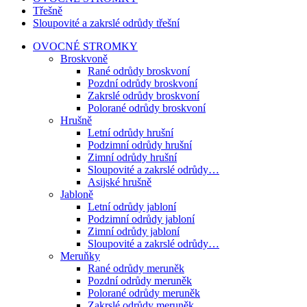
Třešně
Sloupovité a zakrslé odrůdy třešní
OVOCNÉ STROMKY
Broskvoně
Rané odrůdy broskvoní
Pozdní odrůdy broskvoní
Zakrslé odrůdy broskvoní
Polorané odrůdy broskvoní
Hrušně
Letní odrůdy hrušní
Podzimní odrůdy hrušní
Zimní odrůdy hrušní
Sloupovité a zakrslé odrůdy…
Asijské hrušně
Jabloně
Letní odrůdy jabloní
Podzimní odrůdy jabloní
Zimní odrůdy jabloní
Sloupovité a zakrslé odrůdy…
Meruňky
Rané odrůdy meruněk
Pozdní odrůdy meruněk
Polorané odrůdy meruněk
Zakrslé odrůdy meruněk