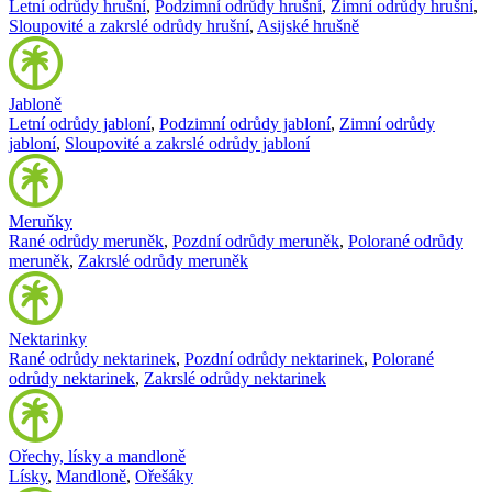
Letní odrůdy hrušní
,
Podzimní odrůdy hrušní
,
Zimní odrůdy hrušní
,
Sloupovité a zakrslé odrůdy hrušní
,
Asijské hrušně
Jabloně
Letní odrůdy jabloní
,
Podzimní odrůdy jabloní
,
Zimní odrůdy
jabloní
,
Sloupovité a zakrslé odrůdy jabloní
Meruňky
Rané odrůdy meruněk
,
Pozdní odrůdy meruněk
,
Polorané odrůdy
meruněk
,
Zakrslé odrůdy meruněk
Nektarinky
Rané odrůdy nektarinek
,
Pozdní odrůdy nektarinek
,
Polorané
odrůdy nektarinek
,
Zakrslé odrůdy nektarinek
Ořechy, lísky a mandloně
Lísky
,
Mandloně
,
Ořešáky