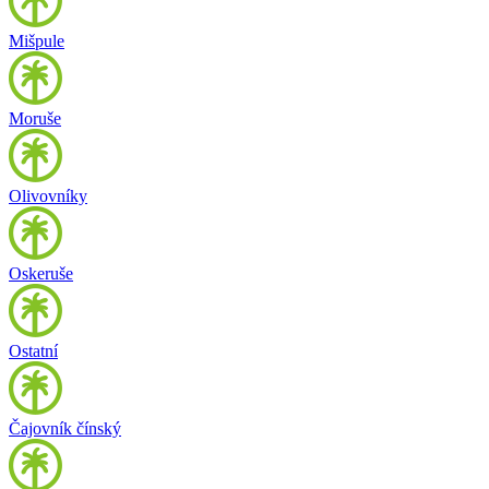
Mišpule
Moruše
Olivovníky
Oskeruše
Ostatní
Čajovník čínský