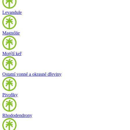
Levandule
Magnólie
Motýlí keř
Ostatní vonné a okrasné dřeviny
Pivoňky
Rhododendrony