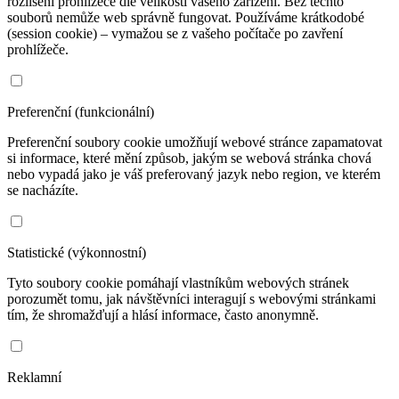
rozlišení prohlížeče dle velikosti vašeho zařízení. Bez těchto
souborů nemůže web správně fungovat. Používáme krátkodobé
(session cookie) – vymažou se z vašeho počítače po zavření
prohlížeče.
Preferenční (funkcionální)
Preferenční soubory cookie umožňují webové stránce zapamatovat
si informace, které mění způsob, jakým se webová stránka chová
nebo vypadá jako je váš preferovaný jazyk nebo region, ve kterém
se nacházíte.
Statistické (výkonnostní)
Tyto soubory cookie pomáhají vlastníkům webových stránek
porozumět tomu, jak návštěvníci interagují s webovými stránkami
tím, že shromažďují a hlásí informace, často anonymně.
Reklamní