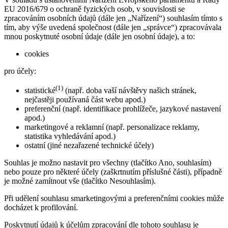
EU 2016/679 o ochraně fyzických osob, v souvislosti se
zpracováním osobních údajů (dále jen „Nařízení“) souhlasím tímto s
tím, aby výše uvedená společnost (dále jen „správce“) zpracovávala
mnou poskytnuté osobní údaje (dále jen osobní údaje), a to:
cookies
pro účely:
(1)
statistické
(např. doba vaší návštěvy našich stránek,
nejčastěji používaná část webu apod.)
preferenční (např. identifikace prohlížeče, jazykové nastavení
apod.)
marketingové a reklamní (např. personalizace reklamy,
statistika vyhledávání apod.)
ostatní (jiné nezařazené technické účely)
Souhlas je možno nastavit pro všechny (tlačítko Ano, souhlasím)
nebo pouze pro některé účely (zaškrtnutím příslušné části), případně
je možné zamítnout vše (tlačítko Nesouhlasím).
Při udělení souhlasu smarketingovými a preferenčními cookies může
docházet k profilování.
Poskytnutí údajů k účelům zpracování dle tohoto souhlasu je