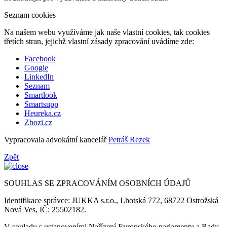
Seznam cookies
Na našem webu využíváme jak naše vlastní cookies, tak cookies
třetích stran, jejichž vlastní zásady zpracování uvádíme zde:
Facebook
Google
LinkedIn
Seznam
Smartlook
Smartsupp
Heureka.cz
Zbozi.cz
Vypracovala advokátní kancelář
Petráš Rezek
Zpět
SOUHLAS SE ZPRACOVÁNÍM OSOBNÍCH ÚDAJŮ
Identifikace správce: JUKKA s.r.o., Lhotská 772, 68722 Ostrožská
Nová Ves, IČ: 25502182.
V souladu s ustanoveními Nařízení Evropského parlamentu a Rady