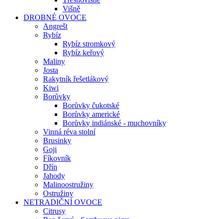
Višně
DROBNÉ OVOCE
Angrešt
Rybíz
Rybíz stromkový
Rybíz keřový
Maliny
Josta
Rakytník řešetlákový
Kiwi
Borůvky
Borůvky čukotské
Borůvky americké
Borůvky indiánské - muchovníky
Vinná réva stolní
Brusinky
Goji
Fíkovník
Dřín
Jahody
Malinoostružiny
Ostružiny
NETRADIČNÍ OVOCE
Citrusy