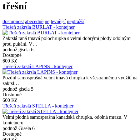
třešní
dostupnost
abecedně
nejlevnější
nejdražší
Třešeň zakrslá BURLAT - kontejner
Zakrslá raná tmavá polochrupka s velmi dobrými plody odolnými
proti pukání. V…
podnož gisela 6
Dostupné
600 Kč
Třešeň zakrslá LAPINS - kontejner
Pozdní samosprašná velmi tmavá chrupka k všestrannému využití na
zakrsl…
podnož gisela 5
Dostupné
600 Kč
Třešeň zakrslá STELLA - kontejner
Velmi plodná samosprašná kanadská chrupka, odolná mrazu. V
kontejneru
podnož Gisela 6
Dostupné
600 Kč