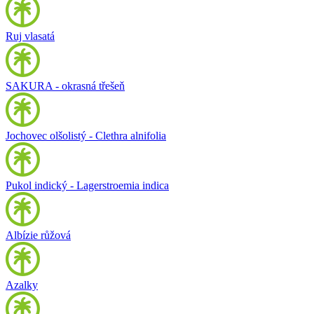
Ruj vlasatá
SAKURA - okrasná třešeň
Jochovec olšolistý - Clethra alnifolia
Pukol indický - Lagerstroemia indica
Albízie růžová
Azalky