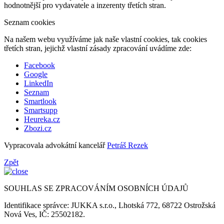
hodnotnější pro vydavatele a inzerenty třetích stran.
Seznam cookies
Na našem webu využíváme jak naše vlastní cookies, tak cookies
třetích stran, jejichž vlastní zásady zpracování uvádíme zde:
Facebook
Google
LinkedIn
Seznam
Smartlook
Smartsupp
Heureka.cz
Zbozi.cz
Vypracovala advokátní kancelář
Petráš Rezek
Zpět
SOUHLAS SE ZPRACOVÁNÍM OSOBNÍCH ÚDAJŮ
Identifikace správce: JUKKA s.r.o., Lhotská 772, 68722 Ostrožská
Nová Ves, IČ: 25502182.