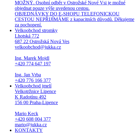
MOŽNÝ. Osobní odběr v Ostrožské Nové Vsi je možné
objednat pouze výše uvedenou cestou.
OBJEDNÁVKY DO E-SHOPU TELEFONICKOU
CESTOU NEPŘIJÍMÁME z kapacitních důvodů. Děkujeme
za pochopení.
Velkoobchod stromky
Lhotská 772
687 22 Ostrožská Nová Ves
velkoobchod@jukka.cz
Ing. Marek Mojdl
+420 774 647 197
Ing. Jan Vrba
+420 776 166 377
Velkoobchod jmelí
Velkotržnice Lipence
K Radotínu 492
156 00 Praha-Lipence
Mario Keck
+420 608 004 377
mario@jukka.cz
KONTAKTY