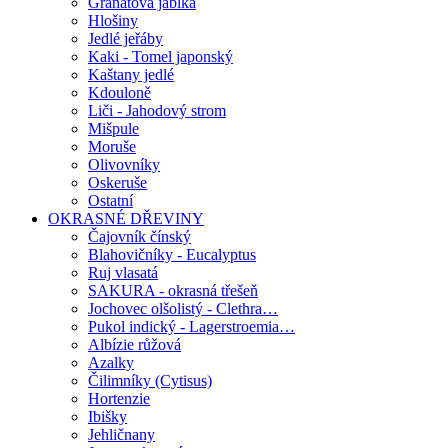
Granátová jablka
Hlošiny
Jedlé jeřáby
Kaki - Tomel japonský
Kaštany jedlé
Kdouloně
Liči - Jahodový strom
Mišpule
Moruše
Olivovníky
Oskeruše
Ostatní
OKRASNÉ DŘEVINY
Čajovník čínský
Blahovičníky - Eucalyptus
Ruj vlasatá
SAKURA - okrasná třešeň
Jochovec olšolistý - Clethra…
Pukol indický - Lagerstroemia…
Albízie růžová
Azalky
Čilimníky (Cytisus)
Hortenzie
Ibišky
Jehličnany