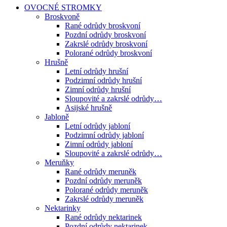
OVOCNÉ STROMKY
Broskvoně
Rané odrůdy broskvoní
Pozdní odrůdy broskvoní
Zakrslé odrůdy broskvoní
Polorané odrůdy broskvoní
Hrušně
Letní odrůdy hrušní
Podzimní odrůdy hrušní
Zimní odrůdy hrušní
Sloupovité a zakrslé odrůdy…
Asijské hrušně
Jabloně
Letní odrůdy jabloní
Podzimní odrůdy jabloní
Zimní odrůdy jabloní
Sloupovité a zakrslé odrůdy…
Meruňky
Rané odrůdy meruněk
Pozdní odrůdy meruněk
Polorané odrůdy meruněk
Zakrslé odrůdy meruněk
Nektarinky
Rané odrůdy nektarinek
Pozdní odrůdy nektarinek