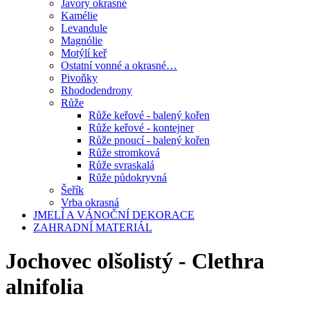
Javory okrasné
Kamélie
Levandule
Magnólie
Motýlí keř
Ostatní vonné a okrasné…
Pivoňky
Rhododendrony
Růže
Růže keřové - balený kořen
Růže keřové - kontejner
Růže pnoucí - balený kořen
Růže stromková
Růže svraskalá
Růže půdokryvná
Šeřík
Vrba okrasná
JMELÍ A VÁNOČNÍ DEKORACE
ZAHRADNÍ MATERIÁL
Jochovec olšolistý - Clethra
alnifolia