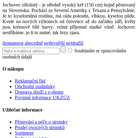
Jochovec olšolistý - je středně vysoký keř (150 cm) hojně pěstovaný
na Slovensku. Pochází ze Severní Ameriky z Texasu a Pensylvánie.
Je to kyselomilná rostlina, má ráda polostín, vlhkou, kyselou půdu.
Kvete na nových výhonech od července až do začátku září, květy
jsou krémově bílé barvy, velmi příjemné sladké vůně. Jochovec
nestříháme, je-li to nutné, tak brzy zjara.
dostupnost
abecedně
nejlevnější
nejdražší
Souhlasím se zpracováním
osobních údajů
O nákupu
Reklamační řád
Obchodní podmínky
Doprava zboží z e-shopu
Povinné informace UKZÚZ
Užitečné informace
Pěstování a péče o stromky
Prodej ovocných stromků
Sortiment