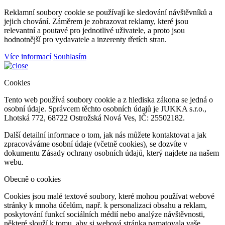
Reklamní soubory cookie se používají ke sledování návštěvníků a
jejich chování. Záměrem je zobrazovat reklamy, které jsou
relevantní a poutavé pro jednotlivé uživatele, a proto jsou
hodnotnější pro vydavatele a inzerenty třetích stran.
Více informací
Souhlasím
Cookies
Tento web používá soubory cookie a z hlediska zákona se jedná o
osobní údaje. Správcem těchto osobních údajů je JUKKA s.r.o.,
Lhotská 772, 68722 Ostrožská Nová Ves, IČ: 25502182.
Další detailní informace o tom, jak nás můžete kontaktovat a jak
zpracováváme osobní údaje (včetně cookies), se dozvíte v
dokumentu Zásady ochrany osobních údajů, který najdete na našem
webu.
Obecně o cookies
Cookies jsou malé textové soubory, které mohou používat webové
stránky k mnoha účelům, např. k personalizaci obsahu a reklam,
poskytování funkcí sociálních médií nebo analýze návštěvnosti,
některé slouží k tomu, aby si webová stránka pamatovala vaše