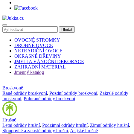
OVOCNÉ STROMKY
DROBNÉ OVOCE
NETRADIČNÍ OVOCE
OKRASNÉ DŘEVINY
JMELÍ A VÁNOČNÍ DEKORACE
ZAHRADNÍ MATERIÁL
Jmenný katalog
Broskvoně
Rané odrůdy broskvoní
,
Pozdní odrůdy broskvoní
,
Zakrslé odrůdy
broskvoní
,
Polorané odrůdy broskvoní
Hrušně
Letní odrůdy hrušní
,
Podzimní odrůdy hrušní
,
Zimní odrůdy hrušní
,
Sloupovité a zakrslé odrůdy hrušní
,
Asijské hrušně