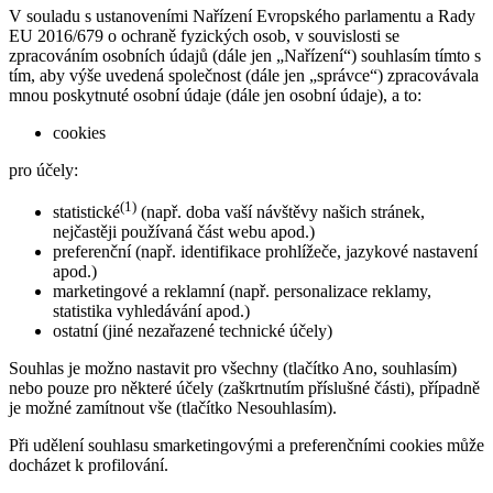
V souladu s ustanoveními Nařízení Evropského parlamentu a Rady
EU 2016/679 o ochraně fyzických osob, v souvislosti se
zpracováním osobních údajů (dále jen „Nařízení“) souhlasím tímto s
tím, aby výše uvedená společnost (dále jen „správce“) zpracovávala
mnou poskytnuté osobní údaje (dále jen osobní údaje), a to:
cookies
pro účely:
(1)
statistické
(např. doba vaší návštěvy našich stránek,
nejčastěji používaná část webu apod.)
preferenční (např. identifikace prohlížeče, jazykové nastavení
apod.)
marketingové a reklamní (např. personalizace reklamy,
statistika vyhledávání apod.)
ostatní (jiné nezařazené technické účely)
Souhlas je možno nastavit pro všechny (tlačítko Ano, souhlasím)
nebo pouze pro některé účely (zaškrtnutím příslušné části), případně
je možné zamítnout vše (tlačítko Nesouhlasím).
Při udělení souhlasu smarketingovými a preferenčními cookies může
docházet k profilování.