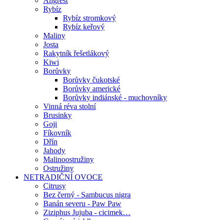
Angrešt
Rybíz
Rybíz stromkový
Rybíz keřový
Maliny
Josta
Rakytník řešetlákový
Kiwi
Borůvky
Borůvky čukotské
Borůvky americké
Borůvky indiánské - muchovníky
Vinná réva stolní
Brusinky
Goji
Fíkovník
Dřín
Jahody
Malinoostružiny
Ostružiny
NETRADIČNÍ OVOCE
Citrusy
Bez černý - Sambucus nigra
Banán severu - Paw Paw
Ziziphus Jujuba - cicimek…