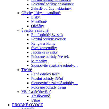
Polorané odrůdy nektarinek
Zakrslé odrůdy nektarinek
Ořechy, lísky a mandloně
Lísky
Mandloně
Ořešáky
Švestky a slivoně
Rané odrůdy švestek
Pozdní odrůdy švestek
Ryngle a blumy
Švestkomeruňky
Japonské švestky
Polorané odrůdy švestek
Mirabelky
Sloupovité a zakrslé odrůdy…
Třešně
Rané odrůdy třešní
Pozdní odrůdy třešní
Sloupovité a zakrslé odrůdy…
Polorané odrůdy třešní
Višně a třešňovišně
Třešňovišně
Višně
DROBNÉ OVOCE