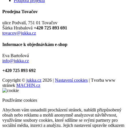
Podpora projektu
Prodejna Tovačov
ulice Podvalí, 751 01 Tovačov
Šárka Hrabalová
+420 725 893 691
tovacov@jukka.cz
Informace k objednávkám e-shop
Eva Bartošová
info@jukka.cz
+420 725 893 692
Copyright ©
jukka.cz
2026 |
Nastavení cookies
| Tvorba www
stránek
MACHIN.cz
Používáme cookies
Abychom vám usnadnili procházení stránek, nabídli přizpůsobený
obsah nebo reklamu a mohli anonymně analyzovat návštěvnost,
využíváme soubory cookies, které sdílíme se svými partnery pro
sociální média, inzerci a analýzu. Jejich nastavení upravíte odkazem