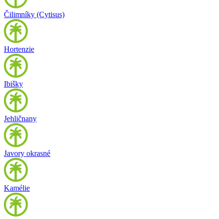
Čilimníky (Cytisus)
Hortenzie
Ibišky
Jehličnany
Javory okrasné
Kamélie