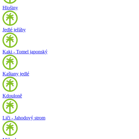
Hlošiny
Jedlé jeřáby
Kaki - Tomel japonský
Kaštany jedlé
Kdouloně
Liči - Jahodový strom