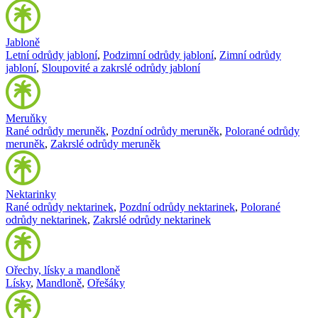
Jabloně
Letní odrůdy jabloní
,
Podzimní odrůdy jabloní
,
Zimní odrůdy
jabloní
,
Sloupovité a zakrslé odrůdy jabloní
Meruňky
Rané odrůdy meruněk
,
Pozdní odrůdy meruněk
,
Polorané odrůdy
meruněk
,
Zakrslé odrůdy meruněk
Nektarinky
Rané odrůdy nektarinek
,
Pozdní odrůdy nektarinek
,
Polorané
odrůdy nektarinek
,
Zakrslé odrůdy nektarinek
Ořechy, lísky a mandloně
Lísky
,
Mandloně
,
Ořešáky