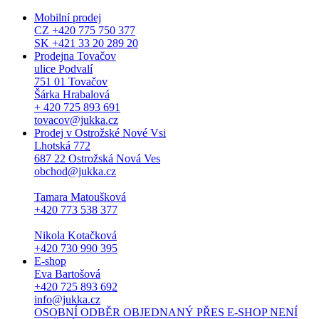
Mobilní prodej
CZ +420 775 750 377
SK +421 33 20 289 20
Prodejna Tovačov
ulice Podvalí
751 01 Tovačov
Šárka Hrabalová
+ 420 725 893 691
tovacov@jukka.cz
Prodej v Ostrožské Nové Vsi
Lhotská 772
687 22 Ostrožská Nová Ves
obchod@jukka.cz
Tamara Matoušková
+420 773 538 377
Nikola Kotačková
+420 730 990 395
E-shop
Eva Bartošová
+420 725 893 692
info@jukka.cz
OSOBNÍ ODBĚR OBJEDNANÝ PŘES E-SHOP NENÍ