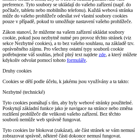
preference. Tyto soubory se ukládají do vašeho zařízení (např. do
počítače, tabletu nebo mobilního telefonu). Každá webová stránka
může do vašeho prohlížeče odesílat své vlastní soubory cookies
pouze v případě, pokud to umožňuje nastavení vašeho prohlížeče.
Zákon stanoví, že můžeme na vašem zařízení ukládat soubory
cookie, pokud jsou nezbytně nutné pro provoz těchto stránek (viz
sekce Nezbytné cookies), a to bez vašeho souhlasu, na základě tzv.
oprávněného zájmu. Pro všechny ostatní typy souborů cookie
potřebujeme váš souhlas, jehož plný text najdete
zde
, a který můžete
kdykoliv odvolat pomocí tohoto
formuláře
.
Druhy cookies
Cookies se dělí podle účelu, k jakému jsou využívány a ta takto:
Nezbytné (technické)
Tyto cookies pomáhají s tím, aby byly webové stránky použitelné.
Poskytují základní funkce jako je navigace na stránce nebo změna
rozlišení prohlížeče dle velikosti vašeho zařízení. Bez těchto
souborů nemůže web správně fungovat.
Tyto cookies lze blokovat (zakázat), ale část stránek se vám nemusí
zobrazovat správně, některé části dokonce nemusí fungovat.