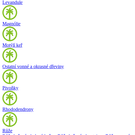
Levandule
Magnólie
Motýlí keř
Ostatní vonné a okrasné dřeviny
Pivoňky
Rhododendrony
Růže