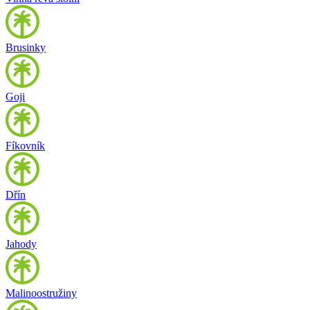
Brusinky
Goji
Fíkovník
Dřín
Jahody
Malinoostružiny