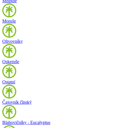
Mišpule
Moruše
Olivovníky
Oskeruše
Ostatní
Čajovník čínský
Blahovičníky - Eucalyptus