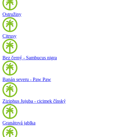
Ostružiny
Citrusy
Bez černý - Sambucus nigra
Banán severu - Paw Paw
Ziziphus Jujuba - cicimek čínský
Granátová jablka