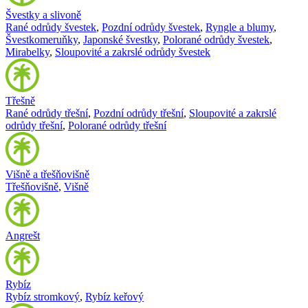
Švestky a slivoně
Rané odrůdy švestek
,
Pozdní odrůdy švestek
,
Ryngle a blumy
,
Švestkomeruňky
,
Japonské švestky
,
Polorané odrůdy švestek
,
Mirabelky
,
Sloupovité a zakrslé odrůdy švestek
Třešně
Rané odrůdy třešní
,
Pozdní odrůdy třešní
,
Sloupovité a zakrslé
odrůdy třešní
,
Polorané odrůdy třešní
Višně a třešňovišně
Třešňovišně
,
Višně
Angrešt
Rybíz
Rybíz stromkový
,
Rybíz keřový