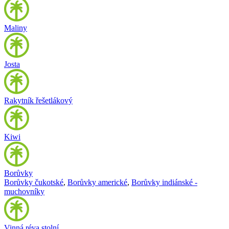
Maliny
Josta
Rakytník řešetlákový
Kiwi
Borůvky
Borůvky čukotské
,
Borůvky americké
,
Borůvky indiánské -
muchovníky
Vinná réva stolní