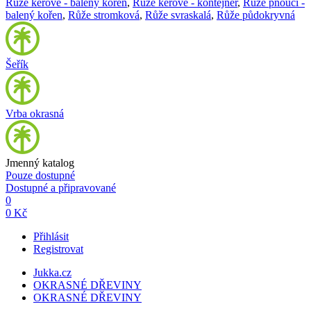
Růže keřové - balený kořen
,
Růže keřové - kontejner
,
Růže pnoucí -
balený kořen
,
Růže stromková
,
Růže svraskalá
,
Růže půdokryvná
Šeřík
Vrba okrasná
Jmenný katalog
Pouze dostupné
Dostupné a připravované
0
0 Kč
Přihlásit
Registrovat
Jukka.cz
OKRASNÉ DŘEVINY
OKRASNÉ DŘEVINY