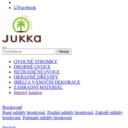
OVOCNÉ STROMKY
DROBNÉ OVOCE
NETRADIČNÍ OVOCE
OKRASNÉ DŘEVINY
JMELÍ A VÁNOČNÍ DEKORACE
ZAHRADNÍ MATERIÁL
Jmenný katalog
Broskvoně
Rané odrůdy broskvoní
,
Pozdní odrůdy broskvoní
,
Zakrslé odrůdy
broskvoní
,
Polorané odrůdy broskvoní
Hrušně