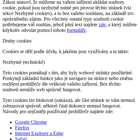
Zákon stanoví, že můžeme na vašem zařízení ukládat soubory
cookie, pokud jsou nezbytně nutné pro provoz těchto stránek (viz
sekce Nezbytné cookies), a to bez vašeho souhlasu, na základě tzv.
oprávněného zájmu. Pro všechny ostatní typy souborů cookie
potřebujeme váš souhlas, jehož plný text najdete
zde
, a který můžete
kdykoliv odvolat pomocí tohoto
formuláře
.
Druhy cookies
Cookies se dělí podle účelu, k jakému jsou využívány a ta takto:
Nezbytné (technické)
Tyto cookies pomáhají s tím, aby byly webové stránky použitelné.
Poskytují základní funkce jako je navigace na stránce nebo změna
rozlišení prohlížeče dle velikosti vašeho zařízení. Bez těchto
souborů nemůže web správně fungovat.
Tyto cookies lze blokovat (zakázat), ale část stránek se vám nemusí
zobrazovat správně, některé části dokonce nemusí fungovat.
Návody pro nejčastěji používané prohlížeče najdete zde:
Google Chrome
Firefox
Internet Explorer a Edge
Safari