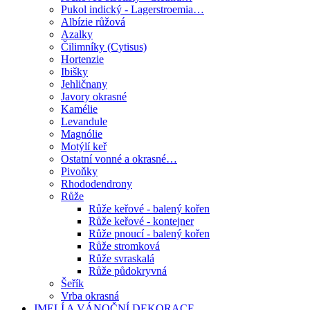
Pukol indický - Lagerstroemia…
Albízie růžová
Azalky
Čilimníky (Cytisus)
Hortenzie
Ibišky
Jehličnany
Javory okrasné
Kamélie
Levandule
Magnólie
Motýlí keř
Ostatní vonné a okrasné…
Pivoňky
Rhododendrony
Růže
Růže keřové - balený kořen
Růže keřové - kontejner
Růže pnoucí - balený kořen
Růže stromková
Růže svraskalá
Růže půdokryvná
Šeřík
Vrba okrasná
JMELÍ A VÁNOČNÍ DEKORACE