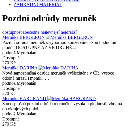
ZAHRADNÍ MATERIÁL
Pozdní odrůdy meruněk
dostupnost
abecedně
nejlevnější
nejdražší
Meruňka BERGERON
Pozdní odrůda meruněk s výbornou konzervárenskou hodnotou
plodů DOSTUPNÉ AŽ VE DRUHÉ…
podnož Myrobalán
Dostupné
270 Kč
Meruňka DARINA
Nová samosprašná odrůda meruněk vyšlechtěna v ČR, vysoce
odolná mrazu i monilii …
podnož Myrobalán
Dostupné
270 Kč
Meruňka HARGRAND
Samosprašná pozdní odrůda meruněk s vysokou plodností, vhodná
do okrajových poloh
podnož Myrobalán
Dostupné
270 Kč