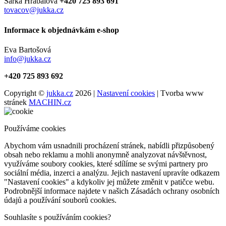
Šárka Hrabalová
+420 725 893 691
tovacov@jukka.cz
Informace k objednávkám e-shop
Eva Bartošová
info@jukka.cz
+420 725 893 692
Copyright ©
jukka.cz
2026 |
Nastavení cookies
| Tvorba www
stránek
MACHIN.cz
Používáme cookies
Abychom vám usnadnili procházení stránek, nabídli přizpůsobený
obsah nebo reklamu a mohli anonymně analyzovat návštěvnost,
využíváme soubory cookies, které sdílíme se svými partnery pro
sociální média, inzerci a analýzu. Jejich nastavení upravíte odkazem
"Nastavení cookies" a kdykoliv jej můžete změnit v patičce webu.
Podrobnější informace najdete v našich Zásadách ochrany osobních
údajů a používání souborů cookies.
Souhlasíte s používáním cookies?