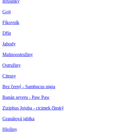
Brusinky
Goji
Fíkovník
Dřín
Jahody
Malinoostružiny
Ostružiny
Citrusy
Bez černý - Sambucus nigra
Banán severu - Paw Paw
Ziziphus Jujuba - cicimek čínský
Granátová jablka
Hlošiny