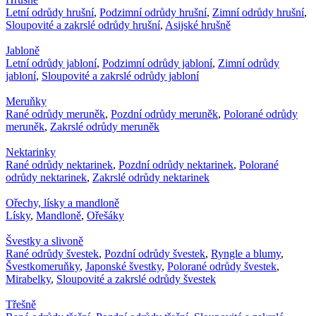
Letní odrůdy hrušní
,
Podzimní odrůdy hrušní
,
Zimní odrůdy hrušní
,
Sloupovité a zakrslé odrůdy hrušní
,
Asijské hrušně
Jabloně
Letní odrůdy jabloní
,
Podzimní odrůdy jabloní
,
Zimní odrůdy
jabloní
,
Sloupovité a zakrslé odrůdy jabloní
Meruňky
Rané odrůdy meruněk
,
Pozdní odrůdy meruněk
,
Polorané odrůdy
meruněk
,
Zakrslé odrůdy meruněk
Nektarinky
Rané odrůdy nektarinek
,
Pozdní odrůdy nektarinek
,
Polorané
odrůdy nektarinek
,
Zakrslé odrůdy nektarinek
Ořechy, lísky a mandloně
Lísky
,
Mandloně
,
Ořešáky
Švestky a slivoně
Rané odrůdy švestek
,
Pozdní odrůdy švestek
,
Ryngle a blumy
,
Švestkomeruňky
,
Japonské švestky
,
Polorané odrůdy švestek
,
Mirabelky
,
Sloupovité a zakrslé odrůdy švestek
Třešně