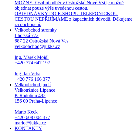
MOŽNÝ. Osobní odběr v Ostrožské Nové Vsi je možné
objednat pouze výše uvedenou cestou.
OBJEDNÁVKY DO E-SHOPU TELEFONICKOU
CESTOU NEPŘIJÍMÁME z kapacitních důvodů. Děkujeme
za pochopení.
Velkoobchod stromky
Lhotská 772
687 22 Ostrožská Nová Ves
velkoobchod@jukka.cz
Ing. Marek Mojdl
+420 774 647 197
Ing. Jan Vrba
+420 776 166 377
Velkoobchod jmelí
Velkotržnice Lipence
K Radotínu 492
156 00 Praha-Lipence
Mario Keck
+420 608 004 377
mario@jukka.cz
KONTAKTY