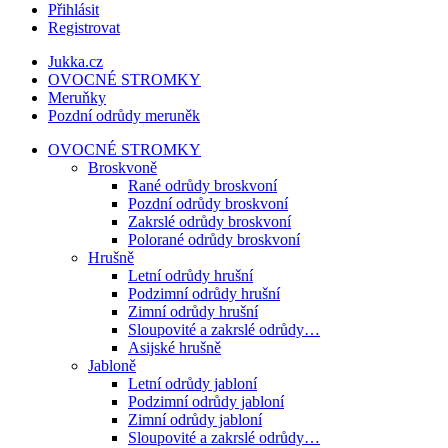
Přihlásit
Registrovat
Jukka.cz
OVOCNÉ STROMKY
Meruňky
Pozdní odrůdy meruněk
OVOCNÉ STROMKY
Broskvoně
Rané odrůdy broskvoní
Pozdní odrůdy broskvoní
Zakrslé odrůdy broskvoní
Polorané odrůdy broskvoní
Hrušně
Letní odrůdy hrušní
Podzimní odrůdy hrušní
Zimní odrůdy hrušní
Sloupovité a zakrslé odrůdy…
Asijské hrušně
Jabloně
Letní odrůdy jabloní
Podzimní odrůdy jabloní
Zimní odrůdy jabloní
Sloupovité a zakrslé odrůdy…