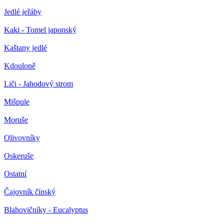
Jedlé jeřáby
Kaki - Tomel japonský
Kaštany jedlé
Kdouloně
Liči - Jahodový strom
Mišpule
Moruše
Olivovníky
Oskeruše
Ostatní
Čajovník čínský
Blahovičníky - Eucalyptus