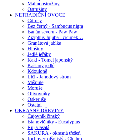
Malinoostružiny
Ostružiny
NETRADIČNÍ OVOCE
Citrusy
Bez černý - Sambucus nigra
Banán severu - Paw Paw
Ziziphus Jujuba - cicimek…
Granátová jablka
Hlošiny
Jedlé jeřáby
Kaki - Tomel japonský
Kaštany jedlé
Kdouloně
Liči - Jahodový strom
Mišpule
Moruše
Olivovníky
Oskeruše
Ostatní
OKRASNÉ DŘEVINY
Čajovník čínský
Blahovičníky - Eucalyptus
Ruj vlasatá
SAKURA - okrasná třešeň
Jochovec olšolistý - Clethra…