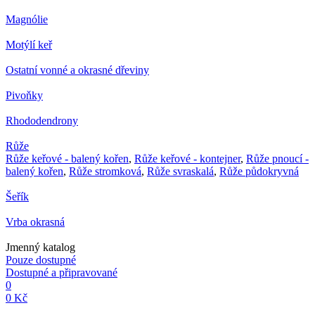
Magnólie
Motýlí keř
Ostatní vonné a okrasné dřeviny
Pivoňky
Rhododendrony
Růže
Růže keřové - balený kořen
,
Růže keřové - kontejner
,
Růže pnoucí -
balený kořen
,
Růže stromková
,
Růže svraskalá
,
Růže půdokryvná
Šeřík
Vrba okrasná
Jmenný katalog
Pouze dostupné
Dostupné a připravované
0
0 Kč