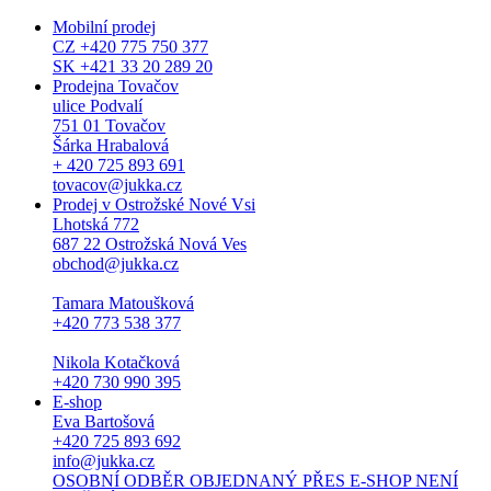
Mobilní prodej
CZ +420 775 750 377
SK +421 33 20 289 20
Prodejna Tovačov
ulice Podvalí
751 01 Tovačov
Šárka Hrabalová
+ 420 725 893 691
tovacov@jukka.cz
Prodej v Ostrožské Nové Vsi
Lhotská 772
687 22 Ostrožská Nová Ves
obchod@jukka.cz
Tamara Matoušková
+420 773 538 377
Nikola Kotačková
+420 730 990 395
E-shop
Eva Bartošová
+420 725 893 692
info@jukka.cz
OSOBNÍ ODBĚR OBJEDNANÝ PŘES E-SHOP NENÍ