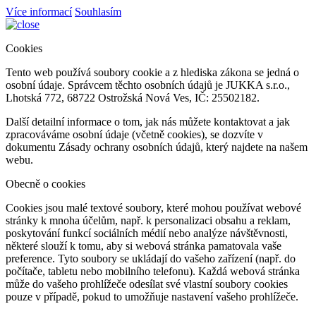
Více informací
Souhlasím
Cookies
Tento web používá soubory cookie a z hlediska zákona se jedná o
osobní údaje. Správcem těchto osobních údajů je JUKKA s.r.o.,
Lhotská 772, 68722 Ostrožská Nová Ves, IČ: 25502182.
Další detailní informace o tom, jak nás můžete kontaktovat a jak
zpracováváme osobní údaje (včetně cookies), se dozvíte v
dokumentu Zásady ochrany osobních údajů, který najdete na našem
webu.
Obecně o cookies
Cookies jsou malé textové soubory, které mohou používat webové
stránky k mnoha účelům, např. k personalizaci obsahu a reklam,
poskytování funkcí sociálních médií nebo analýze návštěvnosti,
některé slouží k tomu, aby si webová stránka pamatovala vaše
preference. Tyto soubory se ukládají do vašeho zařízení (např. do
počítače, tabletu nebo mobilního telefonu). Každá webová stránka
může do vašeho prohlížeče odesílat své vlastní soubory cookies
pouze v případě, pokud to umožňuje nastavení vašeho prohlížeče.