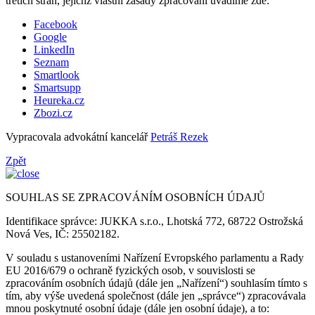
třetích stran, jejichž vlastní zásady zpracování uvádíme zde:
Facebook
Google
LinkedIn
Seznam
Smartlook
Smartsupp
Heureka.cz
Zbozi.cz
Vypracovala advokátní kancelář
Petráš Rezek
Zpět
SOUHLAS SE ZPRACOVÁNÍM OSOBNÍCH ÚDAJŮ
Identifikace správce: JUKKA s.r.o., Lhotská 772, 68722 Ostrožská
Nová Ves, IČ: 25502182.
V souladu s ustanoveními Nařízení Evropského parlamentu a Rady
EU 2016/679 o ochraně fyzických osob, v souvislosti se
zpracováním osobních údajů (dále jen „Nařízení“) souhlasím tímto s
tím, aby výše uvedená společnost (dále jen „správce“) zpracovávala
mnou poskytnuté osobní údaje (dále jen osobní údaje), a to: