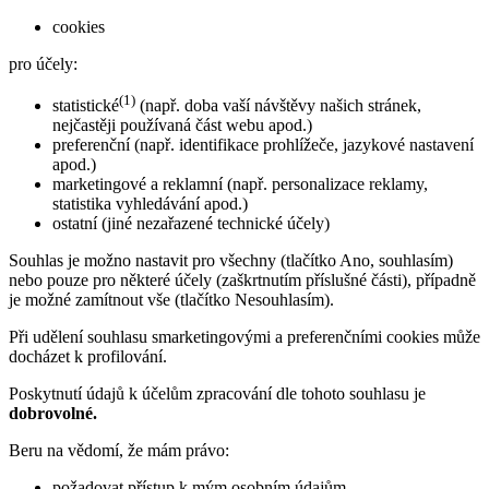
cookies
pro účely:
(1)
statistické
(např. doba vaší návštěvy našich stránek,
nejčastěji používaná část webu apod.)
preferenční (např. identifikace prohlížeče, jazykové nastavení
apod.)
marketingové a reklamní (např. personalizace reklamy,
statistika vyhledávání apod.)
ostatní (jiné nezařazené technické účely)
Souhlas je možno nastavit pro všechny (tlačítko Ano, souhlasím)
nebo pouze pro některé účely (zaškrtnutím příslušné části), případně
je možné zamítnout vše (tlačítko Nesouhlasím).
Při udělení souhlasu smarketingovými a preferenčními cookies může
docházet k profilování.
Poskytnutí údajů k účelům zpracování dle tohoto souhlasu je
dobrovolné.
Beru na vědomí, že mám právo:
požadovat přístup k mým osobním údajům,