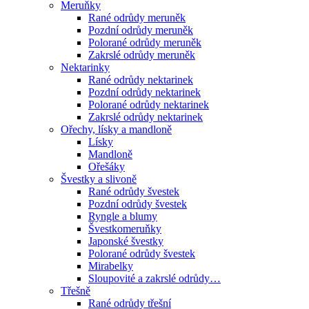
Meruňky
Rané odrůdy meruněk
Pozdní odrůdy meruněk
Polorané odrůdy meruněk
Zakrslé odrůdy meruněk
Nektarinky
Rané odrůdy nektarinek
Pozdní odrůdy nektarinek
Polorané odrůdy nektarinek
Zakrslé odrůdy nektarinek
Ořechy, lísky a mandloně
Lísky
Mandloně
Ořešáky
Švestky a slivoně
Rané odrůdy švestek
Pozdní odrůdy švestek
Ryngle a blumy
Švestkomeruňky
Japonské švestky
Polorané odrůdy švestek
Mirabelky
Sloupovité a zakrslé odrůdy…
Třešně
Rané odrůdy třešní