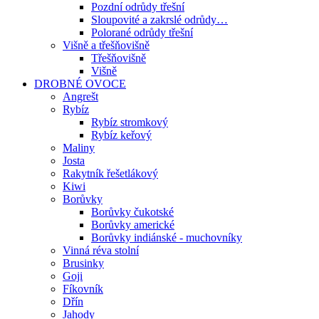
Pozdní odrůdy třešní
Sloupovité a zakrslé odrůdy…
Polorané odrůdy třešní
Višně a třešňovišně
Třešňovišně
Višně
DROBNÉ OVOCE
Angrešt
Rybíz
Rybíz stromkový
Rybíz keřový
Maliny
Josta
Rakytník řešetlákový
Kiwi
Borůvky
Borůvky čukotské
Borůvky americké
Borůvky indiánské - muchovníky
Vinná réva stolní
Brusinky
Goji
Fíkovník
Dřín
Jahody