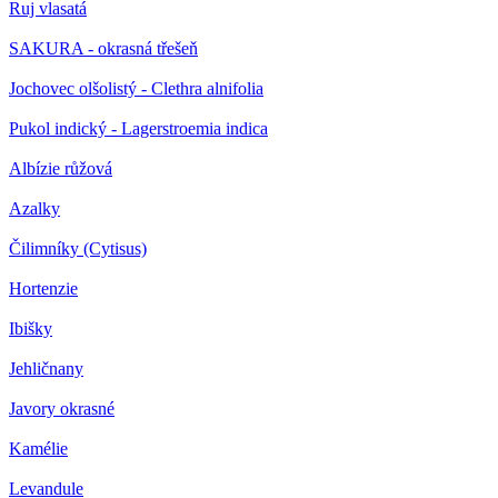
Ruj vlasatá
SAKURA - okrasná třešeň
Jochovec olšolistý - Clethra alnifolia
Pukol indický - Lagerstroemia indica
Albízie růžová
Azalky
Čilimníky (Cytisus)
Hortenzie
Ibišky
Jehličnany
Javory okrasné
Kamélie
Levandule