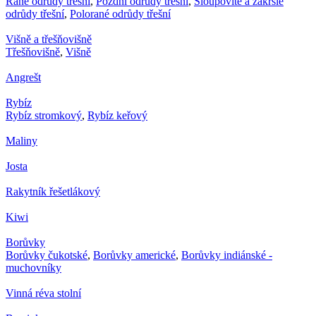
Rané odrůdy třešní
,
Pozdní odrůdy třešní
,
Sloupovité a zakrslé
odrůdy třešní
,
Polorané odrůdy třešní
Višně a třešňovišně
Třešňovišně
,
Višně
Angrešt
Rybíz
Rybíz stromkový
,
Rybíz keřový
Maliny
Josta
Rakytník řešetlákový
Kiwi
Borůvky
Borůvky čukotské
,
Borůvky americké
,
Borůvky indiánské -
muchovníky
Vinná réva stolní