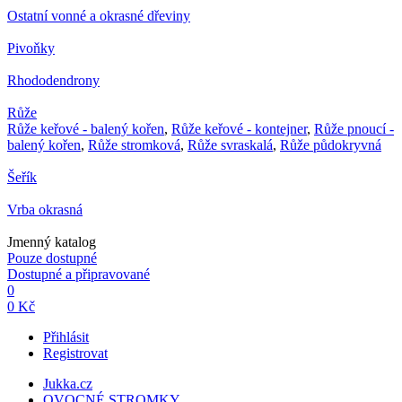
Ostatní vonné a okrasné dřeviny
Pivoňky
Rhododendrony
Růže
Růže keřové - balený kořen
,
Růže keřové - kontejner
,
Růže pnoucí -
balený kořen
,
Růže stromková
,
Růže svraskalá
,
Růže půdokryvná
Šeřík
Vrba okrasná
Jmenný katalog
Pouze dostupné
Dostupné a připravované
0
0 Kč
Přihlásit
Registrovat
Jukka.cz
OVOCNÉ STROMKY