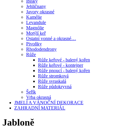
Ibišky
Jehličnany
Javory okrasné
Kamélie
Levandule
Magnólie
Motýlí keř
Ostatní vonné a okrasné…
Pivoňky
Rhododendrony
Růže
Růže keřové - balený kořen
Růže keřové - kontejner
Růže pnoucí - balený kořen
Růže stromková
Růže svraskalá
Růže půdokryvná
Šeřík
Vrba okrasná
JMELÍ A VÁNOČNÍ DEKORACE
ZAHRADNÍ MATERIÁL
Jabloně