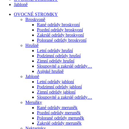
Jabloně
OVOCNÉ STROMKY
Broskvoně
Rané odrůdy broskvoní
Pozdní odrůdy broskvoní
Zakrslé odrůdy broskvoní
Polorané odrůdy broskvoní
Hrušně
Letní odrůdy hrušní
Podzimní odrůdy hrušní
Zimní odrůdy hrušní
Sloupovité a zakrslé odrůdy…
Asijské hrušně
Jabloně
Letní odrůdy jabloní
Podzimní odrůdy jabloní
Zimní odrůdy jabloní
Sloupovité a zakrslé odrůdy…
Meruňky
Rané odrůdy meruněk
Pozdní odrůdy meruněk
Polorané odrůdy meruněk
Zakrslé odrůdy meruněk
Nektarinky