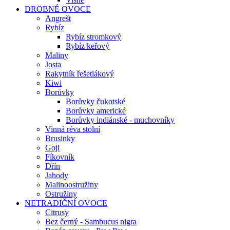
DROBNÉ OVOCE
Angrešt
Rybíz
Rybíz stromkový
Rybíz keřový
Maliny
Josta
Rakytník řešetlákový
Kiwi
Borůvky
Borůvky čukotské
Borůvky americké
Borůvky indiánské - muchovníky
Vinná réva stolní
Brusinky
Goji
Fíkovník
Dřín
Jahody
Malinoostružiny
Ostružiny
NETRADIČNÍ OVOCE
Citrusy
Bez černý - Sambucus nigra