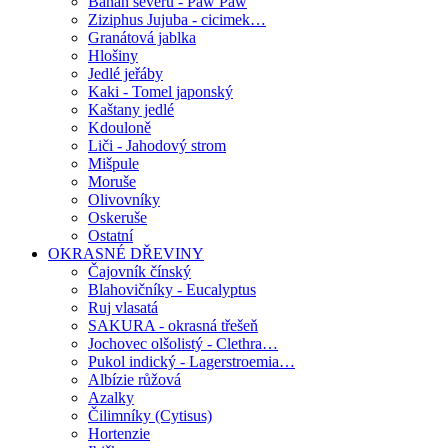
Banán severu - Paw Paw
Ziziphus Jujuba - cicimek…
Granátová jablka
Hlošiny
Jedlé jeřáby
Kaki - Tomel japonský
Kaštany jedlé
Kdouloně
Liči - Jahodový strom
Mišpule
Moruše
Olivovníky
Oskeruše
Ostatní
OKRASNÉ DŘEVINY
Čajovník čínský
Blahovičníky - Eucalyptus
Ruj vlasatá
SAKURA - okrasná třešeň
Jochovec olšolistý - Clethra…
Pukol indický - Lagerstroemia…
Albízie růžová
Azalky
Čilimníky (Cytisus)
Hortenzie