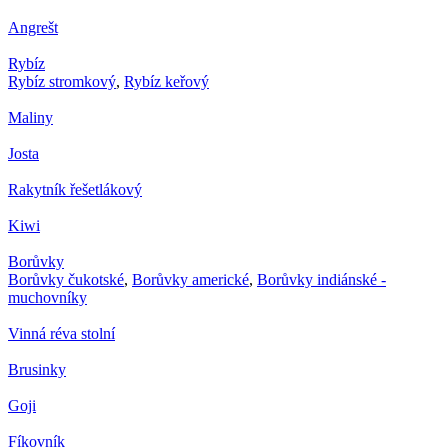
Angrešt
Rybíz
Rybíz stromkový
,
Rybíz keřový
Maliny
Josta
Rakytník řešetlákový
Kiwi
Borůvky
Borůvky čukotské
,
Borůvky americké
,
Borůvky indiánské -
muchovníky
Vinná réva stolní
Brusinky
Goji
Fíkovník