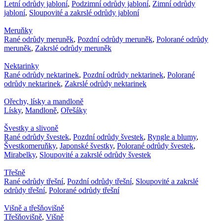
Letní odrůdy jabloní
,
Podzimní odrůdy jabloní
,
Zimní odrůdy
jabloní
,
Sloupovité a zakrslé odrůdy jabloní
Meruňky
Rané odrůdy meruněk
,
Pozdní odrůdy meruněk
,
Polorané odrůdy
meruněk
,
Zakrslé odrůdy meruněk
Nektarinky
Rané odrůdy nektarinek
,
Pozdní odrůdy nektarinek
,
Polorané
odrůdy nektarinek
,
Zakrslé odrůdy nektarinek
Ořechy, lísky a mandloně
Lísky
,
Mandloně
,
Ořešáky
Švestky a slivoně
Rané odrůdy švestek
,
Pozdní odrůdy švestek
,
Ryngle a blumy
,
Švestkomeruňky
,
Japonské švestky
,
Polorané odrůdy švestek
,
Mirabelky
,
Sloupovité a zakrslé odrůdy švestek
Třešně
Rané odrůdy třešní
,
Pozdní odrůdy třešní
,
Sloupovité a zakrslé
odrůdy třešní
,
Polorané odrůdy třešní
Višně a třešňovišně
Třešňovišně
,
Višně