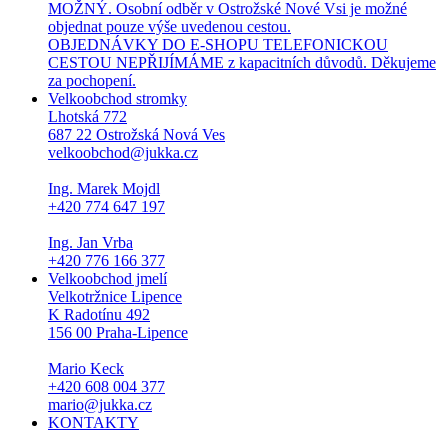
MOŽNÝ. Osobní odběr v Ostrožské Nové Vsi je možné
objednat pouze výše uvedenou cestou.
OBJEDNÁVKY DO E-SHOPU TELEFONICKOU
CESTOU NEPŘIJÍMÁME z kapacitních důvodů. Děkujeme
za pochopení.
Velkoobchod stromky
Lhotská 772
687 22 Ostrožská Nová Ves
velkoobchod@jukka.cz
Ing. Marek Mojdl
+420 774 647 197
Ing. Jan Vrba
+420 776 166 377
Velkoobchod jmelí
Velkotržnice Lipence
K Radotínu 492
156 00 Praha-Lipence
Mario Keck
+420 608 004 377
mario@jukka.cz
KONTAKTY