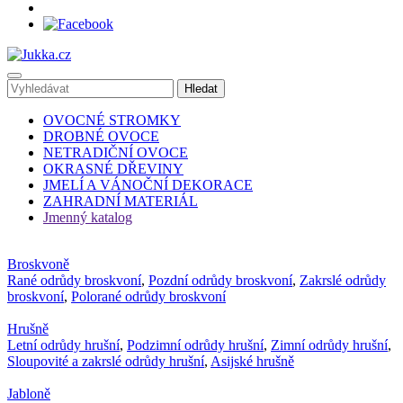
OVOCNÉ STROMKY
DROBNÉ OVOCE
NETRADIČNÍ OVOCE
OKRASNÉ DŘEVINY
JMELÍ A VÁNOČNÍ DEKORACE
ZAHRADNÍ MATERIÁL
Jmenný katalog
Broskvoně
Rané odrůdy broskvoní
,
Pozdní odrůdy broskvoní
,
Zakrslé odrůdy
broskvoní
,
Polorané odrůdy broskvoní
Hrušně
Letní odrůdy hrušní
,
Podzimní odrůdy hrušní
,
Zimní odrůdy hrušní
,
Sloupovité a zakrslé odrůdy hrušní
,
Asijské hrušně
Jabloně