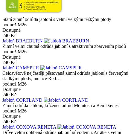
Stará zimní odrůda jabloní s velmi velkými těžkými plody
podnož M26
Dostupné
240 Kč
Jabloň BRAEBURN
Zimní velmi chutná odrůda jabloní s atraktivním zbarvením plodů
podnož M26
Dostupné
240 Kč
Jabloň CAMSPUR
Celosvětově nejčastěji pěstovaná zimní odrůda jabloní s červenými
sladkými plody, mutace Red…
podnož M26
Dostupné
240 Kč
Jabloň CORTLAND
Zimní odrůda jabloní, kříženec odrůd McIntosh a Ben Davies
podnož M26
Dostupné
240 Kč
Jabloň COXOVA RENETA
Dříve velmi oblíbená odrůda jabloní původem z Anglie s velmi