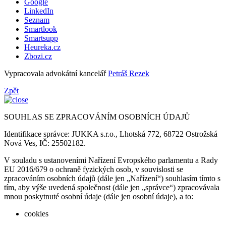
Google
LinkedIn
Seznam
Smartlook
Smartsupp
Heureka.cz
Zbozi.cz
Vypracovala advokátní kancelář
Petráš Rezek
Zpět
SOUHLAS SE ZPRACOVÁNÍM OSOBNÍCH ÚDAJŮ
Identifikace správce: JUKKA s.r.o., Lhotská 772, 68722 Ostrožská
Nová Ves, IČ: 25502182.
V souladu s ustanoveními Nařízení Evropského parlamentu a Rady
EU 2016/679 o ochraně fyzických osob, v souvislosti se
zpracováním osobních údajů (dále jen „Nařízení“) souhlasím tímto s
tím, aby výše uvedená společnost (dále jen „správce“) zpracovávala
mnou poskytnuté osobní údaje (dále jen osobní údaje), a to:
cookies