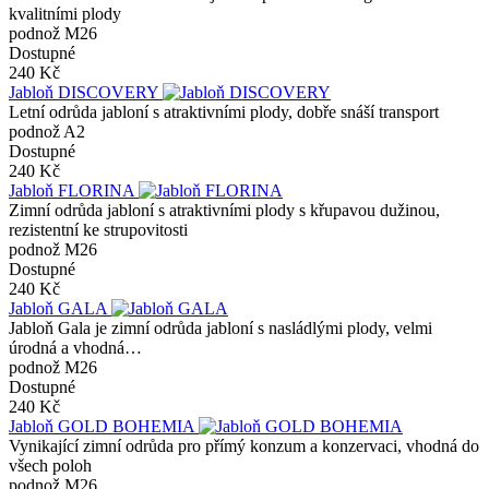
kvalitními plody
podnož M26
Dostupné
240 Kč
Jabloň DISCOVERY
Letní odrůda jabloní s atraktivními plody, dobře snáší transport
podnož A2
Dostupné
240 Kč
Jabloň FLORINA
Zimní odrůda jabloní s atraktivními plody s křupavou dužinou,
rezistentní ke strupovitosti
podnož M26
Dostupné
240 Kč
Jabloň GALA
Jabloň Gala je zimní odrůda jabloní s nasládlými plody, velmi
úrodná a vhodná…
podnož M26
Dostupné
240 Kč
Jabloň GOLD BOHEMIA
Vynikající zimní odrůda pro přímý konzum a konzervaci, vhodná do
všech poloh
podnož M26