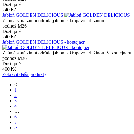
Dostupné
240 Kč
Jabloň GOLDEN DELICIOUS
Známá stará zimní odrůda jabloní s křupavou dužinou
podnož M26
Dostupné
240 Kč
Jabloň GOLDEN DELICIOUS - kontejner
Známá stará zimní odrůda jabloní s křupavou dužinou. V kontejneru
podnož M26
Dostupné
400 Kč
Zobrazit další produkty
<
1
2
3
4
…
6
7
>