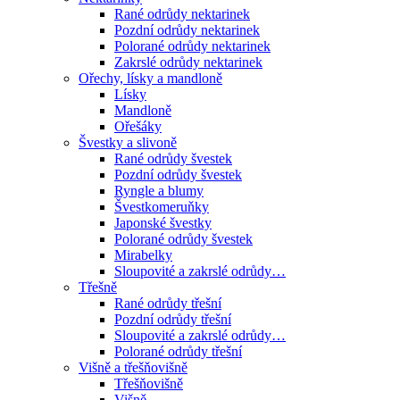
Rané odrůdy nektarinek
Pozdní odrůdy nektarinek
Polorané odrůdy nektarinek
Zakrslé odrůdy nektarinek
Ořechy, lísky a mandloně
Lísky
Mandloně
Ořešáky
Švestky a slivoně
Rané odrůdy švestek
Pozdní odrůdy švestek
Ryngle a blumy
Švestkomeruňky
Japonské švestky
Polorané odrůdy švestek
Mirabelky
Sloupovité a zakrslé odrůdy…
Třešně
Rané odrůdy třešní
Pozdní odrůdy třešní
Sloupovité a zakrslé odrůdy…
Polorané odrůdy třešní
Višně a třešňovišně
Třešňovišně
Višně