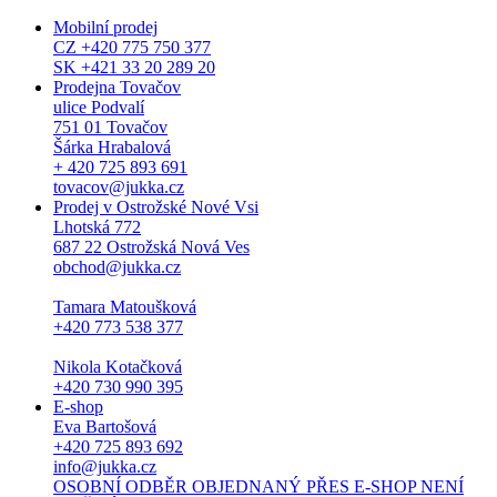
Mobilní prodej
CZ +420 775 750 377
SK +421 33 20 289 20
Prodejna Tovačov
ulice Podvalí
751 01 Tovačov
Šárka Hrabalová
+ 420 725 893 691
tovacov@jukka.cz
Prodej v Ostrožské Nové Vsi
Lhotská 772
687 22 Ostrožská Nová Ves
obchod@jukka.cz
Tamara Matoušková
+420 773 538 377
Nikola Kotačková
+420 730 990 395
E-shop
Eva Bartošová
+420 725 893 692
info@jukka.cz
OSOBNÍ ODBĚR OBJEDNANÝ PŘES E-SHOP NENÍ