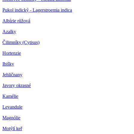
Pukol indický - Lagerstroemia indica
Albízie růžová
Azalky
Čilimníky (Cytisus)
Hortenzie
Ibišky
Jehličnany
Javory okrasné
Kamélie
Levandule
Magnólie
Motýlí keř