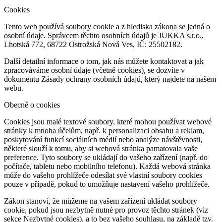
Cookies
Tento web používá soubory cookie a z hlediska zákona se jedná o
osobní údaje. Správcem těchto osobních údajů je JUKKA s.r.o.,
Lhotská 772, 68722 Ostrožská Nová Ves, IČ: 25502182.
Další detailní informace o tom, jak nás můžete kontaktovat a jak
zpracováváme osobní údaje (včetně cookies), se dozvíte v
dokumentu Zásady ochrany osobních údajů, který najdete na našem
webu.
Obecně o cookies
Cookies jsou malé textové soubory, které mohou používat webové
stránky k mnoha účelům, např. k personalizaci obsahu a reklam,
poskytování funkcí sociálních médií nebo analýze návštěvnosti,
některé slouží k tomu, aby si webová stránka pamatovala vaše
preference. Tyto soubory se ukládají do vašeho zařízení (např. do
počítače, tabletu nebo mobilního telefonu). Každá webová stránka
může do vašeho prohlížeče odesílat své vlastní soubory cookies
pouze v případě, pokud to umožňuje nastavení vašeho prohlížeče.
Zákon stanoví, že můžeme na vašem zařízení ukládat soubory
cookie, pokud jsou nezbytně nutné pro provoz těchto stránek (viz
sekce Nezbytné cookies), a to bez vašeho souhlasu, na základě tzv.