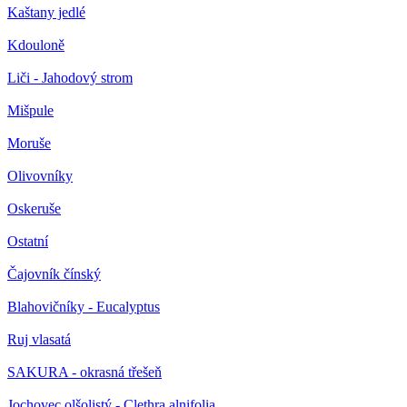
Kaštany jedlé
Kdouloně
Liči - Jahodový strom
Mišpule
Moruše
Olivovníky
Oskeruše
Ostatní
Čajovník čínský
Blahovičníky - Eucalyptus
Ruj vlasatá
SAKURA - okrasná třešeň
Jochovec olšolistý - Clethra alnifolia