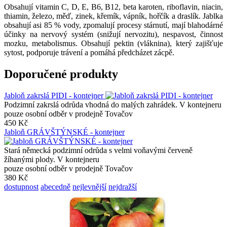
Obsahují vitamin C, D, E, B6, B12, beta karoten, riboflavin, niacin,
thiamin, železo, měď, zinek, křemík, vápník, hořčík a draslík. Jablka
obsahují asi 85 % vody, zpomalují procesy stárnutí, mají blahodárné
účinky na nervový systém (snižují nervozitu), nespavost, činnost
mozku, metabolismus. Obsahují pektin (vláknina), který zajišťuje
sytost, podporuje trávení a pomáhá předcházet zácpě.
Doporučené produkty
Jabloň zakrslá PIDI - kontejner
Podzimní zakrslá odrůda vhodná do malých zahrádek. V kontejneru
pouze osobní odběr v prodejně Tovačov
450 Kč
Jabloň GRÁVŠTÝNSKÉ - kontejner
Stará německá podzimní odrůda s velmi voňavými červeně
žíhanými plody. V kontejneru
pouze osobní odběr v prodejně Tovačov
380 Kč
dostupnost
abecedně
nejlevnější
nejdražší