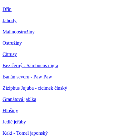
Dřín
Jahody
Malinoostružiny
Ostružiny
Citrusy
Bez černý - Sambucus nigra
Banán severu - Paw Paw
Ziziphus Jujuba - cicimek čínský
Granátová jablka
Hlošiny
Jedlé jeřáby
Kaki - Tomel japonský