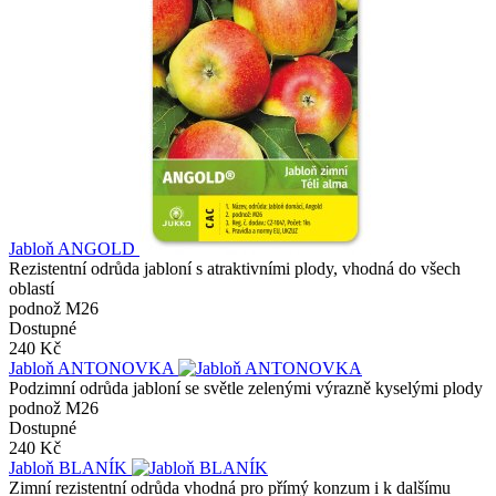
Jabloň ANGOLD
Rezistentní odrůda jabloní s atraktivními plody, vhodná do všech
oblastí
podnož M26
Dostupné
240 Kč
Jabloň ANTONOVKA
Podzimní odrůda jabloní se světle zelenými výrazně kyselými plody
podnož M26
Dostupné
240 Kč
Jabloň BLANÍK
Zimní rezistentní odrůda vhodná pro přímý konzum i k dalšímu