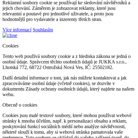
Reklamní soubory cookie se používají ke sledování návštěvníků a
jejich chování. Záměrem je zobrazovat reklamy, které jsou
relevantní a poutavé pro jednotlivé uživatele, a proto jsou
hodnotnější pro vydavatele a inzerenty třetích stran.
Více informací
Souhlasím
Cookies
Tento web používá soubory cookie a z hlediska zákona se jedná o
osobní údaje. Správcem těchto osobních údajů je JUKKA s.r.o.,
Lhotská 772, 68722 Ostrožská Nová Ves, IČ: 25502182.
Další detailní informace o tom, jak nás můžete kontaktovat a jak
zpracováváme osobní údaje (včetně cookies), se dozvíte v
dokumentu Zásady ochrany osobních údajů, který najdete na našem
webu.
Obecně o cookies
Cookies jsou malé textové soubory, které mohou používat webové
stránky k mnoha účelům, např. k personalizaci obsahu a reklam,
poskytování funkcí sociálních médií nebo analýze návštěvnosti,
některé slouží k tomu, aby si webová stránka pamatovala vaše
preference. Tyto soubory se ukládají do vašeho zařízení (např. do