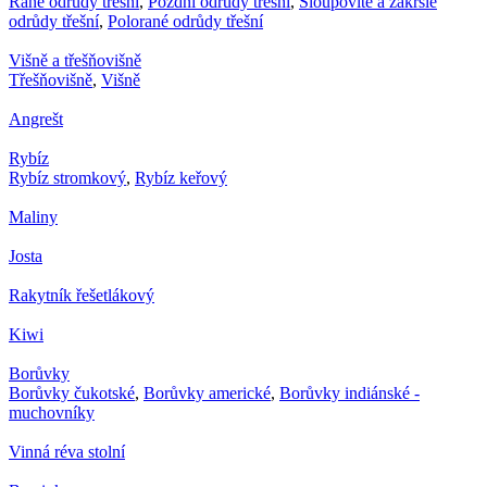
Rané odrůdy třešní
,
Pozdní odrůdy třešní
,
Sloupovité a zakrslé
odrůdy třešní
,
Polorané odrůdy třešní
Višně a třešňovišně
Třešňovišně
,
Višně
Angrešt
Rybíz
Rybíz stromkový
,
Rybíz keřový
Maliny
Josta
Rakytník řešetlákový
Kiwi
Borůvky
Borůvky čukotské
,
Borůvky americké
,
Borůvky indiánské -
muchovníky
Vinná réva stolní