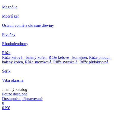
Magnólie
Motýlí keř
Ostatní vonné a okrasné dřeviny
Pivoňky
Rhododendrony
Růže
Růže keřové - balený kořen
,
Růže keřové - kontejner
,
Růže pnoucí -
balený kořen
,
Růže stromková
,
Růže svraskalá
,
Růže půdokryvná
Šeřík
Vrba okrasná
Jmenný katalog
Pouze dostupné
Dostupné a připravované
0
0 Kč