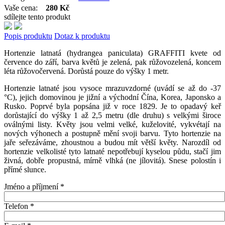
Vaše cena:
280 Kč
sdílejte tento produkt
Popis produktu
Dotaz k produktu
Hortenzie latnatá (hydrangea paniculata) GRAFFITI kvete od
července do září, barva květů je zelená, pak růžovozelená, koncem
léta růžovočervená. Dorůstá pouze do výšky 1 metr.
Hortenzie latnaté jsou vysoce mrazuvzdorné (uvádí se až do -37
°C), jejich domovinou je jižní a východní Čína, Korea, Japonsko a
Rusko. Poprvé byla popsána již v roce 1829. Je to opadavý keř
dorůstající do výšky 1 až 2,5 metru (dle druhu) s velkými široce
oválnými listy. Květy jsou velmi velké, kuželovité, vykvétají na
nových výhonech a postupně mění svoji barvu. Tyto hortenzie na
jaře seřezáváme, zhoustnou a budou mít větší květy. Narozdíl od
hortenzie velkolisté tyto latnaté nepotřebují kyselou půdu, stačí jim
živná, dobře propustná, mírně vlhká (ne jílovitá). Snese polostín i
přímé slunce.
Jméno a příjmení
*
Telefon
*