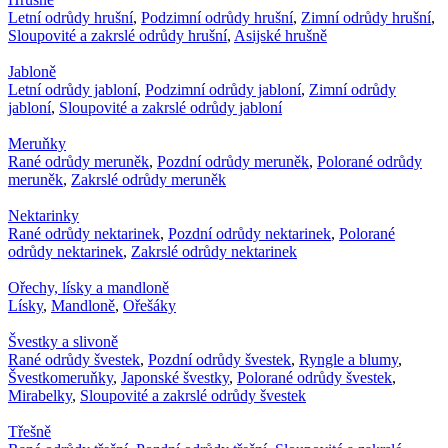
Letní odrůdy hrušní
,
Podzimní odrůdy hrušní
,
Zimní odrůdy hrušní
,
Sloupovité a zakrslé odrůdy hrušní
,
Asijské hrušně
Jabloně
Letní odrůdy jabloní
,
Podzimní odrůdy jabloní
,
Zimní odrůdy
jabloní
,
Sloupovité a zakrslé odrůdy jabloní
Meruňky
Rané odrůdy meruněk
,
Pozdní odrůdy meruněk
,
Polorané odrůdy
meruněk
,
Zakrslé odrůdy meruněk
Nektarinky
Rané odrůdy nektarinek
,
Pozdní odrůdy nektarinek
,
Polorané
odrůdy nektarinek
,
Zakrslé odrůdy nektarinek
Ořechy, lísky a mandloně
Lísky
,
Mandloně
,
Ořešáky
Švestky a slivoně
Rané odrůdy švestek
,
Pozdní odrůdy švestek
,
Ryngle a blumy
,
Švestkomeruňky
,
Japonské švestky
,
Polorané odrůdy švestek
,
Mirabelky
,
Sloupovité a zakrslé odrůdy švestek
Třešně