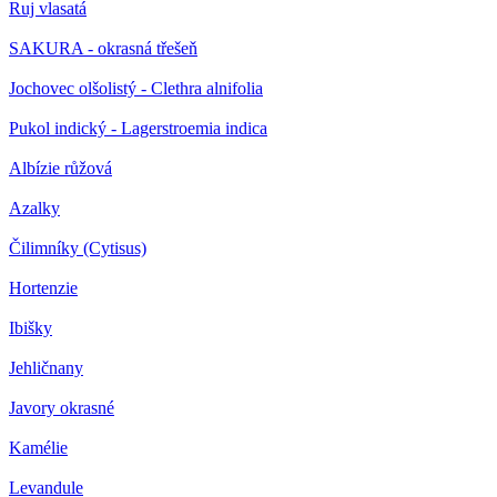
Ruj vlasatá
SAKURA - okrasná třešeň
Jochovec olšolistý - Clethra alnifolia
Pukol indický - Lagerstroemia indica
Albízie růžová
Azalky
Čilimníky (Cytisus)
Hortenzie
Ibišky
Jehličnany
Javory okrasné
Kamélie
Levandule