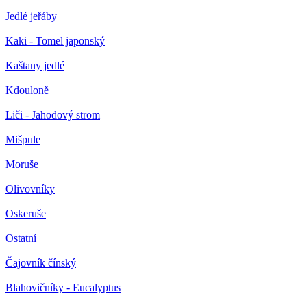
Jedlé jeřáby
Kaki - Tomel japonský
Kaštany jedlé
Kdouloně
Liči - Jahodový strom
Mišpule
Moruše
Olivovníky
Oskeruše
Ostatní
Čajovník čínský
Blahovičníky - Eucalyptus