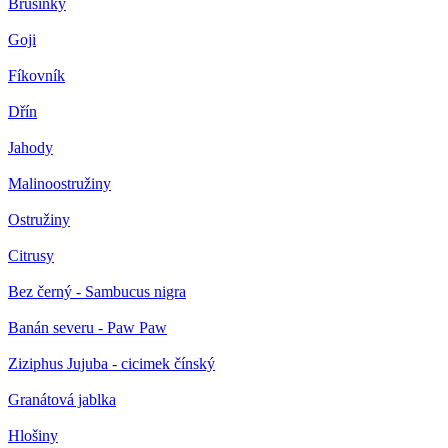
Brusinky
Goji
Fíkovník
Dřín
Jahody
Malinoostružiny
Ostružiny
Citrusy
Bez černý - Sambucus nigra
Banán severu - Paw Paw
Ziziphus Jujuba - cicimek čínský
Granátová jablka
Hlošiny