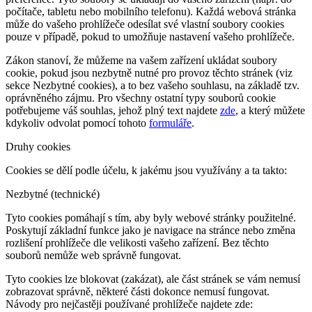
počítače, tabletu nebo mobilního telefonu). Každá webová stránka
může do vašeho prohlížeče odesílat své vlastní soubory cookies
pouze v případě, pokud to umožňuje nastavení vašeho prohlížeče.
Zákon stanoví, že můžeme na vašem zařízení ukládat soubory
cookie, pokud jsou nezbytně nutné pro provoz těchto stránek (viz
sekce Nezbytné cookies), a to bez vašeho souhlasu, na základě tzv.
oprávněného zájmu. Pro všechny ostatní typy souborů cookie
potřebujeme váš souhlas, jehož plný text najdete
zde
, a který můžete
kdykoliv odvolat pomocí tohoto
formuláře
.
Druhy cookies
Cookies se dělí podle účelu, k jakému jsou využívány a ta takto:
Nezbytné (technické)
Tyto cookies pomáhají s tím, aby byly webové stránky použitelné.
Poskytují základní funkce jako je navigace na stránce nebo změna
rozlišení prohlížeče dle velikosti vašeho zařízení. Bez těchto
souborů nemůže web správně fungovat.
Tyto cookies lze blokovat (zakázat), ale část stránek se vám nemusí
zobrazovat správně, některé části dokonce nemusí fungovat.
Návody pro nejčastěji používané prohlížeče najdete zde: