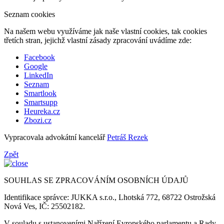
Seznam cookies
Na našem webu využíváme jak naše vlastní cookies, tak cookies
třetích stran, jejichž vlastní zásady zpracování uvádíme zde:
Facebook
Google
LinkedIn
Seznam
Smartlook
Smartsupp
Heureka.cz
Zbozi.cz
Vypracovala advokátní kancelář
Petráš Rezek
Zpět
SOUHLAS SE ZPRACOVÁNÍM OSOBNÍCH ÚDAJŮ
Identifikace správce: JUKKA s.r.o., Lhotská 772, 68722 Ostrožská
Nová Ves, IČ: 25502182.
V souladu s ustanoveními Nařízení Evropského parlamentu a Rady