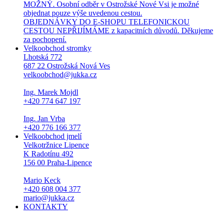
MOŽNÝ. Osobní odběr v Ostrožské Nové Vsi je možné
objednat pouze výše uvedenou cestou.
OBJEDNÁVKY DO E-SHOPU TELEFONICKOU
CESTOU NEPŘIJÍMÁME z kapacitních důvodů. Děkujeme
za pochopení.
Velkoobchod stromky
Lhotská 772
687 22 Ostrožská Nová Ves
velkoobchod@jukka.cz
Ing. Marek Mojdl
+420 774 647 197
Ing. Jan Vrba
+420 776 166 377
Velkoobchod jmelí
Velkotržnice Lipence
K Radotínu 492
156 00 Praha-Lipence
Mario Keck
+420 608 004 377
mario@jukka.cz
KONTAKTY