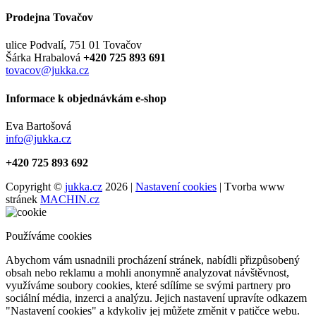
Prodejna Tovačov
ulice Podvalí, 751 01 Tovačov
Šárka Hrabalová
+420 725 893 691
tovacov@jukka.cz
Informace k objednávkám e-shop
Eva Bartošová
info@jukka.cz
+420 725 893 692
Copyright ©
jukka.cz
2026 |
Nastavení cookies
| Tvorba www
stránek
MACHIN.cz
Používáme cookies
Abychom vám usnadnili procházení stránek, nabídli přizpůsobený
obsah nebo reklamu a mohli anonymně analyzovat návštěvnost,
využíváme soubory cookies, které sdílíme se svými partnery pro
sociální média, inzerci a analýzu. Jejich nastavení upravíte odkazem
"Nastavení cookies" a kdykoliv jej můžete změnit v patičce webu.