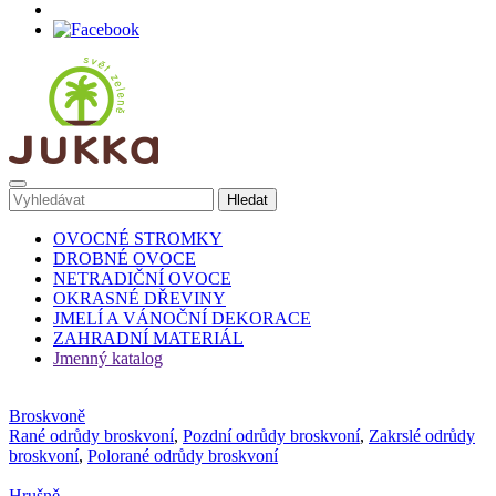
OVOCNÉ STROMKY
DROBNÉ OVOCE
NETRADIČNÍ OVOCE
OKRASNÉ DŘEVINY
JMELÍ A VÁNOČNÍ DEKORACE
ZAHRADNÍ MATERIÁL
Jmenný katalog
Broskvoně
Rané odrůdy broskvoní
,
Pozdní odrůdy broskvoní
,
Zakrslé odrůdy
broskvoní
,
Polorané odrůdy broskvoní
Hrušně