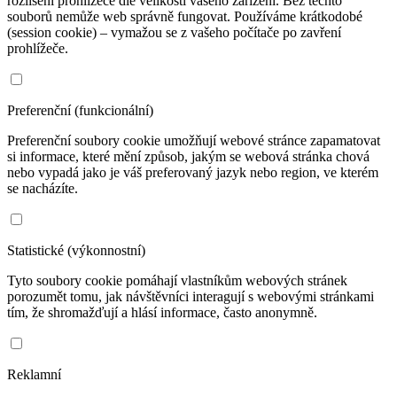
rozlišení prohlížeče dle velikosti vašeho zařízení. Bez těchto
souborů nemůže web správně fungovat. Používáme krátkodobé
(session cookie) – vymažou se z vašeho počítače po zavření
prohlížeče.
Preferenční (funkcionální)
Preferenční soubory cookie umožňují webové stránce zapamatovat
si informace, které mění způsob, jakým se webová stránka chová
nebo vypadá jako je váš preferovaný jazyk nebo region, ve kterém
se nacházíte.
Statistické (výkonnostní)
Tyto soubory cookie pomáhají vlastníkům webových stránek
porozumět tomu, jak návštěvníci interagují s webovými stránkami
tím, že shromažďují a hlásí informace, často anonymně.
Reklamní