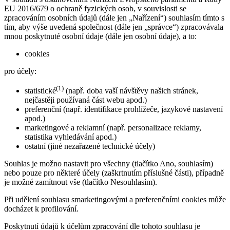
EU 2016/679 o ochraně fyzických osob, v souvislosti se
zpracováním osobních údajů (dále jen „Nařízení“) souhlasím tímto s
tím, aby výše uvedená společnost (dále jen „správce“) zpracovávala
mnou poskytnuté osobní údaje (dále jen osobní údaje), a to:
cookies
pro účely:
(1)
statistické
(např. doba vaší návštěvy našich stránek,
nejčastěji používaná část webu apod.)
preferenční (např. identifikace prohlížeče, jazykové nastavení
apod.)
marketingové a reklamní (např. personalizace reklamy,
statistika vyhledávání apod.)
ostatní (jiné nezařazené technické účely)
Souhlas je možno nastavit pro všechny (tlačítko Ano, souhlasím)
nebo pouze pro některé účely (zaškrtnutím příslušné části), případně
je možné zamítnout vše (tlačítko Nesouhlasím).
Při udělení souhlasu smarketingovými a preferenčními cookies může
docházet k profilování.
Poskytnutí údajů k účelům zpracování dle tohoto souhlasu je