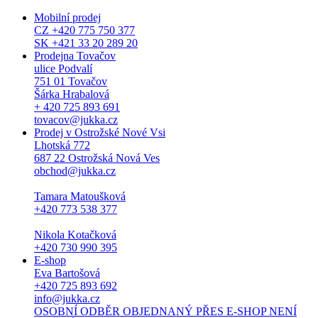
Mobilní prodej
CZ +420 775 750 377
SK +421 33 20 289 20
Prodejna Tovačov
ulice Podvalí
751 01 Tovačov
Šárka Hrabalová
+ 420 725 893 691
tovacov@jukka.cz
Prodej v Ostrožské Nové Vsi
Lhotská 772
687 22 Ostrožská Nová Ves
obchod@jukka.cz
Tamara Matoušková
+420 773 538 377
Nikola Kotačková
+420 730 990 395
E-shop
Eva Bartošová
+420 725 893 692
info@jukka.cz
OSOBNÍ ODBĚR OBJEDNANÝ PŘES E-SHOP NENÍ