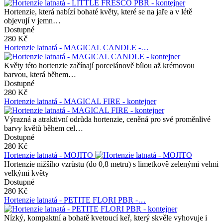
Hortenzie, která nabízí bohaté květy, které se na jaře a v létě
objevují v jemn…
Dostupné
280 Kč
Hortenzie latnatá - MAGICAL CANDLE -…
Květy této hortenzie začínají porcelánově bílou až krémovou
barvou, která během…
Dostupné
280 Kč
Hortenzie latnatá - MAGICAL FIRE - kontejner
Výrazná a atraktivní odrůda hortenzie, ceněná pro své proměnlivé
barvy květů během cel…
Dostupné
280 Kč
Hortenzie latnatá - MOJITO
Hortenzie nižšího vzrůstu (do 0,8 metru) s limetkově zelenými velmi
velkými květy
Dostupné
280 Kč
Hortenzie latnatá - PETITE FLORI PBR -…
Nízký, kompaktní a bohatě kvetoucí keř, který skvěle vyhovuje i