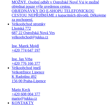
MOŽNÝ. Osobní odběr v Ostrožské Nové Vsi je možné
objednat pouze výše uvedenou cestou.
OBJEDNÁVKY DO E-SHOPU TELEFONICKOU
CESTOU NEPŘIJÍMÁME z kapacitních důvodů. Děkujeme
za pochopení.
Velkoobchod stromky
Lhotská 772
687 22 Ostrožská Nová Ves
velkoobchod@jukka.cz
Ing. Marek Mojdl
+420 774 647 197
Ing. Jan Vrba
+420 776 166 377
Velkoobchod jmelí
Velkotržnice Lipence
K Radotínu 492
156 00 Praha-Lipence
Mario Keck
+420 608 004 377
mario@jukka.cz
KONTAKTY