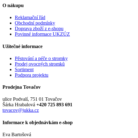
O nákupu
Reklamační řád
Obchodní podmínky
Doprava zboží z e-shopu
Povinné informace UKZÚZ
Užitečné informace
Pěstování a péče o stromky
Prodej ovocných stromků
Sortiment
Podpora projektu
Prodejna Tovačov
ulice Podvalí, 751 01 Tovačov
Šárka Hrabalová
+420 725 893 691
tovacov@jukka.cz
Informace k objednávkám e-shop
Eva Bartošová