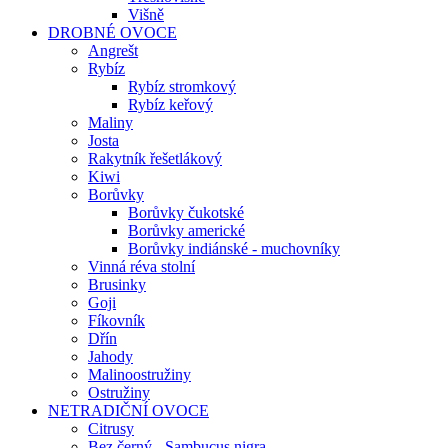
Višně
DROBNÉ OVOCE
Angrešt
Rybíz
Rybíz stromkový
Rybíz keřový
Maliny
Josta
Rakytník řešetlákový
Kiwi
Borůvky
Borůvky čukotské
Borůvky americké
Borůvky indiánské - muchovníky
Vinná réva stolní
Brusinky
Goji
Fíkovník
Dřín
Jahody
Malinoostružiny
Ostružiny
NETRADIČNÍ OVOCE
Citrusy
Bez černý - Sambucus nigra