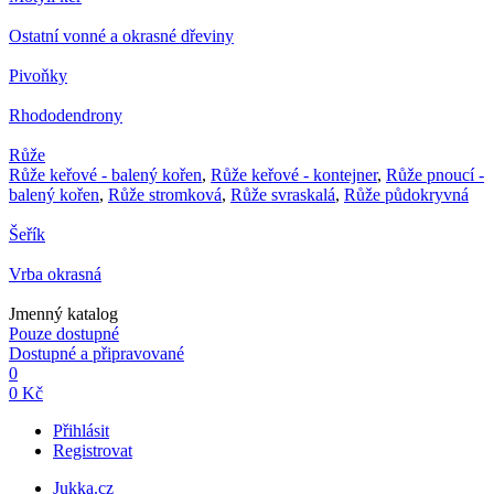
Ostatní vonné a okrasné dřeviny
Pivoňky
Rhododendrony
Růže
Růže keřové - balený kořen
,
Růže keřové - kontejner
,
Růže pnoucí -
balený kořen
,
Růže stromková
,
Růže svraskalá
,
Růže půdokryvná
Šeřík
Vrba okrasná
Jmenný katalog
Pouze dostupné
Dostupné a připravované
0
0 Kč
Přihlásit
Registrovat
Jukka.cz