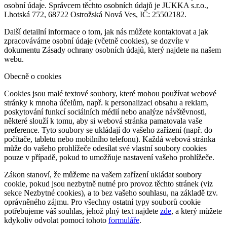
osobní údaje. Správcem těchto osobních údajů je JUKKA s.r.o.,
Lhotská 772, 68722 Ostrožská Nová Ves, IČ: 25502182.
Další detailní informace o tom, jak nás můžete kontaktovat a jak
zpracováváme osobní údaje (včetně cookies), se dozvíte v
dokumentu Zásady ochrany osobních údajů, který najdete na našem
webu.
Obecně o cookies
Cookies jsou malé textové soubory, které mohou používat webové
stránky k mnoha účelům, např. k personalizaci obsahu a reklam,
poskytování funkcí sociálních médií nebo analýze návštěvnosti,
některé slouží k tomu, aby si webová stránka pamatovala vaše
preference. Tyto soubory se ukládají do vašeho zařízení (např. do
počítače, tabletu nebo mobilního telefonu). Každá webová stránka
může do vašeho prohlížeče odesílat své vlastní soubory cookies
pouze v případě, pokud to umožňuje nastavení vašeho prohlížeče.
Zákon stanoví, že můžeme na vašem zařízení ukládat soubory
cookie, pokud jsou nezbytně nutné pro provoz těchto stránek (viz
sekce Nezbytné cookies), a to bez vašeho souhlasu, na základě tzv.
oprávněného zájmu. Pro všechny ostatní typy souborů cookie
potřebujeme váš souhlas, jehož plný text najdete
zde
, a který můžete
kdykoliv odvolat pomocí tohoto
formuláře
.