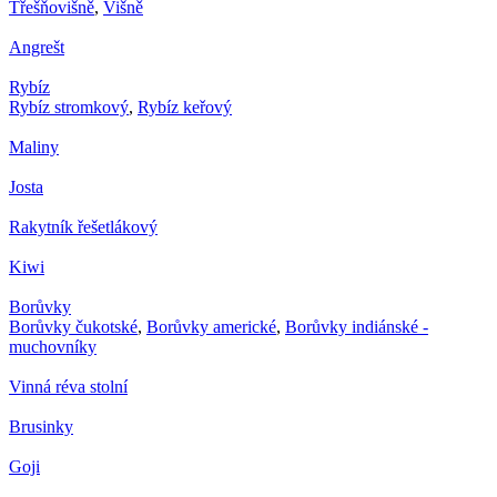
Třešňovišně
,
Višně
Angrešt
Rybíz
Rybíz stromkový
,
Rybíz keřový
Maliny
Josta
Rakytník řešetlákový
Kiwi
Borůvky
Borůvky čukotské
,
Borůvky americké
,
Borůvky indiánské -
muchovníky
Vinná réva stolní
Brusinky
Goji