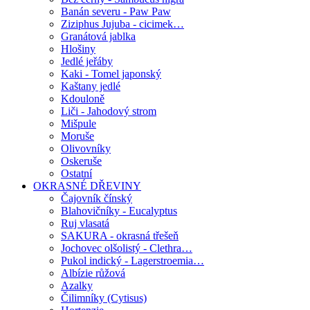
Banán severu - Paw Paw
Ziziphus Jujuba - cicimek…
Granátová jablka
Hlošiny
Jedlé jeřáby
Kaki - Tomel japonský
Kaštany jedlé
Kdouloně
Liči - Jahodový strom
Mišpule
Moruše
Olivovníky
Oskeruše
Ostatní
OKRASNÉ DŘEVINY
Čajovník čínský
Blahovičníky - Eucalyptus
Ruj vlasatá
SAKURA - okrasná třešeň
Jochovec olšolistý - Clethra…
Pukol indický - Lagerstroemia…
Albízie růžová
Azalky
Čilimníky (Cytisus)