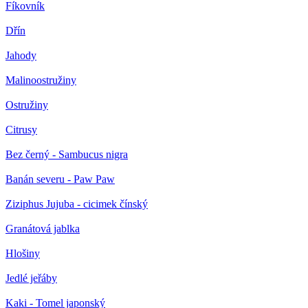
Fíkovník
Dřín
Jahody
Malinoostružiny
Ostružiny
Citrusy
Bez černý - Sambucus nigra
Banán severu - Paw Paw
Ziziphus Jujuba - cicimek čínský
Granátová jablka
Hlošiny
Jedlé jeřáby
Kaki - Tomel japonský