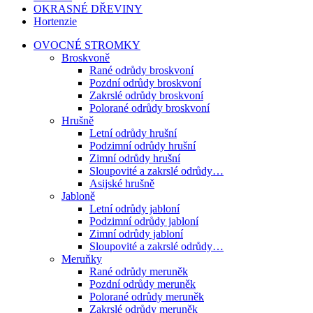
OKRASNÉ DŘEVINY
Hortenzie
OVOCNÉ STROMKY
Broskvoně
Rané odrůdy broskvoní
Pozdní odrůdy broskvoní
Zakrslé odrůdy broskvoní
Polorané odrůdy broskvoní
Hrušně
Letní odrůdy hrušní
Podzimní odrůdy hrušní
Zimní odrůdy hrušní
Sloupovité a zakrslé odrůdy…
Asijské hrušně
Jabloně
Letní odrůdy jabloní
Podzimní odrůdy jabloní
Zimní odrůdy jabloní
Sloupovité a zakrslé odrůdy…
Meruňky
Rané odrůdy meruněk
Pozdní odrůdy meruněk
Polorané odrůdy meruněk
Zakrslé odrůdy meruněk