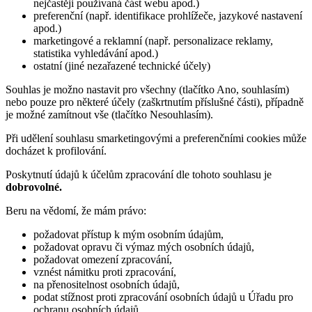
nejčastěji používaná část webu apod.)
preferenční (např. identifikace prohlížeče, jazykové nastavení
apod.)
marketingové a reklamní (např. personalizace reklamy,
statistika vyhledávání apod.)
ostatní (jiné nezařazené technické účely)
Souhlas je možno nastavit pro všechny (tlačítko Ano, souhlasím)
nebo pouze pro některé účely (zaškrtnutím příslušné části), případně
je možné zamítnout vše (tlačítko Nesouhlasím).
Při udělení souhlasu smarketingovými a preferenčními cookies může
docházet k profilování.
Poskytnutí údajů k účelům zpracování dle tohoto souhlasu je
dobrovolné.
Beru na vědomí, že mám právo:
požadovat přístup k mým osobním údajům,
požadovat opravu či výmaz mých osobních údajů,
požadovat omezení zpracování,
vznést námitku proti zpracování,
na přenositelnost osobních údajů,
podat stížnost proti zpracování osobních údajů u Úřadu pro
ochranu osobních údajů.