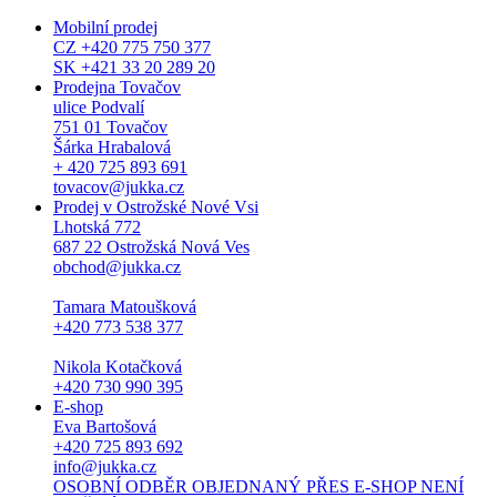
Mobilní prodej
CZ +420 775 750 377
SK +421 33 20 289 20
Prodejna Tovačov
ulice Podvalí
751 01 Tovačov
Šárka Hrabalová
+ 420 725 893 691
tovacov@jukka.cz
Prodej v Ostrožské Nové Vsi
Lhotská 772
687 22 Ostrožská Nová Ves
obchod@jukka.cz
Tamara Matoušková
+420 773 538 377
Nikola Kotačková
+420 730 990 395
E-shop
Eva Bartošová
+420 725 893 692
info@jukka.cz
OSOBNÍ ODBĚR OBJEDNANÝ PŘES E-SHOP NENÍ