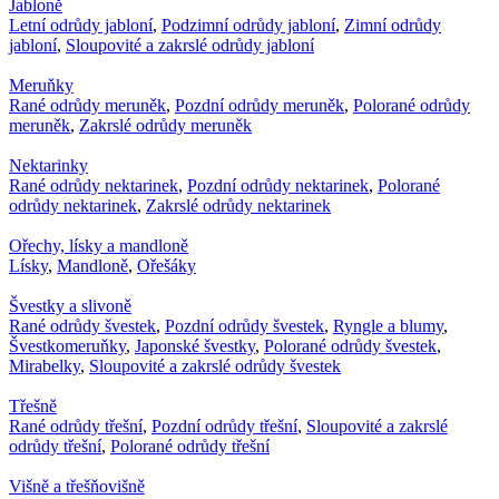
Jabloně
Letní odrůdy jabloní
,
Podzimní odrůdy jabloní
,
Zimní odrůdy
jabloní
,
Sloupovité a zakrslé odrůdy jabloní
Meruňky
Rané odrůdy meruněk
,
Pozdní odrůdy meruněk
,
Polorané odrůdy
meruněk
,
Zakrslé odrůdy meruněk
Nektarinky
Rané odrůdy nektarinek
,
Pozdní odrůdy nektarinek
,
Polorané
odrůdy nektarinek
,
Zakrslé odrůdy nektarinek
Ořechy, lísky a mandloně
Lísky
,
Mandloně
,
Ořešáky
Švestky a slivoně
Rané odrůdy švestek
,
Pozdní odrůdy švestek
,
Ryngle a blumy
,
Švestkomeruňky
,
Japonské švestky
,
Polorané odrůdy švestek
,
Mirabelky
,
Sloupovité a zakrslé odrůdy švestek
Třešně
Rané odrůdy třešní
,
Pozdní odrůdy třešní
,
Sloupovité a zakrslé
odrůdy třešní
,
Polorané odrůdy třešní
Višně a třešňovišně