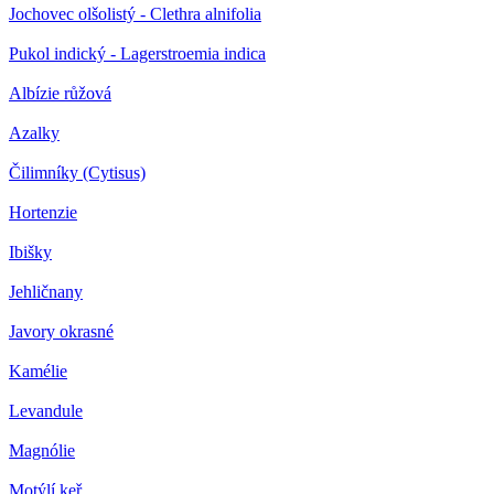
Jochovec olšolistý - Clethra alnifolia
Pukol indický - Lagerstroemia indica
Albízie růžová
Azalky
Čilimníky (Cytisus)
Hortenzie
Ibišky
Jehličnany
Javory okrasné
Kamélie
Levandule
Magnólie
Motýlí keř