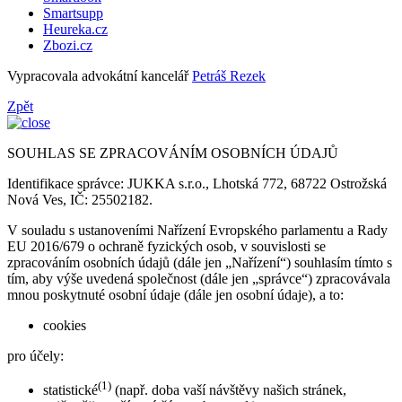
Smartsupp
Heureka.cz
Zbozi.cz
Vypracovala advokátní kancelář
Petráš Rezek
Zpět
SOUHLAS SE ZPRACOVÁNÍM OSOBNÍCH ÚDAJŮ
Identifikace správce: JUKKA s.r.o., Lhotská 772, 68722 Ostrožská
Nová Ves, IČ: 25502182.
V souladu s ustanoveními Nařízení Evropského parlamentu a Rady
EU 2016/679 o ochraně fyzických osob, v souvislosti se
zpracováním osobních údajů (dále jen „Nařízení“) souhlasím tímto s
tím, aby výše uvedená společnost (dále jen „správce“) zpracovávala
mnou poskytnuté osobní údaje (dále jen osobní údaje), a to:
cookies
pro účely:
(1)
statistické
(např. doba vaší návštěvy našich stránek,