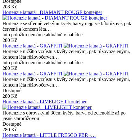
Dostupné
208 Kč
Hortenzie latnatá - DIAMANT ROUGE kontejner
Hortenzie se středně velkými květy barvy nejprve bílorůžové, pak
červené a koncem léta…
tuto položku nemáme aktuálně v nabídce
280 Kč
Hortenzie latnatá - GRAFFITI
Hortenzie nižšího vzrůstu s květy zelenými, pak růžovozelenými,
koncem léta růžovočerven…
tuto položku nemáme aktuálně v nabídce
280 Kč
Hortenzie latnatá - GRAFFITI
Hortenzie nižšího vzrůstu s květy zelenými, pak růžovozelenými,
koncem léta růžovočerven…
Dostupné
280 Kč
Hortenzie latnatá - LIMELIGHT kontejner
Hortenzie s obrovskými 30cm květy, barva od zelenobílé až po
jasně starorůžovou
Dostupné
280 Kč
Hortenzie latnatá - LITTLE FRESCO PBR -…