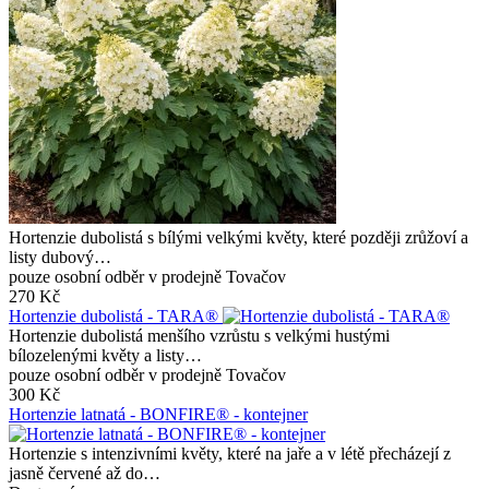
Hortenzie dubolistá s bílými velkými květy, které později zrůžoví a
listy dubový…
pouze osobní odběr v prodejně Tovačov
270 Kč
Hortenzie dubolistá - TARA®
Hortenzie dubolistá menšího vzrůstu s velkými hustými
bílozelenými květy a listy…
pouze osobní odběr v prodejně Tovačov
300 Kč
Hortenzie latnatá - BONFIRE® - kontejner
Hortenzie s intenzivními květy, které na jaře a v létě přecházejí z
jasně červené až do…