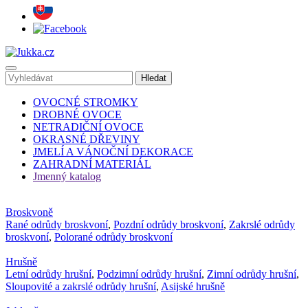
OVOCNÉ STROMKY
DROBNÉ OVOCE
NETRADIČNÍ OVOCE
OKRASNÉ DŘEVINY
JMELÍ A VÁNOČNÍ DEKORACE
ZAHRADNÍ MATERIÁL
Jmenný katalog
Broskvoně
Rané odrůdy broskvoní
,
Pozdní odrůdy broskvoní
,
Zakrslé odrůdy
broskvoní
,
Polorané odrůdy broskvoní
Hrušně
Letní odrůdy hrušní
,
Podzimní odrůdy hrušní
,
Zimní odrůdy hrušní
,
Sloupovité a zakrslé odrůdy hrušní
,
Asijské hrušně