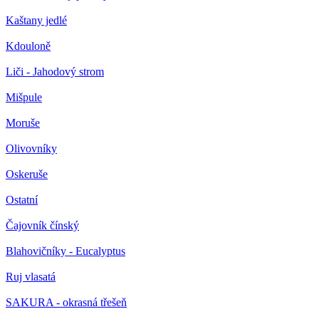
Kaštany jedlé
Kdouloně
Liči - Jahodový strom
Mišpule
Moruše
Olivovníky
Oskeruše
Ostatní
Čajovník čínský
Blahovičníky - Eucalyptus
Ruj vlasatá
SAKURA - okrasná třešeň