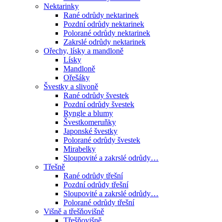
Nektarinky
Rané odrůdy nektarinek
Pozdní odrůdy nektarinek
Polorané odrůdy nektarinek
Zakrslé odrůdy nektarinek
Ořechy, lísky a mandloně
Lísky
Mandloně
Ořešáky
Švestky a slivoně
Rané odrůdy švestek
Pozdní odrůdy švestek
Ryngle a blumy
Švestkomeruňky
Japonské švestky
Polorané odrůdy švestek
Mirabelky
Sloupovité a zakrslé odrůdy…
Třešně
Rané odrůdy třešní
Pozdní odrůdy třešní
Sloupovité a zakrslé odrůdy…
Polorané odrůdy třešní
Višně a třešňovišně
Třešňovišně