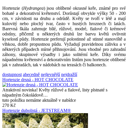
Hortenzie (
Hydrangea
) jsou oblíbené okrasné keře, známé pro své
bohaté a dekorativní květenství. Dorůstají obvykle výšky 50 - 200
cm, v závislosti na druhu a odrůdě. Květy se tvoří v létě a mají
kulovitý nebo plochý tvar, často v hustých hroznech či latách.
Barevná škála zahrnuje bílé, růžové, modré, fialové či krémové
odstíny, přičemž u některých druhů lze barvu květů ovlivnit
kyselostí půdy. Hortenzie preferují polostinné až stinné stanoviště a
vlhkou, dobře propustnou půdu. Vyžadují pravidelnou zálivku a v
některých případech mírné přihnojování. Jsou vhodné pro zahradní
záhony, skupinové výsadby i jako solitérní keře. Díky svému
nápadnému květenství a dekorativním listům jsou hortenzie oblíbené
jak v zahradách, tak v nádobách na terasách či balkonech.
dostupnost
abecedně
nejlevnější
nejdražší
Hortenzie drsná - HOT CHOCOLATE
Atraktivní novinka! Květy růžové a fialové, listy plstnaté s
nápadným čokoládově…
tuto položku nemáme aktuálně v nabídce
270 Kč
Hortenzie dubolistá - JETSTREAM®