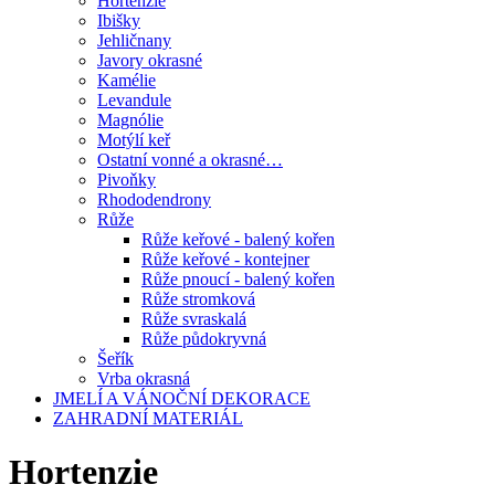
Hortenzie
Ibišky
Jehličnany
Javory okrasné
Kamélie
Levandule
Magnólie
Motýlí keř
Ostatní vonné a okrasné…
Pivoňky
Rhododendrony
Růže
Růže keřové - balený kořen
Růže keřové - kontejner
Růže pnoucí - balený kořen
Růže stromková
Růže svraskalá
Růže půdokryvná
Šeřík
Vrba okrasná
JMELÍ A VÁNOČNÍ DEKORACE
ZAHRADNÍ MATERIÁL
Hortenzie